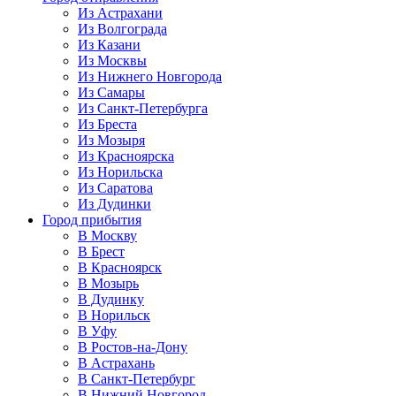
Из Астрахани
Из Волгограда
Из Казани
Из Москвы
Из Нижнего Новгорода
Из Самары
Из Санкт-Петербурга
Из Бреста
Из Мозыря
Из Красноярска
Из Норильска
Из Саратова
Из Дудинки
Город прибытия
В Москву
В Брест
В Красноярск
В Мозырь
В Дудинку
В Норильск
В Уфу
В Ростов-на-Дону
В Астрахань
В Санкт-Петербург
В Нижний Новгород