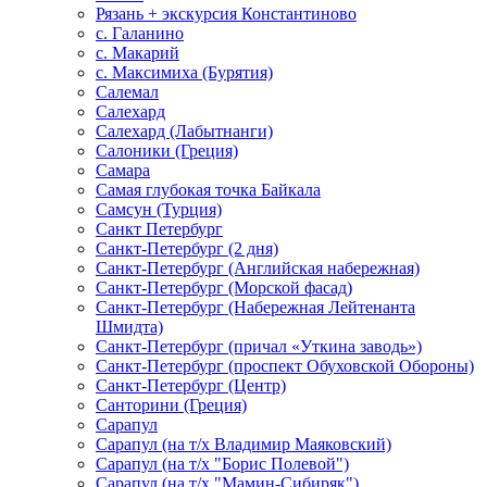
Рязань + экскурсия Константиново
с. Галанино
с. Макарий
с. Максимиха (Бурятия)
Салемал
Салехард
Салехард (Лабытнанги)
Салоники (Греция)
Самара
Самая глубокая точка Байкала
Самсун (Турция)
Санкт Петербург
Санкт-Петербург (2 дня)
Санкт-Петербург (Английская набережная)
Санкт-Петербург (Морской фасад)
Санкт-Петербург (Набережная Лейтенанта
Шмидта)
Санкт-Петербург (причал «Уткина заводь»)
Санкт-Петербург (проспект Обуховской Обороны)
Санкт-Петербург (Центр)
Санторини (Греция)
Сарапул
Сарапул (на т/х Владимир Маяковский)
Сарапул (на т/х "Борис Полевой")
Сарапул (на т/х "Мамин-Сибиряк")