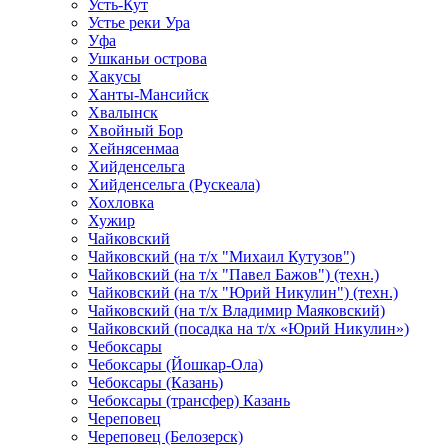
Усть-Кут
Устье реки Ура
Уфа
Ушканьи острова
Хакусы
Ханты-Мансийск
Хвалынск
Хвойный Бор
Хейнясенмаа
Хийденсельга
Хийденсельга (Рускеала)
Хохловка
Хужир
Чайковский
Чайковский (на т/х "Михаил Кутузов")
Чайковский (на т/х "Павел Бажов") (техн.)
Чайковский (на т/х "Юрий Никулин") (техн.)
Чайковский (на т/х Владимир Маяковский)
Чайковский (посадка на т/х «Юрий Никулин»)
Чебоксары
Чебоксары (Йошкар-Ола)
Чебоксары (Казань)
Чебоксары (трансфер) Казань
Череповец
Череповец (Белозерск)