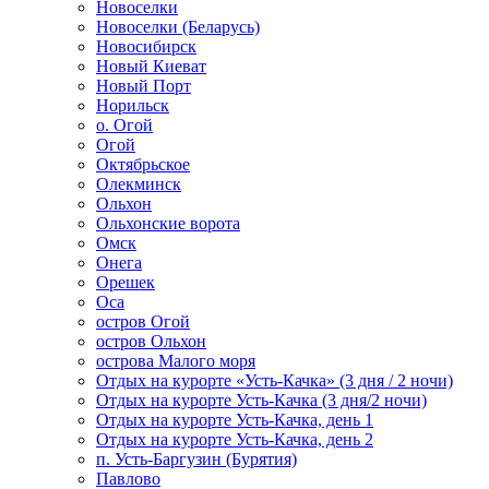
Новоселки
Новоселки (Беларусь)
Новосибирск
Новый Киеват
Новый Порт
Норильск
о. Огой
Огой
Октябрьское
Олекминск
Ольхон
Ольхонские ворота
Омск
Онега
Орешек
Оса
остров Огой
остров Ольхон
острова Малого моря
Отдых на курорте «Усть-Качка» (3 дня / 2 ночи)
Отдых на курорте Усть-Качка (3 дня/2 ночи)
Отдых на курорте Усть-Качка, день 1
Отдых на курорте Усть-Качка, день 2
п. Усть-Баргузин (Бурятия)
Павлово