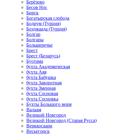
Берёзово
Бесов Нос
Бирск
Богатырская слобода
Бодрум (Турция)
Бозджаада (Турция)
Болгар
Болгары
Большеречье
Брест
Брест (Беларусь)
Буотама
бухта Академическая
бухта Аяя
бухта Бабушка
бухта Заворотная
бухта Змеиная
бухта Сосновая
бухта Сосновка
Бухты Большого моря
Валаам
Великий Новгород
Великий Новгород (Старая Русса)
Верккосаари
Весьегонск