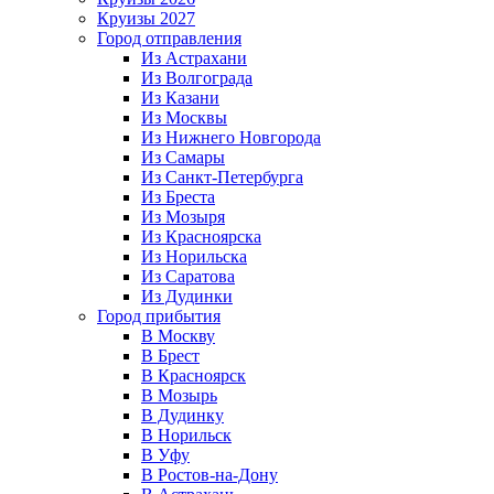
Круизы 2027
Город отправления
Из Астрахани
Из Волгограда
Из Казани
Из Москвы
Из Нижнего Новгорода
Из Самары
Из Санкт-Петербурга
Из Бреста
Из Мозыря
Из Красноярска
Из Норильска
Из Саратова
Из Дудинки
Город прибытия
В Москву
В Брест
В Красноярск
В Мозырь
В Дудинку
В Норильск
В Уфу
В Ростов-на-Дону