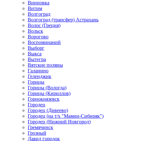
Винновка
Витим
Волгоград
Волгоград (трансфер) Астрахань
Волос (Греция)
Вольск
Ворогово
Воспоминаний
Выборг
Выкса
Вытегра
Вятские поляны
Галанино
Геленджик
Горицы
Горицы (Вологда)
Горицы (Кириллов)
Горнокнязевск
Городец
Городец (Дивеево)
Городец (на т/х "Мамин-Сибиряк")
Городец (Нижний Новгород)
Гремячинск
Грозный
Давид городок