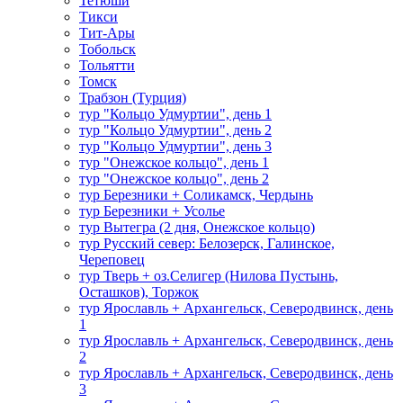
Тетюши
Тикси
Тит-Ары
Тобольск
Тольятти
Томск
Трабзон (Турция)
тур "Кольцо Удмуртии", день 1
тур "Кольцо Удмуртии", день 2
тур "Кольцо Удмуртии", день 3
тур "Онежское кольцо", день 1
тур "Онежское кольцо", день 2
тур Березники + Соликамск, Чердынь
тур Березники + Усолье
тур Вытегра (2 дня, Онежское кольцо)
тур Русский север: Белозерск, Галинское,
Череповец
тур Тверь + оз.Селигер (Нилова Пустынь,
Осташков), Торжок
тур Ярославль + Архангельск, Северодвинск, день
1
тур Ярославль + Архангельск, Северодвинск, день
2
тур Ярославль + Архангельск, Северодвинск, день
3