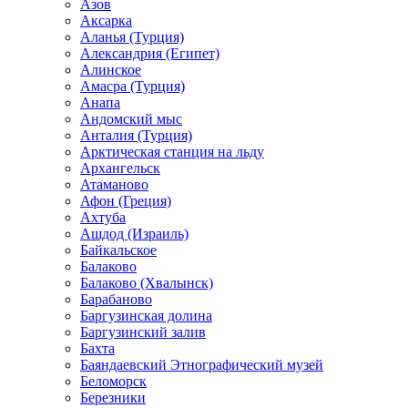
Азов
Аксарка
Аланья (Турция)
Александрия (Египет)
Алинское
Амасра (Турция)
Анапа
Андомский мыс
Анталия (Турция)
Арктическая станция на льду
Архангельск
Атаманово
Афон (Греция)
Ахтуба
Ашдод (Израиль)
Байкальское
Балаково
Балаково (Хвалынск)
Барабаново
Баргузинская долина
Баргузинский залив
Бахта
Баяндаевский Этнографический музей
Беломорск
Березники