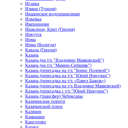
Игарка
Измир (Турция)
Икшинское водохранилище
Ильевка
Импиниеми
Ираклион, Крит (Греция)
Иркутск
Ирма
Ирма (Вологда)
Кавала (Греция)
Казань
Казань (на т/х "Владимир Маяковский")
Казань (на т/х "Мамин-Сибиряк")
Казань (пересадка на т/х "Борис Полевой")
Казань (пересадка на т/х "Юрий Никулин")
Казань (пересадка на т/х «Павел Бажов»)
Казань (пересадка на т/х Владимир Маяковский)
Казань (пересадка с т/х "Юрий Никулин")
Казань (трансфер) Чебоксары
Казачинские пороги
Казачинский порог
Калязин
Камышин
Канготово
Караул