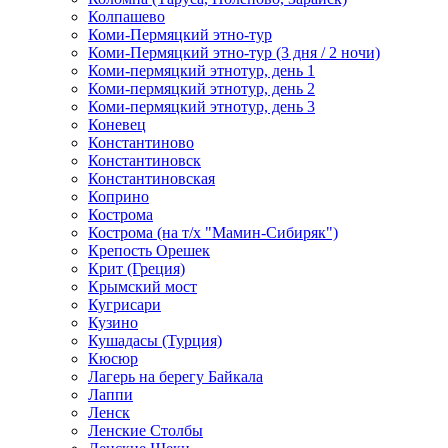
Колпашево
Коми-Пермяцкий этно-тур
Коми-Пермяцкий этно-тур (3 дня / 2 ночи)
Коми-пермяцкий этнотур, день 1
Коми-пермяцкий этнотур, день 2
Коми-пермяцкий этнотур, день 3
Коневец
Константиново
Константиновск
Константиновская
Коприно
Кострома
Кострома (на т/х "Мамин-Сибиряк")
Крепость Орешек
Крит (Греция)
Крымский мост
Кугрисари
Кузино
Кушадасы (Турция)
Кюсюр
Лагерь на берегу Байкала
Лаппи
Ленск
Ленские Столбы