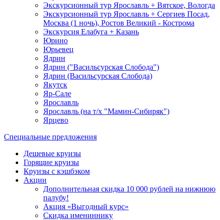
Экскурсионный тур Ярославль + Вятское, Вологда
Экскурсионный тур Ярославль + Сергиев Посад,
Москва (1 ночь), Ростов Великий - Кострома
Экскурсия Елабуга + Казань
Юрино
Юрьевец
Ядрин
Ядрин ("Васильсурская Слобода")
Ядрин (Васильсурская Слобода)
Якутск
Яр-Сале
Ярославль
Ярославль (на т/х "Мамин-Сибиряк")
Ярцево
Специальные предложения
Дешевые круизы
Горящие круизы
Круизы с кэшбэком
Акции
Дополнительная скидка 10 000 рублей на нижнюю
палубу!
Акция «Выгодный курс»
Скидка имениннику