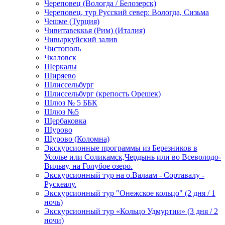
Череповец (Вологда / Белозерск)
Череповец, тур Русский север: Вологда, Сизьма
Чешме (Турция)
Чивитавеккья (Рим) (Италия)
Чивыркуйский залив
Чистополь
Чкаловск
Шеркалы
Ширяево
Шлиссельбург
Шлиссельбург (крепость Орешек)
Шлюз № 5 ББК
Шлюз №5
Щербаковка
Щурово
Щурово (Коломна)
Экскурсионные программы из Березников в
Усолье или Соликамск,Чердынь или во Всеволодо-
Вильву, на Голубое озеро.
Экскурсионный тур на о.Валаам - Сортавалу -
Рускеалу.
Экскурсионный тур "Онежское кольцо" (2 дня / 1
ночь)
Экскурсионный тур «Кольцо Удмуртии» (3 дня / 2
ночи)