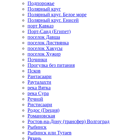
Подпорожье
Полярный круг
Полярный круг. Белое море
Полярный круг. Енисей
порт Кавказ
Порт-Саид (Египет)
поселок Давша
поселок Листвянка
поселок Хакусы
поселок Хужир
Починки
Прогулка без питания
Псков
Рантасаари
Рауталахти
река Вятка
река Сура
Речной
Ристисаари
Родос (Греция)
Романовская
Ростов-на-Дону (трансфер) Волгоград
Рыбинск
Рыбинск или Тутаев
Рязань