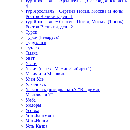
тур Ярославль + Архангельск, Северодвинск, день
4
тур Ярославль + Сергиев Посад, Москва (1 ночь),
Ростов Великий, день 1
тур Ярославль + Сергиев Посад, Москва (1 ночь),
Ростов Великий, день 2
Туров
Туров (Беларусь)
Туруханск
Тутаев
Тыяха
Уват
Углич
Углич (на т/х "Мамин-Сибиряк")
Углич или Мышкин
Улан-Удэ
Ульяновск
Ульяновск (посадка на т/х "Владимир
Маяковский")
Умба
Ундоры
Усовка
Усть-Баргузин
Усть-Ишим
Усть-Качка