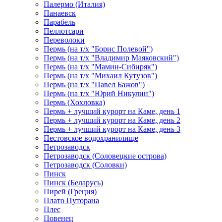
Палермо (Италия)
Панаевск
Парабель
Пеллотсари
Переволоки
Пермь (на т/х "Борис Полевой")
Пермь (на т/х "Владимир Маяковский")
Пермь (на т/х "Мамин-Сибиряк")
Пермь (на т/х "Михаил Кутузов")
Пермь (на т/х "Павел Бажов")
Пермь (на т/х "Юрий Никулин")
Пермь (Хохловка)
Пермь + лучший курорт на Каме, день 1
Пермь + лучший курорт на Каме, день 2
Пермь + лучший курорт на Каме, день 3
Пестовское водохранилище
Петрозаводск
Петрозаводск (Соловецкие острова)
Петрозаводск (Соловки)
Пинск
Пинск (Беларусь)
Пирей (Греция)
Плато Путорана
Плес
Повенец