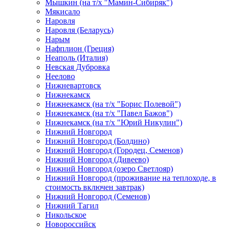
Мышкин (на т/х "Мамин-Сибиряк")
Мякисало
Наровля
Наровля (Беларусь)
Нарым
Нафплион (Греция)
Неаполь (Италия)
Невская Дубровка
Неелово
Нижневартовск
Нижнекамск
Нижнекамск (на т/х "Борис Полевой")
Нижнекамск (на т/х "Павел Бажов")
Нижнекамск (на т/х "Юрий Никулин")
Нижний Новгород
Нижний Новгород (Болдино)
Нижний Новгород (Городец, Семенов)
Нижний Новгород (Дивеево)
Нижний Новгород (озеро Светлояр)
Нижний Новгород (проживание на теплоходе, в
стоимость включен завтрак)
Нижний Новгород (Семенов)
Нижний Тагил
Никольское
Новороссийск