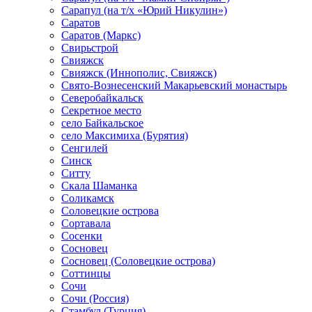
Сарапул (на т/х «Юрий Никулин»)
Саратов
Саратов (Маркс)
Свирьстрой
Свияжск
Свияжск (Иннополис, Свияжск)
Свято-Вознесенский Макарьевский монастырь
Северобайкальск
Секретное место
село Байкальское
село Максимиха (Бурятия)
Сенгилей
Синск
Ситту
Скала Шаманка
Соликамск
Соловецкие острова
Сортавала
Сосенки
Сосновец
Сосновец (Соловецкие острова)
Соттинцы
Сочи
Сочи (Россия)
Стамбул (Турция)