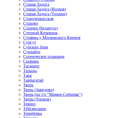
Старая Ладога
Старая Ладога (Волхов)
Старая Ладога (Тихвин)
Старочеркасская
Стахово
Стахово (Беларусь)
Степной Кочевник
Стоянка у Московского Кремля
Сургут
Сурские Зори
Сурхайте
Сценическое плавание
Сызрань
Таганрог
Тальцы
Тара
Тарбагатай
Тверь
Тверь (Завидово)
Тверь (на т/х "Мамин-Сибиряк")
Тверь (Торжок)
Тевриз
Тёйсянсаари
Териберка