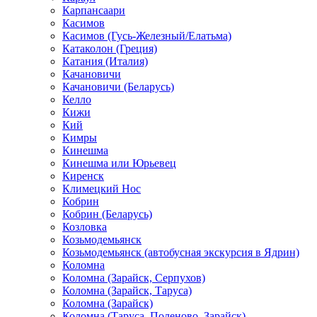
Карпансаари
Касимов
Касимов (Гусь-Железный/Елатьма)
Катаколон (Греция)
Катания (Италия)
Качановичи
Качановичи (Беларусь)
Келло
Кижи
Кий
Кимры
Кинешма
Кинешма или Юрьевец
Киренск
Климецкий Нос
Кобрин
Кобрин (Беларусь)
Козловка
Козьмодемьянск
Козьмодемьянск (автобусная экскурсия в Ядрин)
Коломна
Коломна (Зарайск, Серпухов)
Коломна (Зарайск, Таруса)
Коломна (Зарайск)
Коломна (Таруса, Поленово, Зарайск)