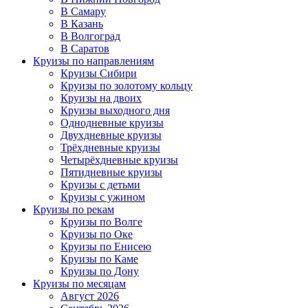
В Самару
В Казань
В Волгоград
В Саратов
Круизы по направлениям
Круизы Сибири
Круизы по золотому кольцу
Круизы на двоих
Круизы выходного дня
Однодневные круизы
Двухдневные круизы
Трёхдневные круизы
Четырёхдневные круизы
Пятидневные круизы
Круизы с детьми
Круизы с ужином
Круизы по рекам
Круизы по Волге
Круизы по Оке
Круизы по Енисею
Круизы по Каме
Круизы по Дону
Круизы по месяцам
Август 2026