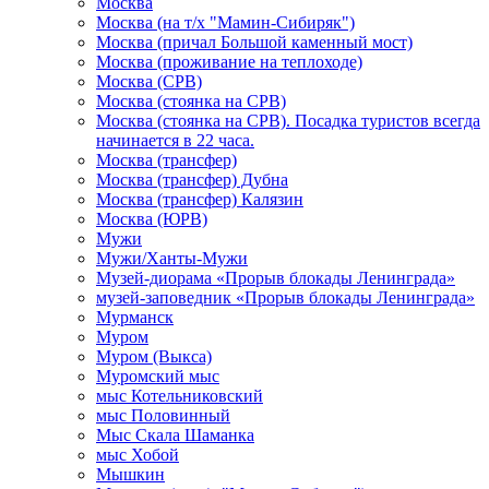
Москва
Москва (на т/х "Мамин-Сибиряк")
Москва (причал Большой каменный мост)
Москва (проживание на теплоходе)
Москва (СРВ)
Москва (стоянка на СРВ)
Москва (стоянка на СРВ). Посадка туристов всегда
начинается в 22 часа.
Москва (трансфер)
Москва (трансфер) Дубна
Москва (трансфер) Калязин
Москва (ЮРВ)
Мужи
Мужи/Ханты-Мужи
Музей-диорама «Прорыв блокады Ленинграда»
музей-заповедник «Прорыв блокады Ленинграда»
Мурманск
Муром
Муром (Выкса)
Муромский мыс
мыс Котельниковский
мыс Половинный
Мыс Скала Шаманка
мыс Хобой
Мышкин