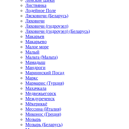
Ленские Щеки
Листвянка
Лодейное Поле
Лясковичи (Беларусь)
Ляховичи
Ляховичи (гидроузел)
Ляховичи (гидроузел) (Беларусь)
Макарьев
Макарьево
Малое море
Малый
Мальта (Мальта)
Мамадыш
Мандроги
Мариинский Посад
Маркс
Мармарис (Турция)
Махачкала
Медвежьегорск
Междуреченск
Мёкериккё
Мессина (Италия)
Миконос (Греция)
Мозырь
Мозырь (Беларусь)