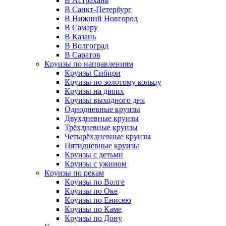
В Астрахань
В Санкт-Петербург
В Нижний Новгород
В Самару
В Казань
В Волгоград
В Саратов
Круизы по направлениям
Круизы Сибири
Круизы по золотому кольцу
Круизы на двоих
Круизы выходного дня
Однодневные круизы
Двухдневные круизы
Трёхдневные круизы
Четырёхдневные круизы
Пятидневные круизы
Круизы с детьми
Круизы с ужином
Круизы по рекам
Круизы по Волге
Круизы по Оке
Круизы по Енисею
Круизы по Каме
Круизы по Дону