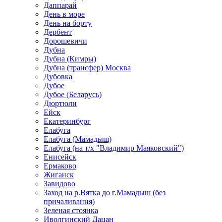
Даппарай
День в море
День на борту
Дербент
Дорошевичи
Дубна
Дубна (Кимры)
Дубна (трансфер) Москва
Дубовка
Дубое
Дубое (Беларусь)
Дюртюли
Ейск
Екатеринбург
Елабуга
Елабуга (Мамадыш)
Елабуга (на т/х "Владимир Маяковский")
Енисейск
Ермаково
Жиганск
Завидово
Заход на р.Вятка до г.Мамадыш (без
причаливания)
Зеленая стоянка
Иволгинский Дацан