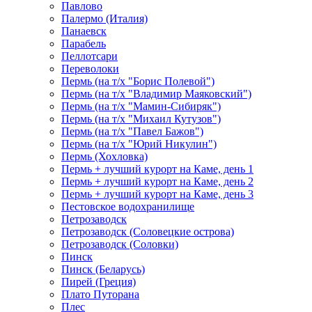
Павлово
Палермо (Италия)
Панаевск
Парабель
Пеллотсари
Переволоки
Пермь (на т/х "Борис Полевой")
Пермь (на т/х "Владимир Маяковский")
Пермь (на т/х "Мамин-Сибиряк")
Пермь (на т/х "Михаил Кутузов")
Пермь (на т/х "Павел Бажов")
Пермь (на т/х "Юрий Никулин")
Пермь (Хохловка)
Пермь + лучший курорт на Каме, день 1
Пермь + лучший курорт на Каме, день 2
Пермь + лучший курорт на Каме, день 3
Пестовское водохранилище
Петрозаводск
Петрозаводск (Соловецкие острова)
Петрозаводск (Соловки)
Пинск
Пинск (Беларусь)
Пирей (Греция)
Плато Путорана
Плес