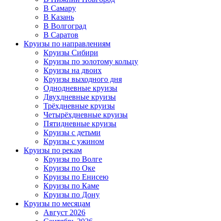
В Самару
В Казань
В Волгоград
В Саратов
Круизы по направлениям
Круизы Сибири
Круизы по золотому кольцу
Круизы на двоих
Круизы выходного дня
Однодневные круизы
Двухдневные круизы
Трёхдневные круизы
Четырёхдневные круизы
Пятидневные круизы
Круизы с детьми
Круизы с ужином
Круизы по рекам
Круизы по Волге
Круизы по Оке
Круизы по Енисею
Круизы по Каме
Круизы по Дону
Круизы по месяцам
Август 2026