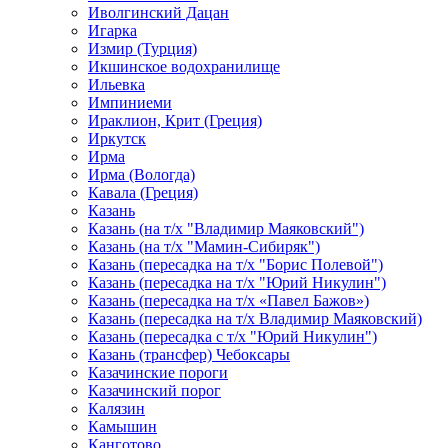
Иволгинский Дацан
Игарка
Измир (Турция)
Икшинское водохранилище
Ильевка
Импиниеми
Ираклион, Крит (Греция)
Иркутск
Ирма
Ирма (Вологда)
Кавала (Греция)
Казань
Казань (на т/х "Владимир Маяковский")
Казань (на т/х "Мамин-Сибиряк")
Казань (пересадка на т/х "Борис Полевой")
Казань (пересадка на т/х "Юрий Никулин")
Казань (пересадка на т/х «Павел Бажов»)
Казань (пересадка на т/х Владимир Маяковский)
Казань (пересадка с т/х "Юрий Никулин")
Казань (трансфер) Чебоксары
Казачинские пороги
Казачинский порог
Калязин
Камышин
Канготово