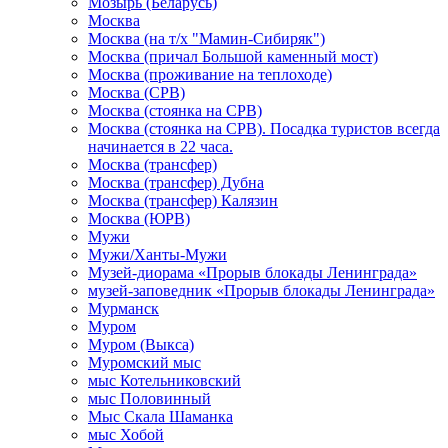
Мозырь (Беларусь)
Москва
Москва (на т/х "Мамин-Сибиряк")
Москва (причал Большой каменный мост)
Москва (проживание на теплоходе)
Москва (СРВ)
Москва (стоянка на СРВ)
Москва (стоянка на СРВ). Посадка туристов всегда
начинается в 22 часа.
Москва (трансфер)
Москва (трансфер) Дубна
Москва (трансфер) Калязин
Москва (ЮРВ)
Мужи
Мужи/Ханты-Мужи
Музей-диорама «Прорыв блокады Ленинграда»
музей-заповедник «Прорыв блокады Ленинграда»
Мурманск
Муром
Муром (Выкса)
Муромский мыс
мыс Котельниковский
мыс Половинный
Мыс Скала Шаманка
мыс Хобой