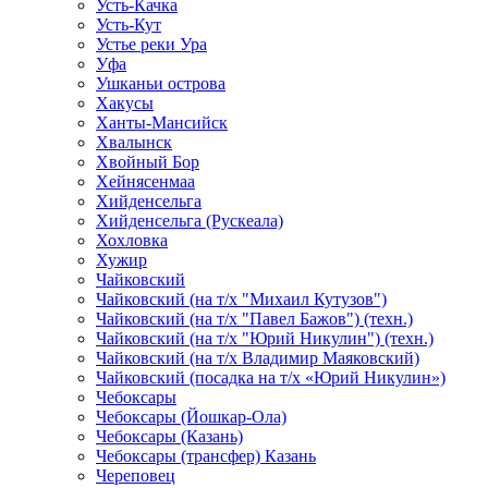
Усть-Качка
Усть-Кут
Устье реки Ура
Уфа
Ушканьи острова
Хакусы
Ханты-Мансийск
Хвалынск
Хвойный Бор
Хейнясенмаа
Хийденсельга
Хийденсельга (Рускеала)
Хохловка
Хужир
Чайковский
Чайковский (на т/х "Михаил Кутузов")
Чайковский (на т/х "Павел Бажов") (техн.)
Чайковский (на т/х "Юрий Никулин") (техн.)
Чайковский (на т/х Владимир Маяковский)
Чайковский (посадка на т/х «Юрий Никулин»)
Чебоксары
Чебоксары (Йошкар-Ола)
Чебоксары (Казань)
Чебоксары (трансфер) Казань
Череповец