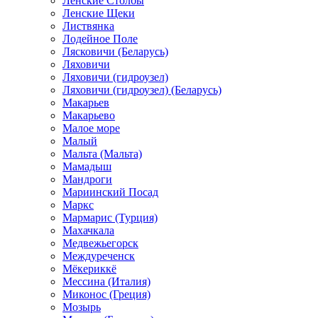
Ленские Столбы
Ленские Щеки
Листвянка
Лодейное Поле
Лясковичи (Беларусь)
Ляховичи
Ляховичи (гидроузел)
Ляховичи (гидроузел) (Беларусь)
Макарьев
Макарьево
Малое море
Малый
Мальта (Мальта)
Мамадыш
Мандроги
Мариинский Посад
Маркс
Мармарис (Турция)
Махачкала
Медвежьегорск
Междуреченск
Мёкериккё
Мессина (Италия)
Миконос (Греция)
Мозырь