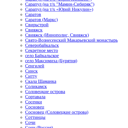
Сарапул (на т/х "Мамин-Сибиряк")
Сарапул (на т/х «Юрий Никулин»)
Саратов
Саратов (Маркс)
Свирьстрой
Свияжск
Свияжск (Иннополис, Свияжск)
Свято-Вознесенский Макарьевский монастырь
Северобайкальск
Секретное место
село Байкальское
село Максимиха (Бурятия)
Сенгилей
Синск
Ситту
Скала Шаманка
Соликамск
Соловецкие острова
Сортавала
Сосенки
Сосновец
Сосновец (Соловецкие острова)
Соттинцы
Сочи
Сочи (Россия)