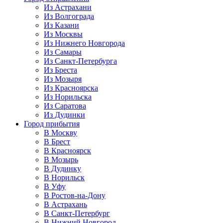
Из Астрахани
Из Волгограда
Из Казани
Из Москвы
Из Нижнего Новгорода
Из Самары
Из Санкт-Петербурга
Из Бреста
Из Мозыря
Из Красноярска
Из Норильска
Из Саратова
Из Дудинки
Город прибытия
В Москву
В Брест
В Красноярск
В Мозырь
В Дудинку
В Норильск
В Уфу
В Ростов-на-Дону
В Астрахань
В Санкт-Петербург
В Нижний Новгород