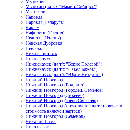
Мышкин
Мышкин (на т/х "Мамин-Сибиряк")
Мякисало
Наровля
Наровля (Беларусь)
Нарым
Нафплион (Греция)
Неаполь (Италия)
Невская Дубровка
Неелово
Нижневартовск
Нижнекамск
Нижнекамск (на т/х "Борис Полевой")
Нижнекамск (на т/х "Павел Бажов")
Нижнекамск (на т/х "Юрий Никулин")
Нижний Новгород
Нижний Новгород (Болдино)
Нижний Новгород (Городец, Семенов)
Нижний Новгород (Дивеево)
Нижний Новгород (озеро Светлояр)
Нижний Новгород (проживание на теплоходе, в
стоимость включен завтрак)
Нижний Новгород (Семенов)
Нижний Тагил
Никольское