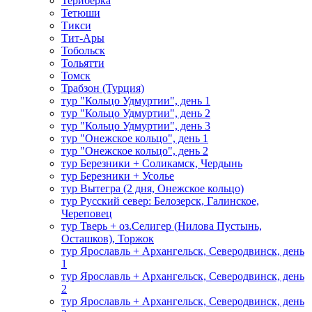
Териберка
Тетюши
Тикси
Тит-Ары
Тобольск
Тольятти
Томск
Трабзон (Турция)
тур "Кольцо Удмуртии", день 1
тур "Кольцо Удмуртии", день 2
тур "Кольцо Удмуртии", день 3
тур "Онежское кольцо", день 1
тур "Онежское кольцо", день 2
тур Березники + Соликамск, Чердынь
тур Березники + Усолье
тур Вытегра (2 дня, Онежское кольцо)
тур Русский север: Белозерск, Галинское,
Череповец
тур Тверь + оз.Селигер (Нилова Пустынь,
Осташков), Торжок
тур Ярославль + Архангельск, Северодвинск, день
1
тур Ярославль + Архангельск, Северодвинск, день
2
тур Ярославль + Архангельск, Северодвинск, день