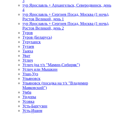
3
тур Ярославль + Архангельск, Северодвинск, день
4
тур Ярославль + Сергиев Посад, Москва (1 ночь),
Ростов Великий, день 1
тур Ярославль + Сергиев Посад, Москва (1 ночь),
Ростов Великий, день 2
Туров
Туров (Беларусь)
Туруханск
Тутаев
Тыяха
Уват
Углич
Углич (на т/х "Мамин-Сибиряк")
Углич или Мышкин
Улан-Удэ
Ульяновск
Ульяновск (посадка на т/х "Владимир
Маяковский")
Умба
Ундоры
Усовка
Усть-Баргузин
Усть-Ишим