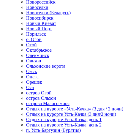
Новороссийск
Новоселки
Новоселки (Беларусь)
Новосибирск
Новый Киеват
Новый Порт
Норильск
о. Огой
Огой
Октябрьское
Олекминск
Ольхон
Ольхонские ворота
Омск
Онега
Орешек
Оса
остров Огой
остров Ольхон
острова Малого моря
Отдых на курорте «Усть-Качка» (3 дня / 2 ночи)
Отдых на курорте Усть-Качка (3 дня/2 ночи)
Отдых на курорте Усть-Качка, день 1
Отдых на курорте Усть-Качка, день 2
п. Усть-Баргузин (Бурятия)