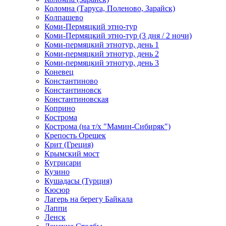
Коломна (Таруса, Поленово, Зарайск)
Колпашево
Коми-Пермяцкий этно-тур
Коми-Пермяцкий этно-тур (3 дня / 2 ночи)
Коми-пермяцкий этнотур, день 1
Коми-пермяцкий этнотур, день 2
Коми-пермяцкий этнотур, день 3
Коневец
Константиново
Константиновск
Константиновская
Коприно
Кострома
Кострома (на т/х "Мамин-Сибиряк")
Крепость Орешек
Крит (Греция)
Крымский мост
Кугрисари
Кузино
Кушадасы (Турция)
Кюсюр
Лагерь на берегу Байкала
Лаппи
Ленск