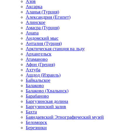
Азов
Аксарка
Аланья (Турция)
Александрия (Египет)
Алинское
Амасра (Турция)
Анапа
Андомский мыс
Анталия (Турция)
Арктическая станция на льду
Архангельск
Атаманово
Афон (Греция)
Ахтуба
Ашдод (Израиль)
Байкальское
Балаково
Балаково (Хвалынск)
Барабаново
Баргузинская долина
Баргузинский залив
Бахта
Баяндаевский Этнографический музей
Беломорск
Березники