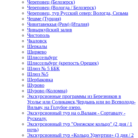
Череповец (Белозерск)
Череповец (Вологда / Белозерск)
Череповец, тур Русский север: Вологда, Сизьма
Чешме (Турция)
Чивитавеккья (Рим) (Италия)
Чивыркуйский залив
Чистополь
Чкаловск
Шеркалы
Ширяево
Шлиссельбург
Шлиссельбург (крепость Орешек)
Шлюз № 5 ББК
Шлюз №5
Щербаковка
Щурово
Щурово (Коломна)
Экскурсионные программы из Березников в
Усолье или Соликамск,Чердынь или во Всеволодо-
Вильву, на Голубое озеро.
Экскурсионный тур на о.Валаам - Сортавалу -
Рускеалу.
Экскурсионный тур "Онежское кольцо" (2 дня / 1
ночь)
Экскурсионный тур «Кольцо Удмуртии» (3 дня / 2