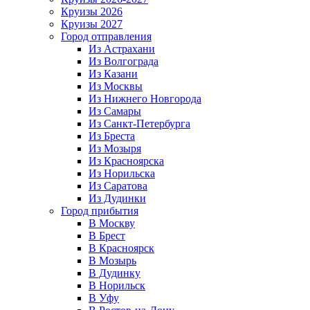
Круизы 2026
Круизы 2027
Город отправления
Из Астрахани
Из Волгограда
Из Казани
Из Москвы
Из Нижнего Новгорода
Из Самары
Из Санкт-Петербурга
Из Бреста
Из Мозыря
Из Красноярска
Из Норильска
Из Саратова
Из Дудинки
Город прибытия
В Москву
В Брест
В Красноярск
В Мозырь
В Дудинку
В Норильск
В Уфу