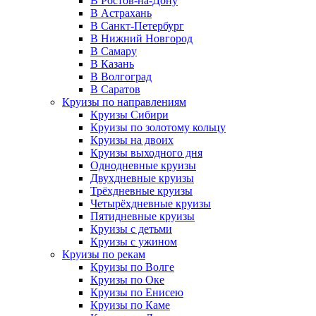
В Ростов-на-Дону
В Астрахань
В Санкт-Петербург
В Нижний Новгород
В Самару
В Казань
В Волгоград
В Саратов
Круизы по направлениям
Круизы Сибири
Круизы по золотому кольцу
Круизы на двоих
Круизы выходного дня
Однодневные круизы
Двухдневные круизы
Трёхдневные круизы
Четырёхдневные круизы
Пятидневные круизы
Круизы с детьми
Круизы с ужином
Круизы по рекам
Круизы по Волге
Круизы по Оке
Круизы по Енисею
Круизы по Каме