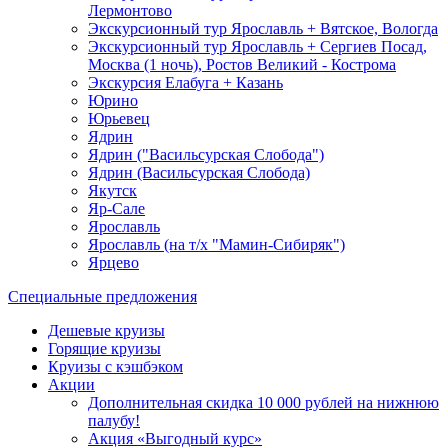
Лермонтово
Экскурсионный тур Ярославль + Вятское, Вологда
Экскурсионный тур Ярославль + Сергиев Посад,
Москва (1 ночь), Ростов Великий - Кострома
Экскурсия Елабуга + Казань
Юрино
Юрьевец
Ядрин
Ядрин ("Васильсурская Слобода")
Ядрин (Васильсурская Слобода)
Якутск
Яр-Сале
Ярославль
Ярославль (на т/х "Мамин-Сибиряк")
Ярцево
Специальные предложения
Дешевые круизы
Горящие круизы
Круизы с кэшбэком
Акции
Дополнительная скидка 10 000 рублей на нижнюю
палубу!
Акция «Выгодный курс»