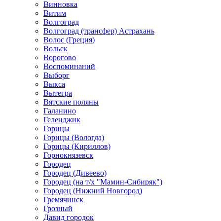
Винновка
Витим
Волгоград
Волгоград (трансфер) Астрахань
Волос (Греция)
Вольск
Ворогово
Воспоминаний
Выборг
Выкса
Вытегра
Вятские поляны
Галанино
Геленджик
Горицы
Горицы (Вологда)
Горицы (Кириллов)
Горнокнязевск
Городец
Городец (Дивеево)
Городец (на т/х "Мамин-Сибиряк")
Городец (Нижний Новгород)
Гремячинск
Грозный
Давид городок