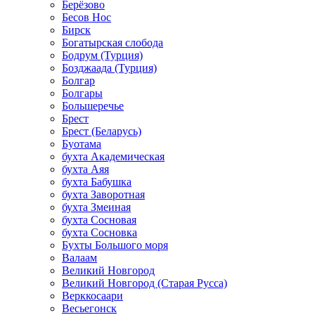
Берёзово
Бесов Нос
Бирск
Богатырская слобода
Бодрум (Турция)
Бозджаада (Турция)
Болгар
Болгары
Большеречье
Брест
Брест (Беларусь)
Буотама
бухта Академическая
бухта Аяя
бухта Бабушка
бухта Заворотная
бухта Змеиная
бухта Сосновая
бухта Сосновка
Бухты Большого моря
Валаам
Великий Новгород
Великий Новгород (Старая Русса)
Верккосаари
Весьегонск