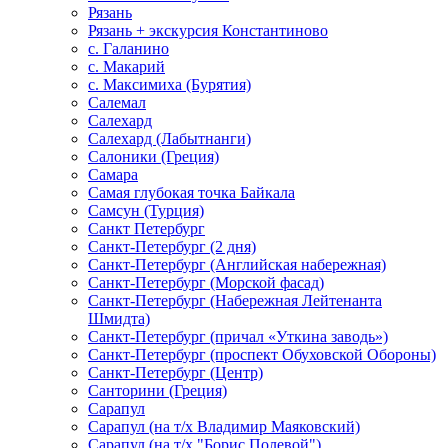
Рязань
Рязань + экскурсия Константиново
с. Галанино
с. Макарий
с. Максимиха (Бурятия)
Салемал
Салехард
Салехард (Лабытнанги)
Салоники (Греция)
Самара
Самая глубокая точка Байкала
Самсун (Турция)
Санкт Петербург
Санкт-Петербург (2 дня)
Санкт-Петербург (Английская набережная)
Санкт-Петербург (Морской фасад)
Санкт-Петербург (Набережная Лейтенанта
Шмидта)
Санкт-Петербург (причал «Уткина заводь»)
Санкт-Петербург (проспект Обуховской Обороны)
Санкт-Петербург (Центр)
Санторини (Греция)
Сарапул
Сарапул (на т/х Владимир Маяковский)
Сарапул (на т/х "Борис Полевой")