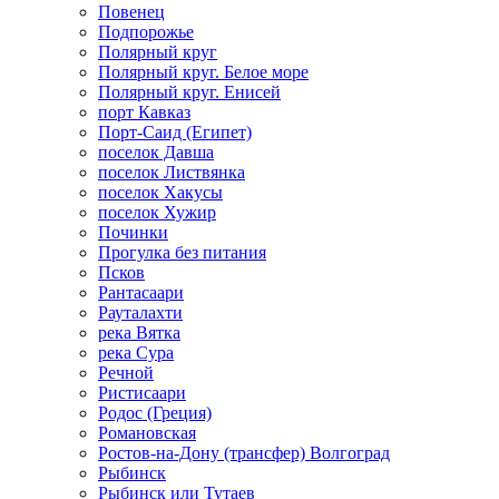
Повенец
Подпорожье
Полярный круг
Полярный круг. Белое море
Полярный круг. Енисей
порт Кавказ
Порт-Саид (Египет)
поселок Давша
поселок Листвянка
поселок Хакусы
поселок Хужир
Починки
Прогулка без питания
Псков
Рантасаари
Рауталахти
река Вятка
река Сура
Речной
Ристисаари
Родос (Греция)
Романовская
Ростов-на-Дону (трансфер) Волгоград
Рыбинск
Рыбинск или Тутаев