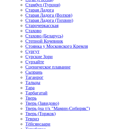
Стамбул (Турция)
Старая Ладога
Старая Ладога (Волхов)
Старая Ладога (Тихвин)
Старочеркасская
Стахово
Стахово (Беларусь)
Степной Кочевник
Стоянка у Московского Кремля
Сургут
Сурские Зори
Сурхайте
Сценическое плавание
Сызрань
Таганрог
Тальцы
Тара
Тарбагатай
Тверь
Тверь (Завидово)
Тверь (на т/х "Мамин-Сибиряк")
Тверь (Торжок)
Тевриз
Тёйсянсаари