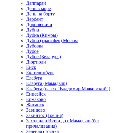
Даппарай
День в море
День на борту
Дербент
Дорошевичи
Дубна
Дубна (Кимры)
Дубна (трансфер) Москва
Дубовка
Дубое
Дубое (Беларусь)
Дюртюли
Ейск
Екатеринбург
Елабуга
Елабуга (Мамадыш)
Елабуга (на т/х "Владимир Маяковский")
Енисейск
Ермаково
Жиганск
Завидово
Закинтос (Греция)
Заход на р.Вятка до г.Мамадыш (без
причаливания)
Зеленая стоянка