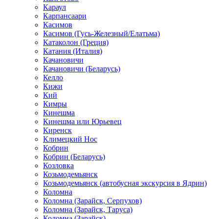
Караул
Карпансаари
Касимов
Касимов (Гусь-Железный/Елатьма)
Катаколон (Греция)
Катания (Италия)
Качановичи
Качановичи (Беларусь)
Келло
Кижи
Кий
Кимры
Кинешма
Кинешма или Юрьевец
Киренск
Климецкий Нос
Кобрин
Кобрин (Беларусь)
Козловка
Козьмодемьянск
Козьмодемьянск (автобусная экскурсия в Ядрин)
Коломна
Коломна (Зарайск, Серпухов)
Коломна (Зарайск, Таруса)
Коломна (Зарайск)