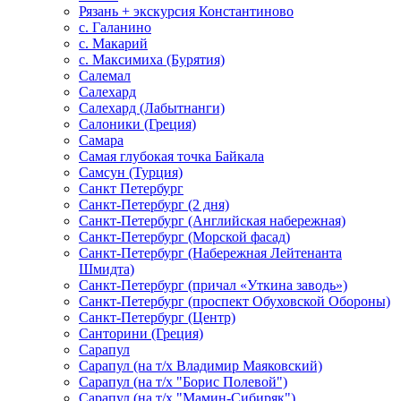
Рязань + экскурсия Константиново
с. Галанино
с. Макарий
с. Максимиха (Бурятия)
Салемал
Салехард
Салехард (Лабытнанги)
Салоники (Греция)
Самара
Самая глубокая точка Байкала
Самсун (Турция)
Санкт Петербург
Санкт-Петербург (2 дня)
Санкт-Петербург (Английская набережная)
Санкт-Петербург (Морской фасад)
Санкт-Петербург (Набережная Лейтенанта
Шмидта)
Санкт-Петербург (причал «Уткина заводь»)
Санкт-Петербург (проспект Обуховской Обороны)
Санкт-Петербург (Центр)
Санторини (Греция)
Сарапул
Сарапул (на т/х Владимир Маяковский)
Сарапул (на т/х "Борис Полевой")
Сарапул (на т/х "Мамин-Сибиряк")