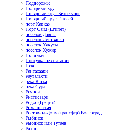
Подпорожье
Полярный круг
Полярный круг. Белое море
Полярный круг. Енисей
порт Кавказ
Порт-Саид (Египет)
поселок Давша
поселок Листвянка
поселок Хакусы
поселок Хужир
Починки
Прогулка без питания
Псков
Рантасаари
Рауталахти
река Вятка
река Сура
Речной
Ристисаари
Родос (Греция)
Романовская
Ростов-на-Дону (трансфер) Волгоград
Рыбинск
Рыбинск или Тутаев
Рязань