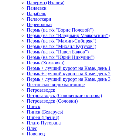
Палермо (Италия)
Панаевск
Парабель
Пеллотсари
Переволоки
Пермь (на т/х "Борис Полевой")
Пермь (на т/х "Владимир Маяковский")
Пермь (на т/х "Мамин-Сибиряк")
Пермь (на т/х "Михаил Кутузов")
Пермь (на т/х "Павел Бажов")
Пермь (на т/х "Юрий Никулин")
Пермь (Хохловка)
Пермь + лучший курорт на Каме, день 1
Пермь + лучший курорт на Каме, день 2
Пермь + лучший курорт на Каме, день 3
Пестовское водохранилище
Петрозаводск
Петрозаводск (Соловецкие острова)
Петрозаводск (Соловки)
Пинск
Пинск (Беларусь)
Пирей (Греция)
Плато Путорана
Плес
Повенец