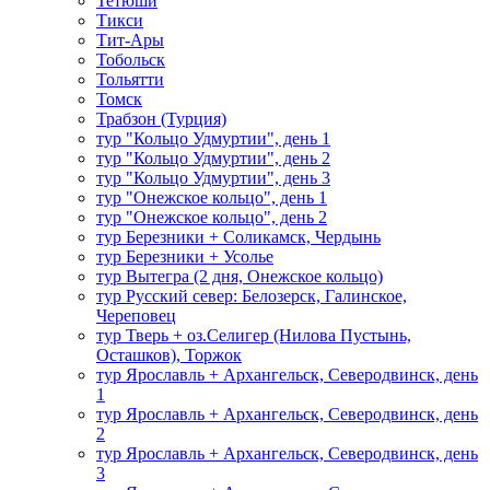
Тетюши
Тикси
Тит-Ары
Тобольск
Тольятти
Томск
Трабзон (Турция)
тур "Кольцо Удмуртии", день 1
тур "Кольцо Удмуртии", день 2
тур "Кольцо Удмуртии", день 3
тур "Онежское кольцо", день 1
тур "Онежское кольцо", день 2
тур Березники + Соликамск, Чердынь
тур Березники + Усолье
тур Вытегра (2 дня, Онежское кольцо)
тур Русский север: Белозерск, Галинское,
Череповец
тур Тверь + оз.Селигер (Нилова Пустынь,
Осташков), Торжок
тур Ярославль + Архангельск, Северодвинск, день
1
тур Ярославль + Архангельск, Северодвинск, день
2
тур Ярославль + Архангельск, Северодвинск, день
3