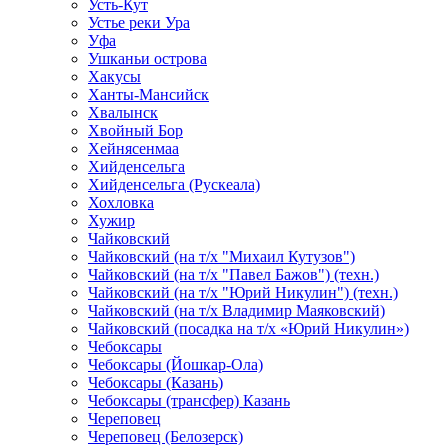
Усть-Кут
Устье реки Ура
Уфа
Ушканьи острова
Хакусы
Ханты-Мансийск
Хвалынск
Хвойный Бор
Хейнясенмаа
Хийденсельга
Хийденсельга (Рускеала)
Хохловка
Хужир
Чайковский
Чайковский (на т/х "Михаил Кутузов")
Чайковский (на т/х "Павел Бажов") (техн.)
Чайковский (на т/х "Юрий Никулин") (техн.)
Чайковский (на т/х Владимир Маяковский)
Чайковский (посадка на т/х «Юрий Никулин»)
Чебоксары
Чебоксары (Йошкар-Ола)
Чебоксары (Казань)
Чебоксары (трансфер) Казань
Череповец
Череповец (Белозерск)