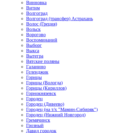
Винновка
Витим
Волгоград
Волгоград (трансфер) Астрахань
Волос (Греция)
Вольск
Ворогово
Воспоминаний
Выборг
Выкса
Вытегра
Вятские поляны
Галанино
Геленджик
Горицы
Горицы (Вологда)
Горицы (Кириллов)
Горнокнязевск
Городец
Городец (Дивеево)
Городец (на т/х "Мамин-Сибиряк")
Городец (Нижний Новгород)
Гремячинск
Грозный
Давид городок