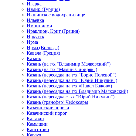
Игарка
Измир (Турция)
Икшинское водохранилище
Ильевка
Импиниеми
Ираклион, Крит (Греция)
Иркутск
Ирма
Ирма (Вологда)
Кавала (Греция)
Казань
Казань (на т/х "Владимир Маяковский")
Казань (на т/х "Мамин-Сибиряк")
Казань (пересадка на т/х "Борис Полевой")
Казань (пересадка на т/х "Юрий Никулин")
Казань (пересадка на т/х «Павел Бажов»)
Казань (пересадка на т/х Владимир Маяковский)
Казань (пересадка с т/х "Юрий Никулин")
Казань (трансфер) Чебоксары
Казачинские пороги
Казачинский порог
Калязин
Камышин
Канготово
Караул