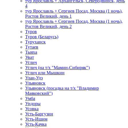
тур Ярославль + Архангельск, Северодвинск, день
4
тур Ярославль + Сергиев Посад, Москва (1 ночь),
Ростов Великий, день 1
тур Ярославль + Сергиев Посад, Москва (1 ночь),
Ростов Великий, день 2
Туров
Туров (Беларусь)
Туруханск
Тутаев
Тыяха
Уват
Углич
Углич (на т/х "Мамин-Сибиряк")
Углич или Мышкин
Улан-Удэ
Ульяновск
Ульяновск (посадка на т/х "Владимир
Маяковский")
Умба
Ундоры
Усовка
Усть-Баргузин
Усть-Ишим
Усть-Качка