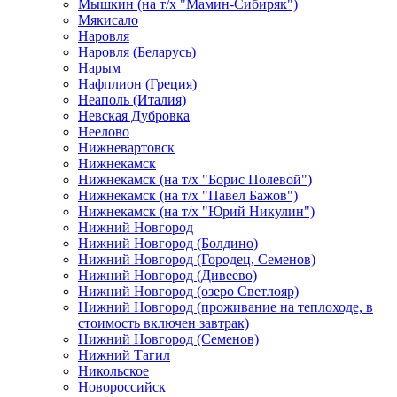
Мышкин (на т/х "Мамин-Сибиряк")
Мякисало
Наровля
Наровля (Беларусь)
Нарым
Нафплион (Греция)
Неаполь (Италия)
Невская Дубровка
Неелово
Нижневартовск
Нижнекамск
Нижнекамск (на т/х "Борис Полевой")
Нижнекамск (на т/х "Павел Бажов")
Нижнекамск (на т/х "Юрий Никулин")
Нижний Новгород
Нижний Новгород (Болдино)
Нижний Новгород (Городец, Семенов)
Нижний Новгород (Дивеево)
Нижний Новгород (озеро Светлояр)
Нижний Новгород (проживание на теплоходе, в
стоимость включен завтрак)
Нижний Новгород (Семенов)
Нижний Тагил
Никольское
Новороссийск