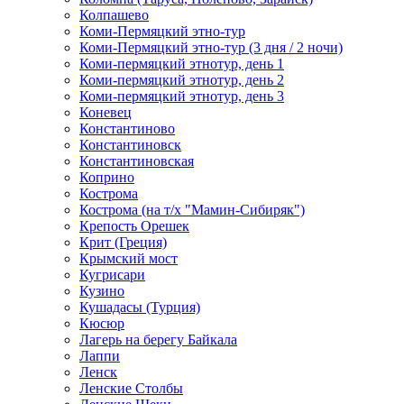
Колпашево
Коми-Пермяцкий этно-тур
Коми-Пермяцкий этно-тур (3 дня / 2 ночи)
Коми-пермяцкий этнотур, день 1
Коми-пермяцкий этнотур, день 2
Коми-пермяцкий этнотур, день 3
Коневец
Константиново
Константиновск
Константиновская
Коприно
Кострома
Кострома (на т/х "Мамин-Сибиряк")
Крепость Орешек
Крит (Греция)
Крымский мост
Кугрисари
Кузино
Кушадасы (Турция)
Кюсюр
Лагерь на берегу Байкала
Лаппи
Ленск
Ленские Столбы