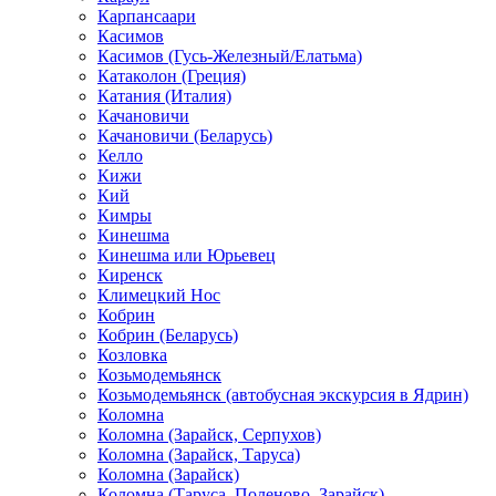
Карпансаари
Касимов
Касимов (Гусь-Железный/Елатьма)
Катаколон (Греция)
Катания (Италия)
Качановичи
Качановичи (Беларусь)
Келло
Кижи
Кий
Кимры
Кинешма
Кинешма или Юрьевец
Киренск
Климецкий Нос
Кобрин
Кобрин (Беларусь)
Козловка
Козьмодемьянск
Козьмодемьянск (автобусная экскурсия в Ядрин)
Коломна
Коломна (Зарайск, Серпухов)
Коломна (Зарайск, Таруса)
Коломна (Зарайск)
Коломна (Таруса, Поленово, Зарайск)