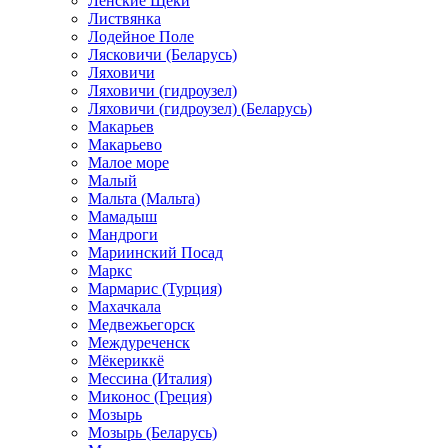
Ленские Щеки
Листвянка
Лодейное Поле
Лясковичи (Беларусь)
Ляховичи
Ляховичи (гидроузел)
Ляховичи (гидроузел) (Беларусь)
Макарьев
Макарьево
Малое море
Малый
Мальта (Мальта)
Мамадыш
Мандроги
Мариинский Посад
Маркс
Мармарис (Турция)
Махачкала
Медвежьегорск
Междуреченск
Мёкериккё
Мессина (Италия)
Миконос (Греция)
Мозырь
Мозырь (Беларусь)