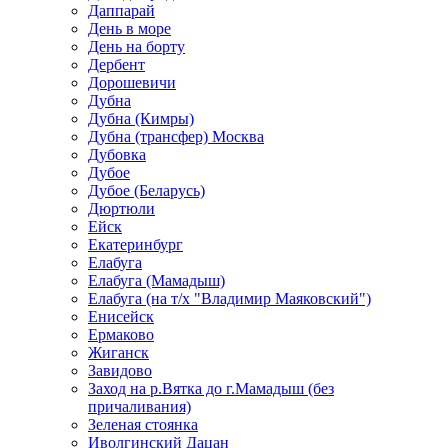
Даппарай
День в море
День на борту
Дербент
Дорошевичи
Дубна
Дубна (Кимры)
Дубна (трансфер) Москва
Дубовка
Дубое
Дубое (Беларусь)
Дюртюли
Ейск
Екатеринбург
Елабуга
Елабуга (Мамадыш)
Елабуга (на т/х "Владимир Маяковский")
Енисейск
Ермаково
Жиганск
Завидово
Заход на р.Вятка до г.Мамадыш (без
причаливания)
Зеленая стоянка
Иволгинский Дацан