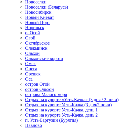
Новоселки
Новоселки (Беларусь)
Новосибирск
Новый Киеват
Новый Порт
Норильск
о. Огой
Огой
Октябрьское
Олекминск
Ольхон
Ольхонские ворота
Омск
Онега
Орешек
Оса
остров Огой
остров Ольхон
острова Малого моря
Отдых на курорте «Усть-Качка» (3 дня / 2 ночи)
Отдых на курорте Усть-Качка (3 дня/2 ночи)
Отдых на курорте Усть-Качка, день 1
Отдых на курорте Усть-Качка, день 2
п. Усть-Баргузин (Бурятия)
Павлово