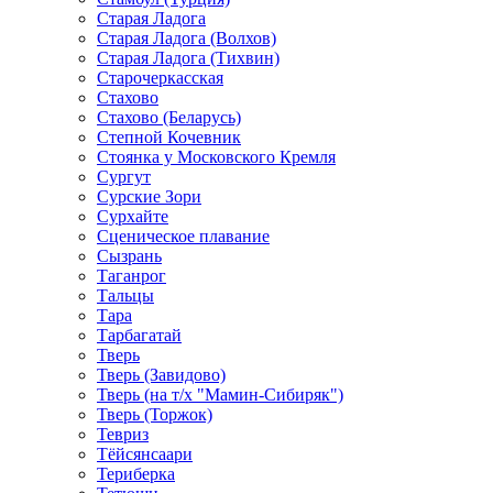
Старая Ладога
Старая Ладога (Волхов)
Старая Ладога (Тихвин)
Старочеркасская
Стахово
Стахово (Беларусь)
Степной Кочевник
Стоянка у Московского Кремля
Сургут
Сурские Зори
Сурхайте
Сценическое плавание
Сызрань
Таганрог
Тальцы
Тара
Тарбагатай
Тверь
Тверь (Завидово)
Тверь (на т/х "Мамин-Сибиряк")
Тверь (Торжок)
Тевриз
Тёйсянсаари
Териберка