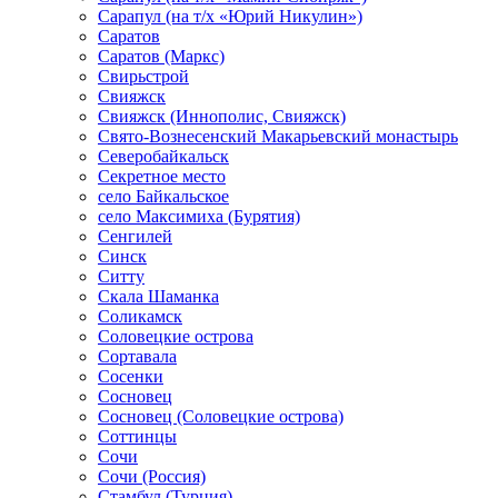
Сарапул (на т/х «Юрий Никулин»)
Саратов
Саратов (Маркс)
Свирьстрой
Свияжск
Свияжск (Иннополис, Свияжск)
Свято-Вознесенский Макарьевский монастырь
Северобайкальск
Секретное место
село Байкальское
село Максимиха (Бурятия)
Сенгилей
Синск
Ситту
Скала Шаманка
Соликамск
Соловецкие острова
Сортавала
Сосенки
Сосновец
Сосновец (Соловецкие острова)
Соттинцы
Сочи
Сочи (Россия)
Стамбул (Турция)