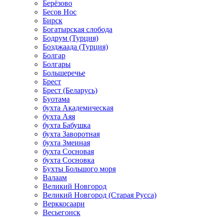
Берёзово
Бесов Нос
Бирск
Богатырская слобода
Бодрум (Турция)
Бозджаада (Турция)
Болгар
Болгары
Большеречье
Брест
Брест (Беларусь)
Буотама
бухта Академическая
бухта Аяя
бухта Бабушка
бухта Заворотная
бухта Змеиная
бухта Сосновая
бухта Сосновка
Бухты Большого моря
Валаам
Великий Новгород
Великий Новгород (Старая Русса)
Верккосаари
Весьегонск