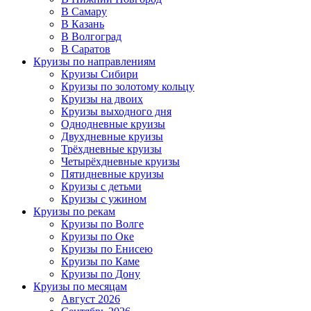
В Самару
В Казань
В Волгоград
В Саратов
Круизы по направлениям
Круизы Сибири
Круизы по золотому кольцу
Круизы на двоих
Круизы выходного дня
Однодневные круизы
Двухдневные круизы
Трёхдневные круизы
Четырёхдневные круизы
Пятидневные круизы
Круизы с детьми
Круизы с ужином
Круизы по рекам
Круизы по Волге
Круизы по Оке
Круизы по Енисею
Круизы по Каме
Круизы по Дону
Круизы по месяцам
Август 2026