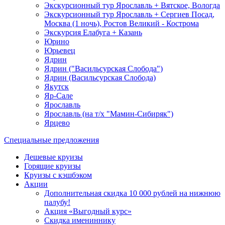
Экскурсионный тур Ярославль + Вятское, Вологда
Экскурсионный тур Ярославль + Сергиев Посад,
Москва (1 ночь), Ростов Великий - Кострома
Экскурсия Елабуга + Казань
Юрино
Юрьевец
Ядрин
Ядрин ("Васильсурская Слобода")
Ядрин (Васильсурская Слобода)
Якутск
Яр-Сале
Ярославль
Ярославль (на т/х "Мамин-Сибиряк")
Ярцево
Специальные предложения
Дешевые круизы
Горящие круизы
Круизы с кэшбэком
Акции
Дополнительная скидка 10 000 рублей на нижнюю
палубу!
Акция «Выгодный курс»
Скидка имениннику