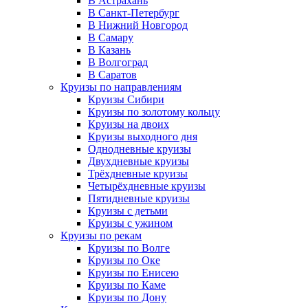
В Астрахань
В Санкт-Петербург
В Нижний Новгород
В Самару
В Казань
В Волгоград
В Саратов
Круизы по направлениям
Круизы Сибири
Круизы по золотому кольцу
Круизы на двоих
Круизы выходного дня
Однодневные круизы
Двухдневные круизы
Трёхдневные круизы
Четырёхдневные круизы
Пятидневные круизы
Круизы с детьми
Круизы с ужином
Круизы по рекам
Круизы по Волге
Круизы по Оке
Круизы по Енисею
Круизы по Каме
Круизы по Дону