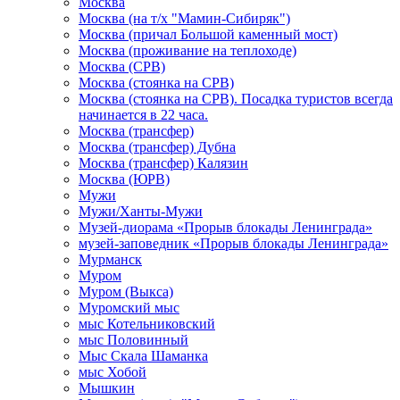
Москва
Москва (на т/х "Мамин-Сибиряк")
Москва (причал Большой каменный мост)
Москва (проживание на теплоходе)
Москва (СРВ)
Москва (стоянка на СРВ)
Москва (стоянка на СРВ). Посадка туристов всегда
начинается в 22 часа.
Москва (трансфер)
Москва (трансфер) Дубна
Москва (трансфер) Калязин
Москва (ЮРВ)
Мужи
Мужи/Ханты-Мужи
Музей-диорама «Прорыв блокады Ленинграда»
музей-заповедник «Прорыв блокады Ленинграда»
Мурманск
Муром
Муром (Выкса)
Муромский мыс
мыс Котельниковский
мыс Половинный
Мыс Скала Шаманка
мыс Хобой
Мышкин