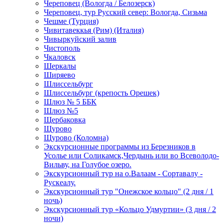
Череповец (Вологда / Белозерск)
Череповец, тур Русский север: Вологда, Сизьма
Чешме (Турция)
Чивитавеккья (Рим) (Италия)
Чивыркуйский залив
Чистополь
Чкаловск
Шеркалы
Ширяево
Шлиссельбург
Шлиссельбург (крепость Орешек)
Шлюз № 5 ББК
Шлюз №5
Щербаковка
Щурово
Щурово (Коломна)
Экскурсионные программы из Березников в
Усолье или Соликамск,Чердынь или во Всеволодо-
Вильву, на Голубое озеро.
Экскурсионный тур на о.Валаам - Сортавалу -
Рускеалу.
Экскурсионный тур "Онежское кольцо" (2 дня / 1
ночь)
Экскурсионный тур «Кольцо Удмуртии» (3 дня / 2
ночи)