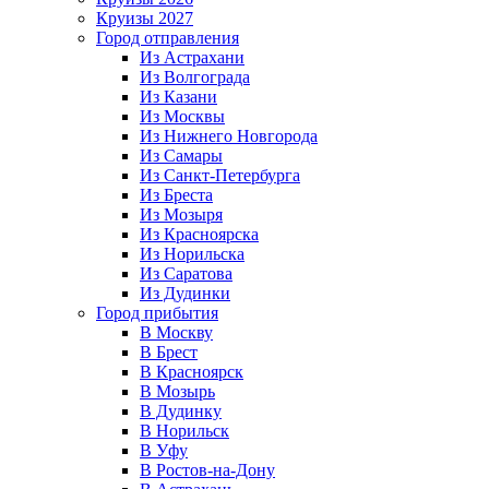
Круизы 2027
Город отправления
Из Астрахани
Из Волгограда
Из Казани
Из Москвы
Из Нижнего Новгорода
Из Самары
Из Санкт-Петербурга
Из Бреста
Из Мозыря
Из Красноярска
Из Норильска
Из Саратова
Из Дудинки
Город прибытия
В Москву
В Брест
В Красноярск
В Мозырь
В Дудинку
В Норильск
В Уфу
В Ростов-на-Дону