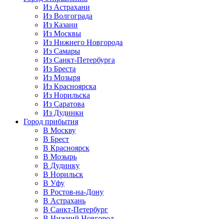
Из Астрахани
Из Волгограда
Из Казани
Из Москвы
Из Нижнего Новгорода
Из Самары
Из Санкт-Петербурга
Из Бреста
Из Мозыря
Из Красноярска
Из Норильска
Из Саратова
Из Дудинки
Город прибытия
В Москву
В Брест
В Красноярск
В Мозырь
В Дудинку
В Норильск
В Уфу
В Ростов-на-Дону
В Астрахань
В Санкт-Петербург
В Нижний Новгород