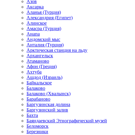
Азов
Аксарка
Аланья (Турция)
Александрия (Египет)
Алинское
Амасра (Турция)
Анапа
Андомский мыс
Анталия (Турция)
Арктическая станция на льду
Архангельск
Атаманово
Афон (Греция)
Ахтуба
Ашдод (Израиль)
Байкальское
Балаково
Балаково (Хвалынск)
Барабаново
Баргузинская долина
Баргузинский залив
Бахта
Баяндаевский Этнографический музей
Беломорск
Березники