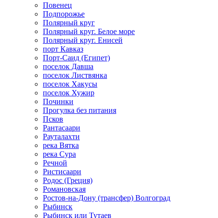
Повенец
Подпорожье
Полярный круг
Полярный круг. Белое море
Полярный круг. Енисей
порт Кавказ
Порт-Саид (Египет)
поселок Давша
поселок Листвянка
поселок Хакусы
поселок Хужир
Починки
Прогулка без питания
Псков
Рантасаари
Рауталахти
река Вятка
река Сура
Речной
Ристисаари
Родос (Греция)
Романовская
Ростов-на-Дону (трансфер) Волгоград
Рыбинск
Рыбинск или Тутаев