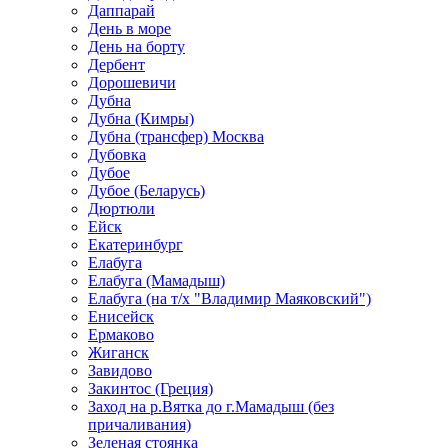
Даппарай
День в море
День на борту
Дербент
Дорошевичи
Дубна
Дубна (Кимры)
Дубна (трансфер) Москва
Дубовка
Дубое
Дубое (Беларусь)
Дюртюли
Ейск
Екатеринбург
Елабуга
Елабуга (Мамадыш)
Елабуга (на т/х "Владимир Маяковский")
Енисейск
Ермаково
Жиганск
Завидово
Закинтос (Греция)
Заход на р.Вятка до г.Мамадыш (без
причаливания)
Зеленая стоянка