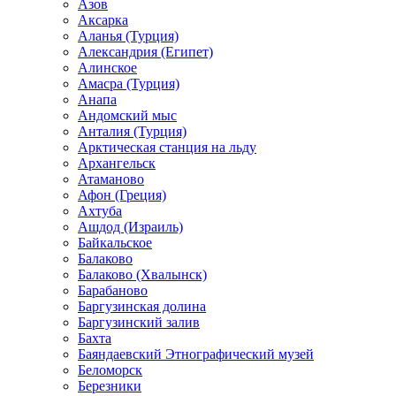
Азов
Аксарка
Аланья (Турция)
Александрия (Египет)
Алинское
Амасра (Турция)
Анапа
Андомский мыс
Анталия (Турция)
Арктическая станция на льду
Архангельск
Атаманово
Афон (Греция)
Ахтуба
Ашдод (Израиль)
Байкальское
Балаково
Балаково (Хвалынск)
Барабаново
Баргузинская долина
Баргузинский залив
Бахта
Баяндаевский Этнографический музей
Беломорск
Березники