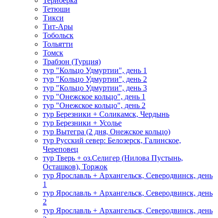
Териберка
Тетюши
Тикси
Тит-Ары
Тобольск
Тольятти
Томск
Трабзон (Турция)
тур "Кольцо Удмуртии", день 1
тур "Кольцо Удмуртии", день 2
тур "Кольцо Удмуртии", день 3
тур "Онежское кольцо", день 1
тур "Онежское кольцо", день 2
тур Березники + Соликамск, Чердынь
тур Березники + Усолье
тур Вытегра (2 дня, Онежское кольцо)
тур Русский север: Белозерск, Галинское,
Череповец
тур Тверь + оз.Селигер (Нилова Пустынь,
Осташков), Торжок
тур Ярославль + Архангельск, Северодвинск, день
1
тур Ярославль + Архангельск, Северодвинск, день
2
тур Ярославль + Архангельск, Северодвинск, день