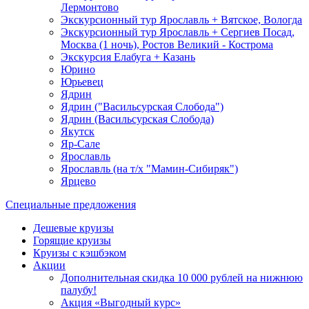
Лермонтово
Экскурсионный тур Ярославль + Вятское, Вологда
Экскурсионный тур Ярославль + Сергиев Посад,
Москва (1 ночь), Ростов Великий - Кострома
Экскурсия Елабуга + Казань
Юрино
Юрьевец
Ядрин
Ядрин ("Васильсурская Слобода")
Ядрин (Васильсурская Слобода)
Якутск
Яр-Сале
Ярославль
Ярославль (на т/х "Мамин-Сибиряк")
Ярцево
Специальные предложения
Дешевые круизы
Горящие круизы
Круизы с кэшбэком
Акции
Дополнительная скидка 10 000 рублей на нижнюю
палубу!
Акция «Выгодный курс»