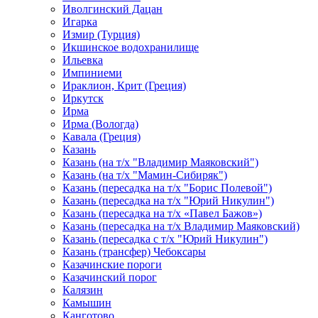
Иволгинский Дацан
Игарка
Измир (Турция)
Икшинское водохранилище
Ильевка
Импиниеми
Ираклион, Крит (Греция)
Иркутск
Ирма
Ирма (Вологда)
Кавала (Греция)
Казань
Казань (на т/х "Владимир Маяковский")
Казань (на т/х "Мамин-Сибиряк")
Казань (пересадка на т/х "Борис Полевой")
Казань (пересадка на т/х "Юрий Никулин")
Казань (пересадка на т/х «Павел Бажов»)
Казань (пересадка на т/х Владимир Маяковский)
Казань (пересадка с т/х "Юрий Никулин")
Казань (трансфер) Чебоксары
Казачинские пороги
Казачинский порог
Калязин
Камышин
Канготово