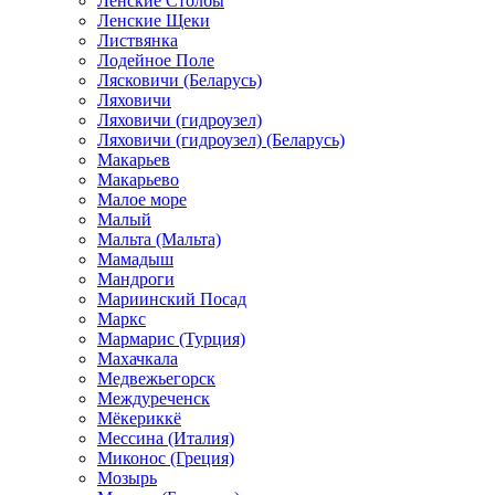
Ленские Столбы
Ленские Щеки
Листвянка
Лодейное Поле
Лясковичи (Беларусь)
Ляховичи
Ляховичи (гидроузел)
Ляховичи (гидроузел) (Беларусь)
Макарьев
Макарьево
Малое море
Малый
Мальта (Мальта)
Мамадыш
Мандроги
Мариинский Посад
Маркс
Мармарис (Турция)
Махачкала
Медвежьегорск
Междуреченск
Мёкериккё
Мессина (Италия)
Миконос (Греция)
Мозырь