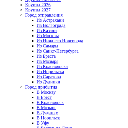
Круизы 2026
Круизы 2027
Город отправления
Из Астрахани
Из Волгограда
Из Казани
Из Москвы
Из Нижнего Новгорода
Из Самары
Из Санкт-Петербурга
Из Бреста
Из Мозыря
Из Красноярска
Из Норильска
Из Саратова
Из Дудинки
Город прибытия
В Москву
В Брест
В Красноярск
В Мозырь
В Дудинку
В Норильск
В Уфу