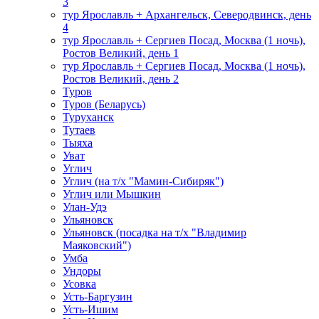
3
тур Ярославль + Архангельск, Северодвинск, день
4
тур Ярославль + Сергиев Посад, Москва (1 ночь),
Ростов Великий, день 1
тур Ярославль + Сергиев Посад, Москва (1 ночь),
Ростов Великий, день 2
Туров
Туров (Беларусь)
Туруханск
Тутаев
Тыяха
Уват
Углич
Углич (на т/х "Мамин-Сибиряк")
Углич или Мышкин
Улан-Удэ
Ульяновск
Ульяновск (посадка на т/х "Владимир
Маяковский")
Умба
Ундоры
Усовка
Усть-Баргузин
Усть-Ишим