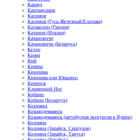
Караул
Карпансаари
Касимов
Касимов (Гусь-Железный/Елатьма)
Катаколон (Греция)
Катания (Италия)
Качановичи
Качановичи (Беларусь)
Келло
Кижи
Кий
Кимры
Кинешма
Кинешма или Юрьевец
Киренск
Климецкий Нос
Кобрин
Кобрин (Беларусь)
Козловка
Козьмодемьянск
Козьмодемьянск (автобусная экскурсия в Ядрин)
Коломна
Коломна (Зарайск, Серпухов)
Коломна (Зарайск, Таруса)
Коломна (Зарайск)