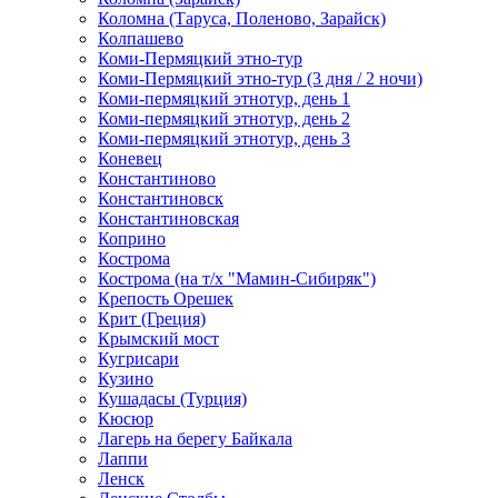
Коломна (Таруса, Поленово, Зарайск)
Колпашево
Коми-Пермяцкий этно-тур
Коми-Пермяцкий этно-тур (3 дня / 2 ночи)
Коми-пермяцкий этнотур, день 1
Коми-пермяцкий этнотур, день 2
Коми-пермяцкий этнотур, день 3
Коневец
Константиново
Константиновск
Константиновская
Коприно
Кострома
Кострома (на т/х "Мамин-Сибиряк")
Крепость Орешек
Крит (Греция)
Крымский мост
Кугрисари
Кузино
Кушадасы (Турция)
Кюсюр
Лагерь на берегу Байкала
Лаппи
Ленск