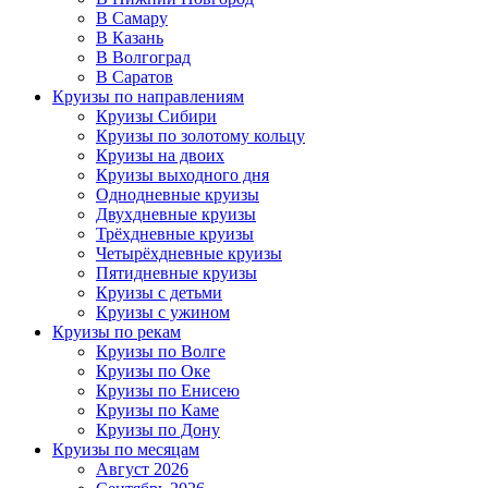
В Самару
В Казань
В Волгоград
В Саратов
Круизы по направлениям
Круизы Сибири
Круизы по золотому кольцу
Круизы на двоих
Круизы выходного дня
Однодневные круизы
Двухдневные круизы
Трёхдневные круизы
Четырёхдневные круизы
Пятидневные круизы
Круизы с детьми
Круизы с ужином
Круизы по рекам
Круизы по Волге
Круизы по Оке
Круизы по Енисею
Круизы по Каме
Круизы по Дону
Круизы по месяцам
Август 2026