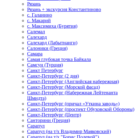
Рязань
Рязань + экскурсия Константиново
с. Галанино
с. Макарий
с. Максимиха (Бурятия)
Салемал
Салехард
Салехард (Лабытнанги)
Салоники (Греция)
Самара
Самая глубокая точка Байкала
Самсун (Турция)
Санкт Петербург
Санкт-Петербург (2 дня)
Санкт-Петербург (Английская набережная)
Санкт-Петербург (Морской фасад)
Санкт-Петербург (Набережная Лейтенанта
Шмидта)
Санкт-Петербург (причал «Уткина заводь»)
Санкт-Петербург (проспект Обуховской Обороны)
Санкт-Петербург (Центр)
Санторини (Греция)
Сарапул
Сарапул (на т/х Владимир Маяковский)
Сарапул (на т/х "Борис Полевой")