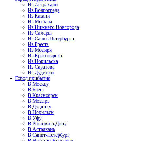
Из Астрахани
Из Волгограда
Из Казани
Из Москвы
Из Нижнего Новгорода
Из Самары
Из Санкт-Петербурга
Из Бреста
Из Мозыря
Из Красноярска
Из Норильска
Из Саратова
Из Дудинки
Город прибытия
В Москву
В Брест
В Красноярск
В Мозырь
В Дудинку
В Норильск
В Уфу
В Ростов-на-Дону
В Астрахань
В Санкт-Петербург
В Нижний Новгород