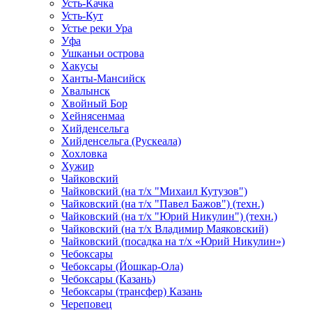
Усть-Качка
Усть-Кут
Устье реки Ура
Уфа
Ушканьи острова
Хакусы
Ханты-Мансийск
Хвалынск
Хвойный Бор
Хейнясенмаа
Хийденсельга
Хийденсельга (Рускеала)
Хохловка
Хужир
Чайковский
Чайковский (на т/х "Михаил Кутузов")
Чайковский (на т/х "Павел Бажов") (техн.)
Чайковский (на т/х "Юрий Никулин") (техн.)
Чайковский (на т/х Владимир Маяковский)
Чайковский (посадка на т/х «Юрий Никулин»)
Чебоксары
Чебоксары (Йошкар-Ола)
Чебоксары (Казань)
Чебоксары (трансфер) Казань
Череповец