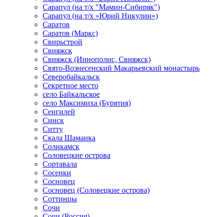
Сарапул (на т/х "Мамин-Сибиряк")
Сарапул (на т/х «Юрий Никулин»)
Саратов
Саратов (Маркс)
Свирьстрой
Свияжск
Свияжск (Иннополис, Свияжск)
Свято-Вознесенский Макарьевский монастырь
Северобайкальск
Секретное место
село Байкальское
село Максимиха (Бурятия)
Сенгилей
Синск
Ситту
Скала Шаманка
Соликамск
Соловецкие острова
Сортавала
Сосенки
Сосновец
Сосновец (Соловецкие острова)
Соттинцы
Сочи
Сочи (Россия)