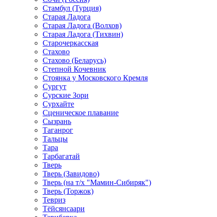
Стамбул (Турция)
Старая Ладога
Старая Ладога (Волхов)
Старая Ладога (Тихвин)
Старочеркасская
Стахово
Стахово (Беларусь)
Степной Кочевник
Стоянка у Московского Кремля
Сургут
Сурские Зори
Сурхайте
Сценическое плавание
Сызрань
Таганрог
Тальцы
Тара
Тарбагатай
Тверь
Тверь (Завидово)
Тверь (на т/х "Мамин-Сибиряк")
Тверь (Торжок)
Тевриз
Тёйсянсаари