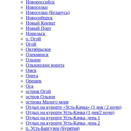
Новороссийск
Новоселки
Новоселки (Беларусь)
Новосибирск
Новый Киеват
Новый Порт
Норильск
о. Огой
Огой
Октябрьское
Олекминск
Ольхон
Ольхонские ворота
Омск
Онега
Орешек
Оса
остров Огой
остров Ольхон
острова Малого моря
Отдых на курорте «Усть-Качка» (3 дня / 2 ночи)
Отдых на курорте Усть-Качка (3 дня/2 ночи)
Отдых на курорте Усть-Качка, день 1
Отдых на курорте Усть-Качка, день 2
п. Усть-Баргузин (Бурятия)