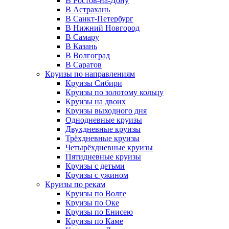
В Ростов-на-Дону
В Астрахань
В Санкт-Петербург
В Нижний Новгород
В Самару
В Казань
В Волгоград
В Саратов
Круизы по направлениям
Круизы Сибири
Круизы по золотому кольцу
Круизы на двоих
Круизы выходного дня
Однодневные круизы
Двухдневные круизы
Трёхдневные круизы
Четырёхдневные круизы
Пятидневные круизы
Круизы с детьми
Круизы с ужином
Круизы по рекам
Круизы по Волге
Круизы по Оке
Круизы по Енисею
Круизы по Каме