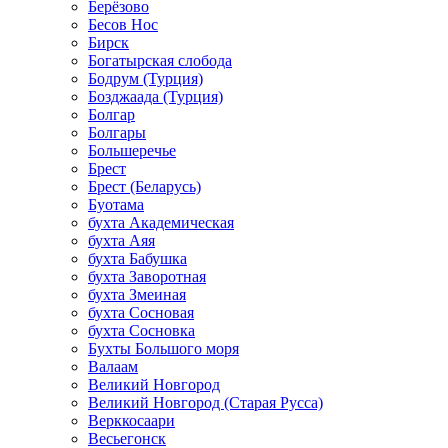
Берёзово
Бесов Нос
Бирск
Богатырская слобода
Бодрум (Турция)
Бозджаада (Турция)
Болгар
Болгары
Большеречье
Брест
Брест (Беларусь)
Буотама
бухта Академическая
бухта Аяя
бухта Бабушка
бухта Заворотная
бухта Змеиная
бухта Сосновая
бухта Сосновка
Бухты Большого моря
Валаам
Великий Новгород
Великий Новгород (Старая Русса)
Верккосаари
Весьегонск