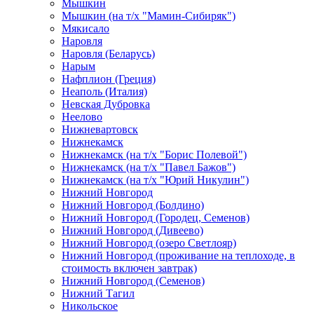
Мышкин
Мышкин (на т/х "Мамин-Сибиряк")
Мякисало
Наровля
Наровля (Беларусь)
Нарым
Нафплион (Греция)
Неаполь (Италия)
Невская Дубровка
Неелово
Нижневартовск
Нижнекамск
Нижнекамск (на т/х "Борис Полевой")
Нижнекамск (на т/х "Павел Бажов")
Нижнекамск (на т/х "Юрий Никулин")
Нижний Новгород
Нижний Новгород (Болдино)
Нижний Новгород (Городец, Семенов)
Нижний Новгород (Дивеево)
Нижний Новгород (озеро Светлояр)
Нижний Новгород (проживание на теплоходе, в
стоимость включен завтрак)
Нижний Новгород (Семенов)
Нижний Тагил
Никольское