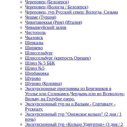
Череповец (Белозерск)
Череповец (Вологда / Белозерск)
Череповец, тур Русский север: Вологда, Сизьма
Чешме (Турция)
Чивитавеккья (Рим) (Италия)
Чивыркуйский залив
Чистополь
Чкаловск
Шеркалы
Ширяево
Шлиссельбург
Шлиссельбург (крепость Орешек)
Шлюз № 5 ББК
Шлюз №5
Щербаковка
Щурово
Щурово (Коломна)
Экскурсионные программы из Березников в
Усолье или Соликамск,Чердынь или во Всеволодо-
Вильву, на Голубое озеро.
Экскурсионный тур на о.Валаам - Сортавалу -
Рускеалу.
Экскурсионный тур "Онежское кольцо" (2 дня / 1
ночь)
Экскурсионный тур «Кольцо Удмуртии» (3 дня / 2