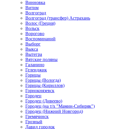
Винновка
Витим
Волгоград
Волгоград (трансфер) Астрахань
Волос (Греция)
Вольск
Ворогово
Воспоминаний
Выборг
Выкса
Вытегра
Вятские поляны
Галанино
Геленджик
Горицы
Горицы (Вологда)
Горицы (Кириллов)
Горнокнязевск
Городец
Городец (Дивеево)
Городец (на т/х "Мамин-Сибиряк")
Городец (Нижний Новгород)
Гремячинск
Грозный
Давид городок