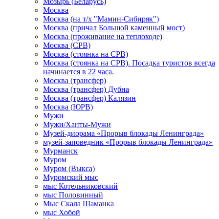
Мозырь (Беларусь)
Москва
Москва (на т/х "Мамин-Сибиряк")
Москва (причал Большой каменный мост)
Москва (проживание на теплоходе)
Москва (СРВ)
Москва (стоянка на СРВ)
Москва (стоянка на СРВ). Посадка туристов всегда
начинается в 22 часа.
Москва (трансфер)
Москва (трансфер) Дубна
Москва (трансфер) Калязин
Москва (ЮРВ)
Мужи
Мужи/Ханты-Мужи
Музей-диорама «Прорыв блокады Ленинграда»
музей-заповедник «Прорыв блокады Ленинграда»
Мурманск
Муром
Муром (Выкса)
Муромский мыс
мыс Котельниковский
мыс Половинный
Мыс Скала Шаманка
мыс Хобой