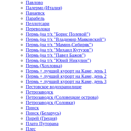
Павлово
Палермо (Италия)
Панаевск
Парабель
Пеллотсари
Переволоки
Пермь (на т/х "Борис Полевой")
Пермь (на т/х "Владимир Маяковский")
Пермь (на т/х "Мамин-Сибиряк")
Пермь (на т/х "Михаил Кутузов")
Пермь (на т/х "Павел Бажов")
Пермь (на т/х "Юрий Никулин")
Пермь (Хохловка)
Пермь + лучший курорт на Каме, день 1
Пермь + лучший курорт на Каме, день 2
Пермь + лучший курорт на Каме, день 3
Пестовское водохранилище
Петрозаводск
Петрозаводск (Соловецкие острова)
Петрозаводск (Соловки)
Пинск
Пинск (Беларусь)
Пирей (Греция)
Плато Путорана
Плес