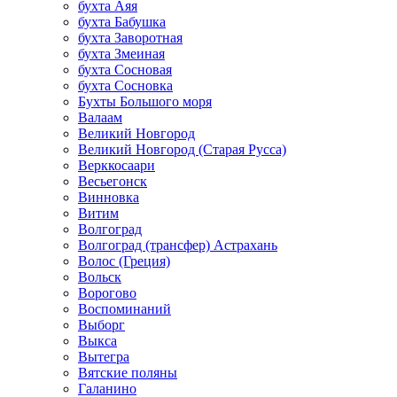
бухта Аяя
бухта Бабушка
бухта Заворотная
бухта Змеиная
бухта Сосновая
бухта Сосновка
Бухты Большого моря
Валаам
Великий Новгород
Великий Новгород (Старая Русса)
Верккосаари
Весьегонск
Винновка
Витим
Волгоград
Волгоград (трансфер) Астрахань
Волос (Греция)
Вольск
Ворогово
Воспоминаний
Выборг
Выкса
Вытегра
Вятские поляны
Галанино