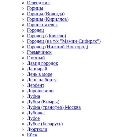
Геленджик
Горицы
Горицы (Вологда)
Горицы (Кириллов)
Горнокнязевск
Городец
Городец (Дивеево)
Городец (на т/х "Мамин-Сибиряк")
Городец (Нижний Новгород)
Гремячинск
Грозный
Давид городок
Даппарай
День в море
День на борту
Дербент
Дорошевичи
Дубна
Дубна (Кимры)
Дубна (трансфер) Москва
Дубовка
Дубое
Дубое (Беларусь)
Дюртюли
Ейск