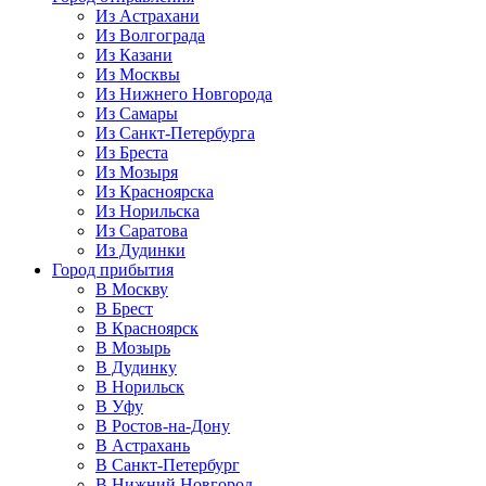
Из Астрахани
Из Волгограда
Из Казани
Из Москвы
Из Нижнего Новгорода
Из Самары
Из Санкт-Петербурга
Из Бреста
Из Мозыря
Из Красноярска
Из Норильска
Из Саратова
Из Дудинки
Город прибытия
В Москву
В Брест
В Красноярск
В Мозырь
В Дудинку
В Норильск
В Уфу
В Ростов-на-Дону
В Астрахань
В Санкт-Петербург
В Нижний Новгород