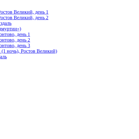
Ростов Великий, день 1
Ростов Великий, день 2
здаль
Удмуртии»)
нтово, день 1
нтово, день 2
нтово, день 3
(1 ночь), Ростов Великий)
аль