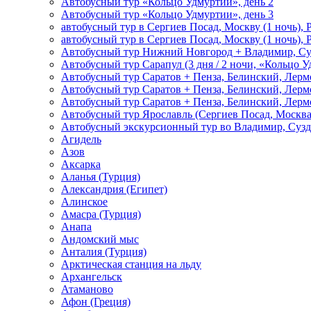
Автобусный тур «Кольцо Удмуртии», день 2
Автобусный тур «Кольцо Удмуртии», день 3
автобусный тур в Сергиев Посад, Москву (1 ночь), 
автобусный тур в Сергиев Посад, Москву (1 ночь), 
Автобусный тур Нижний Новгород + Владимир, Су
Автобусный тур Сарапул (3 дня / 2 ночи, «Кольцо 
Автобусный тур Саратов + Пенза, Белинский, Лермо
Автобусный тур Саратов + Пенза, Белинский, Лермо
Автобусный тур Саратов + Пенза, Белинский, Лермо
Автобусный тур Ярославль (Сергиев Посад, Москва 
Автобусный экскурсионный тур во Владимир, Сузд
Агидель
Азов
Аксарка
Аланья (Турция)
Александрия (Египет)
Алинское
Амасра (Турция)
Анапа
Андомский мыс
Анталия (Турция)
Арктическая станция на льду
Архангельск
Атаманово
Афон (Греция)