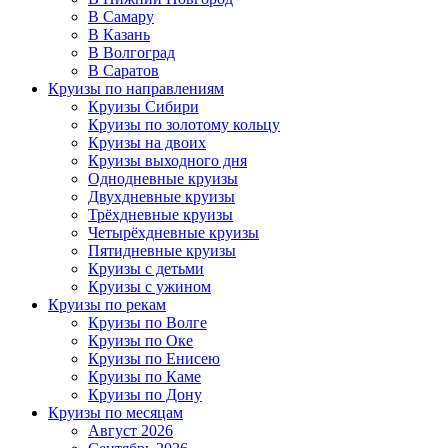
В Самару
В Казань
В Волгоград
В Саратов
Круизы по направлениям
Круизы Сибири
Круизы по золотому кольцу
Круизы на двоих
Круизы выходного дня
Однодневные круизы
Двухдневные круизы
Трёхдневные круизы
Четырёхдневные круизы
Пятидневные круизы
Круизы с детьми
Круизы с ужином
Круизы по рекам
Круизы по Волге
Круизы по Оке
Круизы по Енисею
Круизы по Каме
Круизы по Дону
Круизы по месяцам
Август 2026