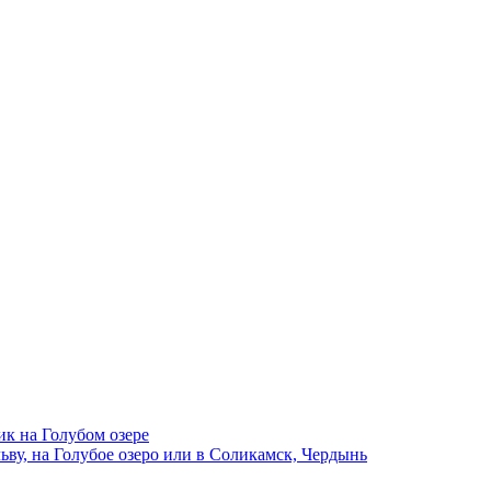
ик на Голубом озере
ву, на Голубое озеро или в Соликамск, Чердынь