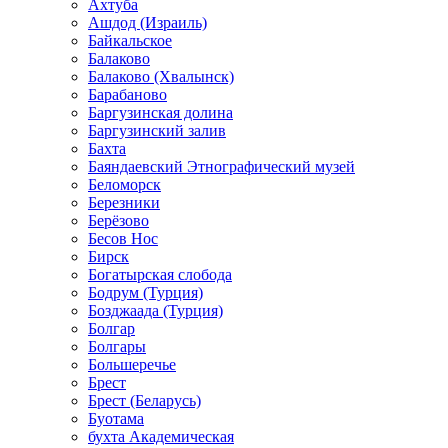
Ахтуба
Ашдод (Израиль)
Байкальское
Балаково
Балаково (Хвалынск)
Барабаново
Баргузинская долина
Баргузинский залив
Бахта
Баяндаевский Этнографический музей
Беломорск
Березники
Берёзово
Бесов Нос
Бирск
Богатырская слобода
Бодрум (Турция)
Бозджаада (Турция)
Болгар
Болгары
Большеречье
Брест
Брест (Беларусь)
Буотама
бухта Академическая