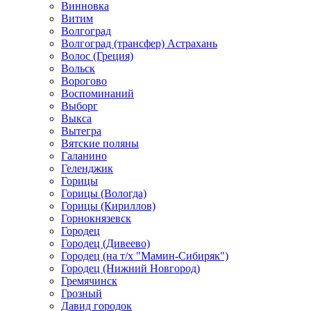
Винновка
Витим
Волгоград
Волгоград (трансфер) Астрахань
Волос (Греция)
Вольск
Ворогово
Воспоминаний
Выборг
Выкса
Вытегра
Вятские поляны
Галанино
Геленджик
Горицы
Горицы (Вологда)
Горицы (Кириллов)
Горнокнязевск
Городец
Городец (Дивеево)
Городец (на т/х "Мамин-Сибиряк")
Городец (Нижний Новгород)
Гремячинск
Грозный
Давид городок