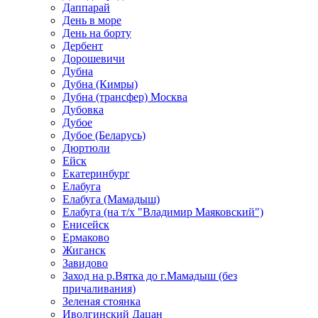
Даппарай
День в море
День на борту
Дербент
Дорошевичи
Дубна
Дубна (Кимры)
Дубна (трансфер) Москва
Дубовка
Дубое
Дубое (Беларусь)
Дюртюли
Ейск
Екатеринбург
Елабуга
Елабуга (Мамадыш)
Елабуга (на т/х "Владимир Маяковский")
Енисейск
Ермаково
Жиганск
Завидово
Заход на р.Вятка до г.Мамадыш (без
причаливания)
Зеленая стоянка
Иволгинский Дацан