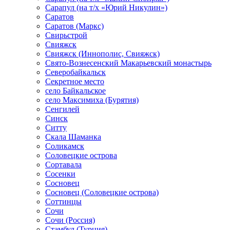
Сарапул (на т/х «Юрий Никулин»)
Саратов
Саратов (Маркс)
Свирьстрой
Свияжск
Свияжск (Иннополис, Свияжск)
Свято-Вознесенский Макарьевский монастырь
Северобайкальск
Секретное место
село Байкальское
село Максимиха (Бурятия)
Сенгилей
Синск
Ситту
Скала Шаманка
Соликамск
Соловецкие острова
Сортавала
Сосенки
Сосновец
Сосновец (Соловецкие острова)
Соттинцы
Сочи
Сочи (Россия)
Стамбул (Турция)