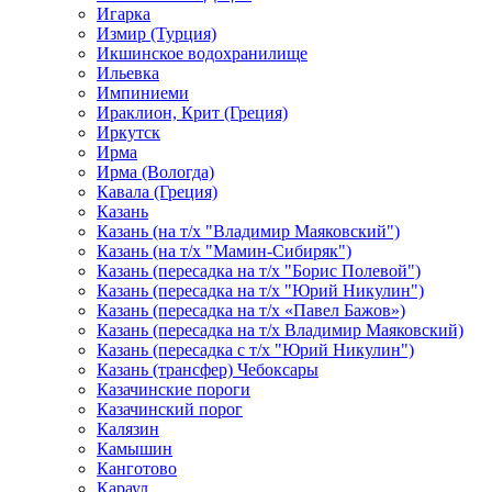
Игарка
Измир (Турция)
Икшинское водохранилище
Ильевка
Импиниеми
Ираклион, Крит (Греция)
Иркутск
Ирма
Ирма (Вологда)
Кавала (Греция)
Казань
Казань (на т/х "Владимир Маяковский")
Казань (на т/х "Мамин-Сибиряк")
Казань (пересадка на т/х "Борис Полевой")
Казань (пересадка на т/х "Юрий Никулин")
Казань (пересадка на т/х «Павел Бажов»)
Казань (пересадка на т/х Владимир Маяковский)
Казань (пересадка с т/х "Юрий Никулин")
Казань (трансфер) Чебоксары
Казачинские пороги
Казачинский порог
Калязин
Камышин
Канготово
Караул