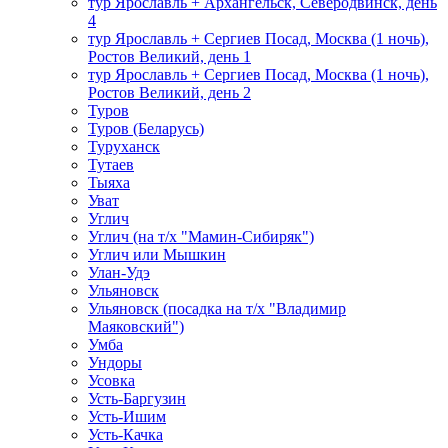
тур Ярославль + Архангельск, Северодвинск, день
4
тур Ярославль + Сергиев Посад, Москва (1 ночь),
Ростов Великий, день 1
тур Ярославль + Сергиев Посад, Москва (1 ночь),
Ростов Великий, день 2
Туров
Туров (Беларусь)
Туруханск
Тутаев
Тыяха
Уват
Углич
Углич (на т/х "Мамин-Сибиряк")
Углич или Мышкин
Улан-Удэ
Ульяновск
Ульяновск (посадка на т/х "Владимир
Маяковский")
Умба
Ундоры
Усовка
Усть-Баргузин
Усть-Ишим
Усть-Качка