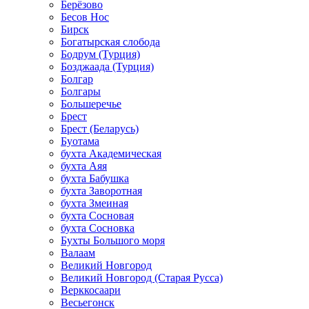
Берёзово
Бесов Нос
Бирск
Богатырская слобода
Бодрум (Турция)
Бозджаада (Турция)
Болгар
Болгары
Большеречье
Брест
Брест (Беларусь)
Буотама
бухта Академическая
бухта Аяя
бухта Бабушка
бухта Заворотная
бухта Змеиная
бухта Сосновая
бухта Сосновка
Бухты Большого моря
Валаам
Великий Новгород
Великий Новгород (Старая Русса)
Верккосаари
Весьегонск