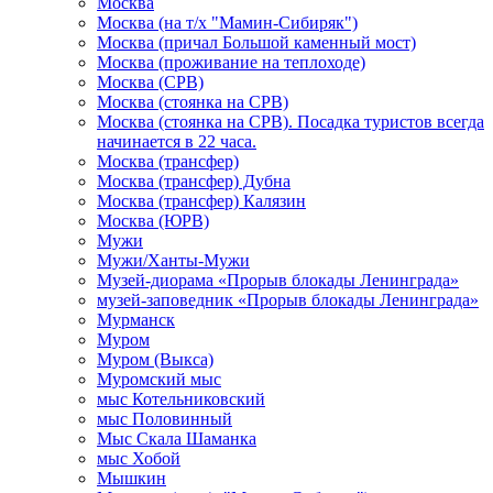
Москва
Москва (на т/х "Мамин-Сибиряк")
Москва (причал Большой каменный мост)
Москва (проживание на теплоходе)
Москва (СРВ)
Москва (стоянка на СРВ)
Москва (стоянка на СРВ). Посадка туристов всегда
начинается в 22 часа.
Москва (трансфер)
Москва (трансфер) Дубна
Москва (трансфер) Калязин
Москва (ЮРВ)
Мужи
Мужи/Ханты-Мужи
Музей-диорама «Прорыв блокады Ленинграда»
музей-заповедник «Прорыв блокады Ленинграда»
Мурманск
Муром
Муром (Выкса)
Муромский мыс
мыс Котельниковский
мыс Половинный
Мыс Скала Шаманка
мыс Хобой
Мышкин