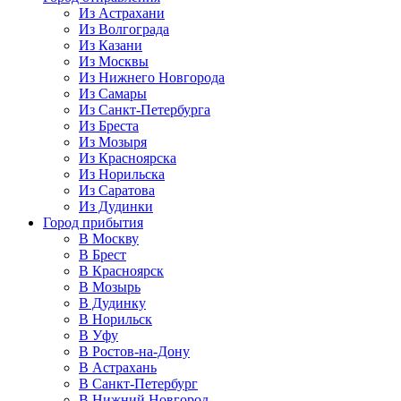
Из Астрахани
Из Волгограда
Из Казани
Из Москвы
Из Нижнего Новгорода
Из Самары
Из Санкт-Петербурга
Из Бреста
Из Мозыря
Из Красноярска
Из Норильска
Из Саратова
Из Дудинки
Город прибытия
В Москву
В Брест
В Красноярск
В Мозырь
В Дудинку
В Норильск
В Уфу
В Ростов-на-Дону
В Астрахань
В Санкт-Петербург
В Нижний Новгород