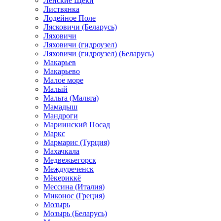
Ленские Щеки
Листвянка
Лодейное Поле
Лясковичи (Беларусь)
Ляховичи
Ляховичи (гидроузел)
Ляховичи (гидроузел) (Беларусь)
Макарьев
Макарьево
Малое море
Малый
Мальта (Мальта)
Мамадыш
Мандроги
Мариинский Посад
Маркс
Мармарис (Турция)
Махачкала
Медвежьегорск
Междуреченск
Мёкериккё
Мессина (Италия)
Миконос (Греция)
Мозырь
Мозырь (Беларусь)