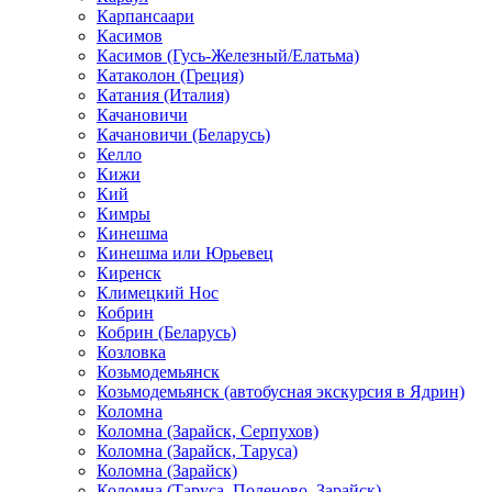
Карпансаари
Касимов
Касимов (Гусь-Железный/Елатьма)
Катаколон (Греция)
Катания (Италия)
Качановичи
Качановичи (Беларусь)
Келло
Кижи
Кий
Кимры
Кинешма
Кинешма или Юрьевец
Киренск
Климецкий Нос
Кобрин
Кобрин (Беларусь)
Козловка
Козьмодемьянск
Козьмодемьянск (автобусная экскурсия в Ядрин)
Коломна
Коломна (Зарайск, Серпухов)
Коломна (Зарайск, Таруса)
Коломна (Зарайск)
Коломна (Таруса, Поленово, Зарайск)