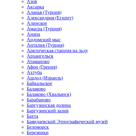
Азов
Аксарка
Аланья (Турция)
Александрия (Египет)
Алинское
Амасра (Турция)
Анапа
Андомский мыс
Анталия (Турция)
Арктическая станция на льду
Архангельск
Атаманово
Афон (Греция)
Ахтуба
Ашдод (Израиль)
Байкальское
Балаково
Балаково (Хвалынск)
Барабаново
Баргузинская долина
Баргузинский залив
Бахта
Баяндаевский Этнографический музей
Беломорск
Березники