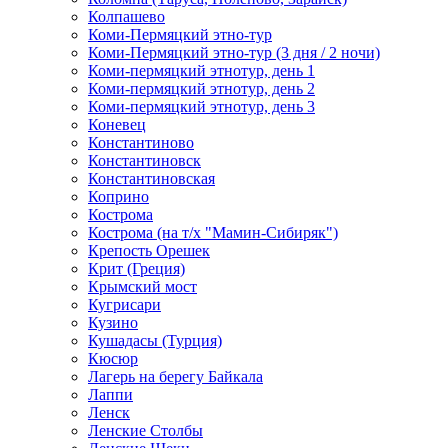
Колпашево
Коми-Пермяцкий этно-тур
Коми-Пермяцкий этно-тур (3 дня / 2 ночи)
Коми-пермяцкий этнотур, день 1
Коми-пермяцкий этнотур, день 2
Коми-пермяцкий этнотур, день 3
Коневец
Константиново
Константиновск
Константиновская
Коприно
Кострома
Кострома (на т/х "Мамин-Сибиряк")
Крепость Орешек
Крит (Греция)
Крымский мост
Кугрисари
Кузино
Кушадасы (Турция)
Кюсюр
Лагерь на берегу Байкала
Лаппи
Ленск
Ленские Столбы