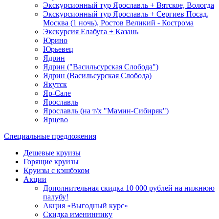
Экскурсионный тур Ярославль + Вятское, Вологда
Экскурсионный тур Ярославль + Сергиев Посад,
Москва (1 ночь), Ростов Великий - Кострома
Экскурсия Елабуга + Казань
Юрино
Юрьевец
Ядрин
Ядрин ("Васильсурская Слобода")
Ядрин (Васильсурская Слобода)
Якутск
Яр-Сале
Ярославль
Ярославль (на т/х "Мамин-Сибиряк")
Ярцево
Специальные предложения
Дешевые круизы
Горящие круизы
Круизы с кэшбэком
Акции
Дополнительная скидка 10 000 рублей на нижнюю
палубу!
Акция «Выгодный курс»
Скидка имениннику