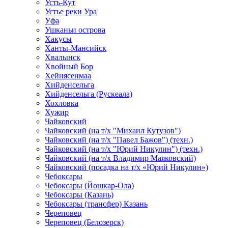
Усть-Кут
Устье реки Ура
Уфа
Ушканьи острова
Хакусы
Ханты-Мансийск
Хвалынск
Хвойный Бор
Хейнясенмаа
Хийденсельга
Хийденсельга (Рускеала)
Хохловка
Хужир
Чайковский
Чайковский (на т/х "Михаил Кутузов")
Чайковский (на т/х "Павел Бажов") (техн.)
Чайковский (на т/х "Юрий Никулин") (техн.)
Чайковский (на т/х Владимир Маяковский)
Чайковский (посадка на т/х «Юрий Никулин»)
Чебоксары
Чебоксары (Йошкар-Ола)
Чебоксары (Казань)
Чебоксары (трансфер) Казань
Череповец
Череповец (Белозерск)