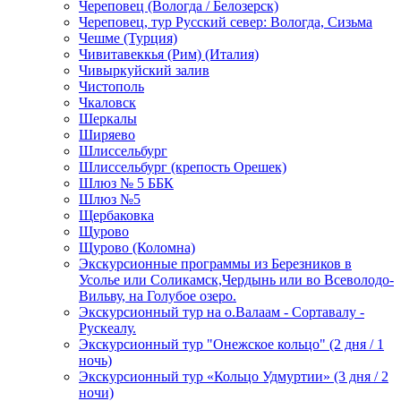
Череповец (Вологда / Белозерск)
Череповец, тур Русский север: Вологда, Сизьма
Чешме (Турция)
Чивитавеккья (Рим) (Италия)
Чивыркуйский залив
Чистополь
Чкаловск
Шеркалы
Ширяево
Шлиссельбург
Шлиссельбург (крепость Орешек)
Шлюз № 5 ББК
Шлюз №5
Щербаковка
Щурово
Щурово (Коломна)
Экскурсионные программы из Березников в
Усолье или Соликамск,Чердынь или во Всеволодо-
Вильву, на Голубое озеро.
Экскурсионный тур на о.Валаам - Сортавалу -
Рускеалу.
Экскурсионный тур "Онежское кольцо" (2 дня / 1
ночь)
Экскурсионный тур «Кольцо Удмуртии» (3 дня / 2
ночи)