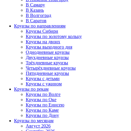
В Самару
В Казань
В Волгоград
В Саратов
Круизы по направлениям
Круизы Сибири
Круизы по золотому кольцу
Круизы на двоих
Круизы выходного дня
Однодневные круизы
Двухдневные круизы
Трёхдневные круизы
Четырёхдневные круизы
Пятидневные круизы
Круизы с детьми
Круизы с ужином
Круизы по рекам
Круизы по Волге
Круизы по Оке
Круизы по Енисею
Круизы по Каме
Круизы по Дону
Круизы по месяцам
Август 2026