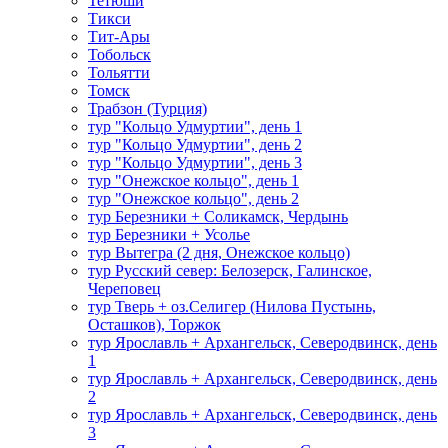
Тетюши
Тикси
Тит-Ары
Тобольск
Тольятти
Томск
Трабзон (Турция)
тур "Кольцо Удмуртии", день 1
тур "Кольцо Удмуртии", день 2
тур "Кольцо Удмуртии", день 3
тур "Онежское кольцо", день 1
тур "Онежское кольцо", день 2
тур Березники + Соликамск, Чердынь
тур Березники + Усолье
тур Вытегра (2 дня, Онежское кольцо)
тур Русский север: Белозерск, Галинское,
Череповец
тур Тверь + оз.Селигер (Нилова Пустынь,
Осташков), Торжок
тур Ярославль + Архангельск, Северодвинск, день
1
тур Ярославль + Архангельск, Северодвинск, день
2
тур Ярославль + Архангельск, Северодвинск, день
3