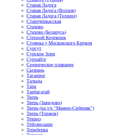
Старая Ладога
Старая Ладога (Волхов)
Старая Ладога (Тихвин)
Старочеркасская
Стахово
Стахово (Беларусь)
Степной Кочевник
Стоянка у Московского Кремля
Сургут
Сурские Зори
Сурхайте
Сценическое плавание
Сызрань
Таганрог
Тальцы
Тара
Тарбагатай
Тверь
Тверь (Завидово)
Тверь (на т/х "Мамин-Сибиряк")
Тверь (Торжок)
Тевриз
Тёйсянсаари
Териберка