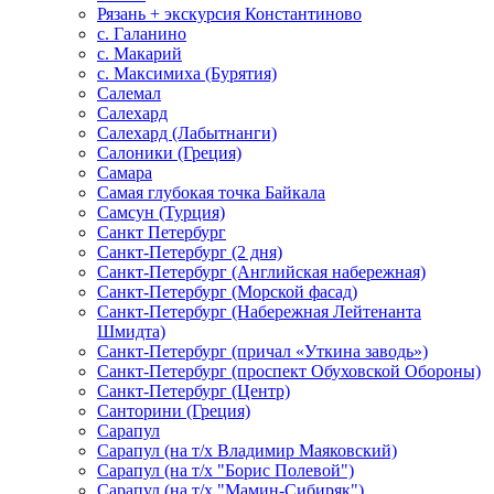
Рязань + экскурсия Константиново
с. Галанино
с. Макарий
с. Максимиха (Бурятия)
Салемал
Салехард
Салехард (Лабытнанги)
Салоники (Греция)
Самара
Самая глубокая точка Байкала
Самсун (Турция)
Санкт Петербург
Санкт-Петербург (2 дня)
Санкт-Петербург (Английская набережная)
Санкт-Петербург (Морской фасад)
Санкт-Петербург (Набережная Лейтенанта
Шмидта)
Санкт-Петербург (причал «Уткина заводь»)
Санкт-Петербург (проспект Обуховской Обороны)
Санкт-Петербург (Центр)
Санторини (Греция)
Сарапул
Сарапул (на т/х Владимир Маяковский)
Сарапул (на т/х "Борис Полевой")
Сарапул (на т/х "Мамин-Сибиряк")