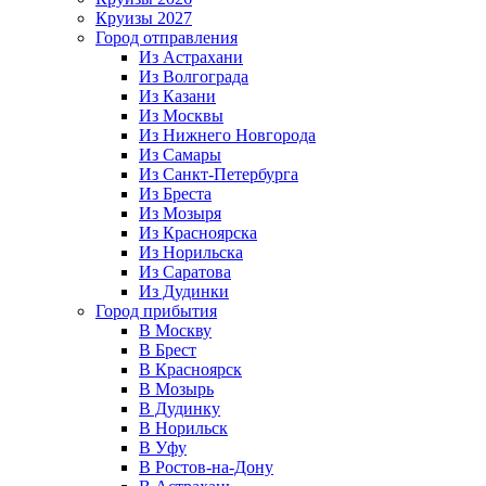
Круизы 2027
Город отправления
Из Астрахани
Из Волгограда
Из Казани
Из Москвы
Из Нижнего Новгорода
Из Самары
Из Санкт-Петербурга
Из Бреста
Из Мозыря
Из Красноярска
Из Норильска
Из Саратова
Из Дудинки
Город прибытия
В Москву
В Брест
В Красноярск
В Мозырь
В Дудинку
В Норильск
В Уфу
В Ростов-на-Дону