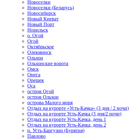
Новоселки
Новоселки (Беларусь)
Новосибирск
Новый Киеват
Новый Порт
Норильск
о. Огой
Огой
Октябрьское
Олекминск
Ольхон
Ольхонские ворота
Омск
Онега
Орешек
Оса
остров Огой
остров Ольхон
острова Малого моря
Отдых на курорте «Усть-Качка» (3 дня / 2 ночи)
Отдых на курорте Усть-Качка (3 дня/2 ночи)
Отдых на курорте Усть-Качка, день 1
Отдых на курорте Усть-Качка, день 2
п. Усть-Баргузин (Бурятия)
Павлово