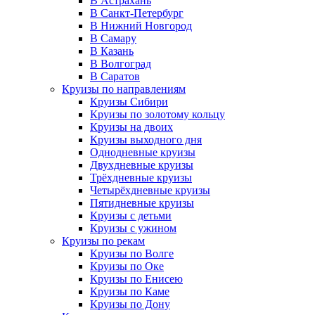
В Астрахань
В Санкт-Петербург
В Нижний Новгород
В Самару
В Казань
В Волгоград
В Саратов
Круизы по направлениям
Круизы Сибири
Круизы по золотому кольцу
Круизы на двоих
Круизы выходного дня
Однодневные круизы
Двухдневные круизы
Трёхдневные круизы
Четырёхдневные круизы
Пятидневные круизы
Круизы с детьми
Круизы с ужином
Круизы по рекам
Круизы по Волге
Круизы по Оке
Круизы по Енисею
Круизы по Каме
Круизы по Дону