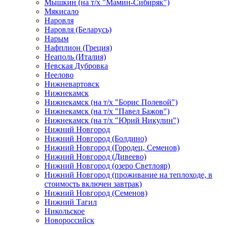
Мышкин (на т/х "Мамин-Сибиряк")
Мякисало
Наровля
Наровля (Беларусь)
Нарым
Нафплион (Греция)
Неаполь (Италия)
Невская Дубровка
Неелово
Нижневартовск
Нижнекамск
Нижнекамск (на т/х "Борис Полевой")
Нижнекамск (на т/х "Павел Бажов")
Нижнекамск (на т/х "Юрий Никулин")
Нижний Новгород
Нижний Новгород (Болдино)
Нижний Новгород (Городец, Семенов)
Нижний Новгород (Дивеево)
Нижний Новгород (озеро Светлояр)
Нижний Новгород (проживание на теплоходе, в
стоимость включен завтрак)
Нижний Новгород (Семенов)
Нижний Тагил
Никольское
Новороссийск