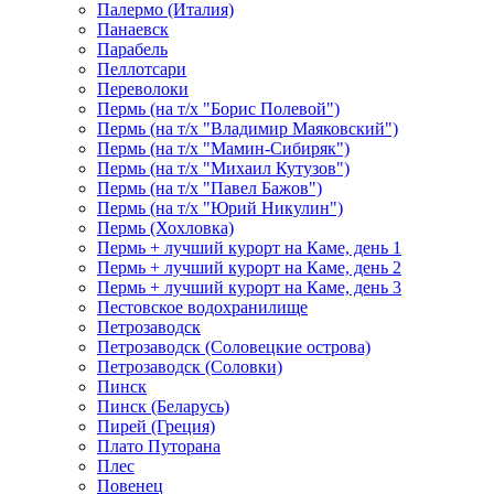
Палермо (Италия)
Панаевск
Парабель
Пеллотсари
Переволоки
Пермь (на т/х "Борис Полевой")
Пермь (на т/х "Владимир Маяковский")
Пермь (на т/х "Мамин-Сибиряк")
Пермь (на т/х "Михаил Кутузов")
Пермь (на т/х "Павел Бажов")
Пермь (на т/х "Юрий Никулин")
Пермь (Хохловка)
Пермь + лучший курорт на Каме, день 1
Пермь + лучший курорт на Каме, день 2
Пермь + лучший курорт на Каме, день 3
Пестовское водохранилище
Петрозаводск
Петрозаводск (Соловецкие острова)
Петрозаводск (Соловки)
Пинск
Пинск (Беларусь)
Пирей (Греция)
Плато Путорана
Плес
Повенец