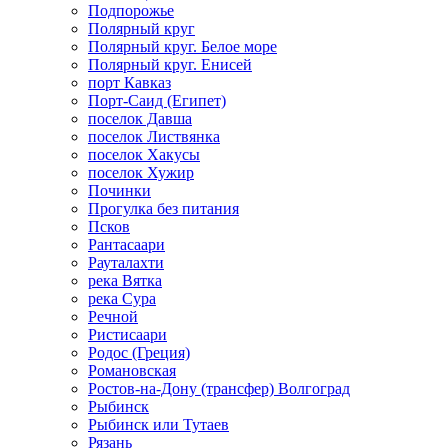
Подпорожье
Полярный круг
Полярный круг. Белое море
Полярный круг. Енисей
порт Кавказ
Порт-Саид (Египет)
поселок Давша
поселок Листвянка
поселок Хакусы
поселок Хужир
Починки
Прогулка без питания
Псков
Рантасаари
Рауталахти
река Вятка
река Сура
Речной
Ристисаари
Родос (Греция)
Романовская
Ростов-на-Дону (трансфер) Волгоград
Рыбинск
Рыбинск или Тутаев
Рязань