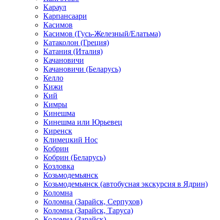
Караул
Карпансаари
Касимов
Касимов (Гусь-Железный/Елатьма)
Катаколон (Греция)
Катания (Италия)
Качановичи
Качановичи (Беларусь)
Келло
Кижи
Кий
Кимры
Кинешма
Кинешма или Юрьевец
Киренск
Климецкий Нос
Кобрин
Кобрин (Беларусь)
Козловка
Козьмодемьянск
Козьмодемьянск (автобусная экскурсия в Ядрин)
Коломна
Коломна (Зарайск, Серпухов)
Коломна (Зарайск, Таруса)
Коломна (Зарайск)