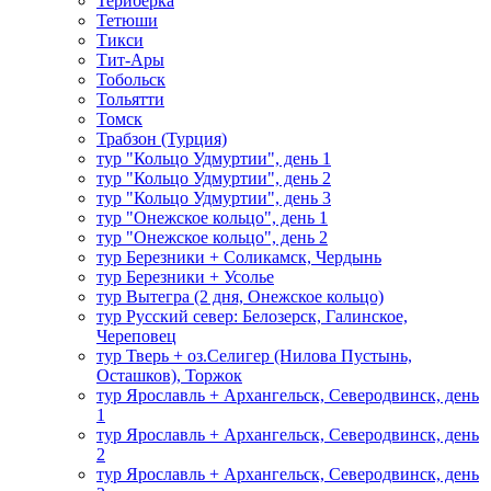
Териберка
Тетюши
Тикси
Тит-Ары
Тобольск
Тольятти
Томск
Трабзон (Турция)
тур "Кольцо Удмуртии", день 1
тур "Кольцо Удмуртии", день 2
тур "Кольцо Удмуртии", день 3
тур "Онежское кольцо", день 1
тур "Онежское кольцо", день 2
тур Березники + Соликамск, Чердынь
тур Березники + Усолье
тур Вытегра (2 дня, Онежское кольцо)
тур Русский север: Белозерск, Галинское,
Череповец
тур Тверь + оз.Селигер (Нилова Пустынь,
Осташков), Торжок
тур Ярославль + Архангельск, Северодвинск, день
1
тур Ярославль + Архангельск, Северодвинск, день
2
тур Ярославль + Архангельск, Северодвинск, день