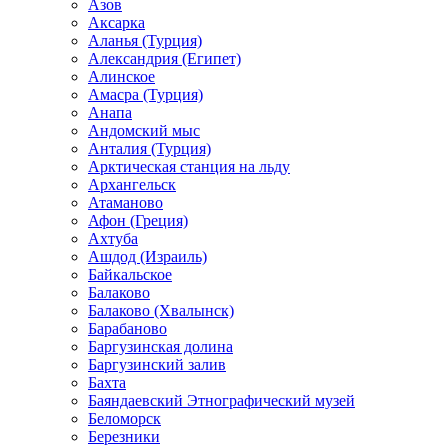
Азов
Аксарка
Аланья (Турция)
Александрия (Египет)
Алинское
Амасра (Турция)
Анапа
Андомский мыс
Анталия (Турция)
Арктическая станция на льду
Архангельск
Атаманово
Афон (Греция)
Ахтуба
Ашдод (Израиль)
Байкальское
Балаково
Балаково (Хвалынск)
Барабаново
Баргузинская долина
Баргузинский залив
Бахта
Баяндаевский Этнографический музей
Беломорск
Березники