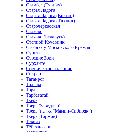
Стамбул (Турция)
Старая Ладога
Старая Ладога (Волхов)
Старая Ладога (Тихвин)
Старочеркасская
Стахово
Стахово (Беларусь)
Степной Кочевник
Стоянка у Московского Кремля
Сургут
Сурские Зори
Сурхайте
Сценическое плавание
Сызрань
Таганрог
Тальцы
Тара
Тарбагатай
Тверь
Тверь (Завидово)
Тверь (на т/х "Мамин-Сибиряк")
Тверь (Торжок)
Тевриз
Тёйсянсаари