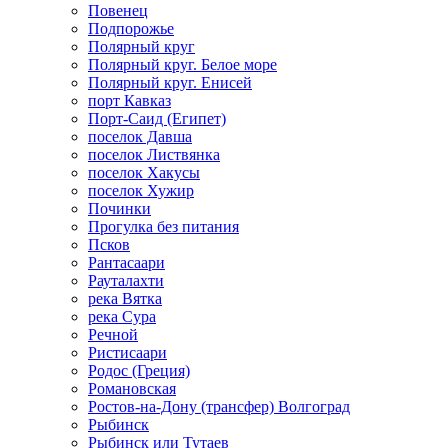
Повенец
Подпорожье
Полярный круг
Полярный круг. Белое море
Полярный круг. Енисей
порт Кавказ
Порт-Саид (Египет)
поселок Давша
поселок Листвянка
поселок Хакусы
поселок Хужир
Починки
Прогулка без питания
Псков
Рантасаари
Рауталахти
река Вятка
река Сура
Речной
Ристисаари
Родос (Греция)
Романовская
Ростов-на-Дону (трансфер) Волгоград
Рыбинск
Рыбинск или Тутаев