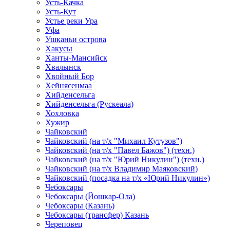
Усть-Качка
Усть-Кут
Устье реки Ура
Уфа
Ушканьи острова
Хакусы
Ханты-Мансийск
Хвалынск
Хвойный Бор
Хейнясенмаа
Хийденсельга
Хийденсельга (Рускеала)
Хохловка
Хужир
Чайковский
Чайковский (на т/х "Михаил Кутузов")
Чайковский (на т/х "Павел Бажов") (техн.)
Чайковский (на т/х "Юрий Никулин") (техн.)
Чайковский (на т/х Владимир Маяковский)
Чайковский (посадка на т/х «Юрий Никулин»)
Чебоксары
Чебоксары (Йошкар-Ола)
Чебоксары (Казань)
Чебоксары (трансфер) Казань
Череповец