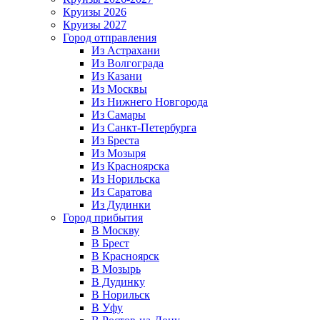
Круизы 2026
Круизы 2027
Город отправления
Из Астрахани
Из Волгограда
Из Казани
Из Москвы
Из Нижнего Новгорода
Из Самары
Из Санкт-Петербурга
Из Бреста
Из Мозыря
Из Красноярска
Из Норильска
Из Саратова
Из Дудинки
Город прибытия
В Москву
В Брест
В Красноярск
В Мозырь
В Дудинку
В Норильск
В Уфу