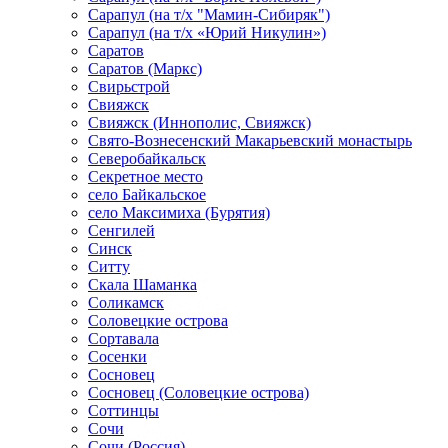
Сарапул (на т/х "Мамин-Сибиряк")
Сарапул (на т/х «Юрий Никулин»)
Саратов
Саратов (Маркс)
Свирьстрой
Свияжск
Свияжск (Иннополис, Свияжск)
Свято-Вознесенский Макарьевский монастырь
Северобайкальск
Секретное место
село Байкальское
село Максимиха (Бурятия)
Сенгилей
Синск
Ситту
Скала Шаманка
Соликамск
Соловецкие острова
Сортавала
Сосенки
Сосновец
Сосновец (Соловецкие острова)
Соттинцы
Сочи
Сочи (Россия)