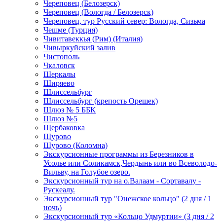
Череповец (Белозерск)
Череповец (Вологда / Белозерск)
Череповец, тур Русский север: Вологда, Сизьма
Чешме (Турция)
Чивитавеккья (Рим) (Италия)
Чивыркуйский залив
Чистополь
Чкаловск
Шеркалы
Ширяево
Шлиссельбург
Шлиссельбург (крепость Орешек)
Шлюз № 5 ББК
Шлюз №5
Щербаковка
Щурово
Щурово (Коломна)
Экскурсионные программы из Березников в
Усолье или Соликамск,Чердынь или во Всеволодо-
Вильву, на Голубое озеро.
Экскурсионный тур на о.Валаам - Сортавалу -
Рускеалу.
Экскурсионный тур "Онежское кольцо" (2 дня / 1
ночь)
Экскурсионный тур «Кольцо Удмуртии» (3 дня / 2