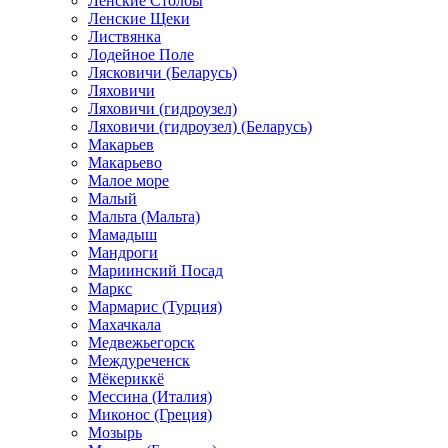
Ленские Столбы
Ленские Щеки
Листвянка
Лодейное Поле
Лясковичи (Беларусь)
Ляховичи
Ляховичи (гидроузел)
Ляховичи (гидроузел) (Беларусь)
Макарьев
Макарьево
Малое море
Малый
Мальта (Мальта)
Мамадыш
Мандроги
Мариинский Посад
Маркс
Мармарис (Турция)
Махачкала
Медвежьегорск
Междуреченск
Мёкериккё
Мессина (Италия)
Миконос (Греция)
Мозырь