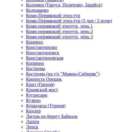
Коломна (Таруса, Поленово, Зарайск)
Колпашево
Коми-Пермяцкий этно-тур
Коми-Пермяцкий этно-тур (3 дня / 2 ночи)
Коми-пермяцкий этнотур, день 1
Коми-пермяцкий этнотур, день 2
Коми-пермяцкий этнотур, день 3
Коневец
Константиново
Константиновск
Константиновская
Коприно
Кострома
Кострома (на т/х "Мамин-Сибиряк")
Крепость Орешек
Крит (Греция)
Крымский мост
Кугрисари
Кузино
Кушадасы (Турция)
Кюсюр
Лагерь на берегу Байкала
Лаппи
Ленск