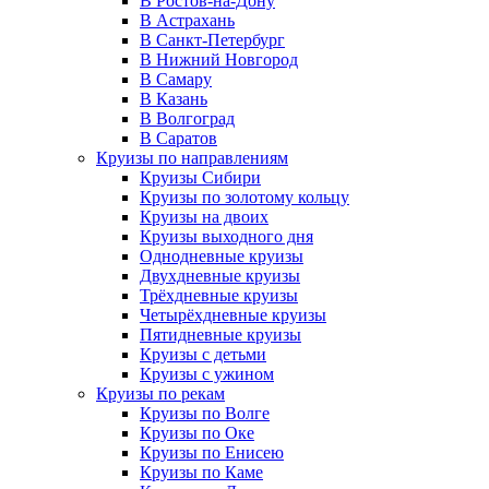
В Ростов-на-Дону
В Астрахань
В Санкт-Петербург
В Нижний Новгород
В Самару
В Казань
В Волгоград
В Саратов
Круизы по направлениям
Круизы Сибири
Круизы по золотому кольцу
Круизы на двоих
Круизы выходного дня
Однодневные круизы
Двухдневные круизы
Трёхдневные круизы
Четырёхдневные круизы
Пятидневные круизы
Круизы с детьми
Круизы с ужином
Круизы по рекам
Круизы по Волге
Круизы по Оке
Круизы по Енисею
Круизы по Каме