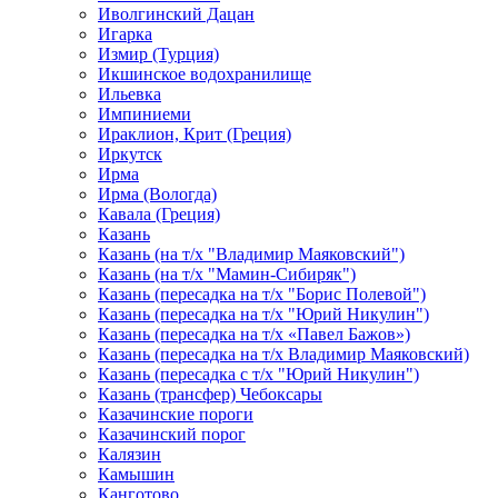
Иволгинский Дацан
Игарка
Измир (Турция)
Икшинское водохранилище
Ильевка
Импиниеми
Ираклион, Крит (Греция)
Иркутск
Ирма
Ирма (Вологда)
Кавала (Греция)
Казань
Казань (на т/х "Владимир Маяковский")
Казань (на т/х "Мамин-Сибиряк")
Казань (пересадка на т/х "Борис Полевой")
Казань (пересадка на т/х "Юрий Никулин")
Казань (пересадка на т/х «Павел Бажов»)
Казань (пересадка на т/х Владимир Маяковский)
Казань (пересадка с т/х "Юрий Никулин")
Казань (трансфер) Чебоксары
Казачинские пороги
Казачинский порог
Калязин
Камышин
Канготово