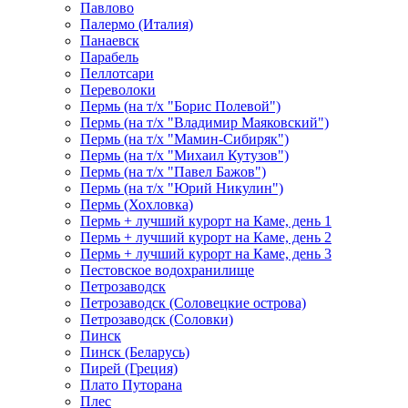
Павлово
Палермо (Италия)
Панаевск
Парабель
Пеллотсари
Переволоки
Пермь (на т/х "Борис Полевой")
Пермь (на т/х "Владимир Маяковский")
Пермь (на т/х "Мамин-Сибиряк")
Пермь (на т/х "Михаил Кутузов")
Пермь (на т/х "Павел Бажов")
Пермь (на т/х "Юрий Никулин")
Пермь (Хохловка)
Пермь + лучший курорт на Каме, день 1
Пермь + лучший курорт на Каме, день 2
Пермь + лучший курорт на Каме, день 3
Пестовское водохранилище
Петрозаводск
Петрозаводск (Соловецкие острова)
Петрозаводск (Соловки)
Пинск
Пинск (Беларусь)
Пирей (Греция)
Плато Путорана
Плес