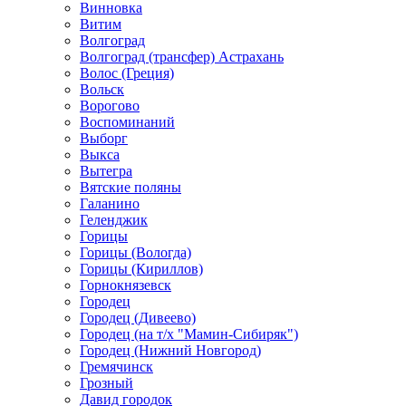
Винновка
Витим
Волгоград
Волгоград (трансфер) Астрахань
Волос (Греция)
Вольск
Ворогово
Воспоминаний
Выборг
Выкса
Вытегра
Вятские поляны
Галанино
Геленджик
Горицы
Горицы (Вологда)
Горицы (Кириллов)
Горнокнязевск
Городец
Городец (Дивеево)
Городец (на т/х "Мамин-Сибиряк")
Городец (Нижний Новгород)
Гремячинск
Грозный
Давид городок