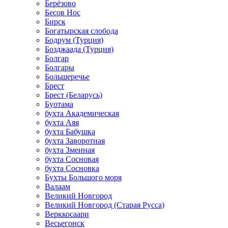
Берёзово
Бесов Нос
Бирск
Богатырская слобода
Бодрум (Турция)
Бозджаада (Турция)
Болгар
Болгары
Большеречье
Брест
Брест (Беларусь)
Буотама
бухта Академическая
бухта Аяя
бухта Бабушка
бухта Заворотная
бухта Змеиная
бухта Сосновая
бухта Сосновка
Бухты Большого моря
Валаам
Великий Новгород
Великий Новгород (Старая Русса)
Верккосаари
Весьегонск