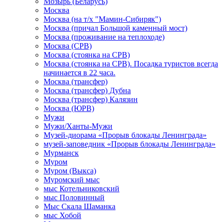
Мозырь (Беларусь)
Москва
Москва (на т/х "Мамин-Сибиряк")
Москва (причал Большой каменный мост)
Москва (проживание на теплоходе)
Москва (СРВ)
Москва (стоянка на СРВ)
Москва (стоянка на СРВ). Посадка туристов всегда
начинается в 22 часа.
Москва (трансфер)
Москва (трансфер) Дубна
Москва (трансфер) Калязин
Москва (ЮРВ)
Мужи
Мужи/Ханты-Мужи
Музей-диорама «Прорыв блокады Ленинграда»
музей-заповедник «Прорыв блокады Ленинграда»
Мурманск
Муром
Муром (Выкса)
Муромский мыс
мыс Котельниковский
мыс Половинный
Мыс Скала Шаманка
мыс Хобой