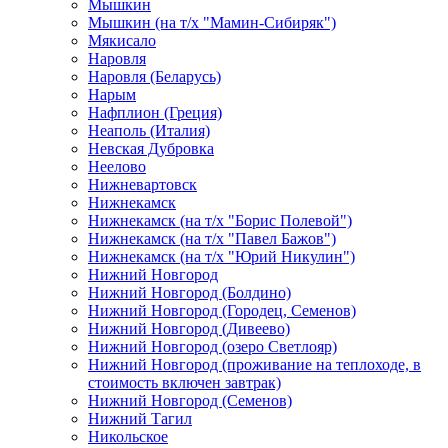
Мышкин
Мышкин (на т/х "Мамин-Сибиряк")
Мякисало
Наровля
Наровля (Беларусь)
Нарым
Нафплион (Греция)
Неаполь (Италия)
Невская Дубровка
Неелово
Нижневартовск
Нижнекамск
Нижнекамск (на т/х "Борис Полевой")
Нижнекамск (на т/х "Павел Бажов")
Нижнекамск (на т/х "Юрий Никулин")
Нижний Новгород
Нижний Новгород (Болдино)
Нижний Новгород (Городец, Семенов)
Нижний Новгород (Дивеево)
Нижний Новгород (озеро Светлояр)
Нижний Новгород (проживание на теплоходе, в
стоимость включен завтрак)
Нижний Новгород (Семенов)
Нижний Тагил
Никольское