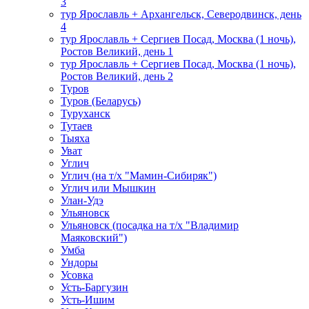
3
тур Ярославль + Архангельск, Северодвинск, день
4
тур Ярославль + Сергиев Посад, Москва (1 ночь),
Ростов Великий, день 1
тур Ярославль + Сергиев Посад, Москва (1 ночь),
Ростов Великий, день 2
Туров
Туров (Беларусь)
Туруханск
Тутаев
Тыяха
Уват
Углич
Углич (на т/х "Мамин-Сибиряк")
Углич или Мышкин
Улан-Удэ
Ульяновск
Ульяновск (посадка на т/х "Владимир
Маяковский")
Умба
Ундоры
Усовка
Усть-Баргузин
Усть-Ишим