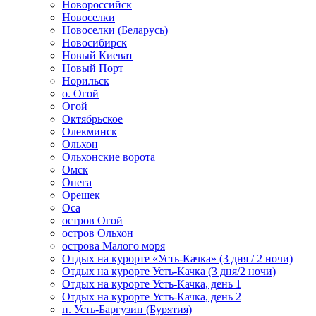
Новороссийск
Новоселки
Новоселки (Беларусь)
Новосибирск
Новый Киеват
Новый Порт
Норильск
о. Огой
Огой
Октябрьское
Олекминск
Ольхон
Ольхонские ворота
Омск
Онега
Орешек
Оса
остров Огой
остров Ольхон
острова Малого моря
Отдых на курорте «Усть-Качка» (3 дня / 2 ночи)
Отдых на курорте Усть-Качка (3 дня/2 ночи)
Отдых на курорте Усть-Качка, день 1
Отдых на курорте Усть-Качка, день 2
п. Усть-Баргузин (Бурятия)