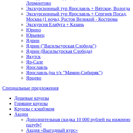
Лермонтово
Экскурсионный тур Ярославль + Вятское, Вологда
Экскурсионный тур Ярославль + Сергиев Посад,
Москва (1 ночь), Ростов Великий - Кострома
Экскурсия Елабуга + Казань
Юрино
Юрьевец
Ядрин
Ядрин ("Васильсурская Слобода")
Ядрин (Васильсурская Слобода)
Якутск
Яр-Сале
Ярославль
Ярославль (на т/х "Мамин-Сибиряк")
Ярцево
Специальные предложения
Дешевые круизы
Горящие круизы
Круизы с кэшбэком
Акции
Дополнительная скидка 10 000 рублей на нижнюю
палубу!
Акция «Выгодный курс»