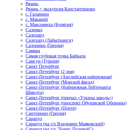
Рязань
Рязань + экскурсия Константиново
с. Галанино
с. Макарий
с. Максимиха (Бурятия)
Салемал
Салехард
Салехард (Лабытнанги)
Салоники (Греция)
Самара
Самая глубокая точка Байкала
Самсун (Турция)
Санкт Петербург
Санкт-Петербург (2 дня)
Санкт-Петербург (Английская набережная)
Санкт-Петербург (Морской фасад)
Санкт-Петербург (Набережная Лейтенанта
Шмидта)
Санкт-Петербург (причал «Уткина заводь»)
Санкт-Петербург (проспект Обуховской Обороны)
Санкт-Петербург (Центр)
Санторини (Греция)
Сарапул
Сарапул (на т/х Владимир Маяковский)
Сарапул (на т/х "Борис Полевой")