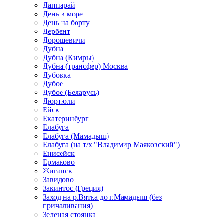
Даппарай
День в море
День на борту
Дербент
Дорошевичи
Дубна
Дубна (Кимры)
Дубна (трансфер) Москва
Дубовка
Дубое
Дубое (Беларусь)
Дюртюли
Ейск
Екатеринбург
Елабуга
Елабуга (Мамадыш)
Елабуга (на т/х "Владимир Маяковский")
Енисейск
Ермаково
Жиганск
Завидово
Закинтос (Греция)
Заход на р.Вятка до г.Мамадыш (без
причаливания)
Зеленая стоянка