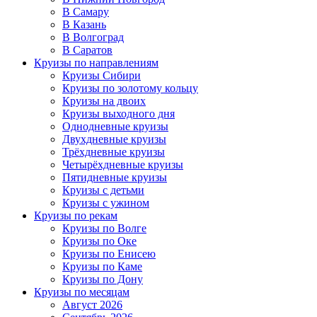
В Самару
В Казань
В Волгоград
В Саратов
Круизы по направлениям
Круизы Сибири
Круизы по золотому кольцу
Круизы на двоих
Круизы выходного дня
Однодневные круизы
Двухдневные круизы
Трёхдневные круизы
Четырёхдневные круизы
Пятидневные круизы
Круизы с детьми
Круизы с ужином
Круизы по рекам
Круизы по Волге
Круизы по Оке
Круизы по Енисею
Круизы по Каме
Круизы по Дону
Круизы по месяцам
Август 2026