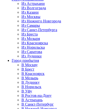
Из Астрахани
Из Волгограда
Из Казани
Из Москвы
Из Нижнего Новгорода
Из Самары
Из Санкт-Петербурга
Из Бреста
Из Мозыря
Из Красноярска
Из Норильска
Из Саратова
Из Дудинки
Город прибытия
В Москву
В Брест
В Красноярск
В Мозырь
В Дудинку
В Норильск
В Уфу
В Ростов-на-Дону
В Астрахань
В Санкт-Петербург
В Нижний Новгород