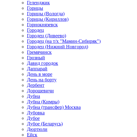
Геленджик
Горицы
Горицы (Вологда)
Горицы (Кириллов)
Горнокнязевск
Городец
Городец (Дивеево)
Городец (на т/х "Мамин-Сибиряк")
Городец (Нижний Новгород)
Гремячинск
Грозный
Давид городок
Даппарай
День в море
День на борту
Дербент
Дорошевичи
Дубна
Дубна (Кимры)
Дубна (трансфер) Москва
Дубовка
Дубое
Дубое (Беларусь)
Дюртюли
Ейск