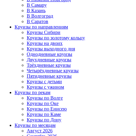
В Самару
В Казань
В Волгоград
В Саратов
Круизы по направлениям
Круизы Сибири
Круизы по золотому кольцу
Круизы на двоих
Круизы выходного дня
Однодневные круизы
Двухдневные круизы
Трёхдневные круизы
Четырёхдневные круизы
Пятидневные круизы
Круизы с детьми
Круизы с ужином
Круизы по рекам
Круизы по Волге
Круизы по Оке
Круизы по Енисею
Круизы по Каме
Круизы по Дону
Круизы по месяцам
Август 2026