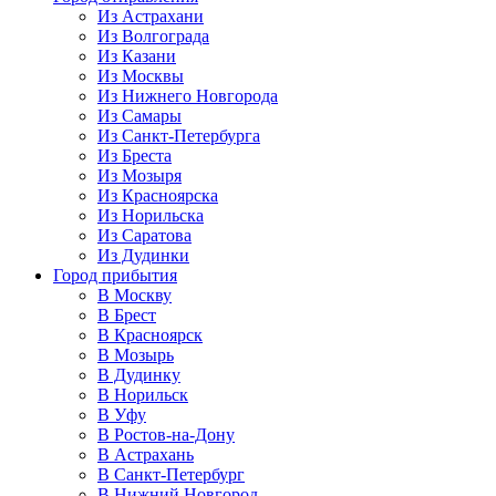
Из Астрахани
Из Волгограда
Из Казани
Из Москвы
Из Нижнего Новгорода
Из Самары
Из Санкт-Петербурга
Из Бреста
Из Мозыря
Из Красноярска
Из Норильска
Из Саратова
Из Дудинки
Город прибытия
В Москву
В Брест
В Красноярск
В Мозырь
В Дудинку
В Норильск
В Уфу
В Ростов-на-Дону
В Астрахань
В Санкт-Петербург
В Нижний Новгород