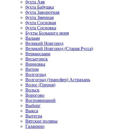
бухта Аяя
бухта Бабушка
бухта Заворотная
бухта Змеиная
бухта Сосновая
бухта Сосновка
Бухты Большого моря
Валаам
Великий Новгород
Великий Новгород (Старая Русса)
Верккосаари
Весьегонск
Винновка
Витим
Волгоград
Волгоград (трансфер) Астрахань
Волос (Греция)
Вольск
Ворогово
Воспоминаний
Выборг
Выкса
Вытегра
Вятские поляны
Галанино