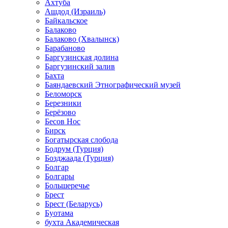
Ахтуба
Ашдод (Израиль)
Байкальское
Балаково
Балаково (Хвалынск)
Барабаново
Баргузинская долина
Баргузинский залив
Бахта
Баяндаевский Этнографический музей
Беломорск
Березники
Берёзово
Бесов Нос
Бирск
Богатырская слобода
Бодрум (Турция)
Бозджаада (Турция)
Болгар
Болгары
Большеречье
Брест
Брест (Беларусь)
Буотама
бухта Академическая