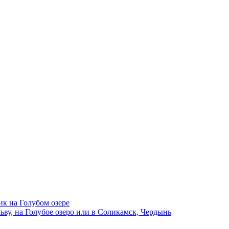
ик на Голубом озере
ву, на Голубое озеро или в Соликамск, Чердынь