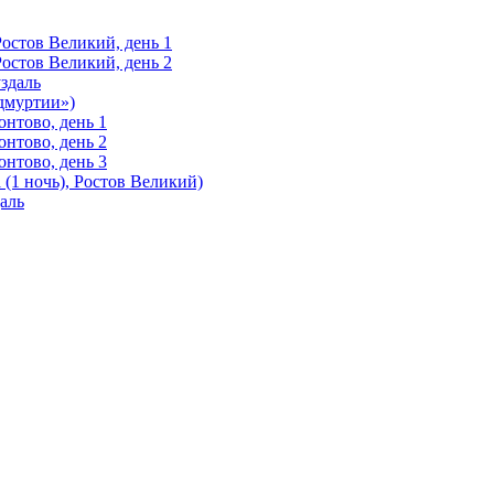
Ростов Великий, день 1
Ростов Великий, день 2
здаль
Удмуртии»)
нтово, день 1
нтово, день 2
нтово, день 3
(1 ночь), Ростов Великий)
аль