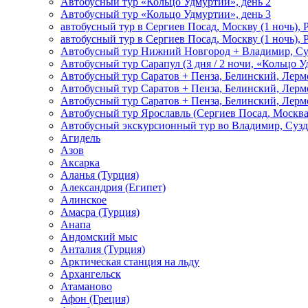
Автобусный тур «Кольцо Удмуртии», день 2
Автобусный тур «Кольцо Удмуртии», день 3
автобусный тур в Сергиев Посад, Москву (1 ночь), 
автобусный тур в Сергиев Посад, Москву (1 ночь), 
Автобусный тур Нижний Новгород + Владимир, Су
Автобусный тур Сарапул (3 дня / 2 ночи, «Кольцо 
Автобусный тур Саратов + Пенза, Белинский, Лермо
Автобусный тур Саратов + Пенза, Белинский, Лермо
Автобусный тур Саратов + Пенза, Белинский, Лермо
Автобусный тур Ярославль (Сергиев Посад, Москва 
Автобусный экскурсионный тур во Владимир, Сузд
Агидель
Азов
Аксарка
Аланья (Турция)
Александрия (Египет)
Алинское
Амасра (Турция)
Анапа
Андомский мыс
Анталия (Турция)
Арктическая станция на льду
Архангельск
Атаманово
Афон (Греция)