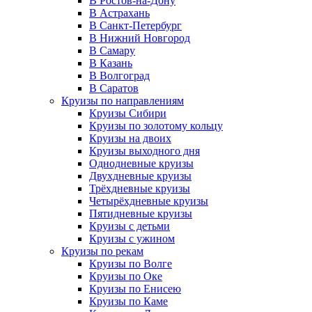
В Ростов-на-Дону
В Астрахань
В Санкт-Петербург
В Нижний Новгород
В Самару
В Казань
В Волгоград
В Саратов
Круизы по направлениям
Круизы Сибири
Круизы по золотому кольцу
Круизы на двоих
Круизы выходного дня
Однодневные круизы
Двухдневные круизы
Трёхдневные круизы
Четырёхдневные круизы
Пятидневные круизы
Круизы с детьми
Круизы с ужином
Круизы по рекам
Круизы по Волге
Круизы по Оке
Круизы по Енисею
Круизы по Каме