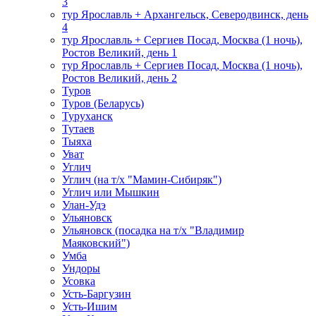
3
тур Ярославль + Архангельск, Северодвинск, день
4
тур Ярославль + Сергиев Посад, Москва (1 ночь),
Ростов Великий, день 1
тур Ярославль + Сергиев Посад, Москва (1 ночь),
Ростов Великий, день 2
Туров
Туров (Беларусь)
Туруханск
Тутаев
Тыяха
Уват
Углич
Углич (на т/х "Мамин-Сибиряк")
Углич или Мышкин
Улан-Удэ
Ульяновск
Ульяновск (посадка на т/х "Владимир
Маяковский")
Умба
Ундоры
Усовка
Усть-Баргузин
Усть-Ишим