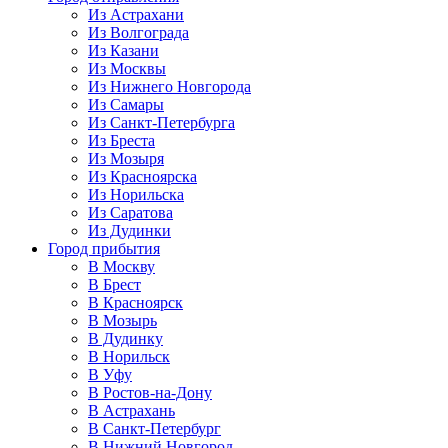
Из Астрахани
Из Волгограда
Из Казани
Из Москвы
Из Нижнего Новгорода
Из Самары
Из Санкт-Петербурга
Из Бреста
Из Мозыря
Из Красноярска
Из Норильска
Из Саратова
Из Дудинки
Город прибытия
В Москву
В Брест
В Красноярск
В Мозырь
В Дудинку
В Норильск
В Уфу
В Ростов-на-Дону
В Астрахань
В Санкт-Петербург
В Нижний Новгород