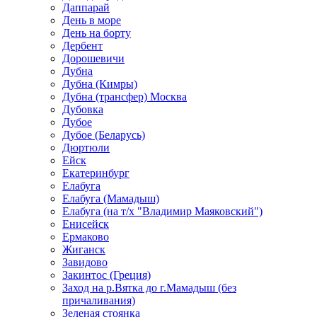
Даппарай
День в море
День на борту
Дербент
Дорошевичи
Дубна
Дубна (Кимры)
Дубна (трансфер) Москва
Дубовка
Дубое
Дубое (Беларусь)
Дюртюли
Ейск
Екатеринбург
Елабуга
Елабуга (Мамадыш)
Елабуга (на т/х "Владимир Маяковский")
Енисейск
Ермаково
Жиганск
Завидово
Закинтос (Греция)
Заход на р.Вятка до г.Мамадыш (без
причаливания)
Зеленая стоянка