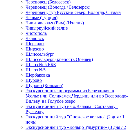
Череповец (Белозерск)
Череповец (Вологда / Белозерск)
Череповец, тур Русский север: Вологда, Сизьма
Чешме (Турция)
Чивитавеккья (Рим) (Италия)
Чивыркуйский залив
Чистополь
Чкаловск
Шеркалы
Ширяево
Шлиссельбург
Шлиссельбург (крепость Орешек)
Шлюз № 5 ББК
Шлюз №5
Щербаковка
Щурово
Щурово (Коломна)
Экскурсионные программы из Березников в
Усолье или Соликамск,Чердынь или во Всеволодо-
Вильву, на Голубое озеро.
Экскурсионный тур на о.Валаам - Сортавалу -
Рускеалу.
Экскурсионный тур "Онежское кольцо" (2 дня / 1
ночь)
Экскурсионный тур «Кольцо Удмуртии» (3 дня / 2