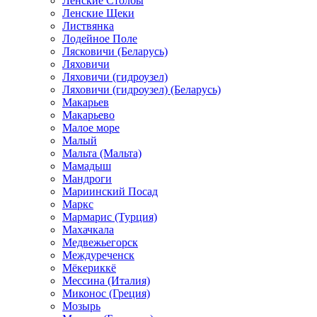
Ленские Столбы
Ленские Щеки
Листвянка
Лодейное Поле
Лясковичи (Беларусь)
Ляховичи
Ляховичи (гидроузел)
Ляховичи (гидроузел) (Беларусь)
Макарьев
Макарьево
Малое море
Малый
Мальта (Мальта)
Мамадыш
Мандроги
Мариинский Посад
Маркс
Мармарис (Турция)
Махачкала
Медвежьегорск
Междуреченск
Мёкериккё
Мессина (Италия)
Миконос (Греция)
Мозырь