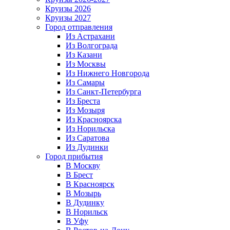
Круизы 2026
Круизы 2027
Город отправления
Из Астрахани
Из Волгограда
Из Казани
Из Москвы
Из Нижнего Новгорода
Из Самары
Из Санкт-Петербурга
Из Бреста
Из Мозыря
Из Красноярска
Из Норильска
Из Саратова
Из Дудинки
Город прибытия
В Москву
В Брест
В Красноярск
В Мозырь
В Дудинку
В Норильск
В Уфу