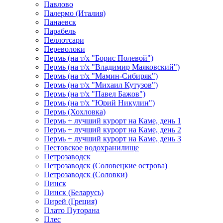
Павлово
Палермо (Италия)
Панаевск
Парабель
Пеллотсари
Переволоки
Пермь (на т/х "Борис Полевой")
Пермь (на т/х "Владимир Маяковский")
Пермь (на т/х "Мамин-Сибиряк")
Пермь (на т/х "Михаил Кутузов")
Пермь (на т/х "Павел Бажов")
Пермь (на т/х "Юрий Никулин")
Пермь (Хохловка)
Пермь + лучший курорт на Каме, день 1
Пермь + лучший курорт на Каме, день 2
Пермь + лучший курорт на Каме, день 3
Пестовское водохранилище
Петрозаводск
Петрозаводск (Соловецкие острова)
Петрозаводск (Соловки)
Пинск
Пинск (Беларусь)
Пирей (Греция)
Плато Путорана
Плес