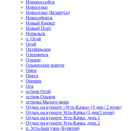
Новороссийск
Новоселки
Новоселки (Беларусь)
Новосибирск
Новый Киеват
Новый Порт
Норильск
о. Огой
Огой
Октябрьское
Олекминск
Ольхон
Ольхонские ворота
Омск
Онега
Орешек
Оса
остров Огой
остров Ольхон
острова Малого моря
Отдых на курорте «Усть-Качка» (3 дня / 2 ночи)
Отдых на курорте Усть-Качка (3 дня/2 ночи)
Отдых на курорте Усть-Качка, день 1
Отдых на курорте Усть-Качка, день 2
п. Усть-Баргузин (Бурятия)