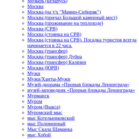
Мозырь (Беларусь)
Москва
Москва (на т/х "Мамин-Сибиряк")
Москва (причал Большой каменный мост)
Москва (проживание на теплоходе)
Москва (СРВ)
Москва (стоянка на СРВ)
Москва (стоянка на СРВ). Посадка туристов всегда
начинается в 22 часа.
Москва (трансфер)
Москва (трансфер) Дубна
Москва (трансфер) Калязин
Москва (ЮРВ)
Мужи
Мужи/Ханты-Мужи
Музей-диорама «Прорыв блокады Ленинграда»
музей-заповедник «Прорыв блокады Ленинграда»
Мурманск
Муром
Муром (Выкса)
Муромский мыс
мыс Котельниковский
мыс Половинный
Мыс Скала Шаманка
мыс Хобой