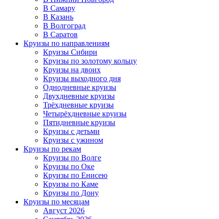
В Самару
В Казань
В Волгоград
В Саратов
Круизы по направлениям
Круизы Сибири
Круизы по золотому кольцу
Круизы на двоих
Круизы выходного дня
Однодневные круизы
Двухдневные круизы
Трёхдневные круизы
Четырёхдневные круизы
Пятидневные круизы
Круизы с детьми
Круизы с ужином
Круизы по рекам
Круизы по Волге
Круизы по Оке
Круизы по Енисею
Круизы по Каме
Круизы по Дону
Круизы по месяцам
Август 2026