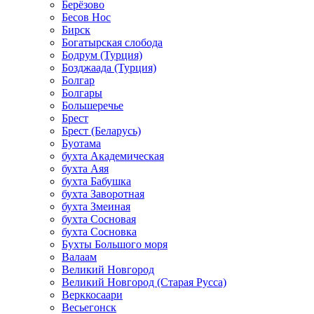
Берёзово
Бесов Нос
Бирск
Богатырская слобода
Бодрум (Турция)
Бозджаада (Турция)
Болгар
Болгары
Большеречье
Брест
Брест (Беларусь)
Буотама
бухта Академическая
бухта Аяя
бухта Бабушка
бухта Заворотная
бухта Змеиная
бухта Сосновая
бухта Сосновка
Бухты Большого моря
Валаам
Великий Новгород
Великий Новгород (Старая Русса)
Верккосаари
Весьегонск