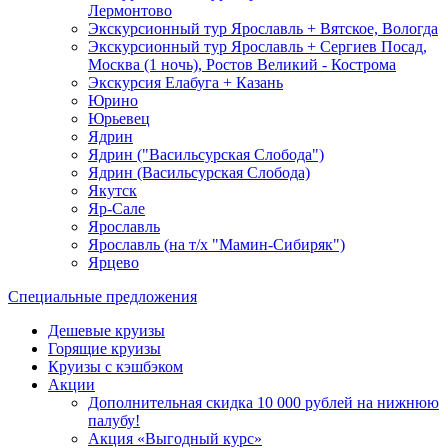
Лермонтово
Экскурсионный тур Ярославль + Вятское, Вологда
Экскурсионный тур Ярославль + Сергиев Посад,
Москва (1 ночь), Ростов Великий - Кострома
Экскурсия Елабуга + Казань
Юрино
Юрьевец
Ядрин
Ядрин ("Васильсурская Слобода")
Ядрин (Васильсурская Слобода)
Якутск
Яр-Сале
Ярославль
Ярославль (на т/х "Мамин-Сибиряк")
Ярцево
Специальные предложения
Дешевые круизы
Горящие круизы
Круизы с кэшбэком
Акции
Дополнительная скидка 10 000 рублей на нижнюю
палубу!
Акция «Выгодный курс»