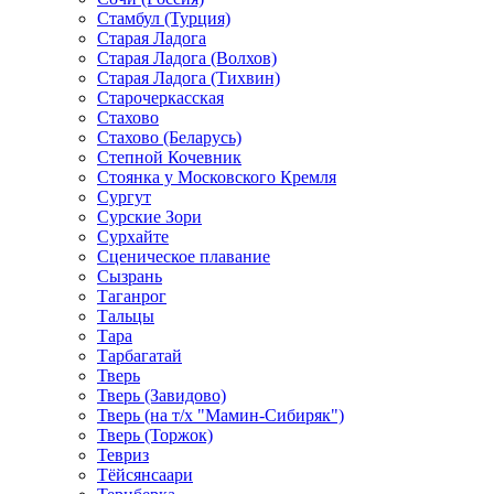
Стамбул (Турция)
Старая Ладога
Старая Ладога (Волхов)
Старая Ладога (Тихвин)
Старочеркасская
Стахово
Стахово (Беларусь)
Степной Кочевник
Стоянка у Московского Кремля
Сургут
Сурские Зори
Сурхайте
Сценическое плавание
Сызрань
Таганрог
Тальцы
Тара
Тарбагатай
Тверь
Тверь (Завидово)
Тверь (на т/х "Мамин-Сибиряк")
Тверь (Торжок)
Тевриз
Тёйсянсаари