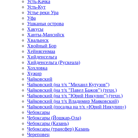
Усть-Качка
Усть-Кут
Устье реки Ура
Уфа
Ушканьи острова
Хакусы
Ханты-Мансийск
Хвалынск
Хвойный Бор
Хейнясенмаа
Хийденсельга
Хийденсельга (Рускеала)
Хохловка
Хужир
Чайковский
Чайковский (на т/х "Михаил Кутузов")
Чайковский (на т/х "Павел Бажов") (техн.)
Чайковский (на т/х "Юрий Никулин") (техн.)
Чайковский (на т/х Владимир Маяковский)
Чайковский (посадка на т/х «Юрий Никулин»)
Чебоксары
Чебоксары (Йошкар-Ола)
Чебоксары (Казань)
Чебоксары (трансфер) Казань
Череповец