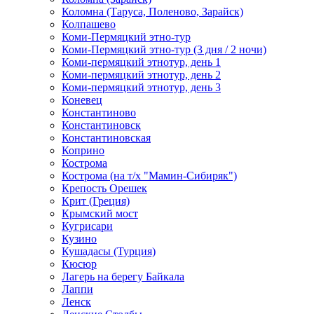
Коломна (Таруса, Поленово, Зарайск)
Колпашево
Коми-Пермяцкий этно-тур
Коми-Пермяцкий этно-тур (3 дня / 2 ночи)
Коми-пермяцкий этнотур, день 1
Коми-пермяцкий этнотур, день 2
Коми-пермяцкий этнотур, день 3
Коневец
Константиново
Константиновск
Константиновская
Коприно
Кострома
Кострома (на т/х "Мамин-Сибиряк")
Крепость Орешек
Крит (Греция)
Крымский мост
Кугрисари
Кузино
Кушадасы (Турция)
Кюсюр
Лагерь на берегу Байкала
Лаппи
Ленск