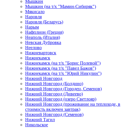
Мышкин
Мышкин (на т/х "Мамин-Сибиряк")
Мякисало
Наровля
Наровля (Беларусь)
Нарым
Нафплион (Греция)
Неаполь (Италия)
Невская Дубровка
Неелово
Нижневартовск
Нижнекамск
Нижнекамск (на т/х "Борис Полевой")
Нижнекамск (на т/х "Павел Бажов")
Нижнекамск (на т/х "Юрий Никулин")
Нижний Новгород
Нижний Новгород (Болдино)
Нижний Новгород (Городец, Семенов)
Нижний Новгород (Дивеево)
Нижний Новгород (озеро Светлояр)
Нижний Новгород (проживание на теплоходе, в
стоимость включен завтрак)
Нижний Новгород (Семенов)
Нижний Тагил
Никольское