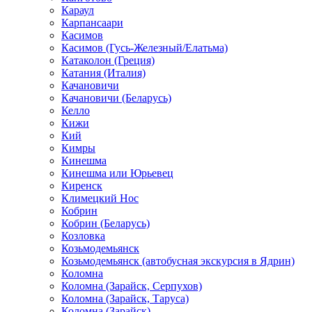
Караул
Карпансаари
Касимов
Касимов (Гусь-Железный/Елатьма)
Катаколон (Греция)
Катания (Италия)
Качановичи
Качановичи (Беларусь)
Келло
Кижи
Кий
Кимры
Кинешма
Кинешма или Юрьевец
Киренск
Климецкий Нос
Кобрин
Кобрин (Беларусь)
Козловка
Козьмодемьянск
Козьмодемьянск (автобусная экскурсия в Ядрин)
Коломна
Коломна (Зарайск, Серпухов)
Коломна (Зарайск, Таруса)
Коломна (Зарайск)