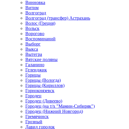
Винновка
Витим
Волгоград
Волгоград (трансфер) Астрахань
Волос (Греция)
Вольск
Ворогово
Воспоминаний
Выборг
Выкса
Вытегра
Вятские поляны
Галанино
Геленджик
Горицы
Горицы (Вологда)
Горицы (Кириллов)
Горнокнязевск
Городец
Городец (Дивеево)
Городец (на т/х "Мамин-Сибиряк")
Городец (Нижний Новгород)
Гремячинск
Грозный
Давид городок