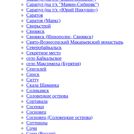
Сарапул (на т/х "Мамин-Сибиряк")
Сарапул (на т/х «Юрий Никулин»)
Саратов
Саратов (Маркс)
Свирьстрой
Свияжск
Свияжск (Иннополис, Свияжск)
Свято-Вознесенский Макарьевский монастырь
Северобайкальск
Секретное место
село Байкальское
село Максимиха (Бурятия)
Сенгилей
Синск
Ситту
Скала Шаманка
Соликамск
Соловецкие острова
Сортавала
Сосенки
Сосновец
Сосновец (Соловецкие острова)
Соттинцы
Сочи
Сочи (Россия)