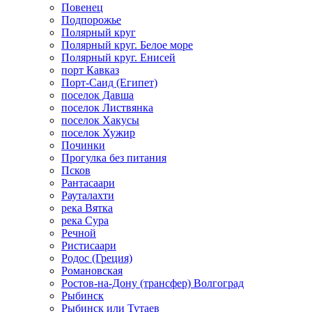
Повенец
Подпорожье
Полярный круг
Полярный круг. Белое море
Полярный круг. Енисей
порт Кавказ
Порт-Саид (Египет)
поселок Давша
поселок Листвянка
поселок Хакусы
поселок Хужир
Починки
Прогулка без питания
Псков
Рантасаари
Рауталахти
река Вятка
река Сура
Речной
Ристисаари
Родос (Греция)
Романовская
Ростов-на-Дону (трансфер) Волгоград
Рыбинск
Рыбинск или Тутаев