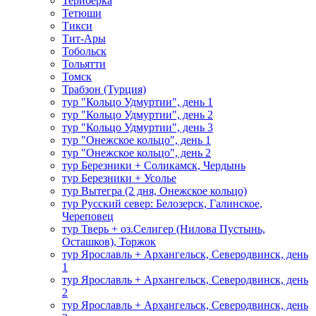
Териберка
Тетюши
Тикси
Тит-Ары
Тобольск
Тольятти
Томск
Трабзон (Турция)
тур "Кольцо Удмуртии", день 1
тур "Кольцо Удмуртии", день 2
тур "Кольцо Удмуртии", день 3
тур "Онежское кольцо", день 1
тур "Онежское кольцо", день 2
тур Березники + Соликамск, Чердынь
тур Березники + Усолье
тур Вытегра (2 дня, Онежское кольцо)
тур Русский север: Белозерск, Галинское,
Череповец
тур Тверь + оз.Селигер (Нилова Пустынь,
Осташков), Торжок
тур Ярославль + Архангельск, Северодвинск, день
1
тур Ярославль + Архангельск, Северодвинск, день
2
тур Ярославль + Архангельск, Северодвинск, день