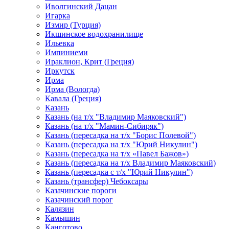
Иволгинский Дацан
Игарка
Измир (Турция)
Икшинское водохранилище
Ильевка
Импиниеми
Ираклион, Крит (Греция)
Иркутск
Ирма
Ирма (Вологда)
Кавала (Греция)
Казань
Казань (на т/х "Владимир Маяковский")
Казань (на т/х "Мамин-Сибиряк")
Казань (пересадка на т/х "Борис Полевой")
Казань (пересадка на т/х "Юрий Никулин")
Казань (пересадка на т/х «Павел Бажов»)
Казань (пересадка на т/х Владимир Маяковский)
Казань (пересадка с т/х "Юрий Никулин")
Казань (трансфер) Чебоксары
Казачинские пороги
Казачинский порог
Калязин
Камышин
Канготово