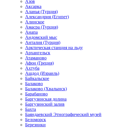
Азов
Аксарка
Аланья (Турция)
Александрия (Египет)
Алинское
Амасра (Турция)
Анапа
Андомский мыс
Анталия (Турция)
Арктическая станция на льду
Архангельск
Атаманово
Афон (Греция)
Ахтуба
Ашдод (Израиль)
Байкальское
Балаково
Балаково (Хвалынск)
Барабаново
Баргузинская долина
Баргузинский залив
Бахта
Баяндаевский Этнографический музей
Беломорск
Березники