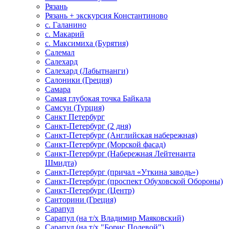
Рязань
Рязань + экскурсия Константиново
с. Галанино
с. Макарий
с. Максимиха (Бурятия)
Салемал
Салехард
Салехард (Лабытнанги)
Салоники (Греция)
Самара
Самая глубокая точка Байкала
Самсун (Турция)
Санкт Петербург
Санкт-Петербург (2 дня)
Санкт-Петербург (Английская набережная)
Санкт-Петербург (Морской фасад)
Санкт-Петербург (Набережная Лейтенанта
Шмидта)
Санкт-Петербург (причал «Уткина заводь»)
Санкт-Петербург (проспект Обуховской Обороны)
Санкт-Петербург (Центр)
Санторини (Греция)
Сарапул
Сарапул (на т/х Владимир Маяковский)
Сарапул (на т/х "Борис Полевой")