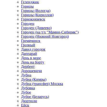
Геленджик
Горицы
Горицы (Вологда)
Горицы (Кириллов)
Горнокнязевск
Городец
Городец (Дивеево)
Городец (на т/х "Мамин-Сибиряк")
Городец (Нижний Новгород)
Гремячинск
Грозный
Давид городок
Даппарай
День в море
День на борту
Дербент
Дорошевичи
Дубна
Дубна (Кимры)
Дубна (трансфер) Москва
Дубовка
Дубое
Дубое (Беларусь)
Дюртюли
Ейск