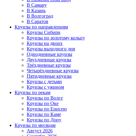
В Самару
В Казань
В Волгоград
В Саратов
Круизы по направлениям
Круизы Сибири
Круизы по золотому кольцу
Круизы на двоих
Круизы выходного дня
Однодневные круизы
Двухдневные круизы
Трёхдневные круизы
Четырёхдневные круизы
Пятидневные круизы
Круизы с детьми
Круизы с ужином
Круизы по рекам
Круизы по Волге
Круизы по Оке
Круизы по Енисею
Круизы по Каме
Круизы по Дону
Круизы по месяцам
Август 2026