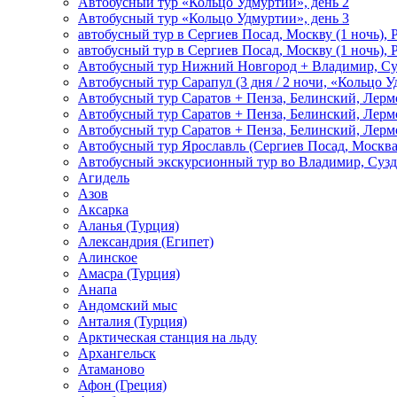
Автобусный тур «Кольцо Удмуртии», день 2
Автобусный тур «Кольцо Удмуртии», день 3
автобусный тур в Сергиев Посад, Москву (1 ночь), 
автобусный тур в Сергиев Посад, Москву (1 ночь), 
Автобусный тур Нижний Новгород + Владимир, Су
Автобусный тур Сарапул (3 дня / 2 ночи, «Кольцо 
Автобусный тур Саратов + Пенза, Белинский, Лермо
Автобусный тур Саратов + Пенза, Белинский, Лермо
Автобусный тур Саратов + Пенза, Белинский, Лермо
Автобусный тур Ярославль (Сергиев Посад, Москва 
Автобусный экскурсионный тур во Владимир, Сузд
Агидель
Азов
Аксарка
Аланья (Турция)
Александрия (Египет)
Алинское
Амасра (Турция)
Анапа
Андомский мыс
Анталия (Турция)
Арктическая станция на льду
Архангельск
Атаманово
Афон (Греция)