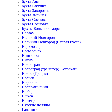
бухта Аяя
бухта Бабушка
бухта Заворотная
бухта Змеиная
бухта Сосновая
бухта Сосновка
Бухты Большого моря
Валаам
Великий Новгород
Великий Новгород (Старая Русса)
Верккосаари
Весьегонск
Винновка
Витим
Волгоград
Волгоград (трансфер) Астрахань
Волос (Греция)
Вольск
Ворогово
Воспоминаний
Выборг
Выкса
Вытегра
Вятские поляны
Галанино