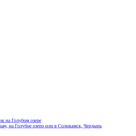
ик на Голубом озере
ву, на Голубое озеро или в Соликамск, Чердынь