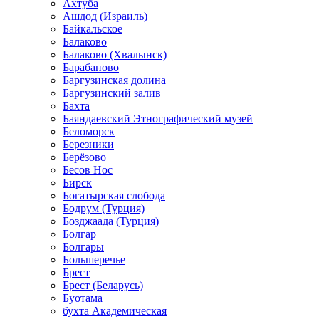
Ахтуба
Ашдод (Израиль)
Байкальское
Балаково
Балаково (Хвалынск)
Барабаново
Баргузинская долина
Баргузинский залив
Бахта
Баяндаевский Этнографический музей
Беломорск
Березники
Берёзово
Бесов Нос
Бирск
Богатырская слобода
Бодрум (Турция)
Бозджаада (Турция)
Болгар
Болгары
Большеречье
Брест
Брест (Беларусь)
Буотама
бухта Академическая