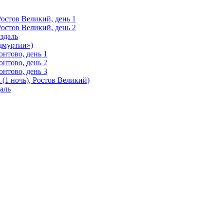
Ростов Великий, день 1
Ростов Великий, день 2
здаль
Удмуртии»)
нтово, день 1
нтово, день 2
нтово, день 3
(1 ночь), Ростов Великий)
аль