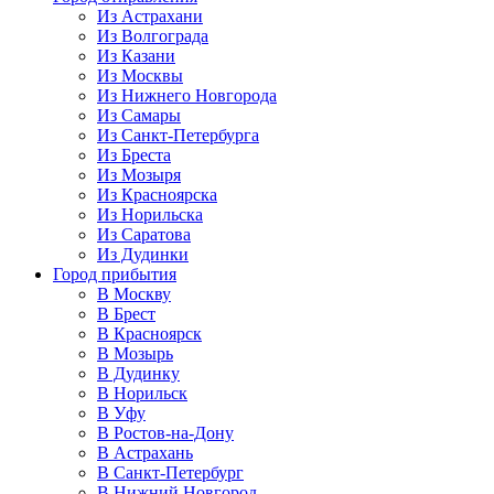
Из Астрахани
Из Волгограда
Из Казани
Из Москвы
Из Нижнего Новгорода
Из Самары
Из Санкт-Петербурга
Из Бреста
Из Мозыря
Из Красноярска
Из Норильска
Из Саратова
Из Дудинки
Город прибытия
В Москву
В Брест
В Красноярск
В Мозырь
В Дудинку
В Норильск
В Уфу
В Ростов-на-Дону
В Астрахань
В Санкт-Петербург
В Нижний Новгород