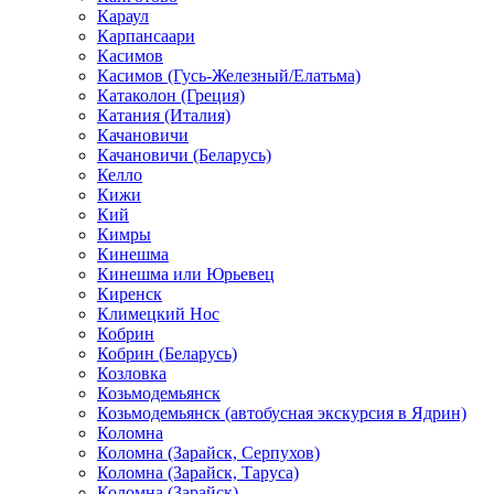
Караул
Карпансаари
Касимов
Касимов (Гусь-Железный/Елатьма)
Катаколон (Греция)
Катания (Италия)
Качановичи
Качановичи (Беларусь)
Келло
Кижи
Кий
Кимры
Кинешма
Кинешма или Юрьевец
Киренск
Климецкий Нос
Кобрин
Кобрин (Беларусь)
Козловка
Козьмодемьянск
Козьмодемьянск (автобусная экскурсия в Ядрин)
Коломна
Коломна (Зарайск, Серпухов)
Коломна (Зарайск, Таруса)
Коломна (Зарайск)