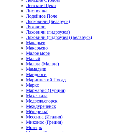
Ленские Столбы
Ленские Щеки
Листвянка
Лодейное Поле
Лясковичи (Беларусь)
Ляховичи
Ляховичи (гидроузел)
Ляховичи (гидроузел) (Беларусь)
Макарьев
Макарьево
Малое море
Малый
Мальта (Мальта)
Мамадыш
Мандроги
Мариинский Посад
Маркс
Мармарис (Турция)
Махачкала
Медвежьегорск
Междуреченск
Мёкериккё
Мессина (Италия)
Миконос (Греция)
Мозырь