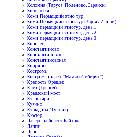
Коломна (Таруса, Поленово, Зарайск)
Колпашево
Коми-Пермяцкий этно-тур
Коми-Пермяцкий этно-тур (3 дня / 2 ночи)
Коми-пермяцкий этнотур, день 1
Коми-пермяцкий этнотур, день 2
Коми-пермяцкий этнотур, день 3
Коневец
Константиново
Константиновск
Константиновская
Коприно
Кострома
Кострома (на т/х "Мамин-Сибиряк")
Крепость Орешек
Крит (Греция)
Крымский мост
Кугрисари
Кузино
Кушадасы (Турция)
Кюсюр
Лагерь на берегу Байкала
Лаппи
Ленск