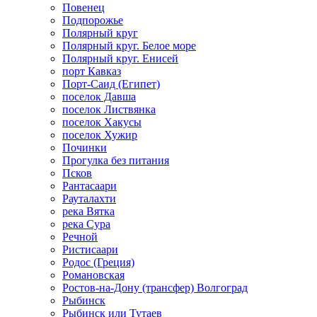
Повенец
Подпорожье
Полярный круг
Полярный круг. Белое море
Полярный круг. Енисей
порт Кавказ
Порт-Саид (Египет)
поселок Давша
поселок Листвянка
поселок Хакусы
поселок Хужир
Починки
Прогулка без питания
Псков
Рантасаари
Рауталахти
река Вятка
река Сура
Речной
Ристисаари
Родос (Греция)
Романовская
Ростов-на-Дону (трансфер) Волгоград
Рыбинск
Рыбинск или Тутаев