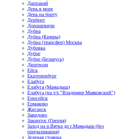
Даппарай
День в море
День на борту
Дербент
Дорошевичи
Дубна
Дубна (Кимры)
Дубна (трансфер) Москва
Дубовка
Дубое
Дубое (Беларусь)
Дюртюли
Ейск
Екатеринбург
Елабуга
Елабуга (Мамадыш)
Елабуга (на т/х "Владимир Маяковский")
Енисейск
Ермаково
Жиганск
Завидово
Закинтос (Греция)
Заход на р.Вятка до г.Мамадыш (без
причаливания)
Зеленая стоянка