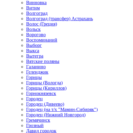
Винновка
Витим
Волгоград
Волгоград (трансфер) Астрахань
Волос (Греция)
Вольск
Ворогово
Воспоминаний
Выборг
Выкса
Вытегра
Вятские поляны
Галанино
Геленджик
Горицы
Горицы (Вологда)
Горицы (Кириллов)
Горнокнязевск
Городец
Городец (Дивеево)
Городец (на т/х "Мамин-Сибиряк")
Городец (Нижний Новгород)
Гремячинск
Грозный
Давид городок