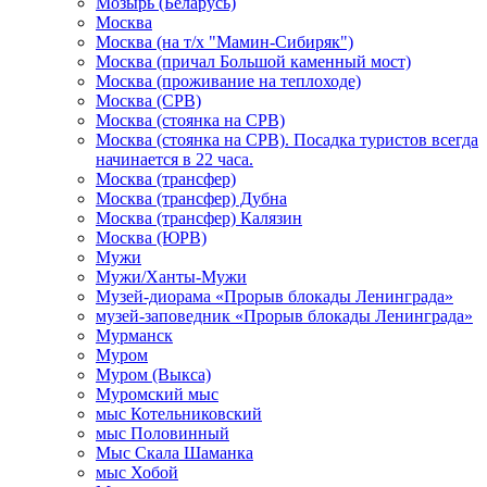
Мозырь (Беларусь)
Москва
Москва (на т/х "Мамин-Сибиряк")
Москва (причал Большой каменный мост)
Москва (проживание на теплоходе)
Москва (СРВ)
Москва (стоянка на СРВ)
Москва (стоянка на СРВ). Посадка туристов всегда
начинается в 22 часа.
Москва (трансфер)
Москва (трансфер) Дубна
Москва (трансфер) Калязин
Москва (ЮРВ)
Мужи
Мужи/Ханты-Мужи
Музей-диорама «Прорыв блокады Ленинграда»
музей-заповедник «Прорыв блокады Ленинграда»
Мурманск
Муром
Муром (Выкса)
Муромский мыс
мыс Котельниковский
мыс Половинный
Мыс Скала Шаманка
мыс Хобой