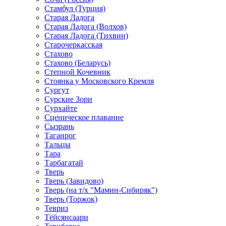
Стамбул (Турция)
Старая Ладога
Старая Ладога (Волхов)
Старая Ладога (Тихвин)
Старочеркасская
Стахово
Стахово (Беларусь)
Степной Кочевник
Стоянка у Московского Кремля
Сургут
Сурские Зори
Сурхайте
Сценическое плавание
Сызрань
Таганрог
Тальцы
Тара
Тарбагатай
Тверь
Тверь (Завидово)
Тверь (на т/х "Мамин-Сибиряк")
Тверь (Торжок)
Тевриз
Тёйсянсаари