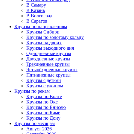
В Самару
В Казань
В Волгоград
В Саратов
Круизы по направлениям
Круизы Сибири
Круизы по золотому кольцу
Круизы на двоих
Круизы выходного дня
Однодневные круизы
Двухдневные круизы
Трёхдневные круизы
Четырёхдневные круизы
Пятидневные круизы
Круизы с детьми
Круизы с ужином
Круизы по рекам
Круизы по Волге
Круизы по Оке
Круизы по Енисею
Круизы по Каме
Круизы по Дону
Круизы по месяцам
Август 2026