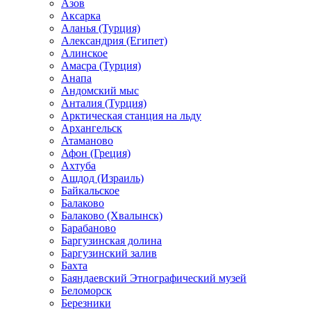
Азов
Аксарка
Аланья (Турция)
Александрия (Египет)
Алинское
Амасра (Турция)
Анапа
Андомский мыс
Анталия (Турция)
Арктическая станция на льду
Архангельск
Атаманово
Афон (Греция)
Ахтуба
Ашдод (Израиль)
Байкальское
Балаково
Балаково (Хвалынск)
Барабаново
Баргузинская долина
Баргузинский залив
Бахта
Баяндаевский Этнографический музей
Беломорск
Березники