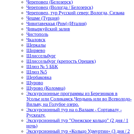
Череповец (Белозерск)
Череповец (Вологда / Белозерск)
Череповец, тур Русский север: Вологда, Сизьма
Чешме (Турция)
Чивитавеккья (Рим) (Италия)
Чивыркуйский залив
Чистополь
Чкаловск
Шеркалы
Ширяево
Шлиссельбург
Шлиссельбург (крепость Орешек)
Шлюз № 5 ББК
Шлюз №5
Щербаковка
Щурово
Щурово (Коломна)
Экскурсионные программы из Березников в
Усолье или Соликамск,Чердынь или во Всеволодо-
Вильву, на Голубое озеро.
Экскурсионный тур на о.Валаам - Сортавалу -
Рускеалу.
Экскурсионный тур "Онежское кольцо" (2 дня / 1
ночь)
Экскурсионный тур «Кольцо Удмуртии» (3 дня / 2