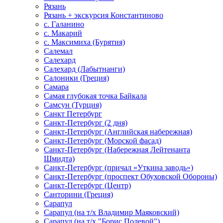
Рязань
Рязань + экскурсия Константиново
с. Галанино
с. Макарий
с. Максимиха (Бурятия)
Салемал
Салехард
Салехард (Лабытнанги)
Салоники (Греция)
Самара
Самая глубокая точка Байкала
Самсун (Турция)
Санкт Петербург
Санкт-Петербург (2 дня)
Санкт-Петербург (Английская набережная)
Санкт-Петербург (Морской фасад)
Санкт-Петербург (Набережная Лейтенанта
Шмидта)
Санкт-Петербург (причал «Уткина заводь»)
Санкт-Петербург (проспект Обуховской Обороны)
Санкт-Петербург (Центр)
Санторини (Греция)
Сарапул
Сарапул (на т/х Владимир Маяковский)
Сарапул (на т/х "Борис Полевой")