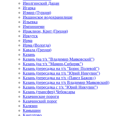
Иволгинский Дацан
Игарка
Измир (Турция)
Икшинское водохранилище
Ильевка
Импиниеми
Ираклион, Крит (Греция)
Иркутск
Ирма
Ирма (Вологда)
Кавала (Греция)
Казань
Казань (на т/х "Владимир Маяковский")
Казань (на т/х "Мамин-Сибиряк")
Казань (пересадка на т/х "Борис Полевой")
Казань (пересадка на т/х "Юрий Никулин")
Казань (пересадка на т/х «Павел Бажов»)
Казань (пересадка на т/х Владимир Маяковский)
Казань (пересадка с т/х "Юрий Никулин")
Казань (трансфер) Чебоксары
Казачинские пороги
Казачинский порог
Калязин
Камышин
Канготово