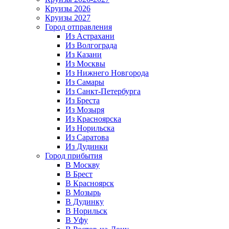
Круизы 2026
Круизы 2027
Город отправления
Из Астрахани
Из Волгограда
Из Казани
Из Москвы
Из Нижнего Новгорода
Из Самары
Из Санкт-Петербурга
Из Бреста
Из Мозыря
Из Красноярска
Из Норильска
Из Саратова
Из Дудинки
Город прибытия
В Москву
В Брест
В Красноярск
В Мозырь
В Дудинку
В Норильск
В Уфу