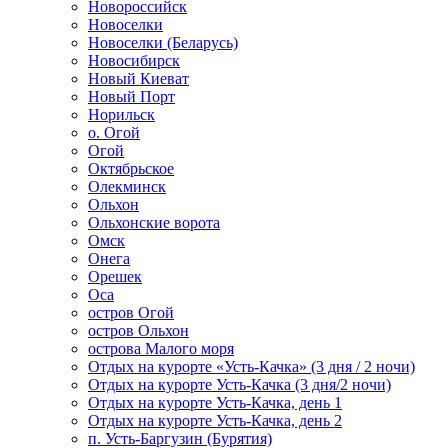
Новороссийск
Новоселки
Новоселки (Беларусь)
Новосибирск
Новый Киеват
Новый Порт
Норильск
о. Огой
Огой
Октябрьское
Олекминск
Ольхон
Ольхонские ворота
Омск
Онега
Орешек
Оса
остров Огой
остров Ольхон
острова Малого моря
Отдых на курорте «Усть-Качка» (3 дня / 2 ночи)
Отдых на курорте Усть-Качка (3 дня/2 ночи)
Отдых на курорте Усть-Качка, день 1
Отдых на курорте Усть-Качка, день 2
п. Усть-Баргузин (Бурятия)