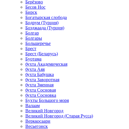
Берёзово
Бесов Нос
Бирск
Богатырская слобода
Бодрум (Турция)
Бозджаада (Турция)
Болгар
Болгары
Большеречье
Брест
Брест (Беларусь)
Буотама
бухта Академическая
бухта Аяя
бухта Бабушка
бухта Заворотная
бухта Змеиная
бухта Сосновая
бухта Сосновка
Бухты Большого моря
Валаам
Великий Новгород
Великий Новгород (Старая Русса)
Верккосаари
Весьегонск