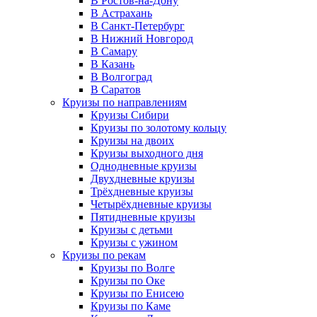
В Ростов-на-Дону
В Астрахань
В Санкт-Петербург
В Нижний Новгород
В Самару
В Казань
В Волгоград
В Саратов
Круизы по направлениям
Круизы Сибири
Круизы по золотому кольцу
Круизы на двоих
Круизы выходного дня
Однодневные круизы
Двухдневные круизы
Трёхдневные круизы
Четырёхдневные круизы
Пятидневные круизы
Круизы с детьми
Круизы с ужином
Круизы по рекам
Круизы по Волге
Круизы по Оке
Круизы по Енисею
Круизы по Каме