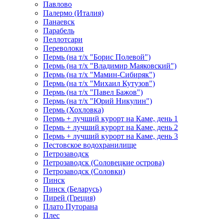
Павлово
Палермо (Италия)
Панаевск
Парабель
Пеллотсари
Переволоки
Пермь (на т/х "Борис Полевой")
Пермь (на т/х "Владимир Маяковский")
Пермь (на т/х "Мамин-Сибиряк")
Пермь (на т/х "Михаил Кутузов")
Пермь (на т/х "Павел Бажов")
Пермь (на т/х "Юрий Никулин")
Пермь (Хохловка)
Пермь + лучший курорт на Каме, день 1
Пермь + лучший курорт на Каме, день 2
Пермь + лучший курорт на Каме, день 3
Пестовское водохранилище
Петрозаводск
Петрозаводск (Соловецкие острова)
Петрозаводск (Соловки)
Пинск
Пинск (Беларусь)
Пирей (Греция)
Плато Путорана
Плес