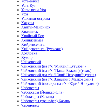
Усть-Качка
Усть-Кут
Устье реки Ура
Уфа
Ушканьи острова
Хакусы
Ханты-Мансийск
Хвалынск
Хвойный Бор
Хейнясенмаа
Хийденсельга
Хийденсельга (Рускеала)
Хохловка
Хужир
Чайковский
Чайковский (на т/х "Михаил Кутузов")
Чайковский (на т/х "Павел Бажов") (техн.)
Чайковский (на т/х "Юрий Никулин") (техн.)
Чайковский (на т/х Владимир Маяковский)
Чайковский (посадка на т/х «Юрий Никулин»)
Чебоксары
Чебоксары (Йошкар-Ола)
Чебоксары (Казань)
Чебоксары (трансфер) Казань
Череповец