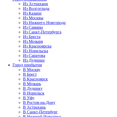
Из Астрахани
Из Волгограда
Из Казани
Из Москвы
Из Нижнего Новгорода
Из Самары
Из Санкт-Петербурга
Из Бреста
Из Мозыря
Из Красноярска
Из Норильска
Из Саратова
Из Дудинки
Город прибытия
В Москву
В Брест
В Красноярск
В Мозырь
В Дудинку
В Норильск
В Уфу
В Ростов-на-Дону
В Астрахань
В Санкт-Петербург
В Нижний Новгород