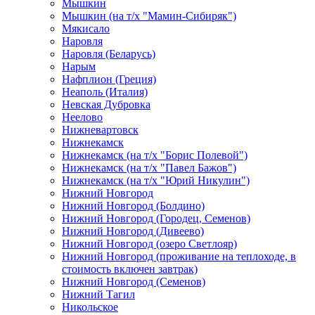
Мышкин
Мышкин (на т/х "Мамин-Сибиряк")
Мякисало
Наровля
Наровля (Беларусь)
Нарым
Нафплион (Греция)
Неаполь (Италия)
Невская Дубровка
Неелово
Нижневартовск
Нижнекамск
Нижнекамск (на т/х "Борис Полевой")
Нижнекамск (на т/х "Павел Бажов")
Нижнекамск (на т/х "Юрий Никулин")
Нижний Новгород
Нижний Новгород (Болдино)
Нижний Новгород (Городец, Семенов)
Нижний Новгород (Дивеево)
Нижний Новгород (озеро Светлояр)
Нижний Новгород (проживание на теплоходе, в
стоимость включен завтрак)
Нижний Новгород (Семенов)
Нижний Тагил
Никольское