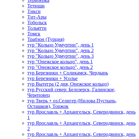
Териберка
Тетюши
Тикси
Тит-Ары
Тобольск
Тольятти
Томск
Трабзон (Турция)
тур "Кольцо Удмуртии", день 1
тур "Кольцо Удмуртии", день 2
тур "Кольцо Удмуртии", день 3
тур "Онежское кольцо", день 1
тур "Онежское кольцо", день 2
тур Березники + Соликамск, Чердынь
тур Березники + Усолье
тур Вытегра (2 дня, Онежское кольцо)
тур Русский север: Белозерск, Галинское,
Череповец
тур Тверь + оз.Селигер (Нилова Пустынь,
Осташков), Торжок
тур Ярославль + Архангельск, Северодвинск, день
1
тур Ярославль + Архангельск, Северодвинск, день
2
тур Ярославль + Архангельск, Северодвинск, день