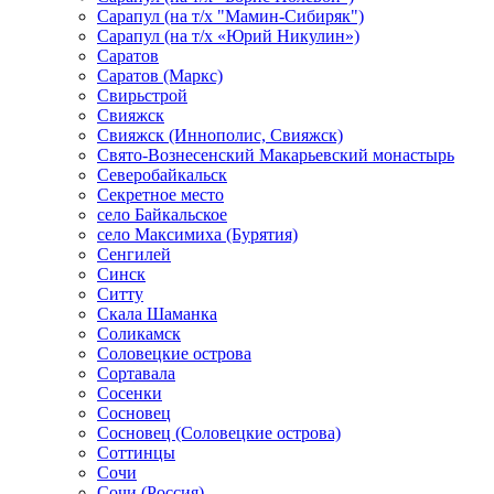
Сарапул (на т/х "Мамин-Сибиряк")
Сарапул (на т/х «Юрий Никулин»)
Саратов
Саратов (Маркс)
Свирьстрой
Свияжск
Свияжск (Иннополис, Свияжск)
Свято-Вознесенский Макарьевский монастырь
Северобайкальск
Секретное место
село Байкальское
село Максимиха (Бурятия)
Сенгилей
Синск
Ситту
Скала Шаманка
Соликамск
Соловецкие острова
Сортавала
Сосенки
Сосновец
Сосновец (Соловецкие острова)
Соттинцы
Сочи
Сочи (Россия)