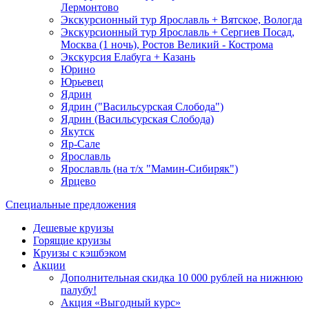
Лермонтово
Экскурсионный тур Ярославль + Вятское, Вологда
Экскурсионный тур Ярославль + Сергиев Посад,
Москва (1 ночь), Ростов Великий - Кострома
Экскурсия Елабуга + Казань
Юрино
Юрьевец
Ядрин
Ядрин ("Васильсурская Слобода")
Ядрин (Васильсурская Слобода)
Якутск
Яр-Сале
Ярославль
Ярославль (на т/х "Мамин-Сибиряк")
Ярцево
Специальные предложения
Дешевые круизы
Горящие круизы
Круизы с кэшбэком
Акции
Дополнительная скидка 10 000 рублей на нижнюю
палубу!
Акция «Выгодный курс»