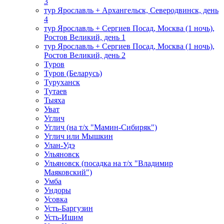
3
тур Ярославль + Архангельск, Северодвинск, день
4
тур Ярославль + Сергиев Посад, Москва (1 ночь),
Ростов Великий, день 1
тур Ярославль + Сергиев Посад, Москва (1 ночь),
Ростов Великий, день 2
Туров
Туров (Беларусь)
Туруханск
Тутаев
Тыяха
Уват
Углич
Углич (на т/х "Мамин-Сибиряк")
Углич или Мышкин
Улан-Удэ
Ульяновск
Ульяновск (посадка на т/х "Владимир
Маяковский")
Умба
Ундоры
Усовка
Усть-Баргузин
Усть-Ишим