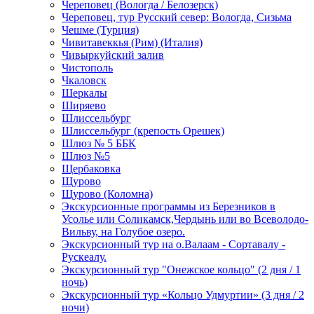
Череповец (Вологда / Белозерск)
Череповец, тур Русский север: Вологда, Сизьма
Чешме (Турция)
Чивитавеккья (Рим) (Италия)
Чивыркуйский залив
Чистополь
Чкаловск
Шеркалы
Ширяево
Шлиссельбург
Шлиссельбург (крепость Орешек)
Шлюз № 5 ББК
Шлюз №5
Щербаковка
Щурово
Щурово (Коломна)
Экскурсионные программы из Березников в
Усолье или Соликамск,Чердынь или во Всеволодо-
Вильву, на Голубое озеро.
Экскурсионный тур на о.Валаам - Сортавалу -
Рускеалу.
Экскурсионный тур "Онежское кольцо" (2 дня / 1
ночь)
Экскурсионный тур «Кольцо Удмуртии» (3 дня / 2
ночи)