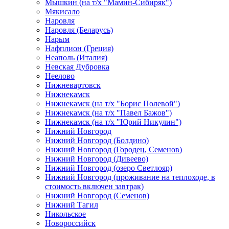
Мышкин (на т/х "Мамин-Сибиряк")
Мякисало
Наровля
Наровля (Беларусь)
Нарым
Нафплион (Греция)
Неаполь (Италия)
Невская Дубровка
Неелово
Нижневартовск
Нижнекамск
Нижнекамск (на т/х "Борис Полевой")
Нижнекамск (на т/х "Павел Бажов")
Нижнекамск (на т/х "Юрий Никулин")
Нижний Новгород
Нижний Новгород (Болдино)
Нижний Новгород (Городец, Семенов)
Нижний Новгород (Дивеево)
Нижний Новгород (озеро Светлояр)
Нижний Новгород (проживание на теплоходе, в
стоимость включен завтрак)
Нижний Новгород (Семенов)
Нижний Тагил
Никольское
Новороссийск