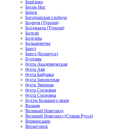
Берёзово
Бесов Нос
Бирск
Богатырская слобода
Бодрум (Турция)
Бозджаада (Турция)
Болгар
Болгары
Большеречье
Брест
Брест (Беларусь)
Буотама
бухта Академическая
бухта Аяя
бухта Бабушка
бухта Заворотная
бухта Змеиная
бухта Сосновая
бухта Сосновка
Бухты Большого моря
Валаам
Великий Новгород
Великий Новгород (Старая Русса)
Верккосаари
Весьегонск