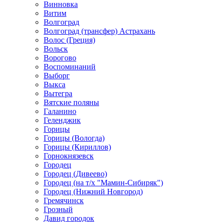
Винновка
Витим
Волгоград
Волгоград (трансфер) Астрахань
Волос (Греция)
Вольск
Ворогово
Воспоминаний
Выборг
Выкса
Вытегра
Вятские поляны
Галанино
Геленджик
Горицы
Горицы (Вологда)
Горицы (Кириллов)
Горнокнязевск
Городец
Городец (Дивеево)
Городец (на т/х "Мамин-Сибиряк")
Городец (Нижний Новгород)
Гремячинск
Грозный
Давид городок