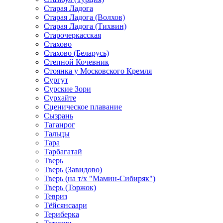
Старая Ладога
Старая Ладога (Волхов)
Старая Ладога (Тихвин)
Старочеркасская
Стахово
Стахово (Беларусь)
Степной Кочевник
Стоянка у Московского Кремля
Сургут
Сурские Зори
Сурхайте
Сценическое плавание
Сызрань
Таганрог
Тальцы
Тара
Тарбагатай
Тверь
Тверь (Завидово)
Тверь (на т/х "Мамин-Сибиряк")
Тверь (Торжок)
Тевриз
Тёйсянсаари
Териберка