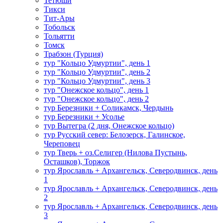
Тетюши
Тикси
Тит-Ары
Тобольск
Тольятти
Томск
Трабзон (Турция)
тур "Кольцо Удмуртии", день 1
тур "Кольцо Удмуртии", день 2
тур "Кольцо Удмуртии", день 3
тур "Онежское кольцо", день 1
тур "Онежское кольцо", день 2
тур Березники + Соликамск, Чердынь
тур Березники + Усолье
тур Вытегра (2 дня, Онежское кольцо)
тур Русский север: Белозерск, Галинское,
Череповец
тур Тверь + оз.Селигер (Нилова Пустынь,
Осташков), Торжок
тур Ярославль + Архангельск, Северодвинск, день
1
тур Ярославль + Архангельск, Северодвинск, день
2
тур Ярославль + Архангельск, Северодвинск, день
3