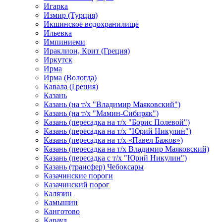
Игарка
Измир (Турция)
Икшинское водохранилище
Ильевка
Импиниеми
Ираклион, Крит (Греция)
Иркутск
Ирма
Ирма (Вологда)
Кавала (Греция)
Казань
Казань (на т/х "Владимир Маяковский")
Казань (на т/х "Мамин-Сибиряк")
Казань (пересадка на т/х "Борис Полевой")
Казань (пересадка на т/х "Юрий Никулин")
Казань (пересадка на т/х «Павел Бажов»)
Казань (пересадка на т/х Владимир Маяковский)
Казань (пересадка с т/х "Юрий Никулин")
Казань (трансфер) Чебоксары
Казачинские пороги
Казачинский порог
Калязин
Камышин
Канготово
Караул