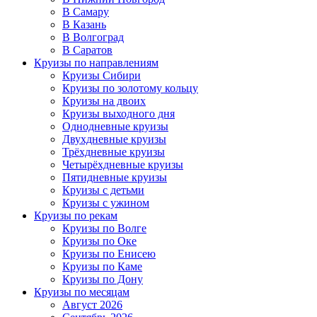
В Самару
В Казань
В Волгоград
В Саратов
Круизы по направлениям
Круизы Сибири
Круизы по золотому кольцу
Круизы на двоих
Круизы выходного дня
Однодневные круизы
Двухдневные круизы
Трёхдневные круизы
Четырёхдневные круизы
Пятидневные круизы
Круизы с детьми
Круизы с ужином
Круизы по рекам
Круизы по Волге
Круизы по Оке
Круизы по Енисею
Круизы по Каме
Круизы по Дону
Круизы по месяцам
Август 2026