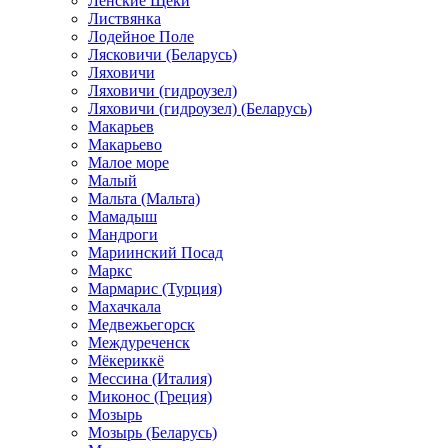
Ленские Щеки
Листвянка
Лодейное Поле
Лясковичи (Беларусь)
Ляховичи
Ляховичи (гидроузел)
Ляховичи (гидроузел) (Беларусь)
Макарьев
Макарьево
Малое море
Малый
Мальта (Мальта)
Мамадыш
Мандроги
Мариинский Посад
Маркс
Мармарис (Турция)
Махачкала
Медвежьегорск
Междуреченск
Мёкериккё
Мессина (Италия)
Миконос (Греция)
Мозырь
Мозырь (Беларусь)