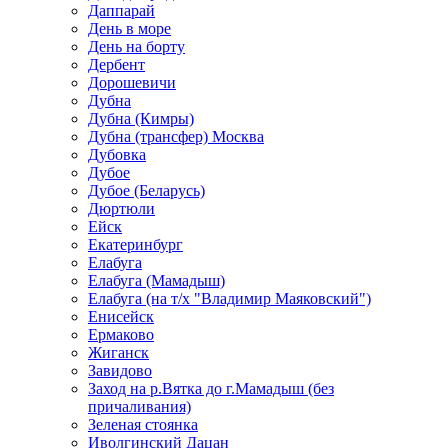
Даппарай
День в море
День на борту
Дербент
Дорошевичи
Дубна
Дубна (Кимры)
Дубна (трансфер) Москва
Дубовка
Дубое
Дубое (Беларусь)
Дюртюли
Ейск
Екатеринбург
Елабуга
Елабуга (Мамадыш)
Елабуга (на т/х "Владимир Маяковский")
Енисейск
Ермаково
Жиганск
Завидово
Заход на р.Вятка до г.Мамадыш (без
причаливания)
Зеленая стоянка
Иволгинский Дацан