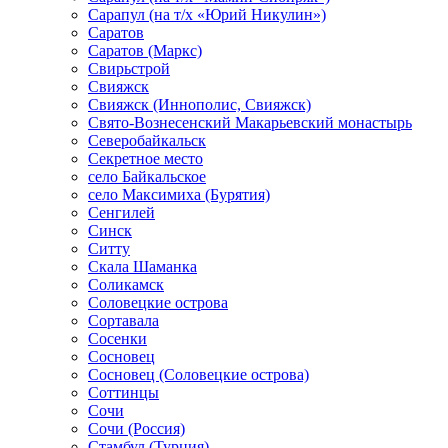
Сарапул (на т/х «Юрий Никулин»)
Саратов
Саратов (Маркс)
Свирьстрой
Свияжск
Свияжск (Иннополис, Свияжск)
Свято-Вознесенский Макарьевский монастырь
Северобайкальск
Секретное место
село Байкальское
село Максимиха (Бурятия)
Сенгилей
Синск
Ситту
Скала Шаманка
Соликамск
Соловецкие острова
Сортавала
Сосенки
Сосновец
Сосновец (Соловецкие острова)
Соттинцы
Сочи
Сочи (Россия)
Стамбул (Турция)