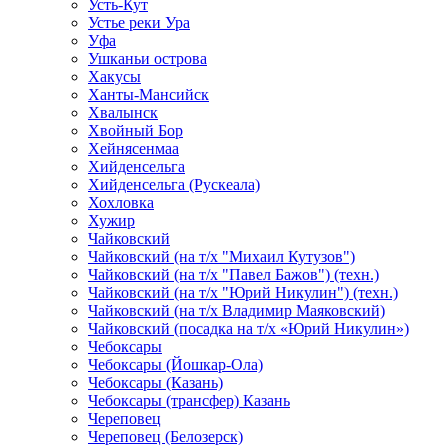
Усть-Кут
Устье реки Ура
Уфа
Ушканьи острова
Хакусы
Ханты-Мансийск
Хвалынск
Хвойный Бор
Хейнясенмаа
Хийденсельга
Хийденсельга (Рускеала)
Хохловка
Хужир
Чайковский
Чайковский (на т/х "Михаил Кутузов")
Чайковский (на т/х "Павел Бажов") (техн.)
Чайковский (на т/х "Юрий Никулин") (техн.)
Чайковский (на т/х Владимир Маяковский)
Чайковский (посадка на т/х «Юрий Никулин»)
Чебоксары
Чебоксары (Йошкар-Ола)
Чебоксары (Казань)
Чебоксары (трансфер) Казань
Череповец
Череповец (Белозерск)