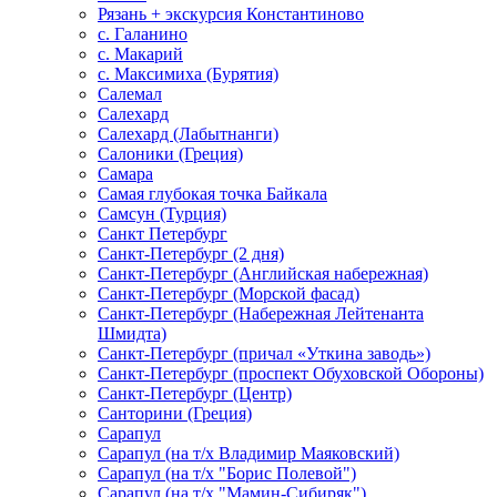
Рязань + экскурсия Константиново
с. Галанино
с. Макарий
с. Максимиха (Бурятия)
Салемал
Салехард
Салехард (Лабытнанги)
Салоники (Греция)
Самара
Самая глубокая точка Байкала
Самсун (Турция)
Санкт Петербург
Санкт-Петербург (2 дня)
Санкт-Петербург (Английская набережная)
Санкт-Петербург (Морской фасад)
Санкт-Петербург (Набережная Лейтенанта
Шмидта)
Санкт-Петербург (причал «Уткина заводь»)
Санкт-Петербург (проспект Обуховской Обороны)
Санкт-Петербург (Центр)
Санторини (Греция)
Сарапул
Сарапул (на т/х Владимир Маяковский)
Сарапул (на т/х "Борис Полевой")
Сарапул (на т/х "Мамин-Сибиряк")