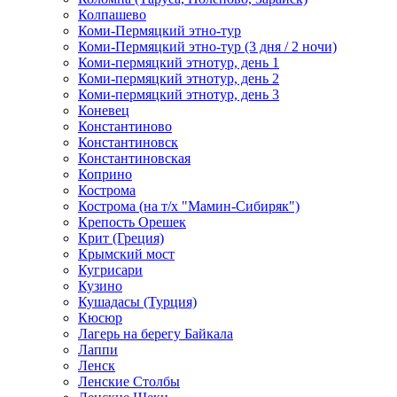
Колпашево
Коми-Пермяцкий этно-тур
Коми-Пермяцкий этно-тур (3 дня / 2 ночи)
Коми-пермяцкий этнотур, день 1
Коми-пермяцкий этнотур, день 2
Коми-пермяцкий этнотур, день 3
Коневец
Константиново
Константиновск
Константиновская
Коприно
Кострома
Кострома (на т/х "Мамин-Сибиряк")
Крепость Орешек
Крит (Греция)
Крымский мост
Кугрисари
Кузино
Кушадасы (Турция)
Кюсюр
Лагерь на берегу Байкала
Лаппи
Ленск
Ленские Столбы