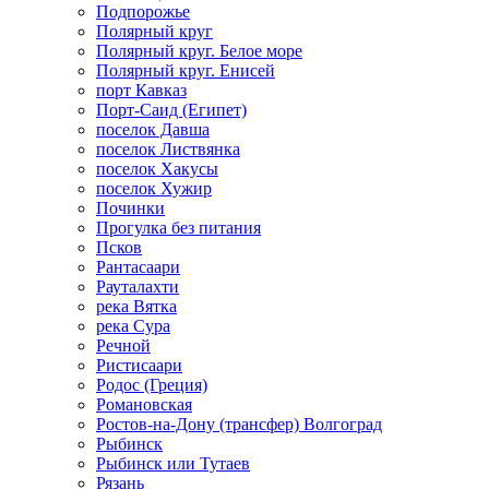
Подпорожье
Полярный круг
Полярный круг. Белое море
Полярный круг. Енисей
порт Кавказ
Порт-Саид (Египет)
поселок Давша
поселок Листвянка
поселок Хакусы
поселок Хужир
Починки
Прогулка без питания
Псков
Рантасаари
Рауталахти
река Вятка
река Сура
Речной
Ристисаари
Родос (Греция)
Романовская
Ростов-на-Дону (трансфер) Волгоград
Рыбинск
Рыбинск или Тутаев
Рязань