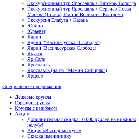
Экскурсионный тур Ярославль + Вятское, Вологда
Экскурсионный тур Ярославль + Сергиев Посад,
Москва (1 ночь), Ростов Великий - Кострома
Экскурсия Елабуга + Казань
Юрино
Юрьевец
Ядрин
Ядрин ("Васильсурская Слобода")
Ядрин (Васильсурская Слобода)
Якутск
Яр-Сале
Ярославль
Ярославль (на т/х "Мамин-Сибиряк")
Ярцево
Специальные предложения
Дешевые круизы
Горящие круизы
Круизы с кэшбэком
Акции
Дополнительная скидка 10 000 рублей на нижнюю
палубу!
Акция «Выгодный курс»
Скидка имениннику