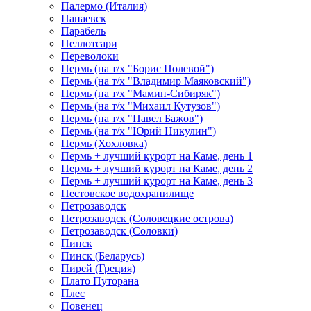
Палермо (Италия)
Панаевск
Парабель
Пеллотсари
Переволоки
Пермь (на т/х "Борис Полевой")
Пермь (на т/х "Владимир Маяковский")
Пермь (на т/х "Мамин-Сибиряк")
Пермь (на т/х "Михаил Кутузов")
Пермь (на т/х "Павел Бажов")
Пермь (на т/х "Юрий Никулин")
Пермь (Хохловка)
Пермь + лучший курорт на Каме, день 1
Пермь + лучший курорт на Каме, день 2
Пермь + лучший курорт на Каме, день 3
Пестовское водохранилище
Петрозаводск
Петрозаводск (Соловецкие острова)
Петрозаводск (Соловки)
Пинск
Пинск (Беларусь)
Пирей (Греция)
Плато Путорана
Плес
Повенец