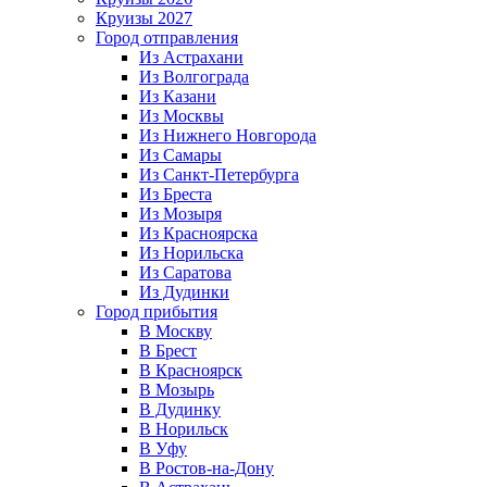
Круизы 2027
Город отправления
Из Астрахани
Из Волгограда
Из Казани
Из Москвы
Из Нижнего Новгорода
Из Самары
Из Санкт-Петербурга
Из Бреста
Из Мозыря
Из Красноярска
Из Норильска
Из Саратова
Из Дудинки
Город прибытия
В Москву
В Брест
В Красноярск
В Мозырь
В Дудинку
В Норильск
В Уфу
В Ростов-на-Дону