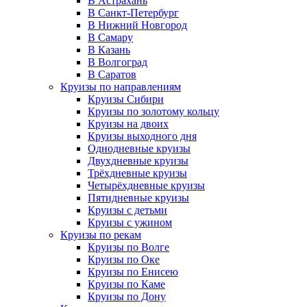
В Астрахань
В Санкт-Петербург
В Нижний Новгород
В Самару
В Казань
В Волгоград
В Саратов
Круизы по направлениям
Круизы Сибири
Круизы по золотому кольцу
Круизы на двоих
Круизы выходного дня
Однодневные круизы
Двухдневные круизы
Трёхдневные круизы
Четырёхдневные круизы
Пятидневные круизы
Круизы с детьми
Круизы с ужином
Круизы по рекам
Круизы по Волге
Круизы по Оке
Круизы по Енисею
Круизы по Каме
Круизы по Дону