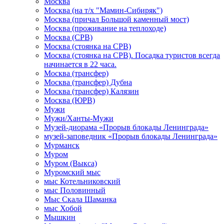
Москва
Москва (на т/х "Мамин-Сибиряк")
Москва (причал Большой каменный мост)
Москва (проживание на теплоходе)
Москва (СРВ)
Москва (стоянка на СРВ)
Москва (стоянка на СРВ). Посадка туристов всегда
начинается в 22 часа.
Москва (трансфер)
Москва (трансфер) Дубна
Москва (трансфер) Калязин
Москва (ЮРВ)
Мужи
Мужи/Ханты-Мужи
Музей-диорама «Прорыв блокады Ленинграда»
музей-заповедник «Прорыв блокады Ленинграда»
Мурманск
Муром
Муром (Выкса)
Муромский мыс
мыс Котельниковский
мыс Половинный
Мыс Скала Шаманка
мыс Хобой
Мышкин