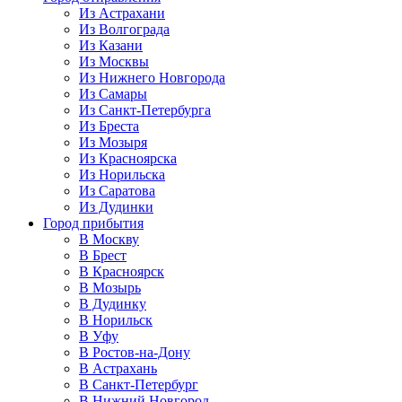
Из Астрахани
Из Волгограда
Из Казани
Из Москвы
Из Нижнего Новгорода
Из Самары
Из Санкт-Петербурга
Из Бреста
Из Мозыря
Из Красноярска
Из Норильска
Из Саратова
Из Дудинки
Город прибытия
В Москву
В Брест
В Красноярск
В Мозырь
В Дудинку
В Норильск
В Уфу
В Ростов-на-Дону
В Астрахань
В Санкт-Петербург
В Нижний Новгород