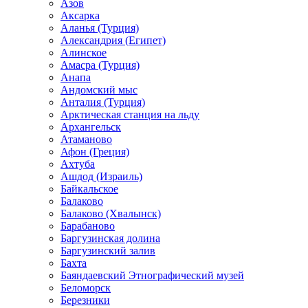
Азов
Аксарка
Аланья (Турция)
Александрия (Египет)
Алинское
Амасра (Турция)
Анапа
Андомский мыс
Анталия (Турция)
Арктическая станция на льду
Архангельск
Атаманово
Афон (Греция)
Ахтуба
Ашдод (Израиль)
Байкальское
Балаково
Балаково (Хвалынск)
Барабаново
Баргузинская долина
Баргузинский залив
Бахта
Баяндаевский Этнографический музей
Беломорск
Березники