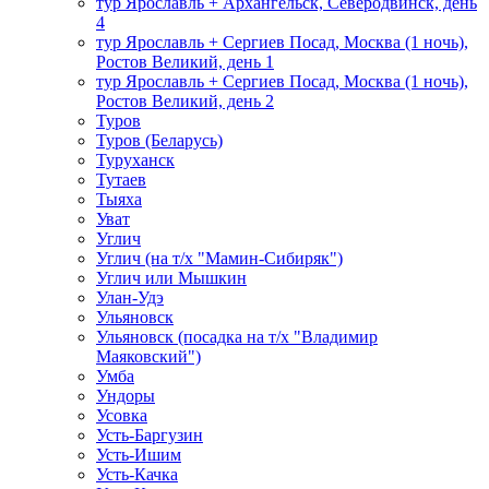
тур Ярославль + Архангельск, Северодвинск, день
4
тур Ярославль + Сергиев Посад, Москва (1 ночь),
Ростов Великий, день 1
тур Ярославль + Сергиев Посад, Москва (1 ночь),
Ростов Великий, день 2
Туров
Туров (Беларусь)
Туруханск
Тутаев
Тыяха
Уват
Углич
Углич (на т/х "Мамин-Сибиряк")
Углич или Мышкин
Улан-Удэ
Ульяновск
Ульяновск (посадка на т/х "Владимир
Маяковский")
Умба
Ундоры
Усовка
Усть-Баргузин
Усть-Ишим
Усть-Качка