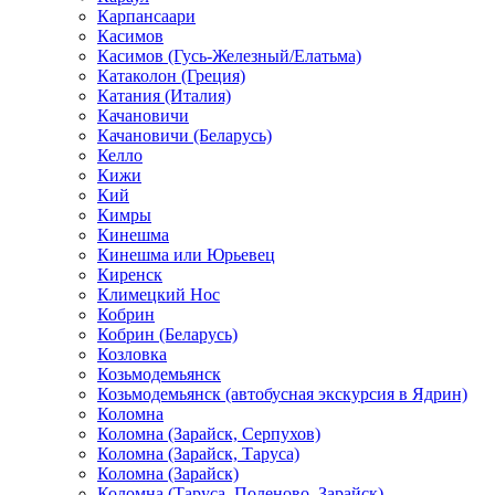
Карпансаари
Касимов
Касимов (Гусь-Железный/Елатьма)
Катаколон (Греция)
Катания (Италия)
Качановичи
Качановичи (Беларусь)
Келло
Кижи
Кий
Кимры
Кинешма
Кинешма или Юрьевец
Киренск
Климецкий Нос
Кобрин
Кобрин (Беларусь)
Козловка
Козьмодемьянск
Козьмодемьянск (автобусная экскурсия в Ядрин)
Коломна
Коломна (Зарайск, Серпухов)
Коломна (Зарайск, Таруса)
Коломна (Зарайск)
Коломна (Таруса, Поленово, Зарайск)