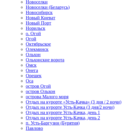
Новоселки
Новоселки (Беларусь)
Новосибирск
Новый Киеват
Новый Порт
Норильск
о. Огой
Огой
Октябрьское
Олекминск
Ольхон
Ольхонские ворота
Омск
Онега
Орешек
Оса
остров Огой
остров Ольхон
острова Малого моря
Отдых на курорте «Усть-Качка» (3 дня / 2 ночи)
Отдых на курорте Усть-Качка (3 дня/2 ночи)
Отдых на курорте Усть-Качка, день 1
Отдых на курорте Усть-Качка, день 2
п. Усть-Баргузин (Бурятия)
Павлово