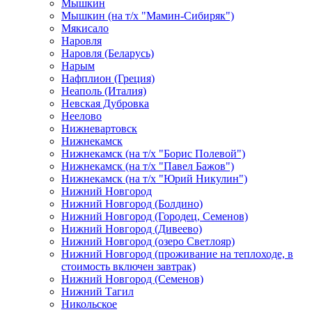
Мышкин
Мышкин (на т/х "Мамин-Сибиряк")
Мякисало
Наровля
Наровля (Беларусь)
Нарым
Нафплион (Греция)
Неаполь (Италия)
Невская Дубровка
Неелово
Нижневартовск
Нижнекамск
Нижнекамск (на т/х "Борис Полевой")
Нижнекамск (на т/х "Павел Бажов")
Нижнекамск (на т/х "Юрий Никулин")
Нижний Новгород
Нижний Новгород (Болдино)
Нижний Новгород (Городец, Семенов)
Нижний Новгород (Дивеево)
Нижний Новгород (озеро Светлояр)
Нижний Новгород (проживание на теплоходе, в
стоимость включен завтрак)
Нижний Новгород (Семенов)
Нижний Тагил
Никольское