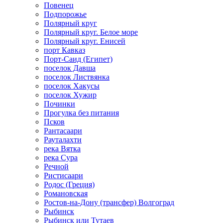
Повенец
Подпорожье
Полярный круг
Полярный круг. Белое море
Полярный круг. Енисей
порт Кавказ
Порт-Саид (Египет)
поселок Давша
поселок Листвянка
поселок Хакусы
поселок Хужир
Починки
Прогулка без питания
Псков
Рантасаари
Рауталахти
река Вятка
река Сура
Речной
Ристисаари
Родос (Греция)
Романовская
Ростов-на-Дону (трансфер) Волгоград
Рыбинск
Рыбинск или Тутаев