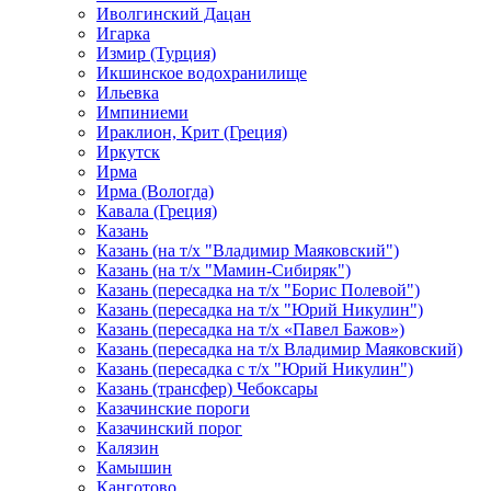
Иволгинский Дацан
Игарка
Измир (Турция)
Икшинское водохранилище
Ильевка
Импиниеми
Ираклион, Крит (Греция)
Иркутск
Ирма
Ирма (Вологда)
Кавала (Греция)
Казань
Казань (на т/х "Владимир Маяковский")
Казань (на т/х "Мамин-Сибиряк")
Казань (пересадка на т/х "Борис Полевой")
Казань (пересадка на т/х "Юрий Никулин")
Казань (пересадка на т/х «Павел Бажов»)
Казань (пересадка на т/х Владимир Маяковский)
Казань (пересадка с т/х "Юрий Никулин")
Казань (трансфер) Чебоксары
Казачинские пороги
Казачинский порог
Калязин
Камышин
Канготово