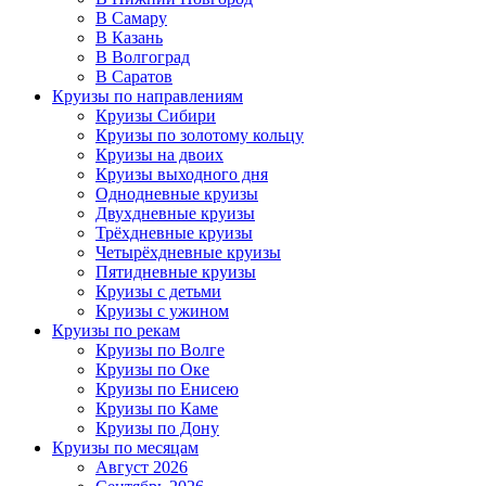
В Самару
В Казань
В Волгоград
В Саратов
Круизы по направлениям
Круизы Сибири
Круизы по золотому кольцу
Круизы на двоих
Круизы выходного дня
Однодневные круизы
Двухдневные круизы
Трёхдневные круизы
Четырёхдневные круизы
Пятидневные круизы
Круизы с детьми
Круизы с ужином
Круизы по рекам
Круизы по Волге
Круизы по Оке
Круизы по Енисею
Круизы по Каме
Круизы по Дону
Круизы по месяцам
Август 2026