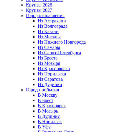
Круизы 2026
Круизы 2027
Город отправления
Из Астрахани
Из Волгограда
Из Казани
Из Москвы
Из Нижнего Новгорода
Из Самары
Из Санкт-Петербурга
Из Бреста
Из Мозыря
Из Красноярска
Из Норильска
Из Саратова
Из Дудинки
Город прибытия
В Москву
В Брест
В Красноярск
В Мозырь
В Дудинку
В Норильск
В Уфу