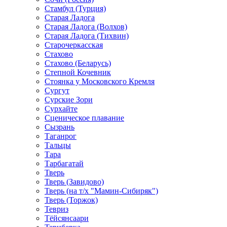
Стамбул (Турция)
Старая Ладога
Старая Ладога (Волхов)
Старая Ладога (Тихвин)
Старочеркасская
Стахово
Стахово (Беларусь)
Степной Кочевник
Стоянка у Московского Кремля
Сургут
Сурские Зори
Сурхайте
Сценическое плавание
Сызрань
Таганрог
Тальцы
Тара
Тарбагатай
Тверь
Тверь (Завидово)
Тверь (на т/х "Мамин-Сибиряк")
Тверь (Торжок)
Тевриз
Тёйсянсаари