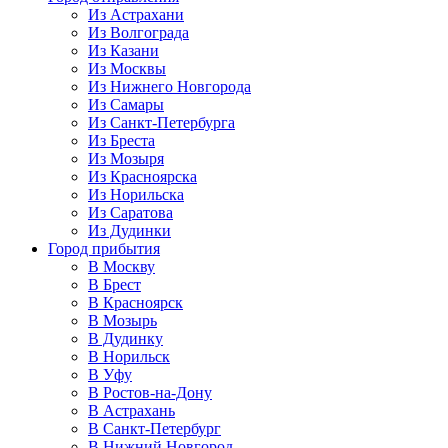
Из Астрахани
Из Волгограда
Из Казани
Из Москвы
Из Нижнего Новгорода
Из Самары
Из Санкт-Петербурга
Из Бреста
Из Мозыря
Из Красноярска
Из Норильска
Из Саратова
Из Дудинки
Город прибытия
В Москву
В Брест
В Красноярск
В Мозырь
В Дудинку
В Норильск
В Уфу
В Ростов-на-Дону
В Астрахань
В Санкт-Петербург
В Нижний Новгород