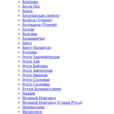
Берёзово
Бесов Нос
Бирск
Богатырская слобода
Бодрум (Турция)
Бозджаада (Турция)
Болгар
Болгары
Большеречье
Брест
Брест (Беларусь)
Буотама
бухта Академическая
бухта Аяя
бухта Бабушка
бухта Заворотная
бухта Змеиная
бухта Сосновая
бухта Сосновка
Бухты Большого моря
Валаам
Великий Новгород
Великий Новгород (Старая Русса)
Верккосаари
Весьегонск