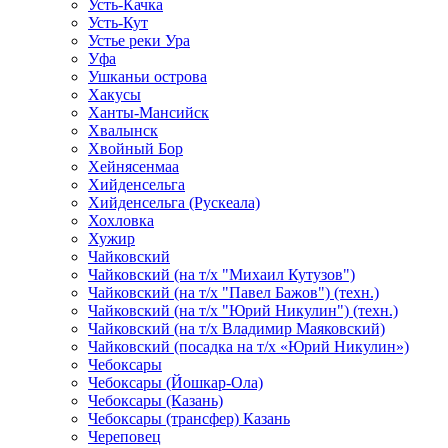
Усть-Качка
Усть-Кут
Устье реки Ура
Уфа
Ушканьи острова
Хакусы
Ханты-Мансийск
Хвалынск
Хвойный Бор
Хейнясенмаа
Хийденсельга
Хийденсельга (Рускеала)
Хохловка
Хужир
Чайковский
Чайковский (на т/х "Михаил Кутузов")
Чайковский (на т/х "Павел Бажов") (техн.)
Чайковский (на т/х "Юрий Никулин") (техн.)
Чайковский (на т/х Владимир Маяковский)
Чайковский (посадка на т/х «Юрий Никулин»)
Чебоксары
Чебоксары (Йошкар-Ола)
Чебоксары (Казань)
Чебоксары (трансфер) Казань
Череповец