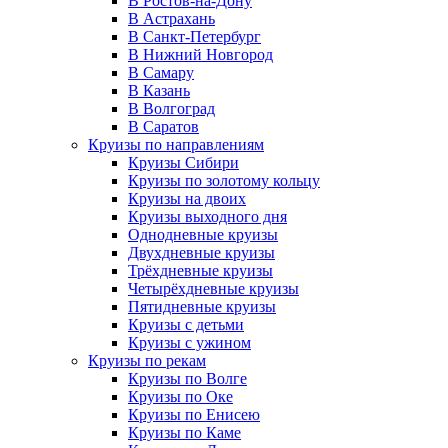
В Ростов-на-Дону
В Астрахань
В Санкт-Петербург
В Нижний Новгород
В Самару
В Казань
В Волгоград
В Саратов
Круизы по направлениям
Круизы Сибири
Круизы по золотому кольцу
Круизы на двоих
Круизы выходного дня
Однодневные круизы
Двухдневные круизы
Трёхдневные круизы
Четырёхдневные круизы
Пятидневные круизы
Круизы с детьми
Круизы с ужином
Круизы по рекам
Круизы по Волге
Круизы по Оке
Круизы по Енисею
Круизы по Каме