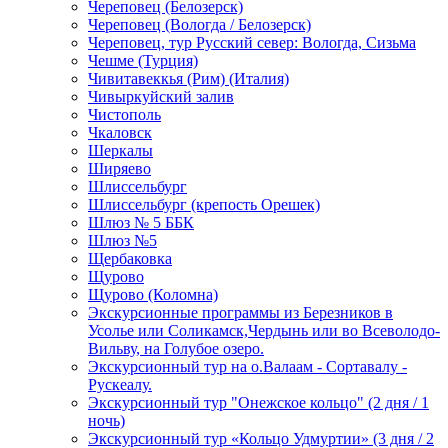
Череповец (Белозерск)
Череповец (Вологда / Белозерск)
Череповец, тур Русский север: Вологда, Сизьма
Чешме (Турция)
Чивитавеккья (Рим) (Италия)
Чивыркуйский залив
Чистополь
Чкаловск
Шеркалы
Ширяево
Шлиссельбург
Шлиссельбург (крепость Орешек)
Шлюз № 5 ББК
Шлюз №5
Щербаковка
Щурово
Щурово (Коломна)
Экскурсионные программы из Березников в
Усолье или Соликамск,Чердынь или во Всеволодо-
Вильву, на Голубое озеро.
Экскурсионный тур на о.Валаам - Сортавалу -
Рускеалу.
Экскурсионный тур "Онежское кольцо" (2 дня / 1
ночь)
Экскурсионный тур «Кольцо Удмуртии» (3 дня / 2