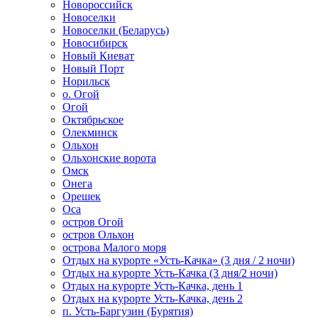
Новороссийск
Новоселки
Новоселки (Беларусь)
Новосибирск
Новый Киеват
Новый Порт
Норильск
о. Огой
Огой
Октябрьское
Олекминск
Ольхон
Ольхонские ворота
Омск
Онега
Орешек
Оса
остров Огой
остров Ольхон
острова Малого моря
Отдых на курорте «Усть-Качка» (3 дня / 2 ночи)
Отдых на курорте Усть-Качка (3 дня/2 ночи)
Отдых на курорте Усть-Качка, день 1
Отдых на курорте Усть-Качка, день 2
п. Усть-Баргузин (Бурятия)