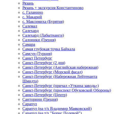
Рязань
Рязань + экскурсия Константиново
с. Галанино
с. Макарий
с. Максимиха (Бурятия)
Салемал
Салехард
Салехард (Лабытнанги)
Салоники (Греция)
Самара
Самая глубокая точка Байкала
Самсун (Турция)
Санкт Петербург
Санкт-Петербург (2 дня)
Санкт-Петербург (Английская набережная)
Санкт-Петербург (Морской фасад)
Санкт-Петербург (Набережная Лейтенанта
Шмидта)
Санкт-Петербург (причал «Уткина заводь»)
Санкт-Петербург (проспект Обуховской Обороны)
Санкт-Петербург (Центр)
Санторини (Греция)
Сарапул
Сарапул (на т/х Владимир Маяковский)
Сарапул (на т/х "Борис Полевой")