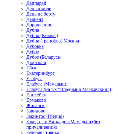
Даппарай
День в море
День на борту
Дербент
Дорошевичи
Дубна
Дубна (Кимры)
Дубна (трансфер) Москва
Дубовка
Дубое
Дубое (Беларусь)
Дюртюли
Ейск
Екатеринбург
Елабуга
Елабуга (Мамадыш)
Елабуга (на т/х "Владимир Маяковский")
Енисейск
Ермаково
Жиганск
Завидово
Закинтос (Греция)
Заход на р.Вятка до г.Мамадыш (без
причаливания)
Зеленая стоянка