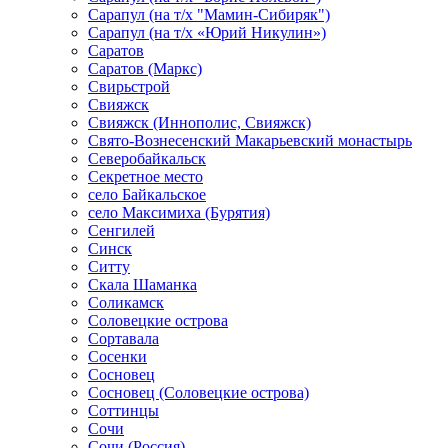
Сарапул (на т/х "Мамин-Сибиряк")
Сарапул (на т/х «Юрий Никулин»)
Саратов
Саратов (Маркс)
Свирьстрой
Свияжск
Свияжск (Иннополис, Свияжск)
Свято-Вознесенский Макарьевский монастырь
Северобайкальск
Секретное место
село Байкальское
село Максимиха (Бурятия)
Сенгилей
Синск
Ситту
Скала Шаманка
Соликамск
Соловецкие острова
Сортавала
Сосенки
Сосновец
Сосновец (Соловецкие острова)
Соттинцы
Сочи
Сочи (Россия)