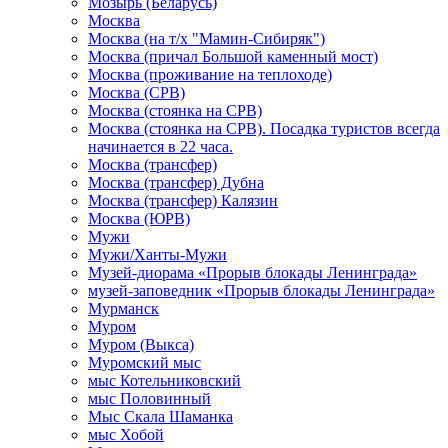
Мозырь (Беларусь)
Москва
Москва (на т/х "Мамин-Сибиряк")
Москва (причал Большой каменный мост)
Москва (проживание на теплоходе)
Москва (СРВ)
Москва (стоянка на СРВ)
Москва (стоянка на СРВ). Посадка туристов всегда
начинается в 22 часа.
Москва (трансфер)
Москва (трансфер) Дубна
Москва (трансфер) Калязин
Москва (ЮРВ)
Мужи
Мужи/Ханты-Мужи
Музей-диорама «Прорыв блокады Ленинграда»
музей-заповедник «Прорыв блокады Ленинграда»
Мурманск
Муром
Муром (Выкса)
Муромский мыс
мыс Котельниковский
мыс Половинный
Мыс Скала Шаманка
мыс Хобой