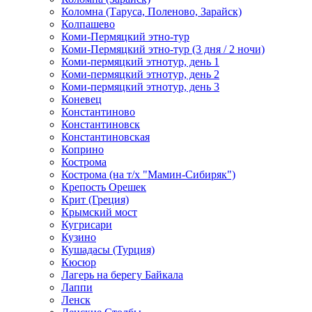
Коломна (Таруса, Поленово, Зарайск)
Колпашево
Коми-Пермяцкий этно-тур
Коми-Пермяцкий этно-тур (3 дня / 2 ночи)
Коми-пермяцкий этнотур, день 1
Коми-пермяцкий этнотур, день 2
Коми-пермяцкий этнотур, день 3
Коневец
Константиново
Константиновск
Константиновская
Коприно
Кострома
Кострома (на т/х "Мамин-Сибиряк")
Крепость Орешек
Крит (Греция)
Крымский мост
Кугрисари
Кузино
Кушадасы (Турция)
Кюсюр
Лагерь на берегу Байкала
Лаппи
Ленск