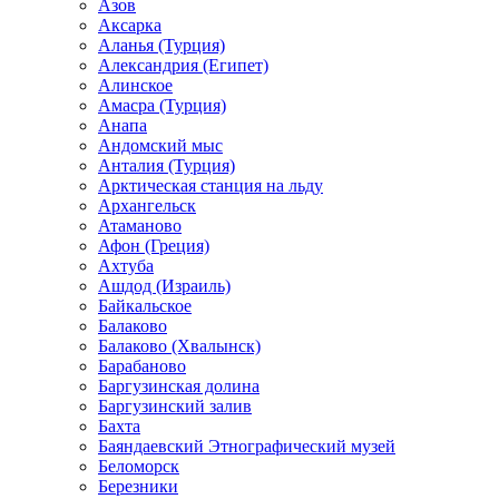
Азов
Аксарка
Аланья (Турция)
Александрия (Египет)
Алинское
Амасра (Турция)
Анапа
Андомский мыс
Анталия (Турция)
Арктическая станция на льду
Архангельск
Атаманово
Афон (Греция)
Ахтуба
Ашдод (Израиль)
Байкальское
Балаково
Балаково (Хвалынск)
Барабаново
Баргузинская долина
Баргузинский залив
Бахта
Баяндаевский Этнографический музей
Беломорск
Березники