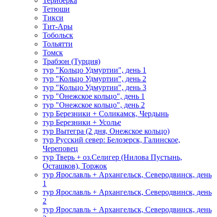
Териберка
Тетюши
Тикси
Тит-Ары
Тобольск
Тольятти
Томск
Трабзон (Турция)
тур "Кольцо Удмуртии", день 1
тур "Кольцо Удмуртии", день 2
тур "Кольцо Удмуртии", день 3
тур "Онежское кольцо", день 1
тур "Онежское кольцо", день 2
тур Березники + Соликамск, Чердынь
тур Березники + Усолье
тур Вытегра (2 дня, Онежское кольцо)
тур Русский север: Белозерск, Галинское,
Череповец
тур Тверь + оз.Селигер (Нилова Пустынь,
Осташков), Торжок
тур Ярославль + Архангельск, Северодвинск, день
1
тур Ярославль + Архангельск, Северодвинск, день
2
тур Ярославль + Архангельск, Северодвинск, день