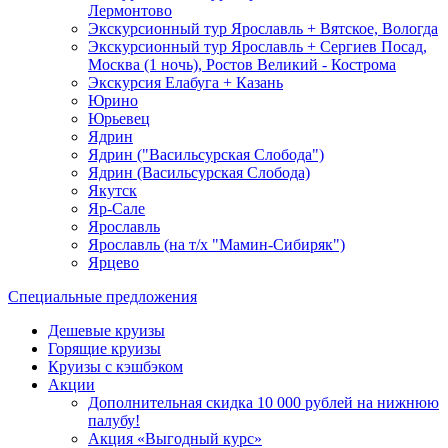
Лермонтово
Экскурсионный тур Ярославль + Вятское, Вологда
Экскурсионный тур Ярославль + Сергиев Посад,
Москва (1 ночь), Ростов Великий - Кострома
Экскурсия Елабуга + Казань
Юрино
Юрьевец
Ядрин
Ядрин ("Васильсурская Слобода")
Ядрин (Васильсурская Слобода)
Якутск
Яр-Сале
Ярославль
Ярославль (на т/х "Мамин-Сибиряк")
Ярцево
Специальные предложения
Дешевые круизы
Горящие круизы
Круизы с кэшбэком
Акции
Дополнительная скидка 10 000 рублей на нижнюю
палубу!
Акция «Выгодный курс»