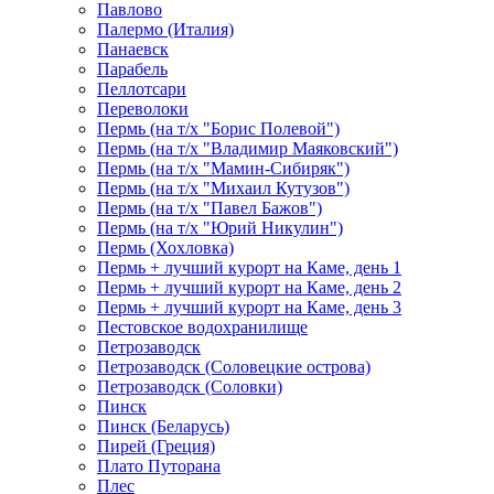
Павлово
Палермо (Италия)
Панаевск
Парабель
Пеллотсари
Переволоки
Пермь (на т/х "Борис Полевой")
Пермь (на т/х "Владимир Маяковский")
Пермь (на т/х "Мамин-Сибиряк")
Пермь (на т/х "Михаил Кутузов")
Пермь (на т/х "Павел Бажов")
Пермь (на т/х "Юрий Никулин")
Пермь (Хохловка)
Пермь + лучший курорт на Каме, день 1
Пермь + лучший курорт на Каме, день 2
Пермь + лучший курорт на Каме, день 3
Пестовское водохранилище
Петрозаводск
Петрозаводск (Соловецкие острова)
Петрозаводск (Соловки)
Пинск
Пинск (Беларусь)
Пирей (Греция)
Плато Путорана
Плес