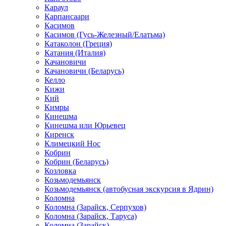
Караул
Карпансаари
Касимов
Касимов (Гусь-Железный/Елатьма)
Катаколон (Греция)
Катания (Италия)
Качановичи
Качановичи (Беларусь)
Келло
Кижи
Кий
Кимры
Кинешма
Кинешма или Юрьевец
Киренск
Климецкий Нос
Кобрин
Кобрин (Беларусь)
Козловка
Козьмодемьянск
Козьмодемьянск (автобусная экскурсия в Ядрин)
Коломна
Коломна (Зарайск, Серпухов)
Коломна (Зарайск, Таруса)
Коломна (Зарайск)