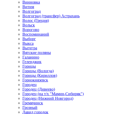
Винновка
Витим
Волгоград
Волгоград (трансфер) Астрахань
Волос (Греция)
Вольск
Ворогово
Воспоминаний
Выборг
Выкса
Вытегра
Вятские поляны
Галанино
Геленджик
Горицы
Горицы (Вологда)
Горицы (Кириллов)
Горнокнязевск
Городец
Городец (Дивеево)
Городец (на т/х "Мамин-Сибиряк")
Городец (Нижний Новгород)
Гремячинск
Грозный
Давид городок