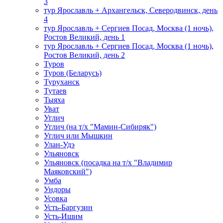
3
тур Ярославль + Архангельск, Северодвинск, день
4
тур Ярославль + Сергиев Посад, Москва (1 ночь),
Ростов Великий, день 1
тур Ярославль + Сергиев Посад, Москва (1 ночь),
Ростов Великий, день 2
Туров
Туров (Беларусь)
Туруханск
Тутаев
Тыяха
Уват
Углич
Углич (на т/х "Мамин-Сибиряк")
Углич или Мышкин
Улан-Удэ
Ульяновск
Ульяновск (посадка на т/х "Владимир
Маяковский")
Умба
Ундоры
Усовка
Усть-Баргузин
Усть-Ишим