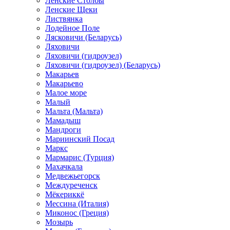
Ленские Столбы
Ленские Щеки
Листвянка
Лодейное Поле
Лясковичи (Беларусь)
Ляховичи
Ляховичи (гидроузел)
Ляховичи (гидроузел) (Беларусь)
Макарьев
Макарьево
Малое море
Малый
Мальта (Мальта)
Мамадыш
Мандроги
Мариинский Посад
Маркс
Мармарис (Турция)
Махачкала
Медвежьегорск
Междуреченск
Мёкериккё
Мессина (Италия)
Миконос (Греция)
Мозырь