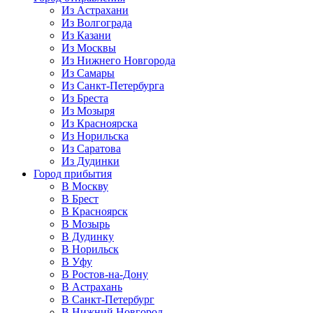
Из Астрахани
Из Волгограда
Из Казани
Из Москвы
Из Нижнего Новгорода
Из Самары
Из Санкт-Петербурга
Из Бреста
Из Мозыря
Из Красноярска
Из Норильска
Из Саратова
Из Дудинки
Город прибытия
В Москву
В Брест
В Красноярск
В Мозырь
В Дудинку
В Норильск
В Уфу
В Ростов-на-Дону
В Астрахань
В Санкт-Петербург
В Нижний Новгород