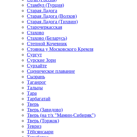
Стамбул (Турция)
Старая Ладога
Старая Ладога (Волхов)
Старая Ладога (Тихвин)
Старочеркасская
Стахово
Стахово (Беларусь)
Степной Кочевник
Стоянка у Московского Кремля
Сургут
Сурские Зори
Сурхайте
Сценическое плавание
Сызрань
Таганрог
Тальцы
Тара
Тарбагатай
Тверь
Тверь (Завидово)
Тверь (на т/х "Мамин-Сибиряк")
Тверь (Торжок)
Тевриз
Тёйсянсаари