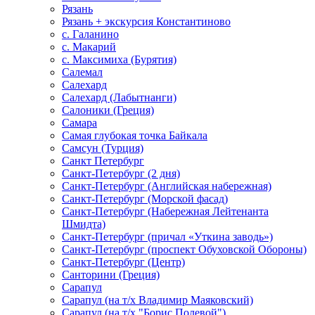
Рязань
Рязань + экскурсия Константиново
с. Галанино
с. Макарий
с. Максимиха (Бурятия)
Салемал
Салехард
Салехард (Лабытнанги)
Салоники (Греция)
Самара
Самая глубокая точка Байкала
Самсун (Турция)
Санкт Петербург
Санкт-Петербург (2 дня)
Санкт-Петербург (Английская набережная)
Санкт-Петербург (Морской фасад)
Санкт-Петербург (Набережная Лейтенанта
Шмидта)
Санкт-Петербург (причал «Уткина заводь»)
Санкт-Петербург (проспект Обуховской Обороны)
Санкт-Петербург (Центр)
Санторини (Греция)
Сарапул
Сарапул (на т/х Владимир Маяковский)
Сарапул (на т/х "Борис Полевой")