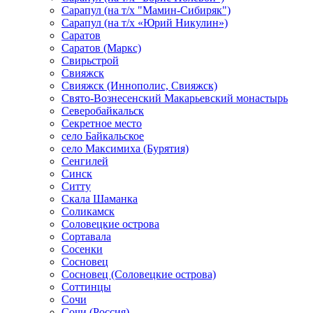
Сарапул (на т/х "Мамин-Сибиряк")
Сарапул (на т/х «Юрий Никулин»)
Саратов
Саратов (Маркс)
Свирьстрой
Свияжск
Свияжск (Иннополис, Свияжск)
Свято-Вознесенский Макарьевский монастырь
Северобайкальск
Секретное место
село Байкальское
село Максимиха (Бурятия)
Сенгилей
Синск
Ситту
Скала Шаманка
Соликамск
Соловецкие острова
Сортавала
Сосенки
Сосновец
Сосновец (Соловецкие острова)
Соттинцы
Сочи
Сочи (Россия)