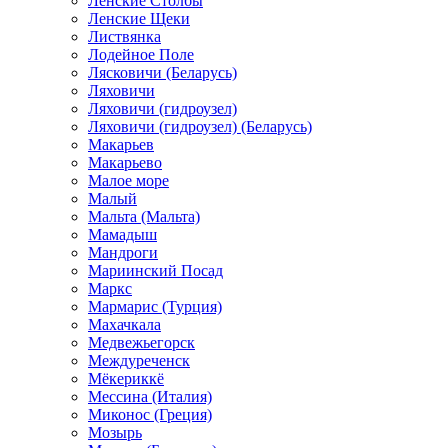
Ленские Столбы
Ленские Щеки
Листвянка
Лодейное Поле
Лясковичи (Беларусь)
Ляховичи
Ляховичи (гидроузел)
Ляховичи (гидроузел) (Беларусь)
Макарьев
Макарьево
Малое море
Малый
Мальта (Мальта)
Мамадыш
Мандроги
Мариинский Посад
Маркс
Мармарис (Турция)
Махачкала
Медвежьегорск
Междуреченск
Мёкериккё
Мессина (Италия)
Миконос (Греция)
Мозырь