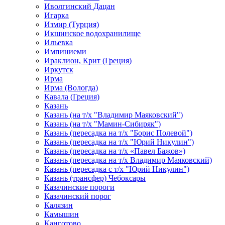
Иволгинский Дацан
Игарка
Измир (Турция)
Икшинское водохранилище
Ильевка
Импиниеми
Ираклион, Крит (Греция)
Иркутск
Ирма
Ирма (Вологда)
Кавала (Греция)
Казань
Казань (на т/х "Владимир Маяковский")
Казань (на т/х "Мамин-Сибиряк")
Казань (пересадка на т/х "Борис Полевой")
Казань (пересадка на т/х "Юрий Никулин")
Казань (пересадка на т/х «Павел Бажов»)
Казань (пересадка на т/х Владимир Маяковский)
Казань (пересадка с т/х "Юрий Никулин")
Казань (трансфер) Чебоксары
Казачинские пороги
Казачинский порог
Калязин
Камышин
Канготово