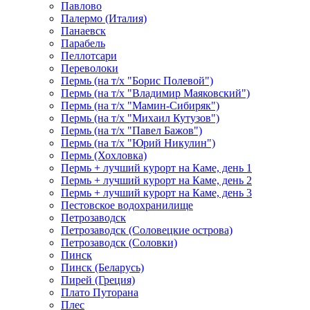
Павлово
Палермо (Италия)
Панаевск
Парабель
Пеллотсари
Переволоки
Пермь (на т/х "Борис Полевой")
Пермь (на т/х "Владимир Маяковский")
Пермь (на т/х "Мамин-Сибиряк")
Пермь (на т/х "Михаил Кутузов")
Пермь (на т/х "Павел Бажов")
Пермь (на т/х "Юрий Никулин")
Пермь (Хохловка)
Пермь + лучший курорт на Каме, день 1
Пермь + лучший курорт на Каме, день 2
Пермь + лучший курорт на Каме, день 3
Пестовское водохранилище
Петрозаводск
Петрозаводск (Соловецкие острова)
Петрозаводск (Соловки)
Пинск
Пинск (Беларусь)
Пирей (Греция)
Плато Путорана
Плес