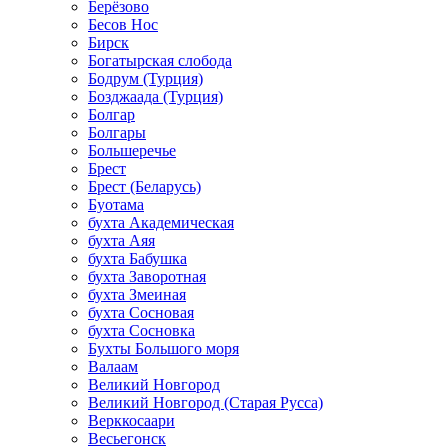
Берёзово
Бесов Нос
Бирск
Богатырская слобода
Бодрум (Турция)
Бозджаада (Турция)
Болгар
Болгары
Большеречье
Брест
Брест (Беларусь)
Буотама
бухта Академическая
бухта Аяя
бухта Бабушка
бухта Заворотная
бухта Змеиная
бухта Сосновая
бухта Сосновка
Бухты Большого моря
Валаам
Великий Новгород
Великий Новгород (Старая Русса)
Верккосаари
Весьегонск