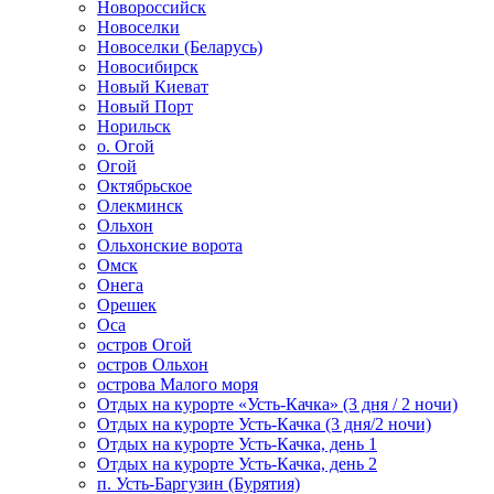
Новороссийск
Новоселки
Новоселки (Беларусь)
Новосибирск
Новый Киеват
Новый Порт
Норильск
о. Огой
Огой
Октябрьское
Олекминск
Ольхон
Ольхонские ворота
Омск
Онега
Орешек
Оса
остров Огой
остров Ольхон
острова Малого моря
Отдых на курорте «Усть-Качка» (3 дня / 2 ночи)
Отдых на курорте Усть-Качка (3 дня/2 ночи)
Отдых на курорте Усть-Качка, день 1
Отдых на курорте Усть-Качка, день 2
п. Усть-Баргузин (Бурятия)