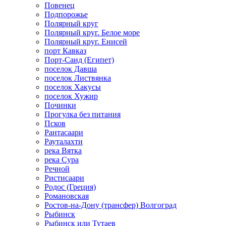
Повенец
Подпорожье
Полярный круг
Полярный круг. Белое море
Полярный круг. Енисей
порт Кавказ
Порт-Саид (Египет)
поселок Давша
поселок Листвянка
поселок Хакусы
поселок Хужир
Починки
Прогулка без питания
Псков
Рантасаари
Рауталахти
река Вятка
река Сура
Речной
Ристисаари
Родос (Греция)
Романовская
Ростов-на-Дону (трансфер) Волгоград
Рыбинск
Рыбинск или Тутаев