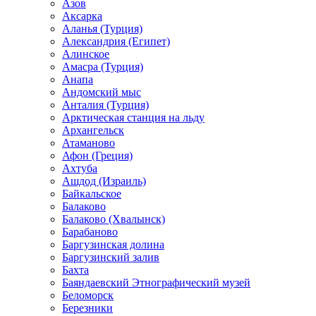
Азов
Аксарка
Аланья (Турция)
Александрия (Египет)
Алинское
Амасра (Турция)
Анапа
Андомский мыс
Анталия (Турция)
Арктическая станция на льду
Архангельск
Атаманово
Афон (Греция)
Ахтуба
Ашдод (Израиль)
Байкальское
Балаково
Балаково (Хвалынск)
Барабаново
Баргузинская долина
Баргузинский залив
Бахта
Баяндаевский Этнографический музей
Беломорск
Березники