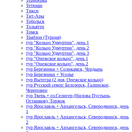
Териберка
Тетюши
Тикси
Тит-Ары
Тобольск
Тольятти
Томск
Трабзон (Турция)
тур "Кольцо Удмуртии", день 1
тур "Кольцо Удмуртии", день 2
тур "Кольцо Удмуртии", день 3
тур "Онежское кольцо", день 1
тур "Онежское кольцо", день 2
тур Березники + Соликамск, Чердынь
тур Березники + Усолье
тур Вытегра (2 дня, Онежское кольцо)
тур Русский север: Белозерск, Галинское,
Череповец
тур Тверь + оз.Селигер (Нилова Пустынь,
Осташков), Торжок
тур Ярославль + Архангельск, Северодвинск, день
1
тур Ярославль + Архангельск, Северодвинск, день
2
тур Ярославль + Архангельск, Северодвинск, день