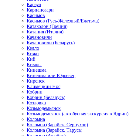
Караул
Карпансаари
Касимов
Касимов (Гусь-Железный/Елатьма)
Катаколон (Греция)
Катания (Италия)
Качановичи
Качановичи (Беларусь)
Келло
Кижи
Кий
Кимры
Кинешма
Кинешма или Юрьевец
Киренск
Климецкий Нос
Кобрин
Кобрин (Беларусь)
Козловка
Козьмодемьянск
Козьмодемьянск (автобусная экскурсия в Ядрин)
Коломна
Коломна (Зарайск, Серпухов)
Коломна (Зарайск, Таруса)
Коломна (Зарайск)