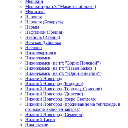
Мышкин
Мышкин (на т/х "Мамин-Сибиряк")
Мякисало
Наровля
Наровля (Беларусь)
Нарым
Нафплион (Греция)
Неаполь (Италия)
Невская Дубровка
Неелово
Нижневартовск
Нижнекамск
Нижнекамск (на т/х "Борис Полевой")
Нижнекамск (на т/х "Павел Бажов")
Нижнекамск (на т/х "Юрий Никулин")
Нижний Новгород
Нижний Новгород (Болдино)
Нижний Новгород (Городец, Семенов)
Нижний Новгород (Дивеево)
Нижний Новгород (озеро Светлояр)
Нижний Новгород (проживание на теплоходе, в
стоимость включен завтрак)
Нижний Новгород (Семенов)
Нижний Тагил
Никольское