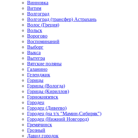
Винновка
Витим
Волгоград
Волгоград (трансфер) Астрахань
Волос (Греция)
Вольск
Ворогово
Воспоминаний
Выборг
Выкса
Вытегра
Вятские поляны
Галанино
Геленджик
Горицы
Горицы (Вологда)
Горицы (Кириллов)
Горнокнязевск
Городец
Городец (Дивеево)
Городец (на т/х "Мамин-Сибиряк")
Городец (Нижний Новгород)
Гремячинск
Грозный
Давид городок