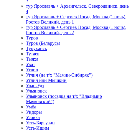
3
тур Ярославль + Архангельск, Северодвинск, день
4
тур Ярославль + Сергиев Посад, Москва (1 ночь),
Ростов Великий, день 1
тур Ярославль + Сергиев Посад, Москва (1 ночь),
Ростов Великий, день 2
Туров
Туров (Беларусь)
Туруханск
Тутаев
Тыяха
Уват
Углич
Углич (на т/х "Мамин-Сибиряк")
Углич или Мышкин
Улан-Удэ
Ульяновск
Ульяновск (посадка на т/х "Владимир
Маяковский")
Умба
Ундоры
Усовка
Усть-Баргузин
Усть-Ишим