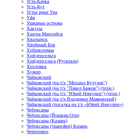
Усть-Качка
Усть-Кут
Устье реки Ура
Уфа
Ушканьи острова
Хакусы
Ханты-Мансийск
Хвалынск
Хвойный Бор
Хейнясенмаа
Хийденсельга
Хийденсельга (Рускеала)
Хохловка
Хужир
Чайковский
Чайковский (на т/х "Михаил Кутузов")
Чайковский (на т/х "Павел Бажов") (техн.)
Чайковский (на т/х "Юрий Никулин") (техн.)
Чайковский (на т/х Владимир Маяковский)
Чайковский (посадка на т/х «Юрий Никулин»)
Чебоксары
Чебоксары (Йошкар-Ола)
Чебоксары (Казань)
Чебоксары (трансфер) Казань
Череповец