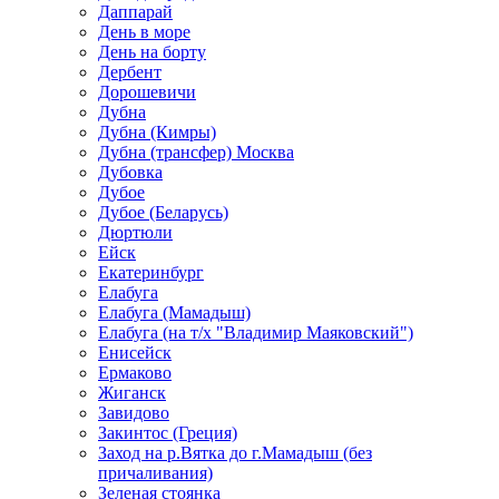
Даппарай
День в море
День на борту
Дербент
Дорошевичи
Дубна
Дубна (Кимры)
Дубна (трансфер) Москва
Дубовка
Дубое
Дубое (Беларусь)
Дюртюли
Ейск
Екатеринбург
Елабуга
Елабуга (Мамадыш)
Елабуга (на т/х "Владимир Маяковский")
Енисейск
Ермаково
Жиганск
Завидово
Закинтос (Греция)
Заход на р.Вятка до г.Мамадыш (без
причаливания)
Зеленая стоянка