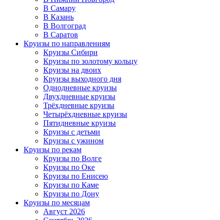
В Самару
В Казань
В Волгоград
В Саратов
Круизы по направлениям
Круизы Сибири
Круизы по золотому кольцу
Круизы на двоих
Круизы выходного дня
Однодневные круизы
Двухдневные круизы
Трёхдневные круизы
Четырёхдневные круизы
Пятидневные круизы
Круизы с детьми
Круизы с ужином
Круизы по рекам
Круизы по Волге
Круизы по Оке
Круизы по Енисею
Круизы по Каме
Круизы по Дону
Круизы по месяцам
Август 2026