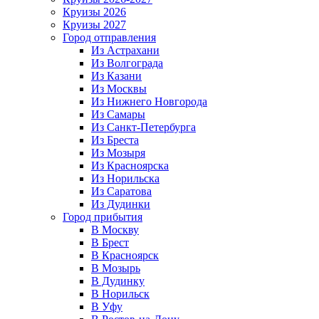
Круизы 2026
Круизы 2027
Город отправления
Из Астрахани
Из Волгограда
Из Казани
Из Москвы
Из Нижнего Новгорода
Из Самары
Из Санкт-Петербурга
Из Бреста
Из Мозыря
Из Красноярска
Из Норильска
Из Саратова
Из Дудинки
Город прибытия
В Москву
В Брест
В Красноярск
В Мозырь
В Дудинку
В Норильск
В Уфу