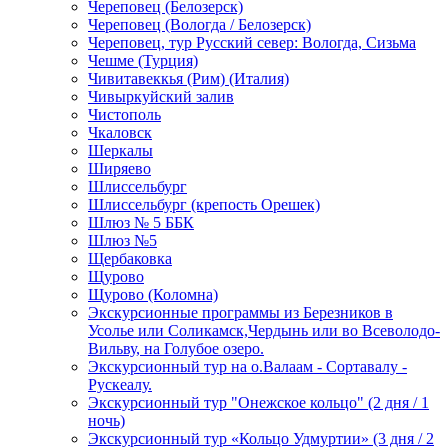
Череповец (Белозерск)
Череповец (Вологда / Белозерск)
Череповец, тур Русский север: Вологда, Сизьма
Чешме (Турция)
Чивитавеккья (Рим) (Италия)
Чивыркуйский залив
Чистополь
Чкаловск
Шеркалы
Ширяево
Шлиссельбург
Шлиссельбург (крепость Орешек)
Шлюз № 5 ББК
Шлюз №5
Щербаковка
Щурово
Щурово (Коломна)
Экскурсионные программы из Березников в
Усолье или Соликамск,Чердынь или во Всеволодо-
Вильву, на Голубое озеро.
Экскурсионный тур на о.Валаам - Сортавалу -
Рускеалу.
Экскурсионный тур "Онежское кольцо" (2 дня / 1
ночь)
Экскурсионный тур «Кольцо Удмуртии» (3 дня / 2