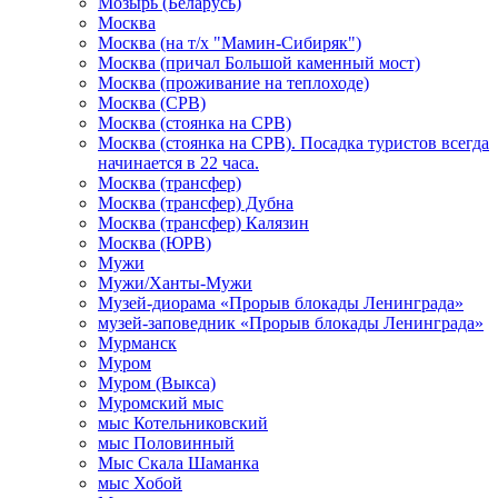
Мозырь (Беларусь)
Москва
Москва (на т/х "Мамин-Сибиряк")
Москва (причал Большой каменный мост)
Москва (проживание на теплоходе)
Москва (СРВ)
Москва (стоянка на СРВ)
Москва (стоянка на СРВ). Посадка туристов всегда
начинается в 22 часа.
Москва (трансфер)
Москва (трансфер) Дубна
Москва (трансфер) Калязин
Москва (ЮРВ)
Мужи
Мужи/Ханты-Мужи
Музей-диорама «Прорыв блокады Ленинграда»
музей-заповедник «Прорыв блокады Ленинграда»
Мурманск
Муром
Муром (Выкса)
Муромский мыс
мыс Котельниковский
мыс Половинный
Мыс Скала Шаманка
мыс Хобой