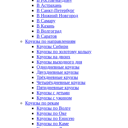
В Ростов-на-Дону
В Астрахань
В Санкт-Петербург
В Нижний Новгород
В Самару
В Казань
В Волгоград
В Саратов
Круизы по направлениям
Круизы Сибири
Круизы по золотому кольцу
Круизы на двоих
Круизы выходного дня
Однодневные круизы
Двухдневные круизы
Трёхдневные круизы
Четырёхдневные круизы
Пятидневные круизы
Круизы с детьми
Круизы с ужином
Круизы по рекам
Круизы по Волге
Круизы по Оке
Круизы по Енисею
Круизы по Каме