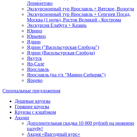
Лермонтово
Экскурсионный тур Ярославль + Вятское, Вологда
Экскурсионный тур Ярославль + Сергиев Посад,
Москва (1 ночь), Ростов Великий - Кострома
Экскурсия Елабуга + Казань
Юрино
Юрьевец
Ядрин
Ядрин ("Васильсурская Слобода")
Ядрин (Васильсурская Слобода)
Якутск
Яр-Сале
Ярославль
Ярославль (на т/х "Мамин-Сибиряк")
Ярцево
Специальные предложения
Дешевые круизы
Горящие круизы
Круизы с кэшбэком
Акции
Дополнительная скидка 10 000 рублей на нижнюю
палубу!
Акция «Выгодный курс»