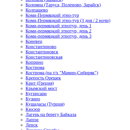
Коломна (Таруса, Поленово, Зарайск)
Колпашево
Коми-Пермяцкий этно-тур
Коми-Пермяцкий этно-тур (3 дня / 2 ночи)
Коми-пермяцкий этнотур, день 1
Коми-пермяцкий этнотур, день 2
Коми-пермяцкий этнотур, день 3
Коневец
Константиново
Константиновск
Константиновская
Коприно
Кострома
Кострома (на т/х "Мамин-Сибиряк")
Крепость Орешек
Крит (Греция)
Крымский мост
Кугрисари
Кузино
Кушадасы (Турция)
Кюсюр
Лагерь на берегу Байкала
Лаппи
Ленск