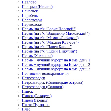
Павлово
Палермо (Италия)
Панаевск
Парабель
Пеллотсари
Переволоки
Пермь (на т/х "Борис Полевой")
Пермь (на т/х "Владимир Маяковский")
Пермь (на т/х "Мамин-Сибиряк")
Пермь (на т/х "Михаил Кутузов")
Пермь (на т/х "Павел Бажов")
Пермь (на т/х "Юрий Никулин")
Пермь (Хохловка)
Пермь + лучший курорт на Каме, день 1
Пермь + лучший курорт на Каме, день 2
Пермь + лучший курорт на Каме, день 3
Пестовское водохранилище
Петрозаводск
Петрозаводск (Соловецкие острова)
Петрозаводск (Соловки)
Пинск
Пинск (Беларусь)
Пирей (Греция)
Плато Путорана
Плес