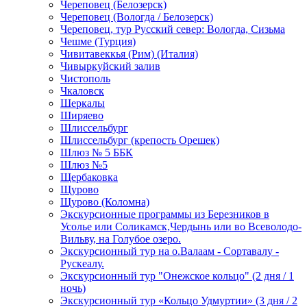
Череповец (Белозерск)
Череповец (Вологда / Белозерск)
Череповец, тур Русский север: Вологда, Сизьма
Чешме (Турция)
Чивитавеккья (Рим) (Италия)
Чивыркуйский залив
Чистополь
Чкаловск
Шеркалы
Ширяево
Шлиссельбург
Шлиссельбург (крепость Орешек)
Шлюз № 5 ББК
Шлюз №5
Щербаковка
Щурово
Щурово (Коломна)
Экскурсионные программы из Березников в
Усолье или Соликамск,Чердынь или во Всеволодо-
Вильву, на Голубое озеро.
Экскурсионный тур на о.Валаам - Сортавалу -
Рускеалу.
Экскурсионный тур "Онежское кольцо" (2 дня / 1
ночь)
Экскурсионный тур «Кольцо Удмуртии» (3 дня / 2