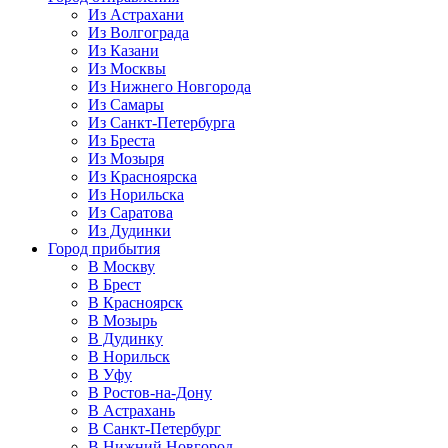
Из Астрахани
Из Волгограда
Из Казани
Из Москвы
Из Нижнего Новгорода
Из Самары
Из Санкт-Петербурга
Из Бреста
Из Мозыря
Из Красноярска
Из Норильска
Из Саратова
Из Дудинки
Город прибытия
В Москву
В Брест
В Красноярск
В Мозырь
В Дудинку
В Норильск
В Уфу
В Ростов-на-Дону
В Астрахань
В Санкт-Петербург
В Нижний Новгород