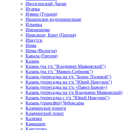
Иволгинский Дацан
Игарка
Измир (Турция)
Икшинское водохранилище
Ильевка
Импиниеми
Ираклион, Крит (Греция)
Иркутск
Ирма
Ирма (Вологда)
Кавала (Греция)
Казань
Казань (на т/х "Владимир Маяковский")
Казань (на т/х "Мамин-Сибиряк")
Казань (пересадка на т/х "Борис Полевой")
Казань (пересадка на т/х "Юрий Никулин")
Казань (пересадка на т/х «Павел Бажов»)
Казань (пересадка на т/х Владимир Маяковский)
Казань (пересадка с т/х "Юрий Никулин")
Казань (трансфер) Чебоксары
Казачинские пороги
Казачинский порог
Калязин
Камышин
Канготово