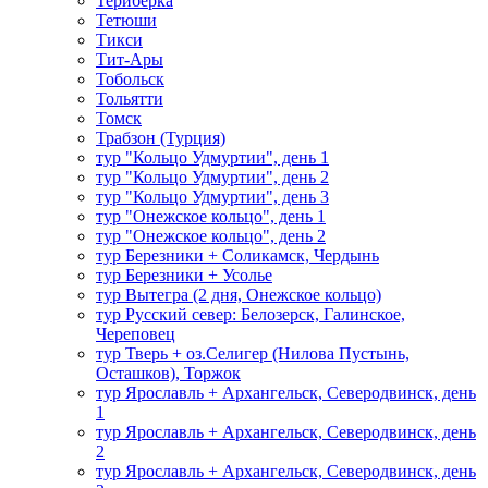
Териберка
Тетюши
Тикси
Тит-Ары
Тобольск
Тольятти
Томск
Трабзон (Турция)
тур "Кольцо Удмуртии", день 1
тур "Кольцо Удмуртии", день 2
тур "Кольцо Удмуртии", день 3
тур "Онежское кольцо", день 1
тур "Онежское кольцо", день 2
тур Березники + Соликамск, Чердынь
тур Березники + Усолье
тур Вытегра (2 дня, Онежское кольцо)
тур Русский север: Белозерск, Галинское,
Череповец
тур Тверь + оз.Селигер (Нилова Пустынь,
Осташков), Торжок
тур Ярославль + Архангельск, Северодвинск, день
1
тур Ярославль + Архангельск, Северодвинск, день
2
тур Ярославль + Архангельск, Северодвинск, день