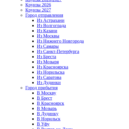
Круизы 2026
Круизы 2027
Город отправления
Из Астрахани
Из Волгограда
Из Казани
Из Москвы
Из Нижнего Новгорода
Из Самары
Из Санкт-Петербурга
Из Бреста
Из Мозыря
Из Красноярска
Из Норильска
Из Саратова
Из Дудинки
Город прибытия
В Москву
В Брест
В Красноярск
В Мозырь
В Дудинку
В Норильск
В Уфу