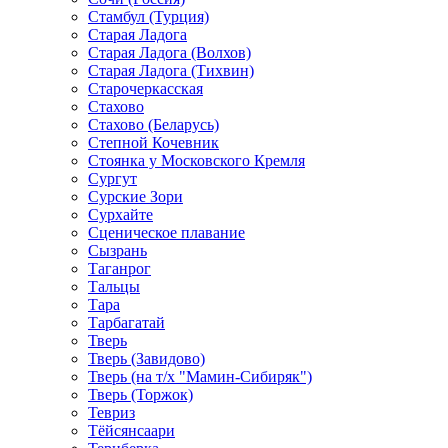
Стамбул (Турция)
Старая Ладога
Старая Ладога (Волхов)
Старая Ладога (Тихвин)
Старочеркасская
Стахово
Стахово (Беларусь)
Степной Кочевник
Стоянка у Московского Кремля
Сургут
Сурские Зори
Сурхайте
Сценическое плавание
Сызрань
Таганрог
Тальцы
Тара
Тарбагатай
Тверь
Тверь (Завидово)
Тверь (на т/х "Мамин-Сибиряк")
Тверь (Торжок)
Тевриз
Тёйсянсаари