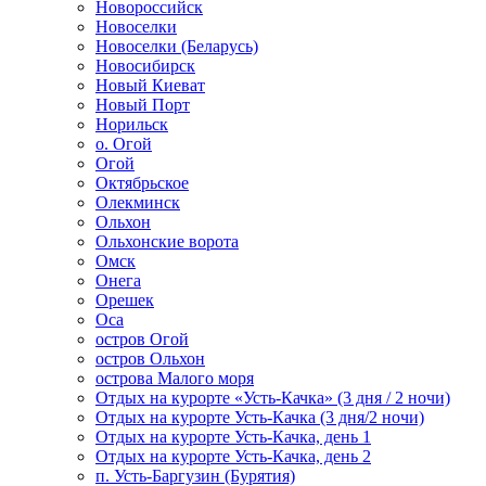
Новороссийск
Новоселки
Новоселки (Беларусь)
Новосибирск
Новый Киеват
Новый Порт
Норильск
о. Огой
Огой
Октябрьское
Олекминск
Ольхон
Ольхонские ворота
Омск
Онега
Орешек
Оса
остров Огой
остров Ольхон
острова Малого моря
Отдых на курорте «Усть-Качка» (3 дня / 2 ночи)
Отдых на курорте Усть-Качка (3 дня/2 ночи)
Отдых на курорте Усть-Качка, день 1
Отдых на курорте Усть-Качка, день 2
п. Усть-Баргузин (Бурятия)