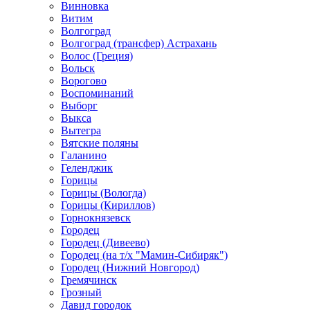
Винновка
Витим
Волгоград
Волгоград (трансфер) Астрахань
Волос (Греция)
Вольск
Ворогово
Воспоминаний
Выборг
Выкса
Вытегра
Вятские поляны
Галанино
Геленджик
Горицы
Горицы (Вологда)
Горицы (Кириллов)
Горнокнязевск
Городец
Городец (Дивеево)
Городец (на т/х "Мамин-Сибиряк")
Городец (Нижний Новгород)
Гремячинск
Грозный
Давид городок