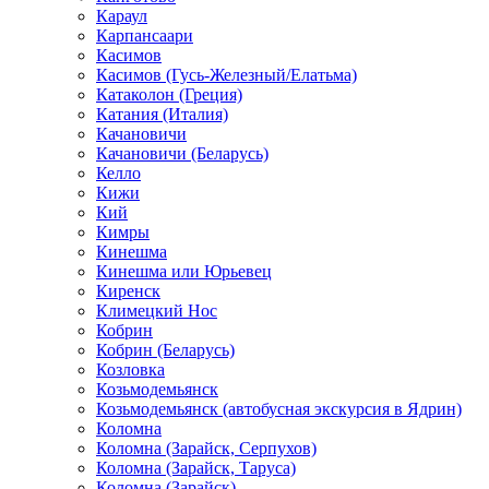
Караул
Карпансаари
Касимов
Касимов (Гусь-Железный/Елатьма)
Катаколон (Греция)
Катания (Италия)
Качановичи
Качановичи (Беларусь)
Келло
Кижи
Кий
Кимры
Кинешма
Кинешма или Юрьевец
Киренск
Климецкий Нос
Кобрин
Кобрин (Беларусь)
Козловка
Козьмодемьянск
Козьмодемьянск (автобусная экскурсия в Ядрин)
Коломна
Коломна (Зарайск, Серпухов)
Коломна (Зарайск, Таруса)
Коломна (Зарайск)