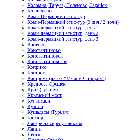
Коломна (Таруса, Поленово, Зарайск)
Колпашево
Коми-Пермяцкий этно-тур
Коми-Пермяцкий этно-тур (3 дня / 2 ночи)
Коми-пермяцкий этнотур, день 1
Коми-пермяцкий этнотур, день 2
Коми-пермяцкий этнотур, день 3
Коневец
Константиново
Константиновск
Константиновская
Коприно
Кострома
Кострома (на т/х "Мамин-Сибиряк")
Крепость Орешек
Крит (Греция)
Крымский мост
Кугрисари
Кузино
Кушадасы (Турция)
Кюсюр
Лагерь на берегу Байкала
Лаппи
Ленск