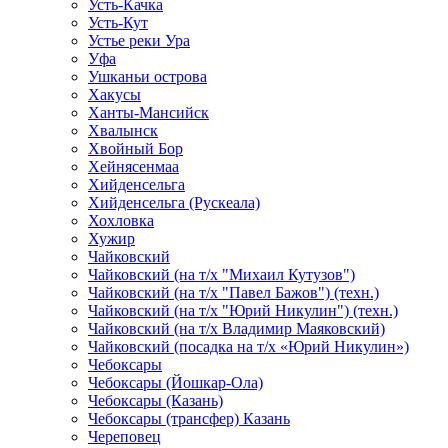
Усть-Качка
Усть-Кут
Устье реки Ура
Уфа
Ушканьи острова
Хакусы
Ханты-Мансийск
Хвалынск
Хвойный Бор
Хейнясенмаа
Хийденсельга
Хийденсельга (Рускеала)
Хохловка
Хужир
Чайковский
Чайковский (на т/х "Михаил Кутузов")
Чайковский (на т/х "Павел Бажов") (техн.)
Чайковский (на т/х "Юрий Никулин") (техн.)
Чайковский (на т/х Владимир Маяковский)
Чайковский (посадка на т/х «Юрий Никулин»)
Чебоксары
Чебоксары (Йошкар-Ола)
Чебоксары (Казань)
Чебоксары (трансфер) Казань
Череповец