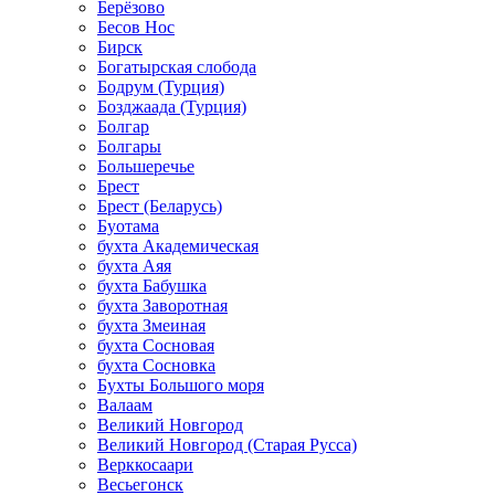
Берёзово
Бесов Нос
Бирск
Богатырская слобода
Бодрум (Турция)
Бозджаада (Турция)
Болгар
Болгары
Большеречье
Брест
Брест (Беларусь)
Буотама
бухта Академическая
бухта Аяя
бухта Бабушка
бухта Заворотная
бухта Змеиная
бухта Сосновая
бухта Сосновка
Бухты Большого моря
Валаам
Великий Новгород
Великий Новгород (Старая Русса)
Верккосаари
Весьегонск