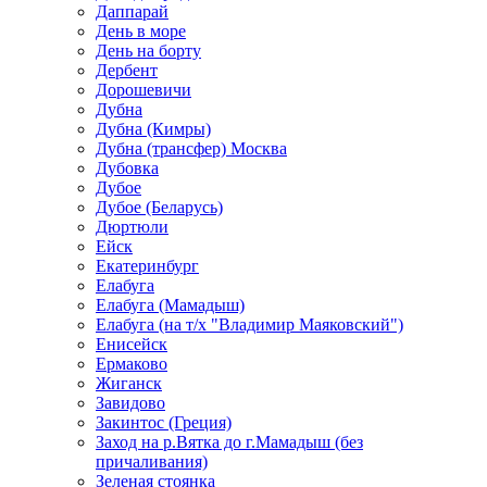
Даппарай
День в море
День на борту
Дербент
Дорошевичи
Дубна
Дубна (Кимры)
Дубна (трансфер) Москва
Дубовка
Дубое
Дубое (Беларусь)
Дюртюли
Ейск
Екатеринбург
Елабуга
Елабуга (Мамадыш)
Елабуга (на т/х "Владимир Маяковский")
Енисейск
Ермаково
Жиганск
Завидово
Закинтос (Греция)
Заход на р.Вятка до г.Мамадыш (без
причаливания)
Зеленая стоянка