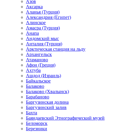
Азов
Аксарка
Аланья (Турция)
Александрия (Египет)
Алинское
Амасра (Турция)
Анапа
Андомский мыс
Анталия (Турция)
Арктическая станция на льду
Архангельск
Атаманово
Афон (Греция)
Ахтуба
Ашдод (Израиль)
Байкальское
Балаково
Балаково (Хвалынск)
Барабаново
Баргузинская долина
Баргузинский залив
Бахта
Баяндаевский Этнографический музей
Беломорск
Березники