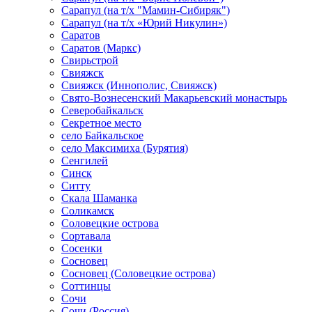
Сарапул (на т/х "Мамин-Сибиряк")
Сарапул (на т/х «Юрий Никулин»)
Саратов
Саратов (Маркс)
Свирьстрой
Свияжск
Свияжск (Иннополис, Свияжск)
Свято-Вознесенский Макарьевский монастырь
Северобайкальск
Секретное место
село Байкальское
село Максимиха (Бурятия)
Сенгилей
Синск
Ситту
Скала Шаманка
Соликамск
Соловецкие острова
Сортавала
Сосенки
Сосновец
Сосновец (Соловецкие острова)
Соттинцы
Сочи
Сочи (Россия)