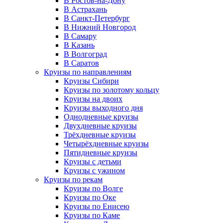
В Ростов-на-Дону
В Астрахань
В Санкт-Петербург
В Нижний Новгород
В Самару
В Казань
В Волгоград
В Саратов
Круизы по направлениям
Круизы Сибири
Круизы по золотому кольцу
Круизы на двоих
Круизы выходного дня
Однодневные круизы
Двухдневные круизы
Трёхдневные круизы
Четырёхдневные круизы
Пятидневные круизы
Круизы с детьми
Круизы с ужином
Круизы по рекам
Круизы по Волге
Круизы по Оке
Круизы по Енисею
Круизы по Каме