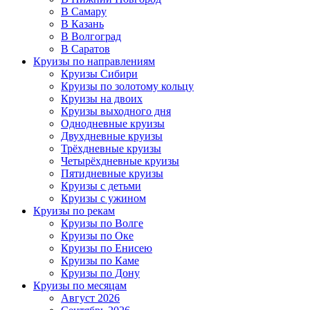
В Самару
В Казань
В Волгоград
В Саратов
Круизы по направлениям
Круизы Сибири
Круизы по золотому кольцу
Круизы на двоих
Круизы выходного дня
Однодневные круизы
Двухдневные круизы
Трёхдневные круизы
Четырёхдневные круизы
Пятидневные круизы
Круизы с детьми
Круизы с ужином
Круизы по рекам
Круизы по Волге
Круизы по Оке
Круизы по Енисею
Круизы по Каме
Круизы по Дону
Круизы по месяцам
Август 2026