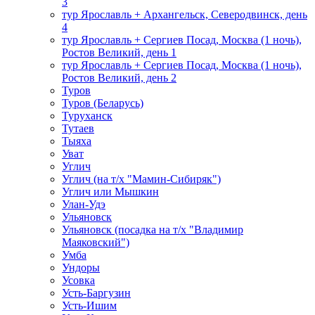
3
тур Ярославль + Архангельск, Северодвинск, день
4
тур Ярославль + Сергиев Посад, Москва (1 ночь),
Ростов Великий, день 1
тур Ярославль + Сергиев Посад, Москва (1 ночь),
Ростов Великий, день 2
Туров
Туров (Беларусь)
Туруханск
Тутаев
Тыяха
Уват
Углич
Углич (на т/х "Мамин-Сибиряк")
Углич или Мышкин
Улан-Удэ
Ульяновск
Ульяновск (посадка на т/х "Владимир
Маяковский")
Умба
Ундоры
Усовка
Усть-Баргузин
Усть-Ишим