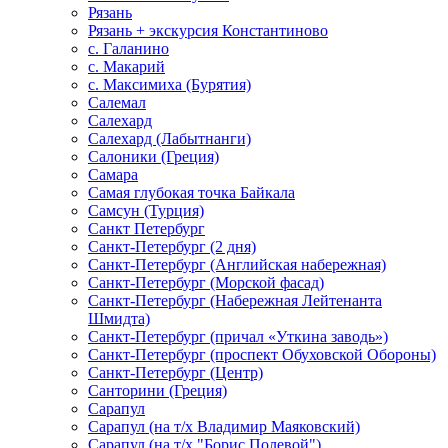
Рязань
Рязань + экскурсия Константиново
с. Галанино
с. Макарий
с. Максимиха (Бурятия)
Салемал
Салехард
Салехард (Лабытнанги)
Салоники (Греция)
Самара
Самая глубокая точка Байкала
Самсун (Турция)
Санкт Петербург
Санкт-Петербург (2 дня)
Санкт-Петербург (Английская набережная)
Санкт-Петербург (Морской фасад)
Санкт-Петербург (Набережная Лейтенанта
Шмидта)
Санкт-Петербург (причал «Уткина заводь»)
Санкт-Петербург (проспект Обуховской Обороны)
Санкт-Петербург (Центр)
Санторини (Греция)
Сарапул
Сарапул (на т/х Владимир Маяковский)
Сарапул (на т/х "Борис Полевой")