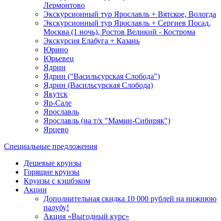
Лермонтово
Экскурсионный тур Ярославль + Вятское, Вологда
Экскурсионный тур Ярославль + Сергиев Посад,
Москва (1 ночь), Ростов Великий - Кострома
Экскурсия Елабуга + Казань
Юрино
Юрьевец
Ядрин
Ядрин ("Васильсурская Слобода")
Ядрин (Васильсурская Слобода)
Якутск
Яр-Сале
Ярославль
Ярославль (на т/х "Мамин-Сибиряк")
Ярцево
Специальные предложения
Дешевые круизы
Горящие круизы
Круизы с кэшбэком
Акции
Дополнительная скидка 10 000 рублей на нижнюю
палубу!
Акция «Выгодный курс»