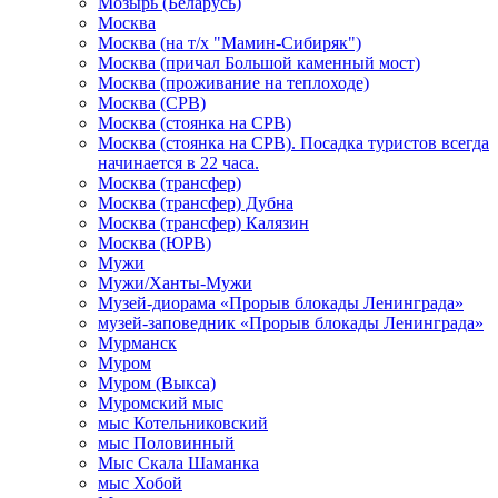
Мозырь (Беларусь)
Москва
Москва (на т/х "Мамин-Сибиряк")
Москва (причал Большой каменный мост)
Москва (проживание на теплоходе)
Москва (СРВ)
Москва (стоянка на СРВ)
Москва (стоянка на СРВ). Посадка туристов всегда
начинается в 22 часа.
Москва (трансфер)
Москва (трансфер) Дубна
Москва (трансфер) Калязин
Москва (ЮРВ)
Мужи
Мужи/Ханты-Мужи
Музей-диорама «Прорыв блокады Ленинграда»
музей-заповедник «Прорыв блокады Ленинграда»
Мурманск
Муром
Муром (Выкса)
Муромский мыс
мыс Котельниковский
мыс Половинный
Мыс Скала Шаманка
мыс Хобой