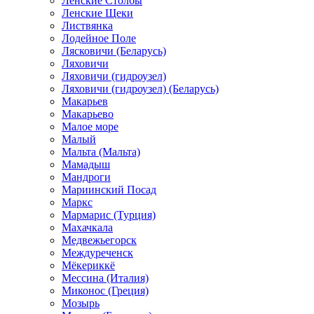
Ленские Столбы
Ленские Щеки
Листвянка
Лодейное Поле
Лясковичи (Беларусь)
Ляховичи
Ляховичи (гидроузел)
Ляховичи (гидроузел) (Беларусь)
Макарьев
Макарьево
Малое море
Малый
Мальта (Мальта)
Мамадыш
Мандроги
Мариинский Посад
Маркс
Мармарис (Турция)
Махачкала
Медвежьегорск
Междуреченск
Мёкериккё
Мессина (Италия)
Миконос (Греция)
Мозырь