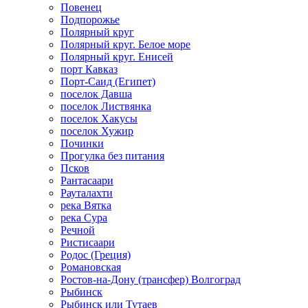
Повенец
Подпорожье
Полярный круг
Полярный круг. Белое море
Полярный круг. Енисей
порт Кавказ
Порт-Саид (Египет)
поселок Давша
поселок Листвянка
поселок Хакусы
поселок Хужир
Починки
Прогулка без питания
Псков
Рантасаари
Рауталахти
река Вятка
река Сура
Речной
Ристисаари
Родос (Греция)
Романовская
Ростов-на-Дону (трансфер) Волгоград
Рыбинск
Рыбинск или Тутаев