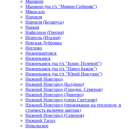
Мышкин
Мышкин (на т/х "Мамин-Сибиряк")
Мякисало
Наровля
Наровля (Беларусь)
Нарым
Нафплион (Греция)
Неаполь (Италия)
Невская Дубровка
Неелово
Нижневартовск
Нижнекамск
Нижнекамск (на т/х "Борис Полевой")
Нижнекамск (на т/х "Павел Бажов")
Нижнекамск (на т/х "Юрий Никулин")
Нижний Новгород
Нижний Новгород (Болдино)
Нижний Новгород (Городец, Семенов)
Нижний Новгород (Дивеево)
Нижний Новгород (озеро Светлояр)
Нижний Новгород (проживание на теплоходе, в
стоимость включен завтрак)
Нижний Новгород (Семенов)
Нижний Тагил
Никольское