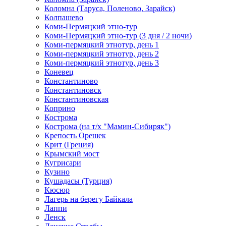
Коломна (Таруса, Поленово, Зарайск)
Колпашево
Коми-Пермяцкий этно-тур
Коми-Пермяцкий этно-тур (3 дня / 2 ночи)
Коми-пермяцкий этнотур, день 1
Коми-пермяцкий этнотур, день 2
Коми-пермяцкий этнотур, день 3
Коневец
Константиново
Константиновск
Константиновская
Коприно
Кострома
Кострома (на т/х "Мамин-Сибиряк")
Крепость Орешек
Крит (Греция)
Крымский мост
Кугрисари
Кузино
Кушадасы (Турция)
Кюсюр
Лагерь на берегу Байкала
Лаппи
Ленск