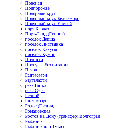
Повенец
Подпорожье
Полярный круг
Полярный круг. Белое море
Полярный круг. Енисей
порт Кавказ
Порт-Саид (Египет)
поселок Давша
поселок Листвянка
поселок Хакусы
поселок Хужир
Починки
Прогулка без питания
Псков
Рантасаари
Рауталахти
река Вятка
река Сура
Речной
Ристисаари
Родос (Греция)
Романовская
Ростов-на-Дону (трансфер) Волгоград
Рыбинск
Рыбинск или Тутаев