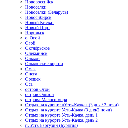
Новороссийск
Новоселки
Новоселки (Беларусь)
Новосибирск
Новый Киеват
Новый Порт
Норильск
о. Огой
Огой
Октябрьское
Олекминск
Ольхон
Ольхонские ворота
Омск
Онега
Орешек
Оса
остров Огой
остров Ольхон
острова Малого моря
Отдых на курорте «Усть-Качка» (3 дня / 2 ночи)
Отдых на курорте Усть-Качка (3 дня/2 ночи)
Отдых на курорте Усть-Качка, день 1
Отдых на курорте Усть-Качка, день 2
п. Усть-Баргузин (Бурятия)