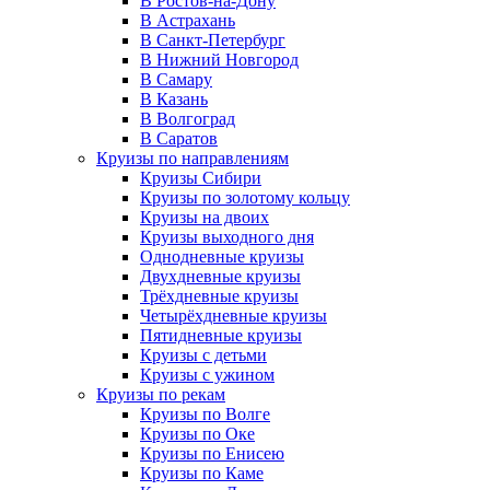
В Ростов-на-Дону
В Астрахань
В Санкт-Петербург
В Нижний Новгород
В Самару
В Казань
В Волгоград
В Саратов
Круизы по направлениям
Круизы Сибири
Круизы по золотому кольцу
Круизы на двоих
Круизы выходного дня
Однодневные круизы
Двухдневные круизы
Трёхдневные круизы
Четырёхдневные круизы
Пятидневные круизы
Круизы с детьми
Круизы с ужином
Круизы по рекам
Круизы по Волге
Круизы по Оке
Круизы по Енисею
Круизы по Каме