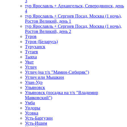
3
тур Ярославль + Архангельск, Северодвинск, день
4
тур Ярославль + Сергиев Посад, Москва (1 ночь),
Ростов Великий, день 1
тур Ярославль + Сергиев Посад, Москва (1 ночь),
Ростов Великий, день 2
Туров
Туров (Беларусь)
Туруханск
Тутаев
Тыяха
Уват
Углич
Углич (на т/х "Мамин-Сибиряк")
Углич или Мышкин
Улан-Удэ
Ульяновск
Ульяновск (посадка на т/х "Владимир
Маяковский")
Умба
Ундоры
Усовка
Усть-Баргузин
Усть-Ишим