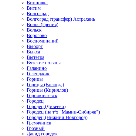
Винновка
Витим
Волгоград
Волгоград (трансфер) Астрахань
Волос (Греция)
Вольск
Ворогово
Воспоминаний
Выборг
Выкса
Вытегра
Вятские поляны
Галанино
Геленджик
Горицы
Горицы (Вологда)
Горицы (Кириллов)
Горнокнязевск
Городец
Городец (Дивеево)
Городец (на т/х "Мамин-Сибиряк")
Городец (Нижний Новгород)
Гремячинск
Грозный
Давид городок