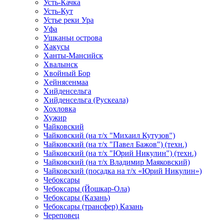
Усть-Качка
Усть-Кут
Устье реки Ура
Уфа
Ушканьи острова
Хакусы
Ханты-Мансийск
Хвалынск
Хвойный Бор
Хейнясенмаа
Хийденсельга
Хийденсельга (Рускеала)
Хохловка
Хужир
Чайковский
Чайковский (на т/х "Михаил Кутузов")
Чайковский (на т/х "Павел Бажов") (техн.)
Чайковский (на т/х "Юрий Никулин") (техн.)
Чайковский (на т/х Владимир Маяковский)
Чайковский (посадка на т/х «Юрий Никулин»)
Чебоксары
Чебоксары (Йошкар-Ола)
Чебоксары (Казань)
Чебоксары (трансфер) Казань
Череповец