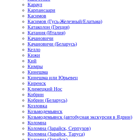
Караул
Карпансаари
Касимов
Касимов (Гусь-Железный/Елатьма)
Катаколон (Греция)
Катания (Италия)
Качановичи
Качановичи (Беларусь)
Келло
Кижи
Кий
Кимры
Кинешма
Кинешма или Юрьевец
Киренск
Климецкий Нос
Кобрин
Кобрин (Беларусь)
Козловка
Козьмодемьянск
Козьмодемьянск (автобусная экскурсия в Ядрин)
Коломна
Коломна (Зарайск, Серпухов)
Коломна (Зарайск, Таруса)
Коломна (Зарайск)