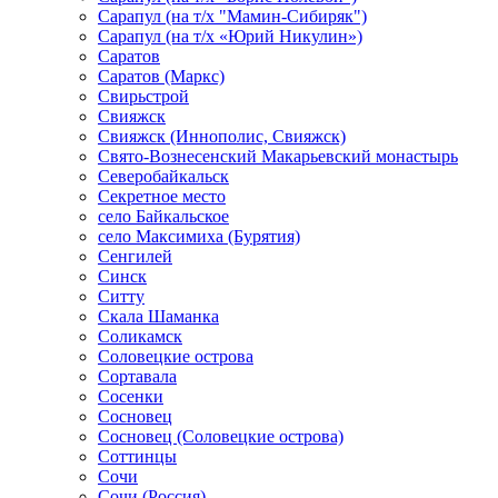
Сарапул (на т/х "Мамин-Сибиряк")
Сарапул (на т/х «Юрий Никулин»)
Саратов
Саратов (Маркс)
Свирьстрой
Свияжск
Свияжск (Иннополис, Свияжск)
Свято-Вознесенский Макарьевский монастырь
Северобайкальск
Секретное место
село Байкальское
село Максимиха (Бурятия)
Сенгилей
Синск
Ситту
Скала Шаманка
Соликамск
Соловецкие острова
Сортавала
Сосенки
Сосновец
Сосновец (Соловецкие острова)
Соттинцы
Сочи
Сочи (Россия)