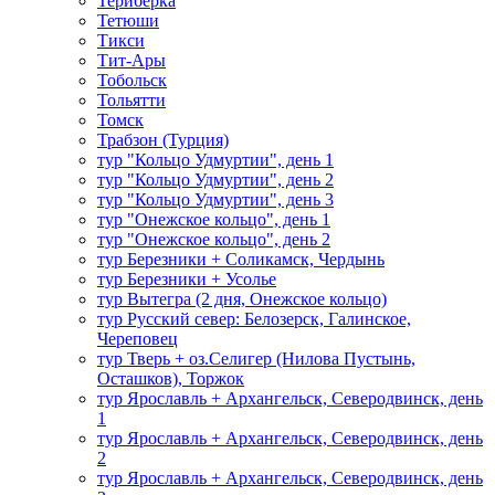
Териберка
Тетюши
Тикси
Тит-Ары
Тобольск
Тольятти
Томск
Трабзон (Турция)
тур "Кольцо Удмуртии", день 1
тур "Кольцо Удмуртии", день 2
тур "Кольцо Удмуртии", день 3
тур "Онежское кольцо", день 1
тур "Онежское кольцо", день 2
тур Березники + Соликамск, Чердынь
тур Березники + Усолье
тур Вытегра (2 дня, Онежское кольцо)
тур Русский север: Белозерск, Галинское,
Череповец
тур Тверь + оз.Селигер (Нилова Пустынь,
Осташков), Торжок
тур Ярославль + Архангельск, Северодвинск, день
1
тур Ярославль + Архангельск, Северодвинск, день
2
тур Ярославль + Архангельск, Северодвинск, день