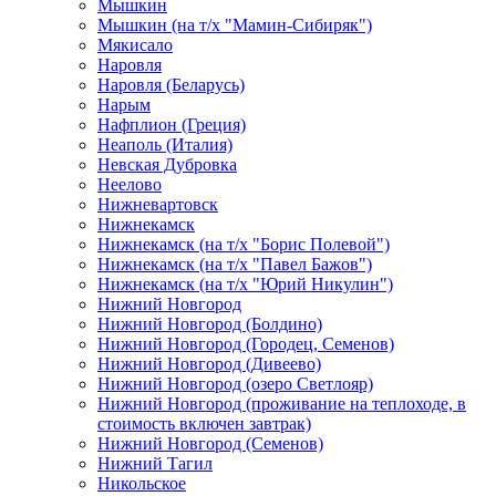
Мышкин
Мышкин (на т/х "Мамин-Сибиряк")
Мякисало
Наровля
Наровля (Беларусь)
Нарым
Нафплион (Греция)
Неаполь (Италия)
Невская Дубровка
Неелово
Нижневартовск
Нижнекамск
Нижнекамск (на т/х "Борис Полевой")
Нижнекамск (на т/х "Павел Бажов")
Нижнекамск (на т/х "Юрий Никулин")
Нижний Новгород
Нижний Новгород (Болдино)
Нижний Новгород (Городец, Семенов)
Нижний Новгород (Дивеево)
Нижний Новгород (озеро Светлояр)
Нижний Новгород (проживание на теплоходе, в
стоимость включен завтрак)
Нижний Новгород (Семенов)
Нижний Тагил
Никольское