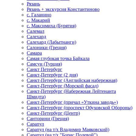
Рязань
Рязань + экскурсия Константиново
с. Галанино
с. Макарий
с. Максимиха (Бурятия)
Салемал
Салехард
Салехард (Лабытнанги)
Салоники (Греция)
Самара
Самая глубокая точка Байкала
Самсун (Турция)
Санкт Петербург
Санкт-Петербург (2 дня)
Санкт-Петербург (Английская набережная)
Санкт-Петербург (Морской фасад)
Санкт-Петербург (Набережная Лейтенанта
Шмидта)
Санкт-Петербург (причал «Уткина заводь»)
Санкт-Петербург (проспект Обуховской Обороны)
Санкт-Петербург (Центр)
Санторини (Греция)
Сарапул
Сарапул (на т/х Владимир Маяковский)
Сарапул (на т/х "Борис Полевой")