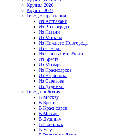
Круизы 2026
Круизы 2027
Город отправления
Из Астрахани
Из Волгограда
Из Казани
Из Москвы
Из Нижнего Новгорода
Из Самары
Из Санкт-Петербурга
Из Бреста
Из Мозыря
Из Красноярска
Из Норильска
Из Саратова
Из Дудинки
Город прибытия
В Москву
В Брест
В Красноярск
В Мозырь
В Дудинку
В Норильск
В Уфу