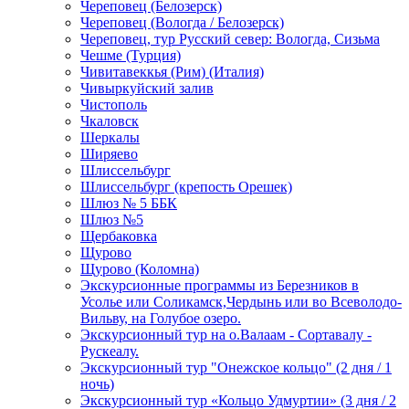
Череповец (Белозерск)
Череповец (Вологда / Белозерск)
Череповец, тур Русский север: Вологда, Сизьма
Чешме (Турция)
Чивитавеккья (Рим) (Италия)
Чивыркуйский залив
Чистополь
Чкаловск
Шеркалы
Ширяево
Шлиссельбург
Шлиссельбург (крепость Орешек)
Шлюз № 5 ББК
Шлюз №5
Щербаковка
Щурово
Щурово (Коломна)
Экскурсионные программы из Березников в
Усолье или Соликамск,Чердынь или во Всеволодо-
Вильву, на Голубое озеро.
Экскурсионный тур на о.Валаам - Сортавалу -
Рускеалу.
Экскурсионный тур "Онежское кольцо" (2 дня / 1
ночь)
Экскурсионный тур «Кольцо Удмуртии» (3 дня / 2