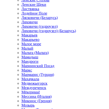
Ленские Столбы
Ленские Щеки
Листвянка
Лодейное Поле
Лясковичи (Беларусь)
Ляховичи
Ляховичи (гидроузел)
Ляховичи (гидроузел) (Беларусь)
Макарьев
Макарьево
Малое море
Малый
Мальта (Мальта)
Мамадыш
Мандроги
Мариинский Посад
Маркс
Мармарис (Турция)
Махачкала
Медвежьегорск
Междуреченск
Мёкериккё
Мессина (Италия)
Миконос (Греция)
Мозырь