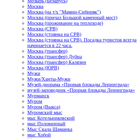
Мозырь (Беларусь)
Москва
Москва (на т/х "Мамин-Сибиряк")
Москва (причал Большой каменный мост)
Москва (проживание на теплоходе)
Москва (СРВ)
Москва (стоянка на СРВ)
Москва (стоянка на СРВ). Посадка туристов всегда
начинается в 22 часа.
Москва (трансфер)
Москва (трансфер) Дубна
Москва (трансфер) Калязин
Москва (ЮРВ)
Мужи
Мужи/Ханты-Мужи
Музей-диорама «Прорыв блокады Ленинграда»
музей-заповедник «Прорыв блокады Ленинграда»
Мурманск
Муром
Муром (Выкса)
Муромский мыс
мыс Котельниковский
мыс Половинный
Мыс Скала Шаманка
мыс Хобой