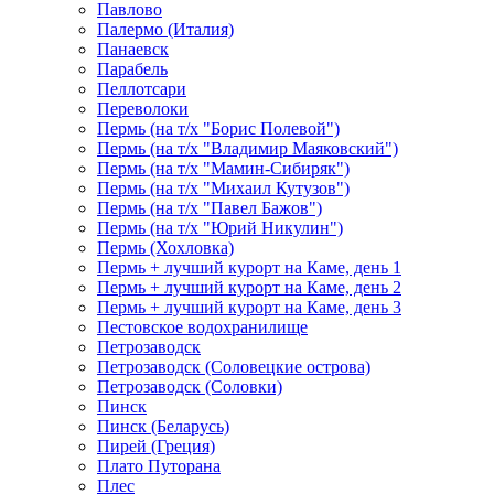
Павлово
Палермо (Италия)
Панаевск
Парабель
Пеллотсари
Переволоки
Пермь (на т/х "Борис Полевой")
Пермь (на т/х "Владимир Маяковский")
Пермь (на т/х "Мамин-Сибиряк")
Пермь (на т/х "Михаил Кутузов")
Пермь (на т/х "Павел Бажов")
Пермь (на т/х "Юрий Никулин")
Пермь (Хохловка)
Пермь + лучший курорт на Каме, день 1
Пермь + лучший курорт на Каме, день 2
Пермь + лучший курорт на Каме, день 3
Пестовское водохранилище
Петрозаводск
Петрозаводск (Соловецкие острова)
Петрозаводск (Соловки)
Пинск
Пинск (Беларусь)
Пирей (Греция)
Плато Путорана
Плес