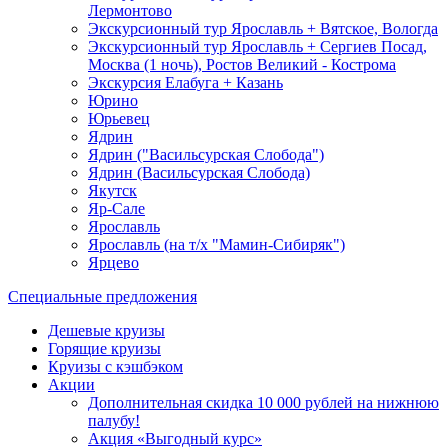
Лермонтово
Экскурсионный тур Ярославль + Вятское, Вологда
Экскурсионный тур Ярославль + Сергиев Посад,
Москва (1 ночь), Ростов Великий - Кострома
Экскурсия Елабуга + Казань
Юрино
Юрьевец
Ядрин
Ядрин ("Васильсурская Слобода")
Ядрин (Васильсурская Слобода)
Якутск
Яр-Сале
Ярославль
Ярославль (на т/х "Мамин-Сибиряк")
Ярцево
Специальные предложения
Дешевые круизы
Горящие круизы
Круизы с кэшбэком
Акции
Дополнительная скидка 10 000 рублей на нижнюю
палубу!
Акция «Выгодный курс»