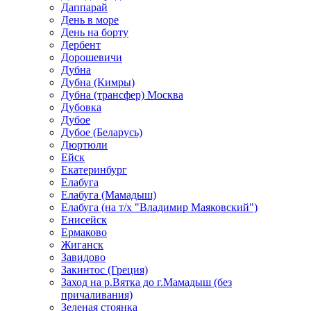
Даппарай
День в море
День на борту
Дербент
Дорошевичи
Дубна
Дубна (Кимры)
Дубна (трансфер) Москва
Дубовка
Дубое
Дубое (Беларусь)
Дюртюли
Ейск
Екатеринбург
Елабуга
Елабуга (Мамадыш)
Елабуга (на т/х "Владимир Маяковский")
Енисейск
Ермаково
Жиганск
Завидово
Закинтос (Греция)
Заход на р.Вятка до г.Мамадыш (без
причаливания)
Зеленая стоянка