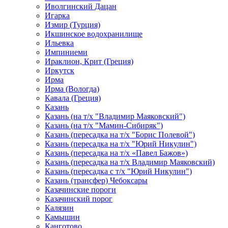
Иволгинский Дацан
Игарка
Измир (Турция)
Икшинское водохранилище
Ильевка
Импиниеми
Ираклион, Крит (Греция)
Иркутск
Ирма
Ирма (Вологда)
Кавала (Греция)
Казань
Казань (на т/х "Владимир Маяковский")
Казань (на т/х "Мамин-Сибиряк")
Казань (пересадка на т/х "Борис Полевой")
Казань (пересадка на т/х "Юрий Никулин")
Казань (пересадка на т/х «Павел Бажов»)
Казань (пересадка на т/х Владимир Маяковский)
Казань (пересадка с т/х "Юрий Никулин")
Казань (трансфер) Чебоксары
Казачинские пороги
Казачинский порог
Калязин
Камышин
Канготово