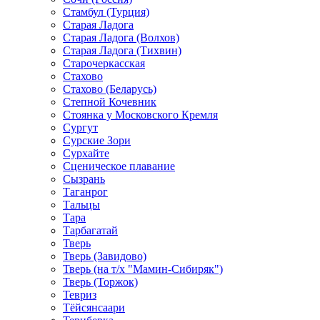
Стамбул (Турция)
Старая Ладога
Старая Ладога (Волхов)
Старая Ладога (Тихвин)
Старочеркасская
Стахово
Стахово (Беларусь)
Степной Кочевник
Стоянка у Московского Кремля
Сургут
Сурские Зори
Сурхайте
Сценическое плавание
Сызрань
Таганрог
Тальцы
Тара
Тарбагатай
Тверь
Тверь (Завидово)
Тверь (на т/х "Мамин-Сибиряк")
Тверь (Торжок)
Тевриз
Тёйсянсаари