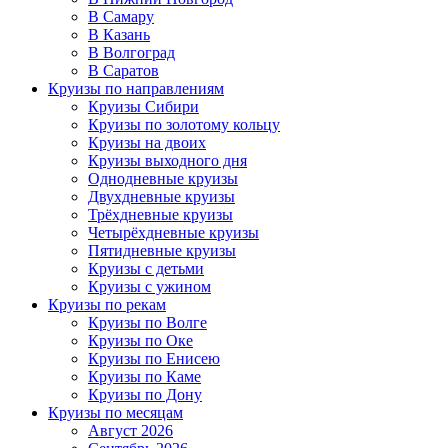
В Самару
В Казань
В Волгоград
В Саратов
Круизы по направлениям
Круизы Сибири
Круизы по золотому кольцу
Круизы на двоих
Круизы выходного дня
Однодневные круизы
Двухдневные круизы
Трёхдневные круизы
Четырёхдневные круизы
Пятидневные круизы
Круизы с детьми
Круизы с ужином
Круизы по рекам
Круизы по Волге
Круизы по Оке
Круизы по Енисею
Круизы по Каме
Круизы по Дону
Круизы по месяцам
Август 2026