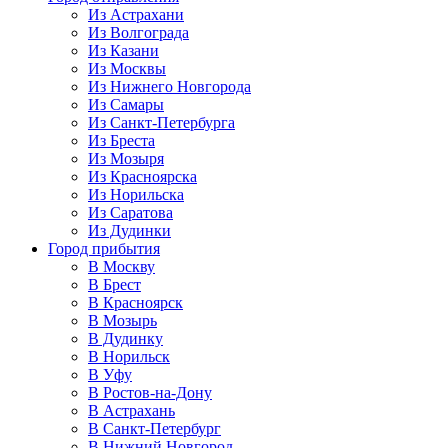
Из Астрахани
Из Волгограда
Из Казани
Из Москвы
Из Нижнего Новгорода
Из Самары
Из Санкт-Петербурга
Из Бреста
Из Мозыря
Из Красноярска
Из Норильска
Из Саратова
Из Дудинки
Город прибытия
В Москву
В Брест
В Красноярск
В Мозырь
В Дудинку
В Норильск
В Уфу
В Ростов-на-Дону
В Астрахань
В Санкт-Петербург
В Нижний Новгород