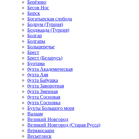
Берёзово
Бесов Нос
Бирск
Богатырская слобода
Бодрум (Турция)
Бозджаада (Турция)
Болгар
Болгары
Большеречье
Брест
Брест (Беларусь)
Буотама
бухта Академическая
бухта Аяя
бухта Бабушка
бухта Заворотная
бухта Змеиная
бухта Сосновая
бухта Сосновка
Бухты Большого моря
Валаам
Великий Новгород
Великий Новгород (Старая Русса)
Верккосаари
Весьегонск