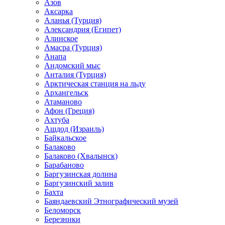
Азов
Аксарка
Аланья (Турция)
Александрия (Египет)
Алинское
Амасра (Турция)
Анапа
Андомский мыс
Анталия (Турция)
Арктическая станция на льду
Архангельск
Атаманово
Афон (Греция)
Ахтуба
Ашдод (Израиль)
Байкальское
Балаково
Балаково (Хвалынск)
Барабаново
Баргузинская долина
Баргузинский залив
Бахта
Баяндаевский Этнографический музей
Беломорск
Березники