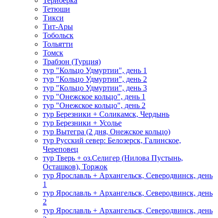
Териберка
Тетюши
Тикси
Тит-Ары
Тобольск
Тольятти
Томск
Трабзон (Турция)
тур "Кольцо Удмуртии", день 1
тур "Кольцо Удмуртии", день 2
тур "Кольцо Удмуртии", день 3
тур "Онежское кольцо", день 1
тур "Онежское кольцо", день 2
тур Березники + Соликамск, Чердынь
тур Березники + Усолье
тур Вытегра (2 дня, Онежское кольцо)
тур Русский север: Белозерск, Галинское,
Череповец
тур Тверь + оз.Селигер (Нилова Пустынь,
Осташков), Торжок
тур Ярославль + Архангельск, Северодвинск, день
1
тур Ярославль + Архангельск, Северодвинск, день
2
тур Ярославль + Архангельск, Северодвинск, день