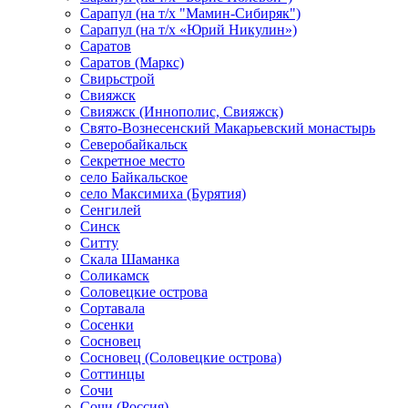
Сарапул (на т/х "Мамин-Сибиряк")
Сарапул (на т/х «Юрий Никулин»)
Саратов
Саратов (Маркс)
Свирьстрой
Свияжск
Свияжск (Иннополис, Свияжск)
Свято-Вознесенский Макарьевский монастырь
Северобайкальск
Секретное место
село Байкальское
село Максимиха (Бурятия)
Сенгилей
Синск
Ситту
Скала Шаманка
Соликамск
Соловецкие острова
Сортавала
Сосенки
Сосновец
Сосновец (Соловецкие острова)
Соттинцы
Сочи
Сочи (Россия)