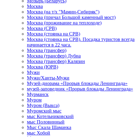
Мозырь (Беларусь)
Москва
Москва (на т/х "Мамин-Сибиряк")
Москва (причал Большой каменный мост)
Москва (проживание на теплоходе)
Москва (СРВ)
Москва (стоянка на СРВ)
Москва (стоянка на СРВ). Посадка туристов всегда
начинается в 22 часа.
Москва (трансфер)
Москва (трансфер) Дубна
Москва (трансфер) Калязин
Москва (ЮРВ)
Мужи
Мужи/Ханты-Мужи
Музей-диорама «Прорыв блокады Ленинграда»
музей-заповедник «Прорыв блокады Ленинграда»
Мурманск
Муром
Муром (Выкса)
Муромский мыс
мыс Котельниковский
мыс Половинный
Мыс Скала Шаманка
мыс Хобой