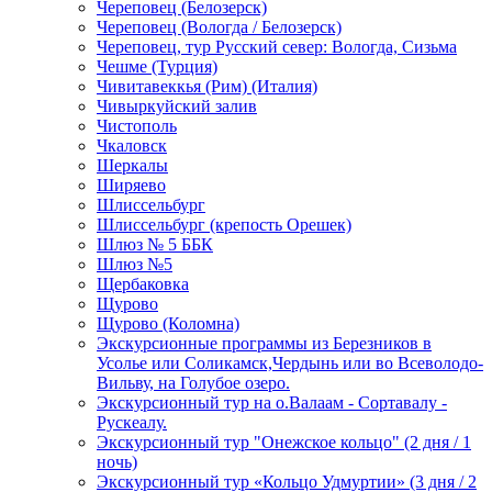
Череповец (Белозерск)
Череповец (Вологда / Белозерск)
Череповец, тур Русский север: Вологда, Сизьма
Чешме (Турция)
Чивитавеккья (Рим) (Италия)
Чивыркуйский залив
Чистополь
Чкаловск
Шеркалы
Ширяево
Шлиссельбург
Шлиссельбург (крепость Орешек)
Шлюз № 5 ББК
Шлюз №5
Щербаковка
Щурово
Щурово (Коломна)
Экскурсионные программы из Березников в
Усолье или Соликамск,Чердынь или во Всеволодо-
Вильву, на Голубое озеро.
Экскурсионный тур на о.Валаам - Сортавалу -
Рускеалу.
Экскурсионный тур "Онежское кольцо" (2 дня / 1
ночь)
Экскурсионный тур «Кольцо Удмуртии» (3 дня / 2