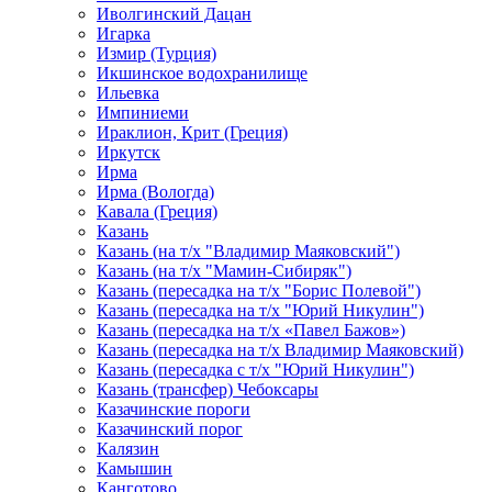
Иволгинский Дацан
Игарка
Измир (Турция)
Икшинское водохранилище
Ильевка
Импиниеми
Ираклион, Крит (Греция)
Иркутск
Ирма
Ирма (Вологда)
Кавала (Греция)
Казань
Казань (на т/х "Владимир Маяковский")
Казань (на т/х "Мамин-Сибиряк")
Казань (пересадка на т/х "Борис Полевой")
Казань (пересадка на т/х "Юрий Никулин")
Казань (пересадка на т/х «Павел Бажов»)
Казань (пересадка на т/х Владимир Маяковский)
Казань (пересадка с т/х "Юрий Никулин")
Казань (трансфер) Чебоксары
Казачинские пороги
Казачинский порог
Калязин
Камышин
Канготово