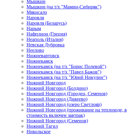
Мышкин
Мышкин (на т/х "Мамин-Сибиряк")
Мякисало
Наровля
Наровля (Беларусь)
Нарым
Нафплион (Греция)
Неаполь (Италия)
Невская Дубровка
Неелово
Нижневартовск
Нижнекамск
Нижнекамск (на т/х "Борис Полевой")
Нижнекамск (на т/х "Павел Бажов")
Нижнекамск (на т/х "Юрий Никулин")
Нижний Новгород
Нижний Новгород (Болдино)
Нижний Новгород (Городец, Семенов)
Нижний Новгород (Дивеево)
Нижний Новгород (озеро Светлояр)
Нижний Новгород (проживание на теплоходе, в
стоимость включен завтрак)
Нижний Новгород (Семенов)
Нижний Тагил
Никольское