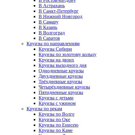
В Ростов-на-Дону
В Астрахань
В Санкт-Петербург
В Нижний Новгород
В Самару
В Казань
В Волгоград
В Саратов
Круизы по направлениям
Круизы Сибири
Круизы по золотому кольцу
Круизы на двоих
Круизы выходного дня
Однодневные круизы
Двухдневные круизы
Трёхдневные круизы
Четырёхдневные круизы
Пятидневные круизы
Круизы с детьми
Круизы с ужином
Круизы по рекам
Круизы по Волге
Круизы по Оке
Круизы по Енисею
Круизы по Каме