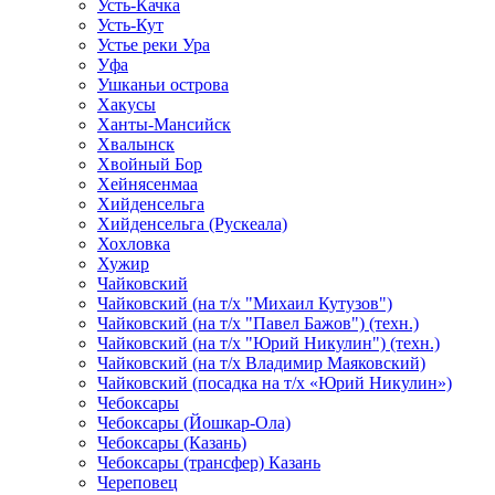
Усть-Качка
Усть-Кут
Устье реки Ура
Уфа
Ушканьи острова
Хакусы
Ханты-Мансийск
Хвалынск
Хвойный Бор
Хейнясенмаа
Хийденсельга
Хийденсельга (Рускеала)
Хохловка
Хужир
Чайковский
Чайковский (на т/х "Михаил Кутузов")
Чайковский (на т/х "Павел Бажов") (техн.)
Чайковский (на т/х "Юрий Никулин") (техн.)
Чайковский (на т/х Владимир Маяковский)
Чайковский (посадка на т/х «Юрий Никулин»)
Чебоксары
Чебоксары (Йошкар-Ола)
Чебоксары (Казань)
Чебоксары (трансфер) Казань
Череповец