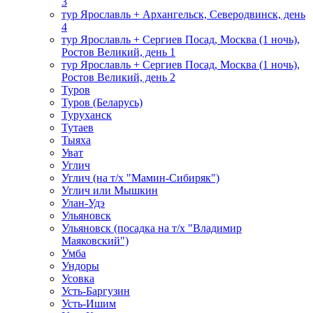
3
тур Ярославль + Архангельск, Северодвинск, день
4
тур Ярославль + Сергиев Посад, Москва (1 ночь),
Ростов Великий, день 1
тур Ярославль + Сергиев Посад, Москва (1 ночь),
Ростов Великий, день 2
Туров
Туров (Беларусь)
Туруханск
Тутаев
Тыяха
Уват
Углич
Углич (на т/х "Мамин-Сибиряк")
Углич или Мышкин
Улан-Удэ
Ульяновск
Ульяновск (посадка на т/х "Владимир
Маяковский")
Умба
Ундоры
Усовка
Усть-Баргузин
Усть-Ишим