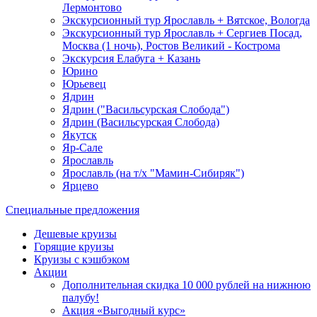
Лермонтово
Экскурсионный тур Ярославль + Вятское, Вологда
Экскурсионный тур Ярославль + Сергиев Посад,
Москва (1 ночь), Ростов Великий - Кострома
Экскурсия Елабуга + Казань
Юрино
Юрьевец
Ядрин
Ядрин ("Васильсурская Слобода")
Ядрин (Васильсурская Слобода)
Якутск
Яр-Сале
Ярославль
Ярославль (на т/х "Мамин-Сибиряк")
Ярцево
Специальные предложения
Дешевые круизы
Горящие круизы
Круизы с кэшбэком
Акции
Дополнительная скидка 10 000 рублей на нижнюю
палубу!
Акция «Выгодный курс»