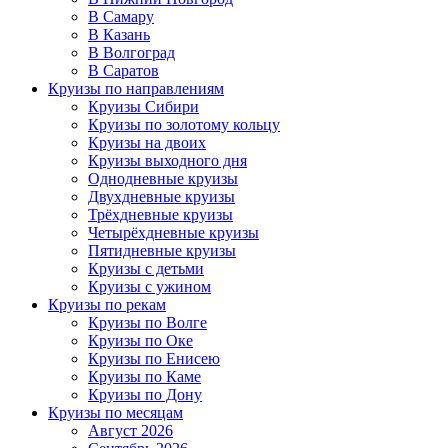
В Самару
В Казань
В Волгоград
В Саратов
Круизы по направлениям
Круизы Сибири
Круизы по золотому кольцу
Круизы на двоих
Круизы выходного дня
Однодневные круизы
Двухдневные круизы
Трёхдневные круизы
Четырёхдневные круизы
Пятидневные круизы
Круизы с детьми
Круизы с ужином
Круизы по рекам
Круизы по Волге
Круизы по Оке
Круизы по Енисею
Круизы по Каме
Круизы по Дону
Круизы по месяцам
Август 2026