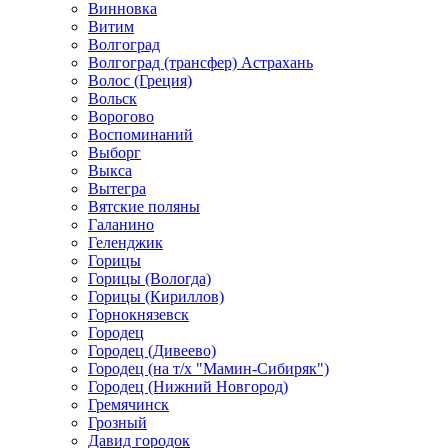
Винновка
Витим
Волгоград
Волгоград (трансфер) Астрахань
Волос (Греция)
Вольск
Ворогово
Воспоминаний
Выборг
Выкса
Вытегра
Вятские поляны
Галанино
Геленджик
Горицы
Горицы (Вологда)
Горицы (Кириллов)
Горнокнязевск
Городец
Городец (Дивеево)
Городец (на т/х "Мамин-Сибиряк")
Городец (Нижний Новгород)
Гремячинск
Грозный
Давид городок