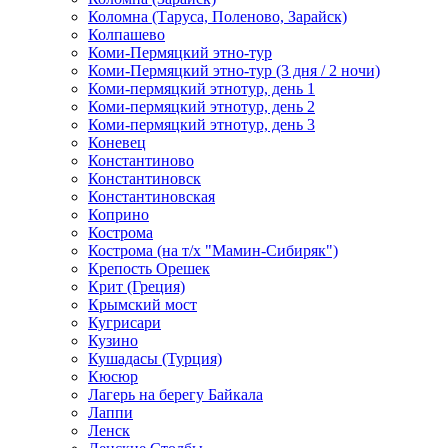
Коломна (Таруса, Поленово, Зарайск)
Колпашево
Коми-Пермяцкий этно-тур
Коми-Пермяцкий этно-тур (3 дня / 2 ночи)
Коми-пермяцкий этнотур, день 1
Коми-пермяцкий этнотур, день 2
Коми-пермяцкий этнотур, день 3
Коневец
Константиново
Константиновск
Константиновская
Коприно
Кострома
Кострома (на т/х "Мамин-Сибиряк")
Крепость Орешек
Крит (Греция)
Крымский мост
Кугрисари
Кузино
Кушадасы (Турция)
Кюсюр
Лагерь на берегу Байкала
Лаппи
Ленск