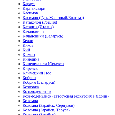
Караул
Карпансаари
Касимов
Касимов (Гусь-Железный/Елатьма)
Катаколон (Греция)
Катания (Италия)
Качановичи
Качановичи (Беларусь)
Келло
Кижи
Кий
Кимры
Кинешма
Кинешма или Юрьевец
Киренск
Климецкий Нос
Кобрин
Кобрин (Беларусь)
Козловка
Козьмодемьянск
Козьмодемьянск (автобусная экскурсия в Ядрин)
Коломна
Коломна (Зарайск, Серпухов)
Коломна (Зарайск, Таруса)
Коломна (Зарайск)