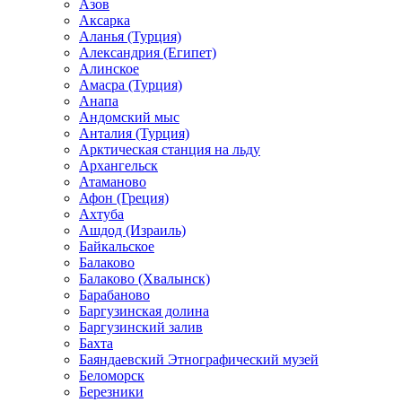
Азов
Аксарка
Аланья (Турция)
Александрия (Египет)
Алинское
Амасра (Турция)
Анапа
Андомский мыс
Анталия (Турция)
Арктическая станция на льду
Архангельск
Атаманово
Афон (Греция)
Ахтуба
Ашдод (Израиль)
Байкальское
Балаково
Балаково (Хвалынск)
Барабаново
Баргузинская долина
Баргузинский залив
Бахта
Баяндаевский Этнографический музей
Беломорск
Березники