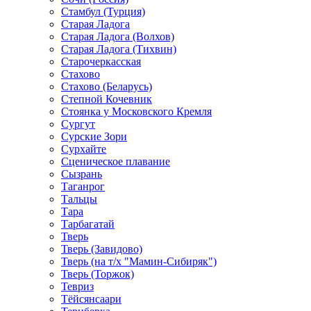
Стамбул (Турция)
Старая Ладога
Старая Ладога (Волхов)
Старая Ладога (Тихвин)
Старочеркасская
Стахово
Стахово (Беларусь)
Степной Кочевник
Стоянка у Московского Кремля
Сургут
Сурские Зори
Сурхайте
Сценическое плавание
Сызрань
Таганрог
Тальцы
Тара
Тарбагатай
Тверь
Тверь (Завидово)
Тверь (на т/х "Мамин-Сибиряк")
Тверь (Торжок)
Тевриз
Тёйсянсаари