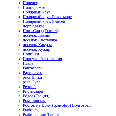
Повенец
Подпорожье
Полярный круг
Полярный круг. Белое море
Полярный круг. Енисей
порт Кавказ
Порт-Саид (Египет)
поселок Давша
поселок Листвянка
поселок Хакусы
поселок Хужир
Починки
Прогулка без питания
Псков
Рантасаари
Рауталахти
река Вятка
река Сура
Речной
Ристисаари
Родос (Греция)
Романовская
Ростов-на-Дону (трансфер) Волгоград
Рыбинск
Рыбинск или Тутаев