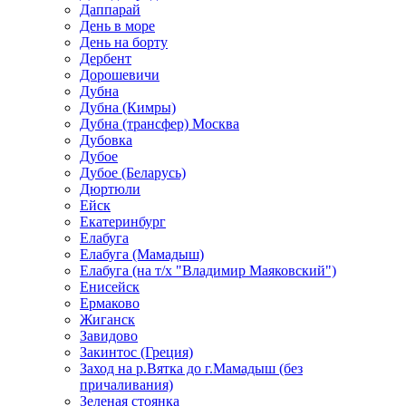
Даппарай
День в море
День на борту
Дербент
Дорошевичи
Дубна
Дубна (Кимры)
Дубна (трансфер) Москва
Дубовка
Дубое
Дубое (Беларусь)
Дюртюли
Ейск
Екатеринбург
Елабуга
Елабуга (Мамадыш)
Елабуга (на т/х "Владимир Маяковский")
Енисейск
Ермаково
Жиганск
Завидово
Закинтос (Греция)
Заход на р.Вятка до г.Мамадыш (без
причаливания)
Зеленая стоянка