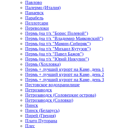
Павлово
Палермо (Италия)
Панаевск
Парабель
Пеллотсари
Переволоки
Пермь (на т/х "Борис Полевой")
Пермь (на т/х "Владимир Маяковский")
Пермь (на т/х "Мамин-Сибиряк")
Пермь (на т/х "Михаил Кутузов")
Пермь (на т/х "Павел Бажов")
Пермь (на т/х "Юрий Никулин")
Пермь (Хохловка)
Пермь + лучший курорт на Каме, день 1
Пермь + лучший курорт на Каме, день 2
Пермь + лучший курорт на Каме, день 3
Пестовское водохранилище
Петрозаводск
Петрозаводск (Соловецкие острова)
Петрозаводск (Соловки)
Пинск
Пинск (Беларусь)
Пирей (Греция)
Плато Путорана
Плес