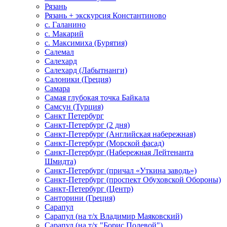
Рязань
Рязань + экскурсия Константиново
с. Галанино
с. Макарий
с. Максимиха (Бурятия)
Салемал
Салехард
Салехард (Лабытнанги)
Салоники (Греция)
Самара
Самая глубокая точка Байкала
Самсун (Турция)
Санкт Петербург
Санкт-Петербург (2 дня)
Санкт-Петербург (Английская набережная)
Санкт-Петербург (Морской фасад)
Санкт-Петербург (Набережная Лейтенанта
Шмидта)
Санкт-Петербург (причал «Уткина заводь»)
Санкт-Петербург (проспект Обуховской Обороны)
Санкт-Петербург (Центр)
Санторини (Греция)
Сарапул
Сарапул (на т/х Владимир Маяковский)
Сарапул (на т/х "Борис Полевой")