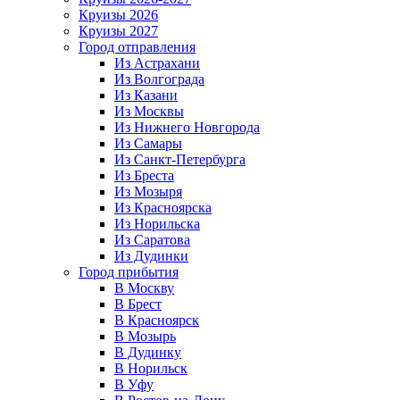
Круизы 2026
Круизы 2027
Город отправления
Из Астрахани
Из Волгограда
Из Казани
Из Москвы
Из Нижнего Новгорода
Из Самары
Из Санкт-Петербурга
Из Бреста
Из Мозыря
Из Красноярска
Из Норильска
Из Саратова
Из Дудинки
Город прибытия
В Москву
В Брест
В Красноярск
В Мозырь
В Дудинку
В Норильск
В Уфу