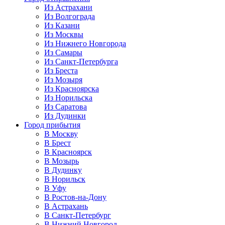
Из Астрахани
Из Волгограда
Из Казани
Из Москвы
Из Нижнего Новгорода
Из Самары
Из Санкт-Петербурга
Из Бреста
Из Мозыря
Из Красноярска
Из Норильска
Из Саратова
Из Дудинки
Город прибытия
В Москву
В Брест
В Красноярск
В Мозырь
В Дудинку
В Норильск
В Уфу
В Ростов-на-Дону
В Астрахань
В Санкт-Петербург
В Нижний Новгород