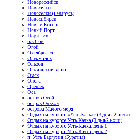
Новороссийск
Новоселки
Новоселки (Беларусь)
Новосибирск
Новый Киеват
Новый Порт
Норильск
о. Огой
Огой
Октябрьское
Олекминск
Ольхон
Ольхонские ворота
Омск
Онега
Орешек
Оса
остров Огой
остров Ольхон
острова Малого моря
Отдых на курорте «Усть-Качка» (3 дня / 2 ночи)
Отдых на курорте Усть-Качка (3 дня/2 ночи)
Отдых на курорте Усть-Качка, день 1
Отдых на курорте Усть-Качка, день 2
п. Усть-Баргузин (Бурятия)