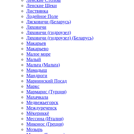
Ленские Столбы
Ленские Щеки
Листвянка
Лодейное Поле
Лясковичи (Беларусь)
Ляховичи
Ляховичи (гидроузел)
Ляховичи (гидроузел) (Беларусь)
Макарьев
Макарьево
Малое море
Малый
Мальта (Мальта)
Мамадыш
Мандроги
Мариинский Посад
Маркс
Мармарис (Турция)
Махачкала
Медвежьегорск
Междуреченск
Мёкериккё
Мессина (Италия)
Миконос (Греция)
Мозырь