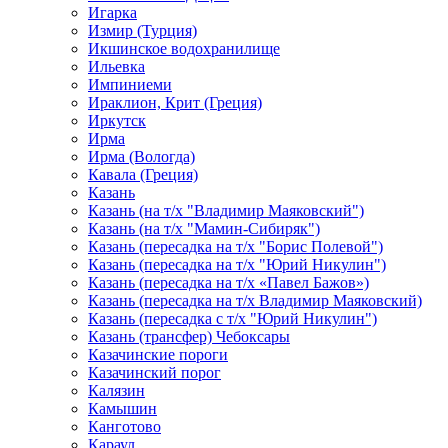
Игарка
Измир (Турция)
Икшинское водохранилище
Ильевка
Импиниеми
Ираклион, Крит (Греция)
Иркутск
Ирма
Ирма (Вологда)
Кавала (Греция)
Казань
Казань (на т/х "Владимир Маяковский")
Казань (на т/х "Мамин-Сибиряк")
Казань (пересадка на т/х "Борис Полевой")
Казань (пересадка на т/х "Юрий Никулин")
Казань (пересадка на т/х «Павел Бажов»)
Казань (пересадка на т/х Владимир Маяковский)
Казань (пересадка с т/х "Юрий Никулин")
Казань (трансфер) Чебоксары
Казачинские пороги
Казачинский порог
Калязин
Камышин
Канготово
Караул