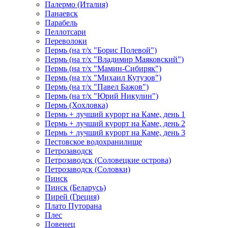
Палермо (Италия)
Панаевск
Парабель
Пеллотсари
Переволоки
Пермь (на т/х "Борис Полевой")
Пермь (на т/х "Владимир Маяковский")
Пермь (на т/х "Мамин-Сибиряк")
Пермь (на т/х "Михаил Кутузов")
Пермь (на т/х "Павел Бажов")
Пермь (на т/х "Юрий Никулин")
Пермь (Хохловка)
Пермь + лучший курорт на Каме, день 1
Пермь + лучший курорт на Каме, день 2
Пермь + лучший курорт на Каме, день 3
Пестовское водохранилище
Петрозаводск
Петрозаводск (Соловецкие острова)
Петрозаводск (Соловки)
Пинск
Пинск (Беларусь)
Пирей (Греция)
Плато Путорана
Плес
Повенец