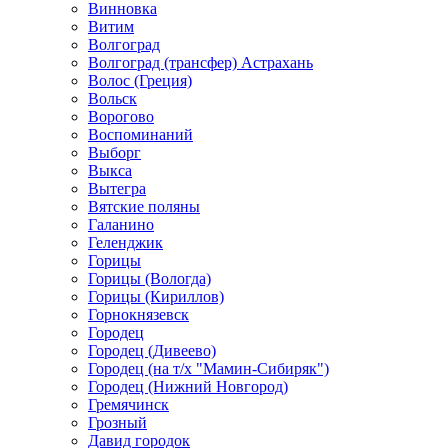
Винновка
Витим
Волгоград
Волгоград (трансфер) Астрахань
Волос (Греция)
Вольск
Ворогово
Воспоминаний
Выборг
Выкса
Вытегра
Вятские поляны
Галанино
Геленджик
Горицы
Горицы (Вологда)
Горицы (Кириллов)
Горнокнязевск
Городец
Городец (Дивеево)
Городец (на т/х "Мамин-Сибиряк")
Городец (Нижний Новгород)
Гремячинск
Грозный
Давид городок