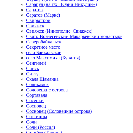
Сарапул (на т/х «Юрий Никулин»)
Саратов
Саратов (Маркс)
Свирьстрой
Свияжск
Свияжск (Иннополис, Свияжск)
Свято-Вознесенский Макарьевский монастырь
Северобайкальск
Секретное место
село Байкальское
село Максимиха (Бурятия)
Сенгилей
Синск
Ситту
Скала Шаманка
Соликамск
Соловецкие острова
Сортавала
Сосенки
Сосновец
Сосновец (Соловецкие острова)
Соттинцы
Сочи
Сочи (Россия)
Стамбул (Турция)