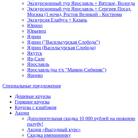
Экскурсионный тур Ярославль + Вятское, Вологда
Экскурсионный тур Ярославль + Сергиев Посад,
Москва (1 ночь), Ростов Великий - Кострома
Экскурсия Елабуга + Казань
Юрино
Юрьевец
Ядрин
Ядрин ("Васильсурская Слобода")
Ядрин (Васильсурская Слобода)
Якутск
Яр-Сале
Ярославль
Ярославль (на т/х "Мамин-Сибиряк")
Ярцево
Специальные предложения
Дешевые круизы
Горящие круизы
Круизы с кэшбэком
Акции
Дополнительная скидка 10 000 рублей на нижнюю
палубу!
Акция «Выгодный курс»
Скидка имениннику