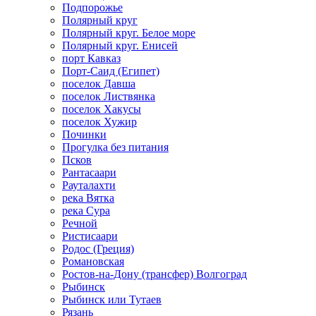
Подпорожье
Полярный круг
Полярный круг. Белое море
Полярный круг. Енисей
порт Кавказ
Порт-Саид (Египет)
поселок Давша
поселок Листвянка
поселок Хакусы
поселок Хужир
Починки
Прогулка без питания
Псков
Рантасаари
Рауталахти
река Вятка
река Сура
Речной
Ристисаари
Родос (Греция)
Романовская
Ростов-на-Дону (трансфер) Волгоград
Рыбинск
Рыбинск или Тутаев
Рязань