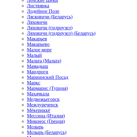
Ленские Щеки
Листвянка
Лодейное Поле
Лясковичи (Беларусь)
Ляховичи
Ляховичи (гидроузел)
Ляховичи (гидроузел) (Беларусь)
Макарьев
Макарьево
Малое море
Малый
Мальта (Мальта)
Мамадыш
Мандроги
Мариинский Посад
Маркс
Мармарис (Турция)
Махачкала
Медвежьегорск
Междуреченск
Мёкериккё
Мессина (Италия)
Миконос (Греция)
Мозырь
Мозырь (Беларусь)