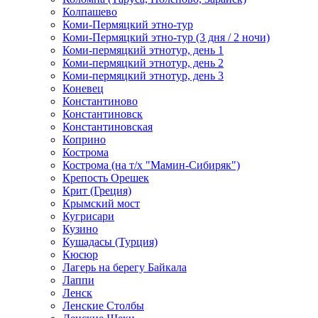
Колпашево
Коми-Пермяцкий этно-тур
Коми-Пермяцкий этно-тур (3 дня / 2 ночи)
Коми-пермяцкий этнотур, день 1
Коми-пермяцкий этнотур, день 2
Коми-пермяцкий этнотур, день 3
Коневец
Константиново
Константиновск
Константиновская
Коприно
Кострома
Кострома (на т/х "Мамин-Сибиряк")
Крепость Орешек
Крит (Греция)
Крымский мост
Кугрисари
Кузино
Кушадасы (Турция)
Кюсюр
Лагерь на берегу Байкала
Лаппи
Ленск
Ленские Столбы