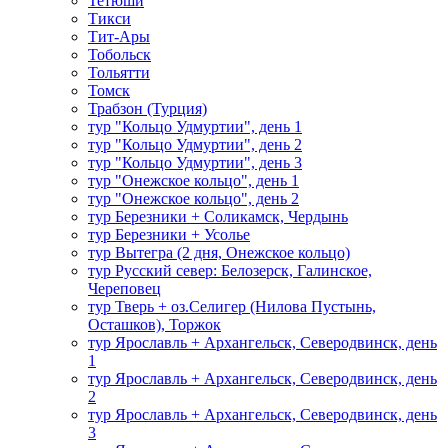
Тетюши
Тикси
Тит-Ары
Тобольск
Тольятти
Томск
Трабзон (Турция)
тур "Кольцо Удмуртии", день 1
тур "Кольцо Удмуртии", день 2
тур "Кольцо Удмуртии", день 3
тур "Онежское кольцо", день 1
тур "Онежское кольцо", день 2
тур Березники + Соликамск, Чердынь
тур Березники + Усолье
тур Вытегра (2 дня, Онежское кольцо)
тур Русский север: Белозерск, Галинское,
Череповец
тур Тверь + оз.Селигер (Нилова Пустынь,
Осташков), Торжок
тур Ярославль + Архангельск, Северодвинск, день
1
тур Ярославль + Архангельск, Северодвинск, день
2
тур Ярославль + Архангельск, Северодвинск, день
3