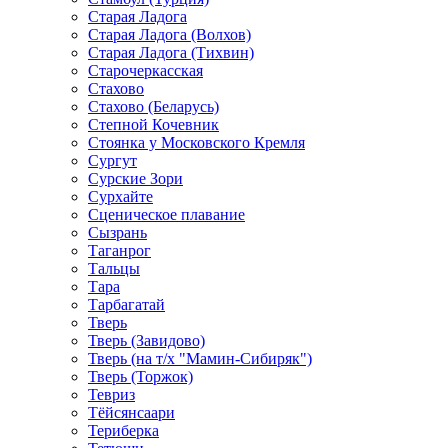
Старая Ладога
Старая Ладога (Волхов)
Старая Ладога (Тихвин)
Старочеркасская
Стахово
Стахово (Беларусь)
Степной Кочевник
Стоянка у Московского Кремля
Сургут
Сурские Зори
Сурхайте
Сценическое плавание
Сызрань
Таганрог
Тальцы
Тара
Тарбагатай
Тверь
Тверь (Завидово)
Тверь (на т/х "Мамин-Сибиряк")
Тверь (Торжок)
Тевриз
Тёйсянсаари
Териберка