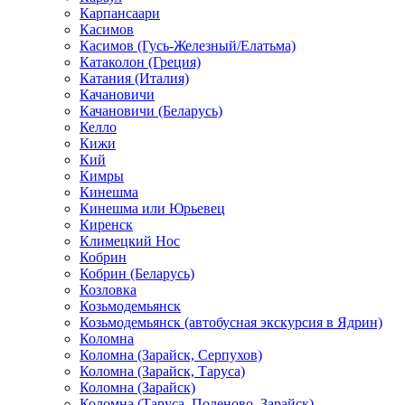
Карпансаари
Касимов
Касимов (Гусь-Железный/Елатьма)
Катаколон (Греция)
Катания (Италия)
Качановичи
Качановичи (Беларусь)
Келло
Кижи
Кий
Кимры
Кинешма
Кинешма или Юрьевец
Киренск
Климецкий Нос
Кобрин
Кобрин (Беларусь)
Козловка
Козьмодемьянск
Козьмодемьянск (автобусная экскурсия в Ядрин)
Коломна
Коломна (Зарайск, Серпухов)
Коломна (Зарайск, Таруса)
Коломна (Зарайск)
Коломна (Таруса, Поленово, Зарайск)