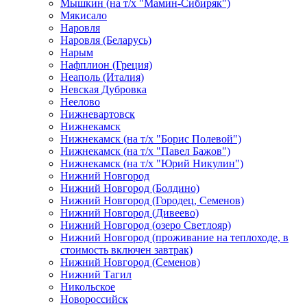
Мышкин (на т/х "Мамин-Сибиряк")
Мякисало
Наровля
Наровля (Беларусь)
Нарым
Нафплион (Греция)
Неаполь (Италия)
Невская Дубровка
Неелово
Нижневартовск
Нижнекамск
Нижнекамск (на т/х "Борис Полевой")
Нижнекамск (на т/х "Павел Бажов")
Нижнекамск (на т/х "Юрий Никулин")
Нижний Новгород
Нижний Новгород (Болдино)
Нижний Новгород (Городец, Семенов)
Нижний Новгород (Дивеево)
Нижний Новгород (озеро Светлояр)
Нижний Новгород (проживание на теплоходе, в
стоимость включен завтрак)
Нижний Новгород (Семенов)
Нижний Тагил
Никольское
Новороссийск