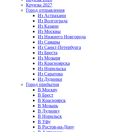
Круизы 2027
Город отправления
Из Астрахани
Из Волгограда
Из Казани
Из Москвы
Из Нижнего Новгорода
Из Самары
Из Санкт-Петербурга
Из Бреста
Из Мозыря
Из Красноярска
Из Норильска
Из Саратова
Из Дудинки
Город прибытия
В Москву
В Брест
В Красноярск
В Мозырь
В Дудинку
В Норильск
В Уфу
В Ростов-на-Дону