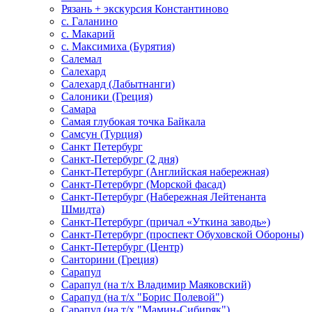
Рязань + экскурсия Константиново
с. Галанино
с. Макарий
с. Максимиха (Бурятия)
Салемал
Салехард
Салехард (Лабытнанги)
Салоники (Греция)
Самара
Самая глубокая точка Байкала
Самсун (Турция)
Санкт Петербург
Санкт-Петербург (2 дня)
Санкт-Петербург (Английская набережная)
Санкт-Петербург (Морской фасад)
Санкт-Петербург (Набережная Лейтенанта
Шмидта)
Санкт-Петербург (причал «Уткина заводь»)
Санкт-Петербург (проспект Обуховской Обороны)
Санкт-Петербург (Центр)
Санторини (Греция)
Сарапул
Сарапул (на т/х Владимир Маяковский)
Сарапул (на т/х "Борис Полевой")
Сарапул (на т/х "Мамин-Сибиряк")