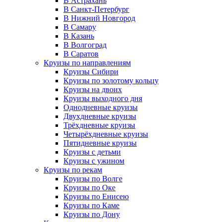
В Астрахань
В Санкт-Петербург
В Нижний Новгород
В Самару
В Казань
В Волгоград
В Саратов
Круизы по направлениям
Круизы Сибири
Круизы по золотому кольцу
Круизы на двоих
Круизы выходного дня
Однодневные круизы
Двухдневные круизы
Трёхдневные круизы
Четырёхдневные круизы
Пятидневные круизы
Круизы с детьми
Круизы с ужином
Круизы по рекам
Круизы по Волге
Круизы по Оке
Круизы по Енисею
Круизы по Каме
Круизы по Дону