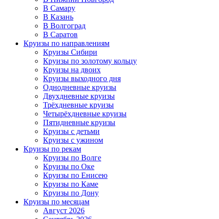
В Самару
В Казань
В Волгоград
В Саратов
Круизы по направлениям
Круизы Сибири
Круизы по золотому кольцу
Круизы на двоих
Круизы выходного дня
Однодневные круизы
Двухдневные круизы
Трёхдневные круизы
Четырёхдневные круизы
Пятидневные круизы
Круизы с детьми
Круизы с ужином
Круизы по рекам
Круизы по Волге
Круизы по Оке
Круизы по Енисею
Круизы по Каме
Круизы по Дону
Круизы по месяцам
Август 2026