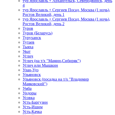
тур Ярославль + Архангельск, Северодвинск, день
4
тур Ярославль + Сергиев Посад, Москва (1 ночь),
Ростов Великий, день 1
тур Ярославль + Сергиев Посад, Москва (1 ночь),
Ростов Великий, день 2
Туров
Туров (Беларусь)
Туруханск
Тутаев
Тыяха
Уват
Углич
Углич (на т/х "Мамин-Сибиряк")
Углич или Мышкин
Улан-Удэ
Ульяновск
Ульяновск (посадка на т/х "Владимир
Маяковский")
Умба
Ундоры
Усовка
Усть-Баргузин
Усть-Ишим
Усть-Качка