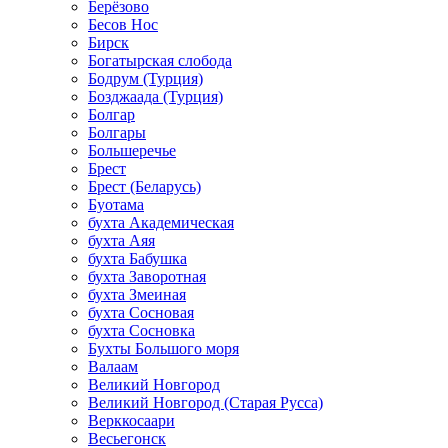
Берёзово
Бесов Нос
Бирск
Богатырская слобода
Бодрум (Турция)
Бозджаада (Турция)
Болгар
Болгары
Большеречье
Брест
Брест (Беларусь)
Буотама
бухта Академическая
бухта Аяя
бухта Бабушка
бухта Заворотная
бухта Змеиная
бухта Сосновая
бухта Сосновка
Бухты Большого моря
Валаам
Великий Новгород
Великий Новгород (Старая Русса)
Верккосаари
Весьегонск