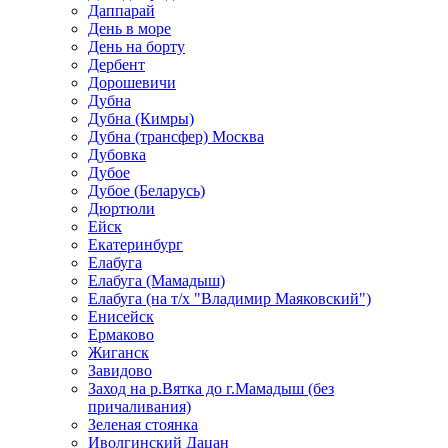
Даппарай
День в море
День на борту
Дербент
Дорошевичи
Дубна
Дубна (Кимры)
Дубна (трансфер) Москва
Дубовка
Дубое
Дубое (Беларусь)
Дюртюли
Ейск
Екатеринбург
Елабуга
Елабуга (Мамадыш)
Елабуга (на т/х "Владимир Маяковский")
Енисейск
Ермаково
Жиганск
Завидово
Заход на р.Вятка до г.Мамадыш (без
причаливания)
Зеленая стоянка
Иволгинский Дацан