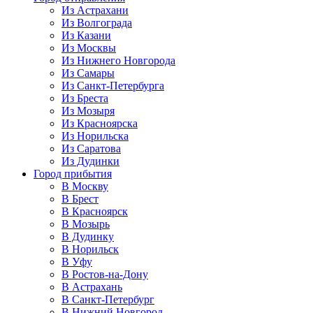
Из Астрахани
Из Волгограда
Из Казани
Из Москвы
Из Нижнего Новгорода
Из Самары
Из Санкт-Петербурга
Из Бреста
Из Мозыря
Из Красноярска
Из Норильска
Из Саратова
Из Дудинки
Город прибытия
В Москву
В Брест
В Красноярск
В Мозырь
В Дудинку
В Норильск
В Уфу
В Ростов-на-Дону
В Астрахань
В Санкт-Петербург
В Нижний Новгород