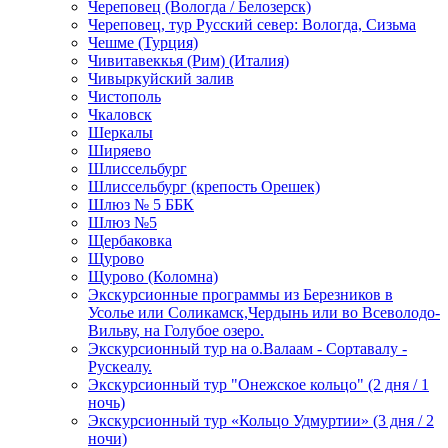
Череповец (Вологда / Белозерск)
Череповец, тур Русский север: Вологда, Сизьма
Чешме (Турция)
Чивитавеккья (Рим) (Италия)
Чивыркуйский залив
Чистополь
Чкаловск
Шеркалы
Ширяево
Шлиссельбург
Шлиссельбург (крепость Орешек)
Шлюз № 5 ББК
Шлюз №5
Щербаковка
Щурово
Щурово (Коломна)
Экскурсионные программы из Березников в
Усолье или Соликамск,Чердынь или во Всеволодо-
Вильву, на Голубое озеро.
Экскурсионный тур на о.Валаам - Сортавалу -
Рускеалу.
Экскурсионный тур "Онежское кольцо" (2 дня / 1
ночь)
Экскурсионный тур «Кольцо Удмуртии» (3 дня / 2
ночи)