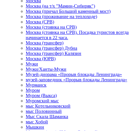
Москва
Москва (на т/х "Мамин-Сибиряк")
Москва (причал Большой каменный мост)
Москва (проживание на теплоходе)
Москва (СРВ)
Москва (стоянка на СРВ)
Москва (стоянка на СРВ). Посадка туристов всегда
начинается в 22 часа.
Москва (трансфер)
Москва (трансфер) Дубна
Москва (трансфер) Калязин
Москва (ЮРВ)
Мужи
Мужи/Ханты-Мужи
Музей-диорама «Прорыв блокады Ленинграда»
музей-заповедник «Прорыв блокады Ленинграда»
Мурманск
Муром
Муром (Выкса)
Муромский мыс
мыс Котельниковский
мыс Половинный
Мыс Скала Шаманка
мыс Хобой
Мышкин