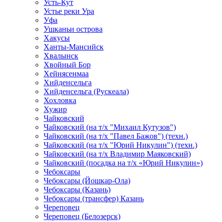
Усть-Кут
Устье реки Ура
Уфа
Ушканьи острова
Хакусы
Ханты-Мансийск
Хвалынск
Хвойный Бор
Хейнясенмаа
Хийденсельга
Хийденсельга (Рускеала)
Хохловка
Хужир
Чайковский
Чайковский (на т/х "Михаил Кутузов")
Чайковский (на т/х "Павел Бажов") (техн.)
Чайковский (на т/х "Юрий Никулин") (техн.)
Чайковский (на т/х Владимир Маяковский)
Чайковский (посадка на т/х «Юрий Никулин»)
Чебоксары
Чебоксары (Йошкар-Ола)
Чебоксары (Казань)
Чебоксары (трансфер) Казань
Череповец
Череповец (Белозерск)