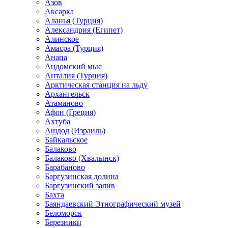
Азов
Аксарка
Аланья (Турция)
Александрия (Египет)
Алинское
Амасра (Турция)
Анапа
Андомский мыс
Анталия (Турция)
Арктическая станция на льду
Архангельск
Атаманово
Афон (Греция)
Ахтуба
Ашдод (Израиль)
Байкальское
Балаково
Балаково (Хвалынск)
Барабаново
Баргузинская долина
Баргузинский залив
Бахта
Баяндаевский Этнографический музей
Беломорск
Березники