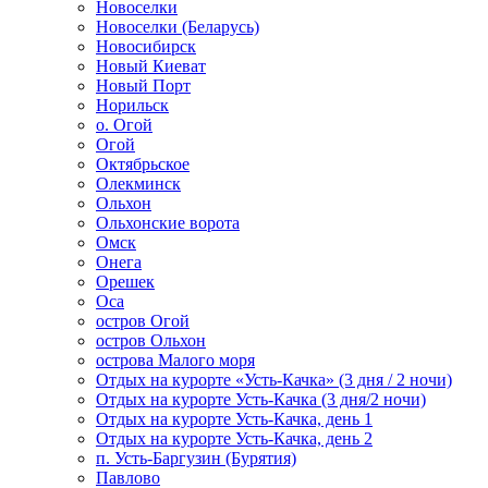
Новоселки
Новоселки (Беларусь)
Новосибирск
Новый Киеват
Новый Порт
Норильск
о. Огой
Огой
Октябрьское
Олекминск
Ольхон
Ольхонские ворота
Омск
Онега
Орешек
Оса
остров Огой
остров Ольхон
острова Малого моря
Отдых на курорте «Усть-Качка» (3 дня / 2 ночи)
Отдых на курорте Усть-Качка (3 дня/2 ночи)
Отдых на курорте Усть-Качка, день 1
Отдых на курорте Усть-Качка, день 2
п. Усть-Баргузин (Бурятия)
Павлово