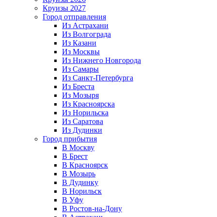
Круизы 2027
Город отправления
Из Астрахани
Из Волгограда
Из Казани
Из Москвы
Из Нижнего Новгорода
Из Самары
Из Санкт-Петербурга
Из Бреста
Из Мозыря
Из Красноярска
Из Норильска
Из Саратова
Из Дудинки
Город прибытия
В Москву
В Брест
В Красноярск
В Мозырь
В Дудинку
В Норильск
В Уфу
В Ростов-на-Дону