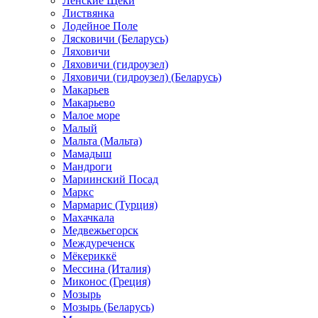
Ленские Щеки
Листвянка
Лодейное Поле
Лясковичи (Беларусь)
Ляховичи
Ляховичи (гидроузел)
Ляховичи (гидроузел) (Беларусь)
Макарьев
Макарьево
Малое море
Малый
Мальта (Мальта)
Мамадыш
Мандроги
Мариинский Посад
Маркс
Мармарис (Турция)
Махачкала
Медвежьегорск
Междуреченск
Мёкериккё
Мессина (Италия)
Миконос (Греция)
Мозырь
Мозырь (Беларусь)