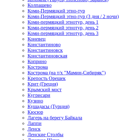
Колпашево
Коми-Пермяцкий этно-тур
Коми-Пермяцкий этно-тур (3 дня / 2 ночи)
Коми-пермяцкий этнотур, день 1
Коми-пермяцкий этнотур, день 2
Коми-пермяцкий этнотур, день 3
Коневец
Константиново
Константиновск
Константиновская
Коприно
Кострома
Кострома (на т/х "Мамин-Сибиряк")
Крепость Орешек
Крит (Греция)
Крымский мост
Кугрисари
Кузино
Кушадасы (Турция)
Кюсюр
Лагерь на берегу Байкала
Лаппи
Ленск
Ленские Столбы