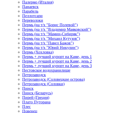
Палермо (Италия)
Панаевск
Парабель
Пеллотсари
Переволоки
Пермь (на т/х "Борис Полевой")
Пермь (на т/х "Владимир Маяковский")
Пермь (на т/х "Мамин-Сибиряк")
Пермь (на т/х "Михаил Кутузов")
Пермь (на т/х "Павел Бажов")
Пермь (на т/х "Юрий Никулин")
Пермь (Хохловка)
Пермь + лучший курорт на Каме, день 1
Пермь + лучший курорт на Каме, день 2
Пермь + лучший курорт на Каме, день 3
Пестовское водохранилище
Петрозаводск
Петрозаводск (Соловецкие острова)
Петрозаводск (Соловки)
Пинск
Пинск (Беларусь)
Пирей (Греция)
Плато Путорана
Плес
Повенец