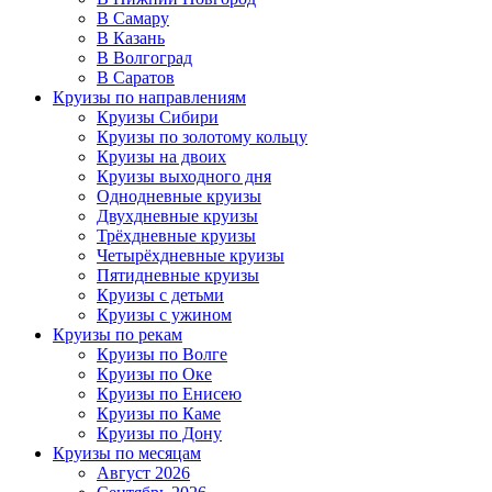
В Самару
В Казань
В Волгоград
В Саратов
Круизы по направлениям
Круизы Сибири
Круизы по золотому кольцу
Круизы на двоих
Круизы выходного дня
Однодневные круизы
Двухдневные круизы
Трёхдневные круизы
Четырёхдневные круизы
Пятидневные круизы
Круизы с детьми
Круизы с ужином
Круизы по рекам
Круизы по Волге
Круизы по Оке
Круизы по Енисею
Круизы по Каме
Круизы по Дону
Круизы по месяцам
Август 2026