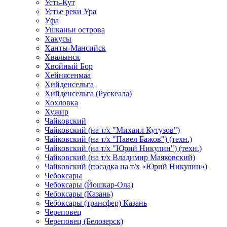
Усть-Кут
Устье реки Ура
Уфа
Ушканьи острова
Хакусы
Ханты-Мансийск
Хвалынск
Хвойный Бор
Хейнясенмаа
Хийденсельга
Хийденсельга (Рускеала)
Хохловка
Хужир
Чайковский
Чайковский (на т/х "Михаил Кутузов")
Чайковский (на т/х "Павел Бажов") (техн.)
Чайковский (на т/х "Юрий Никулин") (техн.)
Чайковский (на т/х Владимир Маяковский)
Чайковский (посадка на т/х «Юрий Никулин»)
Чебоксары
Чебоксары (Йошкар-Ола)
Чебоксары (Казань)
Чебоксары (трансфер) Казань
Череповец
Череповец (Белозерск)