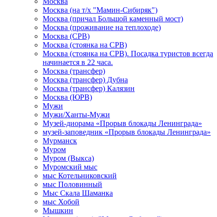
Москва
Москва (на т/х "Мамин-Сибиряк")
Москва (причал Большой каменный мост)
Москва (проживание на теплоходе)
Москва (СРВ)
Москва (стоянка на СРВ)
Москва (стоянка на СРВ). Посадка туристов всегда
начинается в 22 часа.
Москва (трансфер)
Москва (трансфер) Дубна
Москва (трансфер) Калязин
Москва (ЮРВ)
Мужи
Мужи/Ханты-Мужи
Музей-диорама «Прорыв блокады Ленинграда»
музей-заповедник «Прорыв блокады Ленинграда»
Мурманск
Муром
Муром (Выкса)
Муромский мыс
мыс Котельниковский
мыс Половинный
Мыс Скала Шаманка
мыс Хобой
Мышкин