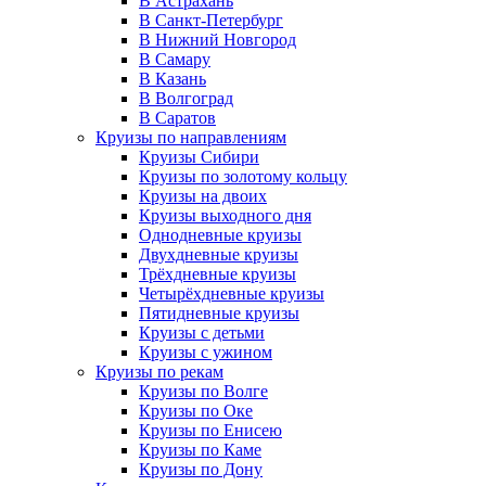
В Астрахань
В Санкт-Петербург
В Нижний Новгород
В Самару
В Казань
В Волгоград
В Саратов
Круизы по направлениям
Круизы Сибири
Круизы по золотому кольцу
Круизы на двоих
Круизы выходного дня
Однодневные круизы
Двухдневные круизы
Трёхдневные круизы
Четырёхдневные круизы
Пятидневные круизы
Круизы с детьми
Круизы с ужином
Круизы по рекам
Круизы по Волге
Круизы по Оке
Круизы по Енисею
Круизы по Каме
Круизы по Дону