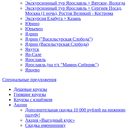
Экскурсионный тур Ярославль + Вятское, Вологда
Экскурсионный тур Ярославль + Сергиев Посад,
Москва (1 ночь), Ростов Великий - Кострома
Экскурсия Елабуга + Казань
Юрино
Юрьевец
Ядрин
Ядрин ("Васильсурская Слобода")
Ядрин (Васильсурская Слобода)
Якутск
Яр-Сале
Ярославль
Ярославль (на т/х "Мамин-Сибиряк")
Ярцево
Специальные предложения
Дешевые круизы
Горящие круизы
Круизы с кэшбэком
Акции
Дополнительная скидка 10 000 рублей на нижнюю
палубу!
Акция «Выгодный курс»
Скидка имениннику