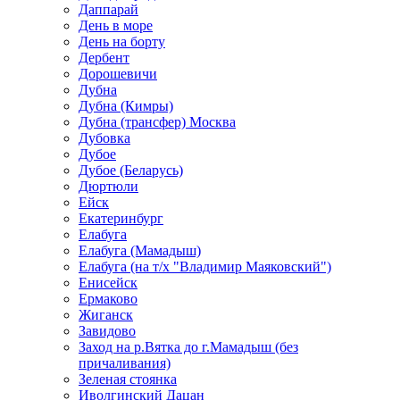
Даппарай
День в море
День на борту
Дербент
Дорошевичи
Дубна
Дубна (Кимры)
Дубна (трансфер) Москва
Дубовка
Дубое
Дубое (Беларусь)
Дюртюли
Ейск
Екатеринбург
Елабуга
Елабуга (Мамадыш)
Елабуга (на т/х "Владимир Маяковский")
Енисейск
Ермаково
Жиганск
Завидово
Заход на р.Вятка до г.Мамадыш (без
причаливания)
Зеленая стоянка
Иволгинский Дацан