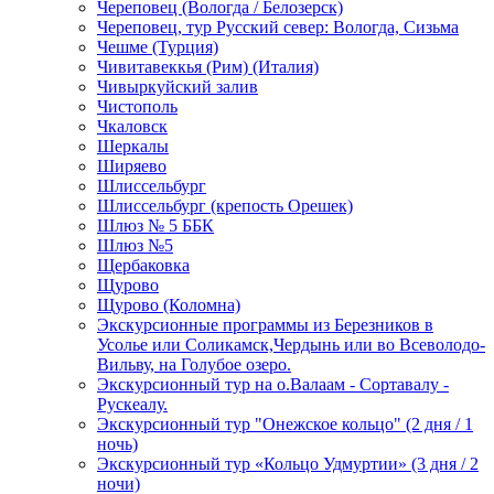
Череповец (Вологда / Белозерск)
Череповец, тур Русский север: Вологда, Сизьма
Чешме (Турция)
Чивитавеккья (Рим) (Италия)
Чивыркуйский залив
Чистополь
Чкаловск
Шеркалы
Ширяево
Шлиссельбург
Шлиссельбург (крепость Орешек)
Шлюз № 5 ББК
Шлюз №5
Щербаковка
Щурово
Щурово (Коломна)
Экскурсионные программы из Березников в
Усолье или Соликамск,Чердынь или во Всеволодо-
Вильву, на Голубое озеро.
Экскурсионный тур на о.Валаам - Сортавалу -
Рускеалу.
Экскурсионный тур "Онежское кольцо" (2 дня / 1
ночь)
Экскурсионный тур «Кольцо Удмуртии» (3 дня / 2
ночи)