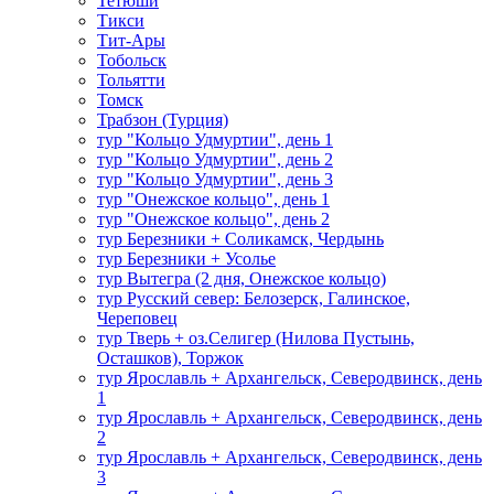
Тетюши
Тикси
Тит-Ары
Тобольск
Тольятти
Томск
Трабзон (Турция)
тур "Кольцо Удмуртии", день 1
тур "Кольцо Удмуртии", день 2
тур "Кольцо Удмуртии", день 3
тур "Онежское кольцо", день 1
тур "Онежское кольцо", день 2
тур Березники + Соликамск, Чердынь
тур Березники + Усолье
тур Вытегра (2 дня, Онежское кольцо)
тур Русский север: Белозерск, Галинское,
Череповец
тур Тверь + оз.Селигер (Нилова Пустынь,
Осташков), Торжок
тур Ярославль + Архангельск, Северодвинск, день
1
тур Ярославль + Архангельск, Северодвинск, день
2
тур Ярославль + Архангельск, Северодвинск, день
3