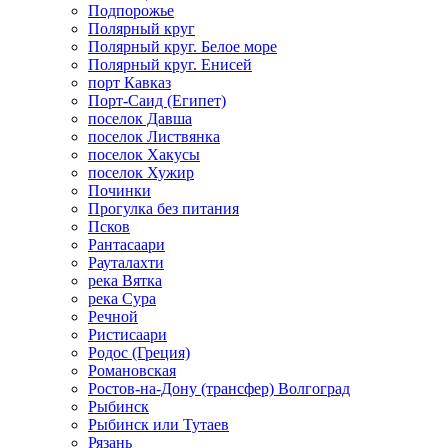
Подпорожье
Полярный круг
Полярный круг. Белое море
Полярный круг. Енисей
порт Кавказ
Порт-Саид (Египет)
поселок Давша
поселок Листвянка
поселок Хакусы
поселок Хужир
Починки
Прогулка без питания
Псков
Рантасаари
Рауталахти
река Вятка
река Сура
Речной
Ристисаари
Родос (Греция)
Романовская
Ростов-на-Дону (трансфер) Волгоград
Рыбинск
Рыбинск или Тутаев
Рязань