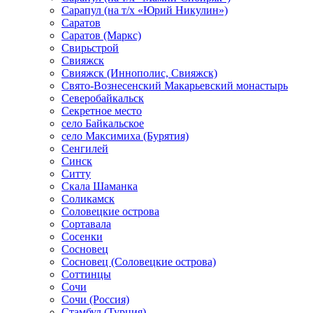
Сарапул (на т/х «Юрий Никулин»)
Саратов
Саратов (Маркс)
Свирьстрой
Свияжск
Свияжск (Иннополис, Свияжск)
Свято-Вознесенский Макарьевский монастырь
Северобайкальск
Секретное место
село Байкальское
село Максимиха (Бурятия)
Сенгилей
Синск
Ситту
Скала Шаманка
Соликамск
Соловецкие острова
Сортавала
Сосенки
Сосновец
Сосновец (Соловецкие острова)
Соттинцы
Сочи
Сочи (Россия)
Стамбул (Турция)