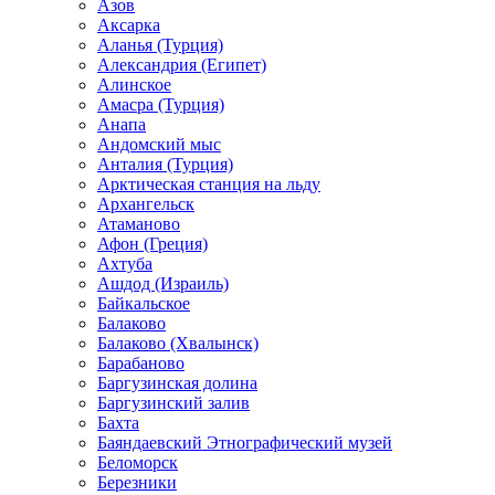
Азов
Аксарка
Аланья (Турция)
Александрия (Египет)
Алинское
Амасра (Турция)
Анапа
Андомский мыс
Анталия (Турция)
Арктическая станция на льду
Архангельск
Атаманово
Афон (Греция)
Ахтуба
Ашдод (Израиль)
Байкальское
Балаково
Балаково (Хвалынск)
Барабаново
Баргузинская долина
Баргузинский залив
Бахта
Баяндаевский Этнографический музей
Беломорск
Березники