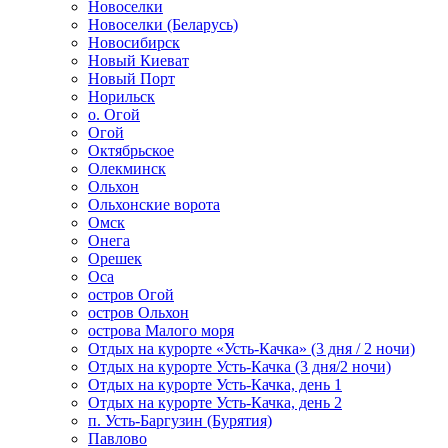
Новоселки
Новоселки (Беларусь)
Новосибирск
Новый Киеват
Новый Порт
Норильск
о. Огой
Огой
Октябрьское
Олекминск
Ольхон
Ольхонские ворота
Омск
Онега
Орешек
Оса
остров Огой
остров Ольхон
острова Малого моря
Отдых на курорте «Усть-Качка» (3 дня / 2 ночи)
Отдых на курорте Усть-Качка (3 дня/2 ночи)
Отдых на курорте Усть-Качка, день 1
Отдых на курорте Усть-Качка, день 2
п. Усть-Баргузин (Бурятия)
Павлово