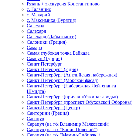
Рязань + экскурсия Константиново
с. Галанино
с. Макарий
с. Максимиха (Бурятия)
Салемал
Салехард
Салехард (Лабытнанги)
Салоники (Греция)
Самара
Самая глубокая точка Байкала
Самсун (Турция)
Санкт Петербург
Санкт-Петербург (2 дня)
Санкт-Петербург (Английская набережная)
Санкт-Петербург (Морской фасад)
Санкт-Петербург (Набережная Лейтенанта
Шмидта)
Санкт-Петербург (причал «Уткина заводь»)
Санкт-Петербург (проспект Обуховской Обороны)
Санкт-Петербург (Центр)
Санторини (Греция)
Сарапул
Сарапул (на т/х Владимир Маяковский)
Сарапул (на т/х "Борис Полевой")
Сарапул (на т/х "Мамин-Сибиряк")