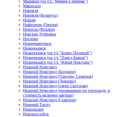
Мышкин (на т/х "Мамин-Сибиряк")
Мякисало
Наровля
Наровля (Беларусь)
Нарым
Нафплион (Греция)
Неаполь (Италия)
Невская Дубровка
Неелово
Нижневартовск
Нижнекамск
Нижнекамск (на т/х "Борис Полевой")
Нижнекамск (на т/х "Павел Бажов")
Нижнекамск (на т/х "Юрий Никулин")
Нижний Новгород
Нижний Новгород (Болдино)
Нижний Новгород (Городец, Семенов)
Нижний Новгород (Дивеево)
Нижний Новгород (озеро Светлояр)
Нижний Новгород (проживание на теплоходе, в
стоимость включен завтрак)
Нижний Новгород (Семенов)
Нижний Тагил
Никольское
Новороссийск