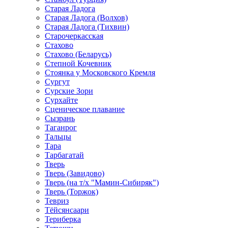
Старая Ладога
Старая Ладога (Волхов)
Старая Ладога (Тихвин)
Старочеркасская
Стахово
Стахово (Беларусь)
Степной Кочевник
Стоянка у Московского Кремля
Сургут
Сурские Зори
Сурхайте
Сценическое плавание
Сызрань
Таганрог
Тальцы
Тара
Тарбагатай
Тверь
Тверь (Завидово)
Тверь (на т/х "Мамин-Сибиряк")
Тверь (Торжок)
Тевриз
Тёйсянсаари
Териберка