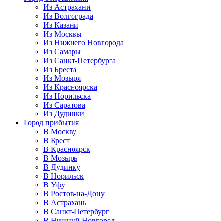
Из Астрахани
Из Волгограда
Из Казани
Из Москвы
Из Нижнего Новгорода
Из Самары
Из Санкт-Петербурга
Из Бреста
Из Мозыря
Из Красноярска
Из Норильска
Из Саратова
Из Дудинки
Город прибытия
В Москву
В Брест
В Красноярск
В Мозырь
В Дудинку
В Норильск
В Уфу
В Ростов-на-Дону
В Астрахань
В Санкт-Петербург
В Нижний Новгород