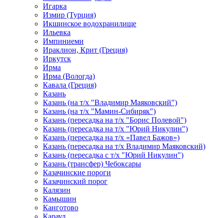
Игарка
Измир (Турция)
Икшинское водохранилище
Ильевка
Импиниеми
Ираклион, Крит (Греция)
Иркутск
Ирма
Ирма (Вологда)
Кавала (Греция)
Казань
Казань (на т/х "Владимир Маяковский")
Казань (на т/х "Мамин-Сибиряк")
Казань (пересадка на т/х "Борис Полевой")
Казань (пересадка на т/х "Юрий Никулин")
Казань (пересадка на т/х «Павел Бажов»)
Казань (пересадка на т/х Владимир Маяковский)
Казань (пересадка с т/х "Юрий Никулин")
Казань (трансфер) Чебоксары
Казачинские пороги
Казачинский порог
Калязин
Камышин
Канготово
Караул