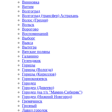
Винновка
Витим
Волгоград
Волгоград (трансфер) Астрахань
Волос (Греция)
Вольск
Ворогово
Воспоминаний
Выборг
Выкса
Вытегра
Вятские поляны
Галанино
Геленджик
Горицы
Горицы (Вологда)
Горицы (Кириллов)
Горнокнязевск
Городец
Городец (Дивеево)
Городец (на т/х "Мамин-Сибиряк")
Городец (Нижний Новгород)
Гремячинск
Грозный
Давид городок