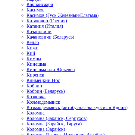
Карпансаари
Касимов
Касимов (Гусь-Железный/Елатьма)
Катаколон (Греция)
Катания (Италия)
Качановичи
Качановичи (Беларусь)
Келло
Кижи
Кий
Кимры
Кинешма
Кинешма или Юрьевец
Киренск
Климецкий Нос
Кобрин
Кобрин (Беларусь)
Козловка
Козьмодемьянск
Козьмодемьянск (автобусная экскурсия в Ядрин)
Коломна
Коломна (Зарайск, Серпухов)
Коломна (Зарайск, Таруса)
Коломна (Зарайск)
Коломна (Таруса, Поленово, Зарайск)