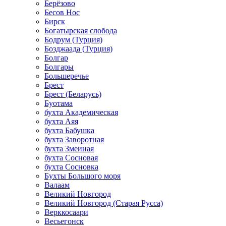
Берёзово
Бесов Нос
Бирск
Богатырская слобода
Бодрум (Турция)
Бозджаада (Турция)
Болгар
Болгары
Большеречье
Брест
Брест (Беларусь)
Буотама
бухта Академическая
бухта Аяя
бухта Бабушка
бухта Заворотная
бухта Змеиная
бухта Сосновая
бухта Сосновка
Бухты Большого моря
Валаам
Великий Новгород
Великий Новгород (Старая Русса)
Верккосаари
Весьегонск