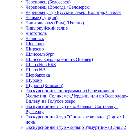
Череповец (Белозерск)
Череповец (Вологда / Белозерск)
Череповец, тур Русский север: Вологда, Сизьма
Чешме (Турция)
Чивитавеккья (Рим) (Италия)
Чивыркуйский залив
Чистополь
Чкаловск
Шеркалы
Ширяево
Шлиссельбург
Шлиссельбург (крепость Орешек)
Шлюз № 5 ББК
Шлюз №5
Щербаковка
Щурово
Щурово (Коломна)
Экскурсионные программы из Березников в
Усолье или Соликамск,Чердынь или во Всеволодо-
Вильву, на Голубое озеро.
Экскурсионный тур на о.Валаам - Сортавалу -
Рускеалу.
Экскурсионный тур "Онежское кольцо" (2 дня / 1
ночь)
Экскурсионный тур «Кольцо Удмуртии» (3 дня / 2