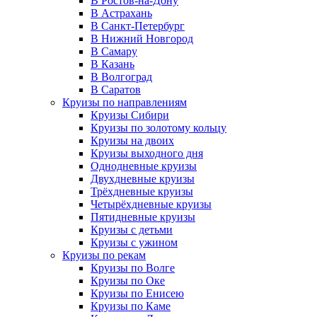
В Ростов-на-Дону
В Астрахань
В Санкт-Петербург
В Нижний Новгород
В Самару
В Казань
В Волгоград
В Саратов
Круизы по направлениям
Круизы Сибири
Круизы по золотому кольцу
Круизы на двоих
Круизы выходного дня
Однодневные круизы
Двухдневные круизы
Трёхдневные круизы
Четырёхдневные круизы
Пятидневные круизы
Круизы с детьми
Круизы с ужином
Круизы по рекам
Круизы по Волге
Круизы по Оке
Круизы по Енисею
Круизы по Каме