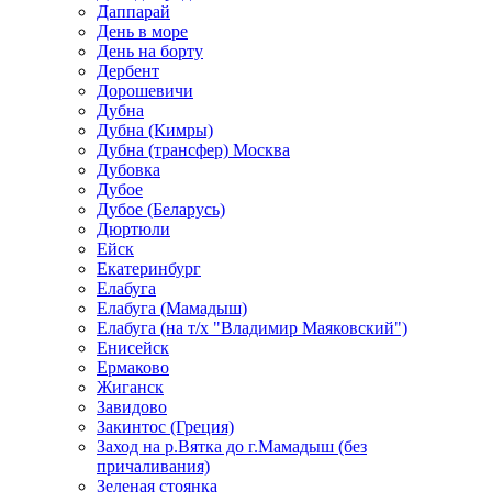
Даппарай
День в море
День на борту
Дербент
Дорошевичи
Дубна
Дубна (Кимры)
Дубна (трансфер) Москва
Дубовка
Дубое
Дубое (Беларусь)
Дюртюли
Ейск
Екатеринбург
Елабуга
Елабуга (Мамадыш)
Елабуга (на т/х "Владимир Маяковский")
Енисейск
Ермаково
Жиганск
Завидово
Закинтос (Греция)
Заход на р.Вятка до г.Мамадыш (без
причаливания)
Зеленая стоянка