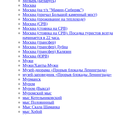
Мозырь (Беларусь)
Москва
Москва (на т/х "Мамин-Сибиряк")
Москва (причал Большой каменный мост)
Москва (проживание на теплоходе)
Москва (СРВ)
Москва (стоянка на СРВ)
Москва (стоянка на СРВ). Посадка туристов всегда
начинается в 22 часа.
Москва (трансфер)
Москва (трансфер) Дубна
Москва (трансфер) Калязин
Москва (ЮРВ)
Мужи
Мужи/Ханты-Мужи
Музей-диорама «Прорыв блокады Ленинграда»
музей-заповедник «Прорыв блокады Ленинграда»
Мурманск
Муром
Муром (Выкса)
Муромский мыс
мыс Котельниковский
мыс Половинный
Мыс Скала Шаманка
мыс Хобой