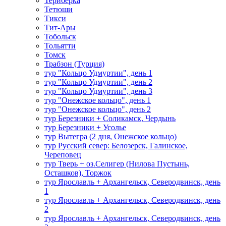
Териберка
Тетюши
Тикси
Тит-Ары
Тобольск
Тольятти
Томск
Трабзон (Турция)
тур "Кольцо Удмуртии", день 1
тур "Кольцо Удмуртии", день 2
тур "Кольцо Удмуртии", день 3
тур "Онежское кольцо", день 1
тур "Онежское кольцо", день 2
тур Березники + Соликамск, Чердынь
тур Березники + Усолье
тур Вытегра (2 дня, Онежское кольцо)
тур Русский север: Белозерск, Галинское,
Череповец
тур Тверь + оз.Селигер (Нилова Пустынь,
Осташков), Торжок
тур Ярославль + Архангельск, Северодвинск, день
1
тур Ярославль + Архангельск, Северодвинск, день
2
тур Ярославль + Архангельск, Северодвинск, день