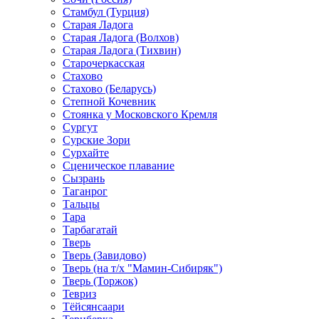
Стамбул (Турция)
Старая Ладога
Старая Ладога (Волхов)
Старая Ладога (Тихвин)
Старочеркасская
Стахово
Стахово (Беларусь)
Степной Кочевник
Стоянка у Московского Кремля
Сургут
Сурские Зори
Сурхайте
Сценическое плавание
Сызрань
Таганрог
Тальцы
Тара
Тарбагатай
Тверь
Тверь (Завидово)
Тверь (на т/х "Мамин-Сибиряк")
Тверь (Торжок)
Тевриз
Тёйсянсаари