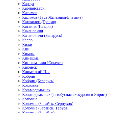
Караул
Карпансаари
Касимов
Касимов (Гусь-Железный/Елатьма)
Катаколон (Греция)
Катания (Италия)
Качановичи
Качановичи (Беларусь)
Келло
Кижи
Кий
Кимры
Кинешма
Кинешма или Юрьевец
Киренск
Климецкий Нос
Кобрин
Кобрин (Беларусь)
Козловка
Козьмодемьянск
Козьмодемьянск (автобусная экскурсия в Ядрин)
Коломна
Коломна (Зарайск, Серпухов)
Коломна (Зарайск, Таруса)
Коломна (Зарайск)