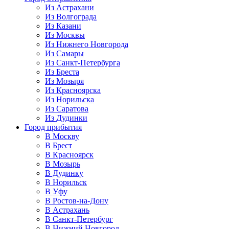
Из Астрахани
Из Волгограда
Из Казани
Из Москвы
Из Нижнего Новгорода
Из Самары
Из Санкт-Петербурга
Из Бреста
Из Мозыря
Из Красноярска
Из Норильска
Из Саратова
Из Дудинки
Город прибытия
В Москву
В Брест
В Красноярск
В Мозырь
В Дудинку
В Норильск
В Уфу
В Ростов-на-Дону
В Астрахань
В Санкт-Петербург
В Нижний Новгород