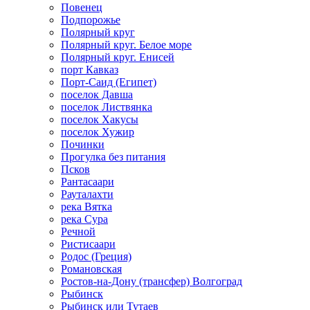
Повенец
Подпорожье
Полярный круг
Полярный круг. Белое море
Полярный круг. Енисей
порт Кавказ
Порт-Саид (Египет)
поселок Давша
поселок Листвянка
поселок Хакусы
поселок Хужир
Починки
Прогулка без питания
Псков
Рантасаари
Рауталахти
река Вятка
река Сура
Речной
Ристисаари
Родос (Греция)
Романовская
Ростов-на-Дону (трансфер) Волгоград
Рыбинск
Рыбинск или Тутаев