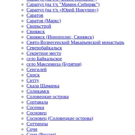
Сарапул (на т/х "Мамин-Сибиряк")
Сарапул (на т/х «Юрий Никулин»)
Саратов
Саратов (Маркс)
Свирьстрой
Свияжск
Свияжск (Иннополис, Свияжск)
Свято-Вознесенский Макарьевский монастырь
Северобайкальск
Секретное место
село Байкальское
село Максимиха (Бурятия)
Сенгилей
Синск
Ситту
Скала Шаманка
Соликамск
Соловецкие острова
Сортавала
Сосенки
Сосновец
Сосновец (Соловецкие острова)
Соттинцы
Сочи
Сочи (Россия)