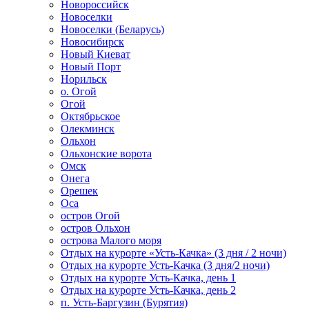
Новороссийск
Новоселки
Новоселки (Беларусь)
Новосибирск
Новый Киеват
Новый Порт
Норильск
о. Огой
Огой
Октябрьское
Олекминск
Ольхон
Ольхонские ворота
Омск
Онега
Орешек
Оса
остров Огой
остров Ольхон
острова Малого моря
Отдых на курорте «Усть-Качка» (3 дня / 2 ночи)
Отдых на курорте Усть-Качка (3 дня/2 ночи)
Отдых на курорте Усть-Качка, день 1
Отдых на курорте Усть-Качка, день 2
п. Усть-Баргузин (Бурятия)