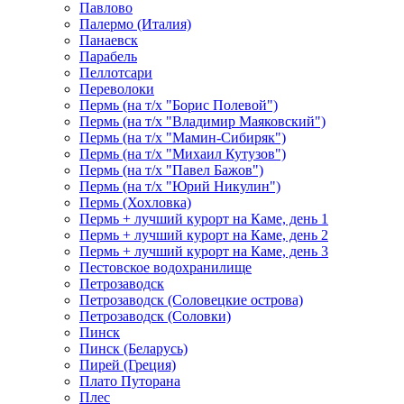
Павлово
Палермо (Италия)
Панаевск
Парабель
Пеллотсари
Переволоки
Пермь (на т/х "Борис Полевой")
Пермь (на т/х "Владимир Маяковский")
Пермь (на т/х "Мамин-Сибиряк")
Пермь (на т/х "Михаил Кутузов")
Пермь (на т/х "Павел Бажов")
Пермь (на т/х "Юрий Никулин")
Пермь (Хохловка)
Пермь + лучший курорт на Каме, день 1
Пермь + лучший курорт на Каме, день 2
Пермь + лучший курорт на Каме, день 3
Пестовское водохранилище
Петрозаводск
Петрозаводск (Соловецкие острова)
Петрозаводск (Соловки)
Пинск
Пинск (Беларусь)
Пирей (Греция)
Плато Путорана
Плес