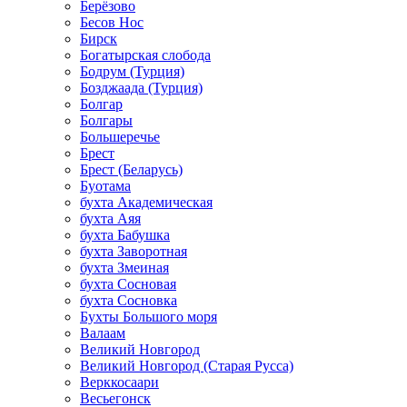
Берёзово
Бесов Нос
Бирск
Богатырская слобода
Бодрум (Турция)
Бозджаада (Турция)
Болгар
Болгары
Большеречье
Брест
Брест (Беларусь)
Буотама
бухта Академическая
бухта Аяя
бухта Бабушка
бухта Заворотная
бухта Змеиная
бухта Сосновая
бухта Сосновка
Бухты Большого моря
Валаам
Великий Новгород
Великий Новгород (Старая Русса)
Верккосаари
Весьегонск