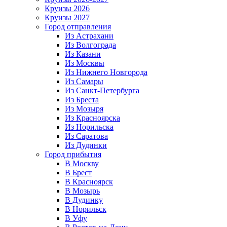
Круизы 2026
Круизы 2027
Город отправления
Из Астрахани
Из Волгограда
Из Казани
Из Москвы
Из Нижнего Новгорода
Из Самары
Из Санкт-Петербурга
Из Бреста
Из Мозыря
Из Красноярска
Из Норильска
Из Саратова
Из Дудинки
Город прибытия
В Москву
В Брест
В Красноярск
В Мозырь
В Дудинку
В Норильск
В Уфу