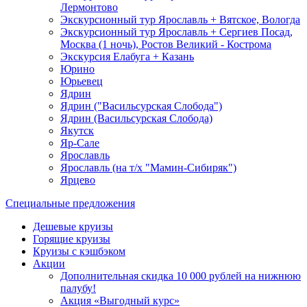
Лермонтово
Экскурсионный тур Ярославль + Вятское, Вологда
Экскурсионный тур Ярославль + Сергиев Посад,
Москва (1 ночь), Ростов Великий - Кострома
Экскурсия Елабуга + Казань
Юрино
Юрьевец
Ядрин
Ядрин ("Васильсурская Слобода")
Ядрин (Васильсурская Слобода)
Якутск
Яр-Сале
Ярославль
Ярославль (на т/х "Мамин-Сибиряк")
Ярцево
Специальные предложения
Дешевые круизы
Горящие круизы
Круизы с кэшбэком
Акции
Дополнительная скидка 10 000 рублей на нижнюю
палубу!
Акция «Выгодный курс»