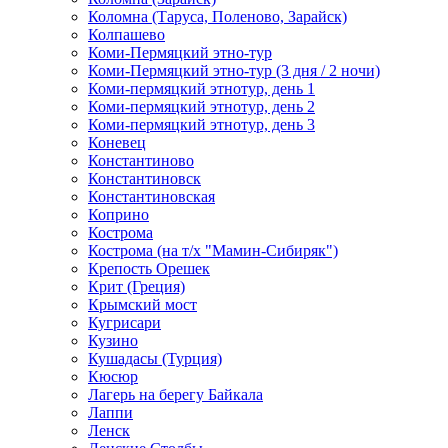
Коломна (Таруса, Поленово, Зарайск)
Колпашево
Коми-Пермяцкий этно-тур
Коми-Пермяцкий этно-тур (3 дня / 2 ночи)
Коми-пермяцкий этнотур, день 1
Коми-пермяцкий этнотур, день 2
Коми-пермяцкий этнотур, день 3
Коневец
Константиново
Константиновск
Константиновская
Коприно
Кострома
Кострома (на т/х "Мамин-Сибиряк")
Крепость Орешек
Крит (Греция)
Крымский мост
Кугрисари
Кузино
Кушадасы (Турция)
Кюсюр
Лагерь на берегу Байкала
Лаппи
Ленск