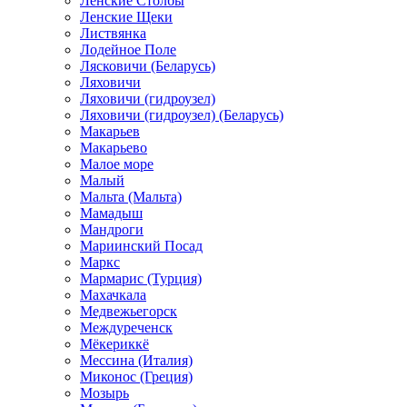
Ленские Столбы
Ленские Щеки
Листвянка
Лодейное Поле
Лясковичи (Беларусь)
Ляховичи
Ляховичи (гидроузел)
Ляховичи (гидроузел) (Беларусь)
Макарьев
Макарьево
Малое море
Малый
Мальта (Мальта)
Мамадыш
Мандроги
Мариинский Посад
Маркс
Мармарис (Турция)
Махачкала
Медвежьегорск
Междуреченск
Мёкериккё
Мессина (Италия)
Миконос (Греция)
Мозырь