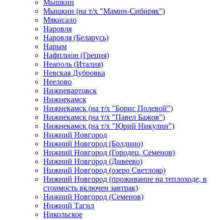
Мышкин
Мышкин (на т/х "Мамин-Сибиряк")
Мякисало
Наровля
Наровля (Беларусь)
Нарым
Нафплион (Греция)
Неаполь (Италия)
Невская Дубровка
Неелово
Нижневартовск
Нижнекамск
Нижнекамск (на т/х "Борис Полевой")
Нижнекамск (на т/х "Павел Бажов")
Нижнекамск (на т/х "Юрий Никулин")
Нижний Новгород
Нижний Новгород (Болдино)
Нижний Новгород (Городец, Семенов)
Нижний Новгород (Дивеево)
Нижний Новгород (озеро Светлояр)
Нижний Новгород (проживание на теплоходе, в
стоимость включен завтрак)
Нижний Новгород (Семенов)
Нижний Тагил
Никольское