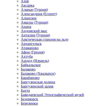
Азов
Аксарка
Аланья (Турция)
Александрия (Египет)
Алинское
Амасра (Турция)
Анапа
Андомский мыс
Анталия (Турция)
Арктическая станция на льду
Архангельск
Атаманово
Афон (Греция)
Ахтуба
Ашдод (Израиль)
Байкальское
Балаково
Балаково (Хвалынск)
Барабаново
Баргузинская долина
Баргузинский залив
Бахта
Баяндаевский Этнографический музей
Беломорск
Березники