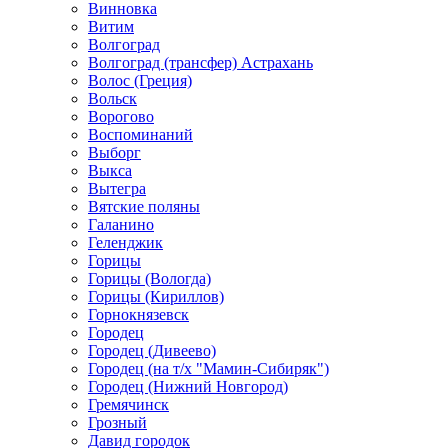
Винновка
Витим
Волгоград
Волгоград (трансфер) Астрахань
Волос (Греция)
Вольск
Ворогово
Воспоминаний
Выборг
Выкса
Вытегра
Вятские поляны
Галанино
Геленджик
Горицы
Горицы (Вологда)
Горицы (Кириллов)
Горнокнязевск
Городец
Городец (Дивеево)
Городец (на т/х "Мамин-Сибиряк")
Городец (Нижний Новгород)
Гремячинск
Грозный
Давид городок