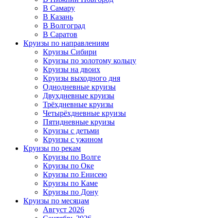
В Самару
В Казань
В Волгоград
В Саратов
Круизы по направлениям
Круизы Сибири
Круизы по золотому кольцу
Круизы на двоих
Круизы выходного дня
Однодневные круизы
Двухдневные круизы
Трёхдневные круизы
Четырёхдневные круизы
Пятидневные круизы
Круизы с детьми
Круизы с ужином
Круизы по рекам
Круизы по Волге
Круизы по Оке
Круизы по Енисею
Круизы по Каме
Круизы по Дону
Круизы по месяцам
Август 2026