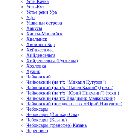
Усть-Качка
Усть-Кут
Устье реки Ура
Уфа
Ушканьи острова
Хакусы
Ханты-Мансийск
Хвалынск
Хвойный Бор
Хейнясенмаа
Хийденсельга
Хийденсельга (Рускеала)
Хохловка
Хужир
Чайковский
Чайковский (на т/х "Михаил Кутузов")
Чайковский (на т/х "Павел Бажов") (техн.)
Чайковский (на т/х "Юрий Никулин") (техн.)
Чайковский (на т/х Владимир Маяковский)
Чайковский (посадка на т/х «Юрий Никулин»)
Чебоксары
Чебоксары (Йошкар-Ола)
Чебоксары (Казань)
Чебоксары (трансфер) Казань
Череповец