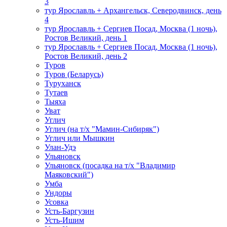
3
тур Ярославль + Архангельск, Северодвинск, день
4
тур Ярославль + Сергиев Посад, Москва (1 ночь),
Ростов Великий, день 1
тур Ярославль + Сергиев Посад, Москва (1 ночь),
Ростов Великий, день 2
Туров
Туров (Беларусь)
Туруханск
Тутаев
Тыяха
Уват
Углич
Углич (на т/х "Мамин-Сибиряк")
Углич или Мышкин
Улан-Удэ
Ульяновск
Ульяновск (посадка на т/х "Владимир
Маяковский")
Умба
Ундоры
Усовка
Усть-Баргузин
Усть-Ишим