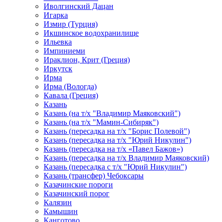
Иволгинский Дацан
Игарка
Измир (Турция)
Икшинское водохранилище
Ильевка
Импиниеми
Ираклион, Крит (Греция)
Иркутск
Ирма
Ирма (Вологда)
Кавала (Греция)
Казань
Казань (на т/х "Владимир Маяковский")
Казань (на т/х "Мамин-Сибиряк")
Казань (пересадка на т/х "Борис Полевой")
Казань (пересадка на т/х "Юрий Никулин")
Казань (пересадка на т/х «Павел Бажов»)
Казань (пересадка на т/х Владимир Маяковский)
Казань (пересадка с т/х "Юрий Никулин")
Казань (трансфер) Чебоксары
Казачинские пороги
Казачинский порог
Калязин
Камышин
Канготово