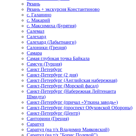
Рязань
Рязань + экскурсия Константиново
с. Галанино
с. Макарий
с. Максимиха (Бурятия)
Салемал
Салехард
Салехард (Лабытнанги)
Салоники (Греция)
Самара
Самая глубокая точка Байкала
Самсун (Турция)
Санкт Петербург
Санкт-Петербург (2 дня)
Санкт-Петербург (Английская набережная)
Санкт-Петербург (Морской фасад)
Санкт-Петербург (Набережная Лейтенанта
Шмидта)
Санкт-Петербург (причал «Уткина заводь»)
Санкт-Петербург (проспект Обуховской Обороны)
Санкт-Петербург (Центр)
Санторини (Греция)
Сарапул
Сарапул (на т/х Владимир Маяковский)
Сарапул (на т/х "Борис Полевой")