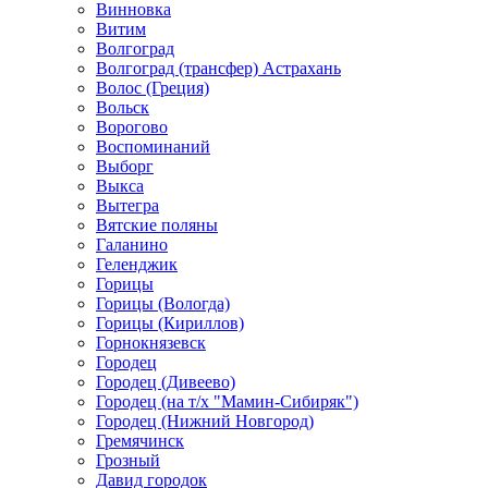
Винновка
Витим
Волгоград
Волгоград (трансфер) Астрахань
Волос (Греция)
Вольск
Ворогово
Воспоминаний
Выборг
Выкса
Вытегра
Вятские поляны
Галанино
Геленджик
Горицы
Горицы (Вологда)
Горицы (Кириллов)
Горнокнязевск
Городец
Городец (Дивеево)
Городец (на т/х "Мамин-Сибиряк")
Городец (Нижний Новгород)
Гремячинск
Грозный
Давид городок