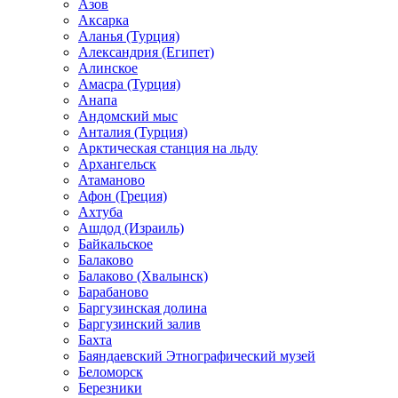
Азов
Аксарка
Аланья (Турция)
Александрия (Египет)
Алинское
Амасра (Турция)
Анапа
Андомский мыс
Анталия (Турция)
Арктическая станция на льду
Архангельск
Атаманово
Афон (Греция)
Ахтуба
Ашдод (Израиль)
Байкальское
Балаково
Балаково (Хвалынск)
Барабаново
Баргузинская долина
Баргузинский залив
Бахта
Баяндаевский Этнографический музей
Беломорск
Березники