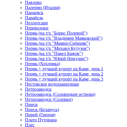
Павлово
Палермо (Италия)
Панаевск
Парабель
Пеллотсари
Переволоки
Пермь (на т/х "Борис Полевой")
Пермь (на т/х "Владимир Маяковский")
Пермь (на т/х "Мамин-Сибиряк")
Пермь (на т/х "Михаил Кутузов")
Пермь (на т/х "Павел Бажов")
Пермь (на т/х "Юрий Никулин")
Пермь (Хохловка)
Пермь + лучший курорт на Каме, день 1
Пермь + лучший курорт на Каме, день 2
Пермь + лучший курорт на Каме, день 3
Пестовское водохранилище
Петрозаводск
Петрозаводск (Соловецкие острова)
Петрозаводск (Соловки)
Пинск
Пинск (Беларусь)
Пирей (Греция)
Плато Путорана
Плес