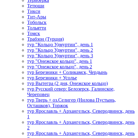
Териберка
Тетюши
Тикси
Тит-Ары
Тобольск
Тольятти
Томск
Трабзон (Турция)
тур "Кольцо Удмуртии", день 1
тур "Кольцо Удмуртии", день 2
тур "Кольцо Удмуртии", день 3
тур "Онежское кольцо", день 1
тур "Онежское кольцо", день 2
тур Березники + Соликамск, Чердынь
тур Березники + Усолье
тур Вытегра (2 дня, Онежское кольцо)
тур Русский север: Белозерск, Галинское,
Череповец
тур Тверь + оз.Селигер (Нилова Пустынь,
Осташков), Торжок
тур Ярославль + Архангельск, Северодвинск, день
1
тур Ярославль + Архангельск, Северодвинск, день
2
тур Ярославль + Архангельск, Северодвинск, день