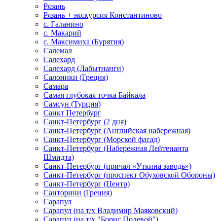
Рязань
Рязань + экскурсия Константиново
с. Галанино
с. Макарий
с. Максимиха (Бурятия)
Салемал
Салехард
Салехард (Лабытнанги)
Салоники (Греция)
Самара
Самая глубокая точка Байкала
Самсун (Турция)
Санкт Петербург
Санкт-Петербург (2 дня)
Санкт-Петербург (Английская набережная)
Санкт-Петербург (Морской фасад)
Санкт-Петербург (Набережная Лейтенанта
Шмидта)
Санкт-Петербург (причал «Уткина заводь»)
Санкт-Петербург (проспект Обуховской Обороны)
Санкт-Петербург (Центр)
Санторини (Греция)
Сарапул
Сарапул (на т/х Владимир Маяковский)
Сарапул (на т/х "Борис Полевой")