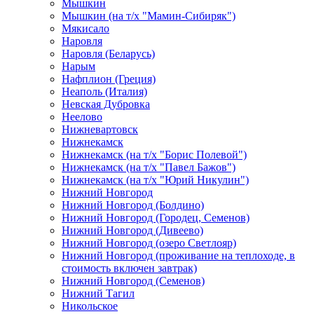
Мышкин
Мышкин (на т/х "Мамин-Сибиряк")
Мякисало
Наровля
Наровля (Беларусь)
Нарым
Нафплион (Греция)
Неаполь (Италия)
Невская Дубровка
Неелово
Нижневартовск
Нижнекамск
Нижнекамск (на т/х "Борис Полевой")
Нижнекамск (на т/х "Павел Бажов")
Нижнекамск (на т/х "Юрий Никулин")
Нижний Новгород
Нижний Новгород (Болдино)
Нижний Новгород (Городец, Семенов)
Нижний Новгород (Дивеево)
Нижний Новгород (озеро Светлояр)
Нижний Новгород (проживание на теплоходе, в
стоимость включен завтрак)
Нижний Новгород (Семенов)
Нижний Тагил
Никольское