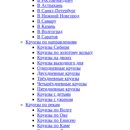
В Ростов-на-Дону
В Астрахань
В Санкт-Петербург
В Нижний Новгород
В Самару
В Казань
В Волгоград
В Саратов
Круизы по направлениям
Круизы Сибири
Круизы по золотому кольцу
Круизы на двоих
Круизы выходного дня
Однодневные круизы
Двухдневные круизы
Трёхдневные круизы
Четырёхдневные круизы
Пятидневные круизы
Круизы с детьми
Круизы с ужином
Круизы по рекам
Круизы по Волге
Круизы по Оке
Круизы по Енисею
Круизы по Каме