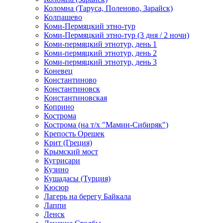
Коломна (Таруса, Поленово, Зарайск)
Колпашево
Коми-Пермяцкий этно-тур
Коми-Пермяцкий этно-тур (3 дня / 2 ночи)
Коми-пермяцкий этнотур, день 1
Коми-пермяцкий этнотур, день 2
Коми-пермяцкий этнотур, день 3
Коневец
Константиново
Константиновск
Константиновская
Коприно
Кострома
Кострома (на т/х "Мамин-Сибиряк")
Крепость Орешек
Крит (Греция)
Крымский мост
Кугрисари
Кузино
Кушадасы (Турция)
Кюсюр
Лагерь на берегу Байкала
Лаппи
Ленск