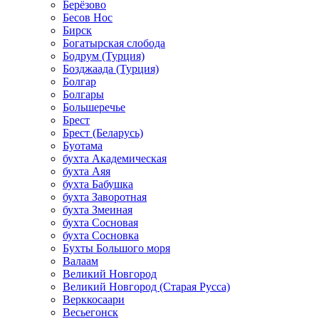
Берёзово
Бесов Нос
Бирск
Богатырская слобода
Бодрум (Турция)
Бозджаада (Турция)
Болгар
Болгары
Большеречье
Брест
Брест (Беларусь)
Буотама
бухта Академическая
бухта Аяя
бухта Бабушка
бухта Заворотная
бухта Змеиная
бухта Сосновая
бухта Сосновка
Бухты Большого моря
Валаам
Великий Новгород
Великий Новгород (Старая Русса)
Верккосаари
Весьегонск