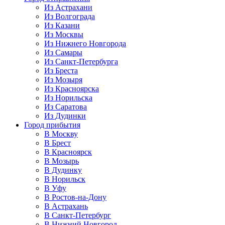
Из Астрахани
Из Волгограда
Из Казани
Из Москвы
Из Нижнего Новгорода
Из Самары
Из Санкт-Петербурга
Из Бреста
Из Мозыря
Из Красноярска
Из Норильска
Из Саратова
Из Дудинки
Город прибытия
В Москву
В Брест
В Красноярск
В Мозырь
В Дудинку
В Норильск
В Уфу
В Ростов-на-Дону
В Астрахань
В Санкт-Петербург
В Нижний Новгород