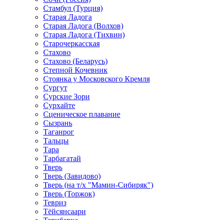
Стамбул (Турция)
Старая Ладога
Старая Ладога (Волхов)
Старая Ладога (Тихвин)
Старочеркасская
Стахово
Стахово (Беларусь)
Степной Кочевник
Стоянка у Московского Кремля
Сургут
Сурские Зори
Сурхайте
Сценическое плавание
Сызрань
Таганрог
Тальцы
Тара
Тарбагатай
Тверь
Тверь (Завидово)
Тверь (на т/х "Мамин-Сибиряк")
Тверь (Торжок)
Тевриз
Тёйсянсаари