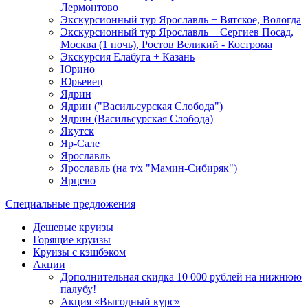
Лермонтово
Экскурсионный тур Ярославль + Вятское, Вологда
Экскурсионный тур Ярославль + Сергиев Посад,
Москва (1 ночь), Ростов Великий - Кострома
Экскурсия Елабуга + Казань
Юрино
Юрьевец
Ядрин
Ядрин ("Васильсурская Слобода")
Ядрин (Васильсурская Слобода)
Якутск
Яр-Сале
Ярославль
Ярославль (на т/х "Мамин-Сибиряк")
Ярцево
Специальные предложения
Дешевые круизы
Горящие круизы
Круизы с кэшбэком
Акции
Дополнительная скидка 10 000 рублей на нижнюю
палубу!
Акция «Выгодный курс»