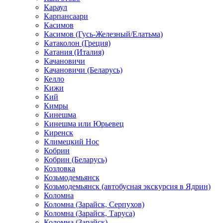
Караул
Карпансаари
Касимов
Касимов (Гусь-Железный/Елатьма)
Катаколон (Греция)
Катания (Италия)
Качановичи
Качановичи (Беларусь)
Келло
Кижи
Кий
Кимры
Кинешма
Кинешма или Юрьевец
Киренск
Климецкий Нос
Кобрин
Кобрин (Беларусь)
Козловка
Козьмодемьянск
Козьмодемьянск (автобусная экскурсия в Ядрин)
Коломна
Коломна (Зарайск, Серпухов)
Коломна (Зарайск, Таруса)
Коломна (Зарайск)