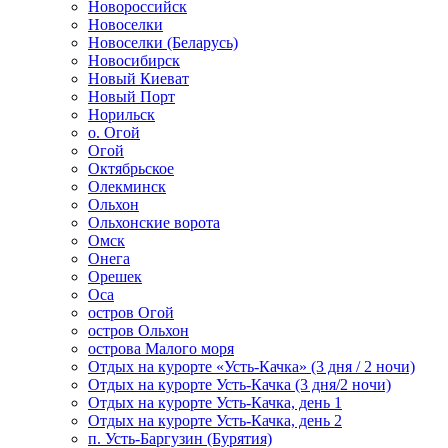
Новороссийск
Новоселки
Новоселки (Беларусь)
Новосибирск
Новый Киеват
Новый Порт
Норильск
о. Огой
Огой
Октябрьское
Олекминск
Ольхон
Ольхонские ворота
Омск
Онега
Орешек
Оса
остров Огой
остров Ольхон
острова Малого моря
Отдых на курорте «Усть-Качка» (3 дня / 2 ночи)
Отдых на курорте Усть-Качка (3 дня/2 ночи)
Отдых на курорте Усть-Качка, день 1
Отдых на курорте Усть-Качка, день 2
п. Усть-Баргузин (Бурятия)