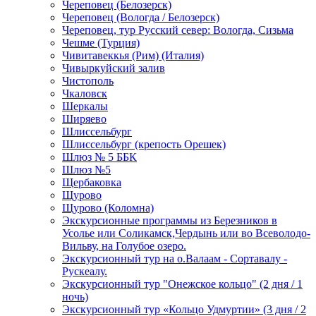
Череповец (Белозерск)
Череповец (Вологда / Белозерск)
Череповец, тур Русский север: Вологда, Сизьма
Чешме (Турция)
Чивитавеккья (Рим) (Италия)
Чивыркуйский залив
Чистополь
Чкаловск
Шеркалы
Ширяево
Шлиссельбург
Шлиссельбург (крепость Орешек)
Шлюз № 5 ББК
Шлюз №5
Щербаковка
Щурово
Щурово (Коломна)
Экскурсионные программы из Березников в
Усолье или Соликамск,Чердынь или во Всеволодо-
Вильву, на Голубое озеро.
Экскурсионный тур на о.Валаам - Сортавалу -
Рускеалу.
Экскурсионный тур "Онежское кольцо" (2 дня / 1
ночь)
Экскурсионный тур «Кольцо Удмуртии» (3 дня / 2