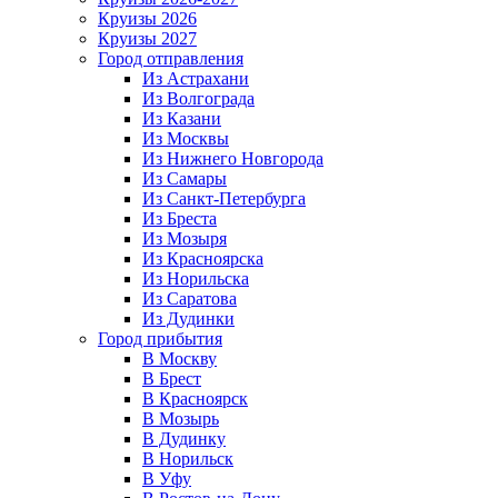
Круизы 2026
Круизы 2027
Город отправления
Из Астрахани
Из Волгограда
Из Казани
Из Москвы
Из Нижнего Новгорода
Из Самары
Из Санкт-Петербурга
Из Бреста
Из Мозыря
Из Красноярска
Из Норильска
Из Саратова
Из Дудинки
Город прибытия
В Москву
В Брест
В Красноярск
В Мозырь
В Дудинку
В Норильск
В Уфу