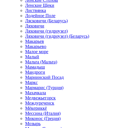
Ленские Столбы
Ленские Щеки
Листвянка
Лодейное Поле
Лясковичи (Беларусь)
Ляховичи
Ляховичи (гидроузел)
Ляховичи (гидроузел) (Беларусь)
Макарьев
Макарьево
Малое море
Малый
Мальта (Мальта)
Мамадыш
Мандроги
Мариинский Посад
Маркс
Мармарис (Турция)
Махачкала
Медвежьегорск
Междуреченск
Мёкериккё
Мессина (Италия)
Миконос (Греция)
Мозырь