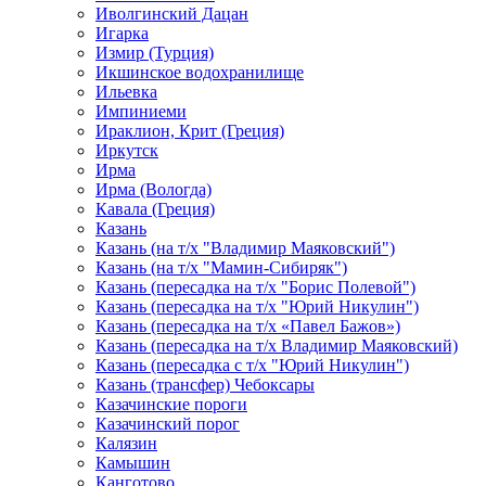
Иволгинский Дацан
Игарка
Измир (Турция)
Икшинское водохранилище
Ильевка
Импиниеми
Ираклион, Крит (Греция)
Иркутск
Ирма
Ирма (Вологда)
Кавала (Греция)
Казань
Казань (на т/х "Владимир Маяковский")
Казань (на т/х "Мамин-Сибиряк")
Казань (пересадка на т/х "Борис Полевой")
Казань (пересадка на т/х "Юрий Никулин")
Казань (пересадка на т/х «Павел Бажов»)
Казань (пересадка на т/х Владимир Маяковский)
Казань (пересадка с т/х "Юрий Никулин")
Казань (трансфер) Чебоксары
Казачинские пороги
Казачинский порог
Калязин
Камышин
Канготово