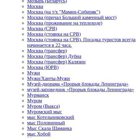
Мозырь (Беларусь)
Москва
Москва (на т/х "Мамин-Сибиряк")
Москва (причал Большой каменный мост)
Москва (проживание на теплоходе)
Москва (СРВ)
Москва (стоянка на СРВ)
Москва (стоянка на СРВ). Посадка туристов всегда
начинается в 22 часа.
Москва (трансфер)
Москва (трансфер) Дубна
Москва (трансфер) Калязин
Москва (ЮРВ)
Мужи
Мужи/Ханты-Мужи
Музей-диорама «Прорыв блокады Ленинграда»
музей-заповедник «Прорыв блокады Ленинграда»
Мурманск
Муром
Муром (Выкса)
Муромский мыс
мыс Котельниковский
мыс Половинный
Мыс Скала Шаманка
мыс Хобой