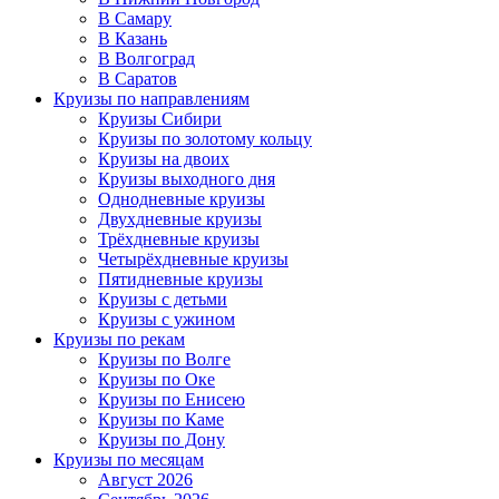
В Самару
В Казань
В Волгоград
В Саратов
Круизы по направлениям
Круизы Сибири
Круизы по золотому кольцу
Круизы на двоих
Круизы выходного дня
Однодневные круизы
Двухдневные круизы
Трёхдневные круизы
Четырёхдневные круизы
Пятидневные круизы
Круизы с детьми
Круизы с ужином
Круизы по рекам
Круизы по Волге
Круизы по Оке
Круизы по Енисею
Круизы по Каме
Круизы по Дону
Круизы по месяцам
Август 2026