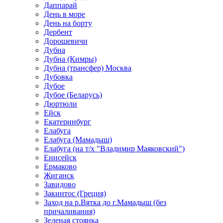
Даппарай
День в море
День на борту
Дербент
Дорошевичи
Дубна
Дубна (Кимры)
Дубна (трансфер) Москва
Дубовка
Дубое
Дубое (Беларусь)
Дюртюли
Ейск
Екатеринбург
Елабуга
Елабуга (Мамадыш)
Елабуга (на т/х "Владимир Маяковский")
Енисейск
Ермаково
Жиганск
Завидово
Закинтос (Греция)
Заход на р.Вятка до г.Мамадыш (без
причаливания)
Зеленая стоянка