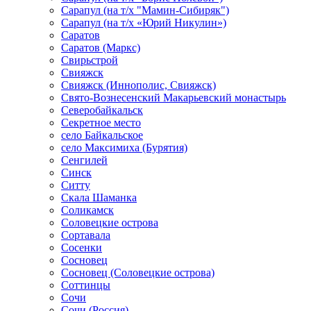
Сарапул (на т/х "Мамин-Сибиряк")
Сарапул (на т/х «Юрий Никулин»)
Саратов
Саратов (Маркс)
Свирьстрой
Свияжск
Свияжск (Иннополис, Свияжск)
Свято-Вознесенский Макарьевский монастырь
Северобайкальск
Секретное место
село Байкальское
село Максимиха (Бурятия)
Сенгилей
Синск
Ситту
Скала Шаманка
Соликамск
Соловецкие острова
Сортавала
Сосенки
Сосновец
Сосновец (Соловецкие острова)
Соттинцы
Сочи
Сочи (Россия)