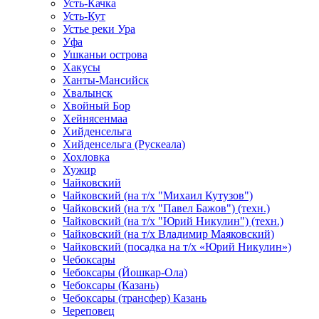
Усть-Качка
Усть-Кут
Устье реки Ура
Уфа
Ушканьи острова
Хакусы
Ханты-Мансийск
Хвалынск
Хвойный Бор
Хейнясенмаа
Хийденсельга
Хийденсельга (Рускеала)
Хохловка
Хужир
Чайковский
Чайковский (на т/х "Михаил Кутузов")
Чайковский (на т/х "Павел Бажов") (техн.)
Чайковский (на т/х "Юрий Никулин") (техн.)
Чайковский (на т/х Владимир Маяковский)
Чайковский (посадка на т/х «Юрий Никулин»)
Чебоксары
Чебоксары (Йошкар-Ола)
Чебоксары (Казань)
Чебоксары (трансфер) Казань
Череповец