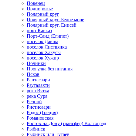
Повенец
Подпорожье
Полярный круг
Полярный круг. Белое море
Полярный круг. Енисей
порт Кавказ
Порт-Саид (Египет)
поселок Давша
поселок Листвянка
поселок Хакусы
поселок Хужир
Починки
Прогулка без питания
Псков
Рантасаари
Рауталахти
река Вятка
река Сура
Речной
Ристисаари
Родос (Греция)
Романовская
Ростов-на-Дону (трансфер) Волгоград
Рыбинск
Рыбинск или Тутаев