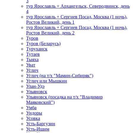
3
тур Ярославль + Архангельск, Северодвинск, день
4
тур Ярославль + Сергиев Посад, Москва (1 ночь),
Ростов Великий, день 1
тур Ярославль + Сергиев Посад, Москва (1 ночь),
Ростов Великий, день 2
Туров
Туров (Беларусь)
Туруханск
Тутаев
Тыяха
Уват
Углич
Углич (на т/х "Мамин-Сибиряк")
Углич или Мышкин
Улан-Удэ
Ульяновск
Ульяновск (посадка на т/х "Владимир
Маяковский")
Умба
Ундоры
Усовка
Усть-Баргузин
Усть-Ишим