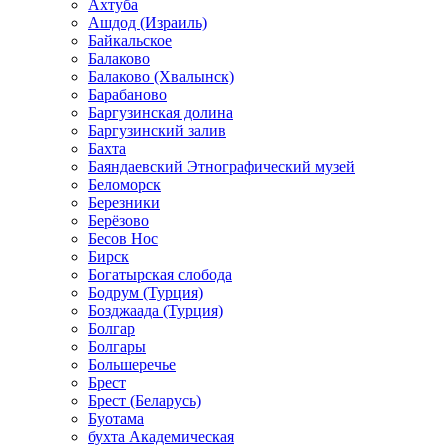
Ахтуба
Ашдод (Израиль)
Байкальское
Балаково
Балаково (Хвалынск)
Барабаново
Баргузинская долина
Баргузинский залив
Бахта
Баяндаевский Этнографический музей
Беломорск
Березники
Берёзово
Бесов Нос
Бирск
Богатырская слобода
Бодрум (Турция)
Бозджаада (Турция)
Болгар
Болгары
Большеречье
Брест
Брест (Беларусь)
Буотама
бухта Академическая