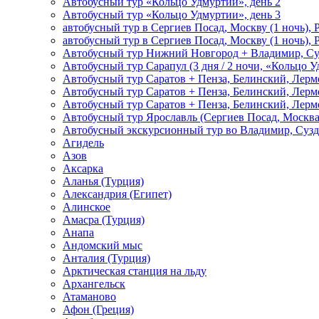
Автобусный тур «Кольцо Удмуртии», день 2
Автобусный тур «Кольцо Удмуртии», день 3
автобусный тур в Сергиев Посад, Москву (1 ночь), 
автобусный тур в Сергиев Посад, Москву (1 ночь), 
Автобусный тур Нижний Новгород + Владимир, Су
Автобусный тур Сарапул (3 дня / 2 ночи, «Кольцо 
Автобусный тур Саратов + Пенза, Белинский, Лермо
Автобусный тур Саратов + Пенза, Белинский, Лермо
Автобусный тур Саратов + Пенза, Белинский, Лермо
Автобусный тур Ярославль (Сергиев Посад, Москва 
Автобусный экскурсионный тур во Владимир, Сузд
Агидель
Азов
Аксарка
Аланья (Турция)
Александрия (Египет)
Алинское
Амасра (Турция)
Анапа
Андомский мыс
Анталия (Турция)
Арктическая станция на льду
Архангельск
Атаманово
Афон (Греция)