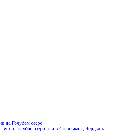
ик на Голубом озере
ву, на Голубое озеро или в Соликамск, Чердынь