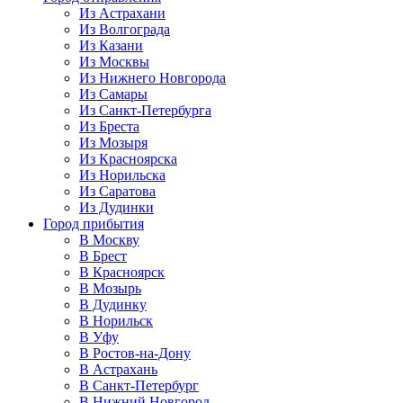
Из Астрахани
Из Волгограда
Из Казани
Из Москвы
Из Нижнего Новгорода
Из Самары
Из Санкт-Петербурга
Из Бреста
Из Мозыря
Из Красноярска
Из Норильска
Из Саратова
Из Дудинки
Город прибытия
В Москву
В Брест
В Красноярск
В Мозырь
В Дудинку
В Норильск
В Уфу
В Ростов-на-Дону
В Астрахань
В Санкт-Петербург
В Нижний Новгород