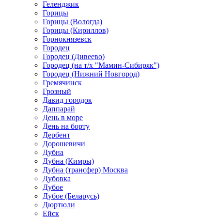
Геленджик
Горицы
Горицы (Вологда)
Горицы (Кириллов)
Горнокнязевск
Городец
Городец (Дивеево)
Городец (на т/х "Мамин-Сибиряк")
Городец (Нижний Новгород)
Гремячинск
Грозный
Давид городок
Даппарай
День в море
День на борту
Дербент
Дорошевичи
Дубна
Дубна (Кимры)
Дубна (трансфер) Москва
Дубовка
Дубое
Дубое (Беларусь)
Дюртюли
Ейск