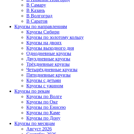
В Самару
В Казань
В Волгоград
В Саратов
Круизы по направлениям
Круизы Сибири
Круизы по золотому кольцу
Круизы на двоих
Круизы выходного дня
Однодневные круизы
Двухдневные круизы
Трёхдневные круизы
Четырёхдневные круизы
Пятидневные круизы
Круизы с детьми
Круизы с ужином
Круизы по рекам
Круизы по Волге
Круизы по Оке
Круизы по Енисею
Круизы по Каме
Круизы по Дону
Круизы по месяцам
Август 2026