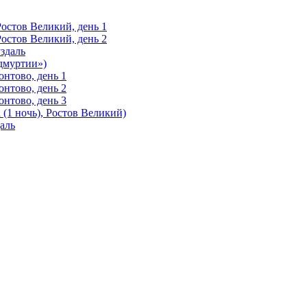
Ростов Великий, день 1
Ростов Великий, день 2
здаль
Удмуртии»)
нтово, день 1
нтово, день 2
нтово, день 3
(1 ночь), Ростов Великий)
аль