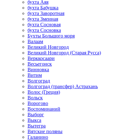
бухта Аяя
бухта Бабушка
бухта Заворотная
бухта Змеиная
бухта Сосновая
бухта Сосновка
Бухты Большого моря
Валаам
Великий Новгород
Великий Новгород (Старая Русса)
Верккосаари
Весьегонск
Винновка
Витим
Волгоград
Волгоград (трансфер) Астрахань
Волос (Греция)
Вольск
Ворогово
Воспоминаний
Выборг
Выкса
Вытегра
Вятские поляны
Галанино