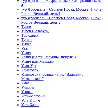
тур Ярославль + Архангельск, Северодвинск, день
4
тур Ярославль + Сергиев Посад, Москва (1 ночь),
Ростов Великий, день 1
тур Ярославль + Сергиев Посад, Москва (1 ночь),
Ростов Великий, день 2
Туров
Туров (Беларусь)
Туруханск
Тутаев
Тыяха
Уват
Углич
Углич (на т/х "Мамин-Сибиряк")
Углич или Мышкин
Улан-Удэ
Ульяновск
Ульяновск (посадка на т/х "Владимир
Маяковский")
Умба
Ундоры
Усовка
Усть-Баргузин
Усть-Ишим
Усть-Качка