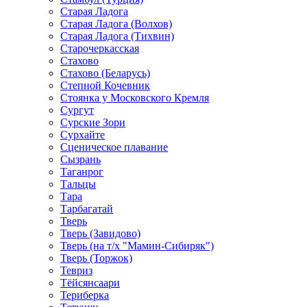
Старая Ладога
Старая Ладога (Волхов)
Старая Ладога (Тихвин)
Старочеркасская
Стахово
Стахово (Беларусь)
Степной Кочевник
Стоянка у Московского Кремля
Сургут
Сурские Зори
Сурхайте
Сценическое плавание
Сызрань
Таганрог
Тальцы
Тара
Тарбагатай
Тверь
Тверь (Завидово)
Тверь (на т/х "Мамин-Сибиряк")
Тверь (Торжок)
Тевриз
Тёйсянсаари
Териберка