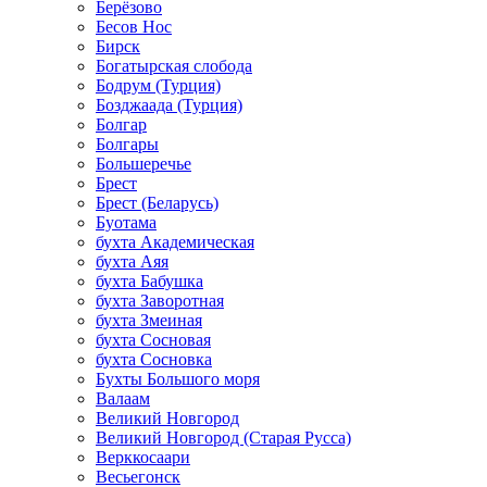
Берёзово
Бесов Нос
Бирск
Богатырская слобода
Бодрум (Турция)
Бозджаада (Турция)
Болгар
Болгары
Большеречье
Брест
Брест (Беларусь)
Буотама
бухта Академическая
бухта Аяя
бухта Бабушка
бухта Заворотная
бухта Змеиная
бухта Сосновая
бухта Сосновка
Бухты Большого моря
Валаам
Великий Новгород
Великий Новгород (Старая Русса)
Верккосаари
Весьегонск