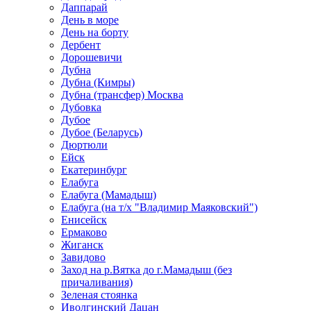
Даппарай
День в море
День на борту
Дербент
Дорошевичи
Дубна
Дубна (Кимры)
Дубна (трансфер) Москва
Дубовка
Дубое
Дубое (Беларусь)
Дюртюли
Ейск
Екатеринбург
Елабуга
Елабуга (Мамадыш)
Елабуга (на т/х "Владимир Маяковский")
Енисейск
Ермаково
Жиганск
Завидово
Заход на р.Вятка до г.Мамадыш (без
причаливания)
Зеленая стоянка
Иволгинский Дацан