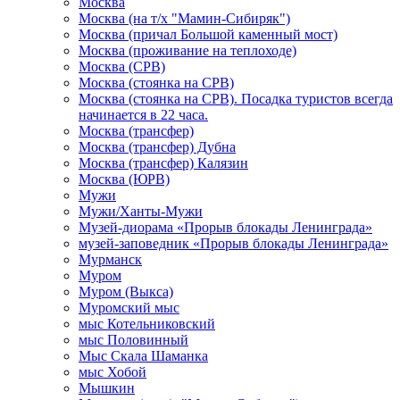
Москва
Москва (на т/х "Мамин-Сибиряк")
Москва (причал Большой каменный мост)
Москва (проживание на теплоходе)
Москва (СРВ)
Москва (стоянка на СРВ)
Москва (стоянка на СРВ). Посадка туристов всегда
начинается в 22 часа.
Москва (трансфер)
Москва (трансфер) Дубна
Москва (трансфер) Калязин
Москва (ЮРВ)
Мужи
Мужи/Ханты-Мужи
Музей-диорама «Прорыв блокады Ленинграда»
музей-заповедник «Прорыв блокады Ленинграда»
Мурманск
Муром
Муром (Выкса)
Муромский мыс
мыс Котельниковский
мыс Половинный
Мыс Скала Шаманка
мыс Хобой
Мышкин