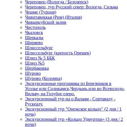
Череповец (Вологда / Белозерск)
Череповец, тур Русский север: Вологда, Сизьма
Чешме (Турция)
Чивитавеккья (Рим) (Италия)
Чивыркуйский залив
Чистополь
Чкаловск
Шеркалы
Ширяево
Шлиссельбург
Шлиссельбург (крепость Орешек)
Шлюз № 5 ББК
Шлюз №5
Щербаковка
Щурово
Щурово (Коломна)
Экскурсионные программы из Березников в
Усолье или Соликамск,Чердынь или во Всеволодо-
Вильву, на Голубое озеро.
Экскурсионный тур на о.Валаам - Сортавалу -
Рускеалу.
Экскурсионный тур "Онежское кольцо" (2 дня / 1
ночь)
Экскурсионный тур «Кольцо Удмуртии» (3 дня / 2
ночи)