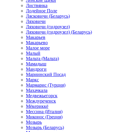
Ленские Щеки
Листвянка
Лодейное Поле
Лясковичи (Беларусь)
Ляховичи
Ляховичи (гидроузел)
Ляховичи (гидроузел) (Беларусь)
Макарьев
Макарьево
Малое море
Малый
Мальта (Мальта)
Мамадыш
Мандроги
Мариинский Посад
Маркс
Мармарис (Турция)
Махачкала
Медвежьегорск
Междуреченск
Мёкериккё
Мессина (Италия)
Миконос (Греция)
Мозырь
Мозырь (Беларусь)