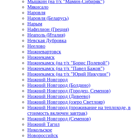
Мышкин (на т/х "Мамин-Сибиряк")
Мякисало
Наровля
Наровля (Беларусь)
Нарым
Нафплион (Греция)
Неаполь (Италия)
Невская Дубровка
Неелово
Нижневартовск
Нижнекамск
Нижнекамск (на т/х "Борис Полевой")
Нижнекамск (на т/х "Павел Бажов")
Нижнекамск (на т/х "Юрий Никулин")
Нижний Новгород
Нижний Новгород (Болдино)
Нижний Новгород (Городец, Семенов)
Нижний Новгород (Дивеево)
Нижний Новгород (озеро Светлояр)
Нижний Новгород (проживание на теплоходе, в
стоимость включен завтрак)
Нижний Новгород (Семенов)
Нижний Тагил
Никольское
Новороссийск