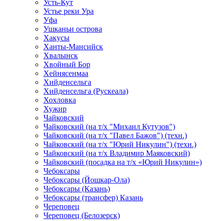
Усть-Кут
Устье реки Ура
Уфа
Ушканьи острова
Хакусы
Ханты-Мансийск
Хвалынск
Хвойный Бор
Хейнясенмаа
Хийденсельга
Хийденсельга (Рускеала)
Хохловка
Хужир
Чайковский
Чайковский (на т/х "Михаил Кутузов")
Чайковский (на т/х "Павел Бажов") (техн.)
Чайковский (на т/х "Юрий Никулин") (техн.)
Чайковский (на т/х Владимир Маяковский)
Чайковский (посадка на т/х «Юрий Никулин»)
Чебоксары
Чебоксары (Йошкар-Ола)
Чебоксары (Казань)
Чебоксары (трансфер) Казань
Череповец
Череповец (Белозерск)