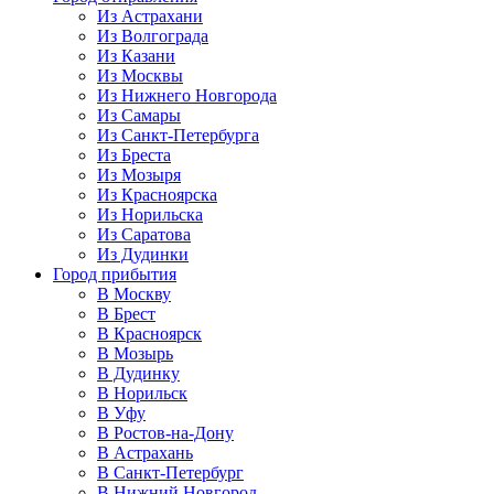
Из Астрахани
Из Волгограда
Из Казани
Из Москвы
Из Нижнего Новгорода
Из Самары
Из Санкт-Петербурга
Из Бреста
Из Мозыря
Из Красноярска
Из Норильска
Из Саратова
Из Дудинки
Город прибытия
В Москву
В Брест
В Красноярск
В Мозырь
В Дудинку
В Норильск
В Уфу
В Ростов-на-Дону
В Астрахань
В Санкт-Петербург
В Нижний Новгород