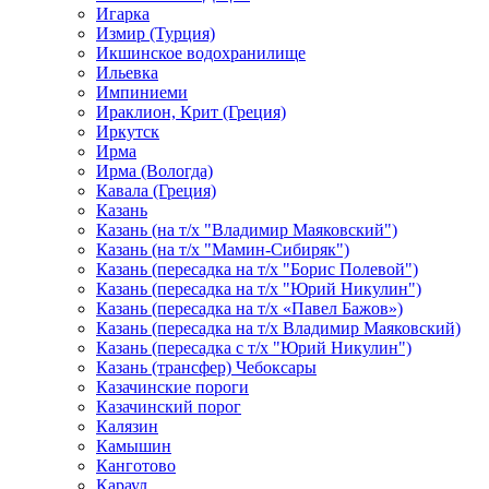
Игарка
Измир (Турция)
Икшинское водохранилище
Ильевка
Импиниеми
Ираклион, Крит (Греция)
Иркутск
Ирма
Ирма (Вологда)
Кавала (Греция)
Казань
Казань (на т/х "Владимир Маяковский")
Казань (на т/х "Мамин-Сибиряк")
Казань (пересадка на т/х "Борис Полевой")
Казань (пересадка на т/х "Юрий Никулин")
Казань (пересадка на т/х «Павел Бажов»)
Казань (пересадка на т/х Владимир Маяковский)
Казань (пересадка с т/х "Юрий Никулин")
Казань (трансфер) Чебоксары
Казачинские пороги
Казачинский порог
Калязин
Камышин
Канготово
Караул