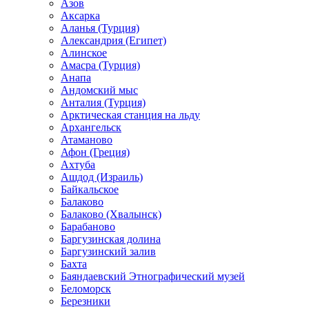
Азов
Аксарка
Аланья (Турция)
Александрия (Египет)
Алинское
Амасра (Турция)
Анапа
Андомский мыс
Анталия (Турция)
Арктическая станция на льду
Архангельск
Атаманово
Афон (Греция)
Ахтуба
Ашдод (Израиль)
Байкальское
Балаково
Балаково (Хвалынск)
Барабаново
Баргузинская долина
Баргузинский залив
Бахта
Баяндаевский Этнографический музей
Беломорск
Березники