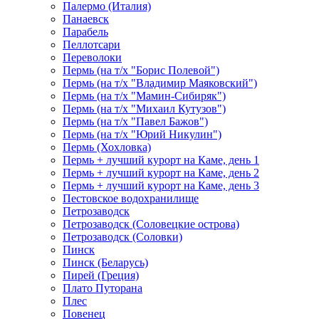
Палермо (Италия)
Панаевск
Парабель
Пеллотсари
Переволоки
Пермь (на т/х "Борис Полевой")
Пермь (на т/х "Владимир Маяковский")
Пермь (на т/х "Мамин-Сибиряк")
Пермь (на т/х "Михаил Кутузов")
Пермь (на т/х "Павел Бажов")
Пермь (на т/х "Юрий Никулин")
Пермь (Хохловка)
Пермь + лучший курорт на Каме, день 1
Пермь + лучший курорт на Каме, день 2
Пермь + лучший курорт на Каме, день 3
Пестовское водохранилище
Петрозаводск
Петрозаводск (Соловецкие острова)
Петрозаводск (Соловки)
Пинск
Пинск (Беларусь)
Пирей (Греция)
Плато Путорана
Плес
Повенец