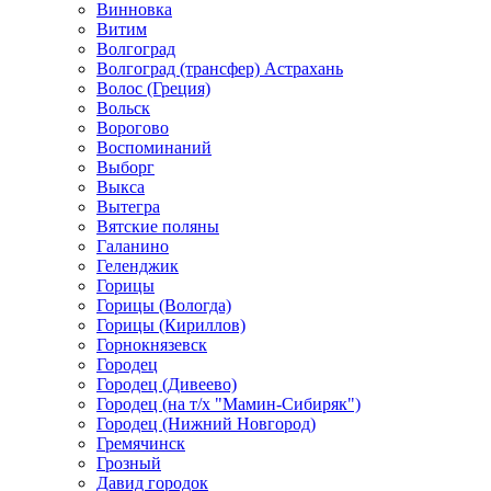
Винновка
Витим
Волгоград
Волгоград (трансфер) Астрахань
Волос (Греция)
Вольск
Ворогово
Воспоминаний
Выборг
Выкса
Вытегра
Вятские поляны
Галанино
Геленджик
Горицы
Горицы (Вологда)
Горицы (Кириллов)
Горнокнязевск
Городец
Городец (Дивеево)
Городец (на т/х "Мамин-Сибиряк")
Городец (Нижний Новгород)
Гремячинск
Грозный
Давид городок