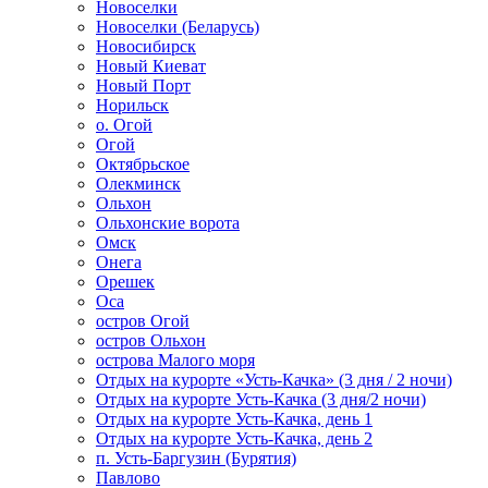
Новоселки
Новоселки (Беларусь)
Новосибирск
Новый Киеват
Новый Порт
Норильск
о. Огой
Огой
Октябрьское
Олекминск
Ольхон
Ольхонские ворота
Омск
Онега
Орешек
Оса
остров Огой
остров Ольхон
острова Малого моря
Отдых на курорте «Усть-Качка» (3 дня / 2 ночи)
Отдых на курорте Усть-Качка (3 дня/2 ночи)
Отдых на курорте Усть-Качка, день 1
Отдых на курорте Усть-Качка, день 2
п. Усть-Баргузин (Бурятия)
Павлово