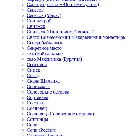
Сарапул (на т/х «Юрий Никулин»)
Саратов
Саратов (Маркс)
Свирьстрой
Свияжск
Свияжск (Иннополис, Свияжск)
Свято-Вознесенский Макарьевский монастырь
Северобайкальск
Секретное место
село Байкальское
село Максимиха (Бурятия)
Сенгилей
Синск
Ситту
Скала Шаманка
Соликамск
Соловецкие острова
Сортавала
Сосенки
Сосновец
Сосновец (Соловецкие острова)
Соттинцы
Сочи
Сочи (Россия)
Стамбул (Турция)