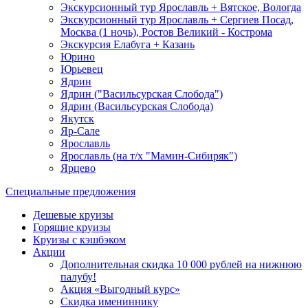
Экскурсионный тур Ярославль + Вятское, Вологда
Экскурсионный тур Ярославль + Сергиев Посад,
Москва (1 ночь), Ростов Великий - Кострома
Экскурсия Елабуга + Казань
Юрино
Юрьевец
Ядрин
Ядрин ("Васильсурская Слобода")
Ядрин (Васильсурская Слобода)
Якутск
Яр-Сале
Ярославль
Ярославль (на т/х "Мамин-Сибиряк")
Ярцево
Специальные предложения
Дешевые круизы
Горящие круизы
Круизы с кэшбэком
Акции
Дополнительная скидка 10 000 рублей на нижнюю
палубу!
Акция «Выгодный курс»
Скидка имениннику