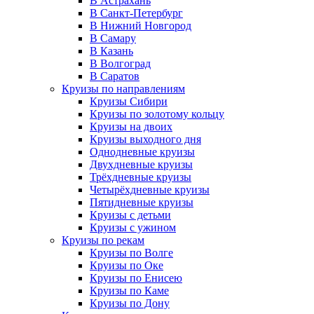
В Астрахань
В Санкт-Петербург
В Нижний Новгород
В Самару
В Казань
В Волгоград
В Саратов
Круизы по направлениям
Круизы Сибири
Круизы по золотому кольцу
Круизы на двоих
Круизы выходного дня
Однодневные круизы
Двухдневные круизы
Трёхдневные круизы
Четырёхдневные круизы
Пятидневные круизы
Круизы с детьми
Круизы с ужином
Круизы по рекам
Круизы по Волге
Круизы по Оке
Круизы по Енисею
Круизы по Каме
Круизы по Дону