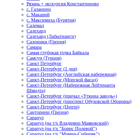
Рязань + экскурсия Константиново
с. Галанино
с. Макарий
с. Максимиха (Бурятия)
Салемал
Салехард
Салехард (Лабытнанги)
Салоники (Греция)
Самара
Самая глубокая точка Байкала
Самсун (Турция)
Санкт Петербург
Санкт-Петербург (2 дня)
Санкт-Петербург (Английская набережная)
Санкт-Петербург (Морской фасад)
Санкт-Петербург (Набережная Лейтенанта
Шмидта)
Санкт-Петербург (причал «Уткина заводь»)
Санкт-Петербург (проспект Обуховской Обороны)
Санкт-Петербург (Центр)
Санторини (Греция)
Сарапул
Сарапул (на т/х Владимир Маяковский)
Сарапул (на т/х "Борис Полевой")
Сарапул (на т/х "Мамин-Сибиряк")