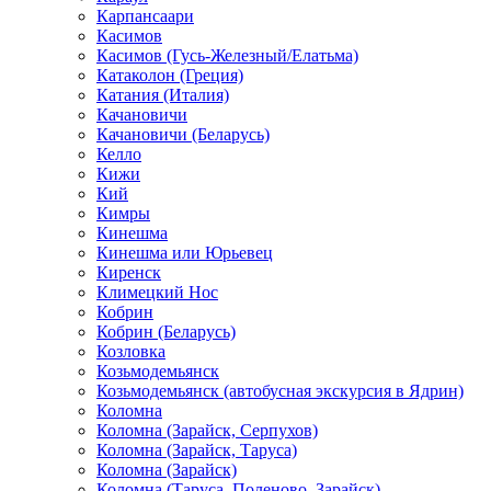
Карпансаари
Касимов
Касимов (Гусь-Железный/Елатьма)
Катаколон (Греция)
Катания (Италия)
Качановичи
Качановичи (Беларусь)
Келло
Кижи
Кий
Кимры
Кинешма
Кинешма или Юрьевец
Киренск
Климецкий Нос
Кобрин
Кобрин (Беларусь)
Козловка
Козьмодемьянск
Козьмодемьянск (автобусная экскурсия в Ядрин)
Коломна
Коломна (Зарайск, Серпухов)
Коломна (Зарайск, Таруса)
Коломна (Зарайск)
Коломна (Таруса, Поленово, Зарайск)