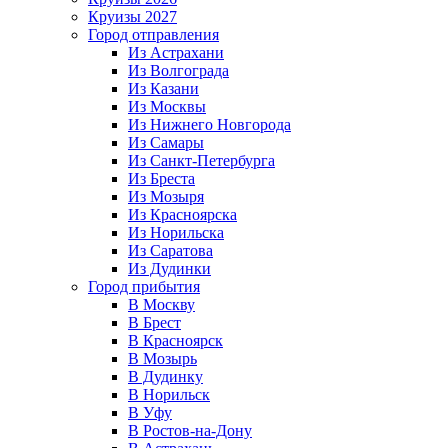
Круизы 2027
Город отправления
Из Астрахани
Из Волгограда
Из Казани
Из Москвы
Из Нижнего Новгорода
Из Самары
Из Санкт-Петербурга
Из Бреста
Из Мозыря
Из Красноярска
Из Норильска
Из Саратова
Из Дудинки
Город прибытия
В Москву
В Брест
В Красноярск
В Мозырь
В Дудинку
В Норильск
В Уфу
В Ростов-на-Дону