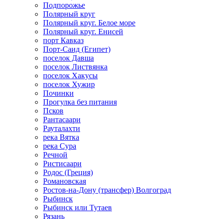
Подпорожье
Полярный круг
Полярный круг. Белое море
Полярный круг. Енисей
порт Кавказ
Порт-Саид (Египет)
поселок Давша
поселок Листвянка
поселок Хакусы
поселок Хужир
Починки
Прогулка без питания
Псков
Рантасаари
Рауталахти
река Вятка
река Сура
Речной
Ристисаари
Родос (Греция)
Романовская
Ростов-на-Дону (трансфер) Волгоград
Рыбинск
Рыбинск или Тутаев
Рязань