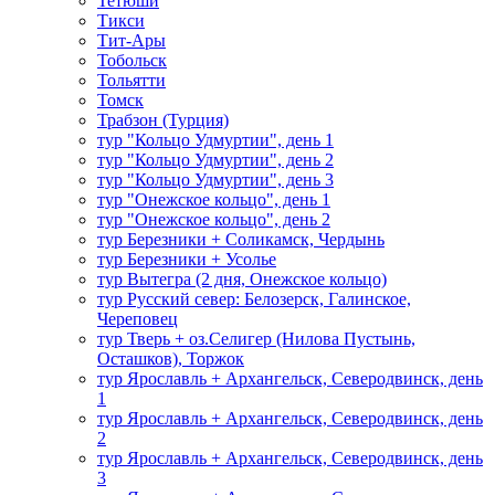
Тетюши
Тикси
Тит-Ары
Тобольск
Тольятти
Томск
Трабзон (Турция)
тур "Кольцо Удмуртии", день 1
тур "Кольцо Удмуртии", день 2
тур "Кольцо Удмуртии", день 3
тур "Онежское кольцо", день 1
тур "Онежское кольцо", день 2
тур Березники + Соликамск, Чердынь
тур Березники + Усолье
тур Вытегра (2 дня, Онежское кольцо)
тур Русский север: Белозерск, Галинское,
Череповец
тур Тверь + оз.Селигер (Нилова Пустынь,
Осташков), Торжок
тур Ярославль + Архангельск, Северодвинск, день
1
тур Ярославль + Архангельск, Северодвинск, день
2
тур Ярославль + Архангельск, Северодвинск, день
3