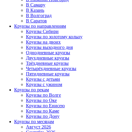
В Самару
В Казань
В Волгоград
В Саратов
Круизы по направлениям
Круизы Сибири
Круизы по золотому кольцу
Круизы на двоих
Круизы выходного дня
Однодневные круизы
Двухдневные круизы
Трёхдневные круизы
Четырёхдневные круизы
Пятидневные круизы
Круизы с детьми
Круизы с ужином
Круизы по рекам
Круизы по Волге
Круизы по Оке
Круизы по Енисею
Круизы по Каме
Круизы по Дону
Круизы по месяцам
Август 2026