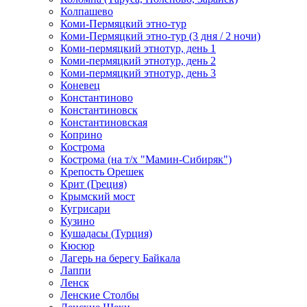
Колпашево
Коми-Пермяцкий этно-тур
Коми-Пермяцкий этно-тур (3 дня / 2 ночи)
Коми-пермяцкий этнотур, день 1
Коми-пермяцкий этнотур, день 2
Коми-пермяцкий этнотур, день 3
Коневец
Константиново
Константиновск
Константиновская
Коприно
Кострома
Кострома (на т/х "Мамин-Сибиряк")
Крепость Орешек
Крит (Греция)
Крымский мост
Кугрисари
Кузино
Кушадасы (Турция)
Кюсюр
Лагерь на берегу Байкала
Лаппи
Ленск
Ленские Столбы