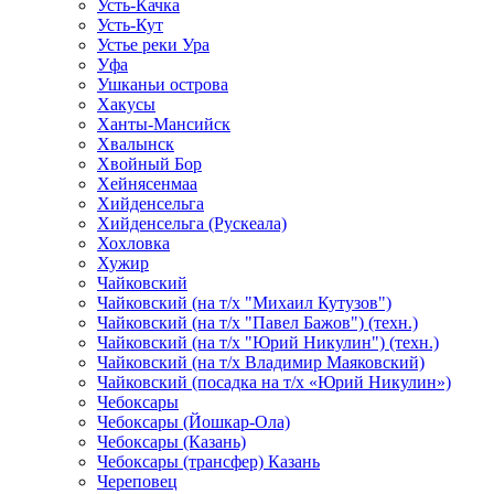
Усть-Качка
Усть-Кут
Устье реки Ура
Уфа
Ушканьи острова
Хакусы
Ханты-Мансийск
Хвалынск
Хвойный Бор
Хейнясенмаа
Хийденсельга
Хийденсельга (Рускеала)
Хохловка
Хужир
Чайковский
Чайковский (на т/х "Михаил Кутузов")
Чайковский (на т/х "Павел Бажов") (техн.)
Чайковский (на т/х "Юрий Никулин") (техн.)
Чайковский (на т/х Владимир Маяковский)
Чайковский (посадка на т/х «Юрий Никулин»)
Чебоксары
Чебоксары (Йошкар-Ола)
Чебоксары (Казань)
Чебоксары (трансфер) Казань
Череповец