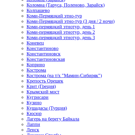
Коломна (Таруса, Поленово, Зарайск)
Колпашево
Коми-Пермяцкий этно-тур
Коми-Пермяцкий этно-тур (3 дня / 2 ночи)
Коми-пермяцкий этнотур, день 1
Коми-пермяцкий этнотур, день 2
Коми-пермяцкий этнотур, день 3
Коневец
Константиново
Константиновск
Константиновская
Коприно
Кострома
Кострома (на т/х "Мамин-Сибиряк")
Крепость Орешек
Крит (Греция)
Крымский мост
Кугрисари
Кузино
Кушадасы (Турция)
Кюсюр
Лагерь на берегу Байкала
Лаппи
Ленск