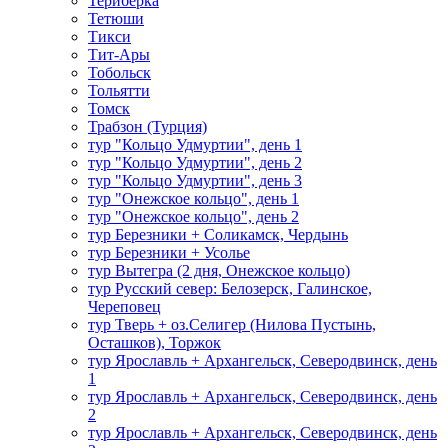
Териберка
Тетюши
Тикси
Тит-Ары
Тобольск
Тольятти
Томск
Трабзон (Турция)
тур "Кольцо Удмуртии", день 1
тур "Кольцо Удмуртии", день 2
тур "Кольцо Удмуртии", день 3
тур "Онежское кольцо", день 1
тур "Онежское кольцо", день 2
тур Березники + Соликамск, Чердынь
тур Березники + Усолье
тур Вытегра (2 дня, Онежское кольцо)
тур Русский север: Белозерск, Галинское,
Череповец
тур Тверь + оз.Селигер (Нилова Пустынь,
Осташков), Торжок
тур Ярославль + Архангельск, Северодвинск, день
1
тур Ярославль + Архангельск, Северодвинск, день
2
тур Ярославль + Архангельск, Северодвинск, день