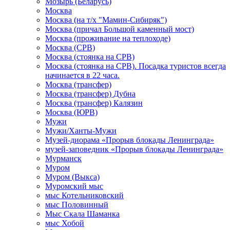
Мозырь (Беларусь)
Москва
Москва (на т/х "Мамин-Сибиряк")
Москва (причал Большой каменный мост)
Москва (проживание на теплоходе)
Москва (СРВ)
Москва (стоянка на СРВ)
Москва (стоянка на СРВ). Посадка туристов всегда
начинается в 22 часа.
Москва (трансфер)
Москва (трансфер) Дубна
Москва (трансфер) Калязин
Москва (ЮРВ)
Мужи
Мужи/Ханты-Мужи
Музей-диорама «Прорыв блокады Ленинграда»
музей-заповедник «Прорыв блокады Ленинграда»
Мурманск
Муром
Муром (Выкса)
Муромский мыс
мыс Котельниковский
мыс Половинный
Мыс Скала Шаманка
мыс Хобой