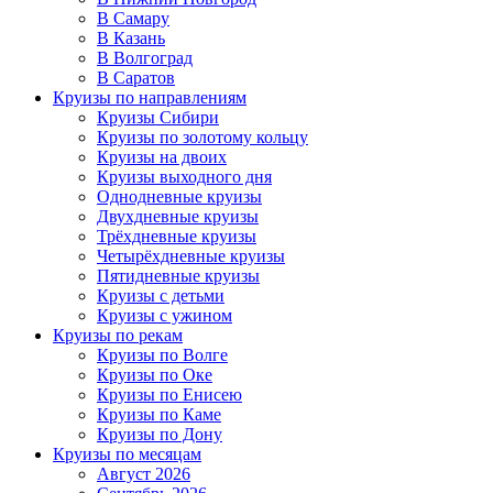
В Самару
В Казань
В Волгоград
В Саратов
Круизы по направлениям
Круизы Сибири
Круизы по золотому кольцу
Круизы на двоих
Круизы выходного дня
Однодневные круизы
Двухдневные круизы
Трёхдневные круизы
Четырёхдневные круизы
Пятидневные круизы
Круизы с детьми
Круизы с ужином
Круизы по рекам
Круизы по Волге
Круизы по Оке
Круизы по Енисею
Круизы по Каме
Круизы по Дону
Круизы по месяцам
Август 2026