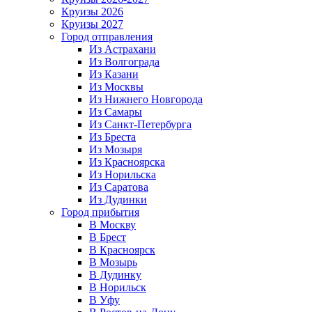
Круизы 2026
Круизы 2027
Город отправления
Из Астрахани
Из Волгограда
Из Казани
Из Москвы
Из Нижнего Новгорода
Из Самары
Из Санкт-Петербурга
Из Бреста
Из Мозыря
Из Красноярска
Из Норильска
Из Саратова
Из Дудинки
Город прибытия
В Москву
В Брест
В Красноярск
В Мозырь
В Дудинку
В Норильск
В Уфу