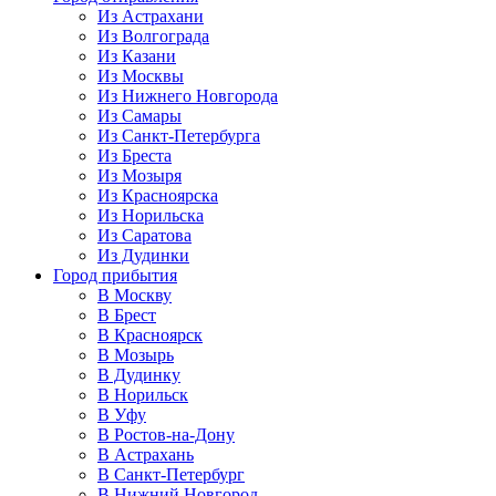
Из Астрахани
Из Волгограда
Из Казани
Из Москвы
Из Нижнего Новгорода
Из Самары
Из Санкт-Петербурга
Из Бреста
Из Мозыря
Из Красноярска
Из Норильска
Из Саратова
Из Дудинки
Город прибытия
В Москву
В Брест
В Красноярск
В Мозырь
В Дудинку
В Норильск
В Уфу
В Ростов-на-Дону
В Астрахань
В Санкт-Петербург
В Нижний Новгород