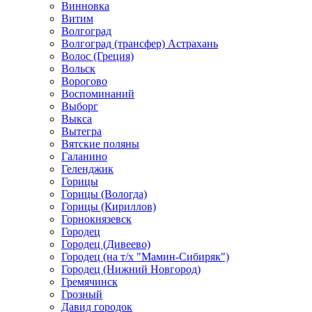
Винновка
Витим
Волгоград
Волгоград (трансфер) Астрахань
Волос (Греция)
Вольск
Ворогово
Воспоминаний
Выборг
Выкса
Вытегра
Вятские поляны
Галанино
Геленджик
Горицы
Горицы (Вологда)
Горицы (Кириллов)
Горнокнязевск
Городец
Городец (Дивеево)
Городец (на т/х "Мамин-Сибиряк")
Городец (Нижний Новгород)
Гремячинск
Грозный
Давид городок