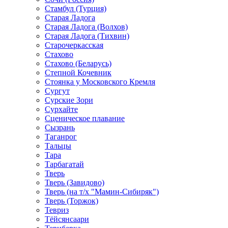
Стамбул (Турция)
Старая Ладога
Старая Ладога (Волхов)
Старая Ладога (Тихвин)
Старочеркасская
Стахово
Стахово (Беларусь)
Степной Кочевник
Стоянка у Московского Кремля
Сургут
Сурские Зори
Сурхайте
Сценическое плавание
Сызрань
Таганрог
Тальцы
Тара
Тарбагатай
Тверь
Тверь (Завидово)
Тверь (на т/х "Мамин-Сибиряк")
Тверь (Торжок)
Тевриз
Тёйсянсаари