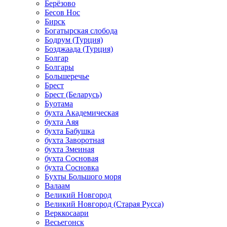
Берёзово
Бесов Нос
Бирск
Богатырская слобода
Бодрум (Турция)
Бозджаада (Турция)
Болгар
Болгары
Большеречье
Брест
Брест (Беларусь)
Буотама
бухта Академическая
бухта Аяя
бухта Бабушка
бухта Заворотная
бухта Змеиная
бухта Сосновая
бухта Сосновка
Бухты Большого моря
Валаам
Великий Новгород
Великий Новгород (Старая Русса)
Верккосаари
Весьегонск