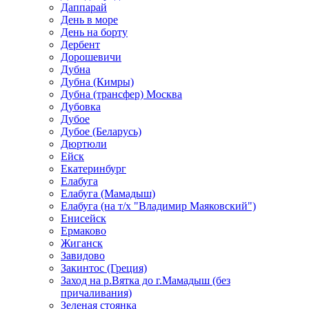
Даппарай
День в море
День на борту
Дербент
Дорошевичи
Дубна
Дубна (Кимры)
Дубна (трансфер) Москва
Дубовка
Дубое
Дубое (Беларусь)
Дюртюли
Ейск
Екатеринбург
Елабуга
Елабуга (Мамадыш)
Елабуга (на т/х "Владимир Маяковский")
Енисейск
Ермаково
Жиганск
Завидово
Закинтос (Греция)
Заход на р.Вятка до г.Мамадыш (без
причаливания)
Зеленая стоянка