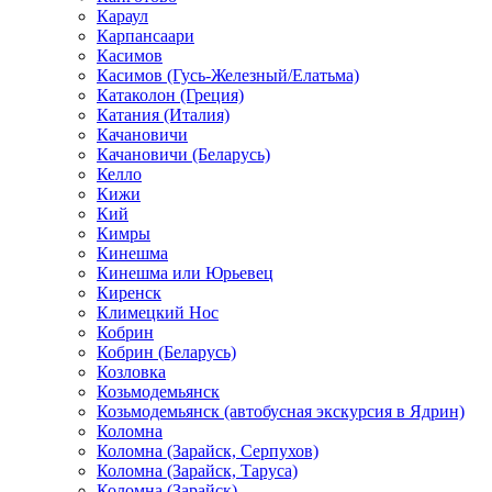
Караул
Карпансаари
Касимов
Касимов (Гусь-Железный/Елатьма)
Катаколон (Греция)
Катания (Италия)
Качановичи
Качановичи (Беларусь)
Келло
Кижи
Кий
Кимры
Кинешма
Кинешма или Юрьевец
Киренск
Климецкий Нос
Кобрин
Кобрин (Беларусь)
Козловка
Козьмодемьянск
Козьмодемьянск (автобусная экскурсия в Ядрин)
Коломна
Коломна (Зарайск, Серпухов)
Коломна (Зарайск, Таруса)
Коломна (Зарайск)