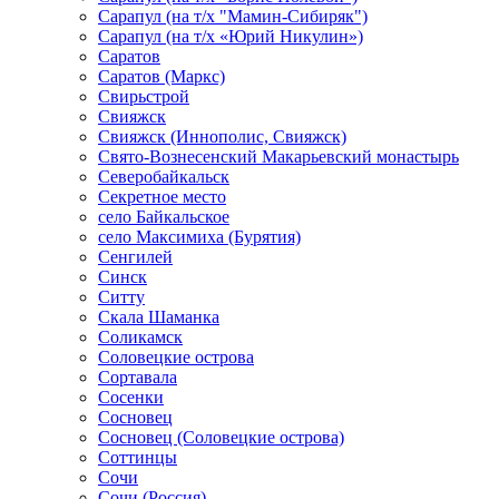
Сарапул (на т/х "Мамин-Сибиряк")
Сарапул (на т/х «Юрий Никулин»)
Саратов
Саратов (Маркс)
Свирьстрой
Свияжск
Свияжск (Иннополис, Свияжск)
Свято-Вознесенский Макарьевский монастырь
Северобайкальск
Секретное место
село Байкальское
село Максимиха (Бурятия)
Сенгилей
Синск
Ситту
Скала Шаманка
Соликамск
Соловецкие острова
Сортавала
Сосенки
Сосновец
Сосновец (Соловецкие острова)
Соттинцы
Сочи
Сочи (Россия)