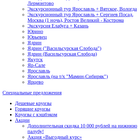
Лермонтово
Экскурсионный тур Ярославль + Вятское, Вологда
Экскурсионный тур Ярославль + Сергиев Посад,
Москва (1 ночь), Ростов Великий - Кострома
Экскурсия Елабуга + Казань
Юрино
Юрьевец
Ядрин
Ядрин ("Васильсурская Слобода")
Ядрин (Васильсурская Слобода)
Якутск
Яр-Сале
Ярославль
Ярославль (на т/х "Мамин-Сибиряк")
Ярцево
Специальные предложения
Дешевые круизы
Горящие круизы
Круизы с кэшбэком
Акции
Дополнительная скидка 10 000 рублей на нижнюю
палубу!
Акция «Выгодный курс»