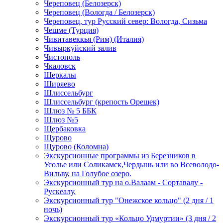
Череповец (Белозерск)
Череповец (Вологда / Белозерск)
Череповец, тур Русский север: Вологда, Сизьма
Чешме (Турция)
Чивитавеккья (Рим) (Италия)
Чивыркуйский залив
Чистополь
Чкаловск
Шеркалы
Ширяево
Шлиссельбург
Шлиссельбург (крепость Орешек)
Шлюз № 5 ББК
Шлюз №5
Щербаковка
Щурово
Щурово (Коломна)
Экскурсионные программы из Березников в
Усолье или Соликамск,Чердынь или во Всеволодо-
Вильву, на Голубое озеро.
Экскурсионный тур на о.Валаам - Сортавалу -
Рускеалу.
Экскурсионный тур "Онежское кольцо" (2 дня / 1
ночь)
Экскурсионный тур «Кольцо Удмуртии» (3 дня / 2