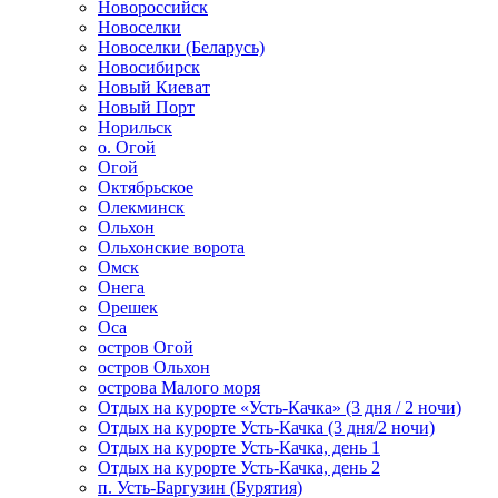
Новороссийск
Новоселки
Новоселки (Беларусь)
Новосибирск
Новый Киеват
Новый Порт
Норильск
о. Огой
Огой
Октябрьское
Олекминск
Ольхон
Ольхонские ворота
Омск
Онега
Орешек
Оса
остров Огой
остров Ольхон
острова Малого моря
Отдых на курорте «Усть-Качка» (3 дня / 2 ночи)
Отдых на курорте Усть-Качка (3 дня/2 ночи)
Отдых на курорте Усть-Качка, день 1
Отдых на курорте Усть-Качка, день 2
п. Усть-Баргузин (Бурятия)