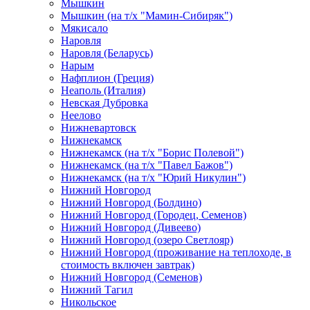
Мышкин
Мышкин (на т/х "Мамин-Сибиряк")
Мякисало
Наровля
Наровля (Беларусь)
Нарым
Нафплион (Греция)
Неаполь (Италия)
Невская Дубровка
Неелово
Нижневартовск
Нижнекамск
Нижнекамск (на т/х "Борис Полевой")
Нижнекамск (на т/х "Павел Бажов")
Нижнекамск (на т/х "Юрий Никулин")
Нижний Новгород
Нижний Новгород (Болдино)
Нижний Новгород (Городец, Семенов)
Нижний Новгород (Дивеево)
Нижний Новгород (озеро Светлояр)
Нижний Новгород (проживание на теплоходе, в
стоимость включен завтрак)
Нижний Новгород (Семенов)
Нижний Тагил
Никольское