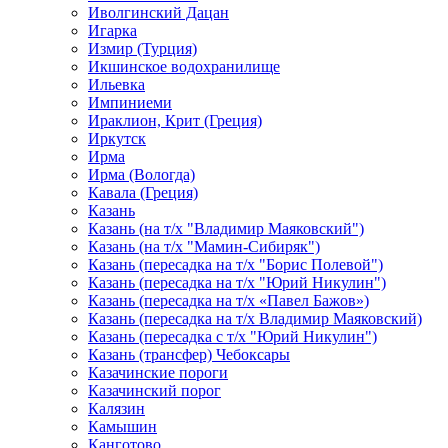
Иволгинский Дацан
Игарка
Измир (Турция)
Икшинское водохранилище
Ильевка
Импиниеми
Ираклион, Крит (Греция)
Иркутск
Ирма
Ирма (Вологда)
Кавала (Греция)
Казань
Казань (на т/х "Владимир Маяковский")
Казань (на т/х "Мамин-Сибиряк")
Казань (пересадка на т/х "Борис Полевой")
Казань (пересадка на т/х "Юрий Никулин")
Казань (пересадка на т/х «Павел Бажов»)
Казань (пересадка на т/х Владимир Маяковский)
Казань (пересадка с т/х "Юрий Никулин")
Казань (трансфер) Чебоксары
Казачинские пороги
Казачинский порог
Калязин
Камышин
Канготово