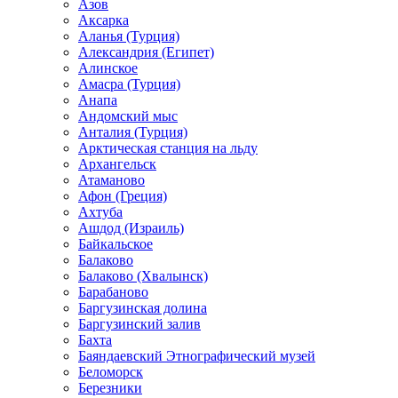
Азов
Аксарка
Аланья (Турция)
Александрия (Египет)
Алинское
Амасра (Турция)
Анапа
Андомский мыс
Анталия (Турция)
Арктическая станция на льду
Архангельск
Атаманово
Афон (Греция)
Ахтуба
Ашдод (Израиль)
Байкальское
Балаково
Балаково (Хвалынск)
Барабаново
Баргузинская долина
Баргузинский залив
Бахта
Баяндаевский Этнографический музей
Беломорск
Березники