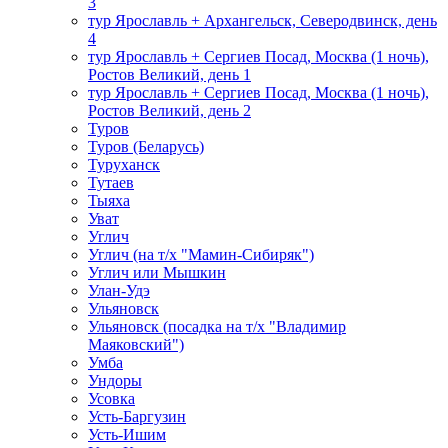
3
тур Ярославль + Архангельск, Северодвинск, день
4
тур Ярославль + Сергиев Посад, Москва (1 ночь),
Ростов Великий, день 1
тур Ярославль + Сергиев Посад, Москва (1 ночь),
Ростов Великий, день 2
Туров
Туров (Беларусь)
Туруханск
Тутаев
Тыяха
Уват
Углич
Углич (на т/х "Мамин-Сибиряк")
Углич или Мышкин
Улан-Удэ
Ульяновск
Ульяновск (посадка на т/х "Владимир
Маяковский")
Умба
Ундоры
Усовка
Усть-Баргузин
Усть-Ишим