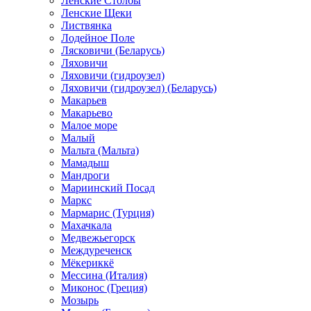
Ленские Столбы
Ленские Щеки
Листвянка
Лодейное Поле
Лясковичи (Беларусь)
Ляховичи
Ляховичи (гидроузел)
Ляховичи (гидроузел) (Беларусь)
Макарьев
Макарьево
Малое море
Малый
Мальта (Мальта)
Мамадыш
Мандроги
Мариинский Посад
Маркс
Мармарис (Турция)
Махачкала
Медвежьегорск
Междуреченск
Мёкериккё
Мессина (Италия)
Миконос (Греция)
Мозырь