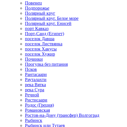
Повенец
Подпорожье
Полярный круг
Полярный круг. Белое море
Полярный круг. Енисей
порт Кавказ
Порт-Саид (Египет)
поселок Давша
поселок Листвянка
поселок Хакусы
поселок Хужир
Починки
Прогулка без питания
Псков
Рантасаари
Рауталахти
река Вятка
река Сура
Речной
Ристисаари
Родос (Греция)
Романовская
Ростов-на-Дону (трансфер) Волгоград
Рыбинск
Рыбинск или Тутаев