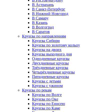
В Ростов-на-Дону
В Астрахань
В Санкт-Петербург
В Нижний Новгород
В Самару
В Казань
В Волгоград
В Саратов
Круизы по направлениям
Круизы Сибири
Круизы по золотому кольцу
Круизы на двоих
Круизы выходного дня
Однодневные круизы
Двухдневные круизы
Трёхдневные круизы
Четырёхдневные круизы
Пятидневные круизы
Круизы с детьми
Круизы с ужином
Круизы по рекам
Круизы по Волге
Круизы по Оке
Круизы по Енисею
Круизы по Каме