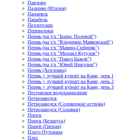
Павлово
Палермо (Италия)
Панаевск
Парабель
Пеллотсари
Переволоки
Пермь (на т/х "Борис Полевой")
Пермь (на т/х "Владимир Маяковский")
Пермь (на т/х "Мамин-Сибиряк")
Пермь (на т/х "Михаил Кутузов")
Пермь (на т/х "Павел Бажов")
Пермь (на т/х "Юрий Никулин")
Пермь (Хохловка)
Пермь + лучший курорт на Каме, день 1
Пермь + лучший курорт на Каме, день 2
Пермь + лучший курорт на Каме, день 3
Пестовское водохранилище
Петрозаводск
Петрозаводск (Соловецкие острова)
Петрозаводск (Соловки)
Пинск
Пинск (Беларусь)
Пирей (Греция)
Плато Путорана
Плес