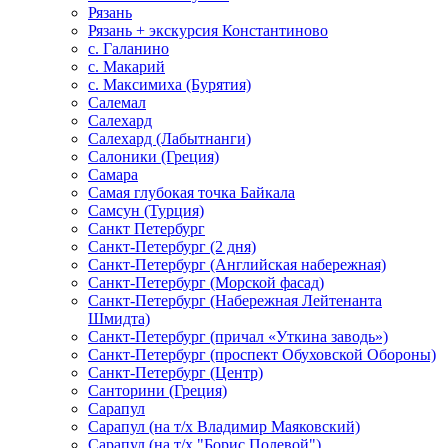
Рязань
Рязань + экскурсия Константиново
с. Галанино
с. Макарий
с. Максимиха (Бурятия)
Салемал
Салехард
Салехард (Лабытнанги)
Салоники (Греция)
Самара
Самая глубокая точка Байкала
Самсун (Турция)
Санкт Петербург
Санкт-Петербург (2 дня)
Санкт-Петербург (Английская набережная)
Санкт-Петербург (Морской фасад)
Санкт-Петербург (Набережная Лейтенанта
Шмидта)
Санкт-Петербург (причал «Уткина заводь»)
Санкт-Петербург (проспект Обуховской Обороны)
Санкт-Петербург (Центр)
Санторини (Греция)
Сарапул
Сарапул (на т/х Владимир Маяковский)
Сарапул (на т/х "Борис Полевой")