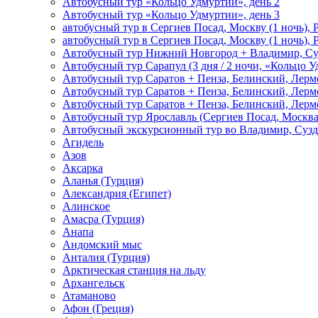
Автобусный тур «Кольцо Удмуртии», день 2
Автобусный тур «Кольцо Удмуртии», день 3
автобусный тур в Сергиев Посад, Москву (1 ночь), 
автобусный тур в Сергиев Посад, Москву (1 ночь), 
Автобусный тур Нижний Новгород + Владимир, Су
Автобусный тур Сарапул (3 дня / 2 ночи, «Кольцо 
Автобусный тур Саратов + Пенза, Белинский, Лермо
Автобусный тур Саратов + Пенза, Белинский, Лермо
Автобусный тур Саратов + Пенза, Белинский, Лермо
Автобусный тур Ярославль (Сергиев Посад, Москва 
Автобусный экскурсионный тур во Владимир, Сузд
Агидель
Азов
Аксарка
Аланья (Турция)
Александрия (Египет)
Алинское
Амасра (Турция)
Анапа
Андомский мыс
Анталия (Турция)
Арктическая станция на льду
Архангельск
Атаманово
Афон (Греция)