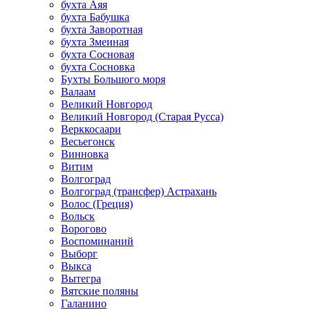
бухта Аяя
бухта Бабушка
бухта Заворотная
бухта Змеиная
бухта Сосновая
бухта Сосновка
Бухты Большого моря
Валаам
Великий Новгород
Великий Новгород (Старая Русса)
Верккосаари
Весьегонск
Винновка
Витим
Волгоград
Волгоград (трансфер) Астрахань
Волос (Греция)
Вольск
Ворогово
Воспоминаний
Выборг
Выкса
Вытегра
Вятские поляны
Галанино