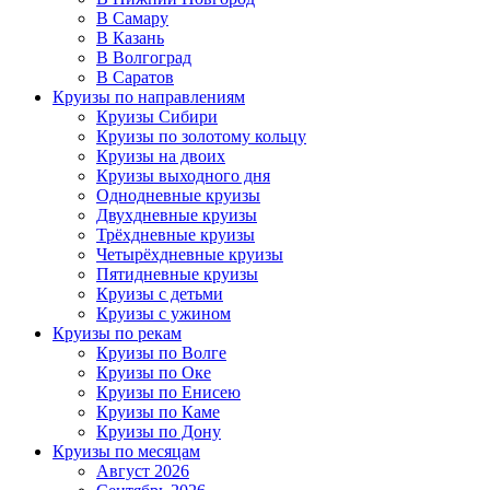
В Самару
В Казань
В Волгоград
В Саратов
Круизы по направлениям
Круизы Сибири
Круизы по золотому кольцу
Круизы на двоих
Круизы выходного дня
Однодневные круизы
Двухдневные круизы
Трёхдневные круизы
Четырёхдневные круизы
Пятидневные круизы
Круизы с детьми
Круизы с ужином
Круизы по рекам
Круизы по Волге
Круизы по Оке
Круизы по Енисею
Круизы по Каме
Круизы по Дону
Круизы по месяцам
Август 2026