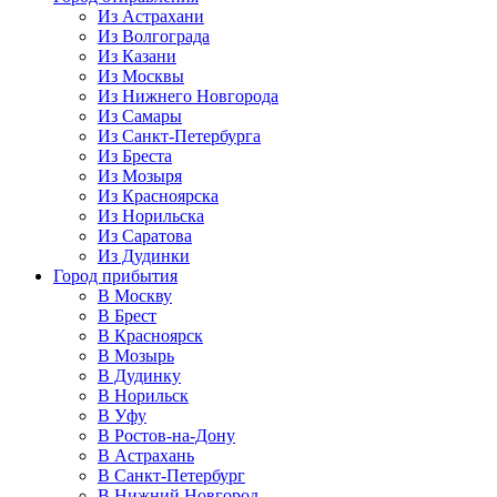
Из Астрахани
Из Волгограда
Из Казани
Из Москвы
Из Нижнего Новгорода
Из Самары
Из Санкт-Петербурга
Из Бреста
Из Мозыря
Из Красноярска
Из Норильска
Из Саратова
Из Дудинки
Город прибытия
В Москву
В Брест
В Красноярск
В Мозырь
В Дудинку
В Норильск
В Уфу
В Ростов-на-Дону
В Астрахань
В Санкт-Петербург
В Нижний Новгород