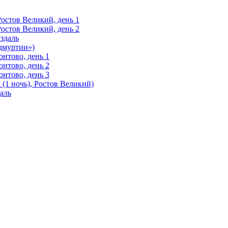
Ростов Великий, день 1
Ростов Великий, день 2
здаль
Удмуртии»)
нтово, день 1
нтово, день 2
нтово, день 3
(1 ночь), Ростов Великий)
аль