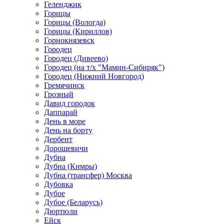
Геленджик
Горицы
Горицы (Вологда)
Горицы (Кириллов)
Горнокнязевск
Городец
Городец (Дивеево)
Городец (на т/х "Мамин-Сибиряк")
Городец (Нижний Новгород)
Гремячинск
Грозный
Давид городок
Даппарай
День в море
День на борту
Дербент
Дорошевичи
Дубна
Дубна (Кимры)
Дубна (трансфер) Москва
Дубовка
Дубое
Дубое (Беларусь)
Дюртюли
Ейск