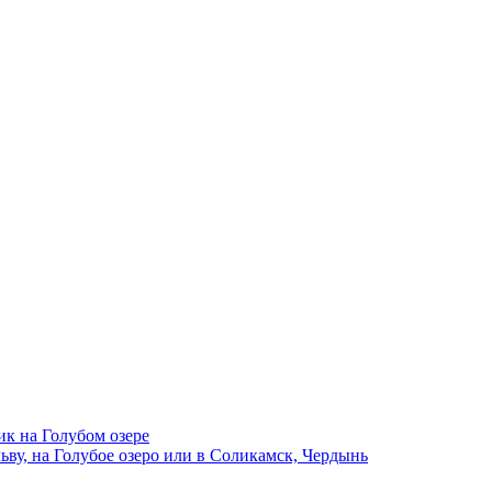
ик на Голубом озере
ву, на Голубое озеро или в Соликамск, Чердынь