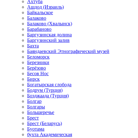
Ахтуба
Ашдод (Израиль)
Байкальское
Балаково
Балаково (Хвалынск)
Барабаново
Баргузинская долина
Баргузинский залив
Бахта
Баяндаевский Этнографический музей
Беломорск
Березники
Берёзово
Бесов Нос
Бирск
Богатырская слобода
Бодрум (Турция)
Бозджаада (Турция)
Болгар
Болгары
Большеречье
Брест
Брест (Беларусь)
Буотама
бухта Академическая