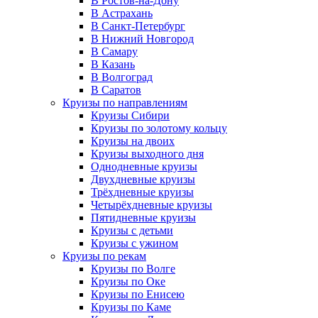
В Ростов-на-Дону
В Астрахань
В Санкт-Петербург
В Нижний Новгород
В Самару
В Казань
В Волгоград
В Саратов
Круизы по направлениям
Круизы Сибири
Круизы по золотому кольцу
Круизы на двоих
Круизы выходного дня
Однодневные круизы
Двухдневные круизы
Трёхдневные круизы
Четырёхдневные круизы
Пятидневные круизы
Круизы с детьми
Круизы с ужином
Круизы по рекам
Круизы по Волге
Круизы по Оке
Круизы по Енисею
Круизы по Каме