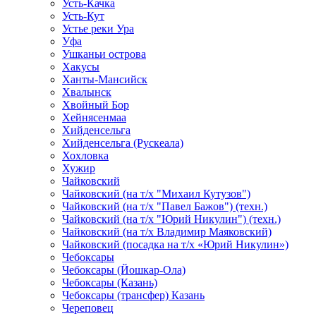
Усть-Качка
Усть-Кут
Устье реки Ура
Уфа
Ушканьи острова
Хакусы
Ханты-Мансийск
Хвалынск
Хвойный Бор
Хейнясенмаа
Хийденсельга
Хийденсельга (Рускеала)
Хохловка
Хужир
Чайковский
Чайковский (на т/х "Михаил Кутузов")
Чайковский (на т/х "Павел Бажов") (техн.)
Чайковский (на т/х "Юрий Никулин") (техн.)
Чайковский (на т/х Владимир Маяковский)
Чайковский (посадка на т/х «Юрий Никулин»)
Чебоксары
Чебоксары (Йошкар-Ола)
Чебоксары (Казань)
Чебоксары (трансфер) Казань
Череповец