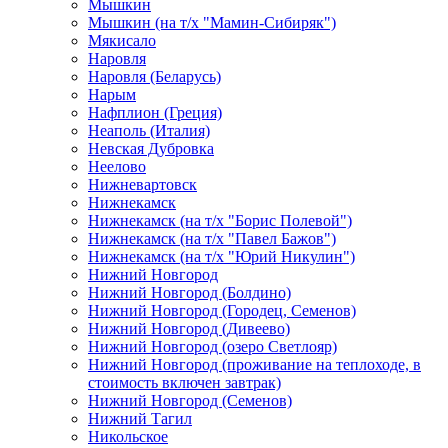
Мышкин
Мышкин (на т/х "Мамин-Сибиряк")
Мякисало
Наровля
Наровля (Беларусь)
Нарым
Нафплион (Греция)
Неаполь (Италия)
Невская Дубровка
Неелово
Нижневартовск
Нижнекамск
Нижнекамск (на т/х "Борис Полевой")
Нижнекамск (на т/х "Павел Бажов")
Нижнекамск (на т/х "Юрий Никулин")
Нижний Новгород
Нижний Новгород (Болдино)
Нижний Новгород (Городец, Семенов)
Нижний Новгород (Дивеево)
Нижний Новгород (озеро Светлояр)
Нижний Новгород (проживание на теплоходе, в
стоимость включен завтрак)
Нижний Новгород (Семенов)
Нижний Тагил
Никольское