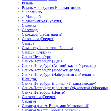
Рязань
Рязань + экскурсия Константиново
с. Галанино
с. Макарий
с. Максимиха (Бурятия)
Салемал
Салехард
Салехард (Лабытнанги)
Салоники (Греция)
Самара
Самая глубокая точка Байкала
Самсун (Турция)
Санкт Петербург
Санкт-Петербург (2 дня)
Санкт-Петербург (Английская набережная)
Санкт-Петербург (Морской фасад)
Санкт-Петербург (Набережная Лейтенанта
Шмидта)
Санкт-Петербург (причал «Уткина заводь»)
Санкт-Петербург (проспект Обуховской Обороны)
Санкт-Петербург (Центр)
Санторини (Греция)
Сарапул
Сарапул (на т/х Владимир Маяковский)
Сарапул (на т/х "Борис Полевой")