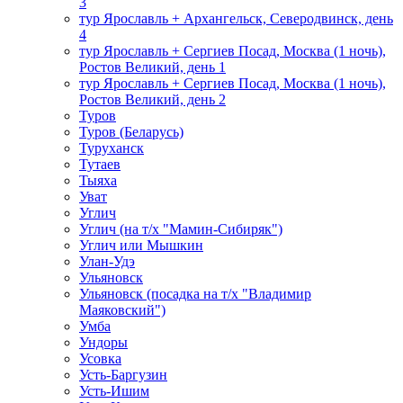
3
тур Ярославль + Архангельск, Северодвинск, день
4
тур Ярославль + Сергиев Посад, Москва (1 ночь),
Ростов Великий, день 1
тур Ярославль + Сергиев Посад, Москва (1 ночь),
Ростов Великий, день 2
Туров
Туров (Беларусь)
Туруханск
Тутаев
Тыяха
Уват
Углич
Углич (на т/х "Мамин-Сибиряк")
Углич или Мышкин
Улан-Удэ
Ульяновск
Ульяновск (посадка на т/х "Владимир
Маяковский")
Умба
Ундоры
Усовка
Усть-Баргузин
Усть-Ишим