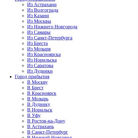
Из Астрахани
Из Волгограда
Из Казани
Из Москвы
Из Нижнего Новгорода
Из Самары
Из Санкт-Петербурга
Из Бреста
Из Мозыря
Из Красноярска
Из Норильска
Из Саратова
Из Дудинки
Город прибытия
В Москву
В Брест
В Красноярск
В Мозырь
В Дудинку
В Норильск
В Уфу
В Ростов-на-Дону
В Астрахань
В Санкт-Петербург
В Нижний Новгород