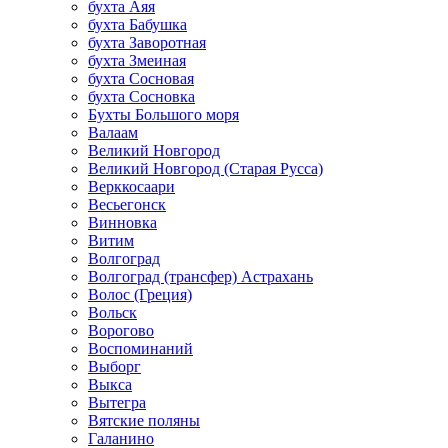
бухта Аяя
бухта Бабушка
бухта Заворотная
бухта Змеиная
бухта Сосновая
бухта Сосновка
Бухты Большого моря
Валаам
Великий Новгород
Великий Новгород (Старая Русса)
Верккосаари
Весьегонск
Винновка
Витим
Волгоград
Волгоград (трансфер) Астрахань
Волос (Греция)
Вольск
Ворогово
Воспоминаний
Выборг
Выкса
Вытегра
Вятские поляны
Галанино