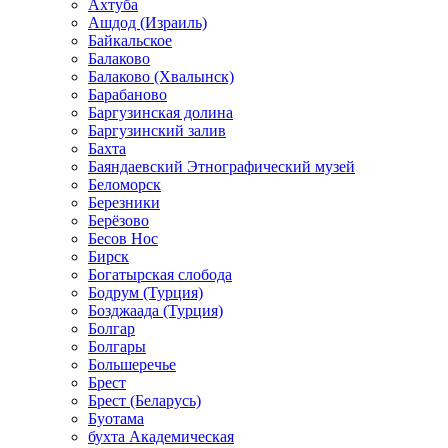
Ахтуба
Ашдод (Израиль)
Байкальское
Балаково
Балаково (Хвалынск)
Барабаново
Баргузинская долина
Баргузинский залив
Бахта
Баяндаевский Этнографический музей
Беломорск
Березники
Берёзово
Бесов Нос
Бирск
Богатырская слобода
Бодрум (Турция)
Бозджаада (Турция)
Болгар
Болгары
Большеречье
Брест
Брест (Беларусь)
Буотама
бухта Академическая