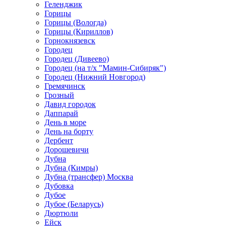
Геленджик
Горицы
Горицы (Вологда)
Горицы (Кириллов)
Горнокнязевск
Городец
Городец (Дивеево)
Городец (на т/х "Мамин-Сибиряк")
Городец (Нижний Новгород)
Гремячинск
Грозный
Давид городок
Даппарай
День в море
День на борту
Дербент
Дорошевичи
Дубна
Дубна (Кимры)
Дубна (трансфер) Москва
Дубовка
Дубое
Дубое (Беларусь)
Дюртюли
Ейск