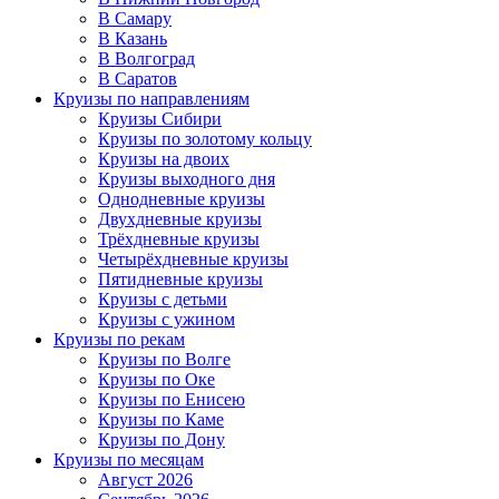
В Самару
В Казань
В Волгоград
В Саратов
Круизы по направлениям
Круизы Сибири
Круизы по золотому кольцу
Круизы на двоих
Круизы выходного дня
Однодневные круизы
Двухдневные круизы
Трёхдневные круизы
Четырёхдневные круизы
Пятидневные круизы
Круизы с детьми
Круизы с ужином
Круизы по рекам
Круизы по Волге
Круизы по Оке
Круизы по Енисею
Круизы по Каме
Круизы по Дону
Круизы по месяцам
Август 2026