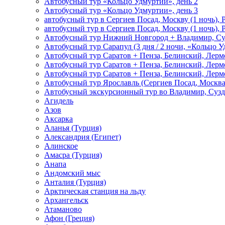
Автобусный тур «Кольцо Удмуртии», день 2
Автобусный тур «Кольцо Удмуртии», день 3
автобусный тур в Сергиев Посад, Москву (1 ночь), 
автобусный тур в Сергиев Посад, Москву (1 ночь), 
Автобусный тур Нижний Новгород + Владимир, Су
Автобусный тур Сарапул (3 дня / 2 ночи, «Кольцо 
Автобусный тур Саратов + Пенза, Белинский, Лермо
Автобусный тур Саратов + Пенза, Белинский, Лермо
Автобусный тур Саратов + Пенза, Белинский, Лермо
Автобусный тур Ярославль (Сергиев Посад, Москва 
Автобусный экскурсионный тур во Владимир, Сузд
Агидель
Азов
Аксарка
Аланья (Турция)
Александрия (Египет)
Алинское
Амасра (Турция)
Анапа
Андомский мыс
Анталия (Турция)
Арктическая станция на льду
Архангельск
Атаманово
Афон (Греция)