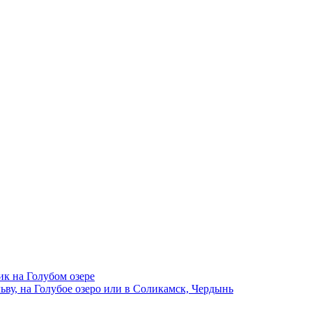
ик на Голубом озере
ву, на Голубое озеро или в Соликамск, Чердынь