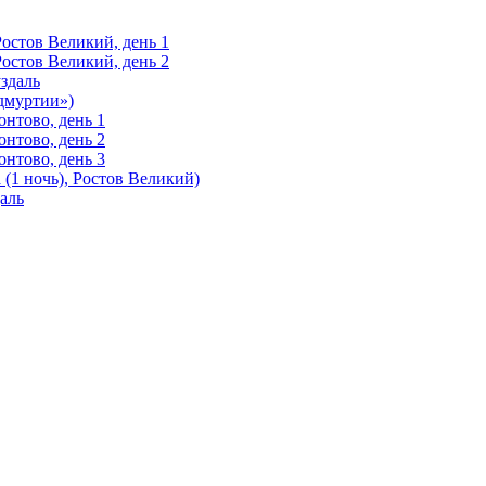
Ростов Великий, день 1
Ростов Великий, день 2
здаль
Удмуртии»)
нтово, день 1
нтово, день 2
нтово, день 3
(1 ночь), Ростов Великий)
аль