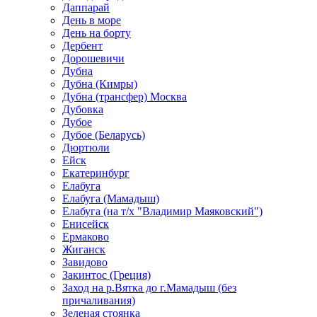
Даппарай
День в море
День на борту
Дербент
Дорошевичи
Дубна
Дубна (Кимры)
Дубна (трансфер) Москва
Дубовка
Дубое
Дубое (Беларусь)
Дюртюли
Ейск
Екатеринбург
Елабуга
Елабуга (Мамадыш)
Елабуга (на т/х "Владимир Маяковский")
Енисейск
Ермаково
Жиганск
Завидово
Закинтос (Греция)
Заход на р.Вятка до г.Мамадыш (без
причаливания)
Зеленая стоянка