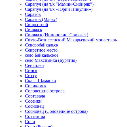
Сарапул (на т/х "Мамин-Сибиряк")
Сарапул (на т/х «Юрий Никулин»)
Саратов
Саратов (Маркс)
Свирьстрой
Свияжск
Свияжск (Иннополис, Свияжск)
Свято-Вознесенский Макарьевский монастырь
Северобайкальск
Секретное место
село Байкальское
село Максимиха (Бурятия)
Сенгилей
Синск
Ситту
Скала Шаманка
Соликамск
Соловецкие острова
Сортавала
Сосенки
Сосновец
Сосновец (Соловецкие острова)
Соттинцы
Сочи
Сочи (Россия)