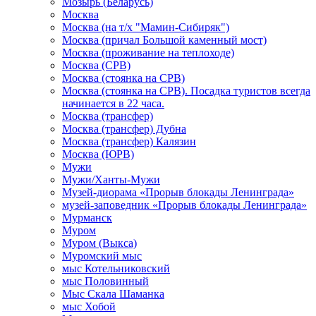
Мозырь (Беларусь)
Москва
Москва (на т/х "Мамин-Сибиряк")
Москва (причал Большой каменный мост)
Москва (проживание на теплоходе)
Москва (СРВ)
Москва (стоянка на СРВ)
Москва (стоянка на СРВ). Посадка туристов всегда
начинается в 22 часа.
Москва (трансфер)
Москва (трансфер) Дубна
Москва (трансфер) Калязин
Москва (ЮРВ)
Мужи
Мужи/Ханты-Мужи
Музей-диорама «Прорыв блокады Ленинграда»
музей-заповедник «Прорыв блокады Ленинграда»
Мурманск
Муром
Муром (Выкса)
Муромский мыс
мыс Котельниковский
мыс Половинный
Мыс Скала Шаманка
мыс Хобой