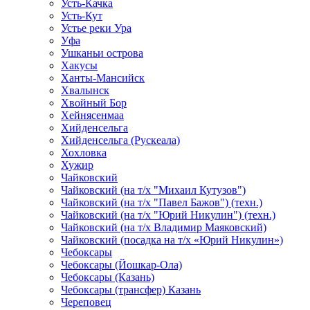
Усть-Качка
Усть-Кут
Устье реки Ура
Уфа
Ушканьи острова
Хакусы
Ханты-Мансийск
Хвалынск
Хвойный Бор
Хейнясенмаа
Хийденсельга
Хийденсельга (Рускеала)
Хохловка
Хужир
Чайковский
Чайковский (на т/х "Михаил Кутузов")
Чайковский (на т/х "Павел Бажов") (техн.)
Чайковский (на т/х "Юрий Никулин") (техн.)
Чайковский (на т/х Владимир Маяковский)
Чайковский (посадка на т/х «Юрий Никулин»)
Чебоксары
Чебоксары (Йошкар-Ола)
Чебоксары (Казань)
Чебоксары (трансфер) Казань
Череповец