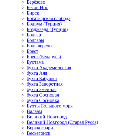
Берёзово
Бесов Нос
Бирск
Богатырская слобода
Бодрум (Турция)
Бозджаада (Турция)
Болгар
Болгары
Большеречье
Брест
Брест (Беларусь)
Буотама
бухта Академическая
бухта Аяя
бухта Бабушка
бухта Заворотная
бухта Змеиная
бухта Сосновая
бухта Сосновка
Бухты Большого моря
Валаам
Великий Новгород
Великий Новгород (Старая Русса)
Верккосаари
Весьегонск