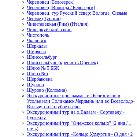
Череповец (Белозерск)
Череповец (Вологда / Белозерск)
Череповец, тур Русский север: Вологда, Сизьма
Чешме (Турция)
Чивитавеккья (Рим) (Италия)
Чивыркуйский залив
Чистополь
Чкаловск
Шеркалы
Ширяево
Шлиссельбург
Шлиссельбург (крепость Орешек)
Шлюз № 5 ББК
Шлюз №5
Щербаковка
Щурово
Щурово (Коломна)
Экскурсионные программы из Березников в
Усолье или Соликамск,Чердынь или во Всеволодо-
Вильву, на Голубое озеро.
Экскурсионный тур на о.Валаам - Сортавалу -
Рускеалу.
Экскурсионный тур "Онежское кольцо" (2 дня / 1
ночь)
Экскурсионный тур «Кольцо Удмуртии» (3 дня / 2