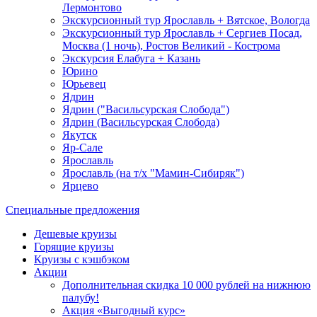
Лермонтово
Экскурсионный тур Ярославль + Вятское, Вологда
Экскурсионный тур Ярославль + Сергиев Посад,
Москва (1 ночь), Ростов Великий - Кострома
Экскурсия Елабуга + Казань
Юрино
Юрьевец
Ядрин
Ядрин ("Васильсурская Слобода")
Ядрин (Васильсурская Слобода)
Якутск
Яр-Сале
Ярославль
Ярославль (на т/х "Мамин-Сибиряк")
Ярцево
Специальные предложения
Дешевые круизы
Горящие круизы
Круизы с кэшбэком
Акции
Дополнительная скидка 10 000 рублей на нижнюю
палубу!
Акция «Выгодный курс»