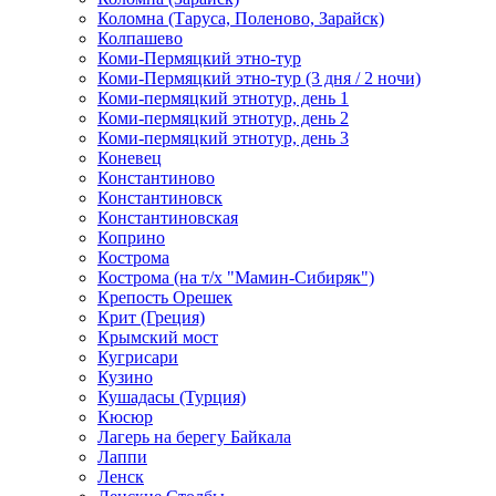
Коломна (Таруса, Поленово, Зарайск)
Колпашево
Коми-Пермяцкий этно-тур
Коми-Пермяцкий этно-тур (3 дня / 2 ночи)
Коми-пермяцкий этнотур, день 1
Коми-пермяцкий этнотур, день 2
Коми-пермяцкий этнотур, день 3
Коневец
Константиново
Константиновск
Константиновская
Коприно
Кострома
Кострома (на т/х "Мамин-Сибиряк")
Крепость Орешек
Крит (Греция)
Крымский мост
Кугрисари
Кузино
Кушадасы (Турция)
Кюсюр
Лагерь на берегу Байкала
Лаппи
Ленск