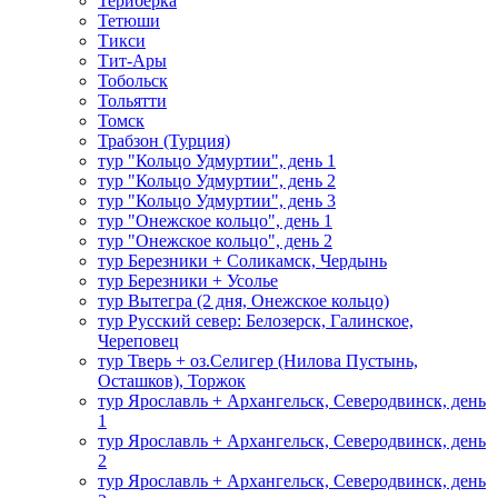
Териберка
Тетюши
Тикси
Тит-Ары
Тобольск
Тольятти
Томск
Трабзон (Турция)
тур "Кольцо Удмуртии", день 1
тур "Кольцо Удмуртии", день 2
тур "Кольцо Удмуртии", день 3
тур "Онежское кольцо", день 1
тур "Онежское кольцо", день 2
тур Березники + Соликамск, Чердынь
тур Березники + Усолье
тур Вытегра (2 дня, Онежское кольцо)
тур Русский север: Белозерск, Галинское,
Череповец
тур Тверь + оз.Селигер (Нилова Пустынь,
Осташков), Торжок
тур Ярославль + Архангельск, Северодвинск, день
1
тур Ярославль + Архангельск, Северодвинск, день
2
тур Ярославль + Архангельск, Северодвинск, день