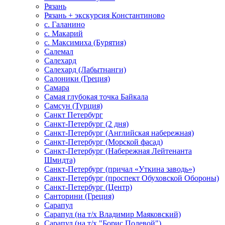
Рязань
Рязань + экскурсия Константиново
с. Галанино
с. Макарий
с. Максимиха (Бурятия)
Салемал
Салехард
Салехард (Лабытнанги)
Салоники (Греция)
Самара
Самая глубокая точка Байкала
Самсун (Турция)
Санкт Петербург
Санкт-Петербург (2 дня)
Санкт-Петербург (Английская набережная)
Санкт-Петербург (Морской фасад)
Санкт-Петербург (Набережная Лейтенанта
Шмидта)
Санкт-Петербург (причал «Уткина заводь»)
Санкт-Петербург (проспект Обуховской Обороны)
Санкт-Петербург (Центр)
Санторини (Греция)
Сарапул
Сарапул (на т/х Владимир Маяковский)
Сарапул (на т/х "Борис Полевой")