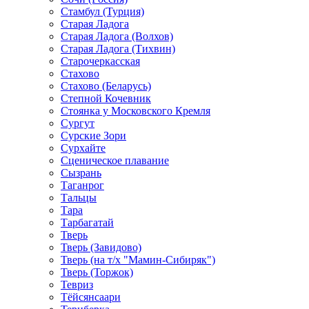
Стамбул (Турция)
Старая Ладога
Старая Ладога (Волхов)
Старая Ладога (Тихвин)
Старочеркасская
Стахово
Стахово (Беларусь)
Степной Кочевник
Стоянка у Московского Кремля
Сургут
Сурские Зори
Сурхайте
Сценическое плавание
Сызрань
Таганрог
Тальцы
Тара
Тарбагатай
Тверь
Тверь (Завидово)
Тверь (на т/х "Мамин-Сибиряк")
Тверь (Торжок)
Тевриз
Тёйсянсаари