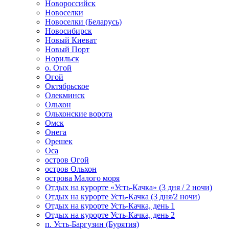
Новороссийск
Новоселки
Новоселки (Беларусь)
Новосибирск
Новый Киеват
Новый Порт
Норильск
о. Огой
Огой
Октябрьское
Олекминск
Ольхон
Ольхонские ворота
Омск
Онега
Орешек
Оса
остров Огой
остров Ольхон
острова Малого моря
Отдых на курорте «Усть-Качка» (3 дня / 2 ночи)
Отдых на курорте Усть-Качка (3 дня/2 ночи)
Отдых на курорте Усть-Качка, день 1
Отдых на курорте Усть-Качка, день 2
п. Усть-Баргузин (Бурятия)