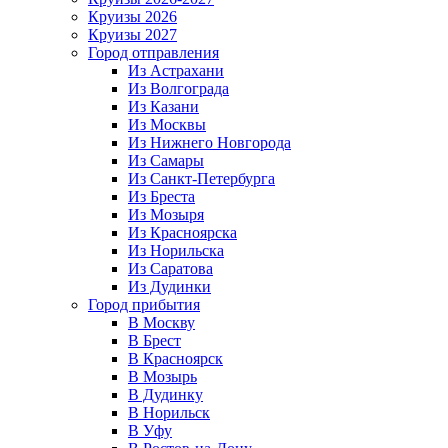
Круизы 2026
Круизы 2027
Город отправления
Из Астрахани
Из Волгограда
Из Казани
Из Москвы
Из Нижнего Новгорода
Из Самары
Из Санкт-Петербурга
Из Бреста
Из Мозыря
Из Красноярска
Из Норильска
Из Саратова
Из Дудинки
Город прибытия
В Москву
В Брест
В Красноярск
В Мозырь
В Дудинку
В Норильск
В Уфу