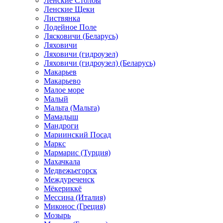
Ленские Столбы
Ленские Щеки
Листвянка
Лодейное Поле
Лясковичи (Беларусь)
Ляховичи
Ляховичи (гидроузел)
Ляховичи (гидроузел) (Беларусь)
Макарьев
Макарьево
Малое море
Малый
Мальта (Мальта)
Мамадыш
Мандроги
Мариинский Посад
Маркс
Мармарис (Турция)
Махачкала
Медвежьегорск
Междуреченск
Мёкериккё
Мессина (Италия)
Миконос (Греция)
Мозырь