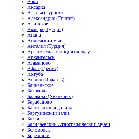
Азов
Аксарка
Аланья (Турция)
Александрия (Египет)
Алинское
Амасра (Турция)
Анапа
Андомский мыс
Анталия (Турция)
Арктическая станция на льду
Архангельск
Атаманово
Афон (Греция)
Ахтуба
Ашдод (Израиль)
Байкальское
Балаково
Балаково (Хвалынск)
Барабаново
Баргузинская долина
Баргузинский залив
Бахта
Баяндаевский Этнографический музей
Беломорск
Березники