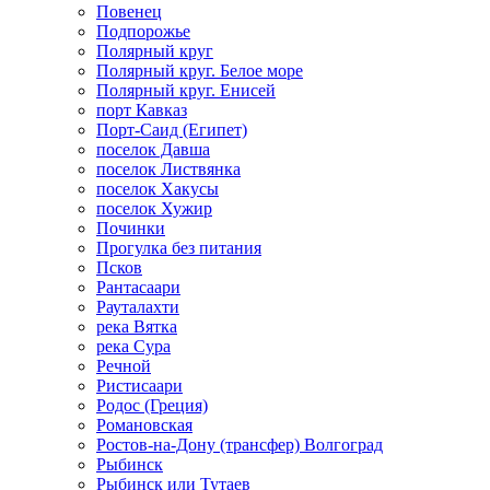
Повенец
Подпорожье
Полярный круг
Полярный круг. Белое море
Полярный круг. Енисей
порт Кавказ
Порт-Саид (Египет)
поселок Давша
поселок Листвянка
поселок Хакусы
поселок Хужир
Починки
Прогулка без питания
Псков
Рантасаари
Рауталахти
река Вятка
река Сура
Речной
Ристисаари
Родос (Греция)
Романовская
Ростов-на-Дону (трансфер) Волгоград
Рыбинск
Рыбинск или Тутаев