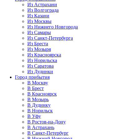
Из Астрахани
Из Волгограда
Из Казани
Из Москвы
Из Нижнего Новгорода
Из Самары
Из Санкт-Петербурга
Из Бреста
Из Мозыря
Из Красноярска
Из Норильска
Из Саратова
Из Дудинки
Город прибытия
В Москву
В Брест
В Красноярск
В Мозырь
В Дудинку
В Норильск
В Уфу
В Ростов-на-Дону
В Астрахань
В Санкт-Петербург
В Нижний Новгород