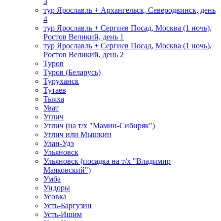
3
тур Ярославль + Архангельск, Северодвинск, день
4
тур Ярославль + Сергиев Посад, Москва (1 ночь),
Ростов Великий, день 1
тур Ярославль + Сергиев Посад, Москва (1 ночь),
Ростов Великий, день 2
Туров
Туров (Беларусь)
Туруханск
Тутаев
Тыяха
Уват
Углич
Углич (на т/х "Мамин-Сибиряк")
Углич или Мышкин
Улан-Удэ
Ульяновск
Ульяновск (посадка на т/х "Владимир
Маяковский")
Умба
Ундоры
Усовка
Усть-Баргузин
Усть-Ишим