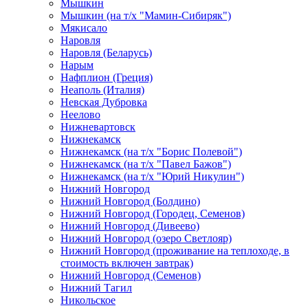
Мышкин
Мышкин (на т/х "Мамин-Сибиряк")
Мякисало
Наровля
Наровля (Беларусь)
Нарым
Нафплион (Греция)
Неаполь (Италия)
Невская Дубровка
Неелово
Нижневартовск
Нижнекамск
Нижнекамск (на т/х "Борис Полевой")
Нижнекамск (на т/х "Павел Бажов")
Нижнекамск (на т/х "Юрий Никулин")
Нижний Новгород
Нижний Новгород (Болдино)
Нижний Новгород (Городец, Семенов)
Нижний Новгород (Дивеево)
Нижний Новгород (озеро Светлояр)
Нижний Новгород (проживание на теплоходе, в
стоимость включен завтрак)
Нижний Новгород (Семенов)
Нижний Тагил
Никольское