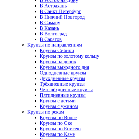
В Ростов-на-Дону
В Астрахань
В Санкт-Петербург
В Нижний Новгород
В Самару
В Казань
В Волгоград
В Саратов
Круизы по направлениям
Круизы Сибири
Круизы по золотому кольцу
Круизы на двоих
Круизы выходного дня
Однодневные круизы
Двухдневные круизы
Трёхдневные круизы
Четырёхдневные круизы
Пятидневные круизы
Круизы с детьми
Круизы с ужином
Круизы по рекам
Круизы по Волге
Круизы по Оке
Круизы по Енисею
Круизы по Каме