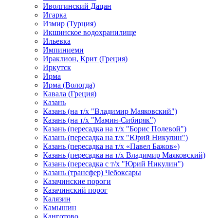
Иволгинский Дацан
Игарка
Измир (Турция)
Икшинское водохранилище
Ильевка
Импиниеми
Ираклион, Крит (Греция)
Иркутск
Ирма
Ирма (Вологда)
Кавала (Греция)
Казань
Казань (на т/х "Владимир Маяковский")
Казань (на т/х "Мамин-Сибиряк")
Казань (пересадка на т/х "Борис Полевой")
Казань (пересадка на т/х "Юрий Никулин")
Казань (пересадка на т/х «Павел Бажов»)
Казань (пересадка на т/х Владимир Маяковский)
Казань (пересадка с т/х "Юрий Никулин")
Казань (трансфер) Чебоксары
Казачинские пороги
Казачинский порог
Калязин
Камышин
Канготово