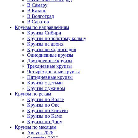
В Самару
В Казань
В Волгоград
В Саратов
Круизы по направлениям
Круизы Сибири
Круизы по золотому кольцу
Круизы на двоих
Круизы выходного дня
Однодневные круизы
Двухдневные круизы
Трёхдневные круизы
Четырёхдневные круизы
Пятидневные круизы
Круизы с детьми
Круизы с ужином
Круизы по рекам
Круизы по Волге
Круизы по Оке
Круизы по Енисею
Круизы по Каме
Круизы по Дону
Круизы по месяцам
Август 2026