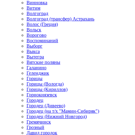
Винновка
Витим
Волгоград
Волгоград (трансфер) Астрахань
Волос (Греция)
Вольск
Ворогово
Воспоминаний
Выборг
Выкса
Вытегра
Вятские поляны
Галанино
Геленджик
Горицы
Горицы (Вологда)
Горицы (Кириллов)
Горнокнязевск
Городец
Городец (Дивеево)
Городец (на т/х "Мамин-Сибиряк")
Городец (Нижний Новгород)
Гремячинск
Грозный
Давид городок