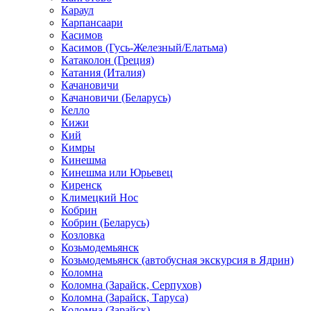
Караул
Карпансаари
Касимов
Касимов (Гусь-Железный/Елатьма)
Катаколон (Греция)
Катания (Италия)
Качановичи
Качановичи (Беларусь)
Келло
Кижи
Кий
Кимры
Кинешма
Кинешма или Юрьевец
Киренск
Климецкий Нос
Кобрин
Кобрин (Беларусь)
Козловка
Козьмодемьянск
Козьмодемьянск (автобусная экскурсия в Ядрин)
Коломна
Коломна (Зарайск, Серпухов)
Коломна (Зарайск, Таруса)
Коломна (Зарайск)