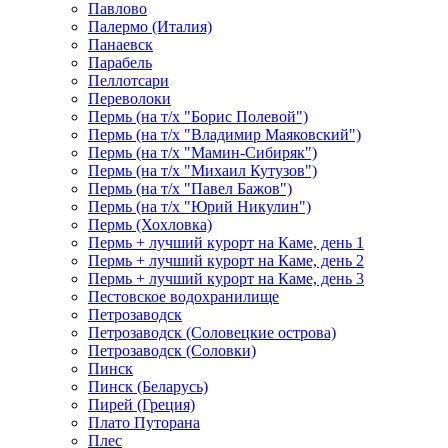
Павлово
Палермо (Италия)
Панаевск
Парабель
Пеллотсари
Переволоки
Пермь (на т/х "Борис Полевой")
Пермь (на т/х "Владимир Маяковский")
Пермь (на т/х "Мамин-Сибиряк")
Пермь (на т/х "Михаил Кутузов")
Пермь (на т/х "Павел Бажов")
Пермь (на т/х "Юрий Никулин")
Пермь (Хохловка)
Пермь + лучший курорт на Каме, день 1
Пермь + лучший курорт на Каме, день 2
Пермь + лучший курорт на Каме, день 3
Пестовское водохранилище
Петрозаводск
Петрозаводск (Соловецкие острова)
Петрозаводск (Соловки)
Пинск
Пинск (Беларусь)
Пирей (Греция)
Плато Путорана
Плес