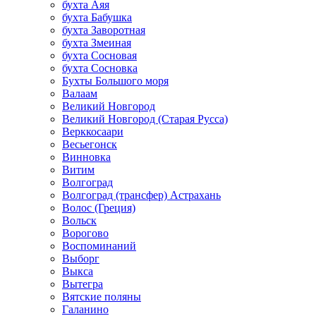
бухта Аяя
бухта Бабушка
бухта Заворотная
бухта Змеиная
бухта Сосновая
бухта Сосновка
Бухты Большого моря
Валаам
Великий Новгород
Великий Новгород (Старая Русса)
Верккосаари
Весьегонск
Винновка
Витим
Волгоград
Волгоград (трансфер) Астрахань
Волос (Греция)
Вольск
Ворогово
Воспоминаний
Выборг
Выкса
Вытегра
Вятские поляны
Галанино