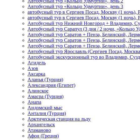
Автобусный тур «Кольцо Удмуртии», день 2
Автобусный тур «Кольцо Удмуртии», день 3
автобусный тур в Сергиев Посад, Москву (1 ночь), 
автобусный тур в Сергиев Посад, Москву (1 ночь), 
Автобусный тур Нижний Новгород + Владимир, Су
Автобусный тур Сарапул (3 дня / 2 ночи, «Кольцо 
Автобусный тур Саратов + Пенза, Белинский, Лермо
Автобусный тур Саратов + Пенза, Белинский, Лермо
Автобусный тур Саратов + Пенза, Белинский, Лермо
Автобусный тур Ярославль (Сергиев Посад, Москва 
Автобусный экскурсионный тур во Владимир, Сузд
Агидель
Азов
Аксарка
Аланья (Турция)
Александрия (Египет)
Алинское
Амасра (Турция)
Анапа
Андомский мыс
Анталия (Турция)
Арктическая станция на льду
Архангельск
Атаманово
Афон (Греция)