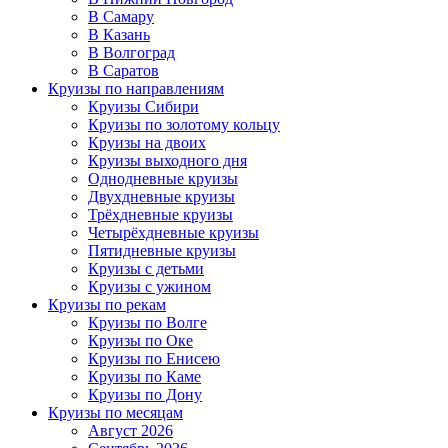
В Самару
В Казань
В Волгоград
В Саратов
Круизы по направлениям
Круизы Сибири
Круизы по золотому кольцу
Круизы на двоих
Круизы выходного дня
Однодневные круизы
Двухдневные круизы
Трёхдневные круизы
Четырёхдневные круизы
Пятидневные круизы
Круизы с детьми
Круизы с ужином
Круизы по рекам
Круизы по Волге
Круизы по Оке
Круизы по Енисею
Круизы по Каме
Круизы по Дону
Круизы по месяцам
Август 2026