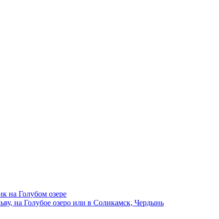
ик на Голубом озере
ву, на Голубое озеро или в Соликамск, Чердынь