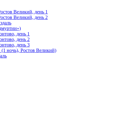
Ростов Великий, день 1
Ростов Великий, день 2
здаль
Удмуртии»)
нтово, день 1
нтово, день 2
нтово, день 3
(1 ночь), Ростов Великий)
аль