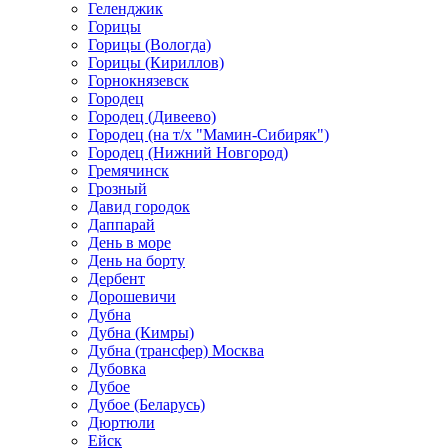
Геленджик
Горицы
Горицы (Вологда)
Горицы (Кириллов)
Горнокнязевск
Городец
Городец (Дивеево)
Городец (на т/х "Мамин-Сибиряк")
Городец (Нижний Новгород)
Гремячинск
Грозный
Давид городок
Даппарай
День в море
День на борту
Дербент
Дорошевичи
Дубна
Дубна (Кимры)
Дубна (трансфер) Москва
Дубовка
Дубое
Дубое (Беларусь)
Дюртюли
Ейск