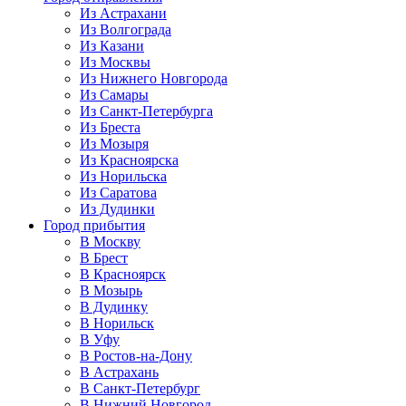
Из Астрахани
Из Волгограда
Из Казани
Из Москвы
Из Нижнего Новгорода
Из Самары
Из Санкт-Петербурга
Из Бреста
Из Мозыря
Из Красноярска
Из Норильска
Из Саратова
Из Дудинки
Город прибытия
В Москву
В Брест
В Красноярск
В Мозырь
В Дудинку
В Норильск
В Уфу
В Ростов-на-Дону
В Астрахань
В Санкт-Петербург
В Нижний Новгород