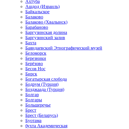
Ахтуба
Ашдод (Израиль)
Байкальское
Балаково
Балаково (Хвалынск)
Барабаново
Баргузинская долина
Баргузинский залив
Бахта
Баяндаевский Этнографический музей
Беломорск
Березники
Берёзово
Бесов Нос
Бирск
Богатырская слобода
Бодрум (Турция)
Бозджаада (Турция)
Болгар
Болгары
Большеречье
Брест
Брест (Беларусь)
Буотама
бухта Академическая