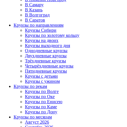
В Самару
В Казань
В Волгоград
В Саратов
Круизы по направлениям
Круизы Сибири
Круизы по золотому кольцу
Круизы на двоих
Круизы выходного дня
Однодневные круизы
Двухдневные круизы
Трёхдневные круизы
Четырёхдневные круизы
Пятидневные круизы
Круизы с детьми
Круизы с ужином
Круизы по рекам
Круизы по Волге
Круизы по Оке
Круизы по Енисею
Круизы по Каме
Круизы по Дону
Круизы по месяцам
Август 2026