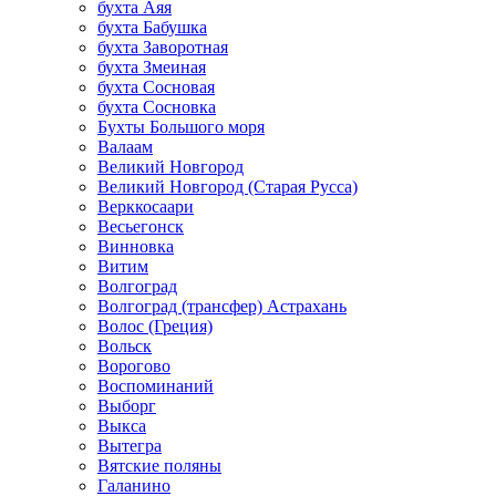
бухта Аяя
бухта Бабушка
бухта Заворотная
бухта Змеиная
бухта Сосновая
бухта Сосновка
Бухты Большого моря
Валаам
Великий Новгород
Великий Новгород (Старая Русса)
Верккосаари
Весьегонск
Винновка
Витим
Волгоград
Волгоград (трансфер) Астрахань
Волос (Греция)
Вольск
Ворогово
Воспоминаний
Выборг
Выкса
Вытегра
Вятские поляны
Галанино