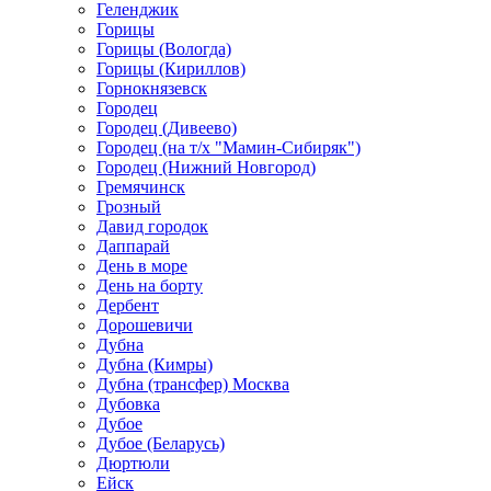
Геленджик
Горицы
Горицы (Вологда)
Горицы (Кириллов)
Горнокнязевск
Городец
Городец (Дивеево)
Городец (на т/х "Мамин-Сибиряк")
Городец (Нижний Новгород)
Гремячинск
Грозный
Давид городок
Даппарай
День в море
День на борту
Дербент
Дорошевичи
Дубна
Дубна (Кимры)
Дубна (трансфер) Москва
Дубовка
Дубое
Дубое (Беларусь)
Дюртюли
Ейск