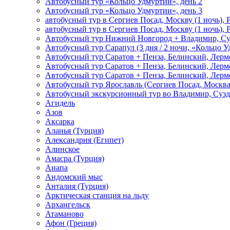
Автобусный тур «Кольцо Удмуртии», день 2
Автобусный тур «Кольцо Удмуртии», день 3
автобусный тур в Сергиев Посад, Москву (1 ночь), 
автобусный тур в Сергиев Посад, Москву (1 ночь), 
Автобусный тур Нижний Новгород + Владимир, Су
Автобусный тур Сарапул (3 дня / 2 ночи, «Кольцо 
Автобусный тур Саратов + Пенза, Белинский, Лермо
Автобусный тур Саратов + Пенза, Белинский, Лермо
Автобусный тур Саратов + Пенза, Белинский, Лермо
Автобусный тур Ярославль (Сергиев Посад, Москва 
Автобусный экскурсионный тур во Владимир, Сузд
Агидель
Азов
Аксарка
Аланья (Турция)
Александрия (Египет)
Алинское
Амасра (Турция)
Анапа
Андомский мыс
Анталия (Турция)
Арктическая станция на льду
Архангельск
Атаманово
Афон (Греция)