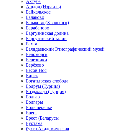
Ахтуба
Ашдод (Израиль)
Байкальское
Балаково
Балаково (Хвалынск)
Барабаново
Баргузинская долина
Баргузинский залив
Бахта
Баяндаевский Этнографический музей
Беломорск
Березники
Берёзово
Бесов Нос
Бирск
Богатырская слобода
Бодрум (Турция)
Бозджаада (Турция)
Болгар
Болгары
Большеречье
Брест
Брест (Беларусь)
Буотама
бухта Академическая