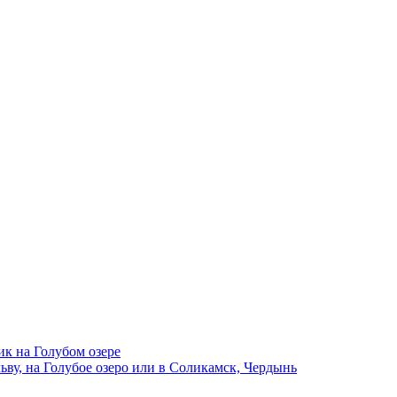
ик на Голубом озере
ву, на Голубое озеро или в Соликамск, Чердынь