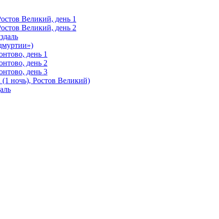
Ростов Великий, день 1
Ростов Великий, день 2
здаль
Удмуртии»)
нтово, день 1
нтово, день 2
нтово, день 3
(1 ночь), Ростов Великий)
аль