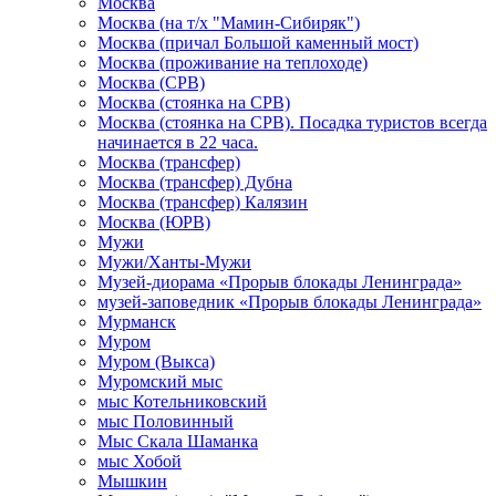
Москва
Москва (на т/х "Мамин-Сибиряк")
Москва (причал Большой каменный мост)
Москва (проживание на теплоходе)
Москва (СРВ)
Москва (стоянка на СРВ)
Москва (стоянка на СРВ). Посадка туристов всегда
начинается в 22 часа.
Москва (трансфер)
Москва (трансфер) Дубна
Москва (трансфер) Калязин
Москва (ЮРВ)
Мужи
Мужи/Ханты-Мужи
Музей-диорама «Прорыв блокады Ленинграда»
музей-заповедник «Прорыв блокады Ленинграда»
Мурманск
Муром
Муром (Выкса)
Муромский мыс
мыс Котельниковский
мыс Половинный
Мыс Скала Шаманка
мыс Хобой
Мышкин