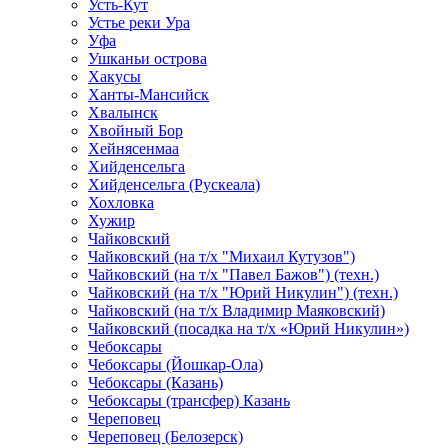
Усть-Кут
Устье реки Ура
Уфа
Ушканьи острова
Хакусы
Ханты-Мансийск
Хвалынск
Хвойный Бор
Хейнясенмаа
Хийденсельга
Хийденсельга (Рускеала)
Хохловка
Хужир
Чайковский
Чайковский (на т/х "Михаил Кутузов")
Чайковский (на т/х "Павел Бажов") (техн.)
Чайковский (на т/х "Юрий Никулин") (техн.)
Чайковский (на т/х Владимир Маяковский)
Чайковский (посадка на т/х «Юрий Никулин»)
Чебоксары
Чебоксары (Йошкар-Ола)
Чебоксары (Казань)
Чебоксары (трансфер) Казань
Череповец
Череповец (Белозерск)