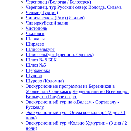
Череповец (Вологда / Белозерск)
Череповец, тур Русский север: Вологда, Сизьма
Чешме (Турция)
Чивитавеккья (Рим) (Италия)
Чивыркуйский залив
Чистополь
Чкаловск
Шеркалы
Ширяево
Шлиссельбург
Шлиссельбург (крепость Орешек)
Шлюз № 5 ББК
Шлюз №5
Щербаковка
Щурово
Щурово (Коломна)
Экскурсионные программы из Березников в
Усолье или Соликамск,Чердынь или во Всеволодо-
Вильву, на Голубое озеро.
Экскурсионный тур на о.Валаам - Сортавалу -
Рускеалу.
Экскурсионный тур "Онежское кольцо" (2 дня / 1
ночь)
Экскурсионный тур «Кольцо Удмуртии» (3 дня / 2
ночи)