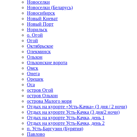
Новоселки
Новоселки (Беларусь)
Новосибирск
Новый Киеват
Новый Порт
Норильск
о. Огой
Огой
Октябрьское
Олекминск
Ольхон
Ольхонские ворота
Омск
Онега
Орешек
Оса
остров Огой
остров Ольхон
острова Малого моря
Отдых на курорте «Усть-Качка» (3 дня / 2 ночи)
Отдых на курорте Усть-Качка (3 дня/2 ночи)
Отдых на курорте Усть-Качка, день 1
Отдых на курорте Усть-Качка, день 2
п. Усть-Баргузин (Бурятия)
Павлово