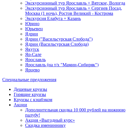
Экскурсионный тур Ярославль + Вятское, Вологда
Экскурсионный тур Ярославль + Сергиев Посад,
Москва (1 ночь), Ростов Великий - Кострома
Экскурсия Елабуга + Казань
Юрино
Юрьевец
Ядрин
Ядрин ("Васильсурская Слобода")
Ядрин (Васильсурская Слобода)
Якутск
Яр-Сале
Ярославль
Ярославль (на т/х "Мамин-Сибиряк")
Ярцево
Специальные предложения
Дешевые круизы
Горящие круизы
Круизы с кэшбэком
Акции
Дополнительная скидка 10 000 рублей на нижнюю
палубу!
Акция «Выгодный курс»
Скидка имениннику