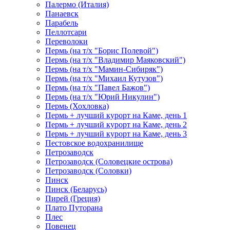
Палермо (Италия)
Панаевск
Парабель
Пеллотсари
Переволоки
Пермь (на т/х "Борис Полевой")
Пермь (на т/х "Владимир Маяковский")
Пермь (на т/х "Мамин-Сибиряк")
Пермь (на т/х "Михаил Кутузов")
Пермь (на т/х "Павел Бажов")
Пермь (на т/х "Юрий Никулин")
Пермь (Хохловка)
Пермь + лучший курорт на Каме, день 1
Пермь + лучший курорт на Каме, день 2
Пермь + лучший курорт на Каме, день 3
Пестовское водохранилище
Петрозаводск
Петрозаводск (Соловецкие острова)
Петрозаводск (Соловки)
Пинск
Пинск (Беларусь)
Пирей (Греция)
Плато Путорана
Плес
Повенец