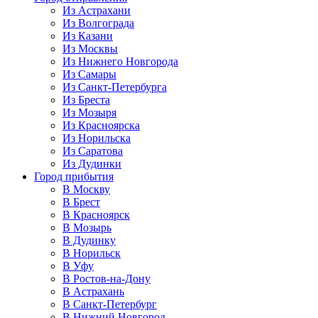
Из Астрахани
Из Волгограда
Из Казани
Из Москвы
Из Нижнего Новгорода
Из Самары
Из Санкт-Петербурга
Из Бреста
Из Мозыря
Из Красноярска
Из Норильска
Из Саратова
Из Дудинки
Город прибытия
В Москву
В Брест
В Красноярск
В Мозырь
В Дудинку
В Норильск
В Уфу
В Ростов-на-Дону
В Астрахань
В Санкт-Петербург
В Нижний Новгород