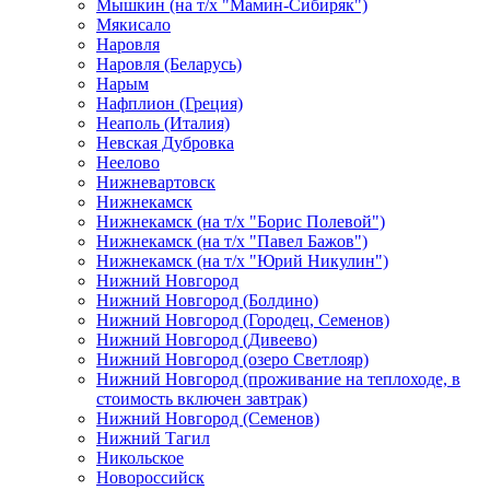
Мышкин (на т/х "Мамин-Сибиряк")
Мякисало
Наровля
Наровля (Беларусь)
Нарым
Нафплион (Греция)
Неаполь (Италия)
Невская Дубровка
Неелово
Нижневартовск
Нижнекамск
Нижнекамск (на т/х "Борис Полевой")
Нижнекамск (на т/х "Павел Бажов")
Нижнекамск (на т/х "Юрий Никулин")
Нижний Новгород
Нижний Новгород (Болдино)
Нижний Новгород (Городец, Семенов)
Нижний Новгород (Дивеево)
Нижний Новгород (озеро Светлояр)
Нижний Новгород (проживание на теплоходе, в
стоимость включен завтрак)
Нижний Новгород (Семенов)
Нижний Тагил
Никольское
Новороссийск