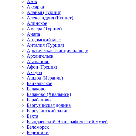
Азов
Аксарка
Аланья (Турция)
Александрия (Египет)
Алинское
Амасра (Турция)
Анапа
Андомский мыс
Анталия (Турция)
Арктическая станция на льду
Архангельск
Атаманово
Афон (Греция)
Ахтуба
Ашдод (Израиль)
Байкальское
Балаково
Балаково (Хвалынск)
Барабаново
Баргузинская долина
Баргузинский залив
Бахта
Баяндаевский Этнографический музей
Беломорск
Березники