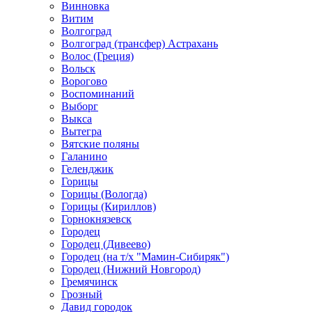
Винновка
Витим
Волгоград
Волгоград (трансфер) Астрахань
Волос (Греция)
Вольск
Ворогово
Воспоминаний
Выборг
Выкса
Вытегра
Вятские поляны
Галанино
Геленджик
Горицы
Горицы (Вологда)
Горицы (Кириллов)
Горнокнязевск
Городец
Городец (Дивеево)
Городец (на т/х "Мамин-Сибиряк")
Городец (Нижний Новгород)
Гремячинск
Грозный
Давид городок