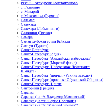
Рязань + экскурсия Константиново
с. Галанино
с. Макарий
с. Максимиха (Бурятия)
Салемал
Салехард
Салехард (Лабытнанги)
Салоники (Греция)
Самара
Самая глубокая точка Байкала
Самсун (Турция)
Санкт Петербург
Санкт-Петербург (2 дня)
Санкт-Петербург (Английская набережная)
Санкт-Петербург (Морской фасад)
Санкт-Петербург (Набережная Лейтенанта
Шмидта)
Санкт-Петербург (причал «Уткина заводь»)
Санкт-Петербург (проспект Обуховской Обороны)
Санкт-Петербург (Центр)
Санторини (Греция)
Сарапул
Сарапул (на т/х Владимир Маяковский)
Сарапул (на т/х "Борис Полевой")
Сарапул (на т/х "Мамин-Сибиряк")