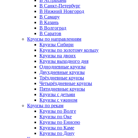
В Астрахань
В Санкт-Петербург
В Нижний Новгород
В Самару
В Казань
В Волгоград
В Саратов
Круизы по направлениям
Круизы Сибири
Круизы по золотому кольцу
Круизы на двоих
Круизы выходного дня
Однодневные круизы
Двухдневные круизы
Трёхдневные круизы
Четырёхдневные круизы
Пятидневные круизы
Круизы с детьми
Круизы с ужином
Круизы по рекам
Круизы по Волге
Круизы по Оке
Круизы по Енисею
Круизы по Каме
Круизы по Дону