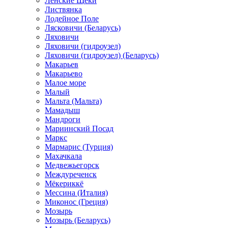
Ленские Щеки
Листвянка
Лодейное Поле
Лясковичи (Беларусь)
Ляховичи
Ляховичи (гидроузел)
Ляховичи (гидроузел) (Беларусь)
Макарьев
Макарьево
Малое море
Малый
Мальта (Мальта)
Мамадыш
Мандроги
Мариинский Посад
Маркс
Мармарис (Турция)
Махачкала
Медвежьегорск
Междуреченск
Мёкериккё
Мессина (Италия)
Миконос (Греция)
Мозырь
Мозырь (Беларусь)