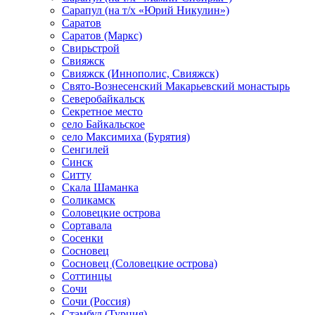
Сарапул (на т/х «Юрий Никулин»)
Саратов
Саратов (Маркс)
Свирьстрой
Свияжск
Свияжск (Иннополис, Свияжск)
Свято-Вознесенский Макарьевский монастырь
Северобайкальск
Секретное место
село Байкальское
село Максимиха (Бурятия)
Сенгилей
Синск
Ситту
Скала Шаманка
Соликамск
Соловецкие острова
Сортавала
Сосенки
Сосновец
Сосновец (Соловецкие острова)
Соттинцы
Сочи
Сочи (Россия)
Стамбул (Турция)