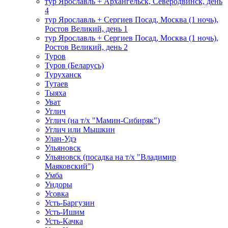
тур Ярославль + Архангельск, Северодвинск, день
4
тур Ярославль + Сергиев Посад, Москва (1 ночь),
Ростов Великий, день 1
тур Ярославль + Сергиев Посад, Москва (1 ночь),
Ростов Великий, день 2
Туров
Туров (Беларусь)
Туруханск
Тутаев
Тыяха
Уват
Углич
Углич (на т/х "Мамин-Сибиряк")
Углич или Мышкин
Улан-Удэ
Ульяновск
Ульяновск (посадка на т/х "Владимир
Маяковский")
Умба
Ундоры
Усовка
Усть-Баргузин
Усть-Ишим
Усть-Качка