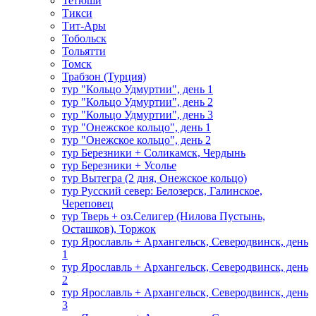
Тетюши
Тикси
Тит-Ары
Тобольск
Тольятти
Томск
Трабзон (Турция)
тур "Кольцо Удмуртии", день 1
тур "Кольцо Удмуртии", день 2
тур "Кольцо Удмуртии", день 3
тур "Онежское кольцо", день 1
тур "Онежское кольцо", день 2
тур Березники + Соликамск, Чердынь
тур Березники + Усолье
тур Вытегра (2 дня, Онежское кольцо)
тур Русский север: Белозерск, Галинское,
Череповец
тур Тверь + оз.Селигер (Нилова Пустынь,
Осташков), Торжок
тур Ярославль + Архангельск, Северодвинск, день
1
тур Ярославль + Архангельск, Северодвинск, день
2
тур Ярославль + Архангельск, Северодвинск, день
3