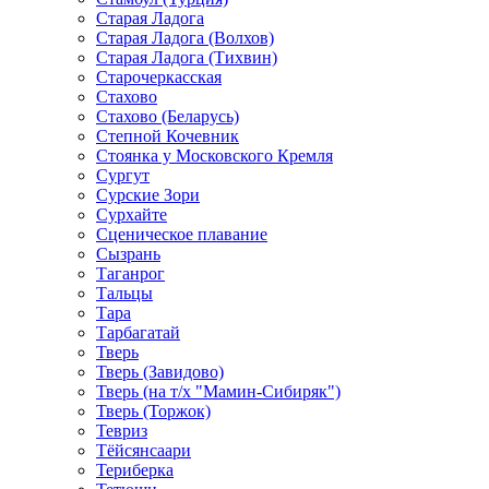
Старая Ладога
Старая Ладога (Волхов)
Старая Ладога (Тихвин)
Старочеркасская
Стахово
Стахово (Беларусь)
Степной Кочевник
Стоянка у Московского Кремля
Сургут
Сурские Зори
Сурхайте
Сценическое плавание
Сызрань
Таганрог
Тальцы
Тара
Тарбагатай
Тверь
Тверь (Завидово)
Тверь (на т/х "Мамин-Сибиряк")
Тверь (Торжок)
Тевриз
Тёйсянсаари
Териберка