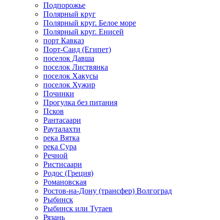
Подпорожье
Полярный круг
Полярный круг. Белое море
Полярный круг. Енисей
порт Кавказ
Порт-Саид (Египет)
поселок Давша
поселок Листвянка
поселок Хакусы
поселок Хужир
Починки
Прогулка без питания
Псков
Рантасаари
Рауталахти
река Вятка
река Сура
Речной
Ристисаари
Родос (Греция)
Романовская
Ростов-на-Дону (трансфер) Волгоград
Рыбинск
Рыбинск или Тутаев
Рязань