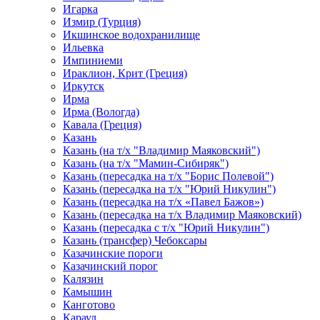
Игарка
Измир (Турция)
Икшинское водохранилище
Ильевка
Импиниеми
Ираклион, Крит (Греция)
Иркутск
Ирма
Ирма (Вологда)
Кавала (Греция)
Казань
Казань (на т/х "Владимир Маяковский")
Казань (на т/х "Мамин-Сибиряк")
Казань (пересадка на т/х "Борис Полевой")
Казань (пересадка на т/х "Юрий Никулин")
Казань (пересадка на т/х «Павел Бажов»)
Казань (пересадка на т/х Владимир Маяковский)
Казань (пересадка с т/х "Юрий Никулин")
Казань (трансфер) Чебоксары
Казачинские пороги
Казачинский порог
Калязин
Камышин
Канготово
Караул