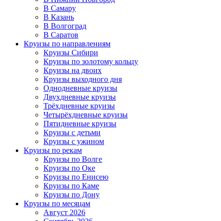
В Самару
В Казань
В Волгоград
В Саратов
Круизы по направлениям
Круизы Сибири
Круизы по золотому кольцу
Круизы на двоих
Круизы выходного дня
Однодневные круизы
Двухдневные круизы
Трёхдневные круизы
Четырёхдневные круизы
Пятидневные круизы
Круизы с детьми
Круизы с ужином
Круизы по рекам
Круизы по Волге
Круизы по Оке
Круизы по Енисею
Круизы по Каме
Круизы по Дону
Круизы по месяцам
Август 2026