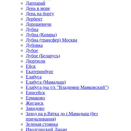
Даппарай
День в море
День на борту
Дербент
Дорошевичи
Дубна
Дубна (Кимры)
Дубна (трансфер) Москва
Дубовка
Дубое
Дубое (Беларусь)
Дюртюли
Ейск
Екатеринбург
Елабуга
Елабуга (Мамадыш)
Елабуга (на т/х "Владимир Маяковский")
Енисейск
Ермаково
Жиганск
Завидово
Заход на р.Вятка до г.Мамадыш (без
причаливания)
Зеленая стоянка
Иволгинский Дацан