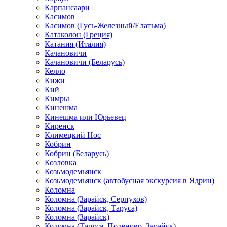
Карпансаари
Касимов
Касимов (Гусь-Железный/Елатьма)
Катаколон (Греция)
Катания (Италия)
Качановичи
Качановичи (Беларусь)
Келло
Кижи
Кий
Кимры
Кинешма
Кинешма или Юрьевец
Киренск
Климецкий Нос
Кобрин
Кобрин (Беларусь)
Козловка
Козьмодемьянск
Козьмодемьянск (автобусная экскурсия в Ядрин)
Коломна
Коломна (Зарайск, Серпухов)
Коломна (Зарайск, Таруса)
Коломна (Зарайск)
Коломна (Таруса, Поленово, Зарайск)