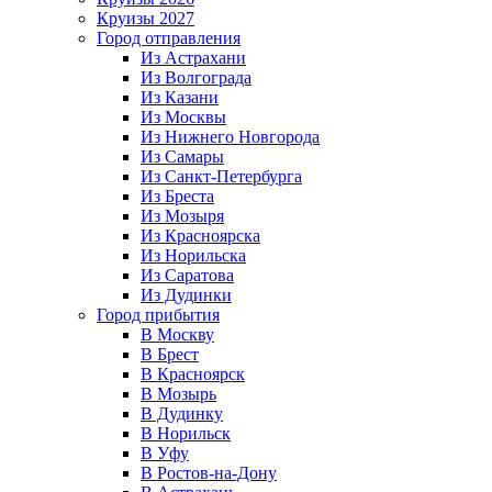
Круизы 2027
Город отправления
Из Астрахани
Из Волгограда
Из Казани
Из Москвы
Из Нижнего Новгорода
Из Самары
Из Санкт-Петербурга
Из Бреста
Из Мозыря
Из Красноярска
Из Норильска
Из Саратова
Из Дудинки
Город прибытия
В Москву
В Брест
В Красноярск
В Мозырь
В Дудинку
В Норильск
В Уфу
В Ростов-на-Дону