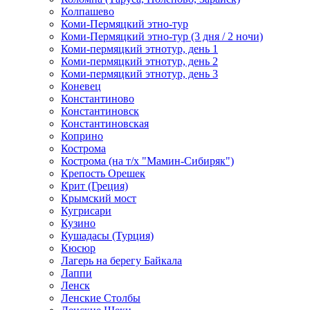
Колпашево
Коми-Пермяцкий этно-тур
Коми-Пермяцкий этно-тур (3 дня / 2 ночи)
Коми-пермяцкий этнотур, день 1
Коми-пермяцкий этнотур, день 2
Коми-пермяцкий этнотур, день 3
Коневец
Константиново
Константиновск
Константиновская
Коприно
Кострома
Кострома (на т/х "Мамин-Сибиряк")
Крепость Орешек
Крит (Греция)
Крымский мост
Кугрисари
Кузино
Кушадасы (Турция)
Кюсюр
Лагерь на берегу Байкала
Лаппи
Ленск
Ленские Столбы