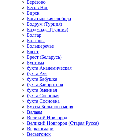
Берёзово
Бесов Нос
Бирск
Богатырская слобода
Бодрум (Турция)
Бозджаада (Турция)
Болгар
Болгары
Большеречье
Брест
Брест (Беларусь)
Буотама
бухта Академическая
бухта Аяя
бухта Бабушка
бухта Заворотная
бухта Змеиная
бухта Сосновая
бухта Сосновка
Бухты Большого моря
Валаам
Великий Новгород
Великий Новгород (Старая Русса)
Верккосаари
Весьегонск