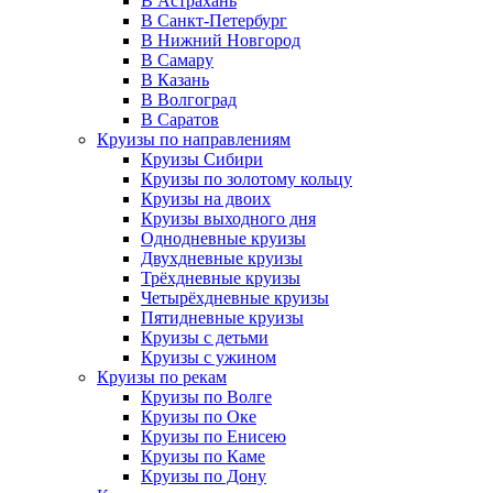
В Астрахань
В Санкт-Петербург
В Нижний Новгород
В Самару
В Казань
В Волгоград
В Саратов
Круизы по направлениям
Круизы Сибири
Круизы по золотому кольцу
Круизы на двоих
Круизы выходного дня
Однодневные круизы
Двухдневные круизы
Трёхдневные круизы
Четырёхдневные круизы
Пятидневные круизы
Круизы с детьми
Круизы с ужином
Круизы по рекам
Круизы по Волге
Круизы по Оке
Круизы по Енисею
Круизы по Каме
Круизы по Дону