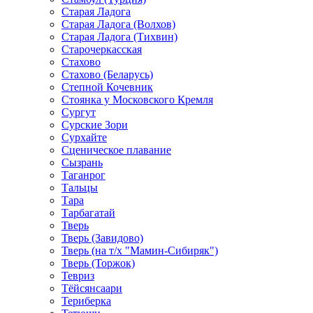
Старая Ладога
Старая Ладога (Волхов)
Старая Ладога (Тихвин)
Старочеркасская
Стахово
Стахово (Беларусь)
Степной Кочевник
Стоянка у Московского Кремля
Сургут
Сурские Зори
Сурхайте
Сценическое плавание
Сызрань
Таганрог
Тальцы
Тара
Тарбагатай
Тверь
Тверь (Завидово)
Тверь (на т/х "Мамин-Сибиряк")
Тверь (Торжок)
Тевриз
Тёйсянсаари
Териберка