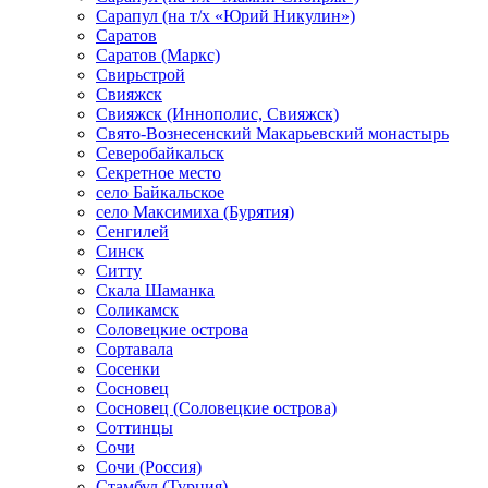
Сарапул (на т/х «Юрий Никулин»)
Саратов
Саратов (Маркс)
Свирьстрой
Свияжск
Свияжск (Иннополис, Свияжск)
Свято-Вознесенский Макарьевский монастырь
Северобайкальск
Секретное место
село Байкальское
село Максимиха (Бурятия)
Сенгилей
Синск
Ситту
Скала Шаманка
Соликамск
Соловецкие острова
Сортавала
Сосенки
Сосновец
Сосновец (Соловецкие острова)
Соттинцы
Сочи
Сочи (Россия)
Стамбул (Турция)