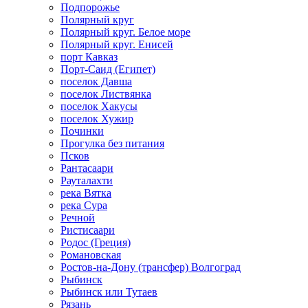
Подпорожье
Полярный круг
Полярный круг. Белое море
Полярный круг. Енисей
порт Кавказ
Порт-Саид (Египет)
поселок Давша
поселок Листвянка
поселок Хакусы
поселок Хужир
Починки
Прогулка без питания
Псков
Рантасаари
Рауталахти
река Вятка
река Сура
Речной
Ристисаари
Родос (Греция)
Романовская
Ростов-на-Дону (трансфер) Волгоград
Рыбинск
Рыбинск или Тутаев
Рязань