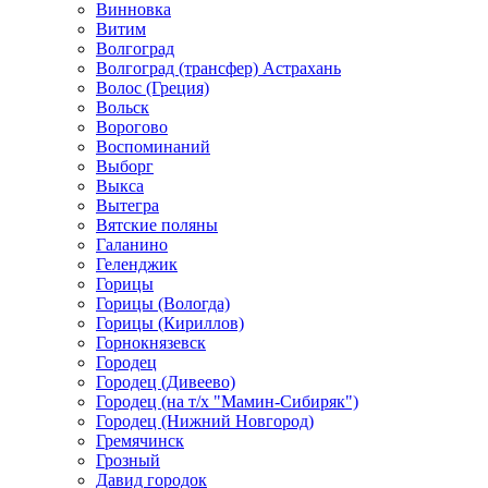
Винновка
Витим
Волгоград
Волгоград (трансфер) Астрахань
Волос (Греция)
Вольск
Ворогово
Воспоминаний
Выборг
Выкса
Вытегра
Вятские поляны
Галанино
Геленджик
Горицы
Горицы (Вологда)
Горицы (Кириллов)
Горнокнязевск
Городец
Городец (Дивеево)
Городец (на т/х "Мамин-Сибиряк")
Городец (Нижний Новгород)
Гремячинск
Грозный
Давид городок