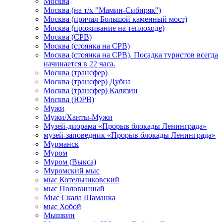
Москва
Москва (на т/х "Мамин-Сибиряк")
Москва (причал Большой каменный мост)
Москва (проживание на теплоходе)
Москва (СРВ)
Москва (стоянка на СРВ)
Москва (стоянка на СРВ). Посадка туристов всегда
начинается в 22 часа.
Москва (трансфер)
Москва (трансфер) Дубна
Москва (трансфер) Калязин
Москва (ЮРВ)
Мужи
Мужи/Ханты-Мужи
Музей-диорама «Прорыв блокады Ленинграда»
музей-заповедник «Прорыв блокады Ленинграда»
Мурманск
Муром
Муром (Выкса)
Муромский мыс
мыс Котельниковский
мыс Половинный
Мыс Скала Шаманка
мыс Хобой
Мышкин