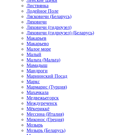
Ленские Щеки
Листвянка
Лодейное Поле
Лясковичи (Беларусь)
Ляховичи
Ляховичи (гидроузел)
Ляховичи (гидроузел) (Беларусь)
Макарьев
Макарьево
Малое море
Малый
Мальта (Мальта)
Мамадыш
Мандроги
Мариинский Посад
Маркс
Мармарис (Турция)
Махачкала
Медвежьегорск
Междуреченск
Мёкериккё
Мессина (Италия)
Миконос (Греция)
Мозырь
Мозырь (Беларусь)