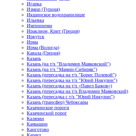
Игарка
Измир (Турция)
Икшинское водохранилище
Ильевка
Импиниеми
Ираклион, Крит (Греция)
Иркутск
Ирма
Ирма (Вологда)
Кавала (Греция)
Казань
Казань (на т/х "Владимир Маяковский")
Казань (на т/х "Мамин-Сибиряк")
Казань (пересадка на т/х "Борис Полевой")
Казань (пересадка на т/х "Юрий Никулин")
Казань (пересадка на т/х «Павел Бажов»)
Казань (пересадка на т/х Владимир Маяковский)
Казань (пересадка с т/х "Юрий Никулин")
Казань (трансфер) Чебоксары
Казачинские пороги
Казачинский порог
Калязин
Камышин
Канготово
Караул