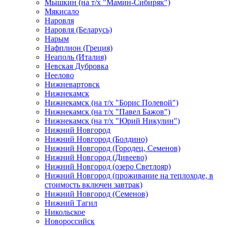
Мышкин (на т/х "Мамин-Сибиряк")
Мякисало
Наровля
Наровля (Беларусь)
Нарым
Нафплион (Греция)
Неаполь (Италия)
Невская Дубровка
Неелово
Нижневартовск
Нижнекамск
Нижнекамск (на т/х "Борис Полевой")
Нижнекамск (на т/х "Павел Бажов")
Нижнекамск (на т/х "Юрий Никулин")
Нижний Новгород
Нижний Новгород (Болдино)
Нижний Новгород (Городец, Семенов)
Нижний Новгород (Дивеево)
Нижний Новгород (озеро Светлояр)
Нижний Новгород (проживание на теплоходе, в
стоимость включен завтрак)
Нижний Новгород (Семенов)
Нижний Тагил
Никольское
Новороссийск