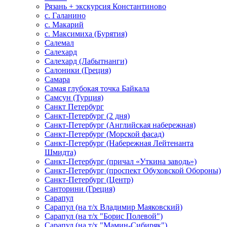
Рязань + экскурсия Константиново
с. Галанино
с. Макарий
с. Максимиха (Бурятия)
Салемал
Салехард
Салехард (Лабытнанги)
Салоники (Греция)
Самара
Самая глубокая точка Байкала
Самсун (Турция)
Санкт Петербург
Санкт-Петербург (2 дня)
Санкт-Петербург (Английская набережная)
Санкт-Петербург (Морской фасад)
Санкт-Петербург (Набережная Лейтенанта
Шмидта)
Санкт-Петербург (причал «Уткина заводь»)
Санкт-Петербург (проспект Обуховской Обороны)
Санкт-Петербург (Центр)
Санторини (Греция)
Сарапул
Сарапул (на т/х Владимир Маяковский)
Сарапул (на т/х "Борис Полевой")
Сарапул (на т/х "Мамин-Сибиряк")