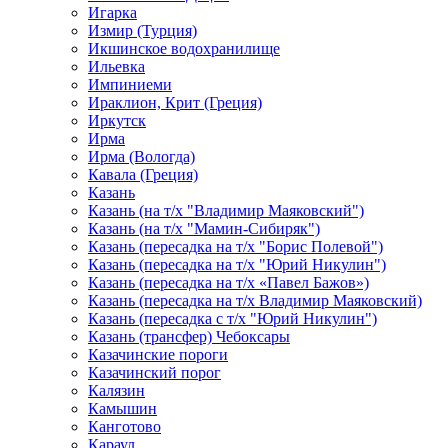
Игарка
Измир (Турция)
Икшинское водохранилище
Ильевка
Импиниеми
Ираклион, Крит (Греция)
Иркутск
Ирма
Ирма (Вологда)
Кавала (Греция)
Казань
Казань (на т/х "Владимир Маяковский")
Казань (на т/х "Мамин-Сибиряк")
Казань (пересадка на т/х "Борис Полевой")
Казань (пересадка на т/х "Юрий Никулин")
Казань (пересадка на т/х «Павел Бажов»)
Казань (пересадка на т/х Владимир Маяковский)
Казань (пересадка с т/х "Юрий Никулин")
Казань (трансфер) Чебоксары
Казачинские пороги
Казачинский порог
Калязин
Камышин
Канготово
Караул