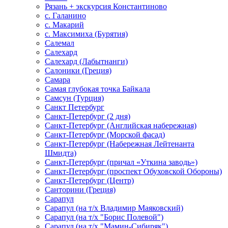
Рязань + экскурсия Константиново
с. Галанино
с. Макарий
с. Максимиха (Бурятия)
Салемал
Салехард
Салехард (Лабытнанги)
Салоники (Греция)
Самара
Самая глубокая точка Байкала
Самсун (Турция)
Санкт Петербург
Санкт-Петербург (2 дня)
Санкт-Петербург (Английская набережная)
Санкт-Петербург (Морской фасад)
Санкт-Петербург (Набережная Лейтенанта
Шмидта)
Санкт-Петербург (причал «Уткина заводь»)
Санкт-Петербург (проспект Обуховской Обороны)
Санкт-Петербург (Центр)
Санторини (Греция)
Сарапул
Сарапул (на т/х Владимир Маяковский)
Сарапул (на т/х "Борис Полевой")
Сарапул (на т/х "Мамин-Сибиряк")