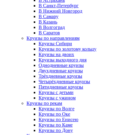
В Астрахань
В Санкт-Петербург
В Нижний Новгород
В Самару
В Казань
В Волгоград
В Саратов
Круизы по направлениям
Круизы Сибири
Круизы по золотому кольцу
Круизы на двоих
Круизы выходного дня
Однодневные круизы
Двухдневные круизы
Трёхдневные круизы
Четырёхдневные круизы
Пятидневные круизы
Круизы с детьми
Круизы с ужином
Круизы по рекам
Круизы по Волге
Круизы по Оке
Круизы по Енисею
Круизы по Каме
Круизы по Дону