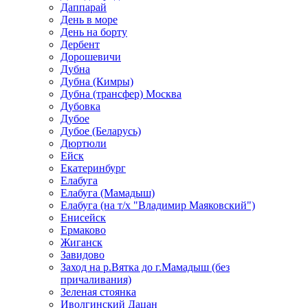
Даппарай
День в море
День на борту
Дербент
Дорошевичи
Дубна
Дубна (Кимры)
Дубна (трансфер) Москва
Дубовка
Дубое
Дубое (Беларусь)
Дюртюли
Ейск
Екатеринбург
Елабуга
Елабуга (Мамадыш)
Елабуга (на т/х "Владимир Маяковский")
Енисейск
Ермаково
Жиганск
Завидово
Заход на р.Вятка до г.Мамадыш (без
причаливания)
Зеленая стоянка
Иволгинский Дацан