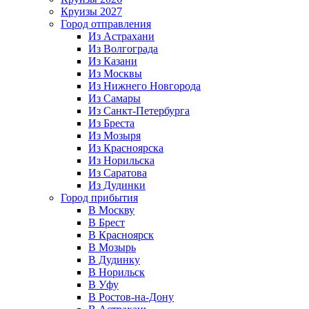
Круизы 2027
Город отправления
Из Астрахани
Из Волгограда
Из Казани
Из Москвы
Из Нижнего Новгорода
Из Самары
Из Санкт-Петербурга
Из Бреста
Из Мозыря
Из Красноярска
Из Норильска
Из Саратова
Из Дудинки
Город прибытия
В Москву
В Брест
В Красноярск
В Мозырь
В Дудинку
В Норильск
В Уфу
В Ростов-на-Дону