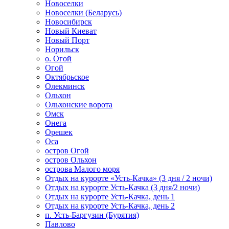
Новоселки
Новоселки (Беларусь)
Новосибирск
Новый Киеват
Новый Порт
Норильск
о. Огой
Огой
Октябрьское
Олекминск
Ольхон
Ольхонские ворота
Омск
Онега
Орешек
Оса
остров Огой
остров Ольхон
острова Малого моря
Отдых на курорте «Усть-Качка» (3 дня / 2 ночи)
Отдых на курорте Усть-Качка (3 дня/2 ночи)
Отдых на курорте Усть-Качка, день 1
Отдых на курорте Усть-Качка, день 2
п. Усть-Баргузин (Бурятия)
Павлово