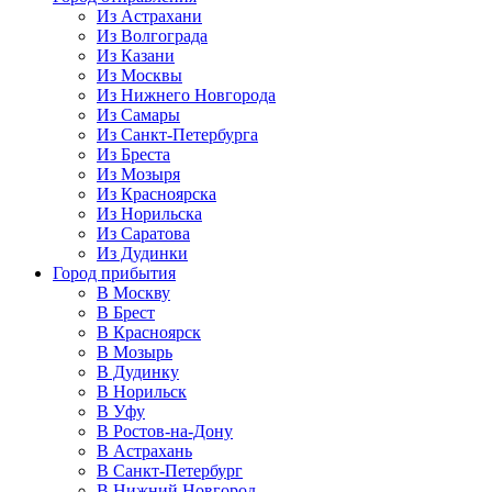
Из Астрахани
Из Волгограда
Из Казани
Из Москвы
Из Нижнего Новгорода
Из Самары
Из Санкт-Петербурга
Из Бреста
Из Мозыря
Из Красноярска
Из Норильска
Из Саратова
Из Дудинки
Город прибытия
В Москву
В Брест
В Красноярск
В Мозырь
В Дудинку
В Норильск
В Уфу
В Ростов-на-Дону
В Астрахань
В Санкт-Петербург
В Нижний Новгород