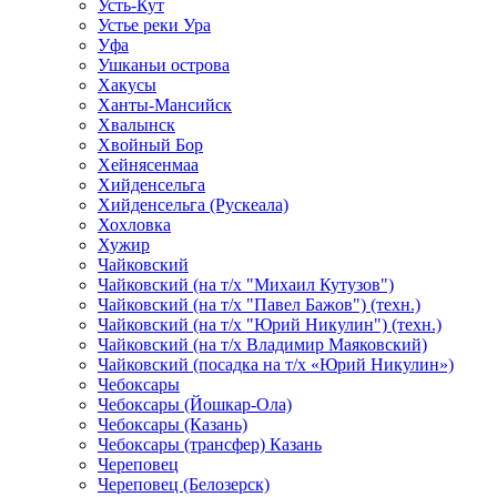
Усть-Кут
Устье реки Ура
Уфа
Ушканьи острова
Хакусы
Ханты-Мансийск
Хвалынск
Хвойный Бор
Хейнясенмаа
Хийденсельга
Хийденсельга (Рускеала)
Хохловка
Хужир
Чайковский
Чайковский (на т/х "Михаил Кутузов")
Чайковский (на т/х "Павел Бажов") (техн.)
Чайковский (на т/х "Юрий Никулин") (техн.)
Чайковский (на т/х Владимир Маяковский)
Чайковский (посадка на т/х «Юрий Никулин»)
Чебоксары
Чебоксары (Йошкар-Ола)
Чебоксары (Казань)
Чебоксары (трансфер) Казань
Череповец
Череповец (Белозерск)