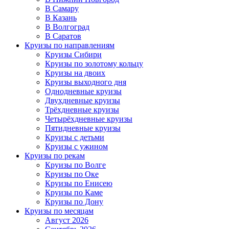
В Самару
В Казань
В Волгоград
В Саратов
Круизы по направлениям
Круизы Сибири
Круизы по золотому кольцу
Круизы на двоих
Круизы выходного дня
Однодневные круизы
Двухдневные круизы
Трёхдневные круизы
Четырёхдневные круизы
Пятидневные круизы
Круизы с детьми
Круизы с ужином
Круизы по рекам
Круизы по Волге
Круизы по Оке
Круизы по Енисею
Круизы по Каме
Круизы по Дону
Круизы по месяцам
Август 2026