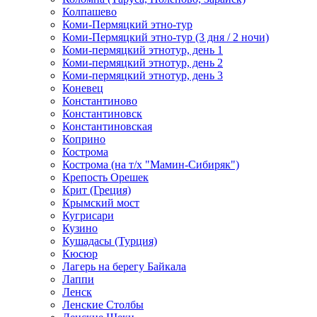
Колпашево
Коми-Пермяцкий этно-тур
Коми-Пермяцкий этно-тур (3 дня / 2 ночи)
Коми-пермяцкий этнотур, день 1
Коми-пермяцкий этнотур, день 2
Коми-пермяцкий этнотур, день 3
Коневец
Константиново
Константиновск
Константиновская
Коприно
Кострома
Кострома (на т/х "Мамин-Сибиряк")
Крепость Орешек
Крит (Греция)
Крымский мост
Кугрисари
Кузино
Кушадасы (Турция)
Кюсюр
Лагерь на берегу Байкала
Лаппи
Ленск
Ленские Столбы