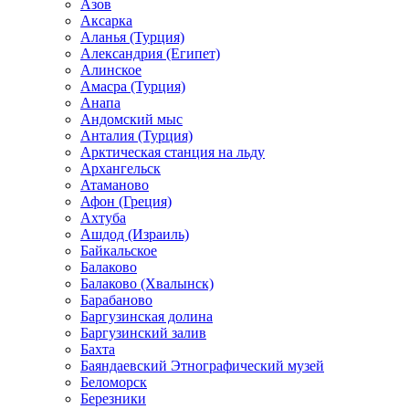
Азов
Аксарка
Аланья (Турция)
Александрия (Египет)
Алинское
Амасра (Турция)
Анапа
Андомский мыс
Анталия (Турция)
Арктическая станция на льду
Архангельск
Атаманово
Афон (Греция)
Ахтуба
Ашдод (Израиль)
Байкальское
Балаково
Балаково (Хвалынск)
Барабаново
Баргузинская долина
Баргузинский залив
Бахта
Баяндаевский Этнографический музей
Беломорск
Березники