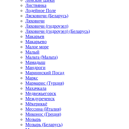
Ленские Щеки
Листвянка
Лодейное Поле
Лясковичи (Беларусь)
Ляховичи
Ляховичи (гидроузел)
Ляховичи (гидроузел) (Беларусь)
Макарьев
Макарьево
Малое море
Малый
Мальта (Мальта)
Мамадыш
Мандроги
Мариинский Посад
Маркс
Мармарис (Турция)
Махачкала
Медвежьегорск
Междуреченск
Мёкериккё
Мессина (Италия)
Миконос (Греция)
Мозырь
Мозырь (Беларусь)