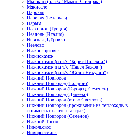
Мышкин (на т/х "Мамин-Сибиряк")
Мякисало
Наровля
Наровля (Беларусь)
Нарым
Нафплион (Греция)
Неаполь (Италия)
Невская Дубровка
Неелово
Нижневартовск
Нижнекамск
Нижнекамск (на т/х "Борис Полевой")
Нижнекамск (на т/х "Павел Бажов")
Нижнекамск (на т/х "Юрий Никулин")
Нижний Новгород
Нижний Новгород (Болдино)
Нижний Новгород (Городец, Семенов)
Нижний Новгород (Дивеево)
Нижний Новгород (озеро Светлояр)
Нижний Новгород (проживание на теплоходе, в
стоимость включен завтрак)
Нижний Новгород (Семенов)
Нижний Тагил
Никольское
Новороссийск