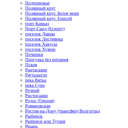
Подпорожье
Полярный круг
Полярный круг. Белое море
Полярный круг. Енисей
порт Кавказ
Порт-Саид (Египет)
поселок Давша
поселок Листвянка
поселок Хакусы
поселок Хужир
Починки
Прогулка без питания
Псков
Рантасаари
Рауталахти
река Вятка
река Сура
Речной
Ристисаари
Родос (Греция)
Романовская
Ростов-на-Дону (трансфер) Волгоград
Рыбинск
Рыбинск или Тутаев
Рязань