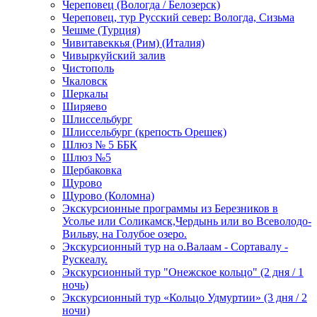
Череповец (Вологда / Белозерск)
Череповец, тур Русский север: Вологда, Сизьма
Чешме (Турция)
Чивитавеккья (Рим) (Италия)
Чивыркуйский залив
Чистополь
Чкаловск
Шеркалы
Ширяево
Шлиссельбург
Шлиссельбург (крепость Орешек)
Шлюз № 5 ББК
Шлюз №5
Щербаковка
Щурово
Щурово (Коломна)
Экскурсионные программы из Березников в
Усолье или Соликамск,Чердынь или во Всеволодо-
Вильву, на Голубое озеро.
Экскурсионный тур на о.Валаам - Сортавалу -
Рускеалу.
Экскурсионный тур "Онежское кольцо" (2 дня / 1
ночь)
Экскурсионный тур «Кольцо Удмуртии» (3 дня / 2
ночи)