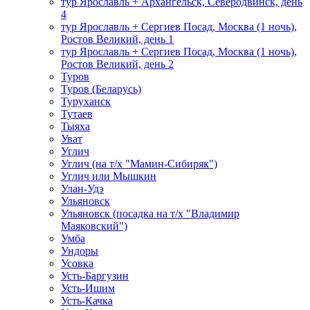
тур Ярославль + Архангельск, Северодвинск, день
4
тур Ярославль + Сергиев Посад, Москва (1 ночь),
Ростов Великий, день 1
тур Ярославль + Сергиев Посад, Москва (1 ночь),
Ростов Великий, день 2
Туров
Туров (Беларусь)
Туруханск
Тутаев
Тыяха
Уват
Углич
Углич (на т/х "Мамин-Сибиряк")
Углич или Мышкин
Улан-Удэ
Ульяновск
Ульяновск (посадка на т/х "Владимир
Маяковский")
Умба
Ундоры
Усовка
Усть-Баргузин
Усть-Ишим
Усть-Качка