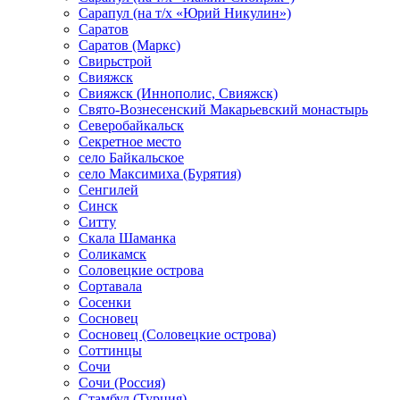
Сарапул (на т/х «Юрий Никулин»)
Саратов
Саратов (Маркс)
Свирьстрой
Свияжск
Свияжск (Иннополис, Свияжск)
Свято-Вознесенский Макарьевский монастырь
Северобайкальск
Секретное место
село Байкальское
село Максимиха (Бурятия)
Сенгилей
Синск
Ситту
Скала Шаманка
Соликамск
Соловецкие острова
Сортавала
Сосенки
Сосновец
Сосновец (Соловецкие острова)
Соттинцы
Сочи
Сочи (Россия)
Стамбул (Турция)