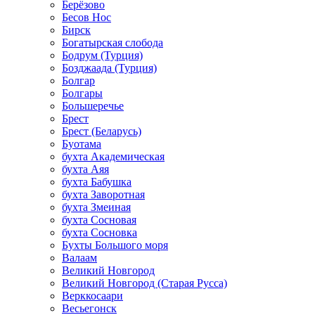
Берёзово
Бесов Нос
Бирск
Богатырская слобода
Бодрум (Турция)
Бозджаада (Турция)
Болгар
Болгары
Большеречье
Брест
Брест (Беларусь)
Буотама
бухта Академическая
бухта Аяя
бухта Бабушка
бухта Заворотная
бухта Змеиная
бухта Сосновая
бухта Сосновка
Бухты Большого моря
Валаам
Великий Новгород
Великий Новгород (Старая Русса)
Верккосаари
Весьегонск