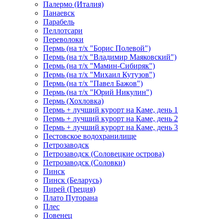
Палермо (Италия)
Панаевск
Парабель
Пеллотсари
Переволоки
Пермь (на т/х "Борис Полевой")
Пермь (на т/х "Владимир Маяковский")
Пермь (на т/х "Мамин-Сибиряк")
Пермь (на т/х "Михаил Кутузов")
Пермь (на т/х "Павел Бажов")
Пермь (на т/х "Юрий Никулин")
Пермь (Хохловка)
Пермь + лучший курорт на Каме, день 1
Пермь + лучший курорт на Каме, день 2
Пермь + лучший курорт на Каме, день 3
Пестовское водохранилище
Петрозаводск
Петрозаводск (Соловецкие острова)
Петрозаводск (Соловки)
Пинск
Пинск (Беларусь)
Пирей (Греция)
Плато Путорана
Плес
Повенец