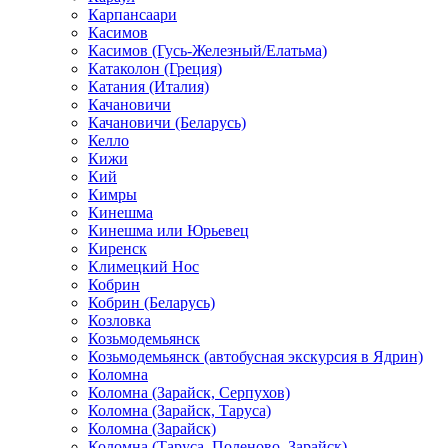
Карпансаари
Касимов
Касимов (Гусь-Железный/Елатьма)
Катаколон (Греция)
Катания (Италия)
Качановичи
Качановичи (Беларусь)
Келло
Кижи
Кий
Кимры
Кинешма
Кинешма или Юрьевец
Киренск
Климецкий Нос
Кобрин
Кобрин (Беларусь)
Козловка
Козьмодемьянск
Козьмодемьянск (автобусная экскурсия в Ядрин)
Коломна
Коломна (Зарайск, Серпухов)
Коломна (Зарайск, Таруса)
Коломна (Зарайск)
Коломна (Таруса, Поленово, Зарайск)