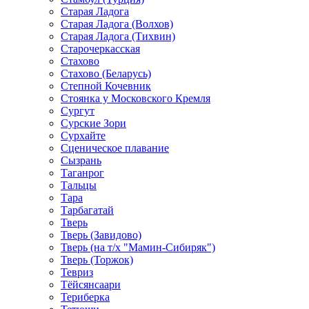
Старая Ладога
Старая Ладога (Волхов)
Старая Ладога (Тихвин)
Старочеркасская
Стахово
Стахово (Беларусь)
Степной Кочевник
Стоянка у Московского Кремля
Сургут
Сурские Зори
Сурхайте
Сценическое плавание
Сызрань
Таганрог
Тальцы
Тара
Тарбагатай
Тверь
Тверь (Завидово)
Тверь (на т/х "Мамин-Сибиряк")
Тверь (Торжок)
Тевриз
Тёйсянсаари
Териберка