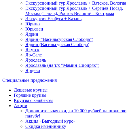
Экскурсионный тур Ярославль + Вятское, Вологда
Экскурсионный тур Ярославль + Сергиев Посад,
Москва (1 ночь), Ростов Великий - Кострома
Экскурсия Елабуга + Казань
Юрино
Юрьевец
Ядрин
Ядрин ("Васильсурская Слобода")
Ядрин (Васильсурская Слобода)
Якутск
Яр-Сале
Ярославль
Ярославль (на т/х "Мамин-Сибиряк")
Ярцево
Специальные предложения
Дешевые круизы
Горящие круизы
Круизы с кэшбэком
Акции
Дополнительная скидка 10 000 рублей на нижнюю
палубу!
Акция «Выгодный курс»
Скидка имениннику