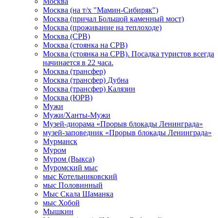
Москва
Москва (на т/х "Мамин-Сибиряк")
Москва (причал Большой каменный мост)
Москва (проживание на теплоходе)
Москва (СРВ)
Москва (стоянка на СРВ)
Москва (стоянка на СРВ). Посадка туристов всегда
начинается в 22 часа.
Москва (трансфер)
Москва (трансфер) Дубна
Москва (трансфер) Калязин
Москва (ЮРВ)
Мужи
Мужи/Ханты-Мужи
Музей-диорама «Прорыв блокады Ленинграда»
музей-заповедник «Прорыв блокады Ленинграда»
Мурманск
Муром
Муром (Выкса)
Муромский мыс
мыс Котельниковский
мыс Половинный
Мыс Скала Шаманка
мыс Хобой
Мышкин