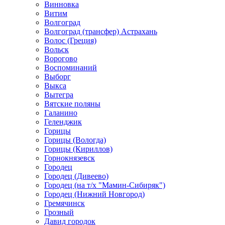
Винновка
Витим
Волгоград
Волгоград (трансфер) Астрахань
Волос (Греция)
Вольск
Ворогово
Воспоминаний
Выборг
Выкса
Вытегра
Вятские поляны
Галанино
Геленджик
Горицы
Горицы (Вологда)
Горицы (Кириллов)
Горнокнязевск
Городец
Городец (Дивеево)
Городец (на т/х "Мамин-Сибиряк")
Городец (Нижний Новгород)
Гремячинск
Грозный
Давид городок