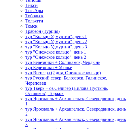
Тетюши
Тикси
Тит-Ары
Тобольск
Тольятти
Томск
Трабзон (Турция)
тур "Кольцо Удмуртии", день 1
тур "Кольцо Удмуртии", день 2
тур "Кольцо Удмуртии", день 3
тур "Онежское кольцо", день 1
тур "Онежское кольцо", день 2
тур Березники + Соликамск, Чердынь
тур Березники + Усолье
тур Вытегра (2 дня, Онежское кольцо)
тур Русский север: Белозерск, Галинское,
Череповец
тур Тверь + оз.Селигер (Нилова Пустынь,
Осташков), Торжок
тур Ярославль + Архангельск, Северодвинск, день
1
тур Ярославль + Архангельск, Северодвинск, день
2
тур Ярославль + Архангельск, Северодвинск, день
3