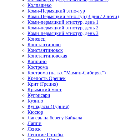
Колпашево
Коми-Пермяцкий этно-тур
Коми-Пермяцкий этно-тур (3 дня / 2 ночи)
Коми-пермяцкий этнотур, день 1
Коми-пермяцкий этнотур, день 2
Коми-пермяцкий этнотур, день 3
Коневец
Константиново
Константиновск
Константиновская
Коприно
Кострома
Кострома (на т/х "Мамин-Сибиряк")
Крепость Орешек
Крит (Греция)
Крымский мост
Кугрисари
Кузино
Кушадасы (Турция)
Кюсюр
Лагерь на берегу Байкала
Лаппи
Ленск
Ленские Столбы