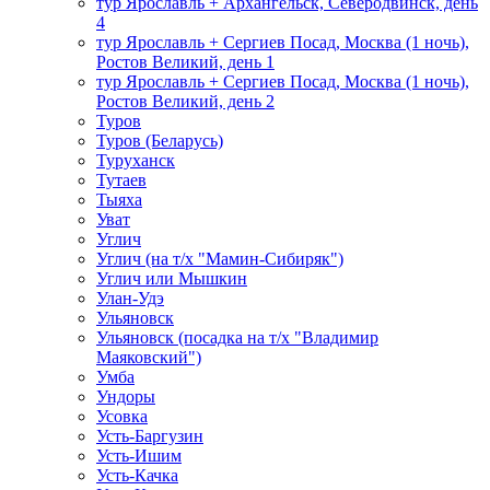
тур Ярославль + Архангельск, Северодвинск, день
4
тур Ярославль + Сергиев Посад, Москва (1 ночь),
Ростов Великий, день 1
тур Ярославль + Сергиев Посад, Москва (1 ночь),
Ростов Великий, день 2
Туров
Туров (Беларусь)
Туруханск
Тутаев
Тыяха
Уват
Углич
Углич (на т/х "Мамин-Сибиряк")
Углич или Мышкин
Улан-Удэ
Ульяновск
Ульяновск (посадка на т/х "Владимир
Маяковский")
Умба
Ундоры
Усовка
Усть-Баргузин
Усть-Ишим
Усть-Качка