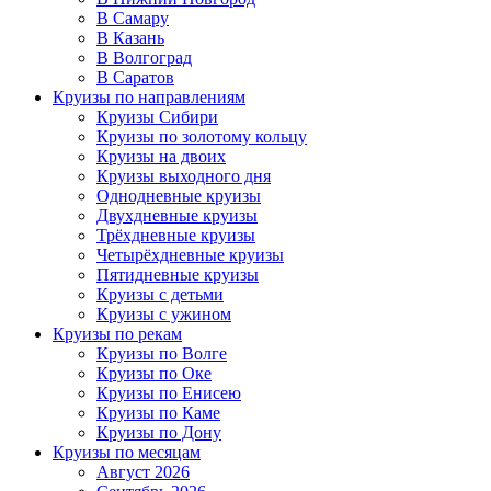
В Самару
В Казань
В Волгоград
В Саратов
Круизы по направлениям
Круизы Сибири
Круизы по золотому кольцу
Круизы на двоих
Круизы выходного дня
Однодневные круизы
Двухдневные круизы
Трёхдневные круизы
Четырёхдневные круизы
Пятидневные круизы
Круизы с детьми
Круизы с ужином
Круизы по рекам
Круизы по Волге
Круизы по Оке
Круизы по Енисею
Круизы по Каме
Круизы по Дону
Круизы по месяцам
Август 2026