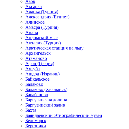
Азов
Аксарка
Аланья (Турция)
Александрия (Египет)
Алинское
Амасра (Турция)
Анапа
Андомский мыс
Анталия (Турция)
Арктическая станция на льду
Архангельск
Атаманово
Афон (Греция)
Ахтуба
Ашдод (Израиль)
Байкальское
Балаково
Балаково (Хвалынск)
Барабаново
Баргузинская долина
Баргузинский залив
Бахта
Баяндаевский Этнографический музей
Беломорск
Березники