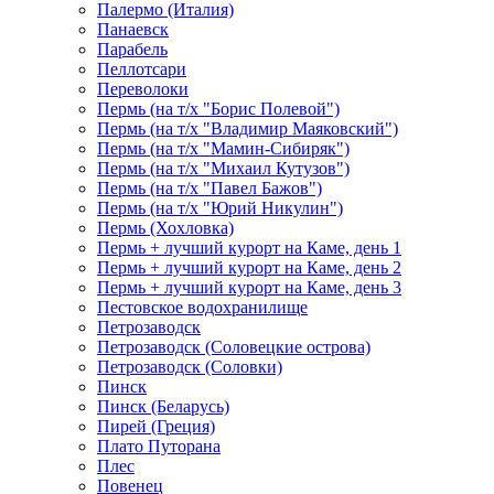
Палермо (Италия)
Панаевск
Парабель
Пеллотсари
Переволоки
Пермь (на т/х "Борис Полевой")
Пермь (на т/х "Владимир Маяковский")
Пермь (на т/х "Мамин-Сибиряк")
Пермь (на т/х "Михаил Кутузов")
Пермь (на т/х "Павел Бажов")
Пермь (на т/х "Юрий Никулин")
Пермь (Хохловка)
Пермь + лучший курорт на Каме, день 1
Пермь + лучший курорт на Каме, день 2
Пермь + лучший курорт на Каме, день 3
Пестовское водохранилище
Петрозаводск
Петрозаводск (Соловецкие острова)
Петрозаводск (Соловки)
Пинск
Пинск (Беларусь)
Пирей (Греция)
Плато Путорана
Плес
Повенец