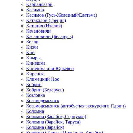
Карпансаари
Касимов
Касимов (Гусь-Железный/Елатьма)
Катаколон (Греция)
Катания (Италия)
Качановичи
Качановичи (Беларусь)
Келло
Кижи
Кий
Кимры
Кинешма
Кинешма или Юрьевец
Киренск
Климецкий Нос
Кобрин
Кобрин (Беларусь)
Козловка
Козьмодемьянск
Козьмодемьянск (автобусная экскурсия в Ядрин)
Коломна
Коломна (Зарайск, Серпухов)
Коломна (Зарайск, Таруса)
Коломна (Зарайск)
Коломна (Таруса, Поленово, Зарайск)