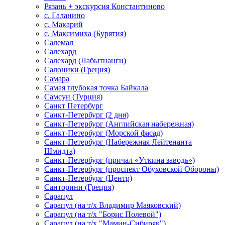
Рязань + экскурсия Константиново
с. Галанино
с. Макарий
с. Максимиха (Бурятия)
Салемал
Салехард
Салехард (Лабытнанги)
Салоники (Греция)
Самара
Самая глубокая точка Байкала
Самсун (Турция)
Санкт Петербург
Санкт-Петербург (2 дня)
Санкт-Петербург (Английская набережная)
Санкт-Петербург (Морской фасад)
Санкт-Петербург (Набережная Лейтенанта
Шмидта)
Санкт-Петербург (причал «Уткина заводь»)
Санкт-Петербург (проспект Обуховской Обороны)
Санкт-Петербург (Центр)
Санторини (Греция)
Сарапул
Сарапул (на т/х Владимир Маяковский)
Сарапул (на т/х "Борис Полевой")
Сарапул (на т/х "Мамин-Сибиряк")