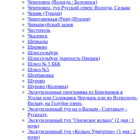
Череповец (Вологда / Белозерск)
Череповец, тур Русский север: Вологда, Сизьма
Чешме (Турция)
Чивитавеккья (Рим) (Италия)
Чивыркуйский залив
Чистополь
Чкаловск
Шеркалы
Ширяево
Шлиссельбург
Шлиссельбург (крепость Орешек)
Шлюз № 5 ББК
Шлюз №5
Щербаковка
Щурово
Щурово (Коломна)
Экскурсионные программы из Березников в
Усолье или Соликамск,Чердынь или во Всеволодо-
Вильву, на Голубое озеро.
Экскурсионный тур на о.Валаам - Сортавалу -
Рускеалу.
Экскурсионный тур "Онежское кольцо" (2 дня / 1
ночь)
Экскурсионный тур «Кольцо Удмуртии» (3 дня / 2
ночи)