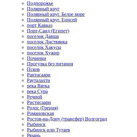
Подпорожье
Полярный круг
Полярный круг. Белое море
Полярный круг. Енисей
порт Кавказ
Порт-Саид (Египет)
поселок Давша
поселок Листвянка
поселок Хакусы
поселок Хужир
Починки
Прогулка без питания
Псков
Рантасаари
Рауталахти
река Вятка
река Сура
Речной
Ристисаари
Родос (Греция)
Романовская
Ростов-на-Дону (трансфер) Волгоград
Рыбинск
Рыбинск или Тутаев
Рязань