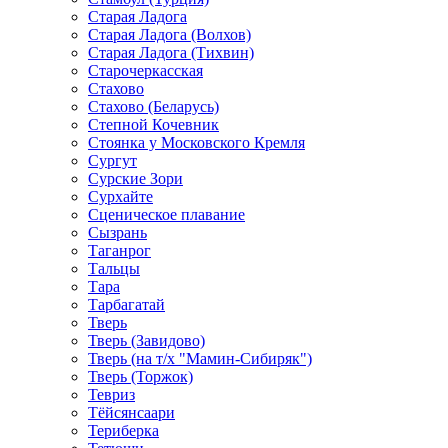
Старая Ладога
Старая Ладога (Волхов)
Старая Ладога (Тихвин)
Старочеркасская
Стахово
Стахово (Беларусь)
Степной Кочевник
Стоянка у Московского Кремля
Сургут
Сурские Зори
Сурхайте
Сценическое плавание
Сызрань
Таганрог
Тальцы
Тара
Тарбагатай
Тверь
Тверь (Завидово)
Тверь (на т/х "Мамин-Сибиряк")
Тверь (Торжок)
Тевриз
Тёйсянсаари
Териберка