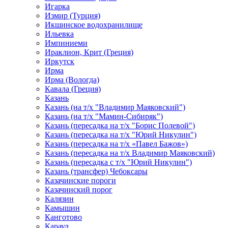
Игарка
Измир (Турция)
Икшинское водохранилище
Ильевка
Импиниеми
Ираклион, Крит (Греция)
Иркутск
Ирма
Ирма (Вологда)
Кавала (Греция)
Казань
Казань (на т/х "Владимир Маяковский")
Казань (на т/х "Мамин-Сибиряк")
Казань (пересадка на т/х "Борис Полевой")
Казань (пересадка на т/х "Юрий Никулин")
Казань (пересадка на т/х «Павел Бажов»)
Казань (пересадка на т/х Владимир Маяковский)
Казань (пересадка с т/х "Юрий Никулин")
Казань (трансфер) Чебоксары
Казачинские пороги
Казачинский порог
Калязин
Камышин
Канготово
Караул