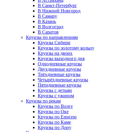
В Астрахань
В Санкт-Петербург
В Нижний Новгород
В Самару
В Казань
В Волгоград
В Саратов
Круизы по направлениям
Круизы Сибири
Круизы по золотому кольцу
Круизы на двоих
Круизы выходного дня
Однодневные круизы
Двухдневные круизы
Трёхдневные круизы
Четырёхдневные круизы
Пятидневные круизы
Круизы с детьми
Круизы с ужином
Круизы по рекам
Круизы по Волге
Круизы по Оке
Круизы по Енисею
Круизы по Каме
Круизы по Дону