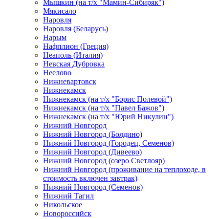
Мышкин (на т/х "Мамин-Сибиряк")
Мякисало
Наровля
Наровля (Беларусь)
Нарым
Нафплион (Греция)
Неаполь (Италия)
Невская Дубровка
Неелово
Нижневартовск
Нижнекамск
Нижнекамск (на т/х "Борис Полевой")
Нижнекамск (на т/х "Павел Бажов")
Нижнекамск (на т/х "Юрий Никулин")
Нижний Новгород
Нижний Новгород (Болдино)
Нижний Новгород (Городец, Семенов)
Нижний Новгород (Дивеево)
Нижний Новгород (озеро Светлояр)
Нижний Новгород (проживание на теплоходе, в
стоимость включен завтрак)
Нижний Новгород (Семенов)
Нижний Тагил
Никольское
Новороссийск