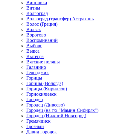
Винновка
Витим
Волгоград
Волгоград (трансфер) Астрахань
Волос (Греция)
Вольск
Ворогово
Воспоминаний
Выборг
Выкса
Вытегра
Вятские поляны
Галанино
Геленджик
Горицы
Горицы (Вологда)
Горицы (Кириллов)
Горнокнязевск
Городец
Городец (Дивеево)
Городец (на т/х "Мамин-Сибиряк")
Городец (Нижний Новгород)
Гремячинск
Грозный
Давид городок