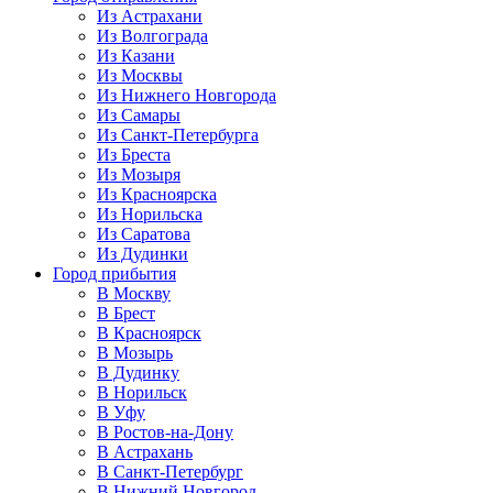
Из Астрахани
Из Волгограда
Из Казани
Из Москвы
Из Нижнего Новгорода
Из Самары
Из Санкт-Петербурга
Из Бреста
Из Мозыря
Из Красноярска
Из Норильска
Из Саратова
Из Дудинки
Город прибытия
В Москву
В Брест
В Красноярск
В Мозырь
В Дудинку
В Норильск
В Уфу
В Ростов-на-Дону
В Астрахань
В Санкт-Петербург
В Нижний Новгород