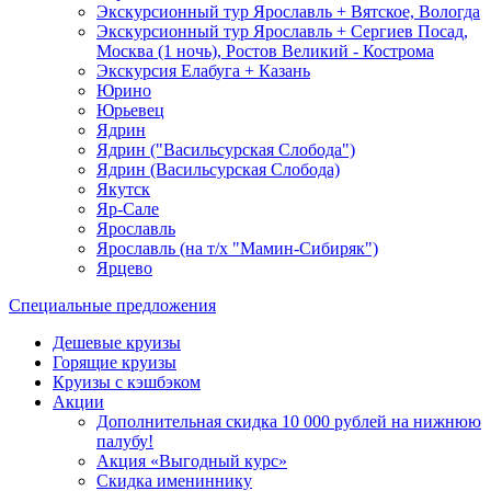
Экскурсионный тур Ярославль + Вятское, Вологда
Экскурсионный тур Ярославль + Сергиев Посад,
Москва (1 ночь), Ростов Великий - Кострома
Экскурсия Елабуга + Казань
Юрино
Юрьевец
Ядрин
Ядрин ("Васильсурская Слобода")
Ядрин (Васильсурская Слобода)
Якутск
Яр-Сале
Ярославль
Ярославль (на т/х "Мамин-Сибиряк")
Ярцево
Специальные предложения
Дешевые круизы
Горящие круизы
Круизы с кэшбэком
Акции
Дополнительная скидка 10 000 рублей на нижнюю
палубу!
Акция «Выгодный курс»
Скидка имениннику