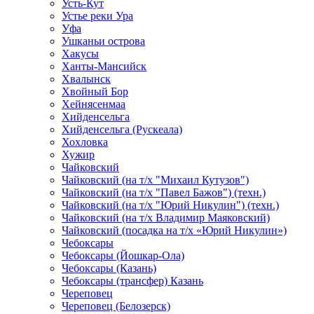
Усть-Кут
Устье реки Ура
Уфа
Ушканьи острова
Хакусы
Ханты-Мансийск
Хвалынск
Хвойный Бор
Хейнясенмаа
Хийденсельга
Хийденсельга (Рускеала)
Хохловка
Хужир
Чайковский
Чайковский (на т/х "Михаил Кутузов")
Чайковский (на т/х "Павел Бажов") (техн.)
Чайковский (на т/х "Юрий Никулин") (техн.)
Чайковский (на т/х Владимир Маяковский)
Чайковский (посадка на т/х «Юрий Никулин»)
Чебоксары
Чебоксары (Йошкар-Ола)
Чебоксары (Казань)
Чебоксары (трансфер) Казань
Череповец
Череповец (Белозерск)