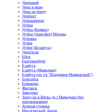
Даппарай
День в море
День на борту
Дербент
Дорошевичи
Дубна
Дубна (Кимры)
Дубна (трансфер) Москва
Дубовка
Дубое
Дубое (Беларусь)
Дюртюли
Ейск
Екатеринбург
Елабуга
Елабуга (Мамадыш)
Елабуга (на т/х "Владимир Маяковский")
Енисейск
Ермаково
Жиганск
Завидово
Заход на р.Вятка до г.Мамадыш (без
причаливания)
Зеленая стоянка
Иволгинский Дацан