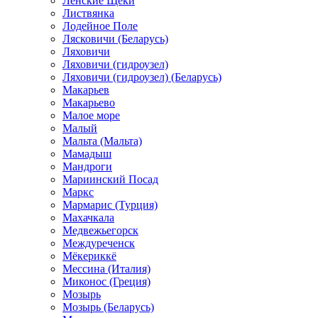
Ленские Щеки
Листвянка
Лодейное Поле
Лясковичи (Беларусь)
Ляховичи
Ляховичи (гидроузел)
Ляховичи (гидроузел) (Беларусь)
Макарьев
Макарьево
Малое море
Малый
Мальта (Мальта)
Мамадыш
Мандроги
Мариинский Посад
Маркс
Мармарис (Турция)
Махачкала
Медвежьегорск
Междуреченск
Мёкериккё
Мессина (Италия)
Миконос (Греция)
Мозырь
Мозырь (Беларусь)