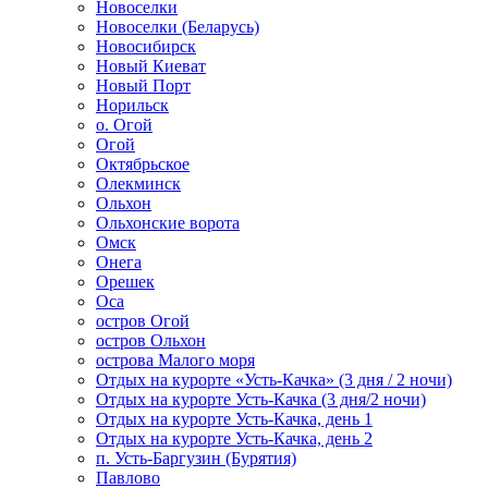
Новоселки
Новоселки (Беларусь)
Новосибирск
Новый Киеват
Новый Порт
Норильск
о. Огой
Огой
Октябрьское
Олекминск
Ольхон
Ольхонские ворота
Омск
Онега
Орешек
Оса
остров Огой
остров Ольхон
острова Малого моря
Отдых на курорте «Усть-Качка» (3 дня / 2 ночи)
Отдых на курорте Усть-Качка (3 дня/2 ночи)
Отдых на курорте Усть-Качка, день 1
Отдых на курорте Усть-Качка, день 2
п. Усть-Баргузин (Бурятия)
Павлово