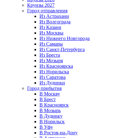
Круизы 2027
Город отправления
Из Астрахани
Из Волгограда
Из Казани
Из Москвы
Из Нижнего Новгорода
Из Самары
Из Санкт-Петербурга
Из Бреста
Из Мозыря
Из Красноярска
Из Норильска
Из Саратова
Из Дудинки
Город прибытия
В Москву
В Брест
В Красноярск
В Мозырь
В Дудинку
В Норильск
В Уфу
В Ростов-на-Дону