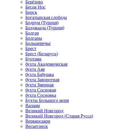
Берёзово
Бесов Нос
Бирск
Богатырская слобода
Бодрум (Турция)
Бозджаада (Турция)
Болгар
Болгары
Большеречье
Брест
Брест (Беларусь)
Буотама
бухта Академическая
бухта Аяя
бухта Бабушка
бухта Заворотная
бухта Змеиная
бухта Сосновая
бухта Сосновка
Бухты Большого моря
Валаам
Великий Новгород
Великий Новгород (Старая Русса)
Верккосаари
Весьегонск