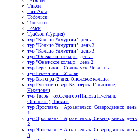
Тетюши
Тикси
Тит-Ары
Тобольск
Тольятти
Томск
Трабзон (Турция)
тур "Кольцо Удмуртии", день 1
тур "Кольцо Удмуртии", день 2
тур "Кольцо Удмуртии", день 3
тур "Онежское кольцо", день 1
тур "Онежское кольцо", день 2
тур Березники + Соликамск, Чердынь
тур Березники + Усолье
тур Вытегра (2 дня, Онежское кольцо)
тур Русский север: Белозерск, Галинское,
Череповец
тур Тверь + оз.Селигер (Нилова Пустынь,
Осташков), Торжок
тур Ярославль + Архангельск, Северодвинск, день
1
тур Ярославль + Архангельск, Северодвинск, день
2
тур Ярославль + Архангельск, Северодвинск, день
3