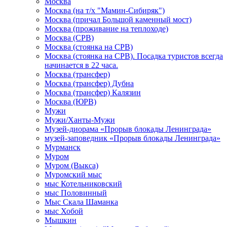
Москва
Москва (на т/х "Мамин-Сибиряк")
Москва (причал Большой каменный мост)
Москва (проживание на теплоходе)
Москва (СРВ)
Москва (стоянка на СРВ)
Москва (стоянка на СРВ). Посадка туристов всегда
начинается в 22 часа.
Москва (трансфер)
Москва (трансфер) Дубна
Москва (трансфер) Калязин
Москва (ЮРВ)
Мужи
Мужи/Ханты-Мужи
Музей-диорама «Прорыв блокады Ленинграда»
музей-заповедник «Прорыв блокады Ленинграда»
Мурманск
Муром
Муром (Выкса)
Муромский мыс
мыс Котельниковский
мыс Половинный
Мыс Скала Шаманка
мыс Хобой
Мышкин