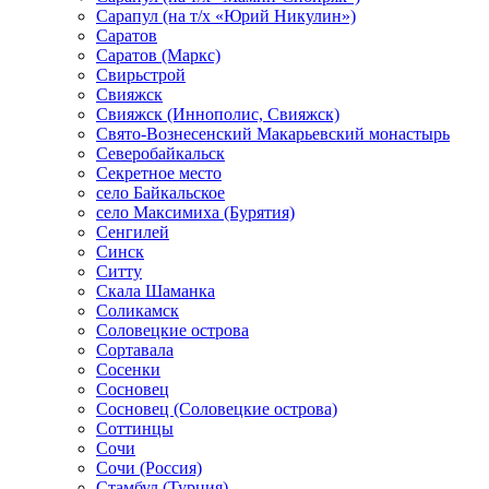
Сарапул (на т/х «Юрий Никулин»)
Саратов
Саратов (Маркс)
Свирьстрой
Свияжск
Свияжск (Иннополис, Свияжск)
Свято-Вознесенский Макарьевский монастырь
Северобайкальск
Секретное место
село Байкальское
село Максимиха (Бурятия)
Сенгилей
Синск
Ситту
Скала Шаманка
Соликамск
Соловецкие острова
Сортавала
Сосенки
Сосновец
Сосновец (Соловецкие острова)
Соттинцы
Сочи
Сочи (Россия)
Стамбул (Турция)