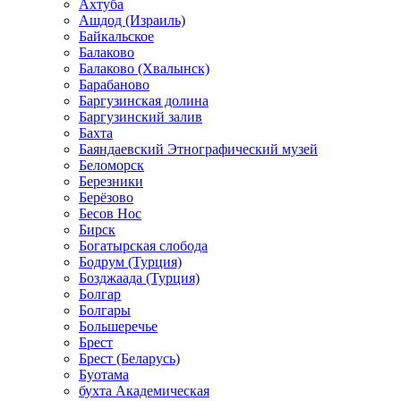
Ахтуба
Ашдод (Израиль)
Байкальское
Балаково
Балаково (Хвалынск)
Барабаново
Баргузинская долина
Баргузинский залив
Бахта
Баяндаевский Этнографический музей
Беломорск
Березники
Берёзово
Бесов Нос
Бирск
Богатырская слобода
Бодрум (Турция)
Бозджаада (Турция)
Болгар
Болгары
Большеречье
Брест
Брест (Беларусь)
Буотама
бухта Академическая