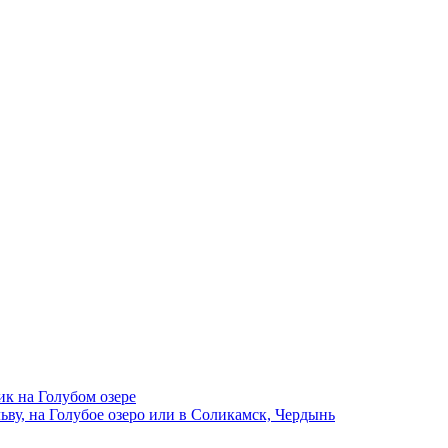
ик на Голубом озере
ву, на Голубое озеро или в Соликамск, Чердынь