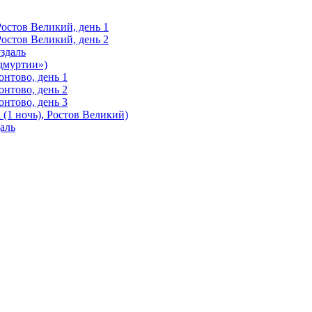
Ростов Великий, день 1
Ростов Великий, день 2
здаль
Удмуртии»)
нтово, день 1
нтово, день 2
нтово, день 3
(1 ночь), Ростов Великий)
аль