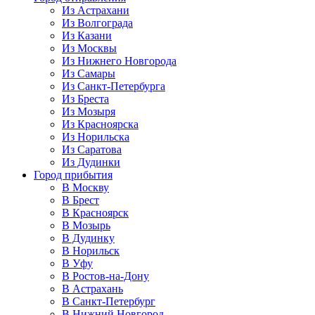
Из Астрахани
Из Волгограда
Из Казани
Из Москвы
Из Нижнего Новгорода
Из Самары
Из Санкт-Петербурга
Из Бреста
Из Мозыря
Из Красноярска
Из Норильска
Из Саратова
Из Дудинки
Город прибытия
В Москву
В Брест
В Красноярск
В Мозырь
В Дудинку
В Норильск
В Уфу
В Ростов-на-Дону
В Астрахань
В Санкт-Петербург
В Нижний Новгород