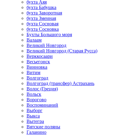
бухта Аяя
бухта Бабушка
бухта Заворотная
бухта Змеиная
бухта Сосновая
бухта Сосновка
Бухты Большого моря
Валаам
Великий Новгород
Великий Новгород (Старая Русса)
Верккосаари
Весьегонск
Винновка
Витим
Волгоград
Волгоград (трансфер) Астрахань
Волос (Греция)
Вольск
Ворогово
Воспоминаний
Выборг
Выкса
Вытегра
Вятские поляны
Галанино