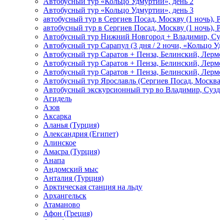
Автобусный тур «Кольцо Удмуртии», день 2
Автобусный тур «Кольцо Удмуртии», день 3
автобусный тур в Сергиев Посад, Москву (1 ночь), 
автобусный тур в Сергиев Посад, Москву (1 ночь), 
Автобусный тур Нижний Новгород + Владимир, Су
Автобусный тур Сарапул (3 дня / 2 ночи, «Кольцо 
Автобусный тур Саратов + Пенза, Белинский, Лермо
Автобусный тур Саратов + Пенза, Белинский, Лермо
Автобусный тур Саратов + Пенза, Белинский, Лермо
Автобусный тур Ярославль (Сергиев Посад, Москва 
Автобусный экскурсионный тур во Владимир, Сузд
Агидель
Азов
Аксарка
Аланья (Турция)
Александрия (Египет)
Алинское
Амасра (Турция)
Анапа
Андомский мыс
Анталия (Турция)
Арктическая станция на льду
Архангельск
Атаманово
Афон (Греция)