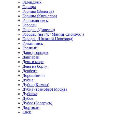
Геленджик
Горицы
Горицы (Вологда)
Горицы (Кириллов)
Горнокнязевск
Городец
Городец (Дивеево)
Городец (на т/х "Мамин-Сибиряк")
Городец (Нижний Новгород)
Гремячинск
Грозный
Давид городок
Даппарай
День в море
День на борту
Дербент
Дорошевичи
Дубна
Дубна (Кимры)
Дубна (трансфер) Москва
Дубовка
Дубое
Дубое (Беларусь)
Дюртюли
Ейск