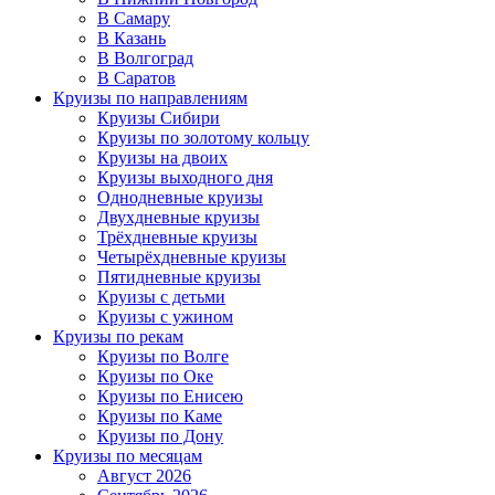
В Самару
В Казань
В Волгоград
В Саратов
Круизы по направлениям
Круизы Сибири
Круизы по золотому кольцу
Круизы на двоих
Круизы выходного дня
Однодневные круизы
Двухдневные круизы
Трёхдневные круизы
Четырёхдневные круизы
Пятидневные круизы
Круизы с детьми
Круизы с ужином
Круизы по рекам
Круизы по Волге
Круизы по Оке
Круизы по Енисею
Круизы по Каме
Круизы по Дону
Круизы по месяцам
Август 2026