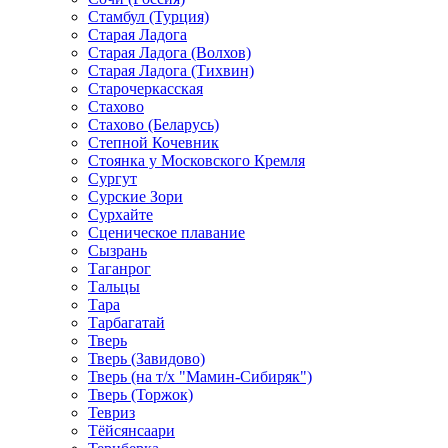
Стамбул (Турция)
Старая Ладога
Старая Ладога (Волхов)
Старая Ладога (Тихвин)
Старочеркасская
Стахово
Стахово (Беларусь)
Степной Кочевник
Стоянка у Московского Кремля
Сургут
Сурские Зори
Сурхайте
Сценическое плавание
Сызрань
Таганрог
Тальцы
Тара
Тарбагатай
Тверь
Тверь (Завидово)
Тверь (на т/х "Мамин-Сибиряк")
Тверь (Торжок)
Тевриз
Тёйсянсаари