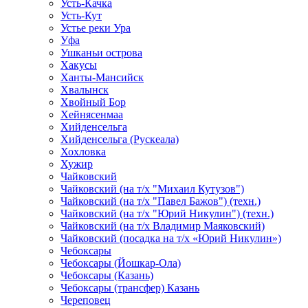
Усть-Качка
Усть-Кут
Устье реки Ура
Уфа
Ушканьи острова
Хакусы
Ханты-Мансийск
Хвалынск
Хвойный Бор
Хейнясенмаа
Хийденсельга
Хийденсельга (Рускеала)
Хохловка
Хужир
Чайковский
Чайковский (на т/х "Михаил Кутузов")
Чайковский (на т/х "Павел Бажов") (техн.)
Чайковский (на т/х "Юрий Никулин") (техн.)
Чайковский (на т/х Владимир Маяковский)
Чайковский (посадка на т/х «Юрий Никулин»)
Чебоксары
Чебоксары (Йошкар-Ола)
Чебоксары (Казань)
Чебоксары (трансфер) Казань
Череповец