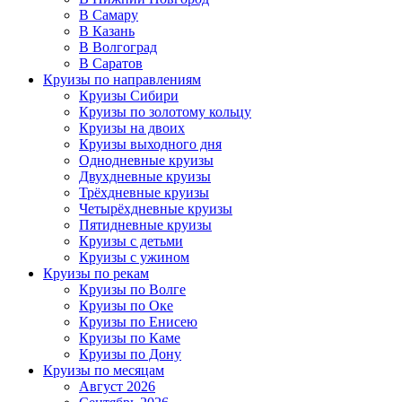
В Самару
В Казань
В Волгоград
В Саратов
Круизы по направлениям
Круизы Сибири
Круизы по золотому кольцу
Круизы на двоих
Круизы выходного дня
Однодневные круизы
Двухдневные круизы
Трёхдневные круизы
Четырёхдневные круизы
Пятидневные круизы
Круизы с детьми
Круизы с ужином
Круизы по рекам
Круизы по Волге
Круизы по Оке
Круизы по Енисею
Круизы по Каме
Круизы по Дону
Круизы по месяцам
Август 2026