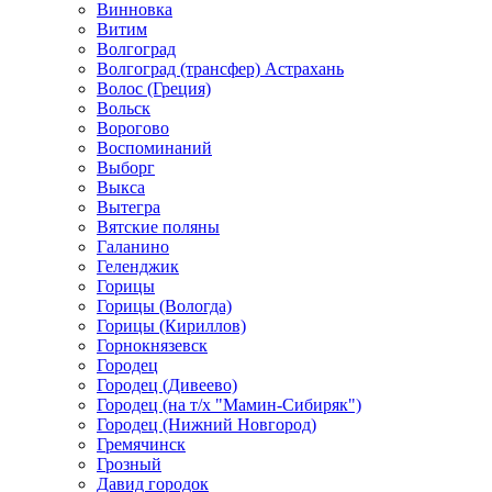
Винновка
Витим
Волгоград
Волгоград (трансфер) Астрахань
Волос (Греция)
Вольск
Ворогово
Воспоминаний
Выборг
Выкса
Вытегра
Вятские поляны
Галанино
Геленджик
Горицы
Горицы (Вологда)
Горицы (Кириллов)
Горнокнязевск
Городец
Городец (Дивеево)
Городец (на т/х "Мамин-Сибиряк")
Городец (Нижний Новгород)
Гремячинск
Грозный
Давид городок