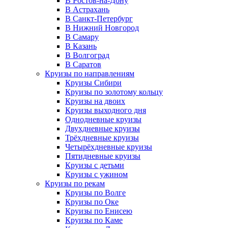
В Ростов-на-Дону
В Астрахань
В Санкт-Петербург
В Нижний Новгород
В Самару
В Казань
В Волгоград
В Саратов
Круизы по направлениям
Круизы Сибири
Круизы по золотому кольцу
Круизы на двоих
Круизы выходного дня
Однодневные круизы
Двухдневные круизы
Трёхдневные круизы
Четырёхдневные круизы
Пятидневные круизы
Круизы с детьми
Круизы с ужином
Круизы по рекам
Круизы по Волге
Круизы по Оке
Круизы по Енисею
Круизы по Каме