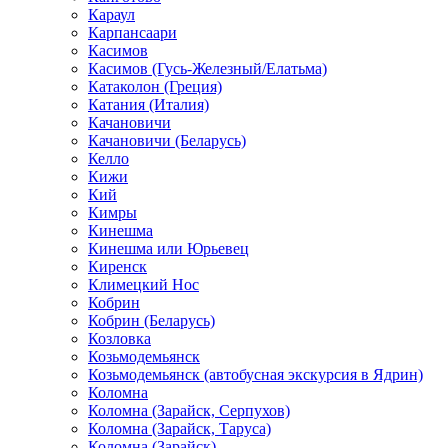
Караул
Карпансаари
Касимов
Касимов (Гусь-Железный/Елатьма)
Катаколон (Греция)
Катания (Италия)
Качановичи
Качановичи (Беларусь)
Келло
Кижи
Кий
Кимры
Кинешма
Кинешма или Юрьевец
Киренск
Климецкий Нос
Кобрин
Кобрин (Беларусь)
Козловка
Козьмодемьянск
Козьмодемьянск (автобусная экскурсия в Ядрин)
Коломна
Коломна (Зарайск, Серпухов)
Коломна (Зарайск, Таруса)
Коломна (Зарайск)