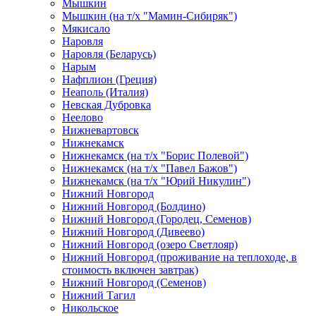
Мышкин
Мышкин (на т/х "Мамин-Сибиряк")
Мякисало
Наровля
Наровля (Беларусь)
Нарым
Нафплион (Греция)
Неаполь (Италия)
Невская Дубровка
Неелово
Нижневартовск
Нижнекамск
Нижнекамск (на т/х "Борис Полевой")
Нижнекамск (на т/х "Павел Бажов")
Нижнекамск (на т/х "Юрий Никулин")
Нижний Новгород
Нижний Новгород (Болдино)
Нижний Новгород (Городец, Семенов)
Нижний Новгород (Дивеево)
Нижний Новгород (озеро Светлояр)
Нижний Новгород (проживание на теплоходе, в
стоимость включен завтрак)
Нижний Новгород (Семенов)
Нижний Тагил
Никольское