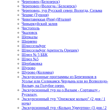
Череповец (Белозерск)
Череповец (Вологда / Белозерск)
Череповец, тур Русский север: Вологда, Сизьма
Чешме (Турция)
Чивитавеккья (Рим) (Италия)
Чивыркуйский залив
Чистополь
Чкаловск
Шеркалы
Ширяево
Шлиссельбург
Шлиссельбург (крепость Орешек)
Шлюз № 5 ББК
Шлюз №5
Щербаковка
Щурово
Щурово (Коломна)
Экскурсионные программы из Березников в
Усолье или Соликамск,Чердынь или во Всеволодо-
Вильву, на Голубое озеро.
Экскурсионный тур на о.Валаам - Сортавалу -
Рускеалу.
Экскурсионный тур "Онежское кольцо" (2 дня / 1
ночь)
Экскурсионный тур «Кольцо Удмуртии» (3 дня / 2