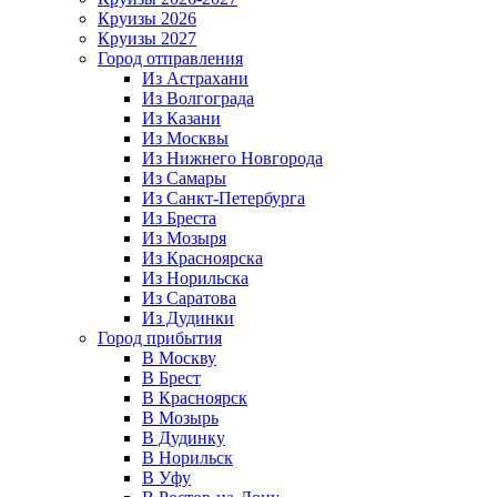
Круизы 2026
Круизы 2027
Город отправления
Из Астрахани
Из Волгограда
Из Казани
Из Москвы
Из Нижнего Новгорода
Из Самары
Из Санкт-Петербурга
Из Бреста
Из Мозыря
Из Красноярска
Из Норильска
Из Саратова
Из Дудинки
Город прибытия
В Москву
В Брест
В Красноярск
В Мозырь
В Дудинку
В Норильск
В Уфу