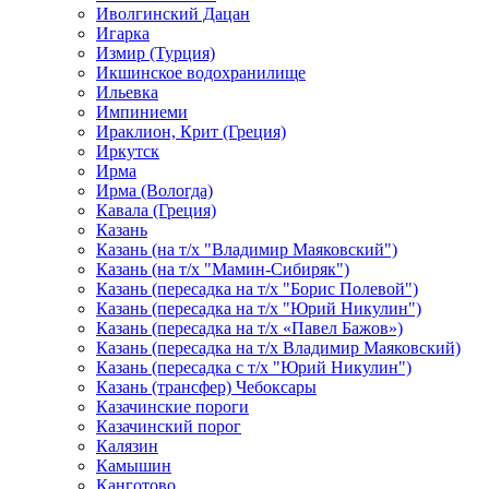
Иволгинский Дацан
Игарка
Измир (Турция)
Икшинское водохранилище
Ильевка
Импиниеми
Ираклион, Крит (Греция)
Иркутск
Ирма
Ирма (Вологда)
Кавала (Греция)
Казань
Казань (на т/х "Владимир Маяковский")
Казань (на т/х "Мамин-Сибиряк")
Казань (пересадка на т/х "Борис Полевой")
Казань (пересадка на т/х "Юрий Никулин")
Казань (пересадка на т/х «Павел Бажов»)
Казань (пересадка на т/х Владимир Маяковский)
Казань (пересадка с т/х "Юрий Никулин")
Казань (трансфер) Чебоксары
Казачинские пороги
Казачинский порог
Калязин
Камышин
Канготово