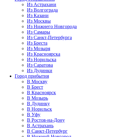
Из Астрахани
Из Волгограда
Из Казани
Из Москвы
Из Нижнего Новгорода
Из Самары
Из Санкт-Петербурга
Из Бреста
Из Мозыря
Из Красноярска
Из Норильска
Из Саратова
Из Дудинки
Город прибытия
В Москву
В Брест
В Красноярск
В Мозырь
В Дудинку
В Норильск
В Уфу
В Ростов-на-Дону
В Астрахань
В Санкт-Петербург
В Нижний Новгород