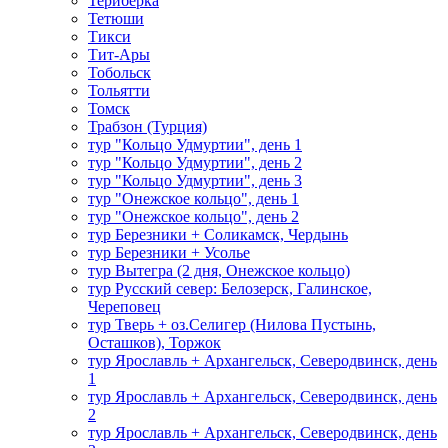
Териберка
Тетюши
Тикси
Тит-Ары
Тобольск
Тольятти
Томск
Трабзон (Турция)
тур "Кольцо Удмуртии", день 1
тур "Кольцо Удмуртии", день 2
тур "Кольцо Удмуртии", день 3
тур "Онежское кольцо", день 1
тур "Онежское кольцо", день 2
тур Березники + Соликамск, Чердынь
тур Березники + Усолье
тур Вытегра (2 дня, Онежское кольцо)
тур Русский север: Белозерск, Галинское,
Череповец
тур Тверь + оз.Селигер (Нилова Пустынь,
Осташков), Торжок
тур Ярославль + Архангельск, Северодвинск, день
1
тур Ярославль + Архангельск, Северодвинск, день
2
тур Ярославль + Архангельск, Северодвинск, день