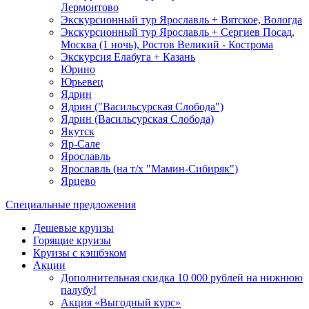
Лермонтово
Экскурсионный тур Ярославль + Вятское, Вологда
Экскурсионный тур Ярославль + Сергиев Посад,
Москва (1 ночь), Ростов Великий - Кострома
Экскурсия Елабуга + Казань
Юрино
Юрьевец
Ядрин
Ядрин ("Васильсурская Слобода")
Ядрин (Васильсурская Слобода)
Якутск
Яр-Сале
Ярославль
Ярославль (на т/х "Мамин-Сибиряк")
Ярцево
Специальные предложения
Дешевые круизы
Горящие круизы
Круизы с кэшбэком
Акции
Дополнительная скидка 10 000 рублей на нижнюю
палубу!
Акция «Выгодный курс»