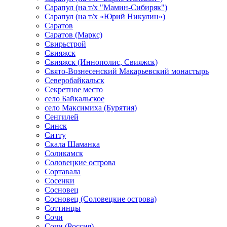
Сарапул (на т/х "Мамин-Сибиряк")
Сарапул (на т/х «Юрий Никулин»)
Саратов
Саратов (Маркс)
Свирьстрой
Свияжск
Свияжск (Иннополис, Свияжск)
Свято-Вознесенский Макарьевский монастырь
Северобайкальск
Секретное место
село Байкальское
село Максимиха (Бурятия)
Сенгилей
Синск
Ситту
Скала Шаманка
Соликамск
Соловецкие острова
Сортавала
Сосенки
Сосновец
Сосновец (Соловецкие острова)
Соттинцы
Сочи
Сочи (Россия)