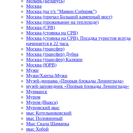
Мозырь (Беларусь)
Москва
Москва (на т/х "Мамин-Сибиряк")
Москва (причал Большой каменный мост)
Москва (проживание на теплоходе)
Москва (СРВ)
Москва (стоянка на СРВ)
Москва (стоянка на СРВ). Посадка туристов всегда
начинается в 22 часа.
Москва (трансфер)
Москва (трансфер) Дубна
Москва (трансфер) Калязин
Москва (ЮРВ)
Мужи
Мужи/Ханты-Мужи
Музей-диорама «Прорыв блокады Ленинграда»
музей-заповедник «Прорыв блокады Ленинграда»
Мурманск
Муром
Муром (Выкса)
Муромский мыс
мыс Котельниковский
мыс Половинный
Мыс Скала Шаманка
мыс Хобой