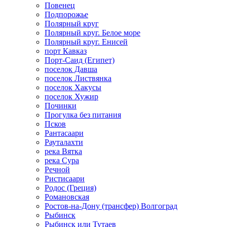
Повенец
Подпорожье
Полярный круг
Полярный круг. Белое море
Полярный круг. Енисей
порт Кавказ
Порт-Саид (Египет)
поселок Давша
поселок Листвянка
поселок Хакусы
поселок Хужир
Починки
Прогулка без питания
Псков
Рантасаари
Рауталахти
река Вятка
река Сура
Речной
Ристисаари
Родос (Греция)
Романовская
Ростов-на-Дону (трансфер) Волгоград
Рыбинск
Рыбинск или Тутаев