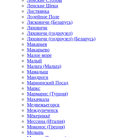
Ленские Столбы
Ленские Щеки
Листвянка
Лодейное Поле
Лясковичи (Беларусь)
Ляховичи
Ляховичи (гидроузел)
Ляховичи (гидроузел) (Беларусь)
Макарьев
Макарьево
Малое море
Малый
Мальта (Мальта)
Мамадыш
Мандроги
Мариинский Посад
Маркс
Мармарис (Турция)
Махачкала
Медвежьегорск
Междуреченск
Мёкериккё
Мессина (Италия)
Миконос (Греция)
Мозырь