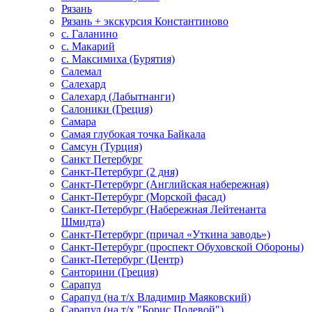
Рязань
Рязань + экскурсия Константиново
с. Галанино
с. Макарий
с. Максимиха (Бурятия)
Салемал
Салехард
Салехард (Лабытнанги)
Салоники (Греция)
Самара
Самая глубокая точка Байкала
Самсун (Турция)
Санкт Петербург
Санкт-Петербург (2 дня)
Санкт-Петербург (Английская набережная)
Санкт-Петербург (Морской фасад)
Санкт-Петербург (Набережная Лейтенанта
Шмидта)
Санкт-Петербург (причал «Уткина заводь»)
Санкт-Петербург (проспект Обуховской Обороны)
Санкт-Петербург (Центр)
Санторини (Греция)
Сарапул
Сарапул (на т/х Владимир Маяковский)
Сарапул (на т/х "Борис Полевой")