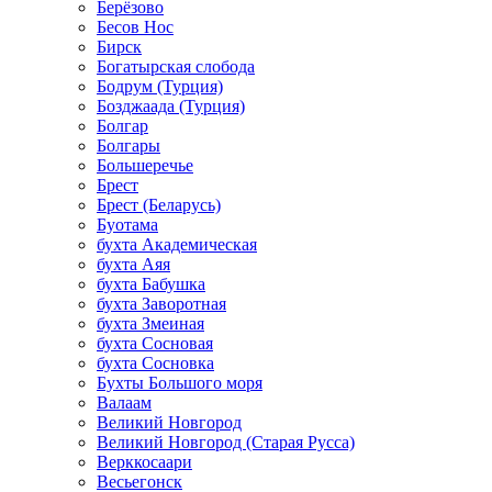
Берёзово
Бесов Нос
Бирск
Богатырская слобода
Бодрум (Турция)
Бозджаада (Турция)
Болгар
Болгары
Большеречье
Брест
Брест (Беларусь)
Буотама
бухта Академическая
бухта Аяя
бухта Бабушка
бухта Заворотная
бухта Змеиная
бухта Сосновая
бухта Сосновка
Бухты Большого моря
Валаам
Великий Новгород
Великий Новгород (Старая Русса)
Верккосаари
Весьегонск