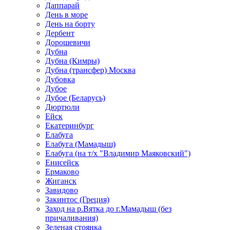
Даппарай
День в море
День на борту
Дербент
Дорошевичи
Дубна
Дубна (Кимры)
Дубна (трансфер) Москва
Дубовка
Дубое
Дубое (Беларусь)
Дюртюли
Ейск
Екатеринбург
Елабуга
Елабуга (Мамадыш)
Елабуга (на т/х "Владимир Маяковский")
Енисейск
Ермаково
Жиганск
Завидово
Закинтос (Греция)
Заход на р.Вятка до г.Мамадыш (без
причаливания)
Зеленая стоянка