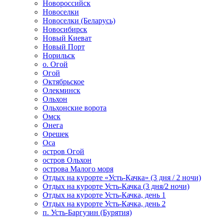
Новороссийск
Новоселки
Новоселки (Беларусь)
Новосибирск
Новый Киеват
Новый Порт
Норильск
о. Огой
Огой
Октябрьское
Олекминск
Ольхон
Ольхонские ворота
Омск
Онега
Орешек
Оса
остров Огой
остров Ольхон
острова Малого моря
Отдых на курорте «Усть-Качка» (3 дня / 2 ночи)
Отдых на курорте Усть-Качка (3 дня/2 ночи)
Отдых на курорте Усть-Качка, день 1
Отдых на курорте Усть-Качка, день 2
п. Усть-Баргузин (Бурятия)