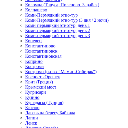
Коломна (Таруса, Поленово, Зарайск)
Колпашево
Коми-Пермяцкий этно-тур
Коми-Пермяцкий этно-тур (3 дня / 2 ночи)
Коми-пермяцкий этнотур, день 1
Коми-пермяцкий этнотур, день 2
Коми-пермяцкий этнотур, день 3
Коневец
Константиново
Константиновск
Константиновская
Коприно
Кострома
Кострома (на т/х "Мамин-Сибиряк")
Крепость Орешек
Крит (Греция)
Крымский мост
Кугрисари
Кузино
Кушадасы (Турция)
Кюсюр
Лагерь на берегу Байкала
Лаппи
Ленск