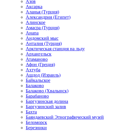
Азов
Аксарка
Аланья (Турция)
Александрия (Египет)
Алинское
Амасра (Турция)
Анапа
Андомский мыс
Анталия (Турция)
Арктическая станция на льду
Архангельск
Атаманово
Афон (Греция)
Ахтуба
Ашдод (Израиль)
Байкальское
Балаково
Балаково (Хвалынск)
Барабаново
Баргузинская долина
Баргузинский залив
Бахта
Баяндаевский Этнографический музей
Беломорск
Березники