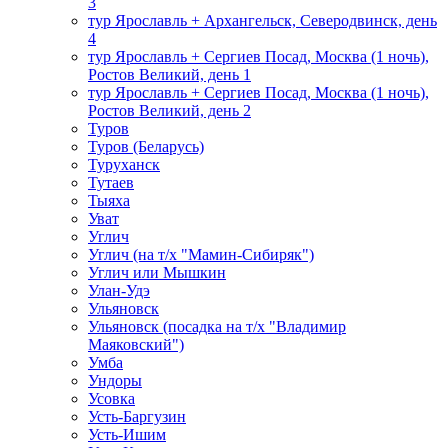
3
тур Ярославль + Архангельск, Северодвинск, день
4
тур Ярославль + Сергиев Посад, Москва (1 ночь),
Ростов Великий, день 1
тур Ярославль + Сергиев Посад, Москва (1 ночь),
Ростов Великий, день 2
Туров
Туров (Беларусь)
Туруханск
Тутаев
Тыяха
Уват
Углич
Углич (на т/х "Мамин-Сибиряк")
Углич или Мышкин
Улан-Удэ
Ульяновск
Ульяновск (посадка на т/х "Владимир
Маяковский")
Умба
Ундоры
Усовка
Усть-Баргузин
Усть-Ишим