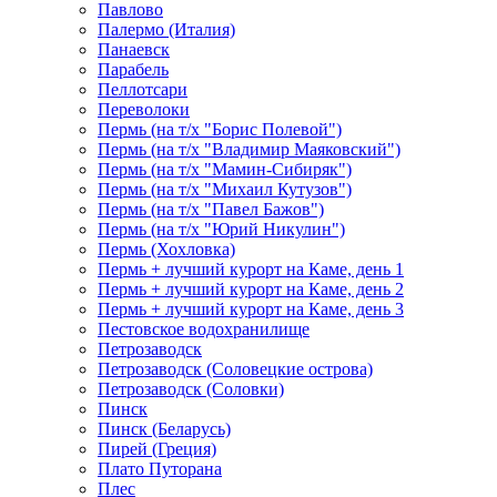
Павлово
Палермо (Италия)
Панаевск
Парабель
Пеллотсари
Переволоки
Пермь (на т/х "Борис Полевой")
Пермь (на т/х "Владимир Маяковский")
Пермь (на т/х "Мамин-Сибиряк")
Пермь (на т/х "Михаил Кутузов")
Пермь (на т/х "Павел Бажов")
Пермь (на т/х "Юрий Никулин")
Пермь (Хохловка)
Пермь + лучший курорт на Каме, день 1
Пермь + лучший курорт на Каме, день 2
Пермь + лучший курорт на Каме, день 3
Пестовское водохранилище
Петрозаводск
Петрозаводск (Соловецкие острова)
Петрозаводск (Соловки)
Пинск
Пинск (Беларусь)
Пирей (Греция)
Плато Путорана
Плес