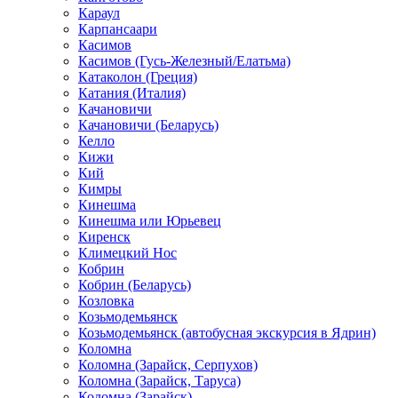
Караул
Карпансаари
Касимов
Касимов (Гусь-Железный/Елатьма)
Катаколон (Греция)
Катания (Италия)
Качановичи
Качановичи (Беларусь)
Келло
Кижи
Кий
Кимры
Кинешма
Кинешма или Юрьевец
Киренск
Климецкий Нос
Кобрин
Кобрин (Беларусь)
Козловка
Козьмодемьянск
Козьмодемьянск (автобусная экскурсия в Ядрин)
Коломна
Коломна (Зарайск, Серпухов)
Коломна (Зарайск, Таруса)
Коломна (Зарайск)