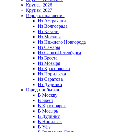
Круизы 2026
Круизы 2027
Город отправления
Из Астрахани
Из Волгограда
Из Казани
Из Москвы
Из Нижнего Новгорода
Из Самары
Из Санкт-Петербурга
Из Бреста
Из Мозыря
Из Красноярска
Из Норильска
Из Саратова
Из Дудинки
Город прибытия
В Москву
В Брест
В Красноярск
В Мозырь
В Дудинку
В Норильск
В Уфу