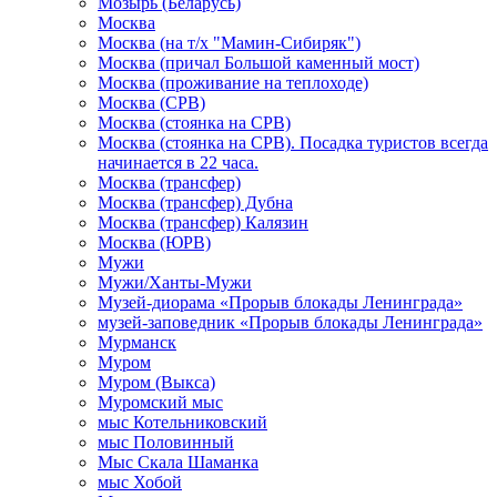
Мозырь (Беларусь)
Москва
Москва (на т/х "Мамин-Сибиряк")
Москва (причал Большой каменный мост)
Москва (проживание на теплоходе)
Москва (СРВ)
Москва (стоянка на СРВ)
Москва (стоянка на СРВ). Посадка туристов всегда
начинается в 22 часа.
Москва (трансфер)
Москва (трансфер) Дубна
Москва (трансфер) Калязин
Москва (ЮРВ)
Мужи
Мужи/Ханты-Мужи
Музей-диорама «Прорыв блокады Ленинграда»
музей-заповедник «Прорыв блокады Ленинграда»
Мурманск
Муром
Муром (Выкса)
Муромский мыс
мыс Котельниковский
мыс Половинный
Мыс Скала Шаманка
мыс Хобой