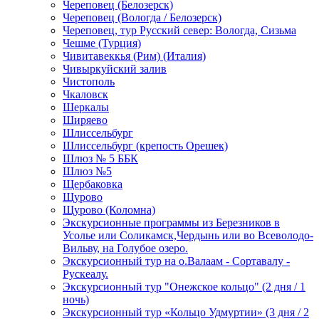
Череповец (Белозерск)
Череповец (Вологда / Белозерск)
Череповец, тур Русский север: Вологда, Сизьма
Чешме (Турция)
Чивитавеккья (Рим) (Италия)
Чивыркуйский залив
Чистополь
Чкаловск
Шеркалы
Ширяево
Шлиссельбург
Шлиссельбург (крепость Орешек)
Шлюз № 5 ББК
Шлюз №5
Щербаковка
Щурово
Щурово (Коломна)
Экскурсионные программы из Березников в
Усолье или Соликамск,Чердынь или во Всеволодо-
Вильву, на Голубое озеро.
Экскурсионный тур на о.Валаам - Сортавалу -
Рускеалу.
Экскурсионный тур "Онежское кольцо" (2 дня / 1
ночь)
Экскурсионный тур «Кольцо Удмуртии» (3 дня / 2