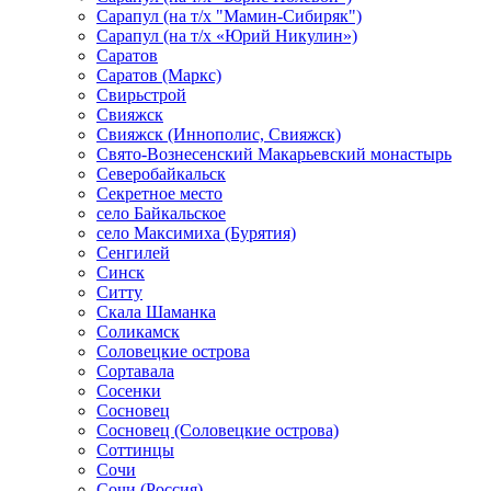
Сарапул (на т/х "Мамин-Сибиряк")
Сарапул (на т/х «Юрий Никулин»)
Саратов
Саратов (Маркс)
Свирьстрой
Свияжск
Свияжск (Иннополис, Свияжск)
Свято-Вознесенский Макарьевский монастырь
Северобайкальск
Секретное место
село Байкальское
село Максимиха (Бурятия)
Сенгилей
Синск
Ситту
Скала Шаманка
Соликамск
Соловецкие острова
Сортавала
Сосенки
Сосновец
Сосновец (Соловецкие острова)
Соттинцы
Сочи
Сочи (Россия)