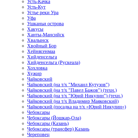
Усть-Качка
Усть-Кут
Устье реки Ура
Уфа
Ушканьи острова
Хакусы
Ханты-Мансийск
Хвалынск
Хвойный Бор
Хейнясенмаа
Хийденсельга
Хийденсельга (Рускеала)
Хохловка
Хужир
Чайковский
Чайковский (на т/х "Михаил Кутузов")
Чайковский (на т/х "Павел Бажов") (техн.)
Чайковский (на т/х "Юрий Никулин") (техн.)
Чайковский (на т/х Владимир Маяковский)
Чайковский (посадка на т/х «Юрий Никулин»)
Чебоксары
Чебоксары (Йошкар-Ола)
Чебоксары (Казань)
Чебоксары (трансфер) Казань
Череповец