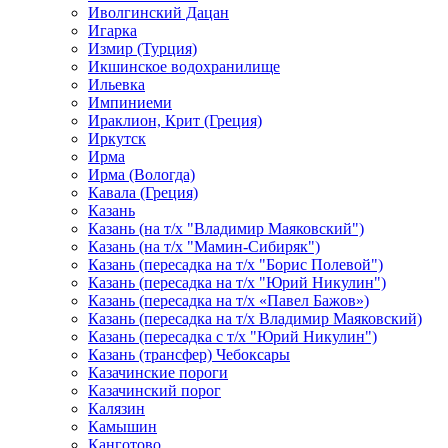
Иволгинский Дацан
Игарка
Измир (Турция)
Икшинское водохранилище
Ильевка
Импиниеми
Ираклион, Крит (Греция)
Иркутск
Ирма
Ирма (Вологда)
Кавала (Греция)
Казань
Казань (на т/х "Владимир Маяковский")
Казань (на т/х "Мамин-Сибиряк")
Казань (пересадка на т/х "Борис Полевой")
Казань (пересадка на т/х "Юрий Никулин")
Казань (пересадка на т/х «Павел Бажов»)
Казань (пересадка на т/х Владимир Маяковский)
Казань (пересадка с т/х "Юрий Никулин")
Казань (трансфер) Чебоксары
Казачинские пороги
Казачинский порог
Калязин
Камышин
Канготово