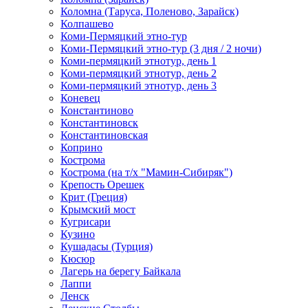
Коломна (Таруса, Поленово, Зарайск)
Колпашево
Коми-Пермяцкий этно-тур
Коми-Пермяцкий этно-тур (3 дня / 2 ночи)
Коми-пермяцкий этнотур, день 1
Коми-пермяцкий этнотур, день 2
Коми-пермяцкий этнотур, день 3
Коневец
Константиново
Константиновск
Константиновская
Коприно
Кострома
Кострома (на т/х "Мамин-Сибиряк")
Крепость Орешек
Крит (Греция)
Крымский мост
Кугрисари
Кузино
Кушадасы (Турция)
Кюсюр
Лагерь на берегу Байкала
Лаппи
Ленск