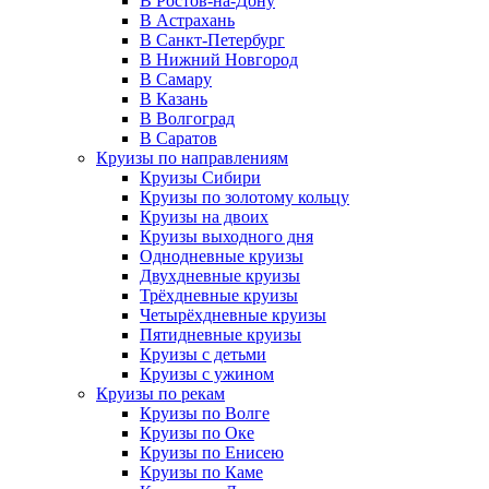
В Ростов-на-Дону
В Астрахань
В Санкт-Петербург
В Нижний Новгород
В Самару
В Казань
В Волгоград
В Саратов
Круизы по направлениям
Круизы Сибири
Круизы по золотому кольцу
Круизы на двоих
Круизы выходного дня
Однодневные круизы
Двухдневные круизы
Трёхдневные круизы
Четырёхдневные круизы
Пятидневные круизы
Круизы с детьми
Круизы с ужином
Круизы по рекам
Круизы по Волге
Круизы по Оке
Круизы по Енисею
Круизы по Каме