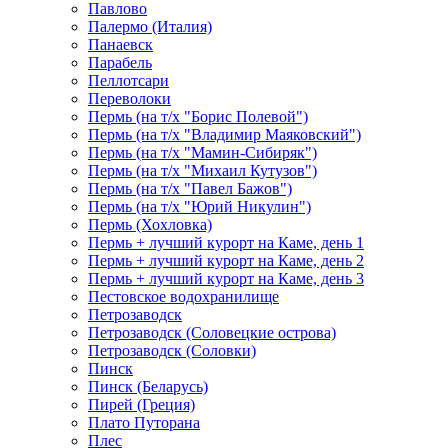
Павлово
Палермо (Италия)
Панаевск
Парабель
Пеллотсари
Переволоки
Пермь (на т/х "Борис Полевой")
Пермь (на т/х "Владимир Маяковский")
Пермь (на т/х "Мамин-Сибиряк")
Пермь (на т/х "Михаил Кутузов")
Пермь (на т/х "Павел Бажов")
Пермь (на т/х "Юрий Никулин")
Пермь (Хохловка)
Пермь + лучший курорт на Каме, день 1
Пермь + лучший курорт на Каме, день 2
Пермь + лучший курорт на Каме, день 3
Пестовское водохранилище
Петрозаводск
Петрозаводск (Соловецкие острова)
Петрозаводск (Соловки)
Пинск
Пинск (Беларусь)
Пирей (Греция)
Плато Путорана
Плес