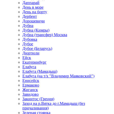
Даппарай
День в море
День на борту
Дербент
Дорошевичи
Дубна
Дубна (Кимры)
Дубна (трансфер) Москва
Дубовка
Дубое
Дубое (Беларусь)
Дюртюли
Ейск
Екатеринбург
Елабуга
Елабуга (Мамадыш)
Елабуга (на т/х "Владимир Маяковский")
Енисейск
Ермаково
Жиганск
Завидово
Закинтос (Греция)
Заход на р.Вятка до г.Мамадыш (без
причаливания)
Зеленая стоянка