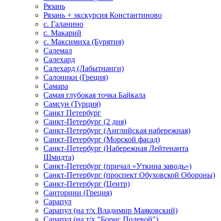
Рязань
Рязань + экскурсия Константиново
с. Галанино
с. Макарий
с. Максимиха (Бурятия)
Салемал
Салехард
Салехард (Лабытнанги)
Салоники (Греция)
Самара
Самая глубокая точка Байкала
Самсун (Турция)
Санкт Петербург
Санкт-Петербург (2 дня)
Санкт-Петербург (Английская набережная)
Санкт-Петербург (Морской фасад)
Санкт-Петербург (Набережная Лейтенанта
Шмидта)
Санкт-Петербург (причал «Уткина заводь»)
Санкт-Петербург (проспект Обуховской Обороны)
Санкт-Петербург (Центр)
Санторини (Греция)
Сарапул
Сарапул (на т/х Владимир Маяковский)
Сарапул (на т/х "Борис Полевой")