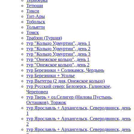
Териберка
Тетюши
Тикси
Тит-Ары
Тобольск
Тольятти
Томск
Трабзон (Турция)
тур "Кольцо Удмуртии", день 1
тур "Кольцо Удмуртии", день 2
тур "Кольцо Удмуртии", день 3
тур "Онежское кольцо", день 1
тур "Онежское кольцо", день 2
тур Березники + Соликамск, Чердынь
тур Березники + Усолье
тур Вытегра (2 дня, Онежское кольцо)
тур Русский север: Белозерск, Галинское,
Череповец
тур Тверь + оз.Селигер (Нилова Пустынь,
Осташков), Торжок
тур Ярославль + Архангельск, Северодвинск, день
1
тур Ярославль + Архангельск, Северодвинск, день
2
тур Ярославль + Архангельск, Северодвинск, день