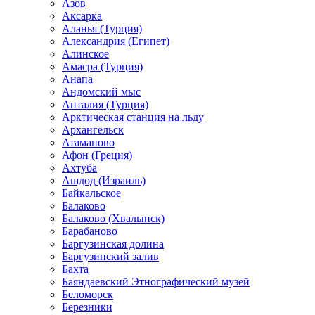
Азов
Аксарка
Аланья (Турция)
Александрия (Египет)
Алинское
Амасра (Турция)
Анапа
Андомский мыс
Анталия (Турция)
Арктическая станция на льду
Архангельск
Атаманово
Афон (Греция)
Ахтуба
Ашдод (Израиль)
Байкальское
Балаково
Балаково (Хвалынск)
Барабаново
Баргузинская долина
Баргузинский залив
Бахта
Баяндаевский Этнографический музей
Беломорск
Березники