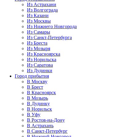
Из Астрахани
Из Волгограда
Из Казани
Из Москвы
Из Нижнего Новгорода
Из Самары
Из Санкт-Петербурга
Из Бреста
Из Мозыря
Из Красноярска
Из Норильска
Из Саратова
Из Дудинки
Город прибытия
В Москву
В Брест
В Красноярск
В Мозырь
В Дудинку
В Норильск
В Уфу
В Ростов-на-Дону
В Астрахань
В Санкт-Петербург
В Нижний Новгород