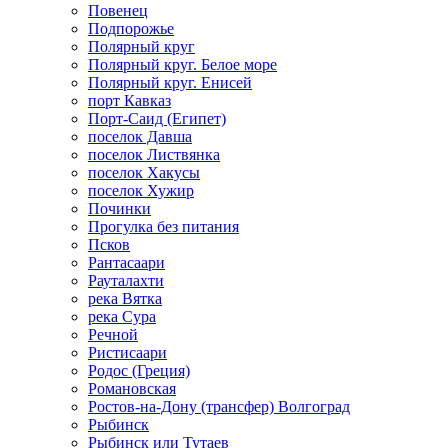
Повенец
Подпорожье
Полярный круг
Полярный круг. Белое море
Полярный круг. Енисей
порт Кавказ
Порт-Саид (Египет)
поселок Давша
поселок Листвянка
поселок Хакусы
поселок Хужир
Починки
Прогулка без питания
Псков
Рантасаари
Рауталахти
река Вятка
река Сура
Речной
Ристисаари
Родос (Греция)
Романовская
Ростов-на-Дону (трансфер) Волгоград
Рыбинск
Рыбинск или Тутаев