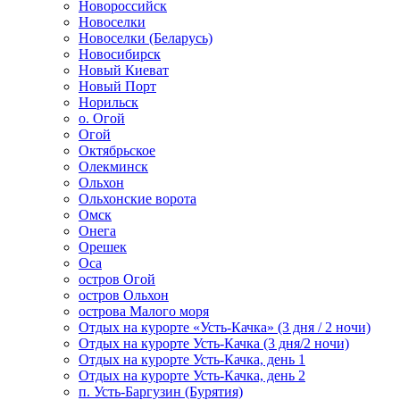
Новороссийск
Новоселки
Новоселки (Беларусь)
Новосибирск
Новый Киеват
Новый Порт
Норильск
о. Огой
Огой
Октябрьское
Олекминск
Ольхон
Ольхонские ворота
Омск
Онега
Орешек
Оса
остров Огой
остров Ольхон
острова Малого моря
Отдых на курорте «Усть-Качка» (3 дня / 2 ночи)
Отдых на курорте Усть-Качка (3 дня/2 ночи)
Отдых на курорте Усть-Качка, день 1
Отдых на курорте Усть-Качка, день 2
п. Усть-Баргузин (Бурятия)