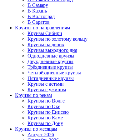
В Самару
В Казань
В Волгоград
В Саратов
Круизы по направлениям
Круизы Сибири
Круизы по золотому кольцу
Круизы на двоих
Круизы выходного дня
Однодневные круизы
Двухдневные круизы
Трёхдневные круизы
Четырёхдневные круизы
Пятидневные круизы
Круизы с детьми
Круизы с ужином
Круизы по рекам
Круизы по Волге
Круизы по Оке
Круизы по Енисею
Круизы по Каме
Круизы по Дону
Круизы по месяцам
Август 2026