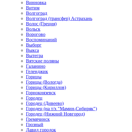
Винновка
Витим
Волгоград
Волгоград (трансфер) Астрахань
Волос (Греция)
Вольск
Ворогово
Воспоминаний
Выборг
Выкса
Вытегра
Вятские поляны
Галанино
Геленджик
Горицы
Горицы (Вологда)
Горицы (Кириллов)
Горнокнязевск
Городец
Городец (Дивеево)
Городец (на т/х "Мамин-Сибиряк")
Городец (Нижний Новгород)
Гремячинск
Грозный
Давид городок