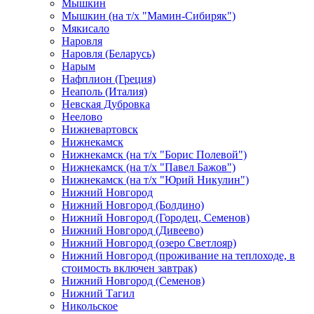
Мышкин
Мышкин (на т/х "Мамин-Сибиряк")
Мякисало
Наровля
Наровля (Беларусь)
Нарым
Нафплион (Греция)
Неаполь (Италия)
Невская Дубровка
Неелово
Нижневартовск
Нижнекамск
Нижнекамск (на т/х "Борис Полевой")
Нижнекамск (на т/х "Павел Бажов")
Нижнекамск (на т/х "Юрий Никулин")
Нижний Новгород
Нижний Новгород (Болдино)
Нижний Новгород (Городец, Семенов)
Нижний Новгород (Дивеево)
Нижний Новгород (озеро Светлояр)
Нижний Новгород (проживание на теплоходе, в
стоимость включен завтрак)
Нижний Новгород (Семенов)
Нижний Тагил
Никольское