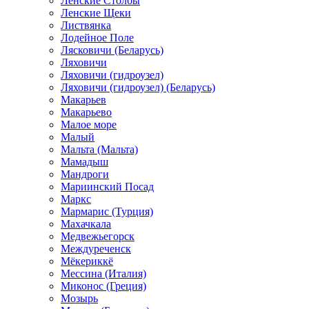
Ленские Столбы
Ленские Щеки
Листвянка
Лодейное Поле
Лясковичи (Беларусь)
Ляховичи
Ляховичи (гидроузел)
Ляховичи (гидроузел) (Беларусь)
Макарьев
Макарьево
Малое море
Малый
Мальта (Мальта)
Мамадыш
Мандроги
Мариинский Посад
Маркс
Мармарис (Турция)
Махачкала
Медвежьегорск
Междуреченск
Мёкериккё
Мессина (Италия)
Миконос (Греция)
Мозырь