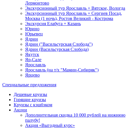
Лермонтово
Экскурсионный тур Ярославль + Вятское, Вологда
Экскурсионный тур Ярославль + Сергиев Посад,
Москва (1 ночь), Ростов Великий - Кострома
Экскурсия Елабуга + Казань
Юрино
Юрьевец
Ядрин
Ядрин ("Васильсурская Слобода")
Ядрин (Васильсурская Слобода)
Якутск
Яр-Сале
Ярославль
Ярославль (на т/х "Мамин-Сибиряк")
Ярцево
Специальные предложения
Дешевые круизы
Горящие круизы
Круизы с кэшбэком
Акции
Дополнительная скидка 10 000 рублей на нижнюю
палубу!
Акция «Выгодный курс»