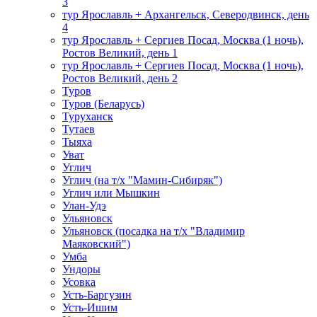
3
тур Ярославль + Архангельск, Северодвинск, день
4
тур Ярославль + Сергиев Посад, Москва (1 ночь),
Ростов Великий, день 1
тур Ярославль + Сергиев Посад, Москва (1 ночь),
Ростов Великий, день 2
Туров
Туров (Беларусь)
Туруханск
Тутаев
Тыяха
Уват
Углич
Углич (на т/х "Мамин-Сибиряк")
Углич или Мышкин
Улан-Удэ
Ульяновск
Ульяновск (посадка на т/х "Владимир
Маяковский")
Умба
Ундоры
Усовка
Усть-Баргузин
Усть-Ишим