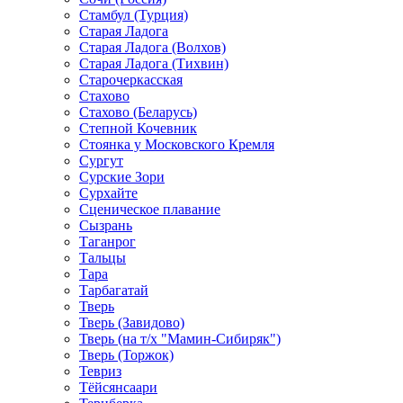
Стамбул (Турция)
Старая Ладога
Старая Ладога (Волхов)
Старая Ладога (Тихвин)
Старочеркасская
Стахово
Стахово (Беларусь)
Степной Кочевник
Стоянка у Московского Кремля
Сургут
Сурские Зори
Сурхайте
Сценическое плавание
Сызрань
Таганрог
Тальцы
Тара
Тарбагатай
Тверь
Тверь (Завидово)
Тверь (на т/х "Мамин-Сибиряк")
Тверь (Торжок)
Тевриз
Тёйсянсаари