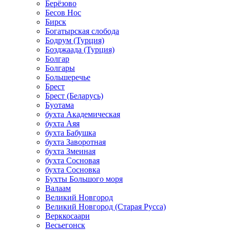
Берёзово
Бесов Нос
Бирск
Богатырская слобода
Бодрум (Турция)
Бозджаада (Турция)
Болгар
Болгары
Большеречье
Брест
Брест (Беларусь)
Буотама
бухта Академическая
бухта Аяя
бухта Бабушка
бухта Заворотная
бухта Змеиная
бухта Сосновая
бухта Сосновка
Бухты Большого моря
Валаам
Великий Новгород
Великий Новгород (Старая Русса)
Верккосаари
Весьегонск