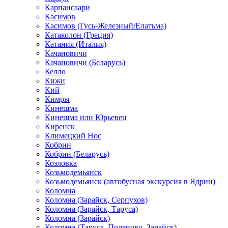
Карпансаари
Касимов
Касимов (Гусь-Железный/Елатьма)
Катаколон (Греция)
Катания (Италия)
Качановичи
Качановичи (Беларусь)
Келло
Кижи
Кий
Кимры
Кинешма
Кинешма или Юрьевец
Киренск
Климецкий Нос
Кобрин
Кобрин (Беларусь)
Козловка
Козьмодемьянск
Козьмодемьянск (автобусная экскурсия в Ядрин)
Коломна
Коломна (Зарайск, Серпухов)
Коломна (Зарайск, Таруса)
Коломна (Зарайск)
Коломна (Таруса, Поленово, Зарайск)