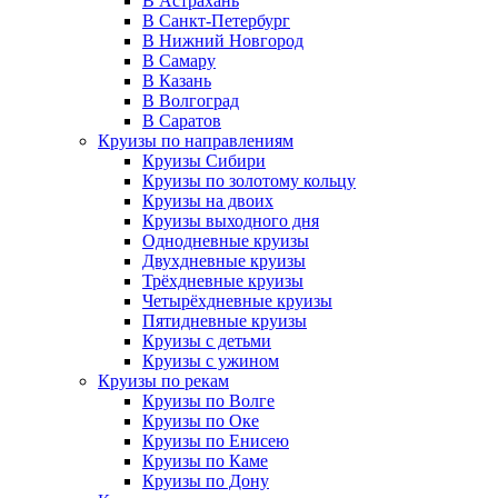
В Астрахань
В Санкт-Петербург
В Нижний Новгород
В Самару
В Казань
В Волгоград
В Саратов
Круизы по направлениям
Круизы Сибири
Круизы по золотому кольцу
Круизы на двоих
Круизы выходного дня
Однодневные круизы
Двухдневные круизы
Трёхдневные круизы
Четырёхдневные круизы
Пятидневные круизы
Круизы с детьми
Круизы с ужином
Круизы по рекам
Круизы по Волге
Круизы по Оке
Круизы по Енисею
Круизы по Каме
Круизы по Дону