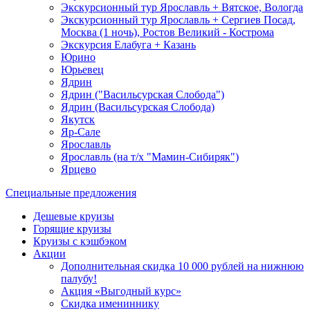
Экскурсионный тур Ярославль + Вятское, Вологда
Экскурсионный тур Ярославль + Сергиев Посад,
Москва (1 ночь), Ростов Великий - Кострома
Экскурсия Елабуга + Казань
Юрино
Юрьевец
Ядрин
Ядрин ("Васильсурская Слобода")
Ядрин (Васильсурская Слобода)
Якутск
Яр-Сале
Ярославль
Ярославль (на т/х "Мамин-Сибиряк")
Ярцево
Специальные предложения
Дешевые круизы
Горящие круизы
Круизы с кэшбэком
Акции
Дополнительная скидка 10 000 рублей на нижнюю
палубу!
Акция «Выгодный курс»
Скидка имениннику