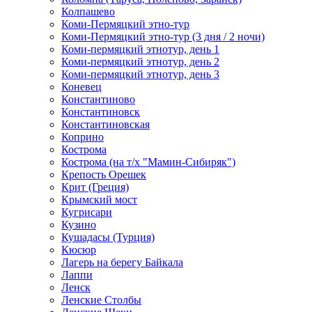
Колпашево
Коми-Пермяцкий этно-тур
Коми-Пермяцкий этно-тур (3 дня / 2 ночи)
Коми-пермяцкий этнотур, день 1
Коми-пермяцкий этнотур, день 2
Коми-пермяцкий этнотур, день 3
Коневец
Константиново
Константиновск
Константиновская
Коприно
Кострома
Кострома (на т/х "Мамин-Сибиряк")
Крепость Орешек
Крит (Греция)
Крымский мост
Кугрисари
Кузино
Кушадасы (Турция)
Кюсюр
Лагерь на берегу Байкала
Лаппи
Ленск
Ленские Столбы