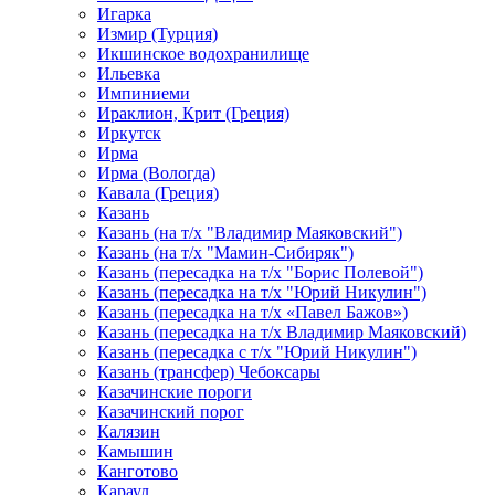
Игарка
Измир (Турция)
Икшинское водохранилище
Ильевка
Импиниеми
Ираклион, Крит (Греция)
Иркутск
Ирма
Ирма (Вологда)
Кавала (Греция)
Казань
Казань (на т/х "Владимир Маяковский")
Казань (на т/х "Мамин-Сибиряк")
Казань (пересадка на т/х "Борис Полевой")
Казань (пересадка на т/х "Юрий Никулин")
Казань (пересадка на т/х «Павел Бажов»)
Казань (пересадка на т/х Владимир Маяковский)
Казань (пересадка с т/х "Юрий Никулин")
Казань (трансфер) Чебоксары
Казачинские пороги
Казачинский порог
Калязин
Камышин
Канготово
Караул