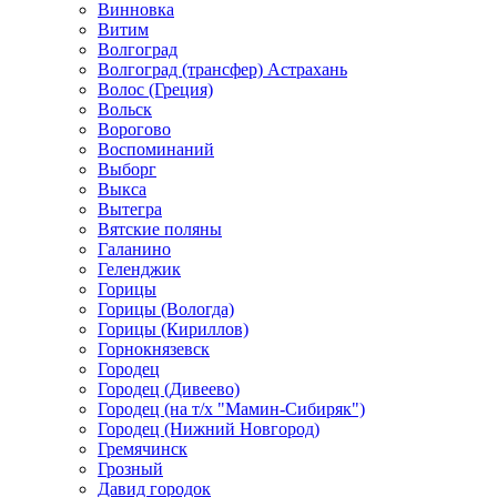
Винновка
Витим
Волгоград
Волгоград (трансфер) Астрахань
Волос (Греция)
Вольск
Ворогово
Воспоминаний
Выборг
Выкса
Вытегра
Вятские поляны
Галанино
Геленджик
Горицы
Горицы (Вологда)
Горицы (Кириллов)
Горнокнязевск
Городец
Городец (Дивеево)
Городец (на т/х "Мамин-Сибиряк")
Городец (Нижний Новгород)
Гремячинск
Грозный
Давид городок