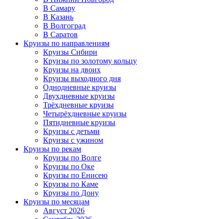
В Самару
В Казань
В Волгоград
В Саратов
Круизы по направлениям
Круизы Сибири
Круизы по золотому кольцу
Круизы на двоих
Круизы выходного дня
Однодневные круизы
Двухдневные круизы
Трёхдневные круизы
Четырёхдневные круизы
Пятидневные круизы
Круизы с детьми
Круизы с ужином
Круизы по рекам
Круизы по Волге
Круизы по Оке
Круизы по Енисею
Круизы по Каме
Круизы по Дону
Круизы по месяцам
Август 2026