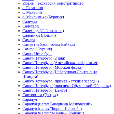
Рязань + экскурсия Константиново
с. Галанино
с. Макарий
с. Максимиха (Бурятия)
Салемал
Салехард
Салехард (Лабытнанги)
Салоники (Греция)
Самара
Самая глубокая точка Байкала
Самсун (Турция)
Санкт Петербург
Санкт-Петербург (2 дня)
Санкт-Петербург (Английская набережная)
Санкт-Петербург (Морской фасад)
Санкт-Петербург (Набережная Лейтенанта
Шмидта)
Санкт-Петербург (причал «Уткина заводь»)
Санкт-Петербург (проспект Обуховской Обороны)
Санкт-Петербург (Центр)
Санторини (Греция)
Сарапул
Сарапул (на т/х Владимир Маяковский)
Сарапул (на т/х "Борис Полевой")
Сарапул (на т/х "Мамин-Сибиряк")