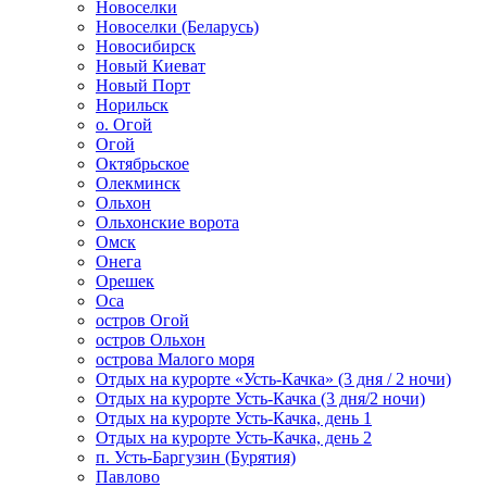
Новоселки
Новоселки (Беларусь)
Новосибирск
Новый Киеват
Новый Порт
Норильск
о. Огой
Огой
Октябрьское
Олекминск
Ольхон
Ольхонские ворота
Омск
Онега
Орешек
Оса
остров Огой
остров Ольхон
острова Малого моря
Отдых на курорте «Усть-Качка» (3 дня / 2 ночи)
Отдых на курорте Усть-Качка (3 дня/2 ночи)
Отдых на курорте Усть-Качка, день 1
Отдых на курорте Усть-Качка, день 2
п. Усть-Баргузин (Бурятия)
Павлово