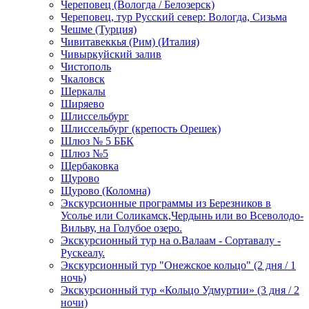
Череповец (Вологда / Белозерск)
Череповец, тур Русский север: Вологда, Сизьма
Чешме (Турция)
Чивитавеккья (Рим) (Италия)
Чивыркуйский залив
Чистополь
Чкаловск
Шеркалы
Ширяево
Шлиссельбург
Шлиссельбург (крепость Орешек)
Шлюз № 5 ББК
Шлюз №5
Щербаковка
Щурово
Щурово (Коломна)
Экскурсионные программы из Березников в
Усолье или Соликамск,Чердынь или во Всеволодо-
Вильву, на Голубое озеро.
Экскурсионный тур на о.Валаам - Сортавалу -
Рускеалу.
Экскурсионный тур "Онежское кольцо" (2 дня / 1
ночь)
Экскурсионный тур «Кольцо Удмуртии» (3 дня / 2
ночи)