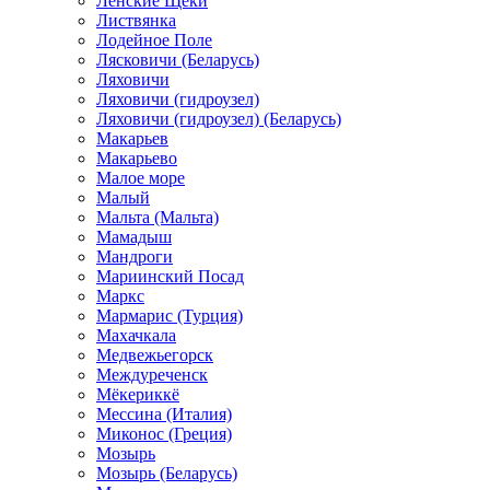
Ленские Щеки
Листвянка
Лодейное Поле
Лясковичи (Беларусь)
Ляховичи
Ляховичи (гидроузел)
Ляховичи (гидроузел) (Беларусь)
Макарьев
Макарьево
Малое море
Малый
Мальта (Мальта)
Мамадыш
Мандроги
Мариинский Посад
Маркс
Мармарис (Турция)
Махачкала
Медвежьегорск
Междуреченск
Мёкериккё
Мессина (Италия)
Миконос (Греция)
Мозырь
Мозырь (Беларусь)