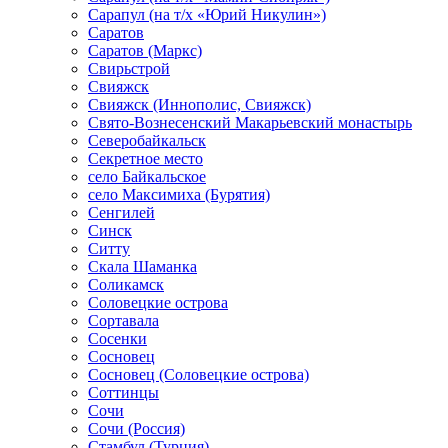
Сарапул (на т/х «Юрий Никулин»)
Саратов
Саратов (Маркс)
Свирьстрой
Свияжск
Свияжск (Иннополис, Свияжск)
Свято-Вознесенский Макарьевский монастырь
Северобайкальск
Секретное место
село Байкальское
село Максимиха (Бурятия)
Сенгилей
Синск
Ситту
Скала Шаманка
Соликамск
Соловецкие острова
Сортавала
Сосенки
Сосновец
Сосновец (Соловецкие острова)
Соттинцы
Сочи
Сочи (Россия)
Стамбул (Турция)