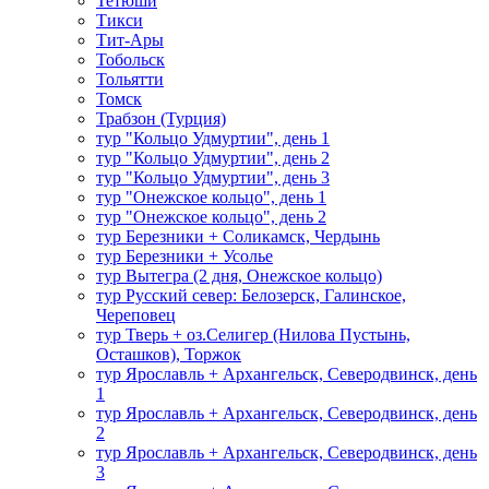
Тетюши
Тикси
Тит-Ары
Тобольск
Тольятти
Томск
Трабзон (Турция)
тур "Кольцо Удмуртии", день 1
тур "Кольцо Удмуртии", день 2
тур "Кольцо Удмуртии", день 3
тур "Онежское кольцо", день 1
тур "Онежское кольцо", день 2
тур Березники + Соликамск, Чердынь
тур Березники + Усолье
тур Вытегра (2 дня, Онежское кольцо)
тур Русский север: Белозерск, Галинское,
Череповец
тур Тверь + оз.Селигер (Нилова Пустынь,
Осташков), Торжок
тур Ярославль + Архангельск, Северодвинск, день
1
тур Ярославль + Архангельск, Северодвинск, день
2
тур Ярославль + Архангельск, Северодвинск, день
3