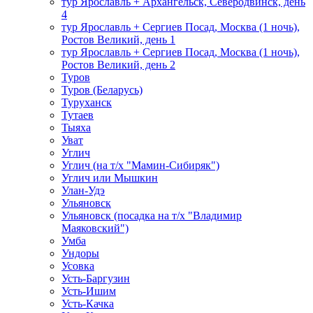
тур Ярославль + Архангельск, Северодвинск, день
4
тур Ярославль + Сергиев Посад, Москва (1 ночь),
Ростов Великий, день 1
тур Ярославль + Сергиев Посад, Москва (1 ночь),
Ростов Великий, день 2
Туров
Туров (Беларусь)
Туруханск
Тутаев
Тыяха
Уват
Углич
Углич (на т/х "Мамин-Сибиряк")
Углич или Мышкин
Улан-Удэ
Ульяновск
Ульяновск (посадка на т/х "Владимир
Маяковский")
Умба
Ундоры
Усовка
Усть-Баргузин
Усть-Ишим
Усть-Качка