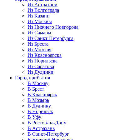
Из Астрахани
Из Волгограда
Из Казани
Из Москвы
Из Нижнего Новгорода
Из Самары
Из Санкт-Петербурга
Из Бреста
Из Мозыря
Из Красноярска
Из Норильска
Из Саратова
Из Дудинки
Город прибытия
В Москву
В Брест
В Красноярск
В Мозырь
В Дудинку
В Норильск
В Уфу
В Ростов-на-Дону
В Астрахань
В Санкт-Петербург
В Нижний Новгород