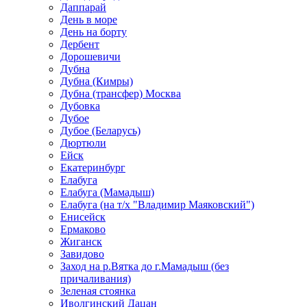
Даппарай
День в море
День на борту
Дербент
Дорошевичи
Дубна
Дубна (Кимры)
Дубна (трансфер) Москва
Дубовка
Дубое
Дубое (Беларусь)
Дюртюли
Ейск
Екатеринбург
Елабуга
Елабуга (Мамадыш)
Елабуга (на т/х "Владимир Маяковский")
Енисейск
Ермаково
Жиганск
Завидово
Заход на р.Вятка до г.Мамадыш (без
причаливания)
Зеленая стоянка
Иволгинский Дацан