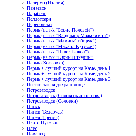
Палермо (Италия)
Панаевск
Парабель
Пеллотсари
Переволоки
Пермь (на т/х "Борис Полевой")
Пермь (на т/х "Владимир Маяковский")
Пермь (на т/х "Мамин-Сибиряк")
Пермь (на т/х "Михаил Кутузов")
Пермь (на т/х "Павел Бажов")
Пермь (на т/х "Юрий Никулин")
Пермь (Хохловка)
Пермь + лучший курорт на Каме, день 1
Пермь + лучший курорт на Каме, день 2
Пермь + лучший курорт на Каме, день 3
Пестовское водохранилище
Петрозаводск
Петрозаводск (Соловецкие острова)
Петрозаводск (Соловки)
Пинск
Пинск (Беларусь)
Пирей (Греция)
Плато Путорана
Плес
Повенец