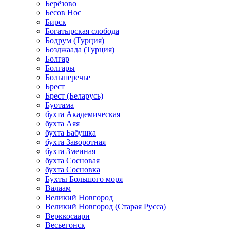
Берёзово
Бесов Нос
Бирск
Богатырская слобода
Бодрум (Турция)
Бозджаада (Турция)
Болгар
Болгары
Большеречье
Брест
Брест (Беларусь)
Буотама
бухта Академическая
бухта Аяя
бухта Бабушка
бухта Заворотная
бухта Змеиная
бухта Сосновая
бухта Сосновка
Бухты Большого моря
Валаам
Великий Новгород
Великий Новгород (Старая Русса)
Верккосаари
Весьегонск