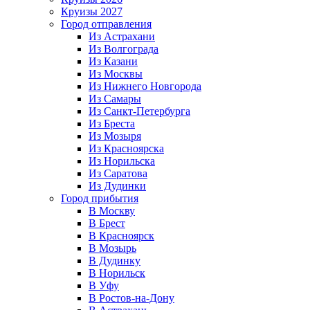
Круизы 2027
Город отправления
Из Астрахани
Из Волгограда
Из Казани
Из Москвы
Из Нижнего Новгорода
Из Самары
Из Санкт-Петербурга
Из Бреста
Из Мозыря
Из Красноярска
Из Норильска
Из Саратова
Из Дудинки
Город прибытия
В Москву
В Брест
В Красноярск
В Мозырь
В Дудинку
В Норильск
В Уфу
В Ростов-на-Дону