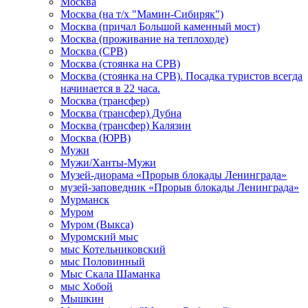
Москва
Москва (на т/х "Мамин-Сибиряк")
Москва (причал Большой каменный мост)
Москва (проживание на теплоходе)
Москва (СРВ)
Москва (стоянка на СРВ)
Москва (стоянка на СРВ). Посадка туристов всегда
начинается в 22 часа.
Москва (трансфер)
Москва (трансфер) Дубна
Москва (трансфер) Калязин
Москва (ЮРВ)
Мужи
Мужи/Ханты-Мужи
Музей-диорама «Прорыв блокады Ленинграда»
музей-заповедник «Прорыв блокады Ленинграда»
Мурманск
Муром
Муром (Выкса)
Муромский мыс
мыс Котельниковский
мыс Половинный
Мыс Скала Шаманка
мыс Хобой
Мышкин