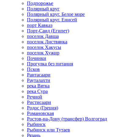
Подпорожье
Полярный круг
Полярный круг. Белое море
Полярный круг. Енисей
порт Кавказ
Порт-Саид (Египет)
поселок Давша
поселок Листвянка
поселок Хакусы
поселок Хужир
Починки
Прогулка без питания
Псков
Рантасаари
Рауталахти
река Вятка
река Сура
Речной
Ристисаари
Родос (Греция)
Романовская
Ростов-на-Дону (трансфер) Волгоград
Рыбинск
Рыбинск или Тутаев
Рязань