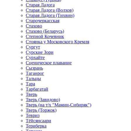
Старая Ладога
Старая Ладога (Волхов)
Старая Ладога (Тихвин)
Старочеркасская
Стахово
Стахово (Беларусь)
Степной Кочевник
Стоянка у Московского Кремля
Сургут
Сурские Зори
Сурхайте
Сценическое плавание
Сызрань
Таганрог
Тальцы
Тара
Тарбагатай
Тверь
Тверь (Завидово)
Тверь (на т/х "Мамин-Сибиряк")
Тверь (Торжок)
Тевриз
Тёйсянсаари
Териберка