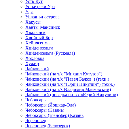
Усть-Кут
Устье реки Ура
Уфа
Ушканьи острова
Хакусы
Ханты-Мансийск
Хвалынск
Хвойный Бор
Хейнясенмаа
Хийденсельга
Хийденсельга (Рускеала)
Хохловка
Хужир
Чайковский
Чайковский (на т/х "Михаил Кутузов")
Чайковский (на т/х "Павел Бажов") (техн.)
Чайковский (на т/х "Юрий Никулин") (техн.)
Чайковский (на т/х Владимир Маяковский)
Чайковский (посадка на т/х «Юрий Никулин»)
Чебоксары
Чебоксары (Йошкар-Ола)
Чебоксары (Казань)
Чебоксары (трансфер) Казань
Череповец
Череповец (Белозерск)