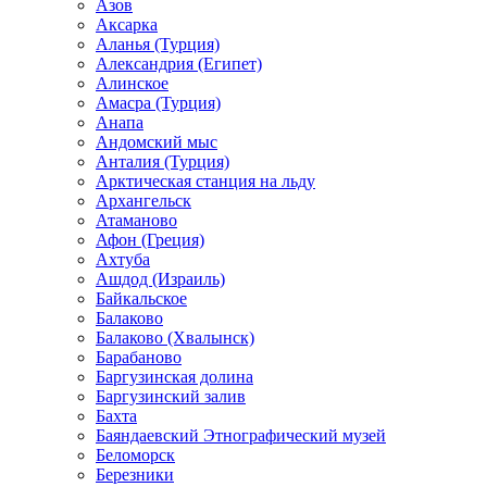
Азов
Аксарка
Аланья (Турция)
Александрия (Египет)
Алинское
Амасра (Турция)
Анапа
Андомский мыс
Анталия (Турция)
Арктическая станция на льду
Архангельск
Атаманово
Афон (Греция)
Ахтуба
Ашдод (Израиль)
Байкальское
Балаково
Балаково (Хвалынск)
Барабаново
Баргузинская долина
Баргузинский залив
Бахта
Баяндаевский Этнографический музей
Беломорск
Березники