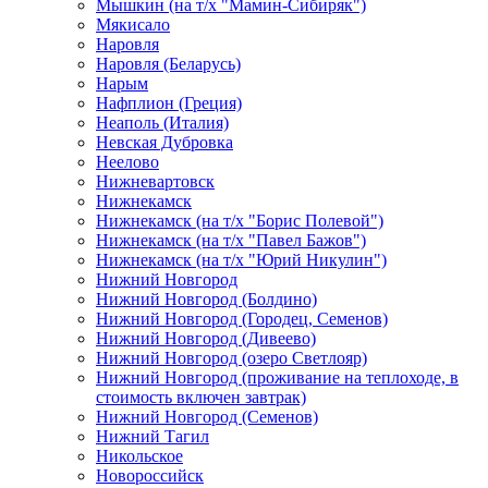
Мышкин (на т/х "Мамин-Сибиряк")
Мякисало
Наровля
Наровля (Беларусь)
Нарым
Нафплион (Греция)
Неаполь (Италия)
Невская Дубровка
Неелово
Нижневартовск
Нижнекамск
Нижнекамск (на т/х "Борис Полевой")
Нижнекамск (на т/х "Павел Бажов")
Нижнекамск (на т/х "Юрий Никулин")
Нижний Новгород
Нижний Новгород (Болдино)
Нижний Новгород (Городец, Семенов)
Нижний Новгород (Дивеево)
Нижний Новгород (озеро Светлояр)
Нижний Новгород (проживание на теплоходе, в
стоимость включен завтрак)
Нижний Новгород (Семенов)
Нижний Тагил
Никольское
Новороссийск