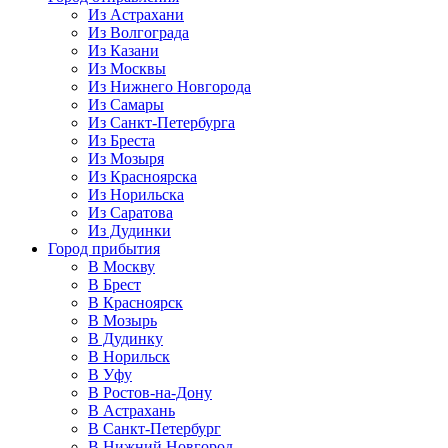
Из Астрахани
Из Волгограда
Из Казани
Из Москвы
Из Нижнего Новгорода
Из Самары
Из Санкт-Петербурга
Из Бреста
Из Мозыря
Из Красноярска
Из Норильска
Из Саратова
Из Дудинки
Город прибытия
В Москву
В Брест
В Красноярск
В Мозырь
В Дудинку
В Норильск
В Уфу
В Ростов-на-Дону
В Астрахань
В Санкт-Петербург
В Нижний Новгород