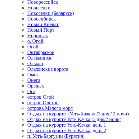
Новороссийск
Новоселки
Новоселки (Беларусь)
Новосибирск
Новый Киеват
Новый Порт
Норильск
о. Огой
Огой
Октябрьское
Олекминск
Ольхон
Ольхонские ворота
Омск
Онега
Орешек
Оса
остров Огой
остров Ольхон
острова Малого моря
Отдых на курорте «Усть-Качка» (3 дня / 2 ночи)
Отдых на курорте Усть-Качка (3 дня/2 ночи)
Отдых на курорте Усть-Качка, день 1
Отдых на курорте Усть-Качка, день 2
п. Усть-Баргузин (Бурятия)