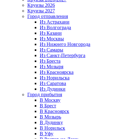
Круизы 2026
Круизы 2027
Город отправления
Из Астрахани
Из Волгограда
Из Казани
Из Москвы
Из Нижнего Новгорода
Из Самары
Из Санкт-Петербурга
Из Бреста
Из Мозыря
Из Красноярска
Из Норильска
Из Саратова
Из Дудинки
Город прибытия
В Москву
В Брест
В Красноярск
В Мозырь
В Дудинку
В Норильск
В Уфу