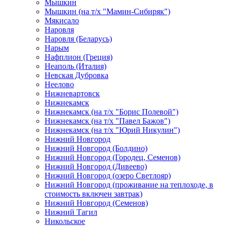
Мышкин
Мышкин (на т/х "Мамин-Сибиряк")
Мякисало
Наровля
Наровля (Беларусь)
Нарым
Нафплион (Греция)
Неаполь (Италия)
Невская Дубровка
Неелово
Нижневартовск
Нижнекамск
Нижнекамск (на т/х "Борис Полевой")
Нижнекамск (на т/х "Павел Бажов")
Нижнекамск (на т/х "Юрий Никулин")
Нижний Новгород
Нижний Новгород (Болдино)
Нижний Новгород (Городец, Семенов)
Нижний Новгород (Дивеево)
Нижний Новгород (озеро Светлояр)
Нижний Новгород (проживание на теплоходе, в
стоимость включен завтрак)
Нижний Новгород (Семенов)
Нижний Тагил
Никольское