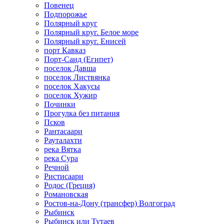
Повенец
Подпорожье
Полярный круг
Полярный круг. Белое море
Полярный круг. Енисей
порт Кавказ
Порт-Саид (Египет)
поселок Давша
поселок Листвянка
поселок Хакусы
поселок Хужир
Починки
Прогулка без питания
Псков
Рантасаари
Рауталахти
река Вятка
река Сура
Речной
Ристисаари
Родос (Греция)
Романовская
Ростов-на-Дону (трансфер) Волгоград
Рыбинск
Рыбинск или Тутаев