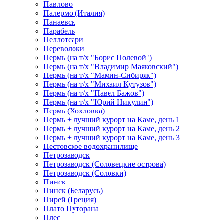
Павлово
Палермо (Италия)
Панаевск
Парабель
Пеллотсари
Переволоки
Пермь (на т/х "Борис Полевой")
Пермь (на т/х "Владимир Маяковский")
Пермь (на т/х "Мамин-Сибиряк")
Пермь (на т/х "Михаил Кутузов")
Пермь (на т/х "Павел Бажов")
Пермь (на т/х "Юрий Никулин")
Пермь (Хохловка)
Пермь + лучший курорт на Каме, день 1
Пермь + лучший курорт на Каме, день 2
Пермь + лучший курорт на Каме, день 3
Пестовское водохранилище
Петрозаводск
Петрозаводск (Соловецкие острова)
Петрозаводск (Соловки)
Пинск
Пинск (Беларусь)
Пирей (Греция)
Плато Путорана
Плес