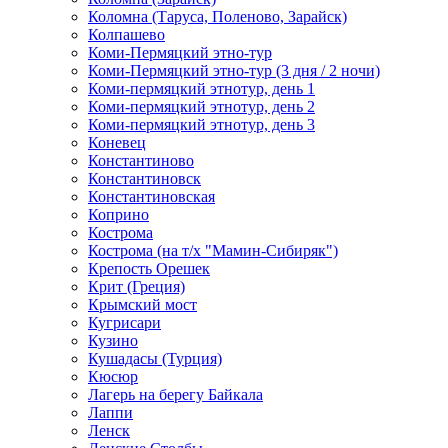
Коломна (Таруса, Поленово, Зарайск)
Колпашево
Коми-Пермяцкий этно-тур
Коми-Пермяцкий этно-тур (3 дня / 2 ночи)
Коми-пермяцкий этнотур, день 1
Коми-пермяцкий этнотур, день 2
Коми-пермяцкий этнотур, день 3
Коневец
Константиново
Константиновск
Константиновская
Коприно
Кострома
Кострома (на т/х "Мамин-Сибиряк")
Крепость Орешек
Крит (Греция)
Крымский мост
Кугрисари
Кузино
Кушадасы (Турция)
Кюсюр
Лагерь на берегу Байкала
Лаппи
Ленск