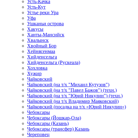
Усть-Качка
Усть-Кут
Устье реки Ура
Уфа
Ушканьи острова
Хакусы
Ханты-Мансийск
Хвалынск
Хвойный Бор
Хейнясенмаа
Хийденсельга
Хийденсельга (Рускеала)
Хохловка
Хужир
Чайковский
Чайковский (на т/х "Михаил Кутузов")
Чайковский (на т/х "Павел Бажов") (техн.)
Чайковский (на т/х "Юрий Никулин") (техн.)
Чайковский (на т/х Владимир Маяковский)
Чайковский (посадка на т/х «Юрий Никулин»)
Чебоксары
Чебоксары (Йошкар-Ола)
Чебоксары (Казань)
Чебоксары (трансфер) Казань
Череповец