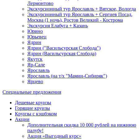
Лермонтово
Экскурсионный тур Ярославль + Вятское, Вологда
Экскурсионный тур Ярославль + Сергиев Посад,
Москва (1 ночь), Ростов Великий - Кострома
Экскурсия Елабуга + Казань
Юрино
Юрьевец
Ядрин
Ядрин ("Васильсурская Слобода")
Ядрин (Васильсурская Слобода)
Якутск
Яр-Сале
Ярославль
Ярославль (на т/х "Мамин-Сибиряк")
Ярцево
Специальные предложения
Дешевые круизы
Горящие круизы
Круизы с кэшбэком
Акции
Дополнительная скидка 10 000 рублей на нижнюю
палубу!
Акция «Выгодный курс»