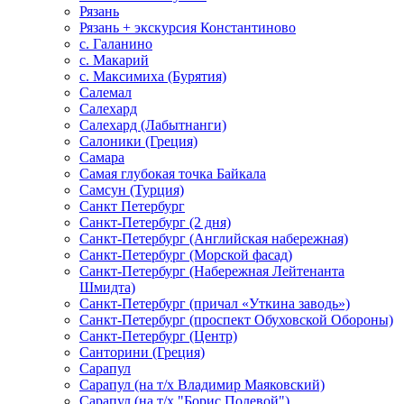
Рязань
Рязань + экскурсия Константиново
с. Галанино
с. Макарий
с. Максимиха (Бурятия)
Салемал
Салехард
Салехард (Лабытнанги)
Салоники (Греция)
Самара
Самая глубокая точка Байкала
Самсун (Турция)
Санкт Петербург
Санкт-Петербург (2 дня)
Санкт-Петербург (Английская набережная)
Санкт-Петербург (Морской фасад)
Санкт-Петербург (Набережная Лейтенанта
Шмидта)
Санкт-Петербург (причал «Уткина заводь»)
Санкт-Петербург (проспект Обуховской Обороны)
Санкт-Петербург (Центр)
Санторини (Греция)
Сарапул
Сарапул (на т/х Владимир Маяковский)
Сарапул (на т/х "Борис Полевой")