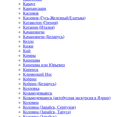
Караул
Карпансаари
Касимов
Касимов (Гусь-Железный/Елатьма)
Катаколон (Греция)
Катания (Италия)
Качановичи
Качановичи (Беларусь)
Келло
Кижи
Кий
Кимры
Кинешма
Кинешма или Юрьевец
Киренск
Климецкий Нос
Кобрин
Кобрин (Беларусь)
Козловка
Козьмодемьянск
Козьмодемьянск (автобусная экскурсия в Ядрин)
Коломна
Коломна (Зарайск, Серпухов)
Коломна (Зарайск, Таруса)
Коломна (Зарайск)