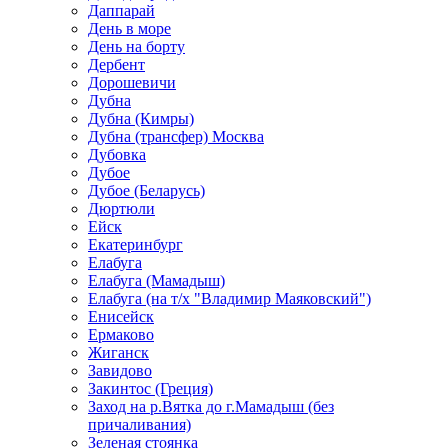
Даппарай
День в море
День на борту
Дербент
Дорошевичи
Дубна
Дубна (Кимры)
Дубна (трансфер) Москва
Дубовка
Дубое
Дубое (Беларусь)
Дюртюли
Ейск
Екатеринбург
Елабуга
Елабуга (Мамадыш)
Елабуга (на т/х "Владимир Маяковский")
Енисейск
Ермаково
Жиганск
Завидово
Закинтос (Греция)
Заход на р.Вятка до г.Мамадыш (без
причаливания)
Зеленая стоянка