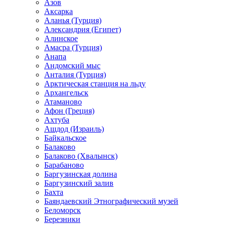
Азов
Аксарка
Аланья (Турция)
Александрия (Египет)
Алинское
Амасра (Турция)
Анапа
Андомский мыс
Анталия (Турция)
Арктическая станция на льду
Архангельск
Атаманово
Афон (Греция)
Ахтуба
Ашдод (Израиль)
Байкальское
Балаково
Балаково (Хвалынск)
Барабаново
Баргузинская долина
Баргузинский залив
Бахта
Баяндаевский Этнографический музей
Беломорск
Березники