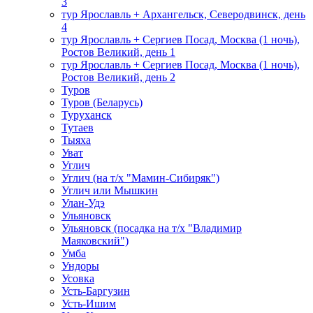
3
тур Ярославль + Архангельск, Северодвинск, день
4
тур Ярославль + Сергиев Посад, Москва (1 ночь),
Ростов Великий, день 1
тур Ярославль + Сергиев Посад, Москва (1 ночь),
Ростов Великий, день 2
Туров
Туров (Беларусь)
Туруханск
Тутаев
Тыяха
Уват
Углич
Углич (на т/х "Мамин-Сибиряк")
Углич или Мышкин
Улан-Удэ
Ульяновск
Ульяновск (посадка на т/х "Владимир
Маяковский")
Умба
Ундоры
Усовка
Усть-Баргузин
Усть-Ишим