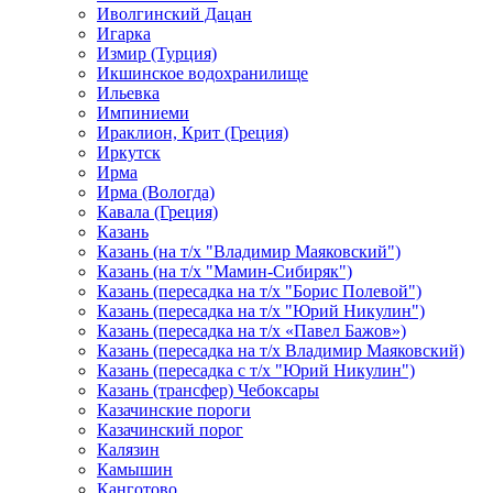
Иволгинский Дацан
Игарка
Измир (Турция)
Икшинское водохранилище
Ильевка
Импиниеми
Ираклион, Крит (Греция)
Иркутск
Ирма
Ирма (Вологда)
Кавала (Греция)
Казань
Казань (на т/х "Владимир Маяковский")
Казань (на т/х "Мамин-Сибиряк")
Казань (пересадка на т/х "Борис Полевой")
Казань (пересадка на т/х "Юрий Никулин")
Казань (пересадка на т/х «Павел Бажов»)
Казань (пересадка на т/х Владимир Маяковский)
Казань (пересадка с т/х "Юрий Никулин")
Казань (трансфер) Чебоксары
Казачинские пороги
Казачинский порог
Калязин
Камышин
Канготово