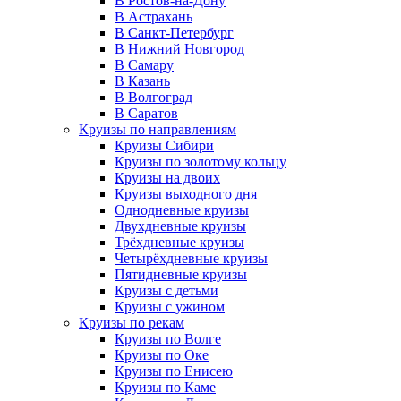
В Ростов-на-Дону
В Астрахань
В Санкт-Петербург
В Нижний Новгород
В Самару
В Казань
В Волгоград
В Саратов
Круизы по направлениям
Круизы Сибири
Круизы по золотому кольцу
Круизы на двоих
Круизы выходного дня
Однодневные круизы
Двухдневные круизы
Трёхдневные круизы
Четырёхдневные круизы
Пятидневные круизы
Круизы с детьми
Круизы с ужином
Круизы по рекам
Круизы по Волге
Круизы по Оке
Круизы по Енисею
Круизы по Каме