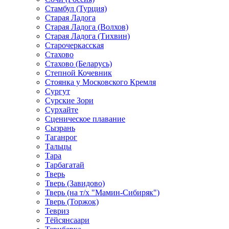
Стамбул (Турция)
Старая Ладога
Старая Ладога (Волхов)
Старая Ладога (Тихвин)
Старочеркасская
Стахово
Стахово (Беларусь)
Степной Кочевник
Стоянка у Московского Кремля
Сургут
Сурские Зори
Сурхайте
Сценическое плавание
Сызрань
Таганрог
Тальцы
Тара
Тарбагатай
Тверь
Тверь (Завидово)
Тверь (на т/х "Мамин-Сибиряк")
Тверь (Торжок)
Тевриз
Тёйсянсаари