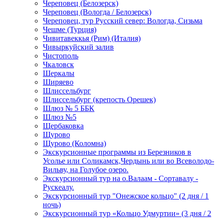
Череповец (Белозерск)
Череповец (Вологда / Белозерск)
Череповец, тур Русский север: Вологда, Сизьма
Чешме (Турция)
Чивитавеккья (Рим) (Италия)
Чивыркуйский залив
Чистополь
Чкаловск
Шеркалы
Ширяево
Шлиссельбург
Шлиссельбург (крепость Орешек)
Шлюз № 5 ББК
Шлюз №5
Щербаковка
Щурово
Щурово (Коломна)
Экскурсионные программы из Березников в
Усолье или Соликамск,Чердынь или во Всеволодо-
Вильву, на Голубое озеро.
Экскурсионный тур на о.Валаам - Сортавалу -
Рускеалу.
Экскурсионный тур "Онежское кольцо" (2 дня / 1
ночь)
Экскурсионный тур «Кольцо Удмуртии» (3 дня / 2