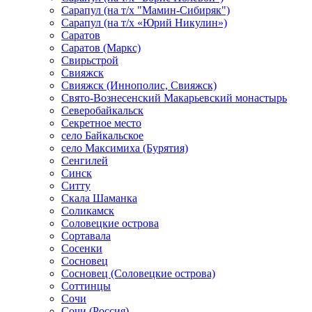
Сарапул (на т/х "Мамин-Сибиряк")
Сарапул (на т/х «Юрий Никулин»)
Саратов
Саратов (Маркс)
Свирьстрой
Свияжск
Свияжск (Иннополис, Свияжск)
Свято-Вознесенский Макарьевский монастырь
Северобайкальск
Секретное место
село Байкальское
село Максимиха (Бурятия)
Сенгилей
Синск
Ситту
Скала Шаманка
Соликамск
Соловецкие острова
Сортавала
Сосенки
Сосновец
Сосновец (Соловецкие острова)
Соттинцы
Сочи
Сочи (Россия)