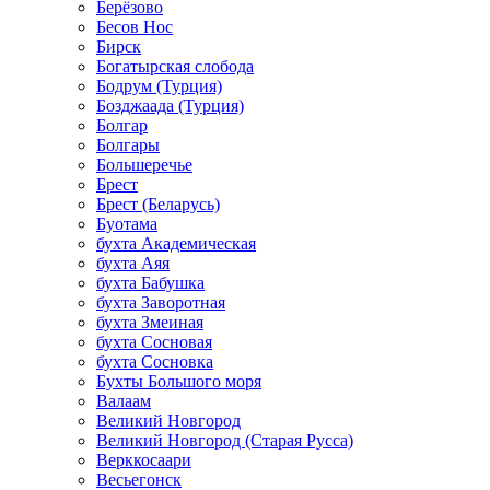
Берёзово
Бесов Нос
Бирск
Богатырская слобода
Бодрум (Турция)
Бозджаада (Турция)
Болгар
Болгары
Большеречье
Брест
Брест (Беларусь)
Буотама
бухта Академическая
бухта Аяя
бухта Бабушка
бухта Заворотная
бухта Змеиная
бухта Сосновая
бухта Сосновка
Бухты Большого моря
Валаам
Великий Новгород
Великий Новгород (Старая Русса)
Верккосаари
Весьегонск