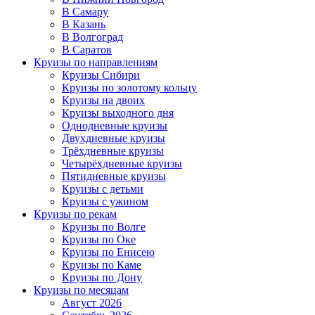
В Самару
В Казань
В Волгоград
В Саратов
Круизы по направлениям
Круизы Сибири
Круизы по золотому кольцу
Круизы на двоих
Круизы выходного дня
Однодневные круизы
Двухдневные круизы
Трёхдневные круизы
Четырёхдневные круизы
Пятидневные круизы
Круизы с детьми
Круизы с ужином
Круизы по рекам
Круизы по Волге
Круизы по Оке
Круизы по Енисею
Круизы по Каме
Круизы по Дону
Круизы по месяцам
Август 2026