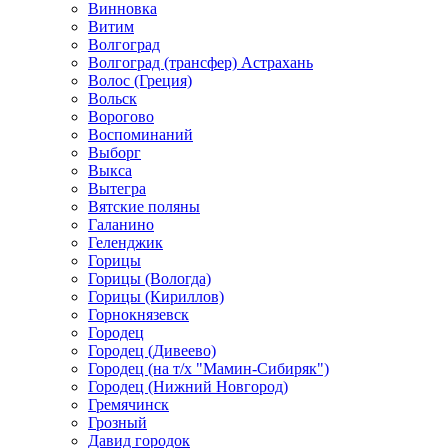
Винновка
Витим
Волгоград
Волгоград (трансфер) Астрахань
Волос (Греция)
Вольск
Ворогово
Воспоминаний
Выборг
Выкса
Вытегра
Вятские поляны
Галанино
Геленджик
Горицы
Горицы (Вологда)
Горицы (Кириллов)
Горнокнязевск
Городец
Городец (Дивеево)
Городец (на т/х "Мамин-Сибиряк")
Городец (Нижний Новгород)
Гремячинск
Грозный
Давид городок