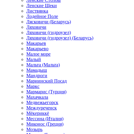
Ленские Столбы
Ленские Щеки
Листвянка
Лодейное Поле
Лясковичи (Беларусь)
Ляховичи
Ляховичи (гидроузел)
Ляховичи (гидроузел) (Беларусь)
Макарьев
Макарьево
Малое море
Малый
Мальта (Мальта)
Мамадыш
Мандроги
Мариинский Посад
Маркс
Мармарис (Турция)
Махачкала
Медвежьегорск
Междуреченск
Мёкериккё
Мессина (Италия)
Миконос (Греция)
Мозырь