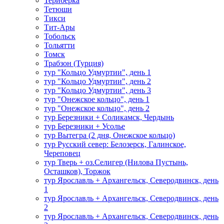
Териберка
Тетюши
Тикси
Тит-Ары
Тобольск
Тольятти
Томск
Трабзон (Турция)
тур "Кольцо Удмуртии", день 1
тур "Кольцо Удмуртии", день 2
тур "Кольцо Удмуртии", день 3
тур "Онежское кольцо", день 1
тур "Онежское кольцо", день 2
тур Березники + Соликамск, Чердынь
тур Березники + Усолье
тур Вытегра (2 дня, Онежское кольцо)
тур Русский север: Белозерск, Галинское,
Череповец
тур Тверь + оз.Селигер (Нилова Пустынь,
Осташков), Торжок
тур Ярославль + Архангельск, Северодвинск, день
1
тур Ярославль + Архангельск, Северодвинск, день
2
тур Ярославль + Архангельск, Северодвинск, день