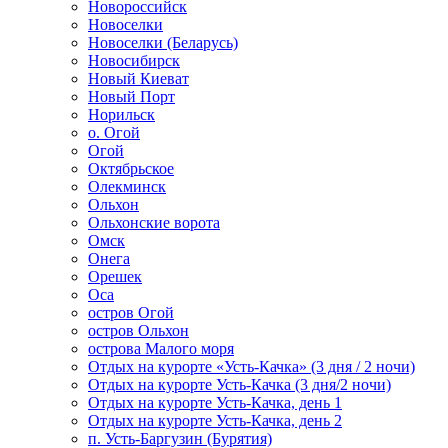
Новороссийск
Новоселки
Новоселки (Беларусь)
Новосибирск
Новый Киеват
Новый Порт
Норильск
о. Огой
Огой
Октябрьское
Олекминск
Ольхон
Ольхонские ворота
Омск
Онега
Орешек
Оса
остров Огой
остров Ольхон
острова Малого моря
Отдых на курорте «Усть-Качка» (3 дня / 2 ночи)
Отдых на курорте Усть-Качка (3 дня/2 ночи)
Отдых на курорте Усть-Качка, день 1
Отдых на курорте Усть-Качка, день 2
п. Усть-Баргузин (Бурятия)