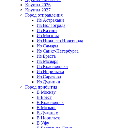
Круизы 2026
Круизы 2027
Город отправления
Из Астрахани
Из Волгограда
Из Казани
Из Москвы
Из Нижнего Новгорода
Из Самары
Из Санкт-Петербурга
Из Бреста
Из Мозыря
Из Красноярска
Из Норильска
Из Саратова
Из Дудинки
Город прибытия
В Москву
В Брест
В Красноярск
В Мозырь
В Дудинку
В Норильск
В Уфу