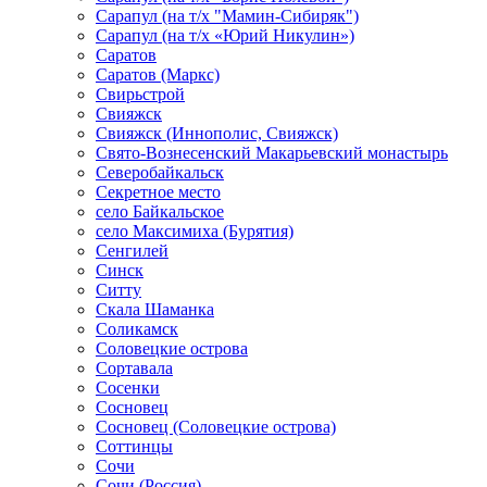
Сарапул (на т/х "Мамин-Сибиряк")
Сарапул (на т/х «Юрий Никулин»)
Саратов
Саратов (Маркс)
Свирьстрой
Свияжск
Свияжск (Иннополис, Свияжск)
Свято-Вознесенский Макарьевский монастырь
Северобайкальск
Секретное место
село Байкальское
село Максимиха (Бурятия)
Сенгилей
Синск
Ситту
Скала Шаманка
Соликамск
Соловецкие острова
Сортавала
Сосенки
Сосновец
Сосновец (Соловецкие острова)
Соттинцы
Сочи
Сочи (Россия)