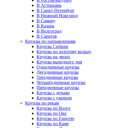
В Ростов-на-Дону
В Астрахань
В Санкт-Петербург
В Нижний Новгород
В Самару
В Казань
В Волгоград
В Саратов
Круизы по направлениям
Круизы Сибири
Круизы по золотому кольцу
Круизы на двоих
Круизы выходного дня
Однодневные круизы
Двухдневные круизы
Трёхдневные круизы
Четырёхдневные круизы
Пятидневные круизы
Круизы с детьми
Круизы с ужином
Круизы по рекам
Круизы по Волге
Круизы по Оке
Круизы по Енисею
Круизы по Каме