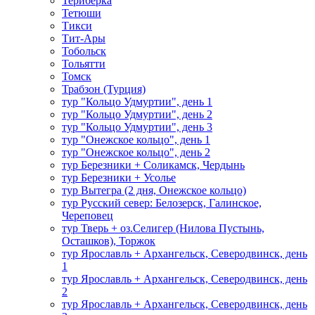
Териберка
Тетюши
Тикси
Тит-Ары
Тобольск
Тольятти
Томск
Трабзон (Турция)
тур "Кольцо Удмуртии", день 1
тур "Кольцо Удмуртии", день 2
тур "Кольцо Удмуртии", день 3
тур "Онежское кольцо", день 1
тур "Онежское кольцо", день 2
тур Березники + Соликамск, Чердынь
тур Березники + Усолье
тур Вытегра (2 дня, Онежское кольцо)
тур Русский север: Белозерск, Галинское,
Череповец
тур Тверь + оз.Селигер (Нилова Пустынь,
Осташков), Торжок
тур Ярославль + Архангельск, Северодвинск, день
1
тур Ярославль + Архангельск, Северодвинск, день
2
тур Ярославль + Архангельск, Северодвинск, день