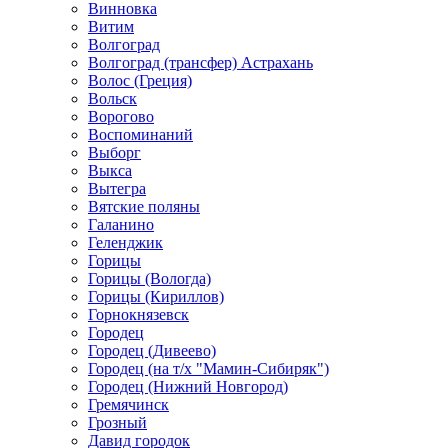
Винновка
Витим
Волгоград
Волгоград (трансфер) Астрахань
Волос (Греция)
Вольск
Ворогово
Воспоминаний
Выборг
Выкса
Вытегра
Вятские поляны
Галанино
Геленджик
Горицы
Горицы (Вологда)
Горицы (Кириллов)
Горнокнязевск
Городец
Городец (Дивеево)
Городец (на т/х "Мамин-Сибиряк")
Городец (Нижний Новгород)
Гремячинск
Грозный
Давид городок