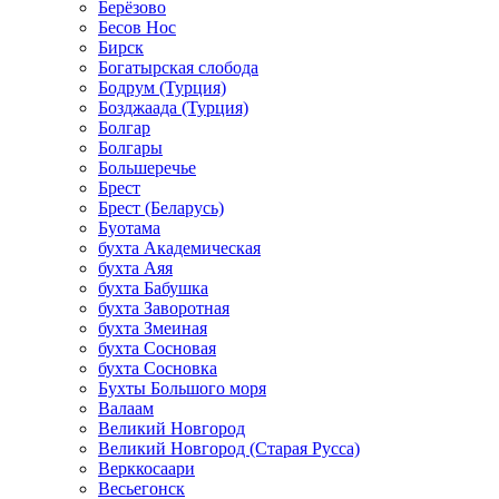
Берёзово
Бесов Нос
Бирск
Богатырская слобода
Бодрум (Турция)
Бозджаада (Турция)
Болгар
Болгары
Большеречье
Брест
Брест (Беларусь)
Буотама
бухта Академическая
бухта Аяя
бухта Бабушка
бухта Заворотная
бухта Змеиная
бухта Сосновая
бухта Сосновка
Бухты Большого моря
Валаам
Великий Новгород
Великий Новгород (Старая Русса)
Верккосаари
Весьегонск