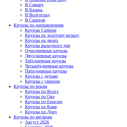
В Самару
В Казань
В Волгоград
В Саратов
Круизы по направлениям
Круизы Сибири
Круизы по золотому кольцу
Круизы на двоих
Круизы выходного дня
Однодневные круизы
Двухдневные круизы
Трёхдневные круизы
Четырёхдневные круизы
Пятидневные круизы
Круизы с детьми
Круизы с ужином
Круизы по рекам
Круизы по Волге
Круизы по Оке
Круизы по Енисею
Круизы по Каме
Круизы по Дону
Круизы по месяцам
Август 2026