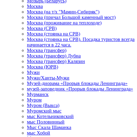
Мозырь (Беларусь)
Москва
Москва (на т/х "Мамин-Сибиряк")
Москва (причал Большой каменный мост)
Москва (проживание на теплоходе)
Москва (СРВ)
Москва (стоянка на СРВ)
Москва (стоянка на СРВ). Посадка туристов всегда
начинается в 22 часа.
Москва (трансфер)
Москва (трансфер) Дубна
Москва (трансфер) Калязин
Москва (ЮРВ)
Мужи
Мужи/Ханты-Мужи
Музей-диорама «Прорыв блокады Ленинграда»
музей-заповедник «Прорыв блокады Ленинграда»
Мурманск
Муром
Муром (Выкса)
Муромский мыс
мыс Котельниковский
мыс Половинный
Мыс Скала Шаманка
мыс Хобой