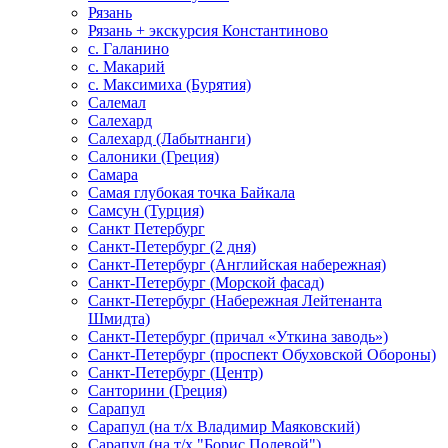
Рязань
Рязань + экскурсия Константиново
с. Галанино
с. Макарий
с. Максимиха (Бурятия)
Салемал
Салехард
Салехард (Лабытнанги)
Салоники (Греция)
Самара
Самая глубокая точка Байкала
Самсун (Турция)
Санкт Петербург
Санкт-Петербург (2 дня)
Санкт-Петербург (Английская набережная)
Санкт-Петербург (Морской фасад)
Санкт-Петербург (Набережная Лейтенанта
Шмидта)
Санкт-Петербург (причал «Уткина заводь»)
Санкт-Петербург (проспект Обуховской Обороны)
Санкт-Петербург (Центр)
Санторини (Греция)
Сарапул
Сарапул (на т/х Владимир Маяковский)
Сарапул (на т/х "Борис Полевой")