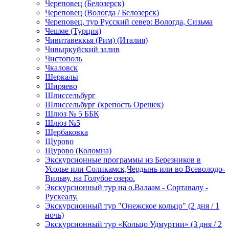
Череповец (Белозерск)
Череповец (Вологда / Белозерск)
Череповец, тур Русский север: Вологда, Сизьма
Чешме (Турция)
Чивитавеккья (Рим) (Италия)
Чивыркуйский залив
Чистополь
Чкаловск
Шеркалы
Ширяево
Шлиссельбург
Шлиссельбург (крепость Орешек)
Шлюз № 5 ББК
Шлюз №5
Щербаковка
Щурово
Щурово (Коломна)
Экскурсионные программы из Березников в
Усолье или Соликамск,Чердынь или во Всеволодо-
Вильву, на Голубое озеро.
Экскурсионный тур на о.Валаам - Сортавалу -
Рускеалу.
Экскурсионный тур "Онежское кольцо" (2 дня / 1
ночь)
Экскурсионный тур «Кольцо Удмуртии» (3 дня / 2