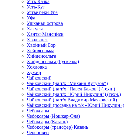
Усть-Качка
Усть-Кут
Устье реки Ура
Уфа
Ушканьи острова
Хакусы
Ханты-Мансийск
Хвалынск
Хвойный Бор
Хейнясенмаа
Хийденсельга
Хийденсельга (Рускеала)
Хохловка
Хужир
Чайковский
Чайковский (на т/х "Михаил Кутузов")
Чайковский (на т/х "Павел Бажов") (техн.)
Чайковский (на т/х "Юрий Никулин") (техн.)
Чайковский (на т/х Владимир Маяковский)
Чайковский (посадка на т/х «Юрий Никулин»)
Чебоксары
Чебоксары (Йошкар-Ола)
Чебоксары (Казань)
Чебоксары (трансфер) Казань
Череповец