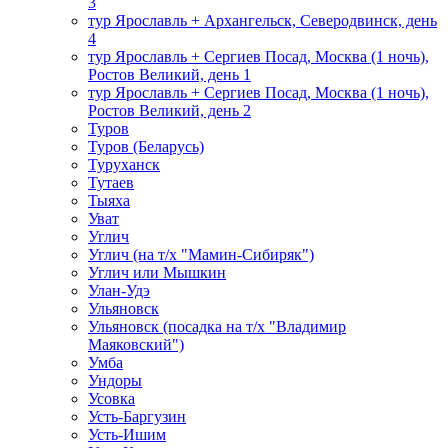
3
тур Ярославль + Архангельск, Северодвинск, день
4
тур Ярославль + Сергиев Посад, Москва (1 ночь),
Ростов Великий, день 1
тур Ярославль + Сергиев Посад, Москва (1 ночь),
Ростов Великий, день 2
Туров
Туров (Беларусь)
Туруханск
Тутаев
Тыяха
Уват
Углич
Углич (на т/х "Мамин-Сибиряк")
Углич или Мышкин
Улан-Удэ
Ульяновск
Ульяновск (посадка на т/х "Владимир
Маяковский")
Умба
Ундоры
Усовка
Усть-Баргузин
Усть-Ишим