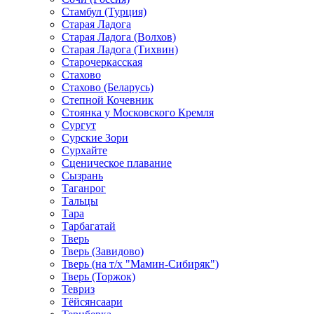
Стамбул (Турция)
Старая Ладога
Старая Ладога (Волхов)
Старая Ладога (Тихвин)
Старочеркасская
Стахово
Стахово (Беларусь)
Степной Кочевник
Стоянка у Московского Кремля
Сургут
Сурские Зори
Сурхайте
Сценическое плавание
Сызрань
Таганрог
Тальцы
Тара
Тарбагатай
Тверь
Тверь (Завидово)
Тверь (на т/х "Мамин-Сибиряк")
Тверь (Торжок)
Тевриз
Тёйсянсаари