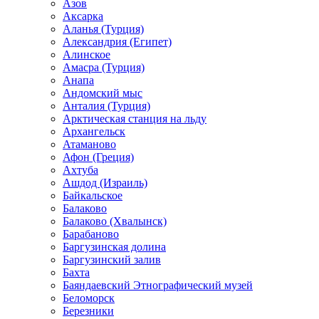
Азов
Аксарка
Аланья (Турция)
Александрия (Египет)
Алинское
Амасра (Турция)
Анапа
Андомский мыс
Анталия (Турция)
Арктическая станция на льду
Архангельск
Атаманово
Афон (Греция)
Ахтуба
Ашдод (Израиль)
Байкальское
Балаково
Балаково (Хвалынск)
Барабаново
Баргузинская долина
Баргузинский залив
Бахта
Баяндаевский Этнографический музей
Беломорск
Березники