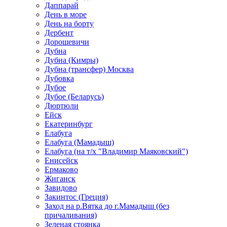
Даппарай
День в море
День на борту
Дербент
Дорошевичи
Дубна
Дубна (Кимры)
Дубна (трансфер) Москва
Дубовка
Дубое
Дубое (Беларусь)
Дюртюли
Ейск
Екатеринбург
Елабуга
Елабуга (Мамадыш)
Елабуга (на т/х "Владимир Маяковский")
Енисейск
Ермаково
Жиганск
Завидово
Закинтос (Греция)
Заход на р.Вятка до г.Мамадыш (без
причаливания)
Зеленая стоянка