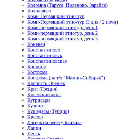
Коломна (Таруса, Поленово, Зарайск)
Колпашево
Коми-Пермяцкий этно-тур
Коми-Пермяцкий этно-тур (3 дня / 2 ночи)
Коми-пермяцкий этнотур, день 1
Коми-пермяцкий этнотур, день 2
Коми-пермяцкий этнотур, день 3
Коневец
Константиново
Константиновск
Константиновская
Коприно
Кострома
Кострома (на т/х "Мамин-Сибиряк")
Крепость Орешек
Крит (Греция)
Крымский мост
Кугрисари
Кузино
Кушадасы (Турция)
Кюсюр
Лагерь на берегу Байкала
Лаппи
Ленск