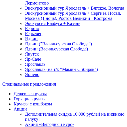
Лермонтово
Экскурсионный тур Ярославль + Вятское, Вологда
Экскурсионный тур Ярославль + Сергиев Посад,
Москва (1 ночь), Ростов Великий - Кострома
Экскурсия Елабуга + Казань
Юрино
Юрьевец
Ядрин
Ядрин ("Васильсурская Слобода")
Ядрин (Васильсурская Слобода)
Якутск
Яр-Сале
Ярославль
Ярославль (на т/х "Мамин-Сибиряк")
Ярцево
Специальные предложения
Дешевые круизы
Горящие круизы
Круизы с кэшбэком
Акции
Дополнительная скидка 10 000 рублей на нижнюю
палубу!
Акция «Выгодный курс»