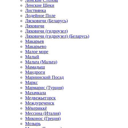
Ленские Столбы
Ленские Щеки
Листвянка
Лодейное Поле
Лясковичи (Беларусь)
Ляховичи
Ляховичи (гидроузел)
Ляховичи (гидроузел) (Беларусь)
Макарьев
Макарьево
Малое море
Малый
Мальта (Мальта)
Мамадыш
Мандроги
Мариинский Посад
Маркс
Мармарис (Турция)
Махачкала
Медвежьегорск
Междуреченск
Мёкериккё
Мессина (Италия)
Миконос (Греция)
Мозырь