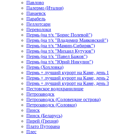
Павлово
Палермо (Италия)
Панаевск
Парабель
Пеллотсари
Переволоки
Пермь (на т/х "Борис Полевой")
Пермь (на т/х "Владимир Маяковский")
Пермь (на т/х "Мамин-Сибиряк")
Пермь (на т/х "Михаил Кутузов")
Пермь (на т/х "Павел Бажов")
Пермь (на т/х "Юрий Никулин")
Пермь (Хохловка)
Пермь + лучший курорт на Каме, день 1
Пермь + лучший курорт на Каме, день 2
Пермь + лучший курорт на Каме, день 3
Пестовское водохранилище
Петрозаводск
Петрозаводск (Соловецкие острова)
Петрозаводск (Соловки)
Пинск
Пинск (Беларусь)
Пирей (Греция)
Плато Путорана
Плес