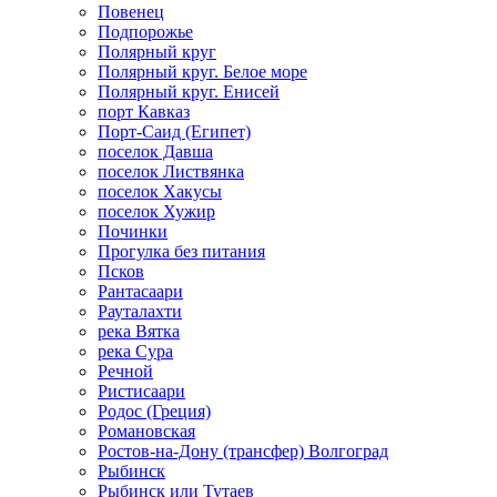
Повенец
Подпорожье
Полярный круг
Полярный круг. Белое море
Полярный круг. Енисей
порт Кавказ
Порт-Саид (Египет)
поселок Давша
поселок Листвянка
поселок Хакусы
поселок Хужир
Починки
Прогулка без питания
Псков
Рантасаари
Рауталахти
река Вятка
река Сура
Речной
Ристисаари
Родос (Греция)
Романовская
Ростов-на-Дону (трансфер) Волгоград
Рыбинск
Рыбинск или Тутаев