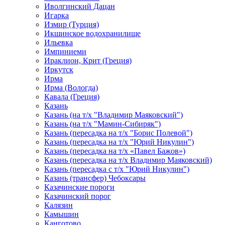
Иволгинский Дацан
Игарка
Измир (Турция)
Икшинское водохранилище
Ильевка
Импиниеми
Ираклион, Крит (Греция)
Иркутск
Ирма
Ирма (Вологда)
Кавала (Греция)
Казань
Казань (на т/х "Владимир Маяковский")
Казань (на т/х "Мамин-Сибиряк")
Казань (пересадка на т/х "Борис Полевой")
Казань (пересадка на т/х "Юрий Никулин")
Казань (пересадка на т/х «Павел Бажов»)
Казань (пересадка на т/х Владимир Маяковский)
Казань (пересадка с т/х "Юрий Никулин")
Казань (трансфер) Чебоксары
Казачинские пороги
Казачинский порог
Калязин
Камышин
Канготово