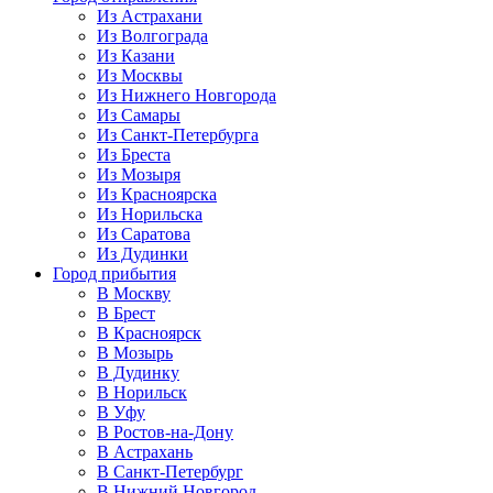
Из Астрахани
Из Волгограда
Из Казани
Из Москвы
Из Нижнего Новгорода
Из Самары
Из Санкт-Петербурга
Из Бреста
Из Мозыря
Из Красноярска
Из Норильска
Из Саратова
Из Дудинки
Город прибытия
В Москву
В Брест
В Красноярск
В Мозырь
В Дудинку
В Норильск
В Уфу
В Ростов-на-Дону
В Астрахань
В Санкт-Петербург
В Нижний Новгород