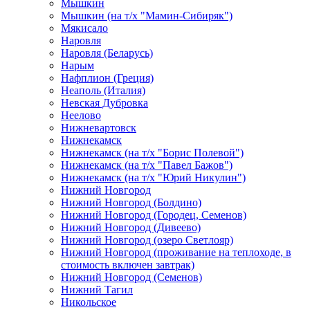
Мышкин
Мышкин (на т/х "Мамин-Сибиряк")
Мякисало
Наровля
Наровля (Беларусь)
Нарым
Нафплион (Греция)
Неаполь (Италия)
Невская Дубровка
Неелово
Нижневартовск
Нижнекамск
Нижнекамск (на т/х "Борис Полевой")
Нижнекамск (на т/х "Павел Бажов")
Нижнекамск (на т/х "Юрий Никулин")
Нижний Новгород
Нижний Новгород (Болдино)
Нижний Новгород (Городец, Семенов)
Нижний Новгород (Дивеево)
Нижний Новгород (озеро Светлояр)
Нижний Новгород (проживание на теплоходе, в
стоимость включен завтрак)
Нижний Новгород (Семенов)
Нижний Тагил
Никольское