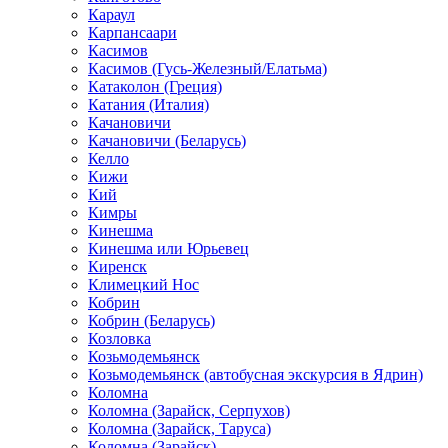
Караул
Карпансаари
Касимов
Касимов (Гусь-Железный/Елатьма)
Катаколон (Греция)
Катания (Италия)
Качановичи
Качановичи (Беларусь)
Келло
Кижи
Кий
Кимры
Кинешма
Кинешма или Юрьевец
Киренск
Климецкий Нос
Кобрин
Кобрин (Беларусь)
Козловка
Козьмодемьянск
Козьмодемьянск (автобусная экскурсия в Ядрин)
Коломна
Коломна (Зарайск, Серпухов)
Коломна (Зарайск, Таруса)
Коломна (Зарайск)