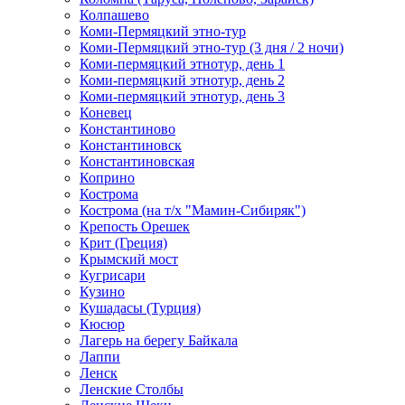
Колпашево
Коми-Пермяцкий этно-тур
Коми-Пермяцкий этно-тур (3 дня / 2 ночи)
Коми-пермяцкий этнотур, день 1
Коми-пермяцкий этнотур, день 2
Коми-пермяцкий этнотур, день 3
Коневец
Константиново
Константиновск
Константиновская
Коприно
Кострома
Кострома (на т/х "Мамин-Сибиряк")
Крепость Орешек
Крит (Греция)
Крымский мост
Кугрисари
Кузино
Кушадасы (Турция)
Кюсюр
Лагерь на берегу Байкала
Лаппи
Ленск
Ленские Столбы