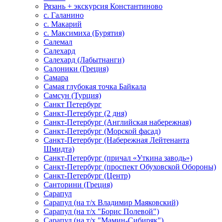
Рязань + экскурсия Константиново
с. Галанино
с. Макарий
с. Максимиха (Бурятия)
Салемал
Салехард
Салехард (Лабытнанги)
Салоники (Греция)
Самара
Самая глубокая точка Байкала
Самсун (Турция)
Санкт Петербург
Санкт-Петербург (2 дня)
Санкт-Петербург (Английская набережная)
Санкт-Петербург (Морской фасад)
Санкт-Петербург (Набережная Лейтенанта
Шмидта)
Санкт-Петербург (причал «Уткина заводь»)
Санкт-Петербург (проспект Обуховской Обороны)
Санкт-Петербург (Центр)
Санторини (Греция)
Сарапул
Сарапул (на т/х Владимир Маяковский)
Сарапул (на т/х "Борис Полевой")
Сарапул (на т/х "Мамин-Сибиряк")