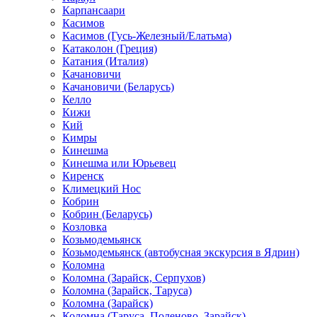
Карпансаари
Касимов
Касимов (Гусь-Железный/Елатьма)
Катаколон (Греция)
Катания (Италия)
Качановичи
Качановичи (Беларусь)
Келло
Кижи
Кий
Кимры
Кинешма
Кинешма или Юрьевец
Киренск
Климецкий Нос
Кобрин
Кобрин (Беларусь)
Козловка
Козьмодемьянск
Козьмодемьянск (автобусная экскурсия в Ядрин)
Коломна
Коломна (Зарайск, Серпухов)
Коломна (Зарайск, Таруса)
Коломна (Зарайск)
Коломна (Таруса, Поленово, Зарайск)