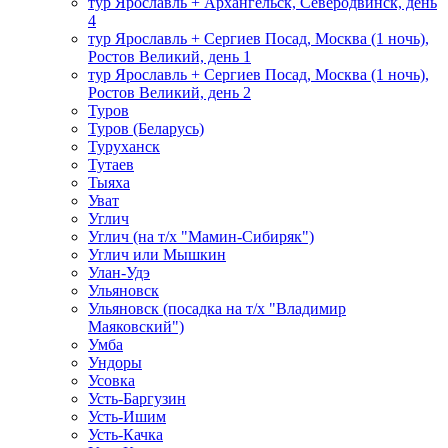
тур Ярославль + Архангельск, Северодвинск, день
4
тур Ярославль + Сергиев Посад, Москва (1 ночь),
Ростов Великий, день 1
тур Ярославль + Сергиев Посад, Москва (1 ночь),
Ростов Великий, день 2
Туров
Туров (Беларусь)
Туруханск
Тутаев
Тыяха
Уват
Углич
Углич (на т/х "Мамин-Сибиряк")
Углич или Мышкин
Улан-Удэ
Ульяновск
Ульяновск (посадка на т/х "Владимир
Маяковский")
Умба
Ундоры
Усовка
Усть-Баргузин
Усть-Ишим
Усть-Качка