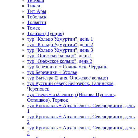
Тетюши
Тикси
Тит-Ары
Тобольск
Тольятти
Томск
Трабзон (Турция)
тур "Кольцо Удмуртии", день 1
тур "Кольцо Удмуртии", день 2
тур "Кольцо Удмуртии", день 3
тур "Онежское кольцо", день 1
тур "Онежское кольцо", день 2
тур Березники + Соликамск, Чердынь
тур Березники + Усолье
тур Вытегра (2 дня, Онежское кольцо)
тур Русский север: Белозерск, Галинское,
Череповец
тур Тверь + оз.Селигер (Нилова Пустынь,
Осташков), Торжок
тур Ярославль + Архангельск, Северодвинск, день
1
тур Ярославль + Архангельск, Северодвинск, день
2
тур Ярославль + Архангельск, Северодвинск, день
3