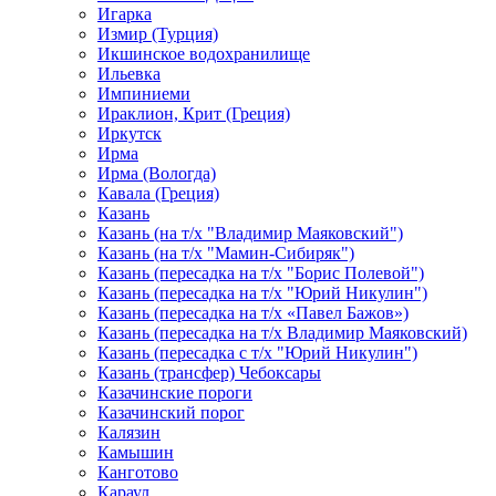
Игарка
Измир (Турция)
Икшинское водохранилище
Ильевка
Импиниеми
Ираклион, Крит (Греция)
Иркутск
Ирма
Ирма (Вологда)
Кавала (Греция)
Казань
Казань (на т/х "Владимир Маяковский")
Казань (на т/х "Мамин-Сибиряк")
Казань (пересадка на т/х "Борис Полевой")
Казань (пересадка на т/х "Юрий Никулин")
Казань (пересадка на т/х «Павел Бажов»)
Казань (пересадка на т/х Владимир Маяковский)
Казань (пересадка с т/х "Юрий Никулин")
Казань (трансфер) Чебоксары
Казачинские пороги
Казачинский порог
Калязин
Камышин
Канготово
Караул