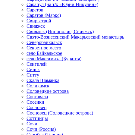
Сарапул (на т/х «Юрий Никулин»)
Саратов
Саратов (Маркс)
Свирьстрой
Свияжск
Свияжск (Иннополис, Свияжск)
Свято-Вознесенский Макарьевский монастырь
Северобайкальск
Секретное место
село Байкальское
село Максимиха (Бурятия)
Сенгилей
Синск
Ситту
Скала Шаманка
Соликамск
Соловецкие острова
Сортавала
Сосенки
Сосновец
Сосновец (Соловецкие острова)
Соттинцы
Сочи
Сочи (Россия)
Стамбул (Турция)