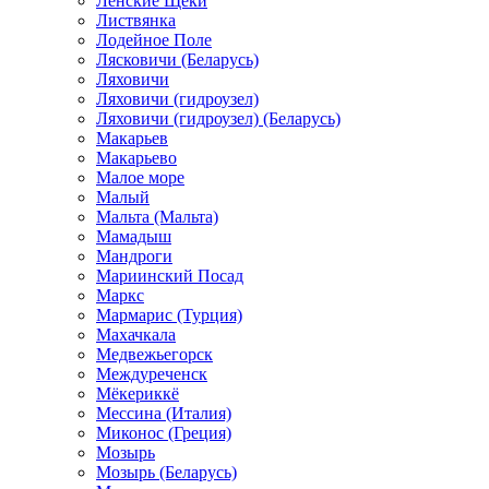
Ленские Щеки
Листвянка
Лодейное Поле
Лясковичи (Беларусь)
Ляховичи
Ляховичи (гидроузел)
Ляховичи (гидроузел) (Беларусь)
Макарьев
Макарьево
Малое море
Малый
Мальта (Мальта)
Мамадыш
Мандроги
Мариинский Посад
Маркс
Мармарис (Турция)
Махачкала
Медвежьегорск
Междуреченск
Мёкериккё
Мессина (Италия)
Миконос (Греция)
Мозырь
Мозырь (Беларусь)