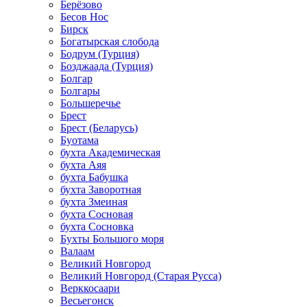
Берёзово
Бесов Нос
Бирск
Богатырская слобода
Бодрум (Турция)
Бозджаада (Турция)
Болгар
Болгары
Большеречье
Брест
Брест (Беларусь)
Буотама
бухта Академическая
бухта Аяя
бухта Бабушка
бухта Заворотная
бухта Змеиная
бухта Сосновая
бухта Сосновка
Бухты Большого моря
Валаам
Великий Новгород
Великий Новгород (Старая Русса)
Верккосаари
Весьегонск