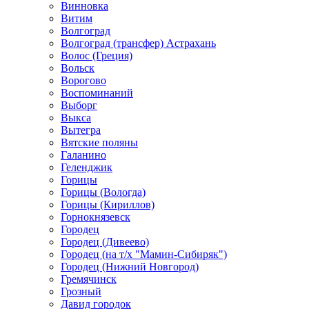
Винновка
Витим
Волгоград
Волгоград (трансфер) Астрахань
Волос (Греция)
Вольск
Ворогово
Воспоминаний
Выборг
Выкса
Вытегра
Вятские поляны
Галанино
Геленджик
Горицы
Горицы (Вологда)
Горицы (Кириллов)
Горнокнязевск
Городец
Городец (Дивеево)
Городец (на т/х "Мамин-Сибиряк")
Городец (Нижний Новгород)
Гремячинск
Грозный
Давид городок