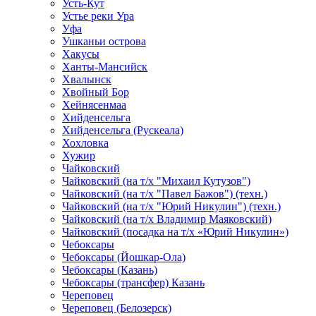
Усть-Кут
Устье реки Ура
Уфа
Ушканьи острова
Хакусы
Ханты-Мансийск
Хвалынск
Хвойный Бор
Хейнясенмаа
Хийденсельга
Хийденсельга (Рускеала)
Хохловка
Хужир
Чайковский
Чайковский (на т/х "Михаил Кутузов")
Чайковский (на т/х "Павел Бажов") (техн.)
Чайковский (на т/х "Юрий Никулин") (техн.)
Чайковский (на т/х Владимир Маяковский)
Чайковский (посадка на т/х «Юрий Никулин»)
Чебоксары
Чебоксары (Йошкар-Ола)
Чебоксары (Казань)
Чебоксары (трансфер) Казань
Череповец
Череповец (Белозерск)