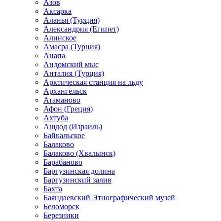
Азов
Аксарка
Аланья (Турция)
Александрия (Египет)
Алинское
Амасра (Турция)
Анапа
Андомский мыс
Анталия (Турция)
Арктическая станция на льду
Архангельск
Атаманово
Афон (Греция)
Ахтуба
Ашдод (Израиль)
Байкальское
Балаково
Балаково (Хвалынск)
Барабаново
Баргузинская долина
Баргузинский залив
Бахта
Баяндаевский Этнографический музей
Беломорск
Березники