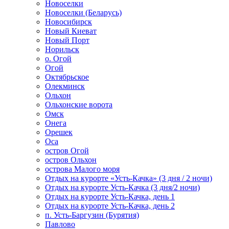
Новоселки
Новоселки (Беларусь)
Новосибирск
Новый Киеват
Новый Порт
Норильск
о. Огой
Огой
Октябрьское
Олекминск
Ольхон
Ольхонские ворота
Омск
Онега
Орешек
Оса
остров Огой
остров Ольхон
острова Малого моря
Отдых на курорте «Усть-Качка» (3 дня / 2 ночи)
Отдых на курорте Усть-Качка (3 дня/2 ночи)
Отдых на курорте Усть-Качка, день 1
Отдых на курорте Усть-Качка, день 2
п. Усть-Баргузин (Бурятия)
Павлово