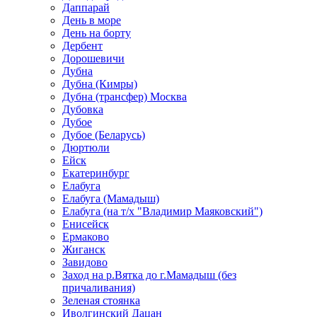
Даппарай
День в море
День на борту
Дербент
Дорошевичи
Дубна
Дубна (Кимры)
Дубна (трансфер) Москва
Дубовка
Дубое
Дубое (Беларусь)
Дюртюли
Ейск
Екатеринбург
Елабуга
Елабуга (Мамадыш)
Елабуга (на т/х "Владимир Маяковский")
Енисейск
Ермаково
Жиганск
Завидово
Заход на р.Вятка до г.Мамадыш (без
причаливания)
Зеленая стоянка
Иволгинский Дацан