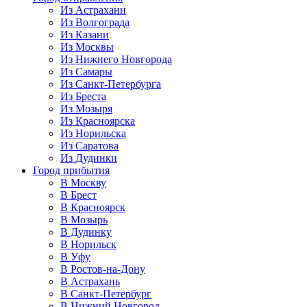
Из Астрахани
Из Волгограда
Из Казани
Из Москвы
Из Нижнего Новгорода
Из Самары
Из Санкт-Петербурга
Из Бреста
Из Мозыря
Из Красноярска
Из Норильска
Из Саратова
Из Дудинки
Город прибытия
В Москву
В Брест
В Красноярск
В Мозырь
В Дудинку
В Норильск
В Уфу
В Ростов-на-Дону
В Астрахань
В Санкт-Петербург
В Нижний Новгород