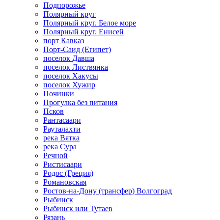
Подпорожье
Полярный круг
Полярный круг. Белое море
Полярный круг. Енисей
порт Кавказ
Порт-Саид (Египет)
поселок Давша
поселок Листвянка
поселок Хакусы
поселок Хужир
Починки
Прогулка без питания
Псков
Рантасаари
Рауталахти
река Вятка
река Сура
Речной
Ристисаари
Родос (Греция)
Романовская
Ростов-на-Дону (трансфер) Волгоград
Рыбинск
Рыбинск или Тутаев
Рязань