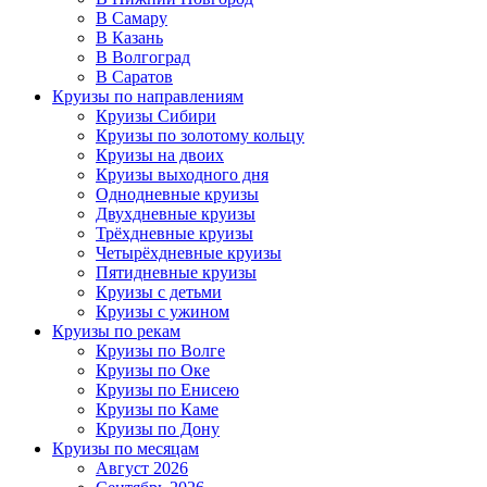
В Самару
В Казань
В Волгоград
В Саратов
Круизы по направлениям
Круизы Сибири
Круизы по золотому кольцу
Круизы на двоих
Круизы выходного дня
Однодневные круизы
Двухдневные круизы
Трёхдневные круизы
Четырёхдневные круизы
Пятидневные круизы
Круизы с детьми
Круизы с ужином
Круизы по рекам
Круизы по Волге
Круизы по Оке
Круизы по Енисею
Круизы по Каме
Круизы по Дону
Круизы по месяцам
Август 2026