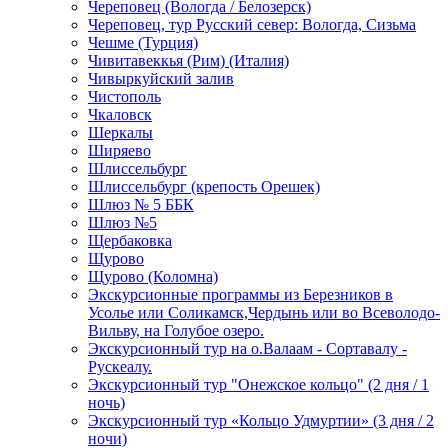
Череповец (Вологда / Белозерск)
Череповец, тур Русский север: Вологда, Сизьма
Чешме (Турция)
Чивитавеккья (Рим) (Италия)
Чивыркуйский залив
Чистополь
Чкаловск
Шеркалы
Ширяево
Шлиссельбург
Шлиссельбург (крепость Орешек)
Шлюз № 5 ББК
Шлюз №5
Щербаковка
Щурово
Щурово (Коломна)
Экскурсионные программы из Березников в
Усолье или Соликамск,Чердынь или во Всеволодо-
Вильву, на Голубое озеро.
Экскурсионный тур на о.Валаам - Сортавалу -
Рускеалу.
Экскурсионный тур "Онежское кольцо" (2 дня / 1
ночь)
Экскурсионный тур «Кольцо Удмуртии» (3 дня / 2
ночи)