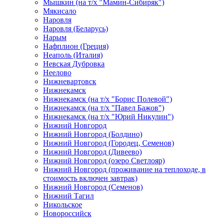
Мышкин (на т/х "Мамин-Сибиряк")
Мякисало
Наровля
Наровля (Беларусь)
Нарым
Нафплион (Греция)
Неаполь (Италия)
Невская Дубровка
Неелово
Нижневартовск
Нижнекамск
Нижнекамск (на т/х "Борис Полевой")
Нижнекамск (на т/х "Павел Бажов")
Нижнекамск (на т/х "Юрий Никулин")
Нижний Новгород
Нижний Новгород (Болдино)
Нижний Новгород (Городец, Семенов)
Нижний Новгород (Дивеево)
Нижний Новгород (озеро Светлояр)
Нижний Новгород (проживание на теплоходе, в
стоимость включен завтрак)
Нижний Новгород (Семенов)
Нижний Тагил
Никольское
Новороссийск