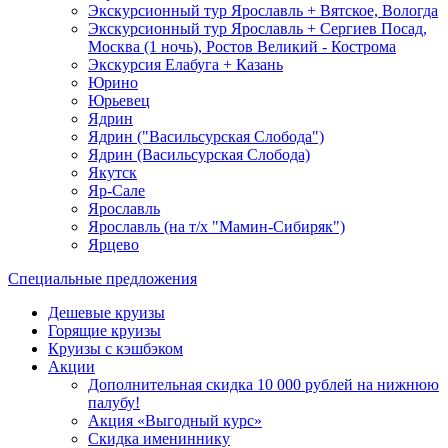
Экскурсионный тур Ярославль + Вятское, Вологда
Экскурсионный тур Ярославль + Сергиев Посад,
Москва (1 ночь), Ростов Великий - Кострома
Экскурсия Елабуга + Казань
Юрино
Юрьевец
Ядрин
Ядрин ("Васильсурская Слобода")
Ядрин (Васильсурская Слобода)
Якутск
Яр-Сале
Ярославль
Ярославль (на т/х "Мамин-Сибиряк")
Ярцево
Специальные предложения
Дешевые круизы
Горящие круизы
Круизы с кэшбэком
Акции
Дополнительная скидка 10 000 рублей на нижнюю
палубу!
Акция «Выгодный курс»
Скидка имениннику