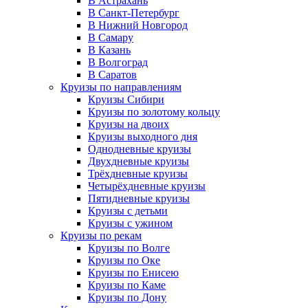
В Астрахань
В Санкт-Петербург
В Нижний Новгород
В Самару
В Казань
В Волгоград
В Саратов
Круизы по направлениям
Круизы Сибири
Круизы по золотому кольцу
Круизы на двоих
Круизы выходного дня
Однодневные круизы
Двухдневные круизы
Трёхдневные круизы
Четырёхдневные круизы
Пятидневные круизы
Круизы с детьми
Круизы с ужином
Круизы по рекам
Круизы по Волге
Круизы по Оке
Круизы по Енисею
Круизы по Каме
Круизы по Дону