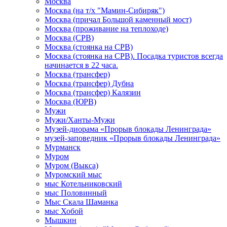
Москва
Москва (на т/х "Мамин-Сибиряк")
Москва (причал Большой каменный мост)
Москва (проживание на теплоходе)
Москва (СРВ)
Москва (стоянка на СРВ)
Москва (стоянка на СРВ). Посадка туристов всегда
начинается в 22 часа.
Москва (трансфер)
Москва (трансфер) Дубна
Москва (трансфер) Калязин
Москва (ЮРВ)
Мужи
Мужи/Ханты-Мужи
Музей-диорама «Прорыв блокады Ленинграда»
музей-заповедник «Прорыв блокады Ленинграда»
Мурманск
Муром
Муром (Выкса)
Муромский мыс
мыс Котельниковский
мыс Половинный
Мыс Скала Шаманка
мыс Хобой
Мышкин