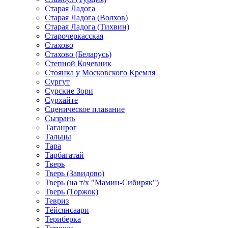
Старая Ладога
Старая Ладога (Волхов)
Старая Ладога (Тихвин)
Старочеркасская
Стахово
Стахово (Беларусь)
Степной Кочевник
Стоянка у Московского Кремля
Сургут
Сурские Зори
Сурхайте
Сценическое плавание
Сызрань
Таганрог
Тальцы
Тара
Тарбагатай
Тверь
Тверь (Завидово)
Тверь (на т/х "Мамин-Сибиряк")
Тверь (Торжок)
Тевриз
Тёйсянсаари
Териберка