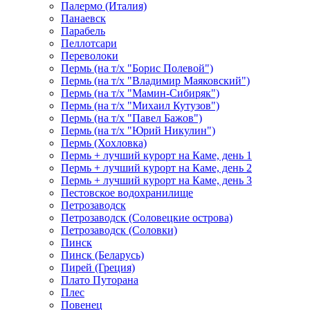
Палермо (Италия)
Панаевск
Парабель
Пеллотсари
Переволоки
Пермь (на т/х "Борис Полевой")
Пермь (на т/х "Владимир Маяковский")
Пермь (на т/х "Мамин-Сибиряк")
Пермь (на т/х "Михаил Кутузов")
Пермь (на т/х "Павел Бажов")
Пермь (на т/х "Юрий Никулин")
Пермь (Хохловка)
Пермь + лучший курорт на Каме, день 1
Пермь + лучший курорт на Каме, день 2
Пермь + лучший курорт на Каме, день 3
Пестовское водохранилище
Петрозаводск
Петрозаводск (Соловецкие острова)
Петрозаводск (Соловки)
Пинск
Пинск (Беларусь)
Пирей (Греция)
Плато Путорана
Плес
Повенец