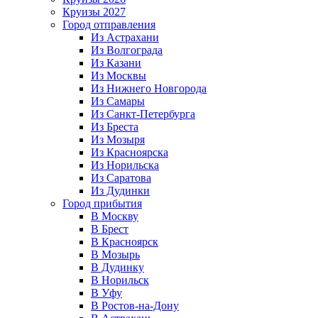
Круизы 2027
Город отправления
Из Астрахани
Из Волгограда
Из Казани
Из Москвы
Из Нижнего Новгорода
Из Самары
Из Санкт-Петербурга
Из Бреста
Из Мозыря
Из Красноярска
Из Норильска
Из Саратова
Из Дудинки
Город прибытия
В Москву
В Брест
В Красноярск
В Мозырь
В Дудинку
В Норильск
В Уфу
В Ростов-на-Дону