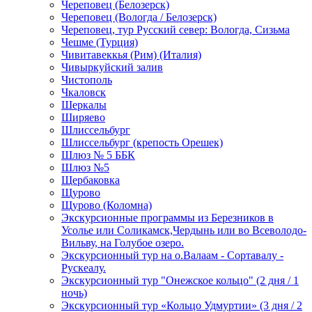
Череповец (Белозерск)
Череповец (Вологда / Белозерск)
Череповец, тур Русский север: Вологда, Сизьма
Чешме (Турция)
Чивитавеккья (Рим) (Италия)
Чивыркуйский залив
Чистополь
Чкаловск
Шеркалы
Ширяево
Шлиссельбург
Шлиссельбург (крепость Орешек)
Шлюз № 5 ББК
Шлюз №5
Щербаковка
Щурово
Щурово (Коломна)
Экскурсионные программы из Березников в
Усолье или Соликамск,Чердынь или во Всеволодо-
Вильву, на Голубое озеро.
Экскурсионный тур на о.Валаам - Сортавалу -
Рускеалу.
Экскурсионный тур "Онежское кольцо" (2 дня / 1
ночь)
Экскурсионный тур «Кольцо Удмуртии» (3 дня / 2