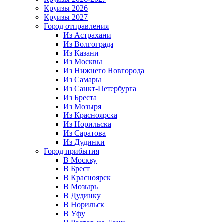
Круизы 2026
Круизы 2027
Город отправления
Из Астрахани
Из Волгограда
Из Казани
Из Москвы
Из Нижнего Новгорода
Из Самары
Из Санкт-Петербурга
Из Бреста
Из Мозыря
Из Красноярска
Из Норильска
Из Саратова
Из Дудинки
Город прибытия
В Москву
В Брест
В Красноярск
В Мозырь
В Дудинку
В Норильск
В Уфу