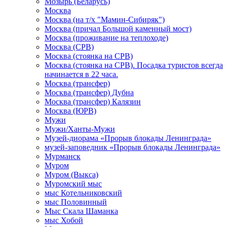
Мозырь (Беларусь)
Москва
Москва (на т/х "Мамин-Сибиряк")
Москва (причал Большой каменный мост)
Москва (проживание на теплоходе)
Москва (СРВ)
Москва (стоянка на СРВ)
Москва (стоянка на СРВ). Посадка туристов всегда
начинается в 22 часа.
Москва (трансфер)
Москва (трансфер) Дубна
Москва (трансфер) Калязин
Москва (ЮРВ)
Мужи
Мужи/Ханты-Мужи
Музей-диорама «Прорыв блокады Ленинграда»
музей-заповедник «Прорыв блокады Ленинграда»
Мурманск
Муром
Муром (Выкса)
Муромский мыс
мыс Котельниковский
мыс Половинный
Мыс Скала Шаманка
мыс Хобой