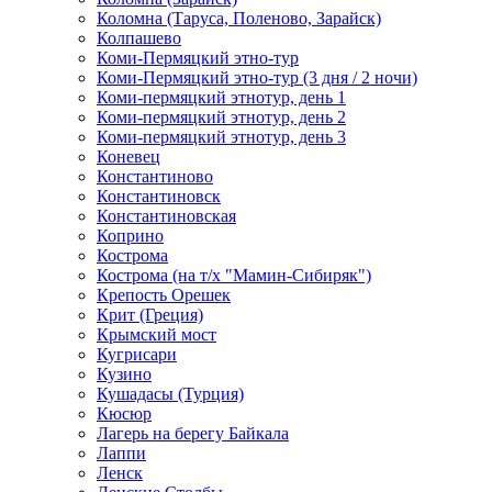
Коломна (Таруса, Поленово, Зарайск)
Колпашево
Коми-Пермяцкий этно-тур
Коми-Пермяцкий этно-тур (3 дня / 2 ночи)
Коми-пермяцкий этнотур, день 1
Коми-пермяцкий этнотур, день 2
Коми-пермяцкий этнотур, день 3
Коневец
Константиново
Константиновск
Константиновская
Коприно
Кострома
Кострома (на т/х "Мамин-Сибиряк")
Крепость Орешек
Крит (Греция)
Крымский мост
Кугрисари
Кузино
Кушадасы (Турция)
Кюсюр
Лагерь на берегу Байкала
Лаппи
Ленск