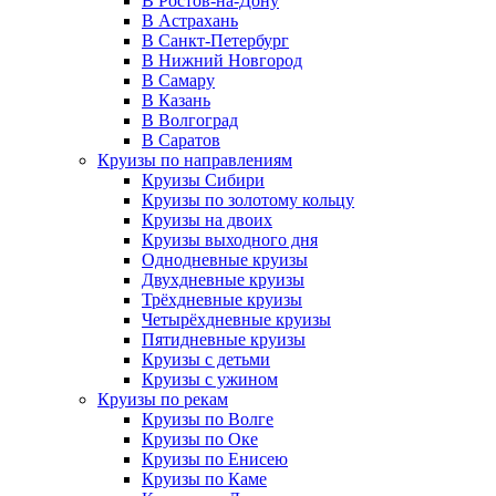
В Ростов-на-Дону
В Астрахань
В Санкт-Петербург
В Нижний Новгород
В Самару
В Казань
В Волгоград
В Саратов
Круизы по направлениям
Круизы Сибири
Круизы по золотому кольцу
Круизы на двоих
Круизы выходного дня
Однодневные круизы
Двухдневные круизы
Трёхдневные круизы
Четырёхдневные круизы
Пятидневные круизы
Круизы с детьми
Круизы с ужином
Круизы по рекам
Круизы по Волге
Круизы по Оке
Круизы по Енисею
Круизы по Каме