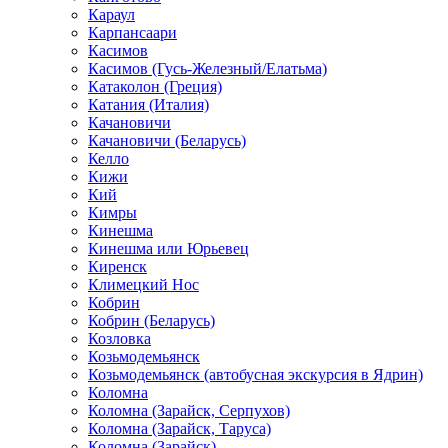
Караул
Карпансаари
Касимов
Касимов (Гусь-Железный/Елатьма)
Катаколон (Греция)
Катания (Италия)
Качановичи
Качановичи (Беларусь)
Келло
Кижи
Кий
Кимры
Кинешма
Кинешма или Юрьевец
Киренск
Климецкий Нос
Кобрин
Кобрин (Беларусь)
Козловка
Козьмодемьянск
Козьмодемьянск (автобусная экскурсия в Ядрин)
Коломна
Коломна (Зарайск, Серпухов)
Коломна (Зарайск, Таруса)
Коломна (Зарайск)