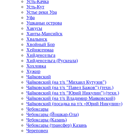
Усть-Качка
Усть-Кут
Устье реки Ура
Уфа
Ушканьи острова
Хакусы
Ханты-Мансийск
Хвалынск
Хвойный Бор
Хейнясенмаа
Хийденсельга
Хийденсельга (Рускеала)
Хохловка
Хужир
Чайковский
Чайковский (на т/х "Михаил Кутузов")
Чайковский (на т/х "Павел Бажов") (техн.)
Чайковский (на т/х "Юрий Никулин") (техн.)
Чайковский (на т/х Владимир Маяковский)
Чайковский (посадка на т/х «Юрий Никулин»)
Чебоксары
Чебоксары (Йошкар-Ола)
Чебоксары (Казань)
Чебоксары (трансфер) Казань
Череповец