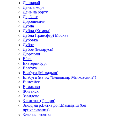
Даппарай
День в море
День на борту
Дербент
Дорошевичи
Дубна
Дубна (Кимры)
Дубна (трансфер) Москва
Дубовка
Дубое
Дубое (Беларусь)
Дюртюли
Ейск
Екатеринбург
Елабуга
Елабуга (Мамадыш)
Елабуга (на т/х "Владимир Маяковский")
Енисейск
Ермаково
Жиганск
Завидово
Закинтос (Греция)
Заход на р.Вятка до г.Мамадыш (без
причаливания)
Зеленая стоянка