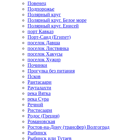
Повенец
Подпорожье
Полярный круг
Полярный круг. Белое море
Полярный круг. Енисей
порт Кавказ
Порт-Саид (Египет)
поселок Давша
поселок Листвянка
поселок Хакусы
поселок Хужир
Починки
Прогулка без питания
Псков
Рантасаари
Рауталахти
река Вятка
река Сура
Речной
Ристисаари
Родос (Греция)
Романовская
Ростов-на-Дону (трансфер) Волгоград
Рыбинск
Рыбинск или Тутаев