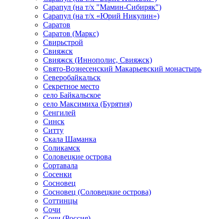
Сарапул (на т/х "Мамин-Сибиряк")
Сарапул (на т/х «Юрий Никулин»)
Саратов
Саратов (Маркс)
Свирьстрой
Свияжск
Свияжск (Иннополис, Свияжск)
Свято-Вознесенский Макарьевский монастырь
Северобайкальск
Секретное место
село Байкальское
село Максимиха (Бурятия)
Сенгилей
Синск
Ситту
Скала Шаманка
Соликамск
Соловецкие острова
Сортавала
Сосенки
Сосновец
Сосновец (Соловецкие острова)
Соттинцы
Сочи
Сочи (Россия)