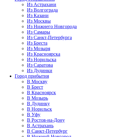
Из Астрахани
Из Волгограда
Из Казани
Из Москвы
Из Нижнего Новгорода
Из Самары
Из Санкт-Петербурга
Из Бреста
Из Мозыря
Из Красноярска
Из Норильска
Из Саратова
Из Дудинки
Город прибытия
В Москву
В Брест
В Красноярск
В Мозырь
В Дудинку
В Норильск
В Уфу
В Ростов-на-Дону
В Астрахань
В Санкт-Петербург
В Нижний Новгород