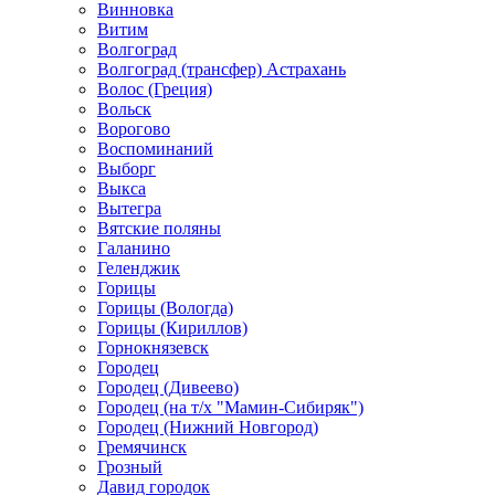
Винновка
Витим
Волгоград
Волгоград (трансфер) Астрахань
Волос (Греция)
Вольск
Ворогово
Воспоминаний
Выборг
Выкса
Вытегра
Вятские поляны
Галанино
Геленджик
Горицы
Горицы (Вологда)
Горицы (Кириллов)
Горнокнязевск
Городец
Городец (Дивеево)
Городец (на т/х "Мамин-Сибиряк")
Городец (Нижний Новгород)
Гремячинск
Грозный
Давид городок