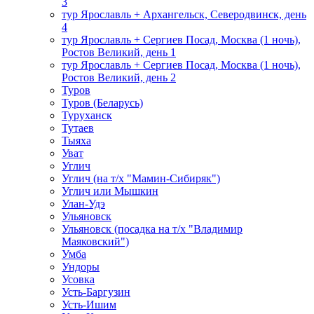
3
тур Ярославль + Архангельск, Северодвинск, день
4
тур Ярославль + Сергиев Посад, Москва (1 ночь),
Ростов Великий, день 1
тур Ярославль + Сергиев Посад, Москва (1 ночь),
Ростов Великий, день 2
Туров
Туров (Беларусь)
Туруханск
Тутаев
Тыяха
Уват
Углич
Углич (на т/х "Мамин-Сибиряк")
Углич или Мышкин
Улан-Удэ
Ульяновск
Ульяновск (посадка на т/х "Владимир
Маяковский")
Умба
Ундоры
Усовка
Усть-Баргузин
Усть-Ишим