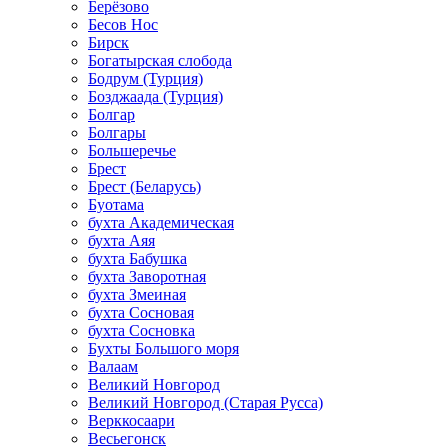
Берёзово
Бесов Нос
Бирск
Богатырская слобода
Бодрум (Турция)
Бозджаада (Турция)
Болгар
Болгары
Большеречье
Брест
Брест (Беларусь)
Буотама
бухта Академическая
бухта Аяя
бухта Бабушка
бухта Заворотная
бухта Змеиная
бухта Сосновая
бухта Сосновка
Бухты Большого моря
Валаам
Великий Новгород
Великий Новгород (Старая Русса)
Верккосаари
Весьегонск