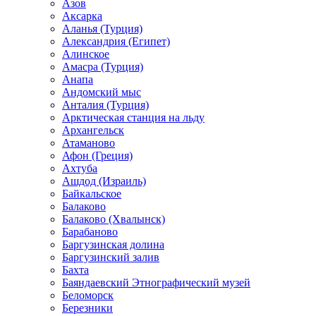
Азов
Аксарка
Аланья (Турция)
Александрия (Египет)
Алинское
Амасра (Турция)
Анапа
Андомский мыс
Анталия (Турция)
Арктическая станция на льду
Архангельск
Атаманово
Афон (Греция)
Ахтуба
Ашдод (Израиль)
Байкальское
Балаково
Балаково (Хвалынск)
Барабаново
Баргузинская долина
Баргузинский залив
Бахта
Баяндаевский Этнографический музей
Беломорск
Березники