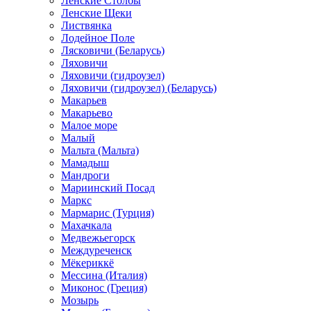
Ленские Столбы
Ленские Щеки
Листвянка
Лодейное Поле
Лясковичи (Беларусь)
Ляховичи
Ляховичи (гидроузел)
Ляховичи (гидроузел) (Беларусь)
Макарьев
Макарьево
Малое море
Малый
Мальта (Мальта)
Мамадыш
Мандроги
Мариинский Посад
Маркс
Мармарис (Турция)
Махачкала
Медвежьегорск
Междуреченск
Мёкериккё
Мессина (Италия)
Миконос (Греция)
Мозырь