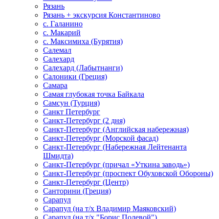
Рязань
Рязань + экскурсия Константиново
с. Галанино
с. Макарий
с. Максимиха (Бурятия)
Салемал
Салехард
Салехард (Лабытнанги)
Салоники (Греция)
Самара
Самая глубокая точка Байкала
Самсун (Турция)
Санкт Петербург
Санкт-Петербург (2 дня)
Санкт-Петербург (Английская набережная)
Санкт-Петербург (Морской фасад)
Санкт-Петербург (Набережная Лейтенанта
Шмидта)
Санкт-Петербург (причал «Уткина заводь»)
Санкт-Петербург (проспект Обуховской Обороны)
Санкт-Петербург (Центр)
Санторини (Греция)
Сарапул
Сарапул (на т/х Владимир Маяковский)
Сарапул (на т/х "Борис Полевой")