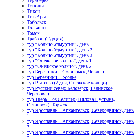
Териберка
Тетюши
Тикси
Тит-Ары
Тобольск
Тольятти
Томск
Трабзон (Турция)
тур "Кольцо Удмуртии", день 1
тур "Кольцо Удмуртии", день 2
тур "Кольцо Удмуртии", день 3
тур "Онежское кольцо", день 1
тур "Онежское кольцо", день 2
тур Березники + Соликамск, Чердынь
тур Березники + Усолье
тур Вытегра (2 дня, Онежское кольцо)
тур Русский север: Белозерск, Галинское,
Череповец
тур Тверь + оз.Селигер (Нилова Пустынь,
Осташков), Торжок
тур Ярославль + Архангельск, Северодвинск, день
1
тур Ярославль + Архангельск, Северодвинск, день
2
тур Ярославль + Архангельск, Северодвинск, день