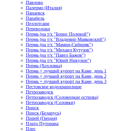
Павлово
Палермо (Италия)
Панаевск
Парабель
Пеллотсари
Переволоки
Пермь (на т/х "Борис Полевой")
Пермь (на т/х "Владимир Маяковский")
Пермь (на т/х "Мамин-Сибиряк")
Пермь (на т/х "Михаил Кутузов")
Пермь (на т/х "Павел Бажов")
Пермь (на т/х "Юрий Никулин")
Пермь (Хохловка)
Пермь + лучший курорт на Каме, день 1
Пермь + лучший курорт на Каме, день 2
Пермь + лучший курорт на Каме, день 3
Пестовское водохранилище
Петрозаводск
Петрозаводск (Соловецкие острова)
Петрозаводск (Соловки)
Пинск
Пинск (Беларусь)
Пирей (Греция)
Плато Путорана
Плес