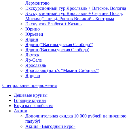
Лермонтово
Экскурсионный тур Ярославль + Вятское, Вологда
Экскурсионный тур Ярославль + Сергиев Посад,
Москва (1 ночь), Ростов Великий - Кострома
Экскурсия Елабуга + Казань
Юрино
Юрьевец
Ядрин
Ядрин ("Васильсурская Слобода")
Ядрин (Васильсурская Слобода)
Якутск
Яр-Сале
Ярославль
Ярославль (на т/х "Мамин-Сибиряк")
Ярцево
Специальные предложения
Дешевые круизы
Горящие круизы
Круизы с кэшбэком
Акции
Дополнительная скидка 10 000 рублей на нижнюю
палубу!
Акция «Выгодный курс»