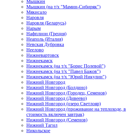
Мышкин
Мышкин (на т/х "Мамин-Сибиряк")
Мякисало
Наровля
Наровля (Беларусь)
Нарым
Нафплион (Греция)
Неаполь (Италия)
Невская Дубровка
Неелово
Нижневартовск
Нижнекамск
Нижнекамск (на т/х "Борис Полевой")
Нижнекамск (на т/х "Павел Бажов")
Нижнекамск (на т/х "Юрий Никулин")
Нижний Новгород
Нижний Новгород (Болдино)
Нижний Новгород (Городец, Семенов)
Нижний Новгород (Дивеево)
Нижний Новгород (озеро Светлояр)
Нижний Новгород (проживание на теплоходе, в
стоимость включен завтрак)
Нижний Новгород (Семенов)
Нижний Тагил
Никольское