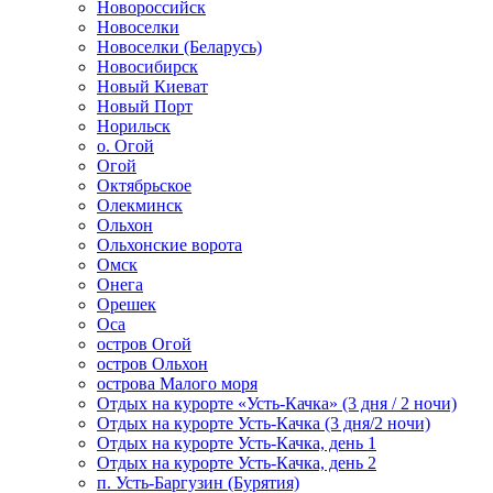
Новороссийск
Новоселки
Новоселки (Беларусь)
Новосибирск
Новый Киеват
Новый Порт
Норильск
о. Огой
Огой
Октябрьское
Олекминск
Ольхон
Ольхонские ворота
Омск
Онега
Орешек
Оса
остров Огой
остров Ольхон
острова Малого моря
Отдых на курорте «Усть-Качка» (3 дня / 2 ночи)
Отдых на курорте Усть-Качка (3 дня/2 ночи)
Отдых на курорте Усть-Качка, день 1
Отдых на курорте Усть-Качка, день 2
п. Усть-Баргузин (Бурятия)