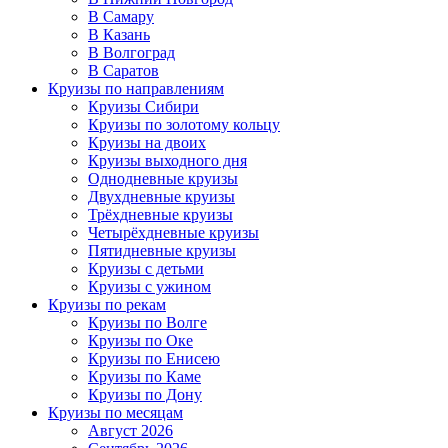
В Самару
В Казань
В Волгоград
В Саратов
Круизы по направлениям
Круизы Сибири
Круизы по золотому кольцу
Круизы на двоих
Круизы выходного дня
Однодневные круизы
Двухдневные круизы
Трёхдневные круизы
Четырёхдневные круизы
Пятидневные круизы
Круизы с детьми
Круизы с ужином
Круизы по рекам
Круизы по Волге
Круизы по Оке
Круизы по Енисею
Круизы по Каме
Круизы по Дону
Круизы по месяцам
Август 2026