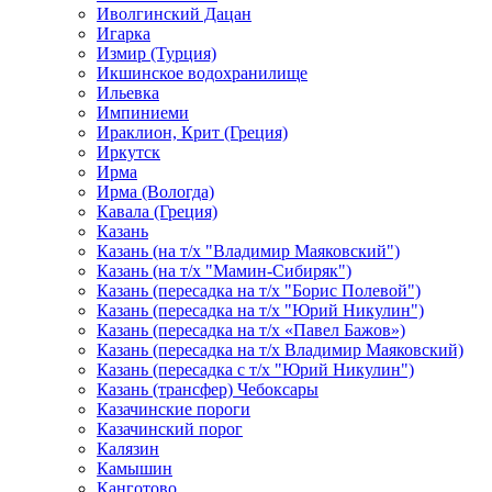
Иволгинский Дацан
Игарка
Измир (Турция)
Икшинское водохранилище
Ильевка
Импиниеми
Ираклион, Крит (Греция)
Иркутск
Ирма
Ирма (Вологда)
Кавала (Греция)
Казань
Казань (на т/х "Владимир Маяковский")
Казань (на т/х "Мамин-Сибиряк")
Казань (пересадка на т/х "Борис Полевой")
Казань (пересадка на т/х "Юрий Никулин")
Казань (пересадка на т/х «Павел Бажов»)
Казань (пересадка на т/х Владимир Маяковский)
Казань (пересадка с т/х "Юрий Никулин")
Казань (трансфер) Чебоксары
Казачинские пороги
Казачинский порог
Калязин
Камышин
Канготово