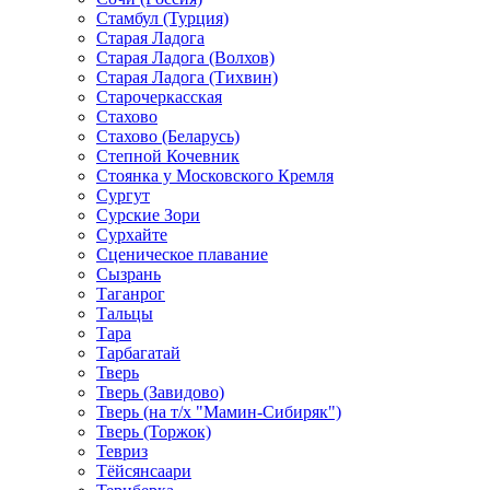
Стамбул (Турция)
Старая Ладога
Старая Ладога (Волхов)
Старая Ладога (Тихвин)
Старочеркасская
Стахово
Стахово (Беларусь)
Степной Кочевник
Стоянка у Московского Кремля
Сургут
Сурские Зори
Сурхайте
Сценическое плавание
Сызрань
Таганрог
Тальцы
Тара
Тарбагатай
Тверь
Тверь (Завидово)
Тверь (на т/х "Мамин-Сибиряк")
Тверь (Торжок)
Тевриз
Тёйсянсаари