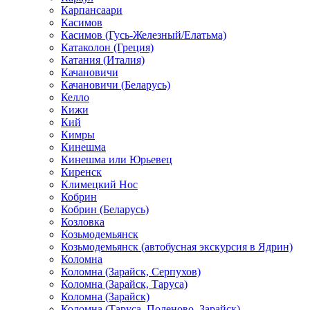
Карпансаари
Касимов
Касимов (Гусь-Железный/Елатьма)
Катаколон (Греция)
Катания (Италия)
Качановичи
Качановичи (Беларусь)
Келло
Кижи
Кий
Кимры
Кинешма
Кинешма или Юрьевец
Киренск
Климецкий Нос
Кобрин
Кобрин (Беларусь)
Козловка
Козьмодемьянск
Козьмодемьянск (автобусная экскурсия в Ядрин)
Коломна
Коломна (Зарайск, Серпухов)
Коломна (Зарайск, Таруса)
Коломна (Зарайск)
Коломна (Таруса, Поленово, Зарайск)