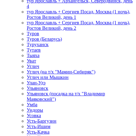
тур Ярославль + Архангельск, Северодвинск, день
4
тур Ярославль + Сергиев Посад, Москва (1 ночь),
Ростов Великий, день 1
тур Ярославль + Сергиев Посад, Москва (1 ночь),
Ростов Великий, день 2
Туров
Туров (Беларусь)
Туруханск
Тутаев
Тыяха
Уват
Углич
Углич (на т/х "Мамин-Сибиряк")
Углич или Мышкин
Улан-Удэ
Ульяновск
Ульяновск (посадка на т/х "Владимир
Маяковский")
Умба
Ундоры
Усовка
Усть-Баргузин
Усть-Ишим
Усть-Качка