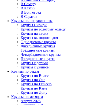
В Самару
В Казань
В Волгоград
В Саратов
Круизы по направлениям
Круизы Сибири
Круизы по золотому кольцу
Круизы на двоих
Круизы выходного дня
Однодневные круизы
Двухдневные круизы
Трёхдневные круизы
Четырёхдневные круизы
Пятидневные круизы
Круизы с детьми
Круизы с ужином
Круизы по рекам
Круизы по Волге
Круизы по Оке
Круизы по Енисею
Круизы по Каме
Круизы по Дону
Круизы по месяцам
Август 2026