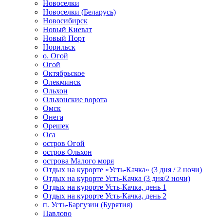
Новоселки
Новоселки (Беларусь)
Новосибирск
Новый Киеват
Новый Порт
Норильск
о. Огой
Огой
Октябрьское
Олекминск
Ольхон
Ольхонские ворота
Омск
Онега
Орешек
Оса
остров Огой
остров Ольхон
острова Малого моря
Отдых на курорте «Усть-Качка» (3 дня / 2 ночи)
Отдых на курорте Усть-Качка (3 дня/2 ночи)
Отдых на курорте Усть-Качка, день 1
Отдых на курорте Усть-Качка, день 2
п. Усть-Баргузин (Бурятия)
Павлово