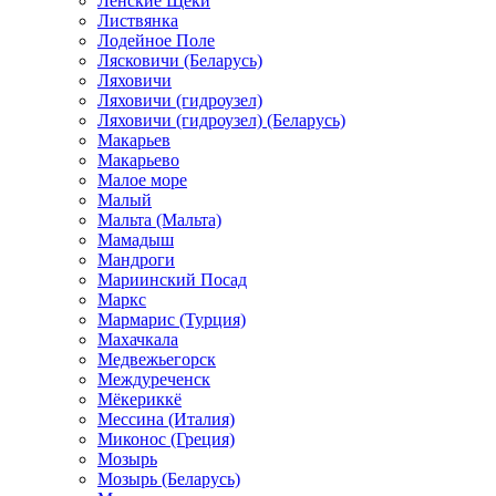
Ленские Щеки
Листвянка
Лодейное Поле
Лясковичи (Беларусь)
Ляховичи
Ляховичи (гидроузел)
Ляховичи (гидроузел) (Беларусь)
Макарьев
Макарьево
Малое море
Малый
Мальта (Мальта)
Мамадыш
Мандроги
Мариинский Посад
Маркс
Мармарис (Турция)
Махачкала
Медвежьегорск
Междуреченск
Мёкериккё
Мессина (Италия)
Миконос (Греция)
Мозырь
Мозырь (Беларусь)