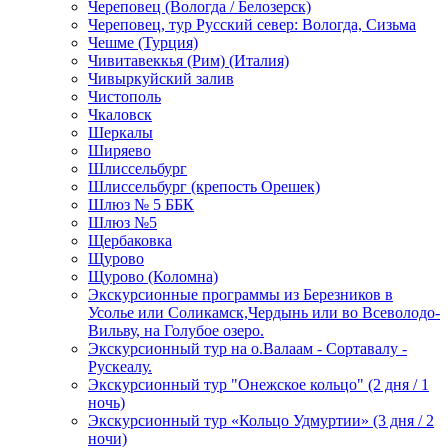
Череповец (Вологда / Белозерск)
Череповец, тур Русский север: Вологда, Сизьма
Чешме (Турция)
Чивитавеккья (Рим) (Италия)
Чивыркуйский залив
Чистополь
Чкаловск
Шеркалы
Ширяево
Шлиссельбург
Шлиссельбург (крепость Орешек)
Шлюз № 5 ББК
Шлюз №5
Щербаковка
Щурово
Щурово (Коломна)
Экскурсионные программы из Березников в
Усолье или Соликамск,Чердынь или во Всеволодо-
Вильву, на Голубое озеро.
Экскурсионный тур на о.Валаам - Сортавалу -
Рускеалу.
Экскурсионный тур "Онежское кольцо" (2 дня / 1
ночь)
Экскурсионный тур «Кольцо Удмуртии» (3 дня / 2
ночи)