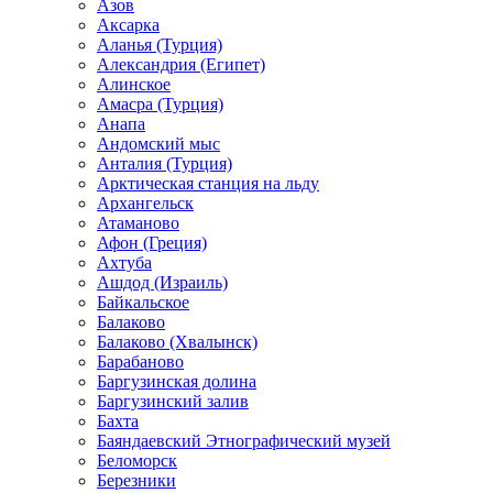
Азов
Аксарка
Аланья (Турция)
Александрия (Египет)
Алинское
Амасра (Турция)
Анапа
Андомский мыс
Анталия (Турция)
Арктическая станция на льду
Архангельск
Атаманово
Афон (Греция)
Ахтуба
Ашдод (Израиль)
Байкальское
Балаково
Балаково (Хвалынск)
Барабаново
Баргузинская долина
Баргузинский залив
Бахта
Баяндаевский Этнографический музей
Беломорск
Березники