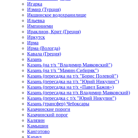
Игарка
Измир (Турция)
Икшинское водохранилище
Ильевка
Импиниеми
Ираклион, Крит (Греция)
Иркутск
Ирма
Ирма (Вологда)
Кавала (Греция)
Казань
Казань (на т/х "Владимир Маяковский")
Казань (на т/х "Мамин-Сибиряк")
Казань (пересадка на т/х "Борис Полевой")
Казань (пересадка на т/х "Юрий Никулин")
Казань (пересадка на т/х «Павел Бажов»)
Казань (пересадка на т/х Владимир Маяковский)
Казань (пересадка с т/х "Юрий Никулин")
Казань (трансфер) Чебоксары
Казачинские пороги
Казачинский порог
Калязин
Камышин
Канготово
Караул