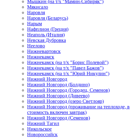
Мышкин (на т/х "Мамин-Сибиряк")
Мякисало
Наровля
Наровля (Беларусь)
Нарым
Нафплион (Греция)
Неаполь (Италия)
Невская Дубровка
Неелово
Нижневартовск
Нижнекамск
Нижнекамск (на т/х "Борис Полевой")
Нижнекамск (на т/х "Павел Бажов")
Нижнекамск (на т/х "Юрий Никулин")
Нижний Новгород
Нижний Новгород (Болдино)
Нижний Новгород (Городец, Семенов)
Нижний Новгород (Дивеево)
Нижний Новгород (озеро Светлояр)
Нижний Новгород (проживание на теплоходе, в
стоимость включен завтрак)
Нижний Новгород (Семенов)
Нижний Тагил
Никольское
Новороссийск