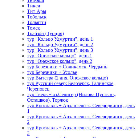
Тетюши
Тикси
Тит-Ары
Тобольск
Тольятти
Томск
Трабзон (Турция)
тур "Кольцо Удмуртии", день 1
тур "Кольцо Удмуртии", день 2
тур "Кольцо Удмуртии", день 3
тур "Онежское кольцо", день 1
тур "Онежское кольцо", день 2
тур Березники + Соликамск, Чердынь
тур Березники + Усолье
тур Вытегра (2 дня, Онежское кольцо)
тур Русский север: Белозерск, Галинское,
Череповец
тур Тверь + оз.Селигер (Нилова Пустынь,
Осташков), Торжок
тур Ярославль + Архангельск, Северодвинск, день
1
тур Ярославль + Архангельск, Северодвинск, день
2
тур Ярославль + Архангельск, Северодвинск, день
3