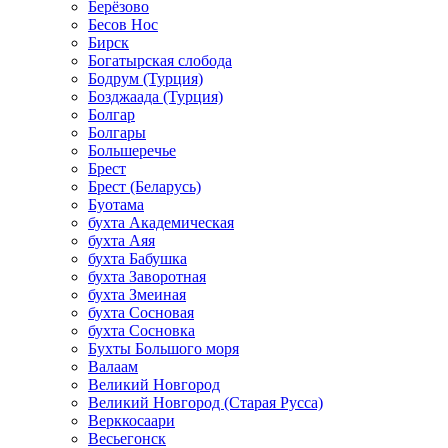
Берёзово
Бесов Нос
Бирск
Богатырская слобода
Бодрум (Турция)
Бозджаада (Турция)
Болгар
Болгары
Большеречье
Брест
Брест (Беларусь)
Буотама
бухта Академическая
бухта Аяя
бухта Бабушка
бухта Заворотная
бухта Змеиная
бухта Сосновая
бухта Сосновка
Бухты Большого моря
Валаам
Великий Новгород
Великий Новгород (Старая Русса)
Верккосаари
Весьегонск