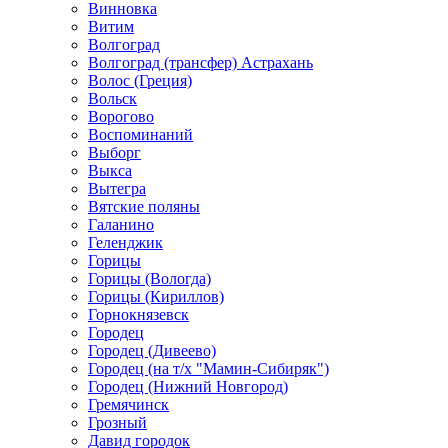
Винновка
Витим
Волгоград
Волгоград (трансфер) Астрахань
Волос (Греция)
Вольск
Ворогово
Воспоминаний
Выборг
Выкса
Вытегра
Вятские поляны
Галанино
Геленджик
Горицы
Горицы (Вологда)
Горицы (Кириллов)
Горнокнязевск
Городец
Городец (Дивеево)
Городец (на т/х "Мамин-Сибиряк")
Городец (Нижний Новгород)
Гремячинск
Грозный
Давид городок