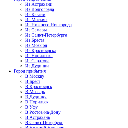
Из Астрахани
Из Волгограда
Из Казани
Из Москвы
Из Нижнего Новгорода
Из Самары
Из Санкт-Петербурга
Из Бреста
Из Мозыря
Из Красноярска
Из Норильска
Из Саратова
Из Дудинки
Город прибытия
В Москву
В Брест
В Красноярск
В Мозырь
В Дудинку
В Норильск
В Уфу
В Ростов-на-Дону
В Астрахань
В Санкт-Петербург
В Нижний Новгород