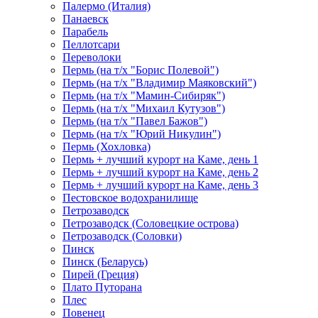
Палермо (Италия)
Панаевск
Парабель
Пеллотсари
Переволоки
Пермь (на т/х "Борис Полевой")
Пермь (на т/х "Владимир Маяковский")
Пермь (на т/х "Мамин-Сибиряк")
Пермь (на т/х "Михаил Кутузов")
Пермь (на т/х "Павел Бажов")
Пермь (на т/х "Юрий Никулин")
Пермь (Хохловка)
Пермь + лучший курорт на Каме, день 1
Пермь + лучший курорт на Каме, день 2
Пермь + лучший курорт на Каме, день 3
Пестовское водохранилище
Петрозаводск
Петрозаводск (Соловецкие острова)
Петрозаводск (Соловки)
Пинск
Пинск (Беларусь)
Пирей (Греция)
Плато Путорана
Плес
Повенец