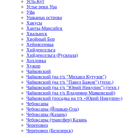
Усть-Кут
Устье реки Ура
Уфа
Ушканьи острова
Хакусы
Ханты-Мансийск
Хвалынск
Хвойный Бор
Хейнясенмаа
Хийденсельга
Хийденсельга (Рускеала)
Хохловка
Хужир
Чайковский
Чайковский (на т/х "Михаил Кутузов")
Чайковский (на т/х "Павел Бажов") (техн.)
Чайковский (на т/х "Юрий Никулин") (техн.)
Чайковский (на т/х Владимир Маяковский)
Чайковский (посадка на т/х «Юрий Никулин»)
Чебоксары
Чебоксары (Йошкар-Ола)
Чебоксары (Казань)
Чебоксары (трансфер) Казань
Череповец
Череповец (Белозерск)