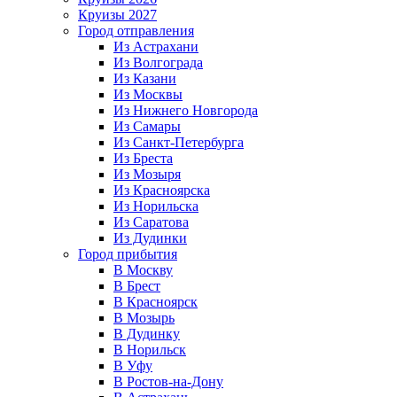
Круизы 2027
Город отправления
Из Астрахани
Из Волгограда
Из Казани
Из Москвы
Из Нижнего Новгорода
Из Самары
Из Санкт-Петербурга
Из Бреста
Из Мозыря
Из Красноярска
Из Норильска
Из Саратова
Из Дудинки
Город прибытия
В Москву
В Брест
В Красноярск
В Мозырь
В Дудинку
В Норильск
В Уфу
В Ростов-на-Дону