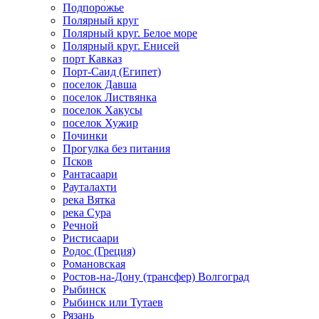
Подпорожье
Полярный круг
Полярный круг. Белое море
Полярный круг. Енисей
порт Кавказ
Порт-Саид (Египет)
поселок Давша
поселок Листвянка
поселок Хакусы
поселок Хужир
Починки
Прогулка без питания
Псков
Рантасаари
Рауталахти
река Вятка
река Сура
Речной
Ристисаари
Родос (Греция)
Романовская
Ростов-на-Дону (трансфер) Волгоград
Рыбинск
Рыбинск или Тутаев
Рязань