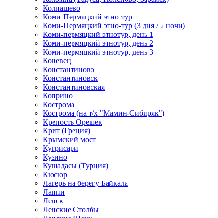
Колпашево
Коми-Пермяцкий этно-тур
Коми-Пермяцкий этно-тур (3 дня / 2 ночи)
Коми-пермяцкий этнотур, день 1
Коми-пермяцкий этнотур, день 2
Коми-пермяцкий этнотур, день 3
Коневец
Константиново
Константиновск
Константиновская
Коприно
Кострома
Кострома (на т/х "Мамин-Сибиряк")
Крепость Орешек
Крит (Греция)
Крымский мост
Кугрисари
Кузино
Кушадасы (Турция)
Кюсюр
Лагерь на берегу Байкала
Лаппи
Ленск
Ленские Столбы