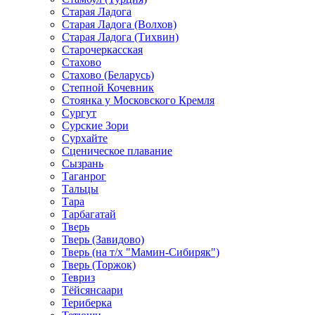
Старая Ладога
Старая Ладога (Волхов)
Старая Ладога (Тихвин)
Старочеркасская
Стахово
Стахово (Беларусь)
Степной Кочевник
Стоянка у Московского Кремля
Сургут
Сурские Зори
Сурхайте
Сценическое плавание
Сызрань
Таганрог
Тальцы
Тара
Тарбагатай
Тверь
Тверь (Завидово)
Тверь (на т/х "Мамин-Сибиряк")
Тверь (Торжок)
Тевриз
Тёйсянсаари
Териберка