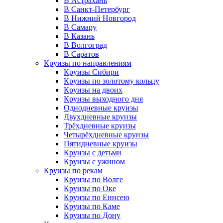
В Астрахань
В Санкт-Петербург
В Нижний Новгород
В Самару
В Казань
В Волгоград
В Саратов
Круизы по направлениям
Круизы Сибири
Круизы по золотому кольцу
Круизы на двоих
Круизы выходного дня
Однодневные круизы
Двухдневные круизы
Трёхдневные круизы
Четырёхдневные круизы
Пятидневные круизы
Круизы с детьми
Круизы с ужином
Круизы по рекам
Круизы по Волге
Круизы по Оке
Круизы по Енисею
Круизы по Каме
Круизы по Дону