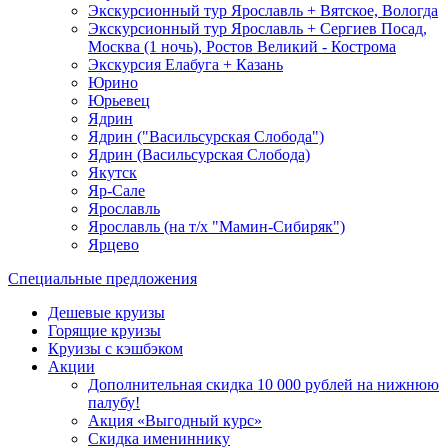
Экскурсионный тур Ярославль + Вятское, Вологда
Экскурсионный тур Ярославль + Сергиев Посад,
Москва (1 ночь), Ростов Великий - Кострома
Экскурсия Елабуга + Казань
Юрино
Юрьевец
Ядрин
Ядрин ("Васильсурская Слобода")
Ядрин (Васильсурская Слобода)
Якутск
Яр-Сале
Ярославль
Ярославль (на т/х "Мамин-Сибиряк")
Ярцево
Специальные предложения
Дешевые круизы
Горящие круизы
Круизы с кэшбэком
Акции
Дополнительная скидка 10 000 рублей на нижнюю
палубу!
Акция «Выгодный курс»
Скидка имениннику