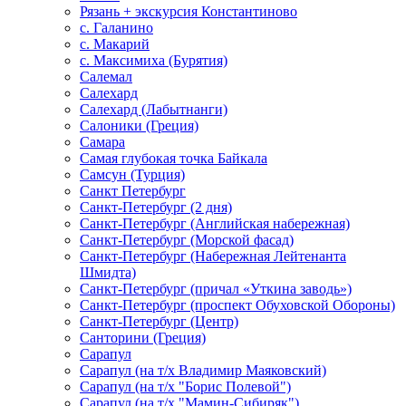
Рязань + экскурсия Константиново
с. Галанино
с. Макарий
с. Максимиха (Бурятия)
Салемал
Салехард
Салехард (Лабытнанги)
Салоники (Греция)
Самара
Самая глубокая точка Байкала
Самсун (Турция)
Санкт Петербург
Санкт-Петербург (2 дня)
Санкт-Петербург (Английская набережная)
Санкт-Петербург (Морской фасад)
Санкт-Петербург (Набережная Лейтенанта
Шмидта)
Санкт-Петербург (причал «Уткина заводь»)
Санкт-Петербург (проспект Обуховской Обороны)
Санкт-Петербург (Центр)
Санторини (Греция)
Сарапул
Сарапул (на т/х Владимир Маяковский)
Сарапул (на т/х "Борис Полевой")
Сарапул (на т/х "Мамин-Сибиряк")