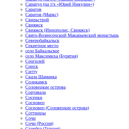
Сарапул (на т/х «Юрий Никулин»)
Саратов
Саратов (Маркс)
Свирьстрой
Свияжск
Свияжск (Иннополис, Свияжск)
Свято-Вознесенский Макарьевский монастырь
Северобайкальск
Секретное место
село Байкальское
село Максимиха (Бурятия)
Сенгилей
Синск
Ситту
Скала Шаманка
Соликамск
Соловецкие острова
Сортавала
Сосенки
Сосновец
Сосновец (Соловецкие острова)
Соттинцы
Сочи
Сочи (Россия)
Стамбул (Турция)