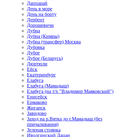
Даппарай
День в море
День на борту
Дербент
Дорошевичи
Дубна
Дубна (Кимры)
Дубна (трансфер) Москва
Дубовка
Дубое
Дубое (Беларусь)
Дюртюли
Ейск
Екатеринбург
Елабуга
Елабуга (Мамадыш)
Елабуга (на т/х "Владимир Маяковский")
Енисейск
Ермаково
Жиганск
Завидово
Заход на р.Вятка до г.Мамадыш (без
причаливания)
Зеленая стоянка
Иволгинский Дацан