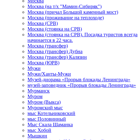
Москва
Москва (на т/х "Мамин-Сибиряк")
Москва (причал Большой каменный мост)
Москва (проживание на теплоходе)
Москва (СРВ)
Москва (стоянка на СРВ)
Москва (стоянка на СРВ). Посадка туристов всегда
начинается в 22 часа.
Москва (трансфер)
Москва (трансфер) Дубна
Москва (трансфер) Калязин
Москва (ЮРВ)
Мужи
Мужи/Ханты-Мужи
Музей-диорама «Прорыв блокады Ленинграда»
музей-заповедник «Прорыв блокады Ленинграда»
Мурманск
Муром
Муром (Выкса)
Муромский мыс
мыс Котельниковский
мыс Половинный
Мыс Скала Шаманка
мыс Хобой
Мышкин