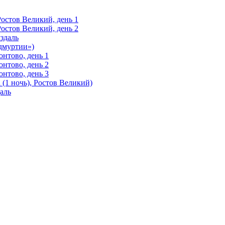
Ростов Великий, день 1
Ростов Великий, день 2
здаль
Удмуртии»)
нтово, день 1
нтово, день 2
нтово, день 3
(1 ночь), Ростов Великий)
аль