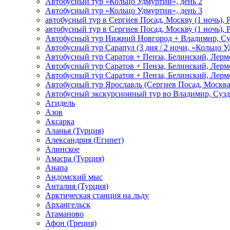
Автобусный тур «Кольцо Удмуртии», день 2
Автобусный тур «Кольцо Удмуртии», день 3
автобусный тур в Сергиев Посад, Москву (1 ночь), 
автобусный тур в Сергиев Посад, Москву (1 ночь), 
Автобусный тур Нижний Новгород + Владимир, Су
Автобусный тур Сарапул (3 дня / 2 ночи, «Кольцо 
Автобусный тур Саратов + Пенза, Белинский, Лермо
Автобусный тур Саратов + Пенза, Белинский, Лермо
Автобусный тур Саратов + Пенза, Белинский, Лермо
Автобусный тур Ярославль (Сергиев Посад, Москва 
Автобусный экскурсионный тур во Владимир, Сузд
Агидель
Азов
Аксарка
Аланья (Турция)
Александрия (Египет)
Алинское
Амасра (Турция)
Анапа
Андомский мыс
Анталия (Турция)
Арктическая станция на льду
Архангельск
Атаманово
Афон (Греция)