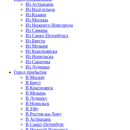
Из Астрахани
Из Волгограда
Из Казани
Из Москвы
Из Нижнего Новгорода
Из Самары
Из Санкт-Петербурга
Из Бреста
Из Мозыря
Из Красноярска
Из Норильска
Из Саратова
Из Дудинки
Город прибытия
В Москву
В Брест
В Красноярск
В Мозырь
В Дудинку
В Норильск
В Уфу
В Ростов-на-Дону
В Астрахань
В Санкт-Петербург
В Нижний Новгород