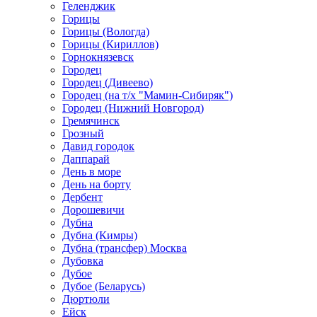
Геленджик
Горицы
Горицы (Вологда)
Горицы (Кириллов)
Горнокнязевск
Городец
Городец (Дивеево)
Городец (на т/х "Мамин-Сибиряк")
Городец (Нижний Новгород)
Гремячинск
Грозный
Давид городок
Даппарай
День в море
День на борту
Дербент
Дорошевичи
Дубна
Дубна (Кимры)
Дубна (трансфер) Москва
Дубовка
Дубое
Дубое (Беларусь)
Дюртюли
Ейск