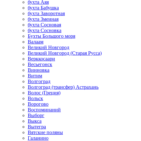
бухта Аяя
бухта Бабушка
бухта Заворотная
бухта Змеиная
бухта Сосновая
бухта Сосновка
Бухты Большого моря
Валаам
Великий Новгород
Великий Новгород (Старая Русса)
Верккосаари
Весьегонск
Винновка
Витим
Волгоград
Волгоград (трансфер) Астрахань
Волос (Греция)
Вольск
Ворогово
Воспоминаний
Выборг
Выкса
Вытегра
Вятские поляны
Галанино