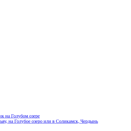
ик на Голубом озере
ву, на Голубое озеро или в Соликамск, Чердынь