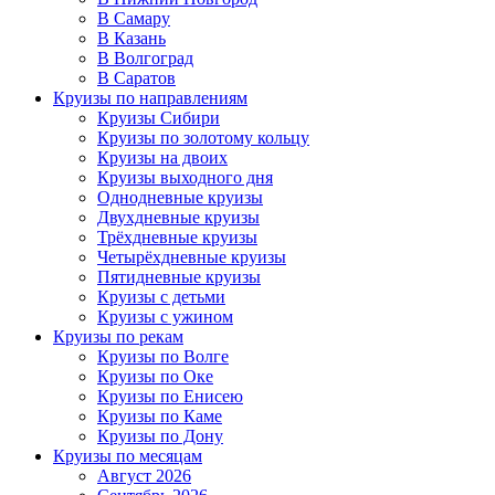
В Самару
В Казань
В Волгоград
В Саратов
Круизы по направлениям
Круизы Сибири
Круизы по золотому кольцу
Круизы на двоих
Круизы выходного дня
Однодневные круизы
Двухдневные круизы
Трёхдневные круизы
Четырёхдневные круизы
Пятидневные круизы
Круизы с детьми
Круизы с ужином
Круизы по рекам
Круизы по Волге
Круизы по Оке
Круизы по Енисею
Круизы по Каме
Круизы по Дону
Круизы по месяцам
Август 2026