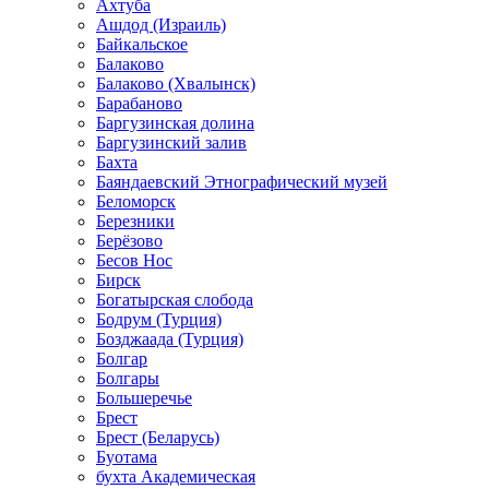
Ахтуба
Ашдод (Израиль)
Байкальское
Балаково
Балаково (Хвалынск)
Барабаново
Баргузинская долина
Баргузинский залив
Бахта
Баяндаевский Этнографический музей
Беломорск
Березники
Берёзово
Бесов Нос
Бирск
Богатырская слобода
Бодрум (Турция)
Бозджаада (Турция)
Болгар
Болгары
Большеречье
Брест
Брест (Беларусь)
Буотама
бухта Академическая