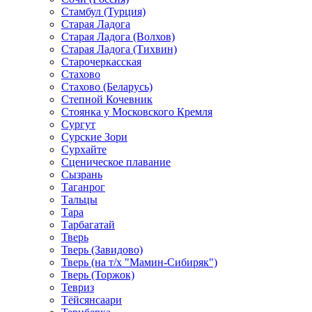
Стамбул (Турция)
Старая Ладога
Старая Ладога (Волхов)
Старая Ладога (Тихвин)
Старочеркасская
Стахово
Стахово (Беларусь)
Степной Кочевник
Стоянка у Московского Кремля
Сургут
Сурские Зори
Сурхайте
Сценическое плавание
Сызрань
Таганрог
Тальцы
Тара
Тарбагатай
Тверь
Тверь (Завидово)
Тверь (на т/х "Мамин-Сибиряк")
Тверь (Торжок)
Тевриз
Тёйсянсаари