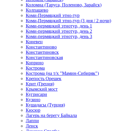
Коломна (Таруса, Поленово, Зарайск)
Колпашево
Коми-Пермяцкий этно-тур
Коми-Пермяцкий этно-тур (3 дня / 2 ночи)
Коми-пермяцкий этнотур, день 1
Коми-пермяцкий этнотур, день 2
Коми-пермяцкий этнотур, день 3
Коневец
Константиново
Константиновск
Константиновская
Коприно
Кострома
Кострома (на т/х "Мамин-Сибиряк")
Крепость Орешек
Крит (Греция)
Крымский мост
Кугрисари
Кузино
Кушадасы (Турция)
Кюсюр
Лагерь на берегу Байкала
Лаппи
Ленск