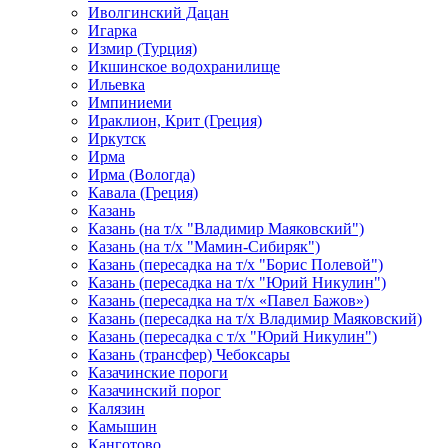
Иволгинский Дацан
Игарка
Измир (Турция)
Икшинское водохранилище
Ильевка
Импиниеми
Ираклион, Крит (Греция)
Иркутск
Ирма
Ирма (Вологда)
Кавала (Греция)
Казань
Казань (на т/х "Владимир Маяковский")
Казань (на т/х "Мамин-Сибиряк")
Казань (пересадка на т/х "Борис Полевой")
Казань (пересадка на т/х "Юрий Никулин")
Казань (пересадка на т/х «Павел Бажов»)
Казань (пересадка на т/х Владимир Маяковский)
Казань (пересадка с т/х "Юрий Никулин")
Казань (трансфер) Чебоксары
Казачинские пороги
Казачинский порог
Калязин
Камышин
Канготово