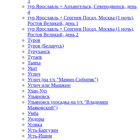
3
тур Ярославль + Архангельск, Северодвинск, день
4
тур Ярославль + Сергиев Посад, Москва (1 ночь),
Ростов Великий, день 1
тур Ярославль + Сергиев Посад, Москва (1 ночь),
Ростов Великий, день 2
Туров
Туров (Беларусь)
Туруханск
Тутаев
Тыяха
Уват
Углич
Углич (на т/х "Мамин-Сибиряк")
Углич или Мышкин
Улан-Удэ
Ульяновск
Ульяновск (посадка на т/х "Владимир
Маяковский")
Умба
Ундоры
Усовка
Усть-Баргузин
Усть-Ишим