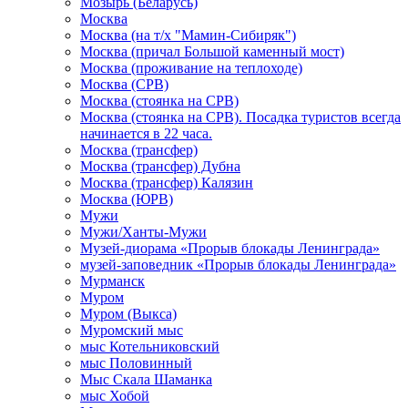
Мозырь (Беларусь)
Москва
Москва (на т/х "Мамин-Сибиряк")
Москва (причал Большой каменный мост)
Москва (проживание на теплоходе)
Москва (СРВ)
Москва (стоянка на СРВ)
Москва (стоянка на СРВ). Посадка туристов всегда
начинается в 22 часа.
Москва (трансфер)
Москва (трансфер) Дубна
Москва (трансфер) Калязин
Москва (ЮРВ)
Мужи
Мужи/Ханты-Мужи
Музей-диорама «Прорыв блокады Ленинграда»
музей-заповедник «Прорыв блокады Ленинграда»
Мурманск
Муром
Муром (Выкса)
Муромский мыс
мыс Котельниковский
мыс Половинный
Мыс Скала Шаманка
мыс Хобой