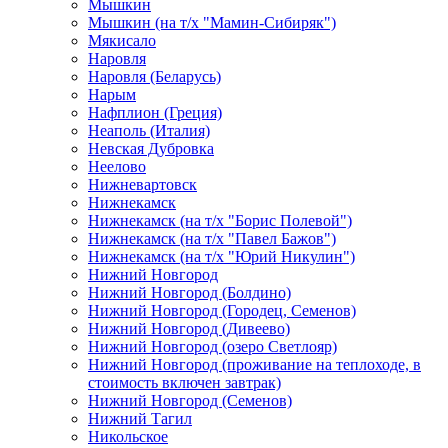
Мышкин
Мышкин (на т/х "Мамин-Сибиряк")
Мякисало
Наровля
Наровля (Беларусь)
Нарым
Нафплион (Греция)
Неаполь (Италия)
Невская Дубровка
Неелово
Нижневартовск
Нижнекамск
Нижнекамск (на т/х "Борис Полевой")
Нижнекамск (на т/х "Павел Бажов")
Нижнекамск (на т/х "Юрий Никулин")
Нижний Новгород
Нижний Новгород (Болдино)
Нижний Новгород (Городец, Семенов)
Нижний Новгород (Дивеево)
Нижний Новгород (озеро Светлояр)
Нижний Новгород (проживание на теплоходе, в
стоимость включен завтрак)
Нижний Новгород (Семенов)
Нижний Тагил
Никольское