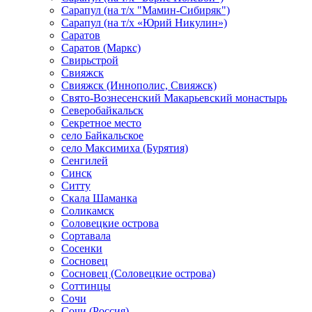
Сарапул (на т/х "Мамин-Сибиряк")
Сарапул (на т/х «Юрий Никулин»)
Саратов
Саратов (Маркс)
Свирьстрой
Свияжск
Свияжск (Иннополис, Свияжск)
Свято-Вознесенский Макарьевский монастырь
Северобайкальск
Секретное место
село Байкальское
село Максимиха (Бурятия)
Сенгилей
Синск
Ситту
Скала Шаманка
Соликамск
Соловецкие острова
Сортавала
Сосенки
Сосновец
Сосновец (Соловецкие острова)
Соттинцы
Сочи
Сочи (Россия)