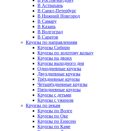
В Ростов-на-Дону
В Астрахань
В Санкт-Петербург
В Нижний Новгород
В Самару
В Казань
В Волгоград
В Саратов
Круизы по направлениям
Круизы Сибири
Круизы по золотому кольцу
Круизы на двоих
Круизы выходного дня
Однодневные круизы
Двухдневные круизы
Трёхдневные круизы
Четырёхдневные круизы
Пятидневные круизы
Круизы с детьми
Круизы с ужином
Круизы по рекам
Круизы по Волге
Круизы по Оке
Круизы по Енисею
Круизы по Каме