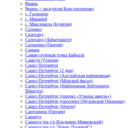
Рязань
Рязань + экскурсия Константиново
с. Галанино
с. Макарий
с. Максимиха (Бурятия)
Салемал
Салехард
Салехард (Лабытнанги)
Салоники (Греция)
Самара
Самая глубокая точка Байкала
Самсун (Турция)
Санкт Петербург
Санкт-Петербург (2 дня)
Санкт-Петербург (Английская набережная)
Санкт-Петербург (Морской фасад)
Санкт-Петербург (Набережная Лейтенанта
Шмидта)
Санкт-Петербург (причал «Уткина заводь»)
Санкт-Петербург (проспект Обуховской Обороны)
Санкт-Петербург (Центр)
Санторини (Греция)
Сарапул
Сарапул (на т/х Владимир Маяковский)
Сарапул (на т/х "Борис Полевой")