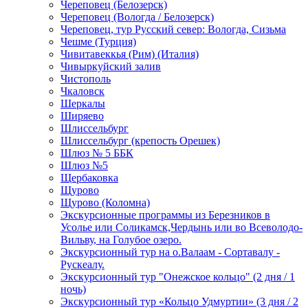
Череповец (Белозерск)
Череповец (Вологда / Белозерск)
Череповец, тур Русский север: Вологда, Сизьма
Чешме (Турция)
Чивитавеккья (Рим) (Италия)
Чивыркуйский залив
Чистополь
Чкаловск
Шеркалы
Ширяево
Шлиссельбург
Шлиссельбург (крепость Орешек)
Шлюз № 5 ББК
Шлюз №5
Щербаковка
Щурово
Щурово (Коломна)
Экскурсионные программы из Березников в
Усолье или Соликамск,Чердынь или во Всеволодо-
Вильву, на Голубое озеро.
Экскурсионный тур на о.Валаам - Сортавалу -
Рускеалу.
Экскурсионный тур "Онежское кольцо" (2 дня / 1
ночь)
Экскурсионный тур «Кольцо Удмуртии» (3 дня / 2