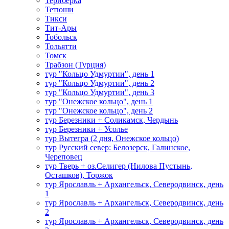
Териберка
Тетюши
Тикси
Тит-Ары
Тобольск
Тольятти
Томск
Трабзон (Турция)
тур "Кольцо Удмуртии", день 1
тур "Кольцо Удмуртии", день 2
тур "Кольцо Удмуртии", день 3
тур "Онежское кольцо", день 1
тур "Онежское кольцо", день 2
тур Березники + Соликамск, Чердынь
тур Березники + Усолье
тур Вытегра (2 дня, Онежское кольцо)
тур Русский север: Белозерск, Галинское,
Череповец
тур Тверь + оз.Селигер (Нилова Пустынь,
Осташков), Торжок
тур Ярославль + Архангельск, Северодвинск, день
1
тур Ярославль + Архангельск, Северодвинск, день
2
тур Ярославль + Архангельск, Северодвинск, день