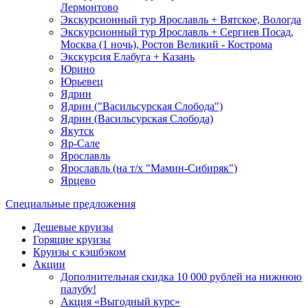
Лермонтово
Экскурсионный тур Ярославль + Вятское, Вологда
Экскурсионный тур Ярославль + Сергиев Посад,
Москва (1 ночь), Ростов Великий - Кострома
Экскурсия Елабуга + Казань
Юрино
Юрьевец
Ядрин
Ядрин ("Васильсурская Слобода")
Ядрин (Васильсурская Слобода)
Якутск
Яр-Сале
Ярославль
Ярославль (на т/х "Мамин-Сибиряк")
Ярцево
Специальные предложения
Дешевые круизы
Горящие круизы
Круизы с кэшбэком
Акции
Дополнительная скидка 10 000 рублей на нижнюю
палубу!
Акция «Выгодный курс»