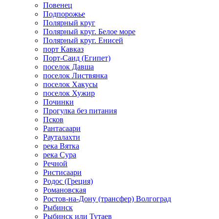
Повенец
Подпорожье
Полярный круг
Полярный круг. Белое море
Полярный круг. Енисей
порт Кавказ
Порт-Саид (Египет)
поселок Давша
поселок Листвянка
поселок Хакусы
поселок Хужир
Починки
Прогулка без питания
Псков
Рантасаари
Рауталахти
река Вятка
река Сура
Речной
Ристисаари
Родос (Греция)
Романовская
Ростов-на-Дону (трансфер) Волгоград
Рыбинск
Рыбинск или Тутаев