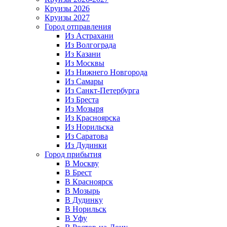
Круизы 2026
Круизы 2027
Город отправления
Из Астрахани
Из Волгограда
Из Казани
Из Москвы
Из Нижнего Новгорода
Из Самары
Из Санкт-Петербурга
Из Бреста
Из Мозыря
Из Красноярска
Из Норильска
Из Саратова
Из Дудинки
Город прибытия
В Москву
В Брест
В Красноярск
В Мозырь
В Дудинку
В Норильск
В Уфу