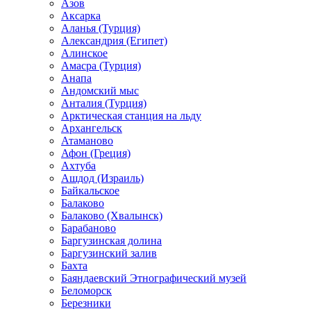
Азов
Аксарка
Аланья (Турция)
Александрия (Египет)
Алинское
Амасра (Турция)
Анапа
Андомский мыс
Анталия (Турция)
Арктическая станция на льду
Архангельск
Атаманово
Афон (Греция)
Ахтуба
Ашдод (Израиль)
Байкальское
Балаково
Балаково (Хвалынск)
Барабаново
Баргузинская долина
Баргузинский залив
Бахта
Баяндаевский Этнографический музей
Беломорск
Березники