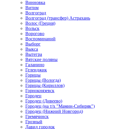
Винновка
Витим
Волгоград
Волгоград (трансфер) Астрахань
Волос (Греция)
Вольск
Ворогово
Воспоминаний
Выборг
Выкса
Вытегра
Вятские поляны
Галанино
Геленджик
Горицы
Горицы (Вологда)
Горицы (Кириллов)
Горнокнязевск
Городец
Городец (Дивеево)
Городец (на т/х "Мамин-Сибиряк")
Городец (Нижний Новгород)
Гремячинск
Грозный
Давид городок