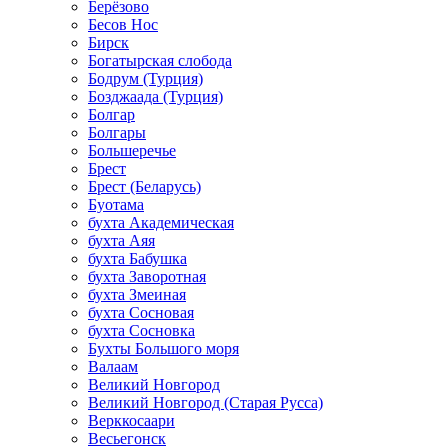
Берёзово
Бесов Нос
Бирск
Богатырская слобода
Бодрум (Турция)
Бозджаада (Турция)
Болгар
Болгары
Большеречье
Брест
Брест (Беларусь)
Буотама
бухта Академическая
бухта Аяя
бухта Бабушка
бухта Заворотная
бухта Змеиная
бухта Сосновая
бухта Сосновка
Бухты Большого моря
Валаам
Великий Новгород
Великий Новгород (Старая Русса)
Верккосаари
Весьегонск