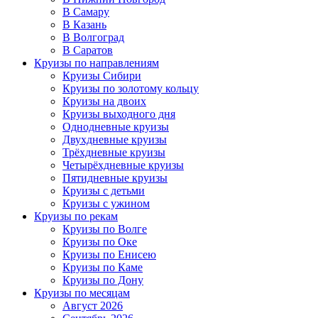
В Самару
В Казань
В Волгоград
В Саратов
Круизы по направлениям
Круизы Сибири
Круизы по золотому кольцу
Круизы на двоих
Круизы выходного дня
Однодневные круизы
Двухдневные круизы
Трёхдневные круизы
Четырёхдневные круизы
Пятидневные круизы
Круизы с детьми
Круизы с ужином
Круизы по рекам
Круизы по Волге
Круизы по Оке
Круизы по Енисею
Круизы по Каме
Круизы по Дону
Круизы по месяцам
Август 2026