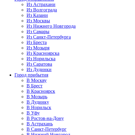
Из Астрахани
Из Волгограда
Из Казани
Из Москвы
Из Нижнего Новгорода
Из Самары
Из Санкт-Петербурга
Из Бреста
Из Мозыря
Из Красноярска
Из Норильска
Из Саратова
Из Дудинки
Город прибытия
В Москву
В Брест
В Красноярск
В Мозырь
В Дудинку
В Норильск
В Уфу
В Ростов-на-Дону
В Астрахань
В Санкт-Петербург
В Нижний Новгород