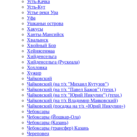
Усть-Качка
Усть-Кут
Устье реки Ура
Уфа
Ушканьи острова
Хакусы
Ханты-Мансийск
Хвалынск
Хвойный Бор
Хейнясенмаа
Хийденсельга
Хийденсельга (Рускеала)
Хохловка
Хужир
Чайковский
Чайковский (на т/х "Михаил Кутузов")
Чайковский (на т/х "Павел Бажов") (техн.)
Чайковский (на т/х "Юрий Никулин") (техн.)
Чайковский (на т/х Владимир Маяковский)
Чайковский (посадка на т/х «Юрий Никулин»)
Чебоксары
Чебоксары (Йошкар-Ола)
Чебоксары (Казань)
Чебоксары (трансфер) Казань
Череповец