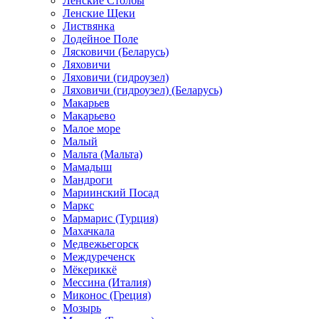
Ленские Столбы
Ленские Щеки
Листвянка
Лодейное Поле
Лясковичи (Беларусь)
Ляховичи
Ляховичи (гидроузел)
Ляховичи (гидроузел) (Беларусь)
Макарьев
Макарьево
Малое море
Малый
Мальта (Мальта)
Мамадыш
Мандроги
Мариинский Посад
Маркс
Мармарис (Турция)
Махачкала
Медвежьегорск
Междуреченск
Мёкериккё
Мессина (Италия)
Миконос (Греция)
Мозырь