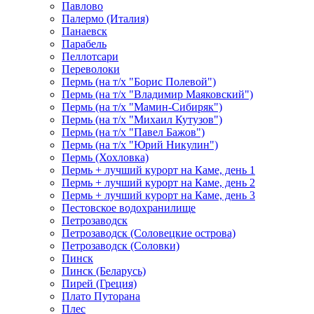
Павлово
Палермо (Италия)
Панаевск
Парабель
Пеллотсари
Переволоки
Пермь (на т/х "Борис Полевой")
Пермь (на т/х "Владимир Маяковский")
Пермь (на т/х "Мамин-Сибиряк")
Пермь (на т/х "Михаил Кутузов")
Пермь (на т/х "Павел Бажов")
Пермь (на т/х "Юрий Никулин")
Пермь (Хохловка)
Пермь + лучший курорт на Каме, день 1
Пермь + лучший курорт на Каме, день 2
Пермь + лучший курорт на Каме, день 3
Пестовское водохранилище
Петрозаводск
Петрозаводск (Соловецкие острова)
Петрозаводск (Соловки)
Пинск
Пинск (Беларусь)
Пирей (Греция)
Плато Путорана
Плес