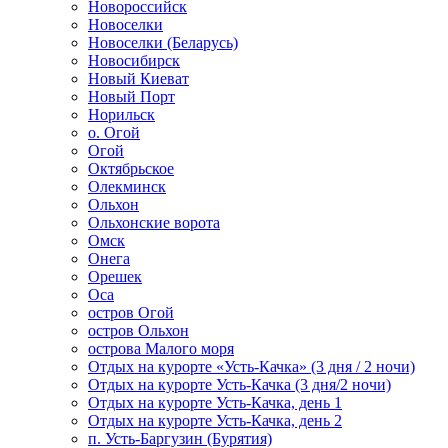
Новороссийск
Новоселки
Новоселки (Беларусь)
Новосибирск
Новый Киеват
Новый Порт
Норильск
о. Огой
Огой
Октябрьское
Олекминск
Ольхон
Ольхонские ворота
Омск
Онега
Орешек
Оса
остров Огой
остров Ольхон
острова Малого моря
Отдых на курорте «Усть-Качка» (3 дня / 2 ночи)
Отдых на курорте Усть-Качка (3 дня/2 ночи)
Отдых на курорте Усть-Качка, день 1
Отдых на курорте Усть-Качка, день 2
п. Усть-Баргузин (Бурятия)