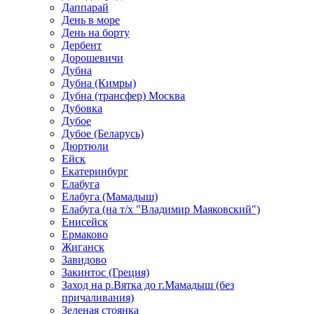
Даппарай
День в море
День на борту
Дербент
Дорошевичи
Дубна
Дубна (Кимры)
Дубна (трансфер) Москва
Дубовка
Дубое
Дубое (Беларусь)
Дюртюли
Ейск
Екатеринбург
Елабуга
Елабуга (Мамадыш)
Елабуга (на т/х "Владимир Маяковский")
Енисейск
Ермаково
Жиганск
Завидово
Закинтос (Греция)
Заход на р.Вятка до г.Мамадыш (без
причаливания)
Зеленая стоянка