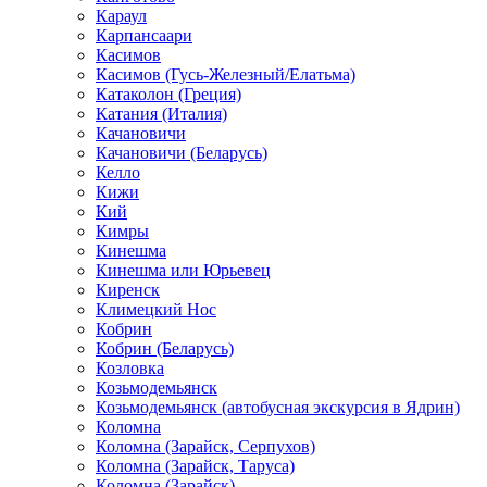
Караул
Карпансаари
Касимов
Касимов (Гусь-Железный/Елатьма)
Катаколон (Греция)
Катания (Италия)
Качановичи
Качановичи (Беларусь)
Келло
Кижи
Кий
Кимры
Кинешма
Кинешма или Юрьевец
Киренск
Климецкий Нос
Кобрин
Кобрин (Беларусь)
Козловка
Козьмодемьянск
Козьмодемьянск (автобусная экскурсия в Ядрин)
Коломна
Коломна (Зарайск, Серпухов)
Коломна (Зарайск, Таруса)
Коломна (Зарайск)