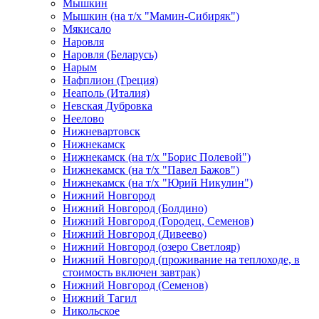
Мышкин
Мышкин (на т/х "Мамин-Сибиряк")
Мякисало
Наровля
Наровля (Беларусь)
Нарым
Нафплион (Греция)
Неаполь (Италия)
Невская Дубровка
Неелово
Нижневартовск
Нижнекамск
Нижнекамск (на т/х "Борис Полевой")
Нижнекамск (на т/х "Павел Бажов")
Нижнекамск (на т/х "Юрий Никулин")
Нижний Новгород
Нижний Новгород (Болдино)
Нижний Новгород (Городец, Семенов)
Нижний Новгород (Дивеево)
Нижний Новгород (озеро Светлояр)
Нижний Новгород (проживание на теплоходе, в
стоимость включен завтрак)
Нижний Новгород (Семенов)
Нижний Тагил
Никольское