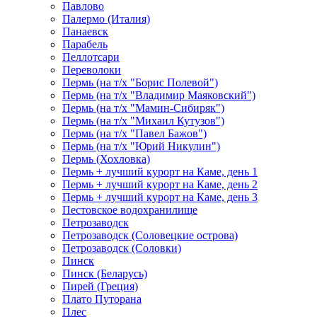
Павлово
Палермо (Италия)
Панаевск
Парабель
Пеллотсари
Переволоки
Пермь (на т/х "Борис Полевой")
Пермь (на т/х "Владимир Маяковский")
Пермь (на т/х "Мамин-Сибиряк")
Пермь (на т/х "Михаил Кутузов")
Пермь (на т/х "Павел Бажов")
Пермь (на т/х "Юрий Никулин")
Пермь (Хохловка)
Пермь + лучший курорт на Каме, день 1
Пермь + лучший курорт на Каме, день 2
Пермь + лучший курорт на Каме, день 3
Пестовское водохранилище
Петрозаводск
Петрозаводск (Соловецкие острова)
Петрозаводск (Соловки)
Пинск
Пинск (Беларусь)
Пирей (Греция)
Плато Путорана
Плес