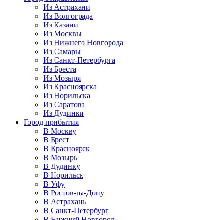
Из Астрахани
Из Волгограда
Из Казани
Из Москвы
Из Нижнего Новгорода
Из Самары
Из Санкт-Петербурга
Из Бреста
Из Мозыря
Из Красноярска
Из Норильска
Из Саратова
Из Дудинки
Город прибытия
В Москву
В Брест
В Красноярск
В Мозырь
В Дудинку
В Норильск
В Уфу
В Ростов-на-Дону
В Астрахань
В Санкт-Петербург
В Нижний Новгород