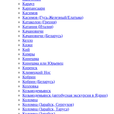
Караул
Карпансаари
Касимов
Касимов (Гусь-Железный/Елатьма)
Катаколон (Греция)
Катания (Италия)
Качановичи
Качановичи (Беларусь)
Келло
Кижи
Кий
Кимры
Кинешма
Кинешма или Юрьевец
Киренск
Климецкий Нос
Кобрин
Кобрин (Беларусь)
Козловка
Козьмодемьянск
Козьмодемьянск (автобусная экскурсия в Ядрин)
Коломна
Коломна (Зарайск, Серпухов)
Коломна (Зарайск, Таруса)
Коломна (Зарайск)