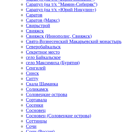
Сарапул (на т/х "Мамин-Сибиряк")
Сарапул (на т/х «Юрий Никулин»)
Саратов
Саратов (Маркс)
Свирьстрой
Свияжск
Свияжск (Иннополис, Свияжск)
Свято-Вознесенский Макарьевский монастырь
Северобайкальск
Секретное место
село Байкальское
село Максимиха (Бурятия)
Сенгилей
Синск
Ситту
Скала Шаманка
Соликамск
Соловецкие острова
Сортавала
Сосенки
Сосновец
Сосновец (Соловецкие острова)
Соттинцы
Сочи
Сочи (Россия)