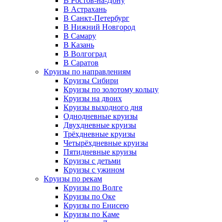
В Ростов-на-Дону
В Астрахань
В Санкт-Петербург
В Нижний Новгород
В Самару
В Казань
В Волгоград
В Саратов
Круизы по направлениям
Круизы Сибири
Круизы по золотому кольцу
Круизы на двоих
Круизы выходного дня
Однодневные круизы
Двухдневные круизы
Трёхдневные круизы
Четырёхдневные круизы
Пятидневные круизы
Круизы с детьми
Круизы с ужином
Круизы по рекам
Круизы по Волге
Круизы по Оке
Круизы по Енисею
Круизы по Каме