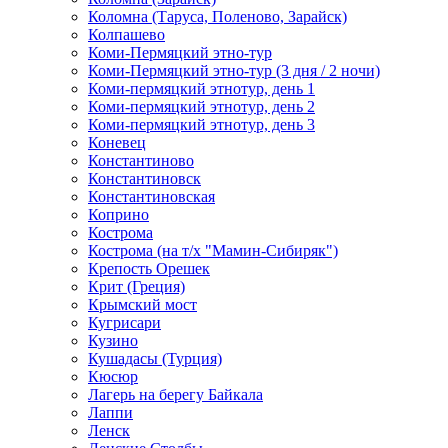
Коломна (Таруса, Поленово, Зарайск)
Колпашево
Коми-Пермяцкий этно-тур
Коми-Пермяцкий этно-тур (3 дня / 2 ночи)
Коми-пермяцкий этнотур, день 1
Коми-пермяцкий этнотур, день 2
Коми-пермяцкий этнотур, день 3
Коневец
Константиново
Константиновск
Константиновская
Коприно
Кострома
Кострома (на т/х "Мамин-Сибиряк")
Крепость Орешек
Крит (Греция)
Крымский мост
Кугрисари
Кузино
Кушадасы (Турция)
Кюсюр
Лагерь на берегу Байкала
Лаппи
Ленск