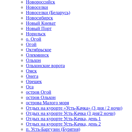
Новороссийск
Новоселки
Новоселки (Беларусь)
Новосибирск
Новый Киеват
Новый Порт
Норильск
о. Огой
Огой
Октябрьское
Олекминск
Ольхон
Ольхонские ворота
Омск
Онега
Орешек
Оса
остров Огой
остров Ольхон
острова Малого моря
Отдых на курорте «Усть-Качка» (3 дня / 2 ночи)
Отдых на курорте Усть-Качка (3 дня/2 ночи)
Отдых на курорте Усть-Качка, день 1
Отдых на курорте Усть-Качка, день 2
п. Усть-Баргузин (Бурятия)