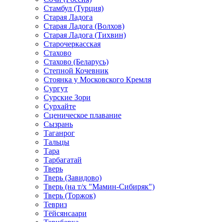
Стамбул (Турция)
Старая Ладога
Старая Ладога (Волхов)
Старая Ладога (Тихвин)
Старочеркасская
Стахово
Стахово (Беларусь)
Степной Кочевник
Стоянка у Московского Кремля
Сургут
Сурские Зори
Сурхайте
Сценическое плавание
Сызрань
Таганрог
Тальцы
Тара
Тарбагатай
Тверь
Тверь (Завидово)
Тверь (на т/х "Мамин-Сибиряк")
Тверь (Торжок)
Тевриз
Тёйсянсаари