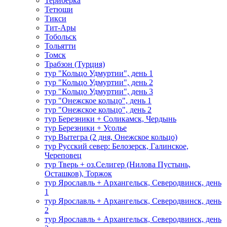
Териберка
Тетюши
Тикси
Тит-Ары
Тобольск
Тольятти
Томск
Трабзон (Турция)
тур "Кольцо Удмуртии", день 1
тур "Кольцо Удмуртии", день 2
тур "Кольцо Удмуртии", день 3
тур "Онежское кольцо", день 1
тур "Онежское кольцо", день 2
тур Березники + Соликамск, Чердынь
тур Березники + Усолье
тур Вытегра (2 дня, Онежское кольцо)
тур Русский север: Белозерск, Галинское,
Череповец
тур Тверь + оз.Селигер (Нилова Пустынь,
Осташков), Торжок
тур Ярославль + Архангельск, Северодвинск, день
1
тур Ярославль + Архангельск, Северодвинск, день
2
тур Ярославль + Архангельск, Северодвинск, день