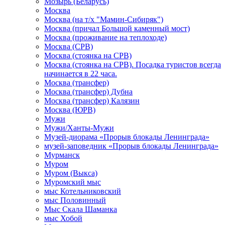
Мозырь (Беларусь)
Москва
Москва (на т/х "Мамин-Сибиряк")
Москва (причал Большой каменный мост)
Москва (проживание на теплоходе)
Москва (СРВ)
Москва (стоянка на СРВ)
Москва (стоянка на СРВ). Посадка туристов всегда
начинается в 22 часа.
Москва (трансфер)
Москва (трансфер) Дубна
Москва (трансфер) Калязин
Москва (ЮРВ)
Мужи
Мужи/Ханты-Мужи
Музей-диорама «Прорыв блокады Ленинграда»
музей-заповедник «Прорыв блокады Ленинграда»
Мурманск
Муром
Муром (Выкса)
Муромский мыс
мыс Котельниковский
мыс Половинный
Мыс Скала Шаманка
мыс Хобой