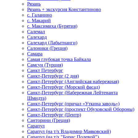
Рязань
Рязань + экскурсия Константиново
с. Галанино
с. Макарий
с. Максимиха (Бурятия)
Салемал
Салехард
Салехард (Лабытнанги)
Салоники (Греция)
Самара
Самая глубокая точка Байкала
Самсун (Турция)
Санкт Петербург
Санкт-Петербург (2 дня)
Санкт-Петербург (Английская набережная)
Санкт-Петербург (Морской фасад)
Санкт-Петербург (Набережная Лейтенанта
Шмидта)
Санкт-Петербург (причал «Уткина заводь»)
Санкт-Петербург (проспект Обуховской Обороны)
Санкт-Петербург (Центр)
Санторини (Греция)
Сарапул
Сарапул (на т/х Владимир Маяковский)
Сарапул (на т/х "Борис Полевой")