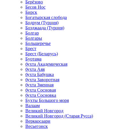
Берёзово
Бесов Нос
Бирск
Богатырская слобода
Бодрум (Турция)
Бозджаада (Турция)
Болгар
Болгары
Большеречье
Брест
Брест (Беларусь)
Буотама
бухта Академическая
бухта Аяя
бухта Бабушка
бухта Заворотная
бухта Змеиная
бухта Сосновая
бухта Сосновка
Бухты Большого моря
Валаам
Великий Новгород
Великий Новгород (Старая Русса)
Верккосаари
Весьегонск