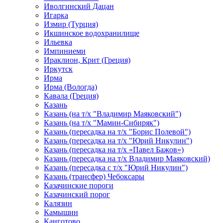
Иволгинский Дацан
Игарка
Измир (Турция)
Икшинское водохранилище
Ильевка
Импиниеми
Ираклион, Крит (Греция)
Иркутск
Ирма
Ирма (Вологда)
Кавала (Греция)
Казань
Казань (на т/х "Владимир Маяковский")
Казань (на т/х "Мамин-Сибиряк")
Казань (пересадка на т/х "Борис Полевой")
Казань (пересадка на т/х "Юрий Никулин")
Казань (пересадка на т/х «Павел Бажов»)
Казань (пересадка на т/х Владимир Маяковский)
Казань (пересадка с т/х "Юрий Никулин")
Казань (трансфер) Чебоксары
Казачинские пороги
Казачинский порог
Калязин
Камышин
Канготово