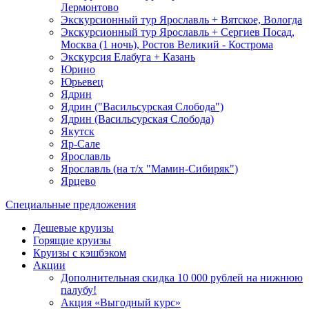
Лермонтово
Экскурсионный тур Ярославль + Вятское, Вологда
Экскурсионный тур Ярославль + Сергиев Посад,
Москва (1 ночь), Ростов Великий - Кострома
Экскурсия Елабуга + Казань
Юрино
Юрьевец
Ядрин
Ядрин ("Васильсурская Слобода")
Ядрин (Васильсурская Слобода)
Якутск
Яр-Сале
Ярославль
Ярославль (на т/х "Мамин-Сибиряк")
Ярцево
Специальные предложения
Дешевые круизы
Горящие круизы
Круизы с кэшбэком
Акции
Дополнительная скидка 10 000 рублей на нижнюю
палубу!
Акция «Выгодный курс»