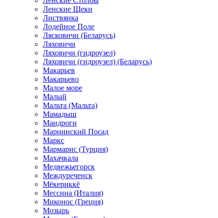
Ленские Столбы
Ленские Щеки
Листвянка
Лодейное Поле
Лясковичи (Беларусь)
Ляховичи
Ляховичи (гидроузел)
Ляховичи (гидроузел) (Беларусь)
Макарьев
Макарьево
Малое море
Малый
Мальта (Мальта)
Мамадыш
Мандроги
Мариинский Посад
Маркс
Мармарис (Турция)
Махачкала
Медвежьегорск
Междуреченск
Мёкериккё
Мессина (Италия)
Миконос (Греция)
Мозырь