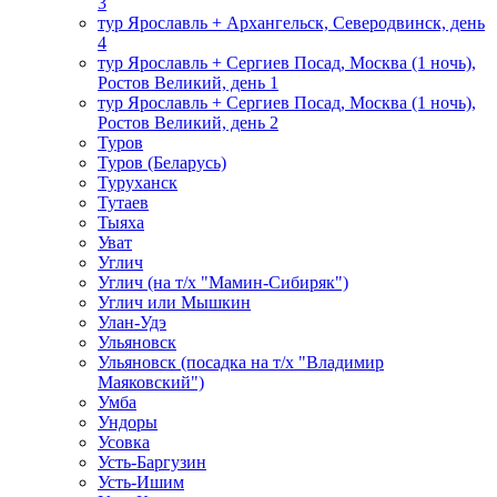
3
тур Ярославль + Архангельск, Северодвинск, день
4
тур Ярославль + Сергиев Посад, Москва (1 ночь),
Ростов Великий, день 1
тур Ярославль + Сергиев Посад, Москва (1 ночь),
Ростов Великий, день 2
Туров
Туров (Беларусь)
Туруханск
Тутаев
Тыяха
Уват
Углич
Углич (на т/х "Мамин-Сибиряк")
Углич или Мышкин
Улан-Удэ
Ульяновск
Ульяновск (посадка на т/х "Владимир
Маяковский")
Умба
Ундоры
Усовка
Усть-Баргузин
Усть-Ишим