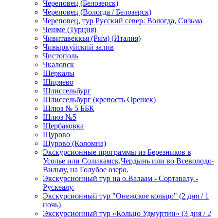
Череповец (Белозерск)
Череповец (Вологда / Белозерск)
Череповец, тур Русский север: Вологда, Сизьма
Чешме (Турция)
Чивитавеккья (Рим) (Италия)
Чивыркуйский залив
Чистополь
Чкаловск
Шеркалы
Ширяево
Шлиссельбург
Шлиссельбург (крепость Орешек)
Шлюз № 5 ББК
Шлюз №5
Щербаковка
Щурово
Щурово (Коломна)
Экскурсионные программы из Березников в
Усолье или Соликамск,Чердынь или во Всеволодо-
Вильву, на Голубое озеро.
Экскурсионный тур на о.Валаам - Сортавалу -
Рускеалу.
Экскурсионный тур "Онежское кольцо" (2 дня / 1
ночь)
Экскурсионный тур «Кольцо Удмуртии» (3 дня / 2