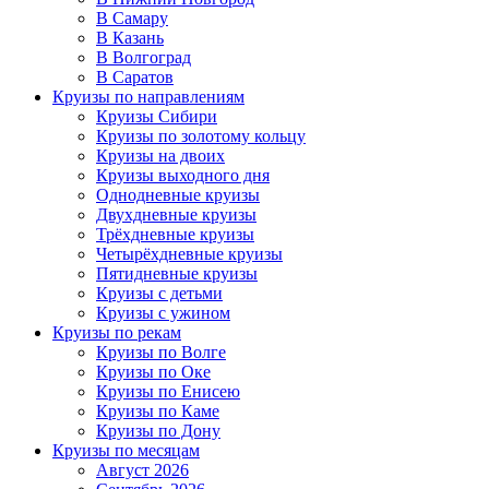
В Самару
В Казань
В Волгоград
В Саратов
Круизы по направлениям
Круизы Сибири
Круизы по золотому кольцу
Круизы на двоих
Круизы выходного дня
Однодневные круизы
Двухдневные круизы
Трёхдневные круизы
Четырёхдневные круизы
Пятидневные круизы
Круизы с детьми
Круизы с ужином
Круизы по рекам
Круизы по Волге
Круизы по Оке
Круизы по Енисею
Круизы по Каме
Круизы по Дону
Круизы по месяцам
Август 2026