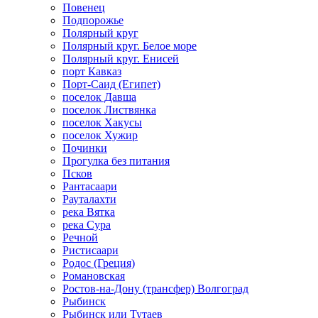
Повенец
Подпорожье
Полярный круг
Полярный круг. Белое море
Полярный круг. Енисей
порт Кавказ
Порт-Саид (Египет)
поселок Давша
поселок Листвянка
поселок Хакусы
поселок Хужир
Починки
Прогулка без питания
Псков
Рантасаари
Рауталахти
река Вятка
река Сура
Речной
Ристисаари
Родос (Греция)
Романовская
Ростов-на-Дону (трансфер) Волгоград
Рыбинск
Рыбинск или Тутаев