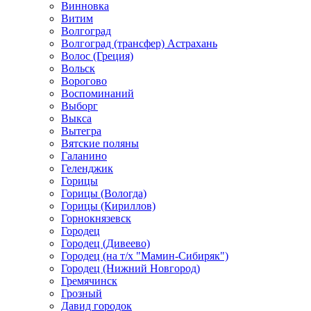
Винновка
Витим
Волгоград
Волгоград (трансфер) Астрахань
Волос (Греция)
Вольск
Ворогово
Воспоминаний
Выборг
Выкса
Вытегра
Вятские поляны
Галанино
Геленджик
Горицы
Горицы (Вологда)
Горицы (Кириллов)
Горнокнязевск
Городец
Городец (Дивеево)
Городец (на т/х "Мамин-Сибиряк")
Городец (Нижний Новгород)
Гремячинск
Грозный
Давид городок