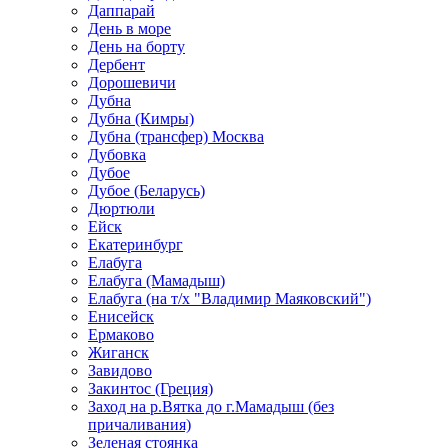
Даппарай
День в море
День на борту
Дербент
Дорошевичи
Дубна
Дубна (Кимры)
Дубна (трансфер) Москва
Дубовка
Дубое
Дубое (Беларусь)
Дюртюли
Ейск
Екатеринбург
Елабуга
Елабуга (Мамадыш)
Елабуга (на т/х "Владимир Маяковский")
Енисейск
Ермаково
Жиганск
Завидово
Закинтос (Греция)
Заход на р.Вятка до г.Мамадыш (без
причаливания)
Зеленая стоянка