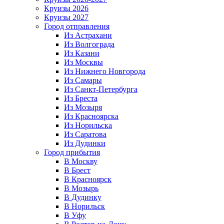
Круизы 2026
Круизы 2027
Город отправления
Из Астрахани
Из Волгограда
Из Казани
Из Москвы
Из Нижнего Новгорода
Из Самары
Из Санкт-Петербурга
Из Бреста
Из Мозыря
Из Красноярска
Из Норильска
Из Саратова
Из Дудинки
Город прибытия
В Москву
В Брест
В Красноярск
В Мозырь
В Дудинку
В Норильск
В Уфу