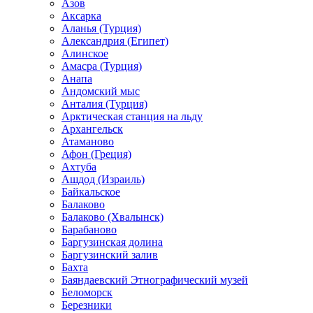
Азов
Аксарка
Аланья (Турция)
Александрия (Египет)
Алинское
Амасра (Турция)
Анапа
Андомский мыс
Анталия (Турция)
Арктическая станция на льду
Архангельск
Атаманово
Афон (Греция)
Ахтуба
Ашдод (Израиль)
Байкальское
Балаково
Балаково (Хвалынск)
Барабаново
Баргузинская долина
Баргузинский залив
Бахта
Баяндаевский Этнографический музей
Беломорск
Березники