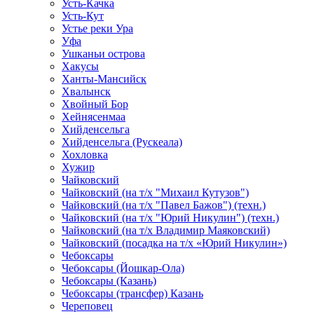
Усть-Качка
Усть-Кут
Устье реки Ура
Уфа
Ушканьи острова
Хакусы
Ханты-Мансийск
Хвалынск
Хвойный Бор
Хейнясенмаа
Хийденсельга
Хийденсельга (Рускеала)
Хохловка
Хужир
Чайковский
Чайковский (на т/х "Михаил Кутузов")
Чайковский (на т/х "Павел Бажов") (техн.)
Чайковский (на т/х "Юрий Никулин") (техн.)
Чайковский (на т/х Владимир Маяковский)
Чайковский (посадка на т/х «Юрий Никулин»)
Чебоксары
Чебоксары (Йошкар-Ола)
Чебоксары (Казань)
Чебоксары (трансфер) Казань
Череповец