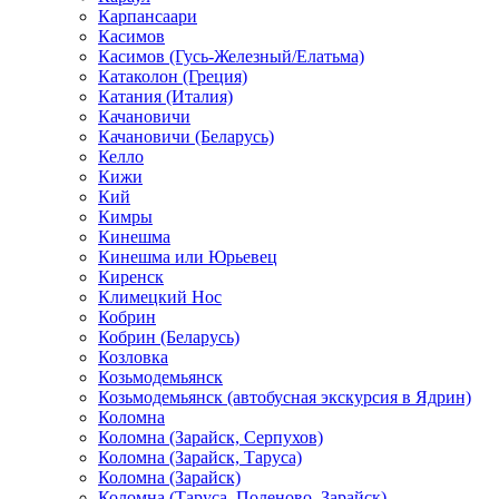
Карпансаари
Касимов
Касимов (Гусь-Железный/Елатьма)
Катаколон (Греция)
Катания (Италия)
Качановичи
Качановичи (Беларусь)
Келло
Кижи
Кий
Кимры
Кинешма
Кинешма или Юрьевец
Киренск
Климецкий Нос
Кобрин
Кобрин (Беларусь)
Козловка
Козьмодемьянск
Козьмодемьянск (автобусная экскурсия в Ядрин)
Коломна
Коломна (Зарайск, Серпухов)
Коломна (Зарайск, Таруса)
Коломна (Зарайск)
Коломна (Таруса, Поленово, Зарайск)