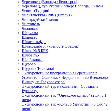
Череповец (Вологда / Белозерск)
Череповец, тур Русский север: Вологда, Сизьма
Чешме (Турция)
Чивитавеккья (Рим) (Италия)
Чивыркуйский залив
Чистополь
Чкаловск
Шеркалы
Ширяево
Шлиссельбург
Шлиссельбург (крепость Орешек)
Шлюз № 5 ББК
Шлюз №5
Щербаковка
Щурово
Щурово (Коломна)
Экскурсионные программы из Березников в
Усолье или Соликамск,Чердынь или во Всеволодо-
Вильву, на Голубое озеро.
Экскурсионный тур на о.Валаам - Сортавалу -
Рускеалу.
Экскурсионный тур "Онежское кольцо" (2 дня / 1
ночь)
Экскурсионный тур «Кольцо Удмуртии» (3 дня / 2
ночи)