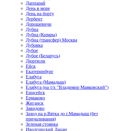
Даппарай
День в море
День на борту
Дербент
Дорошевичи
Дубна
Дубна (Кимры)
Дубна (трансфер) Москва
Дубовка
Дубое
Дубое (Беларусь)
Дюртюли
Ейск
Екатеринбург
Елабуга
Елабуга (Мамадыш)
Елабуга (на т/х "Владимир Маяковский")
Енисейск
Ермаково
Жиганск
Завидово
Заход на р.Вятка до г.Мамадыш (без
причаливания)
Зеленая стоянка
Иволгинский Дацан