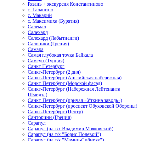
Рязань + экскурсия Константиново
с. Галанино
с. Макарий
с. Максимиха (Бурятия)
Салемал
Салехард
Салехард (Лабытнанги)
Салоники (Греция)
Самара
Самая глубокая точка Байкала
Самсун (Турция)
Санкт Петербург
Санкт-Петербург (2 дня)
Санкт-Петербург (Английская набережная)
Санкт-Петербург (Морской фасад)
Санкт-Петербург (Набережная Лейтенанта
Шмидта)
Санкт-Петербург (причал «Уткина заводь»)
Санкт-Петербург (проспект Обуховской Обороны)
Санкт-Петербург (Центр)
Санторини (Греция)
Сарапул
Сарапул (на т/х Владимир Маяковский)
Сарапул (на т/х "Борис Полевой")
Сарапул (на т/х "Мамин-Сибиряк")