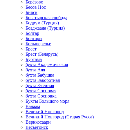
Берёзово
Бесов Нос
Бирск
Богатырская слобода
Бодрум (Турция)
Бозджаада (Турция)
Болгар
Болгары
Большеречье
Брест
Брест (Беларусь)
Буотама
бухта Академическая
бухта Аяя
бухта Бабушка
бухта Заворотная
бухта Змеиная
бухта Сосновая
бухта Сосновка
Бухты Большого моря
Валаам
Великий Новгород
Великий Новгород (Старая Русса)
Верккосаари
Весьегонск