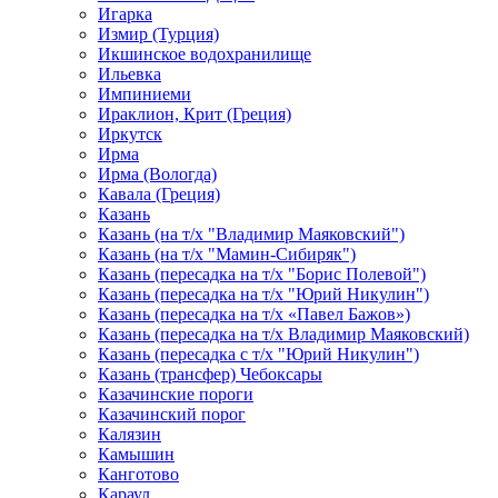
Игарка
Измир (Турция)
Икшинское водохранилище
Ильевка
Импиниеми
Ираклион, Крит (Греция)
Иркутск
Ирма
Ирма (Вологда)
Кавала (Греция)
Казань
Казань (на т/х "Владимир Маяковский")
Казань (на т/х "Мамин-Сибиряк")
Казань (пересадка на т/х "Борис Полевой")
Казань (пересадка на т/х "Юрий Никулин")
Казань (пересадка на т/х «Павел Бажов»)
Казань (пересадка на т/х Владимир Маяковский)
Казань (пересадка с т/х "Юрий Никулин")
Казань (трансфер) Чебоксары
Казачинские пороги
Казачинский порог
Калязин
Камышин
Канготово
Караул