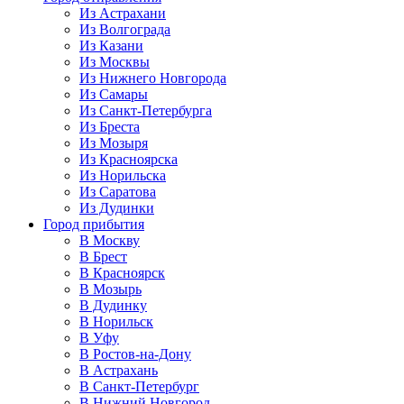
Из Астрахани
Из Волгограда
Из Казани
Из Москвы
Из Нижнего Новгорода
Из Самары
Из Санкт-Петербурга
Из Бреста
Из Мозыря
Из Красноярска
Из Норильска
Из Саратова
Из Дудинки
Город прибытия
В Москву
В Брест
В Красноярск
В Мозырь
В Дудинку
В Норильск
В Уфу
В Ростов-на-Дону
В Астрахань
В Санкт-Петербург
В Нижний Новгород