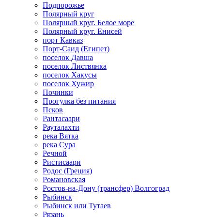
Подпорожье
Полярный круг
Полярный круг. Белое море
Полярный круг. Енисей
порт Кавказ
Порт-Саид (Египет)
поселок Давша
поселок Листвянка
поселок Хакусы
поселок Хужир
Починки
Прогулка без питания
Псков
Рантасаари
Рауталахти
река Вятка
река Сура
Речной
Ристисаари
Родос (Греция)
Романовская
Ростов-на-Дону (трансфер) Волгоград
Рыбинск
Рыбинск или Тутаев
Рязань