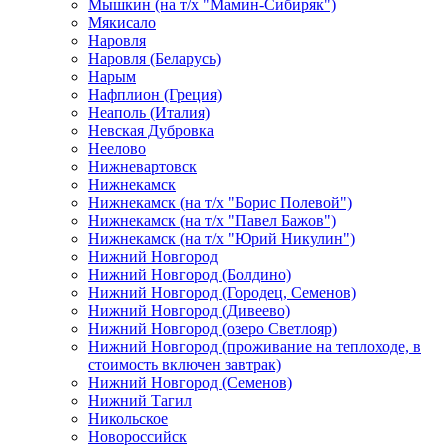
Мышкин (на т/х "Мамин-Сибиряк")
Мякисало
Наровля
Наровля (Беларусь)
Нарым
Нафплион (Греция)
Неаполь (Италия)
Невская Дубровка
Неелово
Нижневартовск
Нижнекамск
Нижнекамск (на т/х "Борис Полевой")
Нижнекамск (на т/х "Павел Бажов")
Нижнекамск (на т/х "Юрий Никулин")
Нижний Новгород
Нижний Новгород (Болдино)
Нижний Новгород (Городец, Семенов)
Нижний Новгород (Дивеево)
Нижний Новгород (озеро Светлояр)
Нижний Новгород (проживание на теплоходе, в
стоимость включен завтрак)
Нижний Новгород (Семенов)
Нижний Тагил
Никольское
Новороссийск