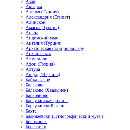
Азов
Аксарка
Аланья (Турция)
Александрия (Египет)
Алинское
Амасра (Турция)
Анапа
Андомский мыс
Анталия (Турция)
Арктическая станция на льду
Архангельск
Атаманово
Афон (Греция)
Ахтуба
Ашдод (Израиль)
Байкальское
Балаково
Балаково (Хвалынск)
Барабаново
Баргузинская долина
Баргузинский залив
Бахта
Баяндаевский Этнографический музей
Беломорск
Березники