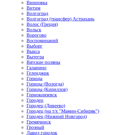
Винновка
Витим
Волгоград
Волгоград (трансфер) Астрахань
Волос (Греция)
Вольск
Ворогово
Воспоминаний
Выборг
Выкса
Вытегра
Вятские поляны
Галанино
Геленджик
Горицы
Горицы (Вологда)
Горицы (Кириллов)
Горнокнязевск
Городец
Городец (Дивеево)
Городец (на т/х "Мамин-Сибиряк")
Городец (Нижний Новгород)
Гремячинск
Грозный
Давид городок