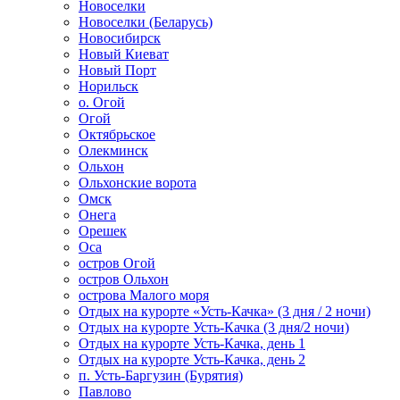
Новоселки
Новоселки (Беларусь)
Новосибирск
Новый Киеват
Новый Порт
Норильск
о. Огой
Огой
Октябрьское
Олекминск
Ольхон
Ольхонские ворота
Омск
Онега
Орешек
Оса
остров Огой
остров Ольхон
острова Малого моря
Отдых на курорте «Усть-Качка» (3 дня / 2 ночи)
Отдых на курорте Усть-Качка (3 дня/2 ночи)
Отдых на курорте Усть-Качка, день 1
Отдых на курорте Усть-Качка, день 2
п. Усть-Баргузин (Бурятия)
Павлово