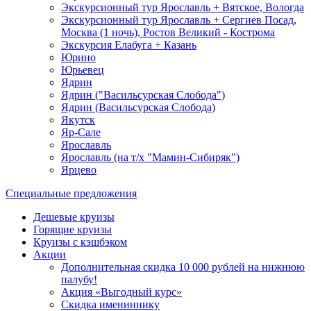
Экскурсионный тур Ярославль + Вятское, Вологда
Экскурсионный тур Ярославль + Сергиев Посад,
Москва (1 ночь), Ростов Великий - Кострома
Экскурсия Елабуга + Казань
Юрино
Юрьевец
Ядрин
Ядрин ("Васильсурская Слобода")
Ядрин (Васильсурская Слобода)
Якутск
Яр-Сале
Ярославль
Ярославль (на т/х "Мамин-Сибиряк")
Ярцево
Специальные предложения
Дешевые круизы
Горящие круизы
Круизы с кэшбэком
Акции
Дополнительная скидка 10 000 рублей на нижнюю
палубу!
Акция «Выгодный курс»
Скидка имениннику