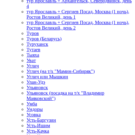
тур Ярославль + Архангельск, Северодвинск, день
4
тур Ярославль + Сергиев Посад, Москва (1 ночь),
Ростов Великий, день 1
тур Ярославль + Сергиев Посад, Москва (1 ночь),
Ростов Великий, день 2
Туров
Туров (Беларусь)
Туруханск
Тутаев
Тыяха
Уват
Углич
Углич (на т/х "Мамин-Сибиряк")
Углич или Мышкин
Улан-Удэ
Ульяновск
Ульяновск (посадка на т/х "Владимир
Маяковский")
Умба
Ундоры
Усовка
Усть-Баргузин
Усть-Ишим
Усть-Качка