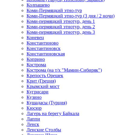
Колпашево
Коми-Пермяцкий этно-тур
Коми-Пермяцкий этно-тур (3 дня / 2 ночи)
Коми-пермяцкий этнотур, день 1
Коми-пермяцкий этнотур, день 2
Коми-пермяцкий этнотур, день 3
Коневец
Константиново
Константиновск
Константиновская
Коприно
Кострома
Кострома (на т/х "Мамин-Сибиряк")
Крепость Орешек
Крит (Греция)
Крымский мост
Кугрисари
Кузино
Кушадасы (Турция)
Кюсюр
Лагерь на берегу Байкала
Лаппи
Ленск
Ленские Столбы