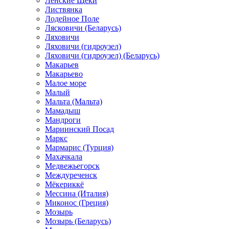
Ленские Щеки
Листвянка
Лодейное Поле
Лясковичи (Беларусь)
Ляховичи
Ляховичи (гидроузел)
Ляховичи (гидроузел) (Беларусь)
Макарьев
Макарьево
Малое море
Малый
Мальта (Мальта)
Мамадыш
Мандроги
Мариинский Посад
Маркс
Мармарис (Турция)
Махачкала
Медвежьегорск
Междуреченск
Мёкериккё
Мессина (Италия)
Миконос (Греция)
Мозырь
Мозырь (Беларусь)