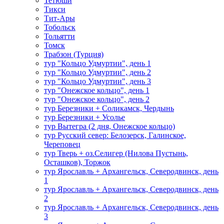
Тетюши
Тикси
Тит-Ары
Тобольск
Тольятти
Томск
Трабзон (Турция)
тур "Кольцо Удмуртии", день 1
тур "Кольцо Удмуртии", день 2
тур "Кольцо Удмуртии", день 3
тур "Онежское кольцо", день 1
тур "Онежское кольцо", день 2
тур Березники + Соликамск, Чердынь
тур Березники + Усолье
тур Вытегра (2 дня, Онежское кольцо)
тур Русский север: Белозерск, Галинское,
Череповец
тур Тверь + оз.Селигер (Нилова Пустынь,
Осташков), Торжок
тур Ярославль + Архангельск, Северодвинск, день
1
тур Ярославль + Архангельск, Северодвинск, день
2
тур Ярославль + Архангельск, Северодвинск, день
3