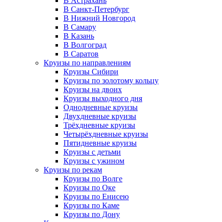
В Астрахань
В Санкт-Петербург
В Нижний Новгород
В Самару
В Казань
В Волгоград
В Саратов
Круизы по направлениям
Круизы Сибири
Круизы по золотому кольцу
Круизы на двоих
Круизы выходного дня
Однодневные круизы
Двухдневные круизы
Трёхдневные круизы
Четырёхдневные круизы
Пятидневные круизы
Круизы с детьми
Круизы с ужином
Круизы по рекам
Круизы по Волге
Круизы по Оке
Круизы по Енисею
Круизы по Каме
Круизы по Дону