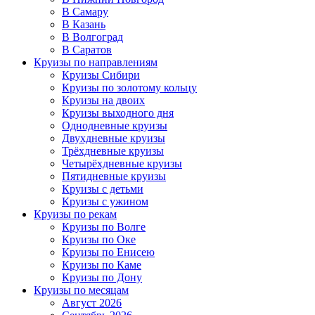
В Самару
В Казань
В Волгоград
В Саратов
Круизы по направлениям
Круизы Сибири
Круизы по золотому кольцу
Круизы на двоих
Круизы выходного дня
Однодневные круизы
Двухдневные круизы
Трёхдневные круизы
Четырёхдневные круизы
Пятидневные круизы
Круизы с детьми
Круизы с ужином
Круизы по рекам
Круизы по Волге
Круизы по Оке
Круизы по Енисею
Круизы по Каме
Круизы по Дону
Круизы по месяцам
Август 2026