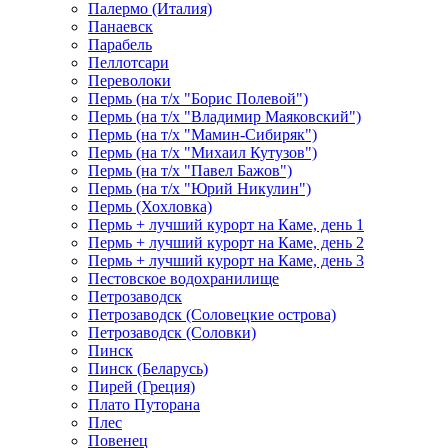
Палермо (Италия)
Панаевск
Парабель
Пеллотсари
Переволоки
Пермь (на т/х "Борис Полевой")
Пермь (на т/х "Владимир Маяковский")
Пермь (на т/х "Мамин-Сибиряк")
Пермь (на т/х "Михаил Кутузов")
Пермь (на т/х "Павел Бажов")
Пермь (на т/х "Юрий Никулин")
Пермь (Хохловка)
Пермь + лучший курорт на Каме, день 1
Пермь + лучший курорт на Каме, день 2
Пермь + лучший курорт на Каме, день 3
Пестовское водохранилище
Петрозаводск
Петрозаводск (Соловецкие острова)
Петрозаводск (Соловки)
Пинск
Пинск (Беларусь)
Пирей (Греция)
Плато Путорана
Плес
Повенец