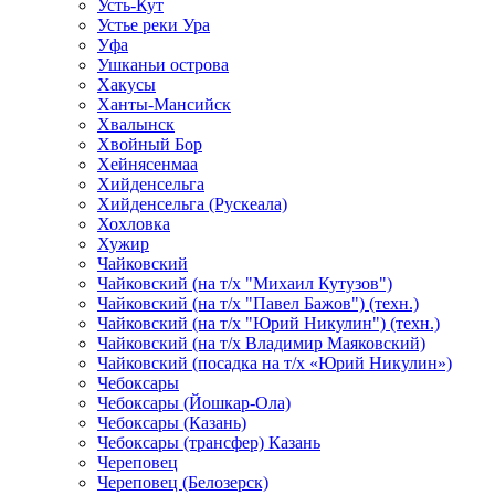
Усть-Кут
Устье реки Ура
Уфа
Ушканьи острова
Хакусы
Ханты-Мансийск
Хвалынск
Хвойный Бор
Хейнясенмаа
Хийденсельга
Хийденсельга (Рускеала)
Хохловка
Хужир
Чайковский
Чайковский (на т/х "Михаил Кутузов")
Чайковский (на т/х "Павел Бажов") (техн.)
Чайковский (на т/х "Юрий Никулин") (техн.)
Чайковский (на т/х Владимир Маяковский)
Чайковский (посадка на т/х «Юрий Никулин»)
Чебоксары
Чебоксары (Йошкар-Ола)
Чебоксары (Казань)
Чебоксары (трансфер) Казань
Череповец
Череповец (Белозерск)