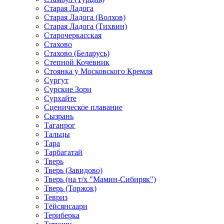
Старая Ладога
Старая Ладога (Волхов)
Старая Ладога (Тихвин)
Старочеркасская
Стахово
Стахово (Беларусь)
Степной Кочевник
Стоянка у Московского Кремля
Сургут
Сурские Зори
Сурхайте
Сценическое плавание
Сызрань
Таганрог
Тальцы
Тара
Тарбагатай
Тверь
Тверь (Завидово)
Тверь (на т/х "Мамин-Сибиряк")
Тверь (Торжок)
Тевриз
Тёйсянсаари
Териберка