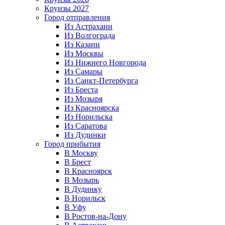
Круизы 2027
Город отправления
Из Астрахани
Из Волгограда
Из Казани
Из Москвы
Из Нижнего Новгорода
Из Самары
Из Санкт-Петербурга
Из Бреста
Из Мозыря
Из Красноярска
Из Норильска
Из Саратова
Из Дудинки
Город прибытия
В Москву
В Брест
В Красноярск
В Мозырь
В Дудинку
В Норильск
В Уфу
В Ростов-на-Дону