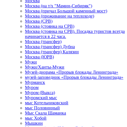
Москва
Москва (на т/х "Мамин-Сибиряк")
Москва (причал Большой каменный мост)
Москва (проживание на теплоходе)
Москва (СРВ)
Москва (стоянка на СРВ)
Москва (стоянка на СРВ). Посадка туристов всегда
начинается в 22 часа.
Москва (трансфер)
Москва (трансфер) Дубна
Москва (трансфер) Калязин
Москва (ЮРВ)
Мужи
Мужи/Ханты-Мужи
Музей-диорама «Прорыв блокады Ленинграда»
музей-заповедник «Прорыв блокады Ленинграда»
Мурманск
Муром
Муром (Выкса)
Муромский мыс
мыс Котельниковский
мыс Половинный
Мыс Скала Шаманка
мыс Хобой
Мышкин