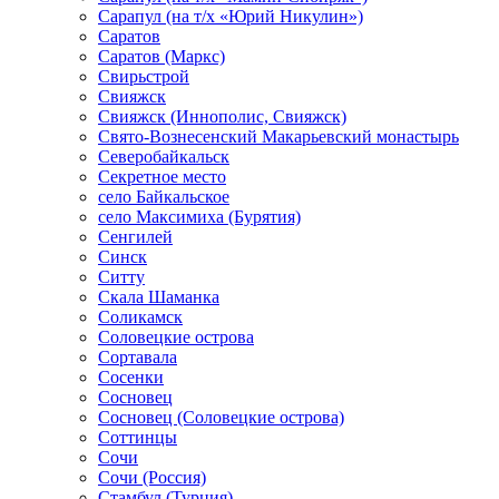
Сарапул (на т/х «Юрий Никулин»)
Саратов
Саратов (Маркс)
Свирьстрой
Свияжск
Свияжск (Иннополис, Свияжск)
Свято-Вознесенский Макарьевский монастырь
Северобайкальск
Секретное место
село Байкальское
село Максимиха (Бурятия)
Сенгилей
Синск
Ситту
Скала Шаманка
Соликамск
Соловецкие острова
Сортавала
Сосенки
Сосновец
Сосновец (Соловецкие острова)
Соттинцы
Сочи
Сочи (Россия)
Стамбул (Турция)