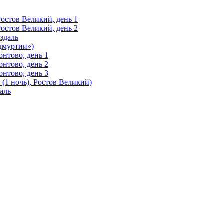
Ростов Великий, день 1
Ростов Великий, день 2
здаль
Удмуртии»)
нтово, день 1
нтово, день 2
нтово, день 3
(1 ночь), Ростов Великий)
аль