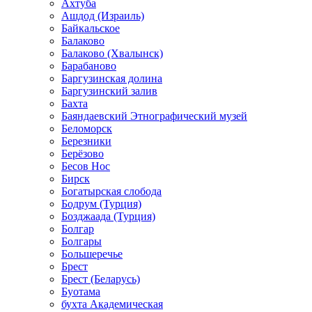
Ахтуба
Ашдод (Израиль)
Байкальское
Балаково
Балаково (Хвалынск)
Барабаново
Баргузинская долина
Баргузинский залив
Бахта
Баяндаевский Этнографический музей
Беломорск
Березники
Берёзово
Бесов Нос
Бирск
Богатырская слобода
Бодрум (Турция)
Бозджаада (Турция)
Болгар
Болгары
Большеречье
Брест
Брест (Беларусь)
Буотама
бухта Академическая