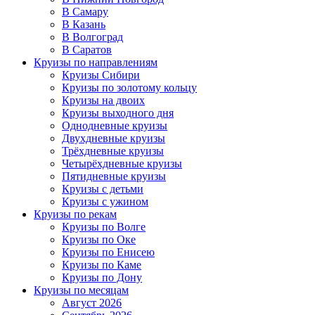
В Самару
В Казань
В Волгоград
В Саратов
Круизы по направлениям
Круизы Сибири
Круизы по золотому кольцу
Круизы на двоих
Круизы выходного дня
Однодневные круизы
Двухдневные круизы
Трёхдневные круизы
Четырёхдневные круизы
Пятидневные круизы
Круизы с детьми
Круизы с ужином
Круизы по рекам
Круизы по Волге
Круизы по Оке
Круизы по Енисею
Круизы по Каме
Круизы по Дону
Круизы по месяцам
Август 2026