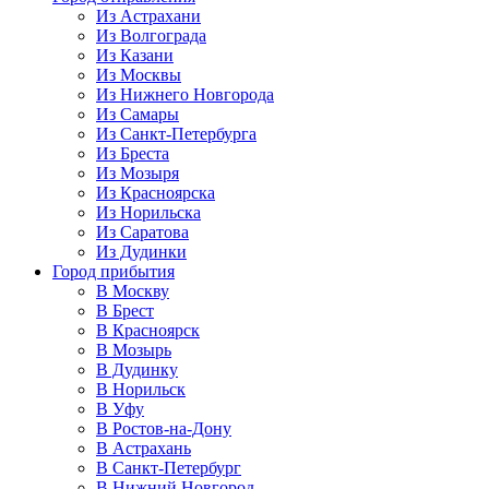
Из Астрахани
Из Волгограда
Из Казани
Из Москвы
Из Нижнего Новгорода
Из Самары
Из Санкт-Петербурга
Из Бреста
Из Мозыря
Из Красноярска
Из Норильска
Из Саратова
Из Дудинки
Город прибытия
В Москву
В Брест
В Красноярск
В Мозырь
В Дудинку
В Норильск
В Уфу
В Ростов-на-Дону
В Астрахань
В Санкт-Петербург
В Нижний Новгород