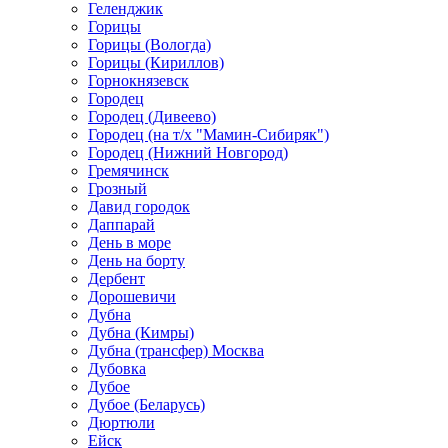
Геленджик
Горицы
Горицы (Вологда)
Горицы (Кириллов)
Горнокнязевск
Городец
Городец (Дивеево)
Городец (на т/х "Мамин-Сибиряк")
Городец (Нижний Новгород)
Гремячинск
Грозный
Давид городок
Даппарай
День в море
День на борту
Дербент
Дорошевичи
Дубна
Дубна (Кимры)
Дубна (трансфер) Москва
Дубовка
Дубое
Дубое (Беларусь)
Дюртюли
Ейск