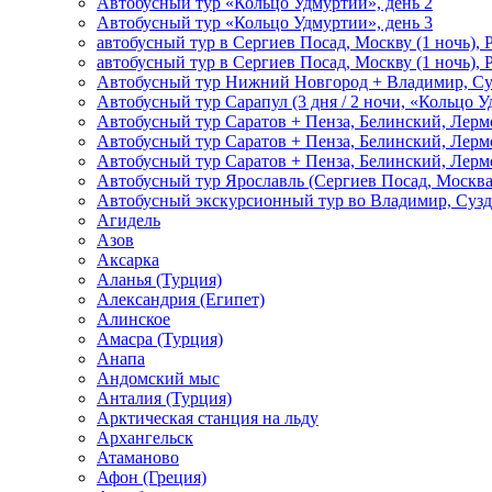
Автобусный тур «Кольцо Удмуртии», день 2
Автобусный тур «Кольцо Удмуртии», день 3
автобусный тур в Сергиев Посад, Москву (1 ночь), 
автобусный тур в Сергиев Посад, Москву (1 ночь), 
Автобусный тур Нижний Новгород + Владимир, Су
Автобусный тур Сарапул (3 дня / 2 ночи, «Кольцо 
Автобусный тур Саратов + Пенза, Белинский, Лермо
Автобусный тур Саратов + Пенза, Белинский, Лермо
Автобусный тур Саратов + Пенза, Белинский, Лермо
Автобусный тур Ярославль (Сергиев Посад, Москва 
Автобусный экскурсионный тур во Владимир, Сузд
Агидель
Азов
Аксарка
Аланья (Турция)
Александрия (Египет)
Алинское
Амасра (Турция)
Анапа
Андомский мыс
Анталия (Турция)
Арктическая станция на льду
Архангельск
Атаманово
Афон (Греция)