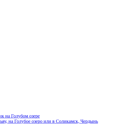
ик на Голубом озере
ву, на Голубое озеро или в Соликамск, Чердынь