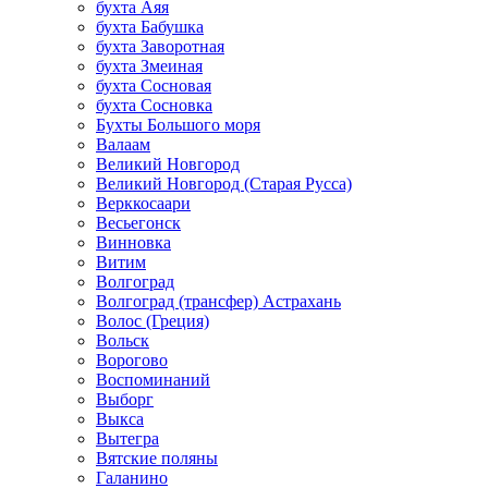
бухта Аяя
бухта Бабушка
бухта Заворотная
бухта Змеиная
бухта Сосновая
бухта Сосновка
Бухты Большого моря
Валаам
Великий Новгород
Великий Новгород (Старая Русса)
Верккосаари
Весьегонск
Винновка
Витим
Волгоград
Волгоград (трансфер) Астрахань
Волос (Греция)
Вольск
Ворогово
Воспоминаний
Выборг
Выкса
Вытегра
Вятские поляны
Галанино