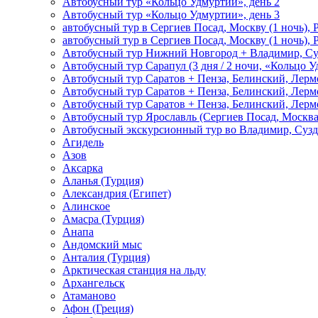
Автобусный тур «Кольцо Удмуртии», день 2
Автобусный тур «Кольцо Удмуртии», день 3
автобусный тур в Сергиев Посад, Москву (1 ночь), 
автобусный тур в Сергиев Посад, Москву (1 ночь), 
Автобусный тур Нижний Новгород + Владимир, Су
Автобусный тур Сарапул (3 дня / 2 ночи, «Кольцо 
Автобусный тур Саратов + Пенза, Белинский, Лермо
Автобусный тур Саратов + Пенза, Белинский, Лермо
Автобусный тур Саратов + Пенза, Белинский, Лермо
Автобусный тур Ярославль (Сергиев Посад, Москва 
Автобусный экскурсионный тур во Владимир, Сузд
Агидель
Азов
Аксарка
Аланья (Турция)
Александрия (Египет)
Алинское
Амасра (Турция)
Анапа
Андомский мыс
Анталия (Турция)
Арктическая станция на льду
Архангельск
Атаманово
Афон (Греция)