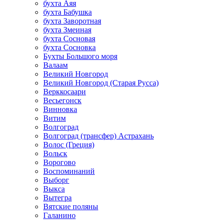
бухта Аяя
бухта Бабушка
бухта Заворотная
бухта Змеиная
бухта Сосновая
бухта Сосновка
Бухты Большого моря
Валаам
Великий Новгород
Великий Новгород (Старая Русса)
Верккосаари
Весьегонск
Винновка
Витим
Волгоград
Волгоград (трансфер) Астрахань
Волос (Греция)
Вольск
Ворогово
Воспоминаний
Выборг
Выкса
Вытегра
Вятские поляны
Галанино