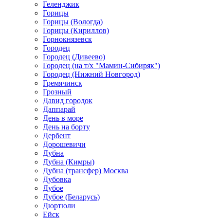
Геленджик
Горицы
Горицы (Вологда)
Горицы (Кириллов)
Горнокнязевск
Городец
Городец (Дивеево)
Городец (на т/х "Мамин-Сибиряк")
Городец (Нижний Новгород)
Гремячинск
Грозный
Давид городок
Даппарай
День в море
День на борту
Дербент
Дорошевичи
Дубна
Дубна (Кимры)
Дубна (трансфер) Москва
Дубовка
Дубое
Дубое (Беларусь)
Дюртюли
Ейск