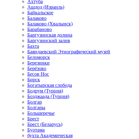
Ахтуба
Ашдод (Израиль)
Байкальское
Балаково
Балаково (Хвалынск)
Барабаново
Баргузинская долина
Баргузинский залив
Бахта
Баяндаевский Этнографический музей
Беломорск
Березники
Берёзово
Бесов Нос
Бирск
Богатырская слобода
Бодрум (Турция)
Бозджаада (Турция)
Болгар
Болгары
Большеречье
Брест
Брест (Беларусь)
Буотама
бухта Академическая