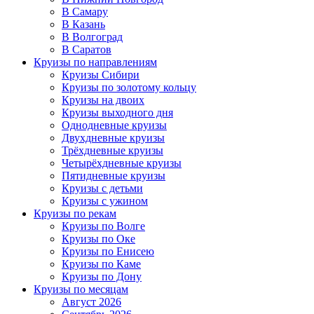
В Самару
В Казань
В Волгоград
В Саратов
Круизы по направлениям
Круизы Сибири
Круизы по золотому кольцу
Круизы на двоих
Круизы выходного дня
Однодневные круизы
Двухдневные круизы
Трёхдневные круизы
Четырёхдневные круизы
Пятидневные круизы
Круизы с детьми
Круизы с ужином
Круизы по рекам
Круизы по Волге
Круизы по Оке
Круизы по Енисею
Круизы по Каме
Круизы по Дону
Круизы по месяцам
Август 2026