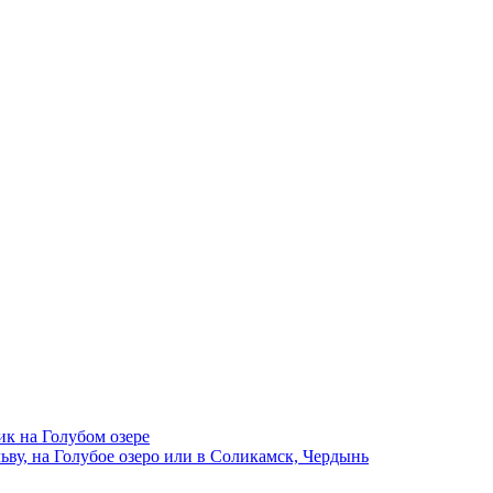
ик на Голубом озере
ву, на Голубое озеро или в Соликамск, Чердынь