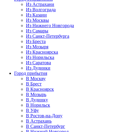
Из Астрахани
Из Волгограда
Из Казани
Из Москвы
Из Нижнего Новгорода
Из Самары
Из Санкт-Петербурга
Из Бреста
Из Мозыря
Из Красноярска
Из Норильска
Из Саратова
Из Дудинки
Город прибытия
В Москву
В Брест
В Красноярск
В Мозырь
В Дудинку
В Норильск
В Уфу
В Ростов-на-Дону
В Астрахань
В Санкт-Петербург
В Нижний Новгород