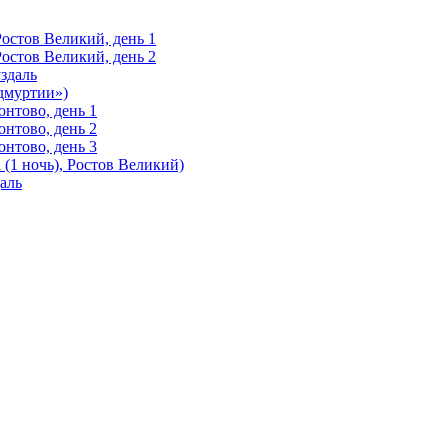
Ростов Великий, день 1
Ростов Великий, день 2
здаль
Удмуртии»)
нтово, день 1
нтово, день 2
нтово, день 3
(1 ночь), Ростов Великий)
аль