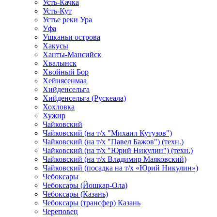
Усть-Качка
Усть-Кут
Устье реки Ура
Уфа
Ушканьи острова
Хакусы
Ханты-Мансийск
Хвалынск
Хвойный Бор
Хейнясенмаа
Хийденсельга
Хийденсельга (Рускеала)
Хохловка
Хужир
Чайковский
Чайковский (на т/х "Михаил Кутузов")
Чайковский (на т/х "Павел Бажов") (техн.)
Чайковский (на т/х "Юрий Никулин") (техн.)
Чайковский (на т/х Владимир Маяковский)
Чайковский (посадка на т/х «Юрий Никулин»)
Чебоксары
Чебоксары (Йошкар-Ола)
Чебоксары (Казань)
Чебоксары (трансфер) Казань
Череповец