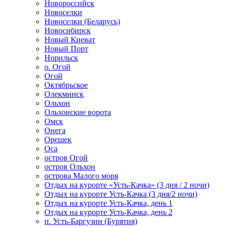
Новороссийск
Новоселки
Новоселки (Беларусь)
Новосибирск
Новый Киеват
Новый Порт
Норильск
о. Огой
Огой
Октябрьское
Олекминск
Ольхон
Ольхонские ворота
Омск
Онега
Орешек
Оса
остров Огой
остров Ольхон
острова Малого моря
Отдых на курорте «Усть-Качка» (3 дня / 2 ночи)
Отдых на курорте Усть-Качка (3 дня/2 ночи)
Отдых на курорте Усть-Качка, день 1
Отдых на курорте Усть-Качка, день 2
п. Усть-Баргузин (Бурятия)