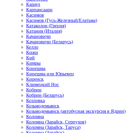
Караул
Карпансаари
Касимов
Касимов (Гусь-Железный/Елатьма)
Катаколон (Греция)
Катания (Италия)
Качановичи
Качановичи (Беларусь)
Келло
Кижи
Кий
Кимры
Кинешма
Кинешма или Юрьевец
Киренск
Климецкий Нос
Кобрин
Кобрин (Беларусь)
Козловка
Козьмодемьянск
Козьмодемьянск (автобусная экскурсия в Ядрин)
Коломна
Коломна (Зарайск, Серпухов)
Коломна (Зарайск, Таруса)
Коломна (Зарайск)