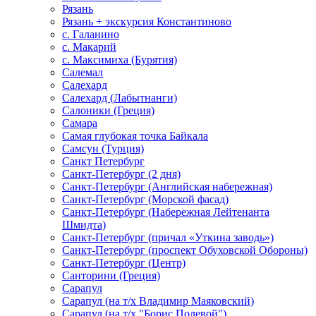
Рязань
Рязань + экскурсия Константиново
с. Галанино
с. Макарий
с. Максимиха (Бурятия)
Салемал
Салехард
Салехард (Лабытнанги)
Салоники (Греция)
Самара
Самая глубокая точка Байкала
Самсун (Турция)
Санкт Петербург
Санкт-Петербург (2 дня)
Санкт-Петербург (Английская набережная)
Санкт-Петербург (Морской фасад)
Санкт-Петербург (Набережная Лейтенанта
Шмидта)
Санкт-Петербург (причал «Уткина заводь»)
Санкт-Петербург (проспект Обуховской Обороны)
Санкт-Петербург (Центр)
Санторини (Греция)
Сарапул
Сарапул (на т/х Владимир Маяковский)
Сарапул (на т/х "Борис Полевой")