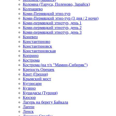
Коломна (Таруса, Поленово, Зарайск)
Колпашево
Коми-Пермяцкий этно-тур
Коми-Пермяцкий этно-тур (3 дня / 2 ночи)
Коми-пермяцкий этнотур, день 1
Коми-пермяцкий этнотур, день 2
Коми-пермяцкий этнотур, день 3
Коневец
Константиново
Константиновск
Константиновская
Коприно
Кострома
Кострома (на т/х "Мамин-Сибиряк")
Крепость Орешек
Крит (Греция)
Крымский мост
Кугрисари
Кузино
Кушадасы (Турция)
Кюсюр
Лагерь на берегу Байкала
Лаппи
Ленск