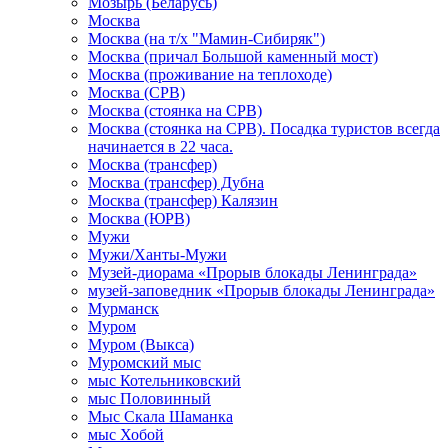
Мозырь (Беларусь)
Москва
Москва (на т/х "Мамин-Сибиряк")
Москва (причал Большой каменный мост)
Москва (проживание на теплоходе)
Москва (СРВ)
Москва (стоянка на СРВ)
Москва (стоянка на СРВ). Посадка туристов всегда
начинается в 22 часа.
Москва (трансфер)
Москва (трансфер) Дубна
Москва (трансфер) Калязин
Москва (ЮРВ)
Мужи
Мужи/Ханты-Мужи
Музей-диорама «Прорыв блокады Ленинграда»
музей-заповедник «Прорыв блокады Ленинграда»
Мурманск
Муром
Муром (Выкса)
Муромский мыс
мыс Котельниковский
мыс Половинный
Мыс Скала Шаманка
мыс Хобой