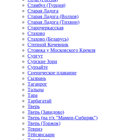
Стамбул (Турция)
Старая Ладога
Старая Ладога (Волхов)
Старая Ладога (Тихвин)
Старочеркасская
Стахово
Стахово (Беларусь)
Степной Кочевник
Стоянка у Московского Кремля
Сургут
Сурские Зори
Сурхайте
Сценическое плавание
Сызрань
Таганрог
Тальцы
Тара
Тарбагатай
Тверь
Тверь (Завидово)
Тверь (на т/х "Мамин-Сибиряк")
Тверь (Торжок)
Тевриз
Тёйсянсаари