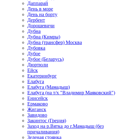
Даппарай
День в море
День на борту
Дербент
Дорошевичи
Дубна
Дубна (Кимры)
Дубна (трансфер) Москва
Дубовка
Дубое
Дубое (Беларусь)
Дюртюли
Ейск
Екатеринбург
Елабуга
Елабуга (Мамадыш)
Елабуга (на т/х "Владимир Маяковский")
Енисейск
Ермаково
Жиганск
Завидово
Закинтос (Греция)
Заход на р.Вятка до г.Мамадыш (без
причаливания)
Зеленая стоянка