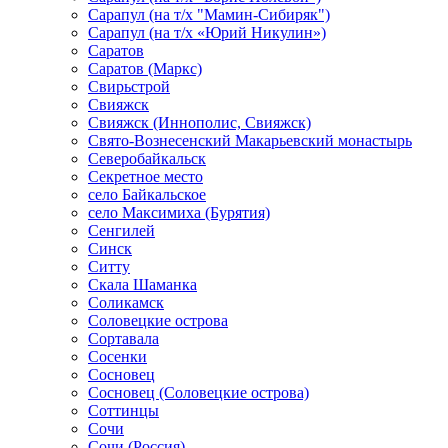
Сарапул (на т/х "Мамин-Сибиряк")
Сарапул (на т/х «Юрий Никулин»)
Саратов
Саратов (Маркс)
Свирьстрой
Свияжск
Свияжск (Иннополис, Свияжск)
Свято-Вознесенский Макарьевский монастырь
Северобайкальск
Секретное место
село Байкальское
село Максимиха (Бурятия)
Сенгилей
Синск
Ситту
Скала Шаманка
Соликамск
Соловецкие острова
Сортавала
Сосенки
Сосновец
Сосновец (Соловецкие острова)
Соттинцы
Сочи
Сочи (Россия)