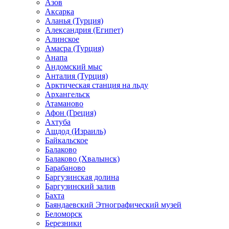
Азов
Аксарка
Аланья (Турция)
Александрия (Египет)
Алинское
Амасра (Турция)
Анапа
Андомский мыс
Анталия (Турция)
Арктическая станция на льду
Архангельск
Атаманово
Афон (Греция)
Ахтуба
Ашдод (Израиль)
Байкальское
Балаково
Балаково (Хвалынск)
Барабаново
Баргузинская долина
Баргузинский залив
Бахта
Баяндаевский Этнографический музей
Беломорск
Березники