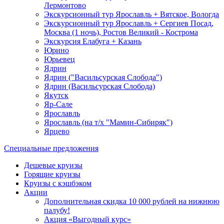
Лермонтово
Экскурсионный тур Ярославль + Вятское, Вологда
Экскурсионный тур Ярославль + Сергиев Посад,
Москва (1 ночь), Ростов Великий - Кострома
Экскурсия Елабуга + Казань
Юрино
Юрьевец
Ядрин
Ядрин ("Васильсурская Слобода")
Ядрин (Васильсурская Слобода)
Якутск
Яр-Сале
Ярославль
Ярославль (на т/х "Мамин-Сибиряк")
Ярцево
Специальные предложения
Дешевые круизы
Горящие круизы
Круизы с кэшбэком
Акции
Дополнительная скидка 10 000 рублей на нижнюю
палубу!
Акция «Выгодный курс»