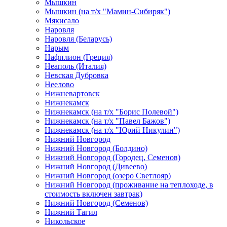
Мышкин
Мышкин (на т/х "Мамин-Сибиряк")
Мякисало
Наровля
Наровля (Беларусь)
Нарым
Нафплион (Греция)
Неаполь (Италия)
Невская Дубровка
Неелово
Нижневартовск
Нижнекамск
Нижнекамск (на т/х "Борис Полевой")
Нижнекамск (на т/х "Павел Бажов")
Нижнекамск (на т/х "Юрий Никулин")
Нижний Новгород
Нижний Новгород (Болдино)
Нижний Новгород (Городец, Семенов)
Нижний Новгород (Дивеево)
Нижний Новгород (озеро Светлояр)
Нижний Новгород (проживание на теплоходе, в
стоимость включен завтрак)
Нижний Новгород (Семенов)
Нижний Тагил
Никольское