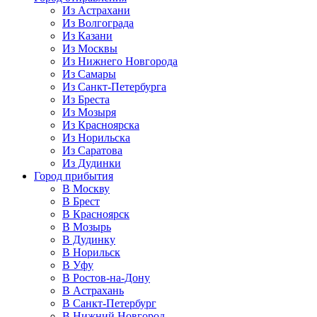
Из Астрахани
Из Волгограда
Из Казани
Из Москвы
Из Нижнего Новгорода
Из Самары
Из Санкт-Петербурга
Из Бреста
Из Мозыря
Из Красноярска
Из Норильска
Из Саратова
Из Дудинки
Город прибытия
В Москву
В Брест
В Красноярск
В Мозырь
В Дудинку
В Норильск
В Уфу
В Ростов-на-Дону
В Астрахань
В Санкт-Петербург
В Нижний Новгород