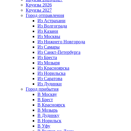
Круизы 2026
Круизы 2027
Город отправления
Из Астрахани
Из Волгограда
Из Казани
Из Москвы
Из Нижнего Новгорода
Из Самары
Из Санкт-Петербурга
Из Бреста
Из Мозыря
Из Красноярска
Из Норильска
Из Саратова
Из Дудинки
Город прибытия
В Москву
В Брест
В Красноярск
В Мозырь
В Дудинку
В Норильск
В Уфу