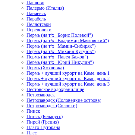
Павлово
Палермо (Италия)
Панаевск
Парабель
Пеллотсари
Переволоки
Пермь (на т/х "Борис Полевой")
Пермь (на т/х "Владимир Маяковский")
Пермь (на т/х "Мамин-Сибиряк")
Пермь (на т/х "Михаил Кутузов")
Пермь (на т/х "Павел Бажов")
Пермь (на т/х "Юрий Никулин")
Пермь (Хохловка)
Пермь + лучший курорт на Каме, день 1
Пермь + лучший курорт на Каме, день 2
Пермь + лучший курорт на Каме, день 3
Пестовское водохранилище
Петрозаводск
Петрозаводск (Соловецкие острова)
Петрозаводск (Соловки)
Пинск
Пинск (Беларусь)
Пирей (Греция)
Плато Путорана
Плес