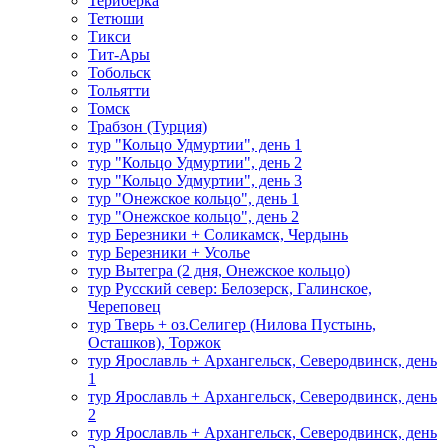
Териберка
Тетюши
Тикси
Тит-Ары
Тобольск
Тольятти
Томск
Трабзон (Турция)
тур "Кольцо Удмуртии", день 1
тур "Кольцо Удмуртии", день 2
тур "Кольцо Удмуртии", день 3
тур "Онежское кольцо", день 1
тур "Онежское кольцо", день 2
тур Березники + Соликамск, Чердынь
тур Березники + Усолье
тур Вытегра (2 дня, Онежское кольцо)
тур Русский север: Белозерск, Галинское,
Череповец
тур Тверь + оз.Селигер (Нилова Пустынь,
Осташков), Торжок
тур Ярославль + Архангельск, Северодвинск, день
1
тур Ярославль + Архангельск, Северодвинск, день
2
тур Ярославль + Архангельск, Северодвинск, день