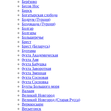
Берёзово
Бесов Нос
Бирск
Богатырская слобода
Бодрум (Турция)
Бозджаада (Турция)
Болгар
Болгары
Большеречье
Брест
Брест (Беларусь)
Буотама
бухта Академическая
бухта Аяя
бухта Бабушка
бухта Заворотная
бухта Змеиная
бухта Сосновая
бухта Сосновка
Бухты Большого моря
Валаам
Великий Новгород
Великий Новгород (Старая Русса)
Верккосаари
Весьегонск