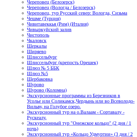
Череповец (Белозерск)
Череповец (Вологда / Белозерск)
Череповец, тур Русский север: Вологда, Сизьма
Чешме (Турция)
Чивитавеккья (Рим) (Италия)
Чивыркуйский залив
Чистополь
Чкаловск
Шеркалы
Ширяево
Шлиссельбург
Шлиссельбург (крепость Орешек)
Шлюз № 5 ББК
Шлюз №5
Щербаковка
Щурово
Щурово (Коломна)
Экскурсионные программы из Березников в
Усолье или Соликамск,Чердынь или во Всеволодо-
Вильву, на Голубое озеро.
Экскурсионный тур на о.Валаам - Сортавалу -
Рускеалу.
Экскурсионный тур "Онежское кольцо" (2 дня / 1
ночь)
Экскурсионный тур «Кольцо Удмуртии» (3 дня / 2