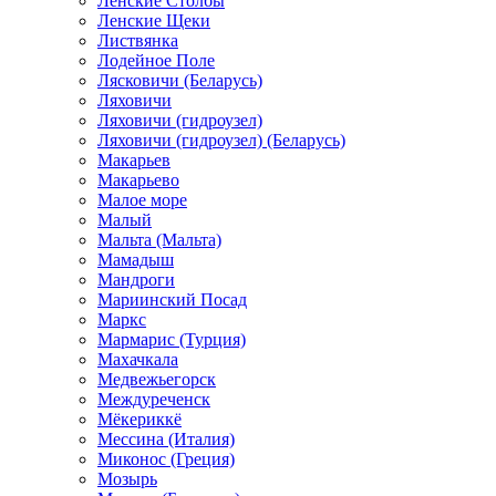
Ленские Столбы
Ленские Щеки
Листвянка
Лодейное Поле
Лясковичи (Беларусь)
Ляховичи
Ляховичи (гидроузел)
Ляховичи (гидроузел) (Беларусь)
Макарьев
Макарьево
Малое море
Малый
Мальта (Мальта)
Мамадыш
Мандроги
Мариинский Посад
Маркс
Мармарис (Турция)
Махачкала
Медвежьегорск
Междуреченск
Мёкериккё
Мессина (Италия)
Миконос (Греция)
Мозырь