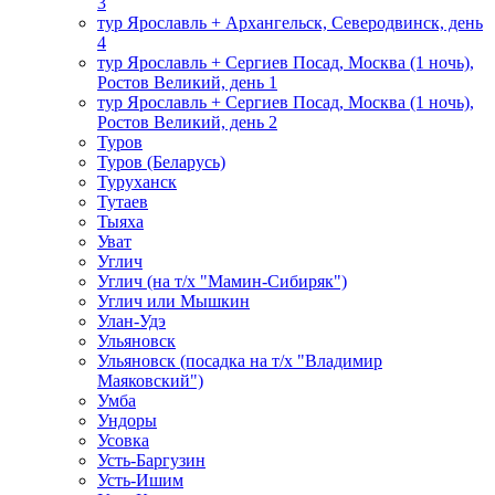
3
тур Ярославль + Архангельск, Северодвинск, день
4
тур Ярославль + Сергиев Посад, Москва (1 ночь),
Ростов Великий, день 1
тур Ярославль + Сергиев Посад, Москва (1 ночь),
Ростов Великий, день 2
Туров
Туров (Беларусь)
Туруханск
Тутаев
Тыяха
Уват
Углич
Углич (на т/х "Мамин-Сибиряк")
Углич или Мышкин
Улан-Удэ
Ульяновск
Ульяновск (посадка на т/х "Владимир
Маяковский")
Умба
Ундоры
Усовка
Усть-Баргузин
Усть-Ишим