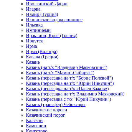
Иволгинский Дацан
Игарка
Измир (Турция)
Икшинское водохранилище
Ильевка
Импиниеми
Ираклион, Крит (Греция)
Иркутск
Ирма
Ирма (Вологда)
Кавала (Греция)
Казань
Казань (на т/х "Владимир Маяковский")
Казань (на т/х "Мамин-Сибиряк")
Казань (пересадка на т/х "Борис Полевой")
Казань (пересадка на т/х "Юрий Никулин")
Казань (пересадка на т/х «Павел Бажов»)
Казань (пересадка на т/х Владимир Маяковский)
Казань (пересадка с т/х "Юрий Никулин")
Казань (трансфер) Чебоксары
Казачинские пороги
Казачинский порог
Калязин
Камышин
Канготово