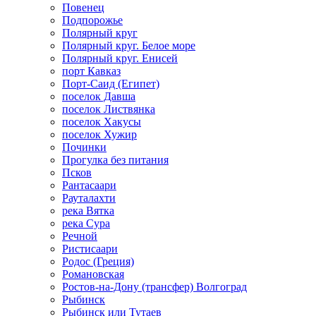
Повенец
Подпорожье
Полярный круг
Полярный круг. Белое море
Полярный круг. Енисей
порт Кавказ
Порт-Саид (Египет)
поселок Давша
поселок Листвянка
поселок Хакусы
поселок Хужир
Починки
Прогулка без питания
Псков
Рантасаари
Рауталахти
река Вятка
река Сура
Речной
Ристисаари
Родос (Греция)
Романовская
Ростов-на-Дону (трансфер) Волгоград
Рыбинск
Рыбинск или Тутаев