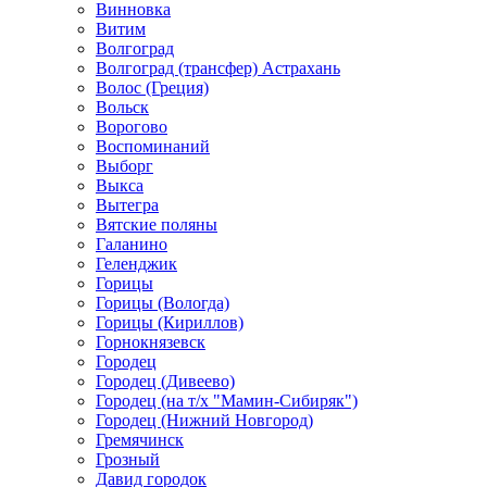
Винновка
Витим
Волгоград
Волгоград (трансфер) Астрахань
Волос (Греция)
Вольск
Ворогово
Воспоминаний
Выборг
Выкса
Вытегра
Вятские поляны
Галанино
Геленджик
Горицы
Горицы (Вологда)
Горицы (Кириллов)
Горнокнязевск
Городец
Городец (Дивеево)
Городец (на т/х "Мамин-Сибиряк")
Городец (Нижний Новгород)
Гремячинск
Грозный
Давид городок