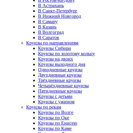
В Ростов-на-Дону
В Астрахань
В Санкт-Петербург
В Нижний Новгород
В Самару
В Казань
В Волгоград
В Саратов
Круизы по направлениям
Круизы Сибири
Круизы по золотому кольцу
Круизы на двоих
Круизы выходного дня
Однодневные круизы
Двухдневные круизы
Трёхдневные круизы
Четырёхдневные круизы
Пятидневные круизы
Круизы с детьми
Круизы с ужином
Круизы по рекам
Круизы по Волге
Круизы по Оке
Круизы по Енисею
Круизы по Каме